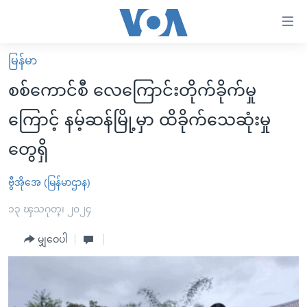
သုံး
ရ
လွယ်ကူ
မြန်မာ
မူလစာမျက်နှာ
စေ
စစ်ကောင်စီ လေကြောင်းတိုက်ခိုက်မှု
မြန်မာ
သည့်
ကြောင့် နမ့်ဆန်မြို့မှာ ထိခိုက်သေဆုံးမှု
ကမ္ဘာ့သတင်းများ
Link
တွေရှိ
ဗွီဒီယို
နိုင်ငံတကာ
များ
သတင်းလွတ်လပ်ခွင့်
အမေရိကန်
ပင်မ
ဗွီအိုအေ (မြန်မာဌာန)
ရပ်ဝန်းတခု လမ်းတခု အလွန်
တရုတ်
အကြောင်းအရာ
၁၃ ၾသဂုတ္၊ ၂၀၂၄
သို့
အင်္ဂလိပ်စာလေ့လာမယ်
အစ္စရေး-ပါလက်စတိုင်း
ကျော်
မျှဝေပါ
အပတ်စဉ်ကဏ္ဍများ
အမေရိကန်သုံးအီဒီယံ
ကြည့်
ရေဒီယိုနှင့်ရုပ်သံ အချက်အလက်များ
မကြေးမုံရဲ့ အင်္ဂလိပ်စာ
ရေဒီယို
ရန်
ပင်မ
ရေဒီယို/တီဗွီအစီအစဉ်
ရုပ်ရှင်ထဲက အင်္ဂလိပ်စာ
တီဗွီ