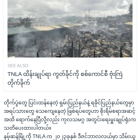
SEE ALSO:
TNLA ထိန်းချုပ်ရာ ကွတ်ခိုင်ကို စစ်ကောင်စီ ဗုံးကြဲ
တိုက်ခိုက်
တိုက်ပွဲတွေ ပြင်းထန်နေတဲ့ ရှမ်းပြည်နယ်နဲ့ ရခိုင်ပြည်နယ်တွေမှာ
အရပ်သားတွေ သေကျေနေတဲ့ ဖြစ်ရပ်တွေဟာ စိုးရိမ်စရာအဆင့်
အထိ ရောက်နေပြီလို့လည်း ကုလသမဂ္ဂ အတွင်းရေးမှူးချုပ်ရုံးက
သတိပေးထားပါတယ်။
နမ့်ဆန်မြို့ကို TNLA က ၂၀၂၃ခုနှစ် ဒီဇင်ဘာလလယ်မှာ သိမ်းယူ