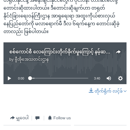
တရုတ်နိုင်ငံနဲ့ အိမ်နီးချင်းနိုင်ငံတွေက ဝိုင်းဝန်း တားဆီးပေးဖို့
တောင်းဆိုထားပါတယ်။ ဒီတောင်းဆိုချက်ဟာ တရုတ်
နိုင်ငံခြားရေးဝန်ကြီးဌာန အာရှရေးရာ အထူးကိုယ်စားလှယ်
နေပြည်တော်ကို မလာရောက်မီ ဒီလ ၆ရက်နေ့က တောင်းဆိုခဲ့
တာလည်း ဖြစ်ပါတယ်။
စစ်ကောင်စီ လေကြောင်းတိုက်ခိုက်မှုကြောင့် နမ့်ဆန်မြို့မှာ ထိခိုက်သေဆုံးမှုတွေရှိ
by
ဗွီအိုအေသတင်းဌာန
No media source currently available
0:00
3:40
တိုက်ရိုက် လင့်ခ်
မျှဝေပါ
Follow us