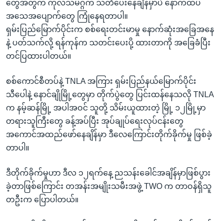
တွေအတွက် ကုလသမဂ္ဂက သတိပေးနေချိန်မှာပဲ နောက်ထပ်
အသေအပျောက်တွေ ကြုံနေရတာပါ။
ရှမ်းပြည်မြောက်ပိုင်းက စစ်ရေးတင်းမာမှု နောက်ဆုံးအခြေအနေ
နဲ့ ပတ်သက်လို့ ရန်ကုန်က သတင်းပေးပို့ ထားတာကို အခြေခံပြီး
တင်ပြထားပါတယ်။
စစ်ကောင်စီတပ်နဲ့ TNLA အကြား ရှမ်းပြည်နယ်မြောက်ပိုင်း
သီပေါနဲ့ နောင်ချိုမြို့တွေမှာ တိုက်ပွဲတွေ ပြင်းထန်နေသလို TNLA
က နမ့်ဆန်မြို့ အပါအဝင် သူတို့ သိမ်းယူထားတဲ့ မြို့ ၁၂မြို့မှာ
တရားသူကြီးတွေ ခန့်အပ်ပြီး အုပ်ချုပ်ရေးလုပ်ငန်းတွေ
အကောင်အထည်ဖော်နေချိန်မှာ ဒီလေကြောင်းတိုက်ခိုက်မှု ဖြစ်ခဲ့
တာပါ။
ဒီတိုက်ခိုက်မှုဟာ ဒီလ ၁၂ရက်နေ့ ညသန်းခေါင်အချိန်မှာဖြစ်ပွား
ခဲ့တာဖြစ်ကြောင်း တအန်းအမျိုးသမီးအဖွဲ့ TWO က တာဝန်ရှိသူ
တဦးက ပြောပါတယ်။