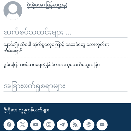
ဗွီအိုအေ (မြန်မာဌာန)
ဆက်စပ်သတင်းများ ...
နောင်ချို၊ သီပေါ တိုက်ပွဲတွေကြောင့် ဒေသခံတွေ ဘေးလွတ်ရာ
တိမ်းရှောင်
ရှမ်းမြောက်စစ်ဆင်ရေးနဲ့ နိုင်ငံတကာသုတေသီတွေအမြင်
အခြားဖတ်ရှုစရာများ
ဗွီအိုအေ လူမှုကွန်ယက်များ