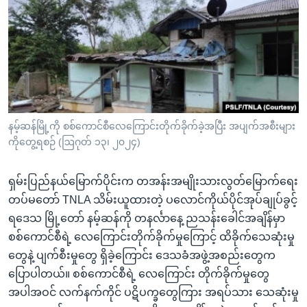
အ
သုတပဒေသာ အင်္ဂလိပ်စာ
ညွန်း
Learning English
စာမျက်နှာ
သို့
ဗွီအိုအေ လူမှုကွန်ယက်များ
ကျော်
ကြည့်
ရန်
ဘာသာစကားများ
နမ့်ဆန်မြို့ကို စစ်ကောင်စီလေကြောင်းတိုက်ခိုက်ခဲ့အပြီး အပျက်အစီးများ
ရှာဖွေ
ကိုတွေ့ရစဉ် (ဩဂုတ် ၁၃၊ ၂၀၂၄)
ရန်
နေရာ
ရှမ်းပြည်နယ်မြောက်ပိုင်းက တအန်းအမျိုးသားလွတ်မြောက်ရေး
သို့
တပ်မတော် TNLA သိမ်းယူထားတဲ့ ပလောင်ကိုယ်ပိုင်အုပ်ချုပ်ခွင့်
ကျော်
ရဒေသ မြို့တော် နမ့်ဆန်ကို တနင်္လာနေ့ ညသန်းခေါင်အချိန်မှာ
ရန်
စစ်ကောင်စီရဲ့ လေကြောင်းတိုက်ခိုက်မှုကြောင့် ထိခိုက်သေဆုံးမှု
တွေနဲ့ ပျက်စီးမှုတွေ ရှိခဲ့ကြောင်း ဒေသခံအဖွဲ့အစည်းတွေက
ပြောပါတယ်။ စစ်ကောင်စီရဲ့ လေကြောင်း တိုက်ခိုက်မှုတွေ
အပါအဝင် လက်နက်ကိုင် ပဋိပက္ခတွေကြား အရပ်သား သေဆုံးမှု