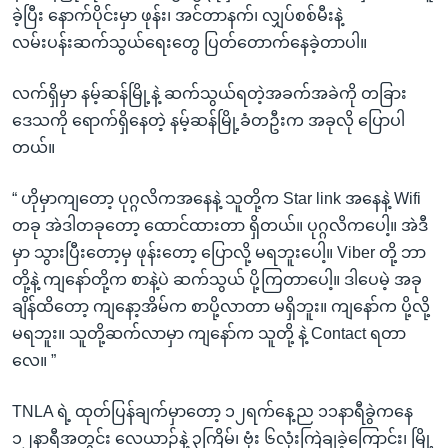
ခဲ့ပြီး နောက်ပိုင်းမှာ ဖုန်း၊ အင်တာနက်၊ လျှပ်စစ်မီးနဲ့
လမ်းပန်းဆက်သွယ်ရေးတွေ ပြတ်တောက်နေခဲ့တာပါ။
လက်ရှိမှာ နမ့်ဆန်မြို့နဲ့ ဆက်သွယ်ရတဲ့အခက်အခဲကို တခြား
ဒေသကို ရောက်ရှိနေတဲ့ နမ့်ဆန်မြို့ခံတဦးက အခုလို ပြောပါ
တယ်။
“ ဟိုမှာကျတော့ ပုဂ္ဂလိကအနေနဲ့ သူတို့က Star link အနေနဲ့ Wifi
တခု အဲဒါတခုတော့ ထောင်ထားတာ ရှိတယ်။ ပုဂ္ဂလိကပေါ့။ အဲဒီ
မှာ သွားပြီးတော့မှ ဖုန်းတော့ ပြောလို့ မရဘူးပေါ့။ Viber တို့ ဘာ
တို့နဲ့ ကျနော်တို့က စာနဲ့ပဲ ဆက်သွယ် ပို့ကြတာပေါ့။ ဒါပေမဲ့ အခု
ချိန်ထိတော့ ကျနော့အိမ်က စာပို့လာတာ မရှိဘူး။ ကျနော်က ပို့လို့
မရဘူး။ သူတို့ဆက်လာမှာ ကျနော်က သူတို့ နဲ့ Contact ရတာ
လေ။ ”
TNLA ရဲ့ ထုတ်ပြန်ချက်မှာတော့ ၁၂ရက်နေ့ည ၁၁နာရီခွဲကနေ
၁၂နာရီအတွင်း လေယာဉ်နဲ့ ၃ကြိမ်၊ ဗုံး ၆လုံးကြဲချခဲ့ကြောင်း၊ မြို့