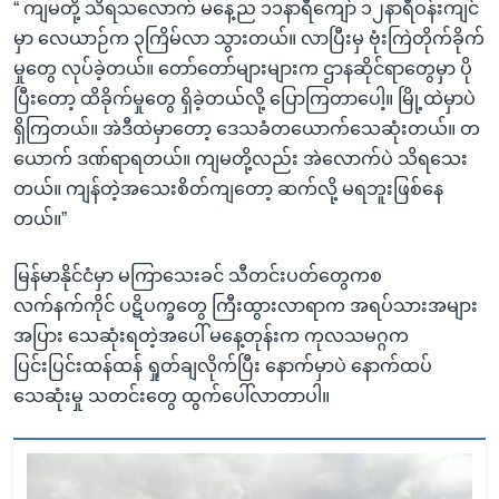
“ ကျမတို့ သိရသလောက် မနေ့ည ၁၁နာရီကျော် ၁၂နာရီဝန်းကျင်
မှာ လေယာဉ်က ၃ကြိမ်လာ သွားတယ်။ လာပြီးမှ ဗုံးကြဲတိုက်ခိုက်
မှုတွေ လုပ်ခဲ့တယ်။ တော်တော်များများက ဌာနဆိုင်ရာတွေမှာ ပို
ပြီးတော့ ထိခိုက်မှုတွေ ရှိခဲ့တယ်လို့ ပြောကြတာပေါ့။ မြို့ထဲမှာပဲ
ရှိကြတယ်။ အဲဒီထဲမှာတော့ ဒေသခံတယောက်သေဆုံးတယ်။ တ
ယောက် ဒဏ်ရာရတယ်။ ကျမတို့လည်း အဲလောက်ပဲ သိရသေး
တယ်။ ကျန်တဲ့အသေးစိတ်ကျတော့ ဆက်လို့ မရဘူးဖြစ်နေ
တယ်။”
မြန်မာနိုင်ငံမှာ မကြာသေးခင် သီတင်းပတ်တွေကစ
လက်နက်ကိုင် ပဋိပက္ခတွေ ကြီးထွားလာရာက အရပ်သားအများ
အပြား သေဆုံးရတဲ့အပေါ် မနေ့တုန်းက ကုလသမဂ္ဂက
ပြင်းပြင်းထန်ထန် ရှုတ်ချလိုက်ပြီး နောက်မှာပဲ နောက်ထပ်
သေဆုံးမှု သတင်းတွေ ထွက်ပေါ်လာတာပါ။