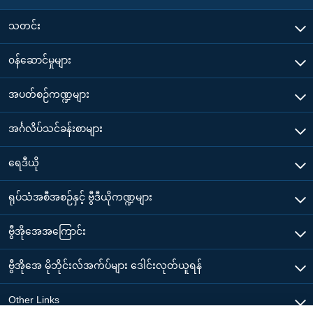
သတင်း
၀န်ဆောင်မှုများ
အပတ်စဉ်ကဏ္ဍများ
အင်္ဂလိပ်သင်ခန်းစာများ
ရေဒီယို
ရုပ်သံအစီအစဉ်နှင့် ဗွီဒီယိုကဏ္ဍများ
ဗွီအိုအေအကြောင်း
ဗွီအိုအေ မိုဘိုင်းလ်အက်ပ်များ ဒေါင်းလုတ်ယူရန်
Other Links