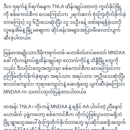
ဒီလ ၅ရက်နဲ့ ၆ရက်နေ့က TNLA ထိန်းချုပ်ထားတဲ့ ကွတ်ခိုင်မြို့
ကို စစ်ကောင်စီက လေကြောင်းက ၂ရက်ဆက် ဗုံးကြဲတိုက်ခိုက်ခဲ့
တာကြောင့် လူ ၆ဦးသေဆုံးပြီး လူ ၁၀ဦးခန့် ဒဏ်ရာရရှိခဲ့သလို
လူနေအိမ်နဲ့ မြို့မဈေးက ဆိုင်ခန်းအများအပြားမီးလောင်ပျက်
ဆီးခဲ့ပါတယ်။
မြန်မာအမျိုးသားဒီမိုကရက်တစ် မဟာမိတ်တပ်မတော် MNDAA
ခေါ် ကိုးကန့်တပ်ဖွဲ့ထိန်းချုပ်ရာ လောက်ကိုင်နဲ့ သိန္နီမြို့တွေကို
လည်း ဒီလပိုင်းတွေအတွင်းမှာ စစ်ကောင်စီက လေကြောင်းက
၉ကြိမ်တိုက်ခိုက်ခဲ့ရာမှာ အရပ်သား အရပ်သား ၁၅ဦးသေဆုံးပြီး
စာသင်ကျောင်း၊ ဘုရားကျောင်းနဲ့ ဆေးရုံတွေ ပျက်ဆီးခဲ့ကြောင်း
MNDAA က သတင်းထုတ်ပြန်ထားပါတယ်။
တအန်း TNLA ၊ ကိုးကန့် MNDAA နဲ့ ရခိုင် AA ပါဝင်တဲ့ ညီနောင်
မဟာမိတ် ၃ဖွဲ့ကတော့ စစ်ကောင်စီက တိုက်ပွဲဖြစ်ပွားတာမရှိဘဲ
မြို့၊ရွာတွေအပေါ် ဗုံးကြဲတိုက်ခိုက်တာတွေ ရပ်ဆိုင်းစေဖို့အတွက်