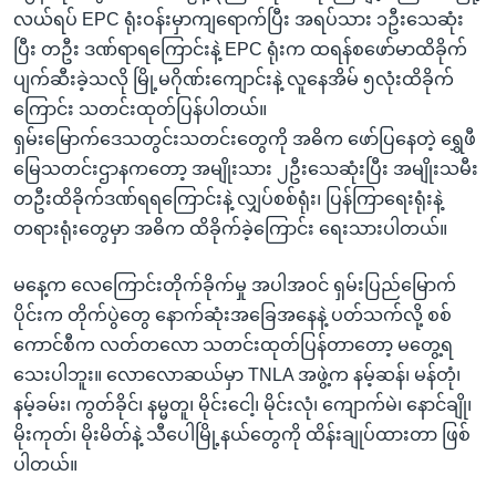
လယ်ရပ် EPC ရုံးဝန်းမှာကျရောက်ပြီး အရပ်သား ၁ဦးသေဆုံး
ပြီး တဦး ဒဏ်ရာရကြောင်းနဲ့ EPC ရုံးက ထရန်စဖော်မာထိခိုက်
ပျက်ဆီးခဲ့သလို မြို့မဂိုဏ်းကျောင်းနဲ့ လူနေအိမ် ၅လုံးထိခိုက်
ကြောင်း သတင်းထုတ်ပြန်ပါတယ်။
ရှမ်းမြောက်ဒေသတွင်းသတင်းတွေကို အဓိက ဖော်ပြနေတဲ့ ရွှေဖီ
မြေသတင်းဌာနကတော့ အမျိုးသား ၂ဦးသေဆုံးပြီး အမျိုးသမီး
တဦးထိခိုက်ဒဏ်ရရကြောင်းနဲ့ လျှပ်စစ်ရုံး၊ ပြန်ကြာရေးရုံးနဲ့
တရားရုံးတွေမှာ အဓိက ထိခိုက်ခဲ့ကြောင်း ရေးသားပါတယ်။
မနေ့က လေကြောင်းတိုက်ခိုက်မှု အပါအဝင် ရှမ်းပြည်မြောက်
ပိုင်းက တိုက်ပွဲတွေ နောက်ဆုံးအခြေအနေနဲ့ ပတ်သက်လို့ စစ်
ကောင်စီက လတ်တလော သတင်းထုတ်ပြန်တာတော့ မတွေ့ရ
သေးပါဘူး။ လောလောဆယ်မှာ TNLA အဖွဲ့က နမ့်ဆန်၊ မန်တုံ၊
နမ့်ခမ်း၊ ကွတ်ခိုင်၊ နမ္မတူ၊ မိုင်းငေါ့၊ မိုင်းလုံ၊ ကျောက်မဲ၊ နောင်ချို၊
မိုးကုတ်၊ မိုးမိတ်နဲ့ သီပေါမြို့နယ်တွေကို ထိန်းချုပ်ထားတာ ဖြစ်
ပါတယ်။