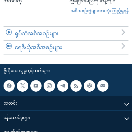
သတင်းတို
လွှဲပြောင်းမည်ကို ဆန့်ကျင်
အစီအစဉ်တွဲများအားလုံးကြည့်ရှုရန်
ရုပ်သံအစီအစဉ်များ
ရေဒီယိုအစီအစဉ်များ
ဗွီအိုအေ လူမှုကွန်ယက်များ
သတင်း
၀န်ဆောင်မှုများ
အပတ်စဉ်ကဏ္ဍများ