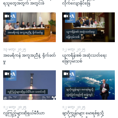
ရသူတွေအတွက် အတွင်းခံ
လိုက်လျောနိုင်ခြေ
၁၃ မတ္၊ ၂၀၂၅
၁၂ မတ္၊ ၂၀၂၅
အမေရိကန် အကူအညီနဲ့ ရိုက်ခတ်
ယူကရိန်းစစ် အဆုံးသတ်ရေး
မှု
ခြေလှမ်းသစ်
၁၂ မတ္၊ ၂၀၂၅
၁၂ မတ္၊ ၂၀၂၅
လူကြည့်များဆိုရှယ်မီဒီယာ
ချာဂိုကျွန်းများ မောရစ်ရှသို့