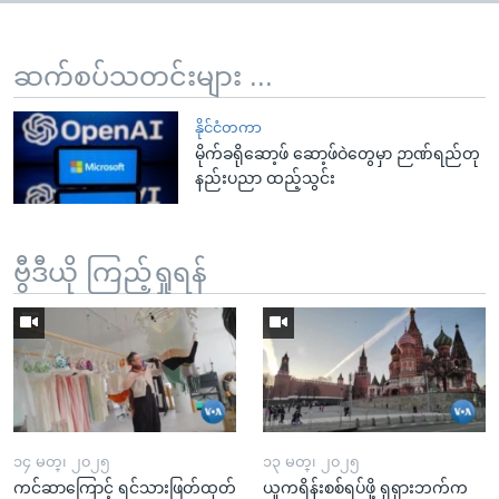
ဆက်စပ်သတင်းများ ...
နိုင်ငံတကာ
မိုက်ခရိုဆော့ဖ် ဆော့ဖ်ဝဲတွေမှာ ဉာဏ်ရည်တု
နည်းပညာ ထည့်သွင်း
ဗွီဒီယို ကြည့်ရှုရန်
၁၄ မတ္၊ ၂၀၂၅
၁၃ မတ္၊ ၂၀၂၅
ကင်ဆာကြောင့် ရင်သားဖြတ်ထုတ်
ယူကရိန်းစစ်ရပ်ဖို့ ရုရှားဘက်က