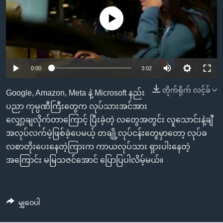
အ
သုတပဒေသာ အင်္ဂလိပ်စာ
ညွန်း
Learning English
No media source currently available
စာမျက်နှာ
သို့
ဗွီအိုအေ လူမှုကွန်ယက်များ
ကျော်
0:00
3:02
ကြည့်
ရန်
တိုက်ရိုက် လင့်ခ်
ဘာသာစကားများ
Google, Amazon, Meta နဲ့ Microsoft နည်း
ရှာဖွေ
ပညာ ကုမ္ပဏီကြီးတွေက လုပ်သားအင်အား
ရန်
လျှော့ချလိုက်တာကြောင့် ပြီးခဲ့တဲ့ လတွေအတွင်း လူသောင်းနဲ့ချီ
နေရာ
အလုပ်လက်မဲ့ဖြစ်ခဲ့ပေမယ့် တချို့လုပ်ငန်းတွေမှာတော့ လုပ်ခ
သို့
လစာတိုးပေးနေတဲ့ကြားက ကာယလုပ်သား ရှားပါးနေတဲ့
ကျော်
အကြောင်း မမြသဇင်အောင် ပြောပြပါလိမ့်မယ်။
ရန်
မျှဝေပါ