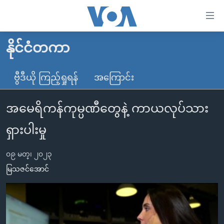
သုံး
ရ
လွယ်ကူ
နိုင်ငံတကာ
မူလစာမျက်နှာ
စေ
မြန်မာ
ဗွီဒီယို ကြည့်ရှုရန်
အကြောင်း
သည့်
ကမ္ဘာ့သတင်းများ
Link
အမေရိကန်ကုမ္ပဏီတွေနဲ့ ကာယလုပ်သား
ဗွီဒီယို
နိုင်ငံတကာ
များ
သတင်းလွတ်လပ်ခွင့်
အမေရိကန်
ရှားပါးမှု
ပင်မ
ရပ်ဝန်းတခု လမ်းတခု အလွန်
တရုတ်
အကြောင်းအရာ
၀၉ မတ္၊ ၂၀၂၃
သို့
အင်္ဂလိပ်စာလေ့လာမယ်
အစ္စရေး-ပါလက်စတိုင်း
မြသဇင်အောင်
ကျော်
အပတ်စဉ်ကဏ္ဍများ
အမေရိကန်သုံးအီဒီယံ
ကြည့်
ရေဒီယိုနှင့်ရုပ်သံ အချက်အလက်များ
မကြေးမုံရဲ့ အင်္ဂလိပ်စာ
ရေဒီယို
ရန်
ပင်မ
ရေဒီယို/တီဗွီအစီအစဉ်
ရုပ်ရှင်ထဲက အင်္ဂလိပ်စာ
တီဗွီ