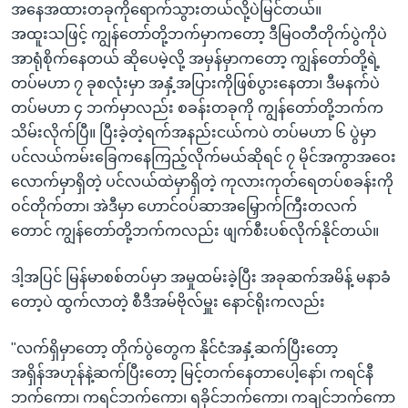
အနေအထားတခုကိုရောက်သွားတယ်လို့ပဲမြင်တယ်။
အထူးသဖြင့် ကျွန်တော်တို့ဘက်မှာကတော့ ဒီမြဝတီတိုက်ပွဲကိုပဲ
အာရုံစိုက်နေတယ် ဆိုပေမဲ့လို့ အမှန်မှာကတော့ ကျွန်တော်တို့ရဲ့
တပ်မဟာ ၇ ခုစလုံးမှာ အနှံ့အပြားကိုဖြစ်ပွားနေတာ၊ ဒီမနက်ပဲ
တပ်မဟာ ၄ ဘက်မှာလည်း စခန်းတခုကို ကျွန်တော်တို့ဘက်က
သိမ်းလိုက်ပြီ။ ပြီးခဲ့တဲ့ရက်အနည်းငယ်ကပဲ တပ်မဟာ ၆ ပွဲမှာ
ပင်လယ်ကမ်းခြေကနေကြည့်လိုက်မယ်ဆိုရင် ၇ မိုင်အကွာအဝေး
လောက်မှာရှိတဲ့ ပင်လယ်ထဲမှာရှိတဲ့ ကုလားကုတ်ရေတပ်စခန်းကို
ဝင်တိုက်တာ၊ အဲဒီမှာ ဟောင်ဝပ်ဆာအမြှောက်ကြီးတလက်
တောင် ကျွန်တော်တို့ဘက်ကလည်း ဖျက်စီးပစ်လိုက်နိုင်တယ်။
ဒါ့အပြင် မြန်မာစစ်တပ်မှာ အမှုထမ်းခဲ့ပြီး အခုဆက်အမိန့် မနာခံ
တော့ပဲ ထွက်လာတဲ့ စီဒီအမ်ဗိုလ်မှူး နောင်ရိုးကလည်း
"လက်ရှိမှာတော့ တိုက်ပွဲတွေက နိုင်ငံအနှံ့ဆက်ပြီးတော့
အရှိန်အဟုန်နဲ့ဆက်ပြီးတော့ မြင့်တက်နေတာပေါ့နော်၊ ကရင်နီ
ဘက်ကော၊ ကရင်ဘက်ကော၊ ရခိုင်ဘက်ကော၊ ကချင်ဘက်ကော