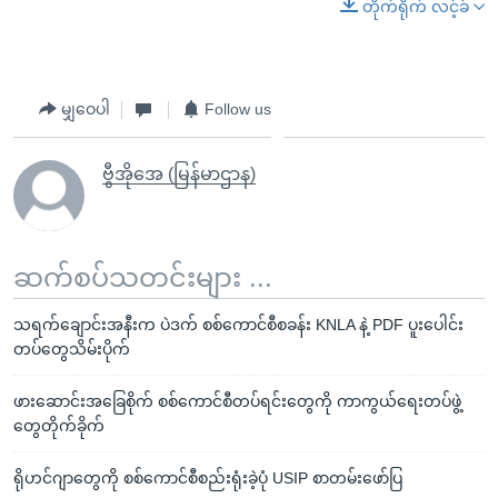
တိုက်ရိုက် လင့်ခ်
မျှဝေပါ
Follow us
ဗွီအိုအေ (မြန်မာဌာန)
ဆက်စပ်သတင်းများ ...
သရက်ချောင်းအနီးက ပဲဒက် စစ်ကောင်စီစခန်း KNLA နဲ့ PDF ပူးပေါင်း
တပ်တွေသိမ်းပိုက်
ဖားဆောင်းအခြေစိုက် စစ်ကောင်စီတပ်ရင်းတွေကို ကာကွယ်ရေးတပ်ဖွဲ့
တွေတိုက်ခိုက်
ရိုဟင်ဂျာတွေကို စစ်ကောင်စီစည်းရုံးခဲ့ပုံ USIP စာတမ်းဖော်ပြ