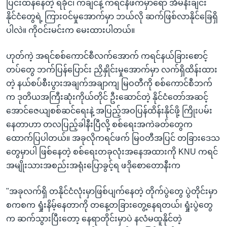
ပြင်းထန်နေတဲ့ ရခိုင်၊ ကချင်နဲ့ ကရင်နီဖက်မှာရော အိမ်နီးချင်း
နိုင်ငံတွေရဲ့ ကြားဝင်မှုအောက်မှာ ဘယ်လို ဆက်ဖြစ်လာနိုင်ခြေရှိ
ပါလဲ။ ကိုဝင်းမင်းက မေးထားပါတယ်။
ဟုတ်ကဲ့ အရင်စစ်ကောင်စီလက်အောက် ကရင်နယ်ခြားစောင့်
တပ်တွေ ဘက်ပြန်ပြောင်း ညှိနှိုင်းမှုအောက်မှာ လက်ရှိထိန်းထား
တဲ့ နယ်စပ်စီးပွားအချက်အချာကျ မြဝတီကို စစ်ကောင်စီဘက်
က ဒုတိယအကြီးဆုံးကိုယ်တိုင် ဦးဆောင်တဲ့ နိုင်ငံတော်အဆင့်
အောင်ဇေယျစစ်ဆင်ရေးနဲ့ အပြည့်အဝပြန်ထိန်းနိုင်ဖို့ ကြိုးပမ်း
နေတာဟာ တလပြည့်ခါနီးပြီလို့ စစ်ရေးအကဲခတ်တွေက
ထောက်ပြပါတယ်။ အခုလိုကရင်ဖက် မြဝတီအပြင် တခြားဒေသ
တွေမှာပါ ဖြစ်နေတဲ့ စစ်ရေးတခုလုံးအနေအထားကို KNU ကရင်
အမျိုးသားအစည်းအရုံးပြောခွင့်ရ ဖဒိုစောတောနီးက
"အခုလက်ရှိ တနိုင်ငံလုံးမှာဖြစ်ပျက်နေတဲ့ တိုက်ပွဲတွေ ပွဲတိုင်းမှာ
စကစက ရှုံးနိမ့်နေတာကို တနေ့တခြားတွေ့နေရတယ်၊ ရှုံးပွဲတွေ
က ဆက်သွားပြီးတော့ နေရာတိုင်းမှာပဲ နလံမထူနိုင်တဲ့