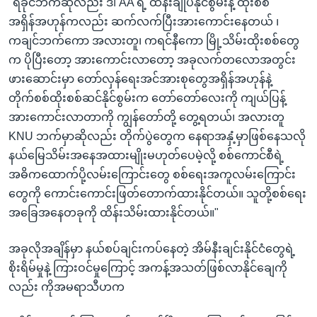
"ရခိုင်ဘက်ဆိုလည်း ဒါ AA ရဲ့ ထိန်းချုပ်နိုင်စွမ်းနဲ့ ထိုးစစ်
အရှိန်အဟုန်ကလည်း ဆက်လက်ပြီးအားကောင်းနေတယ် ၊
ကချင်ဘက်ကော အလားတူ၊ ကရင်နီကော မြို့သိမ်းထိုးစစ်တွေ
က ပိုပြီးတော့ အားကောင်းလာတော့ အခုလက်တလောအတွင်း
ဖားဆောင်းမှာ တော်လှန်ရေးအင်အားစုတွေအရှိန်အဟုန်နဲ့
တိုက်စစ်ထိုးစစ်ဆင်နိုင်စွမ်းက တော်တော်လေးကို ကျယ်ပြန့်
အားကောင်းလာတာကို ကျွန်တော်တို့ တွေ့ရတယ်၊ အလားတူ
KNU ဘက်မှာဆိုလည်း တိုက်ပွဲတွေက နေရာအနှံ့မှာဖြစ်နေသလို
နယ်မြေသိမ်းအနေအထားမျိုးမဟုတ်ပေမဲ့လို့ စစ်ကောင်စီရဲ့
အဓိကထောက်ပို့လမ်းကြောင်းတွေ စစ်ရေးအကူလမ်းကြောင်း
တွေကို ကောင်းကောင်းဖြတ်တောက်ထားနိုင်တယ်။ သူတို့စစ်ရေး
အခြေအနေတခုကို ထိန်းသိမ်းထားနိုင်တယ်။"
အခုလိုအချိန်မှာ နယ်စပ်ချင်းကပ်နေတဲ့ အိမ်နီးချင်းနိုင်ငံတွေရဲ့
စိုးရိမ်မှုနဲ့ ကြားဝင်မှုကြောင့် အကန့်အသတ်ဖြစ်လာနိုင်ချေကို
လည်း ကိုအမရာသီဟက