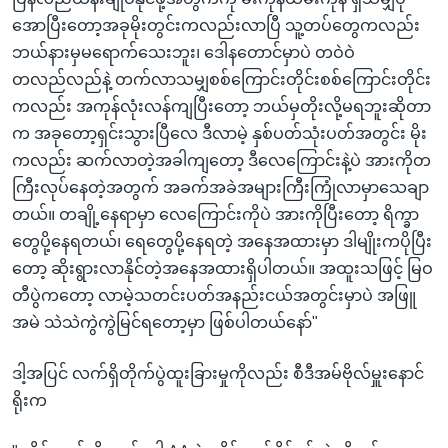
အောပြီးတော့အခုမိုးတွင်းကလည်းလာပြီ သူ့တပ်တွေကလည်း
ဘယ်နားမှမရောက်သေးဘူး၊ ဒေါနတောင်မှာပဲ တဝဲဝဲ
တလည်လည်နဲ့ တက်လာသမျှစစ်ကြောင်းတိုင်းစစ်ကြောင်းတိုင်း
ကလည်း အကုန်လုံးလန်ကျပြီးတော့ ဘယ်မှတိုးလို့မရဘူးဆိုတာ
က အခုတော့ရှင်းသွားပြီလေ ဒီလာမဲ့ နှစ်ပတ်သုံးပတ်အတွင်း မိုး
ကလည်း ဆက်လာတဲ့အခါကျတော့ ဒီလေကြောင်းနဲ့ပဲ အားကိုတ
ကြီးလုပ်နေတဲ့အတွက် အခက်အခဲအများကြီးကြုံလာမှာသေချာ
တယ်။ တချို့နေရာမှာ လေကြောင်းကိုပဲ အားကိုပြီးတော့ ရိက္ခာ
တွေပို့နေရတယ်၊ ရေတွေပို့နေရတဲ့ အနေအထားမှာ ဒါမျိုးကပိုပြီး
တော့ ဆိုးရွားလာနိုင်တဲ့အနေအထားရှိပါတယ်။ အထူးသဖြင့် မြဝ
တီပွဲကတော့ လာမဲ့သတင်းပတ်အနည်းငယ်အတွင်းမှာပဲ အဖြူ
အမဲ သဲသဲကွဲကွဲမြင်ရတော့မှာ ဖြစ်ပါတယ်နော်"
ဒါ့အပြင် လက်ရှိတိုက်ပွဲထူးခြားမှုကိုလည်း စီဒီအမ်ဗိုလ်မှူးနောင်
ရိုးက