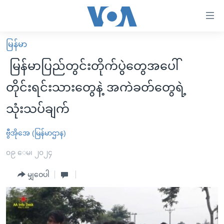
သုံး
ရ
လွယ်ကူ
မြန်မာ
မူလစာမျက်နှာ
စေ
မြန်မာပြည်တွင်းတိုက်ပွဲတွေအပေါ်
မြန်မာ
သည့်
တိုင်းရင်းသားတွေနဲ့ အကဲခတ်တွေရဲ့
ကမ္ဘာ့သတင်းများ
Link
သုံးသပ်ချက်
ဗွီဒီယို
နိုင်ငံတကာ
များ
သတင်းလွတ်လပ်ခွင့်
အမေရိကန်
ပင်မ
ဗွီအိုအေ (မြန်မာဌာန)
ရပ်ဝန်းတခု လမ်းတခု အလွန်
တရုတ်
အကြောင်းအရာ
၀၉ ေမ၊ ၂၀၂၄
သို့
အင်္ဂလိပ်စာလေ့လာမယ်
အစ္စရေး-ပါလက်စတိုင်း
ကျော်
မျှဝေပါ
အပတ်စဉ်ကဏ္ဍများ
အမေရိကန်သုံးအီဒီယံ
ကြည့်
ရေဒီယိုနှင့်ရုပ်သံ အချက်အလက်များ
မကြေးမုံရဲ့ အင်္ဂလိပ်စာ
ရေဒီယို
ရန်
ပင်မ
ရေဒီယို/တီဗွီအစီအစဉ်
ရုပ်ရှင်ထဲက အင်္ဂလိပ်စာ
တီဗွီ