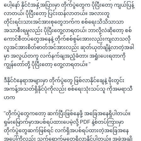
ပေါ့နော် နိုင်ငံအနှံ့အပြားမှာ တိုက်ပွဲတွေက ပိုပြီးတော့ ကျယ်ပြန့်
လာတယ်၊ ပိုပြီးတော့ ပြင်းထန်လာတယ်။ အလားတူ
တိုင်းရင်းသားအင်အားစုတွေဘက်က စစ်ရေးသိသိသာသာ
အသာစီးရမှုလည်း ပိုပြီးတွေ့လာရတယ်၊ ဘာလို့လဲဆိုတော့ စစ်
ကောင်စီတပ်တွေအနေနဲ့ တိုက်စစ်စွမ်းအားလည်းကျလာသလို
လူအင်အားစိတ်ဓာတ်အင်အားလည်း ဆုတ်ယုတ်ချိနဲ့လာတဲ့အခါ
မှာ အလွယ်တကူ လက်နက်ချအညံ့ခံတာ၊ အရှုံးပေးရတာကို
ကျွန်တော်တို့ ပိုပြီးတော့ တွေ့လာရတယ်။ "
ဒီနိုင်ငံနေရာအများမှာ တိုက်ပွဲတွေ ဖြစ်လာနိုင်ချေနဲ့ မိုးတွင်း
အကန့်အသတ်ရှိနိုင်ပုံကိုလည်း စစ်ရေးသုံးသပ်သူ ကိုအမရာသီ
ဟက
"တိုက်ပွဲတွေကတော့ ဆက်ပြီးဖြစ်နေဖို့ အခြေအနေရှိပါတယ်။
ရှမ်းမြောက်မှာအပစ်ရပ်ထားပေမဲ့လို့ PDF နဲ့စ်တပ်ကြားမှာ
တိုက်ပွဲတွေဆက်ဖြစ်ရင် လက်ရှိအပစ်ရပ်ထားတဲ့အခြေအနေ
အပေါ်ကိုလည်း သက်ရောက်မှုတွေရှိလာနိုင်ပါတယ်။ အဖွဲ့အချို့