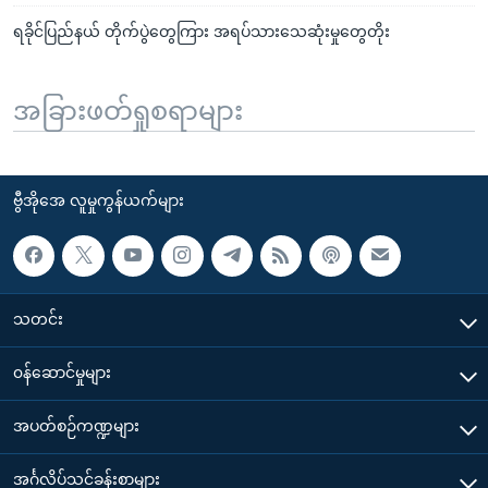
ရခိုင်ပြည်နယ် တိုက်ပွဲတွေကြား အရပ်သားသေဆုံးမှုတွေတိုး
အခြားဖတ်ရှုစရာများ
ဗွီအိုအေ လူမှုကွန်ယက်များ
သတင်း
၀န်ဆောင်မှုများ
အပတ်စဉ်ကဏ္ဍများ
အင်္ဂလိပ်သင်ခန်းစာများ