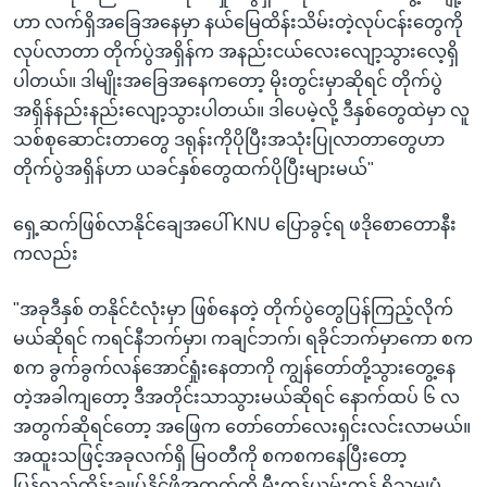
ဟာ လက်ရှိအခြေအနေမှာ နယ်မြေထိန်းသိမ်းတဲ့လုပ်ငန်းတွေကို
လုပ်လာတာ တိုက်ပွဲအရှိန်က အနည်းငယ်လေးလျော့သွားလေ့ရှိ
ပါတယ်။ ဒါမျိုးအခြေအနေကတော့ မိုးတွင်းမှာဆိုရင် တိုက်ပွဲ
အရှိန်နည်းနည်းလျော့သွားပါတယ်။ ဒါပေမဲ့လို့ ဒီနှစ်တွေထဲမှာ လူ
သစ်စုဆောင်းတာတွေ ဒရုန်းကိုပိုပြီးအသုံးပြုလာတာတွေဟာ
တိုက်ပွဲအရှိန်ဟာ ယခင်နှစ်တွေထက်ပိုပြီးများမယ်"
ရှေ့ဆက်ဖြစ်လာနိုင်ချေအပေါ် KNU ပြောခွင့်ရ ဖဒိုစောတောနီး
ကလည်း
"အခုဒီနှစ် တနိုင်ငံလုံးမှာ ဖြစ်နေတဲ့ တိုက်ပွဲတွေပြန်ကြည့်လိုက်
မယ်ဆိုရင် ကရင်နီဘက်မှာ၊ ကချင်ဘက်၊ ရခိုင်ဘက်မှာကော စက
စက ခွက်ခွက်လန်အောင်ရှုံးနေတာကို ကျွန်တော်တို့သွားတွေ့နေ
တဲ့အခါကျတော့ ဒီအတိုင်းသာသွားမယ်ဆိုရင် နောက်ထပ် ၆ လ
အတွက်ဆိုရင်တော့ အဖြေက တော်တော်လေးရှင်းလင်းလာမယ်။
အထူးသဖြင့်အခုလက်ရှိ မြဝတီကို စကစကနေပြီးတော့
ပြန်လည်ထိန်းချုပ်နိုင်ဖို့အတွက်ကို မီးကုန်ယမ်းကုန် ရှိသမျှပုံ