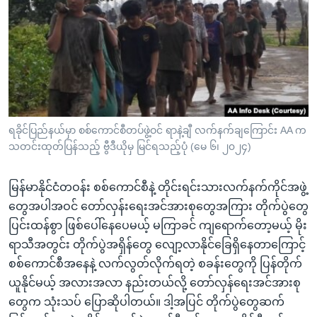
အ
သုတပဒေသာ အင်္ဂလိပ်စာ
ညွန်း
Learning English
စာမျက်နှာ
သို့
ဗွီအိုအေ လူမှုကွန်ယက်များ
ကျော်
ကြည့်
ရန်
ဘာသာစကားများ
ရခိုင်ပြည်နယ်မှာ စစ်ကောင်စီတပ်ဖွဲ့ဝင် ရာနဲ့ချီ လက်နက်ချကြောင်း AA က
ရှာဖွေ
သတင်းထုတ်ပြန်သည့် ဗွီဒီယိုမှ မြင်ရသည့်ပုံ (မေ ၆၊ ၂၀၂၄)
ရန်
နေရာ
မြန်မာနိုင်ငံတဝန်း စစ်ကောင်စီနဲ့ တိုင်းရင်းသားလက်နက်ကိုင်အဖွဲ့
သို့
တွေအပါအဝင် တော်လှန်းရေးအင်အားစုတွေအကြား တိုက်ပွဲတွေ
ကျော်
ပြင်းထန်စွာ ဖြစ်ပေါ်နေပေမယ့် မကြာခင် ကျရောက်တော့မယ့် မိုး
ရန်
ရာသီအတွင်း တိုက်ပွဲအရှိန်တွေ လျော့လာနိုင်ခြေရှိနေတာကြောင့်
စစ်ကောင်စီအနေနဲ့ လက်လွတ်လိုက်ရတဲ့ စခန်းတွေကို ပြန်တိုက်
ယူနိုင်မယ့် အလားအလာ နည်းတယ်လို့ တော်လှန်ရေးအင်အားစု
တွေက သုံးသပ် ပြောဆိုပါတယ်။​ ဒါ့အပြင် တိုက်ပွဲတွေဆက်