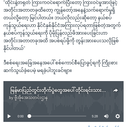
"ထိုင်းနဲ့တရုတ် ကြားကဝင်ရောက်ပြီးတော့ ကြားဝင်မှုအားဖြင့်
အတိုင်းအတာတခုထိတော့ ကျွန်တော့်အနေနဲ့သက်ရောက်မှုရှိ
တယ်လို့တော့ မြင်ပါတယ်။ ဘယ်လိုလည်းဆိုတော့ နယ်စပ်
ကုန်သွယ်ရေးဟာ နိုင်ငံနှစ်နိုင်ငံအကြားလုပ်ရတာဖြစ်တဲ့အတွက်
နယ်စပ်ကုန်သွယ်ရေးကို ပိုမိုပြန်လည်ဖိအားပေးခြင်းဟာ
အတိုင်းအတာတခုအထိ အပစ်ရပ်ဖို့ကို တွန်းအားပေးသလိုဖြစ်
နိုင်ပါတယ်"
ဒီစစ်ရေးအခြေအနေအပေါ် စစ်ကောင်စီပြောခွင့်ရကို ကြိုးစား
ဆက်သွယ်ခဲ့ပေမဲ့ မရခဲ့ပါဘူးခင်ဗျာ။
မြန်မာပြည်တွင်းတိုက်ပွဲတွေအပေါ် တိုင်းရင်းသားတွေနဲ့ အကဲခတ်တွေရဲ့ သုံးသပ်ချက်
by
ဗွီအိုအေသတင်းဌာန
No media source currently available
0:00
5:28