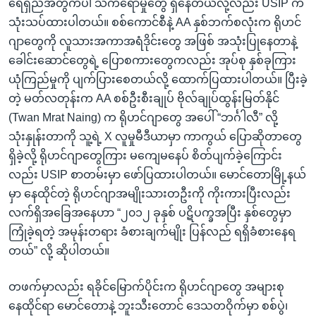
ရေရှည်အတွက်ပါ သက်ရောမှုတွေ ရှိနေတယ်လို့လည်း USIP က
သုံးသပ်ထားပါတယ်။ စစ်ကောင်စီနဲ့ AA နှစ်ဘက်စလုံးက ရိုဟင်
ဂျာတွေကို လူသားအကာအရံဒိုင်းတွေ အဖြစ် အသုံးပြုနေတာနဲ့
ခေါင်းဆောင်တွေရဲ့ ပြောစကားတွေကလည်း အုပ်စု နှစ်ခုကြား
ယုံကြည်မှုကို ပျက်ပြားစေတယ်လို့ ထောက်ပြထားပါတယ်။ ပြီးခဲ့
တဲ့ မတ်လတုန်းက AA စစ်ဦးစီးချုပ် ဗိုလ်ချုပ်ထွန်းမြတ်နိုင်
(Twan Mrat Naing) က ရိုဟင်ဂျာတွေ အပေါ် “ဘင်္ဂါလီ” လို့
သုံးနှုန်းတာကို သူ့ရဲ့ X လူမှုမီဒီယာမှာ ကာကွယ် ပြောဆိုတာတွေ
ရှိခဲ့လို့ ရိုဟင်ဂျာတွေကြား မကျေမနေပ် စိတ်ပျက်ခဲ့ကြောင်း
လည်း USIP စာတမ်းမှာ ဖော်ပြထားပါတယ်။ မောင်တောမြို့နယ်
မှာ နေထိုင်တဲ့ ရိုဟင်ဂျာအမျိုးသားတဦးကို ကိုးကားပြီးလည်း
လက်ရှိအခြေအနေဟာ “၂၀၁၂ ခုနှစ် ပဋိပက္ခအပြီး နှစ်တွေမှာ
ကြုံခဲ့ရတဲ့ အမုန်းတရား ခံစားချက်မျိုး ပြန်လည် ရရှိခံစားနေရ
တယ်” လို့ ဆိုပါတယ်။
တဖက်မှာလည်း ရခိုင်မြောက်ပိုင်းက ရိုဟင်ဂျာတွေ အများစု
နေထိုင်ရာ မောင်တောနဲ့ ဘူးသီးတောင် ဒေသတဝိုက်မှာ စစ်ပွဲ၊