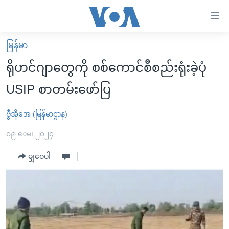
သုံး
ရ
လွယ်ကူ
မြန်မာ
မူလစာမျက်နှာ
စေ
ရိုဟင်ဂျာတွေကို စစ်ကောင်စီစည်းရုံးခဲ့ပုံ
မြန်မာ
သည့်
USIP စာတမ်းဖော်ပြ
ကမ္ဘာ့သတင်းများ
Link
ဗွီဒီယို
နိုင်ငံတကာ
ဗွီအိုအေ (မြန်မာဌာန)
များ
သတင်းလွတ်လပ်ခွင့်
အမေရိကန်
၀၉ ေမ၊ ၂၀၂၄
ပင်မ
ရပ်ဝန်းတခု လမ်းတခု အလွန်
တရုတ်
အကြောင်းအရာ
မျှဝေပါ
သို့
အင်္ဂလိပ်စာလေ့လာမယ်
အစ္စရေး-ပါလက်စတိုင်း
ကျော်
အပတ်စဉ်ကဏ္ဍများ
အမေရိကန်သုံးအီဒီယံ
ကြည့်
ရေဒီယိုနှင့်ရုပ်သံ အချက်အလက်များ
မကြေးမုံရဲ့ အင်္ဂလိပ်စာ
ရေဒီယို
ရန်
ပင်မ
ရေဒီယို/တီဗွီအစီအစဉ်
ရုပ်ရှင်ထဲက အင်္ဂလိပ်စာ
တီဗွီ