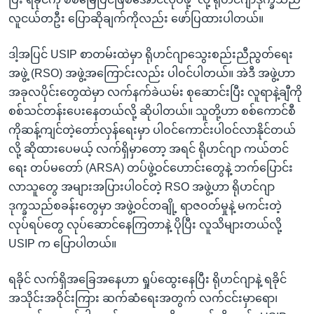
လူငယ်တဦး ပြောဆိုချက်ကိုလည်း ဖော်ပြထားပါတယ်။
ဒါ့အပြင် USIP စာတမ်းထဲမှာ ရိုဟင်ဂျာသွေးစည်းညီညွတ်ရေး
အဖွဲ့ (RSO) အဖွဲ့အကြောင်းလည်း ပါဝင်ပါတယ်။ အဲဒီ အဖွဲ့ဟာ
အခုလပိုင်းတွေထဲမှာ လက်နက်ခဲယမ်း စုဆောင်းပြီး လူရာနဲ့ချီကို
စစ်သင်တန်းပေးနေတယ်လို့ ဆိုပါတယ်။ သူတို့ဟာ စစ်ကောင်စီ
ကိုဆန့်ကျင်တဲ့တော်လှန်ရေးမှာ ပါဝင်ကောင်းပါဝင်လာနိုင်တယ်
လို့ ဆိုထားပေမယ့် လက်ရှိမှာတော့ အရင် ရိုဟင်ဂျာ ကယ်တင်
ရေး တပ်မတော် (ARSA) တပ်ဖွဲ့ဝင်ဟောင်းတွေနဲ့ ဘက်ပြောင်း
လာသူတွေ အများအပြားပါဝင်တဲ့ RSO အဖွဲ့ဟာ ရိုဟင်ဂျာ
ဒုက္ခသည်စခန်းတွေမှာ အဖွဲ့ဝင်တချို့ ရာဇဝတ်မှုနဲ့ မကင်းတဲ့
လုပ်ရပ်တွေ လုပ်ဆောင်နေကြတာနဲ့ ပိုပြီး လူသိများတယ်လို့
USIP က ပြောပါတယ်။
ရခိုင် လက်ရှိအခြေအနေဟာ ရှုပ်ထွေးနေပြီး ရိုဟင်ဂျာနဲ့ ရခိုင်
အသိုင်းအဝိုင်းကြား ဆက်ဆံရေးအတွက် လက်ငင်းမှာရော၊