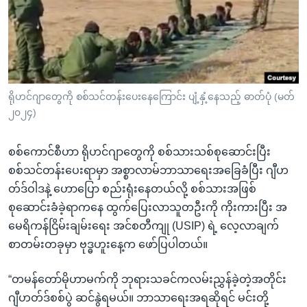
အ
သုတပဒေသာ အင်္ဂလိပ်စာ
ညွန်း
Learning English
စာမျက်နှာ
သို့
ဗွီအိုအေ လူမှုကွန်ယက်များ
ကျော်
ကြည့်
ရိုဟင်ဂျာတွေကို စစ်သင်တန်းပေးနေကြောင်း ပျံ့နှံ့နေသည့် ဓာတ်ပုံ (မတ်
၂၀၂၄)
ရန်
ဘာသာစကားများ
ရှာဖွေ
စစ်ကောင်စီဟာ ရိုဟင်ဂျာတွေကို စစ်သားသစ်စုဆောင်းပြီး
ရန်
စစ်သင်တန်းပေးရာမှာ အစ္စာလာမ်ဘာသာရေးအခြေခံပြီး ဂျီဟ
နေရာ
တ်ဒ်ဝါဒနဲ့ ဟောပြော စည်းရုံးနေတယ်လို့ စစ်သားအဖြစ်
သို့
စုဆောင်းခံခဲ့ရာကနေ ထွက်ပြေးလာသူတဦးကို ကိုးကားပြီး အ
ကျော်
မေရိကန်ငြိမ်းချမ်းရေး အင်စတီကျု (USIP) ရဲ့ လေ့လာချက်
ရန်
စာတမ်းတခုမှာ ဗုဒ္ဓဟူးနေ့က ဖော်ပြပါတယ်။
“တမန်တော်မိုဟာမက်ကို ဘုရားသခင်ကလမ်းညွှန်ခဲ့တဲ့အတိုင်း
ဂျီဟတ်ဒ်စစ်ပွဲ ဆင်နွဲရမယ်။ ဘာသာရေးအရဆိုရင် မင်းတို့