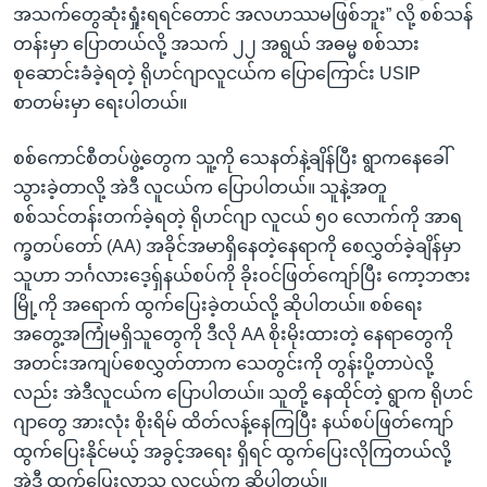
အသက်တွေဆုံးရှုံးရရင်တောင် အလဟဿမဖြစ်ဘူး” လို့ စစ်သန်
တန်းမှာ ပြောတယ်လို့ အသက် ၂၂ အရွယ် အဓမ္မ စစ်သား
စုဆောင်းခံခဲ့ရတဲ့ ရိုဟင်ဂျာလူငယ်က ပြောကြောင်း USIP
စာတမ်းမှာ ရေးပါတယ်။
စစ်ကောင်စီတပ်ဖွဲ့တွေက သူ့ကို သေနတ်နဲ့ချိန်ပြီး ရွာကနေခေါ်
သွားခဲ့တာလို့ အဲဒီ လူငယ်က ပြောပါတယ်။ သူနဲ့အတူ
စစ်သင်တန်းတက်ခဲ့ရတဲ့ ရိုဟင်ဂျာ လူငယ် ၅၀ လောက်ကို အာရ
က္ခတပ်တော် (AA) အခိုင်အမာရှိနေတဲ့နေရာကို စေလွှတ်ခဲ့ချိန်မှာ
သူဟာ ဘင်္ဂလားဒေ့ရှ်နယ်စပ်ကို ခိုးဝင်ဖြတ်ကျော်ပြီး ကော့ဘဇား
မြို့ကို အရောက် ထွက်ပြေးခဲ့တယ်လို့ ဆိုပါတယ်။ စစ်ရေး
အတွေ့အကြုံမရှိသူတွေကို ဒီလို AA စိုးမိုးထားတဲ့ နေရာတွေကို
အတင်းအကျပ်စေလွှတ်တာက သေတွင်းကို တွန်းပို့တာပဲလို့
လည်း အဲဒီလူငယ်က ပြောပါတယ်။ သူတို့ နေထိုင်တဲ့ ရွာက ရိုဟင်
ဂျာတွေ အားလုံး စိုးရိမ် ထိတ်လန့်နေကြပြီး နယ်စပ်ဖြတ်ကျော်
ထွက်ပြေးနိုင်မယ့် အခွင့်အရေး ရှိရင် ထွက်ပြေးလိုကြတယ်လို့
အဲဒီ ထွက်ပြေးလာသူ လူငယ်က ဆိုပါတယ်။