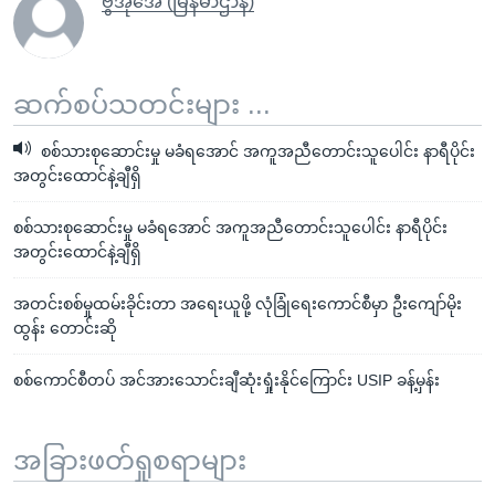
ဗွီအိုအေ (မြန်မာဌာန)
ဆက်စပ်သတင်းများ ...
စစ်သားစုဆောင်းမှု မခံရအောင် အကူအညီတောင်းသူပေါင်း နာရီပိုင်း
အတွင်းထောင်နဲ့ချီရှိ
စစ်သားစုဆောင်းမှု မခံရအောင် အကူအညီတောင်းသူပေါင်း နာရီပိုင်း
အတွင်းထောင်နဲ့ချီရှိ
အတင်းစစ်မှုထမ်းခိုင်းတာ အရေးယူဖို့ လုံခြုံရေးကောင်စီမှာ ဦးကျော်မိုး
ထွန်း တောင်းဆို
စစ်ကောင်စီတပ် အင်အားသောင်းချီဆုံးရှုံးနိုင်ကြောင်း USIP ခန့်မှန်း
အခြားဖတ်ရှုစရာများ