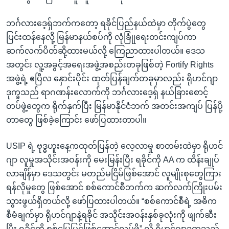
ဘင်္ဂလားဒေ့ရှ်ဘက်ကတော့ ရခိုင်ပြည်နယ်ထဲမှာ တိုက်ပွဲတွေ
ပြင်းထန်နေလို့ မြန်မာနယ်စပ်ကို လုံခြုုံရေးတင်းကျပ်ကာ
ဆက်လက်ပိတ်ဆို့ထားမယ်လို့ ကြေညာထားပါတယ်။ ဒေသ
အတွင်း လူ့အခွင့်အရေးအဖွဲ့အစည်းတခုဖြစ်တဲ့ Fortify Rights
အဖွဲ့ရဲ့ ဧပြီလ နှောင်းပိုင်း ထုတ်ပြန်ချက်တခုမှာလည်း ရိုဟင်ဂျာ
ဒုက္ခသည် ရာဂဏန်းလောက်ကို ဘင်္ဂလားဒေ့ရှ် နယ်ခြားစောင့်
တပ်ဖွဲ့တွေက ရိုက်နှက်ပြီး မြန်မာနိုင်ငံဘက် အတင်းအကျပ် ပြန်ပို့
တာတွေ ဖြစ်ခဲ့ကြောင်း ဖော်ပြထားတာပါ။
USIP ရဲ့ ဗုဒ္ဓဟူးနေ့ကထုတ်ပြန်တဲ့ လေ့လာမှု စာတမ်းထဲမှာ ရိုဟင်
ဂျာ လူမှုအသိုင်းအဝန်းကို မေးမြန်းပြီး ရခိုင်ကို AA က ထိန်းချုပ်
လာချိန်မှာ ဒေသတွင်း မတည်မငြိမ်ဖြစ်အောင် လူမျိုးစုတွေကြား
ရန်လိုမှုတွေ ဖြစ်အောင် စစ်ကောင်စီဘက်က ဆက်လက်ကြိုးပမ်း
သွားဖွယ်ရှိတယ်လို့ ဖော်ပြထားပါတယ်။ “စစ်ကောင်စီရဲ့ အဓိက
စီမံချက်မှာ ရိုဟင်ဂျာနဲ့ရခိုင် အသိုင်းအဝန်းနှစ်ခုလုံးကို ဖျက်ဆီး
ပြီး ရခိုင်ကို စစ်မြေပြင်ဖြစ်အောင်လုပ်ဖို့” လို့ ရိုဟင်ဂျာဒုက္ခသည်