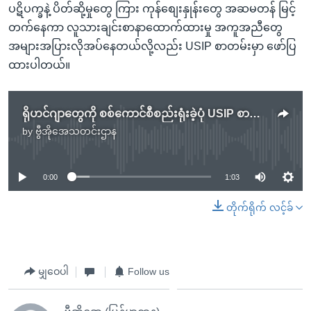
ပဋိပက္ခနဲ့ ပိတ်ဆို့မှုတွေ ကြား ကုန်စျေးနှုန်းတွေ အဆမတန် မြင့်
တက်နေကာ လူသားချင်းစာနာထောက်ထားမှု အကူအညီတွေ
အများအပြားလိုအပ်နေတယ်လို့လည်း USIP စာတမ်းမှာ ဖော်ပြ
ထားပါတယ်။
ရိုဟင်ဂျာတွေကို စစ်ကောင်စီစည်းရုံးခဲ့ပုံ USIP စာတမ်းဖော်ပြ
by
ဗွီအိုအေသတင်းဌာန
No media source currently available
0:00
1:03
တိုက်ရိုက် လင့်ခ်
မျှဝေပါ
Follow us