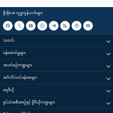
ဗွီအိုအေ လူမှုကွန်ယက်များ
သတင်း
၀န်ဆောင်မှုများ
အပတ်စဉ်ကဏ္ဍများ
အင်္ဂလိပ်သင်ခန်းစာများ
ရေဒီယို
ရုပ်သံအစီအစဉ်နှင့် ဗွီဒီယိုကဏ္ဍများ