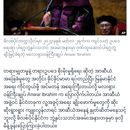
အ
သုတပဒေသာ အင်္ဂလိပ်စာ
ညွန်း
Learning English
စာမျက်နှာ
သို့
ဗွီအိုအေ လူမှုကွန်ယက်များ
ကျော်
ကြည့်
ဖိလစ်ပိုင်တက္ကသိုလ်မှာ ၂၀၂၃ခုနှစ် မတ်လ ၂ရက်က ကျင်းပတဲ့ ဥပဒေ
ရေးရာ ပါရဂူဘွဲ့နှင်းသဘင် အခမ်းအနားမှာ ဂုဏ်ထူးဆောင်ပါရဂူဘွဲ့
ရန်
ဘာသာစကားများ
ချီးမြှင့်ခံရတဲ့ မလေးရှားဝန်ကြီးချုပ် Anwar Ibrahim
ရှာဖွေ
ရန်
တရားမျှတမှုနဲ့ တရားဥပဒေ စိုးမိုးမှုရှိရေး ဆိုတဲ့ အာဆီယံ
နေရာ
အခြေခံမူတွေ အတိုင်း ခိုင်ခိုင်မာမာ ရပ်တည်ပြီး မြန်မာနိုင်ငံ
သို့
အရေး ကိုင်တွယ်ဖို့ အင်မတန် အရေးကြီးတယ်လို့ မလးရှား
ကျော်
ဝန်ကြီးချုပ် Anwar Ibrahim က ပြောလိုက်ပါတယ်။ အာဆီယံ
ရန်
အဖွဲ့ဝင် နိုင်ငံတခုက လူ့အခွင့်အရေး ချိုးဖောက်မှုတွေကို ဆိုး
ဆိုးရွားရွား ကျူးလွန်လာရင် အာဆီယံအနေနဲ့ နှုတ်ဆိတ်မနေသင့်
ဘူးလို့ ဖိလစ်ပိုင်နိုင်ငံက ဘွဲ့နှင်းသဘင်အခမ်းအနားတခုမှာ ခုလို
မိန့်ခွန်းပြောကြားခဲ့ပါတယ်။