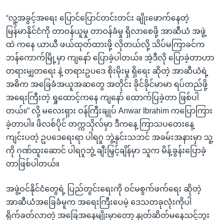
“လူ့အခွင့်အရေး ပြောင်ပြောင်တင်းတင်း ချိုးဖောက်နေတဲ့
မြန်မာနိုင်ငံကို တာဝန်ယူမှု တာဝန်ခံမှု ရှိလာစေဖို့ အာဆီယံ အဖွဲ့
ထဲ ကနေ ယာယီ ဖယ်ထုတ်ထားဖို့ လိုတယ်လို့ သိပ်မကြာခင်က
ဘန်ကောက်မြို့မှာ ကျနော် ပြောခဲ့ပါတယ်။ အဲ့ဒီလို ပြောခဲ့တာဟာ
တရားမျှတရေး နဲ့ တရားဥပဒေ စိုးမိုးမှု ရှိရေး ဆိုတဲ့ အာဆီယံရဲ့
အဓိက အခြေခံအယူအဆတွေ အတိုင်း ခိုင်ခိုင်မာမာ ရပ်တည်ဖို့
အရေးကြီးတဲ့ ရှုထောင့်ကနေ ကျနော် ထောက်ပြခဲ့တာ ဖြစ်ပါ
တယ်။” လို့ မလေးရှား ဝန်ကြီးချုပ် Anwar Ibrahim ကပြောကြား
ခဲ့တာပါ။ ဖိလစ်ပိုင် တက္ကသိုလ်မှာ ဒီကနေ့ ကြာသပတေးနေ့
ကျင်းပတဲ့ ဥပဒေရေးရာ ပါရဂူ ဘွဲ့နှင်းသဘင် အခမ်းအနားမှာ သူ့
ကို ဂုဏ်ထူးဆောင် ပါရဂူဘွဲ့ ချီးမြှင့်ချိန်မှာ သူက မိန့်ခွန်းပြောခဲ့
တာဖြစ်ပါတယ်။
အဖွဲ့ဝင်နိုင်ငံတွေရဲ့ ပြည်တွင်းရေးကို ဝင်မစွက်ဖက်ရေး ဆိုတဲ့
အာဆီယံအခြေခံမူက အရေးကြီးပေမဲ့ ဒေသတခုလုံးကိုပါ
ရိုက်ခတ်လာတဲ့ အခြေအနေမျိုးမှာတော့ နှုတ်ဆိတ်မနေသင့်ဘူး