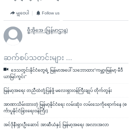
မျှဝေပါ
Follow us
ဗွီအိုအေ (မြန်မာဌာန)
ဆက်စပ်သတင်းများ ...
ဒေသတွင်းနိုင်ငံတွေရဲ့ မြန်မာအပေါ် သဘောထား"ကမ္ဘာ့၊မြန်မာ့ မီဒီ
ယာမြင်ကွင်း"
မြန်မာ့အရေး တညီထဲတုံ့ပြန်ဖို့ မလေးရှားဝန်ကြီးချုပ် တိုက်တွန်း
အာဏာသိမ်းထားတဲ့ မြန်မာ့နိုင်ငံရေး လမ်းဆုံး၊ လမ်းသေကိုရောက်နေ (စ
င်္ကာပူနိုင်ငံခြားရေးဝန်ကြီး)
အင်ဒိုနီးရှားဦးဆောင် အာဆီယံနှင့် မြန်မာ့အရေး အလားအလာ