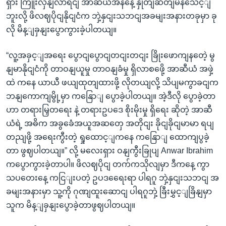
ရှား ကြူးလှနျလာရငျ အာဆီယံအနနေဲ့ နှုတျဆိတျမနသေင့ျ
ဘူးလို့ ဖိလဈပိုငျနိုငျငံက ဘှဲ့နှငျးသဘငျအခမျးအနားတခုမှာ ခု
လို မိန့ျခှနျးပွောကွားခဲ့ပါတယျ။
“လူ့အခှင့ျအရေး ပွောငျပွောငျတငျးတငျး ခြိုးဖောကျနတေဲ့ မွ
နျမာနိုငျငံကို တာဝနျယူမှု တာဝနျခံမှု ရှိလာစဖေို့ အာဆီယံ အဖှဲ့
ထဲ ကနေ ယာယီ ဖယျထုတျထားဖို့ လိုတယျလို့ သိပျမကွာခငျက
ဘနျကောကျမွို့မှာ ကနြောျ ပွောခဲ့ပါတယျ။ အဲ့ဒီလို ပွောခဲ့တာ
ဟာ တရားမြှတရေး နဲ့ တရားဥပဒေ စိုးမိုးမှု ရှိရေး ဆိုတဲ့ အာဆီ
ယံရဲ့ အဓိက အခွခေံအယူအဆတှေ အတိုငျး ခိုငျခိုငျမာမာ ရပျ
တညျဖို့ အရေးကွီးတဲ့ ရှုထောင့ျကနေ ကနြောျ ထောကျပွခဲ့
တာ ဖွဈပါတယျ။” လို့ မလေးရှား ဝနျကွီးခြုပျ Anwar Ibrahim
ကပွောကွားခဲ့တာပါ။ ဖိလဈပိုငျ တက်ကသိုလျမှာ ဒီကနေ့ ကွာ
သပတေးနေ့ ကငြျးပတဲ့ ဥပဒရေေးရာ ပါရဂူ ဘှဲ့နှငျးသဘငျ အ
ခမျးအနားမှာ သူ့ကို ဂုဏျထူးဆောငျ ပါရဂူဘှဲ့ ခြီးမွှင့ျခြိနျမှာ
သူက မိန့ျခှနျးပွောခဲ့တာဖွဈပါတယျ။