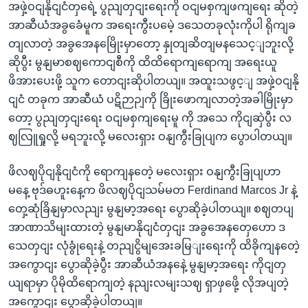
အဖှဲ့ဝငျနိုငျငံတှရေဲ့ ပွညျတှငျးရေးကို ဝငျမစှကျဖကျရေး ဆိုတဲ့
အာဆီယံအခွခေံမူက အရေးကွီးပမေဲ့ ဒသေတခုလုံးကိုပါ ရိုကျခ
တျလာတဲ့ အခွအေနမြေိုးမှာတော့ နှုတျဆိတျမနသေင့ျဘူးလို့
ဆိုပွီး မွနျမာစဈကောငျစီကို ထိထိရောကျရောကျ အရေးယူ
ဖိအားပေးဖို့ သူက တောငျးဆိုပါတယျ။ အထူးသဖွင့ျ အဖှဲ့ဝငျနို
ငျငံ တခုက အာဆီယံ ပဋိဉာဉျကို ခြိုးဖောကျလာတဲ့အခါမြိုးမှာ
တော့ ပွညျတှငျးရေး ဝငျမစှကျရေးမူ ကို အသေ ကိုငျဆှဲပွီး လ
ဈလြူရှုလို့ မရဘူးလို့ မလေးရှား ဝနျကွီးခြုပျက ပွောပါတယျ။
ဖိလဈပိုငျနိုငျငံကို ရောကျနတေဲ့ မလေးရှား ဝနျကွီးခြုပျဟာ
မနေ့ ဗုဒ်ဓဟူးနေ့က ဖိလဈပိုငျသမ်မတ Ferdinand Marcos Jr နဲ့
တှေ့ဆုံခြိနျမှာလညျး မွနျမာ့အရေး ပွောဆိုခဲ့ပါတယျ။ စဈတပျ
အာဏာသိမျးထားတဲ့ မွနျမာနိုငျငံတှငျး အခွအေနတှေဟော ဒ
သေတှငျး လုံခွုံရေးနဲ့ တညျငွိမျအေးခမြျးရေးကို ထိခိုကျနတေဲ့
အကွောငျး ပွောဆိုခဲ့ပွီး အာဆီယံအနနေဲ့ မွနျမာ့အရေး ကိုငျတှ
ယျရာမှာ ပိုမိုထိရောကျတဲ့ နညျးလမျးသဈ ရှာဖှဖေို့ လိုအပျတဲ့
အကွောငျး ပွောဆိုခဲ့ပါတယျ။