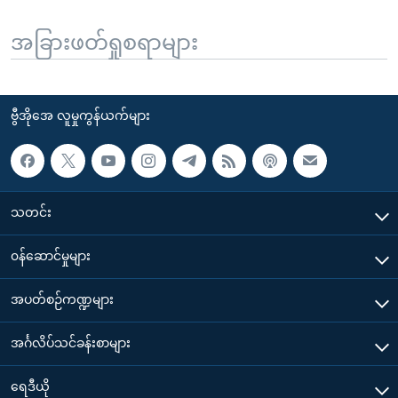
အခြားဖတ်ရှုစရာများ
ဗွီအိုအေ လူမှုကွန်ယက်များ
သတင်း
၀န်ဆောင်မှုများ
အပတ်စဉ်ကဏ္ဍများ
အင်္ဂလိပ်သင်ခန်းစာများ
ရေဒီယို