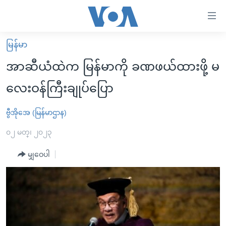
သုံး
ရ
လွယ်ကူ
မြန်မာ
မူလစာမျက်နှာ
စေ
အာဆီယံထဲက မြန်မာကို ခဏဖယ်ထားဖို့ မ
မြန်မာ
သည့်
လေးဝန်ကြီးချုပ်ပြော
ကမ္ဘာ့သတင်းများ
Link
ဗွီဒီယို
နိုင်ငံတကာ
ဗွီအိုအေ (မြန်မာဌာန)
များ
သတင်းလွတ်လပ်ခွင့်
အမေရိကန်
၀၂ မတ္၊ ၂၀၂၃
ပင်မ
ရပ်ဝန်းတခု လမ်းတခု အလွန်
တရုတ်
အကြောင်းအရာ
မျှဝေပါ
သို့
အင်္ဂလိပ်စာလေ့လာမယ်
အစ္စရေး-ပါလက်စတိုင်း
ကျော်
အပတ်စဉ်ကဏ္ဍများ
အမေရိကန်သုံးအီဒီယံ
ကြည့်
ရေဒီယိုနှင့်ရုပ်သံ အချက်အလက်များ
မကြေးမုံရဲ့ အင်္ဂလိပ်စာ
ရေဒီယို
ရန်
ပင်မ
ရေဒီယို/တီဗွီအစီအစဉ်
ရုပ်ရှင်ထဲက အင်္ဂလိပ်စာ
တီဗွီ