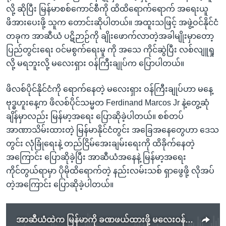
လို့ ဆိုပြီး မြန်မာစစ်ကောင်စီကို ထိထိရောက်ရောက် အရေးယူ
ဖိအားပေးဖို့ သူက တောင်းဆိုပါတယ်။ အထူးသဖြင့် အဖွဲ့ဝင်နိုင်ငံ
တခုက အာဆီယံ ပဋိဉာဉ်ကို ချိုးဖောက်လာတဲ့အခါမျိုးမှာတော့
ပြည်တွင်းရေး ဝင်မစွက်ရေးမူ ကို အသေ ကိုင်ဆွဲပြီး လစ်လျူရှု
လို့ မရဘူးလို့ မလေးရှား ဝန်ကြီးချုပ်က ပြောပါတယ်။
ဖိလစ်ပိုင်နိုင်ငံကို ရောက်နေတဲ့ မလေးရှား ဝန်ကြီးချုပ်ဟာ မနေ့
ဗုဒ္ဓဟူးနေ့က ဖိလစ်ပိုင်သမ္မတ Ferdinand Marcos Jr နဲ့တွေ့ဆုံ
ချိန်မှာလည်း မြန်မာ့အရေး ပြောဆိုခဲ့ပါတယ်။ စစ်တပ်
အာဏာသိမ်းထားတဲ့ မြန်မာနိုင်ငံတွင်း အခြေအနေတွေဟာ ဒေသ
တွင်း လုံခြုံရေးနဲ့ တည်ငြိမ်အေးချမ်းရေးကို ထိခိုက်နေတဲ့
အကြောင်း ပြောဆိုခဲ့ပြီး အာဆီယံအနေနဲ့ မြန်မာ့အရေး
ကိုင်တွယ်ရာမှာ ပိုမိုထိရောက်တဲ့ နည်းလမ်းသစ် ရှာဖွေဖို့ လိုအပ်
တဲ့အကြောင်း ပြောဆိုခဲ့ပါတယ်။
အာဆီယံထဲက မြန်မာကို ခဏဖယ်ထားဖို့ မလေးဝန်ကြီးချုပ်ပြော