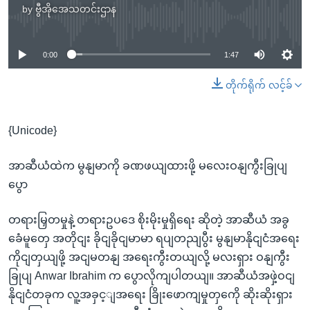
by
ဗွီအိုအေသတင်းဌာန
No media source currently available
0:00
1:47
တိုက်ရိုက် လင့်ခ်
{Unicode}
အာဆီယံထဲက မွနျမာကို ခဏဖယျထားဖို့ မလေးဝနျကွီးခြုပျ
ပွော
တရားမြှတမှုနဲ့ တရားဥပဒေ စိုးမိုးမှုရှိရေး ဆိုတဲ့ အာဆီယံ အခွ
ခေံမူတှေ အတိုငျး ခိုငျခိုငျမာမာ ရပျတညျပွီး မွနျမာနိုငျငံအရေး
ကိုငျတှယျဖို့ အငျမတနျ အရေးကွီးတယျလို့ မလးရှား ဝနျကွီး
ခြုပျ Anwar Ibrahim က ပွောလိုကျပါတယျ။ အာဆီယံအဖှဲ့ဝငျ
နိုငျငံတခုက လူ့အခှင့ျအရေး ခြိုးဖောကျမှုတှကေို ဆိုးဆိုးရှား