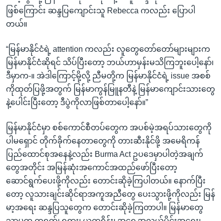
ဖြစ်ကြောင်း ဆန္ဒပြကျောင်းသူ Rebecca ကလည်း ပြောပါ
တယ်။
“မြန်မာနိုင်ငံရဲ့ attention ကလည်း လူတွေတော်တော်များများက
မြန်မာနိုင်ငံဆိုရင် သိပ်ပြီးတော့ ဘယ်ဟာမှန်းမသိကြဘူးပေါ့နော်၊
ဒီမှာက-။ အဲဒါကြောင့်မို့လို့ ညီမတို့က မြန်မာနိုင်ငံရဲ့ issue အစစ်
ကိုထုတ်ပြဖို့အတွက် မြန်မာကွန်မြူနတီနဲ့ မြန်မာကျောင်းသားတွေ
နဲ့ပေါင်းပြီးတော့ ဒီပွဲကိုလာဖြစ်တာပေါ့နော်။”
မြန်မာနိုင်ငံမှာ စစ်ကောင်စီတပ်တွေက အပစ်မဲ့အရပ်သားတွေကို
ပါမရှောင် တိုက်ခိုက်နေတာတွေကို တားဆီးနိုင်ဖို့ အမေရိကန်
ပြည်ထောင်စုအနေနဲ့လည်း Burma Act ဥပဒေမှာပါတဲ့အချက်
တွေအတိုင်း အမြန်ဆုံးအကောင်အထည်ဖော်ပြီးတော့
ဆောင်ရွက်ပေးဖို့ကိုလည်း တောင်းဆိုခဲ့ကြပါတယ်။ နောက်ပြီး
တော့ လူသားချင်းဆိုင်ရာအကူအညီတွေ ပေးသွားဖို့ကိုလည်း မြန်
မာ့အရေး ဆန္ဒပြသူတွေက တောင်းဆိုခဲ့ကြတာပါ။ မြန်မာတွေ
သာမက တရုတ်၊ ရုရှား၊ ယူကရိန်း၊ အရှေ့အလယ်ပိုင်းအရေး၊