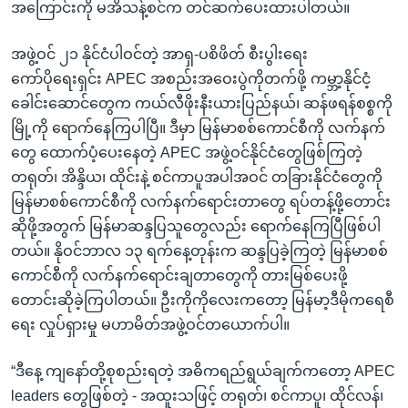
အကြောင်းကို မအိသန့်စင်က တင်ဆက်ပေးထားပါတယ်။
အဖွဲ့ဝင် ၂၁ နိုင်ငံပါဝင်တဲ့ အာရှ-ပစိဖိတ် စီးပွါးရေး
ကော်ပိုရေးရှင်း APEC အစည်းအဝေးပွဲကိုတက်ဖို့ ကမ္ဘာ့နိုင်ငံ့
ခေါင်းဆောင်တွေက ကယ်လီဖိုးနီးယားပြည်နယ်၊ ဆန်ဖရန်စစ္စကို
မြို့ကို ရောက်နေကြပါပြီ။ ဒီမှာ မြန်မာစစ်ကောင်စီကို လက်နက်
တွေ ထောက်ပံ့ပေးနေတဲ့ APEC အဖွဲ့ဝင်နိုင်ငံတွေဖြစ်ကြတဲ့
တရုတ်၊ အိန္ဒိယ၊ ထိုင်းနဲ့ စင်ကာပူအပါအဝင် တခြားနိုင်ငံတွေကို
မြန်မာစစ်ကောင်စီကို လက်နက်ရောင်းတာတွေ ရပ်တန့်ဖို့တောင်း
ဆိုဖို့အတွက် မြန်မာဆန္ဒပြသူတွေလည်း ရောက်နေကြပြီဖြစ်ပါ
တယ်။ နိုဝင်ဘာလ ၁၃ ရက်နေ့တုန်းက ဆန္ဒပြခဲ့ကြတဲ့ မြန်မာစစ်
ကောင်စီကို လက်နက်ရောင်းချတာတွေကို တားမြစ်ပေးဖို့
တောင်းဆိုခဲ့ကြပါတယ်။ ဦးကိုကိုလေးကတော့ မြန်မာ့ဒီမိုကရေစီ
ရေး လှုပ်ရှားမှု မဟာမိတ်အဖွဲ့ဝင်တယောက်ပါ။
“ဒီနေ့ ကျနော်တို့စုစည်းရတဲ့ အဓိကရည်ရွယ်ချက်ကတော့ APEC
leaders တွေဖြစ်တဲ့ - အထူးသဖြင့် တရုတ်၊ စင်ကာပူ၊ ထိုင်လန်၊