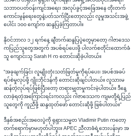
သဘာဝပတ်ဝန်းကျင်အရေး၊ အလုပ်ခွင့်အခြေအနေ တိုးတက်
ကောင်းမွန်ရေးတွေနဲ့ပတ်သက်ပြီးတော့လည်း လူမှုအသင်းအဖွဲ့
ပေါင်း ၁၀၀ ကျော်က ဆန္ဒပြခဲ့ကြတာပါ။
နိုဝင်ဘာလ ၁၂ ရက်နေ့ ချီတက်ဆန္ဒပြပွဲတွေမှာတော့ ဂါဇာဒေသ
ကပြည်သူတွေအတွက် အပစ်ရပ်ပေးဖို့ ပါလက်စတိုင်းထောက်ခံ
သူ ကျောင်းသူ Sarah H က တောင်းဆိုခဲ့ပါတယ်။
“အခုချက်ခြင်း လူမျိုးတုံးသတ်ဖြတ်မှုကိုရပ်ပေး၊ အပစ်အခပ်
ရပ်စဲမှုလုပ်ဖို့ ဂျိုးဘိုင်ဒန်ကို တောင်းဆိုချင်ပါတယ်။ လူသားမ
ဆန်တဲ့လုပ်ရပ်ဖြစ်ပြီးတော့ တရားမျှတမှုကင်းမဲ့ပါတယ်။ ဒီနေ့
လာခဲ့ရတဲ့အကြောင်းရင်းကလည်း ဂါဇာဒေသက ကျမတို့ရဲ့ပြည်
သူတွေကို ကူညီဖို့ ဆန္ဒထုတ်ဖော် တောင်းဆိုဖို့ ဖြစ်ပါတယ်။”
ဒီနှစ်အစည်းအဝေးပွဲကို ရုရှားသမ္မတ Vladimir Putin ကတော့
တက်ရောက်မှာမဟုတ်ပါဘူး။ APEC ညီလာခံရဲ့ဘေးပန်းမှာ အ