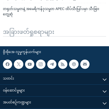
တရုတ်သမ္မတနဲ့ အမေရိကန်ဒုသမ္မတ APEC ထိပ်သီးပြင်ပမှာ သီးခြား
တွေ့ဆုံ
အခြားဖတ်ရှုစရာများ
ဗွီအိုအေ လူမှုကွန်ယက်များ
သတင်း
၀န်ဆောင်မှုများ
အပတ်စဉ်ကဏ္ဍများ