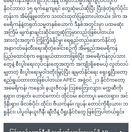
မေရိကန်သမ္မတဂျိုးဘိုင်ဒန်နဲ့ တရုတ်သမ္မတရှီကျင့်ပင်တို့က
နိုဝင်ဘာလ ၁၅ ရက်နေ့ကျရင် တွေ့ဆုံမယ်ဆိုပြီး ပြီးခဲ့တဲ့ရက်ပိုင်း
တုန်းက အိမ်ဖြူတော်က သတင်းထုတ်ပြန်ထားပါတယ်။ ဒါက အ
မေရိကန်နဲ့တရုတ်သမ္မတနှစ်ယောက် ဒီနှစ်အတွင်းမှာ ပထမဆုံး
အကြိမ် မျက်နှာချင်းဆိုင်တွေ့ဆုံကြမှာလည်းဖြစ်ပါတယ်။
အားလုံးအတွက် ကြံ့ကြံ့ခံနိုင်မှု၊ ရေရှည်တည်ဆောက်နိုင်တဲ့
အနာဂတ်ဖန်တီးရေးဆိုတဲ့ခေါင်းစဥ်ကို အိမ်ရှည်အမေရိကန်
ပြည်ထောင်စုက ရွေးချယ်ထားတာဖြစ်ပြီး အမေရိကန်လုပ်သား
တွေနဲ့ စီးပွါးရေးလုပ်ငန်းတွေအတွက် အကျိုးရှိစေမယ့် လွတ်လပ်
မျှတတဲ့ စီးပွါးရေးမူဝါဒတိုးမြှင့်ပြီး ချမှတ်နိုင်ရေး ရှေးရှုပြီးတော့
ရည်ရွယ်ထားတာဖြစ်ပါတယ်။ APEC အဖွဲ့ဝင် ၂၁ နိုင်ငံကတော့
အမေရိကန်၊ ကနေဒါ၊ နယူးဇီလန်၊ သြစတြေးလျား၊ မက္ကဆီကို၊
ရုရှား၊ တရုတ်၊ ဟောင်ကောင်၊ ထိုင်ဝမ်၊ စင်ကာပူ၊ မလေးရှား၊ အင်
ဒိုနီးရှား၊ ဖိလစ်ပိုင်၊ ထိုင်း၊ ဗီယက်နမ်၊ ဂျပန်၊ တောင်ကိုရီးယား၊ ဘ
ရူနိုင်း၊ ပါပူဝါနယူးဂီနီ၊ ချီလီနဲ့ ပီရူးနိုင်ငံတွေ ဖြစ်ကြပါတယ်ရှင်။