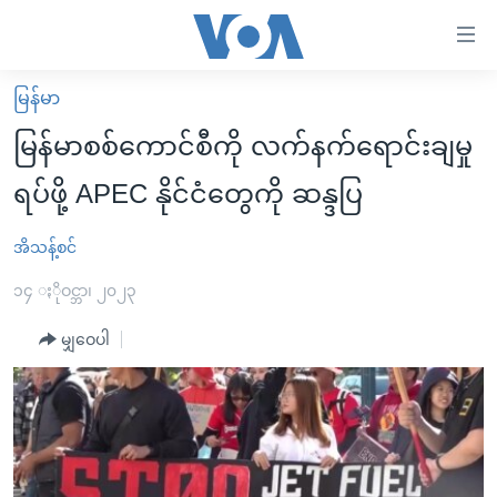
သုံး
ရ
လွယ်ကူ
မြန်မာ
မူလစာမျက်နှာ
စေ
မြန်မာစစ်ကောင်စီကို လက်နက်ရောင်းချမှု
မြန်မာ
သည့်
ရပ်ဖို့ APEC နိုင်ငံတွေကို ဆန္ဒပြ
ကမ္ဘာ့သတင်းများ
Link
ဗွီဒီယို
နိုင်ငံတကာ
အိသန့်စင်
များ
သတင်းလွတ်လပ်ခွင့်
အမေရိကန်
၁၄ ႏိုဝင္ဘာ၊ ၂၀၂၃
ပင်မ
ရပ်ဝန်းတခု လမ်းတခု အလွန်
တရုတ်
အကြောင်းအရာ
မျှဝေပါ
သို့
အင်္ဂလိပ်စာလေ့လာမယ်
အစ္စရေး-ပါလက်စတိုင်း
ကျော်
အပတ်စဉ်ကဏ္ဍများ
အမေရိကန်သုံးအီဒီယံ
ကြည့်
ရေဒီယိုနှင့်ရုပ်သံ အချက်အလက်များ
မကြေးမုံရဲ့ အင်္ဂလိပ်စာ
ရေဒီယို
ရန်
ပင်မ
ရေဒီယို/တီဗွီအစီအစဉ်
ရုပ်ရှင်ထဲက အင်္ဂလိပ်စာ
တီဗွီ