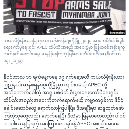
အ
သုတပဒေသာ အင်္ဂလိပ်စာ
ညွန်း
Learning English
စာမျက်နှာ
သို့
ဗွီအိုအေ လူမှုကွန်ယက်များ
ကျော်
ကြည့်
ကယ်လီဖိုးနီးယားပြည်နယ်၊ ဆန််ဖရန်စစ္စကိုမြို့ ၂၀၂၃ အာရှ-ပစိဖိတ်စီးပွါး
ရေးကော်ပိုရေးရှင်း APEC ထိပ်သီးအစည်းအဝေးပွဲမှာ မြန်မာစစ်အစိုးရကို
ရန်
ဘာသာစကားများ
လက်နက်မရောင်းရေး ဆန္ဒပြနေကြတဲ့ မြန်မာအသိုင်းအဝိုင်း။ (နိုဝင်ဘာ
ရှာဖွေ
၁၃၊ ၂၀၂၃)
ရန်
နေရာ
နိုဝင်ဘာလ ၁၁ ရက်နေ့ကနေ ၁၇ ရက်နေ့အထိ ကယ်လီဖိုးနီးယား
သို့
ပြည်နယ်၊ ဆန်ဖရန်စစ္စကိုမြို့မှာ ကျင်းပမယ့် APEC လို့
ကျော်
အတိုကောက်ခေါ်တဲ့ အာရှ-ပစိဖိတ် စီးပွားရေးကော်ပိုရေးရှင်း
ရန်
ထိပ်သီးအစည်းအဝေးကိုတက်ရောက်မယ့် ကမ္ဘာတဝှမ်းက နိုင်ငံ့
ခေါင်းဆောင်တွေ ရောက်လာကြပါပြီ။ ဒီအချိန်မှာ ဆန္ဒထုတ်ဖော်
ကြတဲ့သူတွေလည်း ရောက်နေပြီး ဒီထဲမှာ မြန်မာတွေလည်း ပါဝင်
တာပါ။ ဆန္ဒပြရတဲ့ အကြောင်းအရင်းနဲ့ APEC အစည်းအဝေး