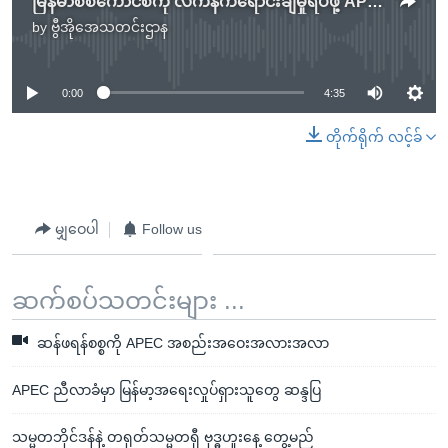
မြန်မာစစ်ကောင်စီကို လက်နက်ရောင်းချမှုရပ်ဖို့ APEC နိုင်ငံတွေကို ဆန္ဒပြ
by
ဗွီအိုအေသတင်းဌာန
No media source currently available
0:00
4:35
တိုက်ရိုက် လင့်ခ်
မျှဝေပါ
Follow us
ဆက်စပ်သတင်းများ ...
ဆန်ဖရန်စစ္စကို APEC အစည်းအဝေးအလားအလာ
APEC ညီလာခံမှာ မြန်မာ့အရေးလှုပ်ရှားသူတွေ ဆန္ဒပြ
သမ္မတဘိုင်ဒန်နဲ့ တရုတ်သမ္မတရှီ ဗုဒ္ဓဟူးနေ့ တွေ့မည်