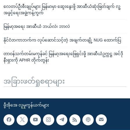
လေတပ်ဦးစီးချုပ်များ မြန်မာမှာ ဆွေးနွေးဖို့ အာဆီယံဆုံးဖြတ်ချက် လူ့
အခွင့်ရေးအဖွဲ့ကန့်ကွက်
မြန်မာ့အရေး အာဆီယံ ဘယ်လဲ၊ ဘာလဲ
နိုင်ငံတကာဘက်က လုပ်ဆောင်သင့်တဲ့ အချက်တချို့ NUG ထောက်ပြ
တာဝန်သက်တမ်းမကုန်ခင် မြန်မာ့အရေးဖြေရှင်းဖို့ အာဆီယံဥက္ကဋ္ဌ အင်ဒို
နီးရှားကို APHR တိုက်တွန်း
အခြားဖတ်ရှုစရာများ
ဗွီအိုအေ လူမှုကွန်ယက်များ