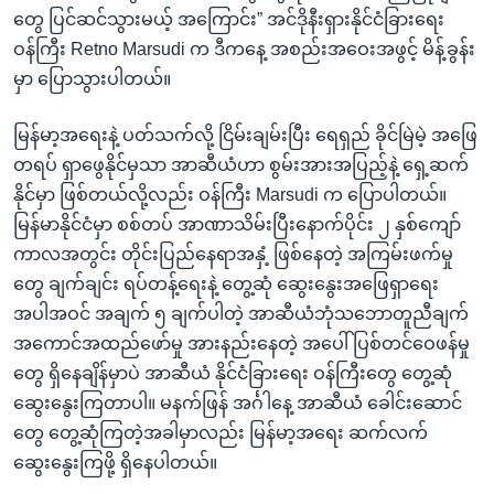
တွေ ပြင်ဆင်သွားမယ့် အကြောင်း” အင်ဒိုနီးရှားနိုင်ငံခြားရေး
ဝန်ကြီး Retno Marsudi က ဒီကနေ့ အစည်းအဝေးအဖွင့် မိန့်ခွန်း
မှာ ပြောသွားပါတယ်။
မြန်မာ့အရေးနဲ့ ပတ်သက်လို့ ငြိမ်းချမ်းပြီး ရေရှည် ခိုင်မြဲမဲ့ အဖြေ
တရပ် ရှာဖွေနိုင်မှသာ အာဆီယံဟာ စွမ်းအားအပြည့်နဲ့ ရှေ့ဆက်
နိုင်မှာ ဖြစ်တယ်လို့လည်း ဝန်ကြီး Marsudi က ပြောပါတယ်။
မြန်မာနိုင်ငံမှာ စစ်တပ် အာဏာသိမ်းပြီးနောက်ပိုင်း ၂ နှစ်ကျော်
ကာလအတွင်း တိုင်းပြည်နေရာအနှံ့ ဖြစ်နေတဲ့ အကြမ်းဖက်မှု
တွေ ချက်ချင်း ရပ်တန့်ရေးနဲ့ တွေ့ဆုံ ဆွေးနွေးအဖြေရှာရေး
အပါအဝင် အချက် ၅ ချက်ပါတဲ့ အာဆီယံဘုံသဘောတူညီချက်
အကောင်အထည်ဖော်မှု အားနည်းနေတဲ့ အပေါ် ပြစ်တင်ဝေဖန်မှု
တွေ ရှိနေချိန်မှာပဲ အာဆီယံ နိုင်ငံခြားရေး ဝန်ကြီးတွေ တွေ့ဆုံ
ဆွေးနွေးကြတာပါ။ မနက်ဖြန် အင်္ဂါနေ့ အာဆီယံ ခေါင်းဆောင်
တွေ တွေ့ဆုံကြတဲ့အခါမှာလည်း မြန်မာ့အရေး ဆက်လက်
ဆွေးနွေးကြဖို့ ရှိနေပါတယ်။