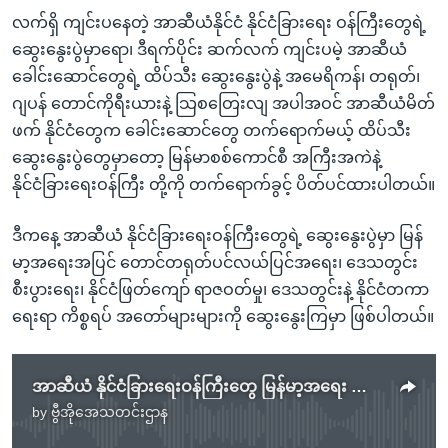
လက်ရှိ ကျင်းပနေတဲ့ အာဆီယံနိုင်ငံ နိုင်ငံခြားရေး ဝန်ကြီးတွေရဲ့
ဆွေးနွေးပွဲမှာရော၊ ဒီရက်ပိုင်း ဆက်လက် ကျင်းပမဲ့ အာဆီယံ
ခေါင်းဆောင်တွေရဲ့ ထိပ်သီး ဆွေးနွေးပွဲနဲ့ အမေရိကန်၊ တရုတ်၊
ဂျပန် တောင်ကိုရီးယားနဲ့ သြစတြေးလျ အပါအဝင် အာဆီယံမိတ်
ဖက် နိုင်ငံတွေက ခေါင်းဆောင်တွေ တက်ရောက်မယ့် ထိပ်သီး
ဆွေးနွေးပွဲတွေမှာတော့ မြန်မာစစ်ကောင်စီ အကြီးအကဲနဲ့
နိုင်ငံခြားရေးဝန်ကြီး တို့ကို တက်ရောက်ခွင့် ပိတ်ပင်ထားပါတယ်။
ဒီကနေ့ အာဆီယံ နိုင်ငံခြားရေးဝန်ကြီးတွေရဲ့ ဆွေးနွေးပွဲမှာ မြန်
မာ့အရေးအပြင် တောင်တရုတ်ပင်လယ်ပြင်အရေး၊ ဒေသတွင်း
စီးပွားရေး၊ နိုင်ငံဖြတ်ကျော် ရာဇဝတ်မှု၊ ဒေသတွင်းနဲ့ နိုင်ငံတကာ
ရေးရာ ကိစ္စရပ် အတော်များများကို ဆွေးနွေးကြမှာ ဖြစ်ပါတယ်။
အာဆီယံ နိုင်ငံခြားရေးဝန်ကြီးတွေ မြန်မာ့အရေး ဆွေးနွေး
by
ဗွီအိုအေသတင်းဌာန
No media source currently available