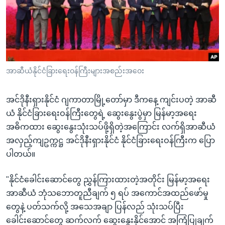
အ
သုတပဒေသာ အင်္ဂလိပ်စာ
ညွန်း
Learning English
စာမျက်နှာ
သို့
ဗွီအိုအေ လူမှုကွန်ယက်များ
ကျော်
ကြည့်
အာဆီယံနိုင်ငံခြားရေးဝန်ကြီးများအစည်းအဝေး
ရန်
ဘာသာစကားများ
ရှာဖွေ
အင်ဒိုနီးရှားနိုင်ငံ ဂျကာတာမြို့တော်မှာ ဒီကနေ့ ကျင်းပတဲ့ အာဆီ
ရန်
ယံ နိုင်ငံခြားရေးဝန်ကြီးတွေရဲ့ ဆွေးနွေးပွဲမှာ မြန်မာ့အရေး
နေရာ
အဓိကထား ဆွေးနွေးသုံးသပ်ဖို့ရှိတဲ့အကြောင်း လက်ရှိအာဆီယံ
သို့
အလှည့်ကျဥက္ကဋ္ဌ အင်ဒိုနီးရှားနိုင်ငံ နိုင်ငံခြားရေးဝန်ကြီးက ပြော
ကျော်
ပါတယ်။
ရန်
"နိုင်ငံခေါင်းဆောင်တွေ ညွှန်ကြားထားတဲ့အတိုင်း မြန်မာ့အရေး
အာဆီယံ ဘုံသဘောတူညီချက် ၅ ရပ် အကောင်အထည်ဖော်မှု
တွေနဲ့ ပတ်သက်လို့ အသေအချာ ပြန်လည် သုံးသပ်ပြီး
ခေါင်းဆောင်တွေ ဆက်လက် ဆွေးနွေးနိုင်အောင် အကြံပြုချက်