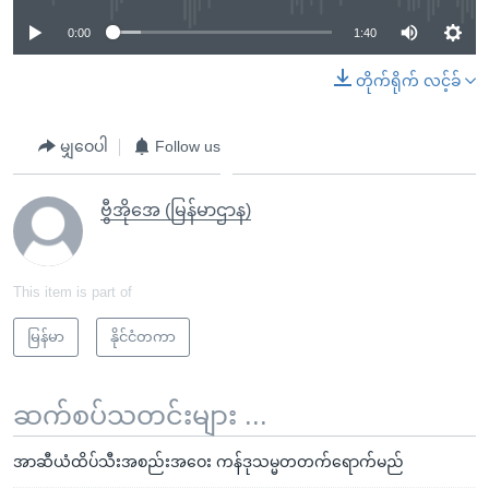
0:00
1:40
တိုက်ရိုက် လင့်ခ်
မျှဝေပါ
Follow us
ဗွီအိုအေ (မြန်မာဌာန)
This item is part of
မြန်မာ
နိုင်ငံတကာ
ဆက်စပ်သတင်းများ ...
အာဆီယံထိပ်သီးအစည်းအဝေး ကန်ဒုသမ္မတတက်ရောက်မည်