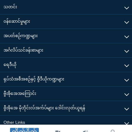
သတင်း
၀န်ဆောင်မှုများ
အပတ်စဉ်ကဏ္ဍများ
အင်္ဂလိပ်သင်ခန်းစာများ
ရေဒီယို
ရုပ်သံအစီအစဉ်နှင့် ဗွီဒီယိုကဏ္ဍများ
ဗွီအိုအေအကြောင်း
ဗွီအိုအေ မိုဘိုင်းလ်အက်ပ်များ ဒေါင်းလုတ်ယူရန်
Other Links
တိုက်ရိုက်