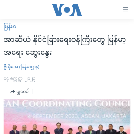
သုံး
ရ
လွယ်ကူ
မြန်မာ
မူလစာမျက်နှာ
စေ
အာဆီယံ နိုင်ငံခြားရေးဝန်ကြီးတွေ မြန်မာ့
မြန်မာ
သည့်
အရေး ဆွေးနွေး
ကမ္ဘာ့သတင်းများ
Link
ဗွီဒီယို
နိုင်ငံတကာ
ဗွီအိုအေ (မြန်မာဌာန)
များ
သတင်းလွတ်လပ်ခွင့်
အမေရိကန်
၀၄ စက္တင္ဘာ၊ ၂၀၂၃
ပင်မ
ရပ်ဝန်းတခု လမ်းတခု အလွန်
တရုတ်
အကြောင်းအရာ
မျှဝေပါ
သို့
အင်္ဂလိပ်စာလေ့လာမယ်
အစ္စရေး-ပါလက်စတိုင်း
ကျော်
အပတ်စဉ်ကဏ္ဍများ
အမေရိကန်သုံးအီဒီယံ
ကြည့်
ရေဒီယိုနှင့်ရုပ်သံ အချက်အလက်များ
မကြေးမုံရဲ့ အင်္ဂလိပ်စာ
ရေဒီယို
ရန်
ပင်မ
ရေဒီယို/တီဗွီအစီအစဉ်
ရုပ်ရှင်ထဲက အင်္ဂလိပ်စာ
တီဗွီ