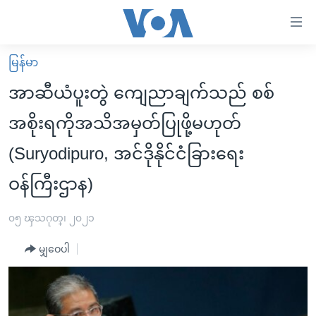
သုံး
ရ
လွယ်ကူ
မြန်မာ
မူလစာမျက်နှာ
စေ
အာဆီယံပူးတွဲ ကျေညာချက်သည် စစ်
မြန်မာ
သည့်
အစိုးရကိုအသိအမှတ်ပြုဖို့မဟုတ်
ကမ္ဘာ့သတင်းများ
Link
(Suryodipuro, အင်ဒိုနိုင်ငံခြားရေး
ဗွီဒီယို
နိုင်ငံတကာ
များ
သတင်းလွတ်လပ်ခွင့်
အမေရိကန်
ဝန်ကြီးဌာန)
ပင်မ
ရပ်ဝန်းတခု လမ်းတခု အလွန်
တရုတ်
အကြောင်းအရာ
၀၅ ၾသဂုတ္၊ ၂၀၂၁
သို့
အင်္ဂလိပ်စာလေ့လာမယ်
အစ္စရေး-ပါလက်စတိုင်း
ကျော်
မျှဝေပါ
အပတ်စဉ်ကဏ္ဍများ
အမေရိကန်သုံးအီဒီယံ
ကြည့်
ရေဒီယိုနှင့်ရုပ်သံ အချက်အလက်များ
မကြေးမုံရဲ့ အင်္ဂလိပ်စာ
ရေဒီယို
ရန်
ပင်မ
ရေဒီယို/တီဗွီအစီအစဉ်
ရုပ်ရှင်ထဲက အင်္ဂလိပ်စာ
တီဗွီ