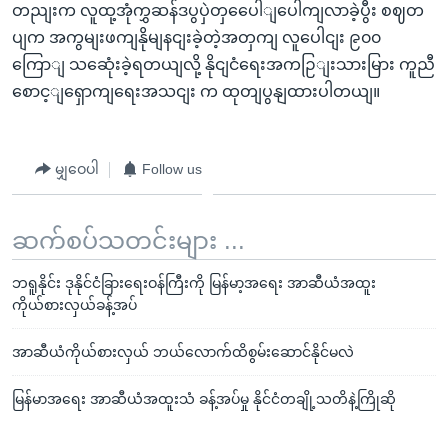
တညျးက လူထု့အုံကွှဆန်ဒပွပှဲတှပေေါျပေါကျလာခဲ့ပွီး စဈတ
ပျက အကွမျးဖကျနိုမျနငျးခဲ့တဲ့အတှကျ လူပေါငျး ၉၀၀
ကြောျ သဆေုံးခဲ့ရတယျလို့ နိုငျငံရေးအကဉြျးသားမြား ကူညီ
စောင့ျရှောကျရေးအသငျး က ထုတျပွနျထားပါတယျ။
မျှဝေပါ
Follow us
ဆက်စပ်သတင်းများ ...
ဘရူနိုင်း ဒုနိုင်ငံခြားရေးဝန်ကြီးကို မြန်မာ့အရေး အာဆီယံအထူး
ကိုယ်စားလှယ်ခန့်အပ်
အာဆီယံကိုယ်စားလှယ် ဘယ်လောက်ထိစွမ်းဆောင်နိုင်မလဲ
မြန်မာအရေး အာဆီယံအထူးသံ ခန့်အပ်မှု နိုင်ငံတချို့သတိနဲ့ကြိုဆို