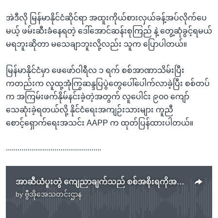
အဲဒီလို မြန်မာနိုင်ငံဆိုင်ရာ အထူးကိုယ်စားလှယ်ခန့်အပ်လိုက်ပေ
မယ့် ဖမ်းဆီးခံနေရတဲ့ ဒေါ်အောင်ဆန်းစုကြည် နဲ့ တွေ့ဆုံခွင့်ရမယ်
မရဘူးဆိုတာ မသေချာဘူးလို့လည်း သူက ပြောပါတယ်။
မြန်မာနိုင်ငံမှာ ဖေဖော်ဝါရီလ ၁ ရက် စစ်အာဏာသိမ်းပြီး
ကတည်းက လူထု့အုံကြွဆန္ဒပြပွဲတွေပေါ်ပေါက်လာခဲ့ပြီး စစ်တပ်
က အကြမ်းဖက်နိုမ်နင်းခဲ့တဲ့အတွက် လူပေါင်း ၉၀၀ ကျော်
သေဆုံးခဲ့ရတယ်လို့ နိုင်ငံရေးအကျဉ်းသားများ ကူညီ
စောင့်ရှောက်ရေးအသင်း AAPP က ထုတ်ပြန်ထားပါတယ်။
.................................................
အာဆီယံပူးတွဲ ကျေညာချက်သည် စစ်အစိုးရကိုအသိအမှတ်ပြုဖို့မဟုတ် (Suryodipuro, အင်ဒိုနိုင်ငံခြားရေးဝန်ကြီးဌာန)
by
ဗွီအိုအေသတင်းဌာန
No media source currently available