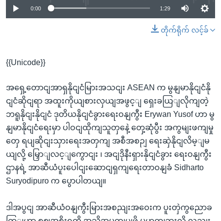
0:00
1:29
တိုက်ရိုက် လင့်ခ်
{{Unicode}}
အရှေ့တောငျအာရှနိုငျငံမြားအသငျး ASEAN က မွနျမာနိုငျငံနို
ငျငံဆိုငျရာ အထူးကိုယျစားလှယျအဖွင့ျ ရှေးခယြျလိုကျတဲ့
ဘရူနိုငျးနိုငျငံ ဒုတိယနိုငျငံခွားရေးဝနျကွီး Erywan Yusof ဟာ မွ
နျမာနိုငျငံရေးမှာ ပါဝငျထိုကျသူတှနေဲ့ တှေ့ဆုံပွီး အကွမျးဖကျမှု
တှေ ရပျဆိုငျးသှားရေးအတှကျ အစီအစဉျ ရေးဆှဲနိုငျလိမ့ျမ
ယျလို့ မြှောျလင့ျကွောငျး ၊ အငျဒိုနီးရှားနိုငျငံခွား ရေးဝနျကွီး
ဌာနရဲ့ အာဆီယံပူးပေါငျးဆောငျရှကျရေးတာဝနျခံ Sidharto
Suryodipuro က ပွောပါတယျ။
ဒါအပွငျ အာဆီယံဝနျကွီးမြားအစညျးအဝေးက ပူးတှဲကွညောခ
ကြျဟာ စဈအစိုးရကို အသိအမှတျပွုဖို့ မဟုတျဘူးလို့ လညျး