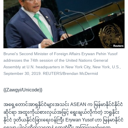
အ
သုတပဒေသာ အင်္ဂလိပ်စာ
ညွန်း
Learning English
စာမျက်နှာ
သို့
ဗွီအိုအေ လူမှုကွန်ယက်များ
ကျော်
ကြည့်
ရန်
ဘာသာစကားများ
Brunei's Second Minister of Foreign Affairs Erywan Pehin Yusof
ရှာဖွေ
addresses the 74th session of the United Nations General
ရန်
Assembly at U.N. headquarters in New York City, New York, U.S.,
နေရာ
September 30, 2019. REUTERS/Brendan McDermid
သို့
ကျော်
{{Zawgyi/Unicode}}
ရန်
အရှေ့တောင်အာရှနိုင်ငံများအသင်း ASEAN က မြန်မာနိုင်ငံနိုင်ငံ
ဆိုင်ရာ အထူးကိုယ်စားလှယ်အဖြင့် ရွေးချယ်လိုက်တဲ့ ဘရူနိုင်း
နိုင်ငံ ဒုတိယနိုင်ငံခြားရေးဝန်ကြီး Erywan Yusof ဟာ မြန်မာနိုင်ငံ
ရေးမှာ ပါဝင်ထိုက်သူတွေနဲ့ တွေ့ဆုံပြီး အကြမ်းဖက်မှုတွေ