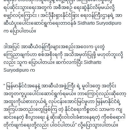
ရပ်ဆိုင်းသွားရေးအတွက် အစီအစဉ် ရေးဆွဲနိုင်လိမ့်မယ်လို့
မျှော်လင့်ကြောင်း ၊ အင်ဒိုနီးရှားနိုင်ငံခြား ရေးဝန်ကြီးဌာနရဲ့ အာ
ဆီယံပူးပေါင်းဆောင်ရွက်ရေးတာဝန်ခံ Sidharto Suryodipuro
က ပြောပါတယ်။
ဒါအပြင် အာဆီယံဝန်ကြီးများအစည်းအဝေးက ပူးတွဲ
ကြေညာချက်ဟာ စစ်အစိုးရကို အသိအမှတ်ပြုဖို့ မဟုတ်ဘူးလို့
လည်း သူက ပြောပါတယ်။ ဆက်လက်ပြီး Sidharto
Suryodipuro က
“ မြန်မာနိုင်ငံအနေနဲ့ အာဆီယံအဖွဲ့ကြီး ရဲ့ မူဝါဒတွေ အတိုင်း
အတူတကွပူးပေါင်းဆောင်ရွက်ရမယ်။ ဘာကြောင့်လည်းဆိုတော့
အထူးကိုယ်စားလှယ်ရဲ့ လုပ်ငန်းအောင်မြင်မှုဟာ မြန်မာနိုင်ငံရဲ့
အကြပ်အတည်းတွေဖြစ်ကြ တဲ့ နိုင်ငံရေးကိစ္စတင် သာမက ကျ
ဆင်းနေတဲ့ စီးပွားရေး နဲ့ ဆိုးဆိုးဝါးဝါးခံစားနေရတဲ့ ကိုဗစ်ရောဂါ
တိုက်ဖျက်ရေးတို့လည်း ပါဝင်ပါတယ်” လို့ပြောသွားပါတယ်။