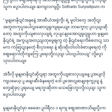
သူက ပွောပါတယျ။ ဆကျလကျပွီး Sidharto Suryodipuro က
“ မွနျမာနိုငျငံအနနေဲ့ အာဆီယံအဖှဲ့ကွီး ရဲ့ မူဝါဒတှေ အတိုငျး
အတူတကှပူးပေါငျးဆောငျရှကျရမယျ။ ဘာကွောင့ျလညျးဆို
တော့ အထူးကိုယျစားလှယျရဲ့ လုပျငနျးအောငျမွငျမှုဟာ မွနျမာ
နိုငျငံရဲ့ အကွပျအတညျးတှဖွေဈကွ တဲ့ နိုငျငံရေးကိစ်စတငျ သာ
မက ကဆြငျးနတေဲ့ စီးပှားရေး နဲ့ ဆိုးဆိုးဝါးဝါးခံစားနရေတဲ့ ကို
ဗဈရောဂါတိုကျဖကြျရေးတို့လညျး ပါဝငျပါတယျ” လို့ပွော
သှားပါတယျ။
အဲဒီလို မွနျမာနိုငျငံဆိုငျရာ အထူးကိုယျစားလှယျခန့ျအပျလို
ကျပမေယ့ျ ဖမျးဆီးခံနရေတဲ့ ဒေါျအောငျဆနျးစုကွညျ နဲ့
တှေ့ဆုံခှင့ျရမယျ မရဘူးဆိုတာ မသခြောဘူးလို့လညျး သူက
ပွောပါတယျ။
မွနျမာနိုငျငံမှာ ဖဖေောျဝါရီလ ၁ ရကျ စဈအာဏာသိမျးပွီးက