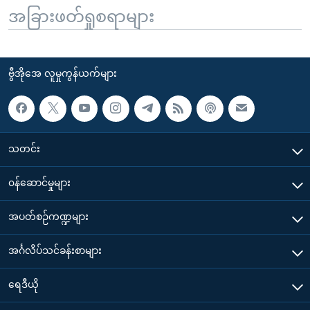
အခြားဖတ်ရှုစရာများ
ဗွီအိုအေ လူမှုကွန်ယက်များ
သတင်း
၀န်ဆောင်မှုများ
အပတ်စဉ်ကဏ္ဍများ
အင်္ဂလိပ်သင်ခန်းစာများ
ရေဒီယို