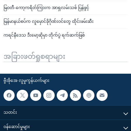
မြဝတီ-ကော့ကရိတ်ကြားက အာရှလမ်းသစ် ပြန်ဖွင့်
မြန်မာနယ်စပ်က လူမှောင်ခိုဂိုဏ်းဝင်တွေ ထိုင်းဖမ်းဆီး
ကရင်နီဒေသ ဒီးမော့ဆိုမှာ တိုက်ပွဲ ရက်ဆက်ဖြစ်
အခြားဖတ်ရှုစရာများ
ဗွီအိုအေ လူမှုကွန်ယက်များ
သတင်း
၀န်ဆောင်မှုများ