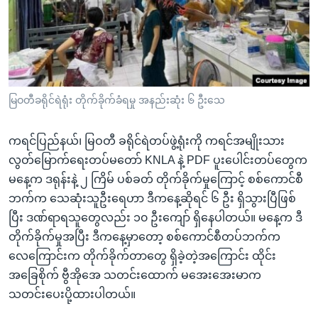
အ
သုတပဒေသာ အင်္ဂလိပ်စာ
ညွန်း
Learning English
စာမျက်နှာ
သို့
ဗွီအိုအေ လူမှုကွန်ယက်များ
ကျော်
ကြည့်
မြဝတီခရိုင်ရဲရုံး တိုက်ခိုက်ခံရမှု အနည်းဆုံး ၆ ဦးသေ
ရန်
ဘာသာစကားများ
ရှာဖွေ
ကရင်ပြည်နယ်၊ မြဝတီ ခရိုင်ရဲတပ်ဖွဲ့ရုံးကို ကရင်အမျိုးသား
ရန်
လွတ်မြောက်ရေးတပ်မတော် KNLA နဲ့ PDF ပူးပေါင်းတပ်တွေက
နေရာ
မနေ့က ဒရုန်းနဲ့ ၂ ကြိမ် ပစ်ခတ် တိုက်ခိုက်မှုကြောင့် စစ်ကောင်စီ
သို့
ဘက်က သေဆုံးသူဦးရေဟာ ဒီကနေ့ဆိုရင် ၆ ဦး ရှိသွားပြီဖြစ်
ကျော်
ပြီး ဒဏ်ရာရသူတွေလည်း ၁၀ ဦးကျော် ရှိနေပါတယ်။ မနေ့က ဒီ
ရန်
တိုက်ခိုက်မှုအပြီး ဒီကနေ့မှာတော့ စစ်ကောင်စီတပ်ဘက်က
လေကြောင်းက တိုက်ခိုက်တာတွေ ရှိခဲ့တဲ့အကြောင်း ထိုင်း
အခြေစိုက် ဗွီအိုအေ သတင်းထောက် မအေးအေးမာက
သတင်းပေးပို့ထားပါတယ်။