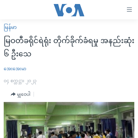
သုံး
ရ
လွယ်ကူ
မြန်မာ
မူလစာမျက်နှာ
စေ
မြဝတီခရိုင်ရဲရုံး တိုက်ခိုက်ခံရမှု အနည်းဆုံး
မြန်မာ
သည့်
၆ ဦးသေ
ကမ္ဘာ့သတင်းများ
Link
ဗွီဒီယို
နိုင်ငံတကာ
အေးအေးမာ
များ
သတင်းလွတ်လပ်ခွင့်
အမေရိကန်
၀၄ စက္တင္ဘာ၊ ၂၀၂၃
ပင်မ
ရပ်ဝန်းတခု လမ်းတခု အလွန်
တရုတ်
အကြောင်းအရာ
မျှဝေပါ
သို့
အင်္ဂလိပ်စာလေ့လာမယ်
အစ္စရေး-ပါလက်စတိုင်း
ကျော်
အပတ်စဉ်ကဏ္ဍများ
အမေရိကန်သုံးအီဒီယံ
ကြည့်
ရေဒီယိုနှင့်ရုပ်သံ အချက်အလက်များ
မကြေးမုံရဲ့ အင်္ဂလိပ်စာ
ရေဒီယို
ရန်
ပင်မ
ရေဒီယို/တီဗွီအစီအစဉ်
ရုပ်ရှင်ထဲက အင်္ဂလိပ်စာ
တီဗွီ