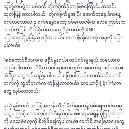
သူတို့တပ်ဖွဲ့က ပစ်ခတ် တိုက်ခိုက်ခဲ့တာဖြစ်ကြောင်း သတင်း
ထုတ်ပြန် ထားပါတယ်။ တိုက်ခိုက်မှုအပြီး နောက်တနေ့ ဒီကနေ့
စက်တင်ဘာလ ၄ ရက်နေ့မှာတော့ စစ်ကောင်စီက လေကြောင်းက
လက်တုံ့ပြန် တိုက်ခိုက်တာတွေ ရှိခဲ့တယ်လို့ KNU
ပြောရေးဆိုခွင့်ရှိသူ ဖဒိုကလယ်စေးက ဗွီအိုအေကို အခုလို ပြော
ပါတယ်။
"စစ်ကောင်စီဘက်က ခရိုင်မှူးရယ်၊ တပ်ရင်းမှူးရယ် တယောက်
လည်းပါတယ်။ ထိခိုက် ဒဏ်ရာတွေလည်း အတော်များပါတယ်။
အဲဒီမှာ ထွေအုပ်လည်း ပါတယ် ပြောပါတယ်။ လက်ခတ်တောင်
ဘက်ကို သူတို့ဘက်က တုံ့ပြန်လာတယ်။ လေယာဉ်နဲ့ ဗုံးကြဲတာ
တွေ လုပ်လာတယ်။"
ခုလို နှစ်ဘက် အပြန်အလှန် တိုက်ခိုက်မှုတွေနဲ့ စစ်ရေးတင်းမာမှု
တွေကြောင့် ဒေသတွင်းမှာ ဒီရက်ပိုင်း စစ်ရေးအရှိန် ပိုမြင့်လာမှာ
ကို ဒေသခံတွေကို စိုးရိမ်နေကြပါတယ်။ လက်ရှိ အခြေအနေတွေ