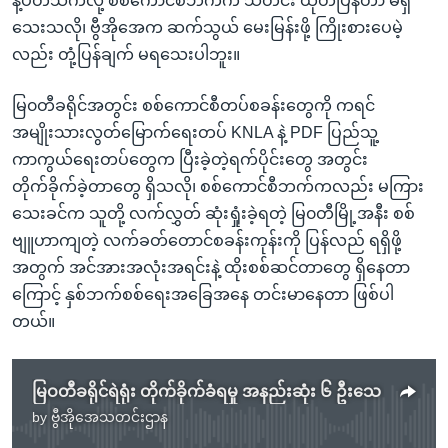
နဲ့ပတ်သက်လို့ စစ်ကောင်စီဘက်က သတင်း ထုတ်ပြန်တာ မရှိ
သေးသလို၊ ဗွီအိုအေက ဆက်သွယ် မေးမြန်းဖို့ ကြိုးစားပေမဲ့
လည်း တုံ့ပြန်ချက် မရသေးပါဘူး။
မြ၀တီခရိုင်အတွင်း စစ်ကောင်စီတပ်စခန်းတွေကို ကရင်
အမျိုးသားလွတ်မြောက်ရေးတပ် KNLA နဲ့ PDF ပြည်သူ့
ကာကွယ်ရေးတပ်တွေက ပြီးခဲ့တဲ့ရက်ပိုင်းတွေ အတွင်း
တိုက်ခိုက်ခဲ့တာတွေ ရှိသလို၊ စစ်ကောင်စီဘက်ကလည်း မကြား
သေးခင်က သူတို့ လက်လွှတ် ဆုံးရှုံးခဲ့ရတဲ့ မြ၀တီမြို့အနီး စစ်
ဗျူဟာကျတဲ့ လက်ခတ်တောင်စခန်းကုန်းကို ပြန်လည် ရရှိဖို့
အတွက် အင်အားအလုံးအရင်းနဲ့ ထိုးစစ်ဆင်တာတွေ ရှိနေတာ
ကြောင့် နှစ်ဘက်စစ်ရေးအခြေအနေ တင်းမာနေတာ ဖြစ်ပါ
တယ်။
မြဝတီခရိုင်ရဲရုံး တိုက်ခိုက်ခံရမှု အနည်းဆုံး ၆ ဦးသေ
by
ဗွီအိုအေသတင်းဌာန
No media source currently available