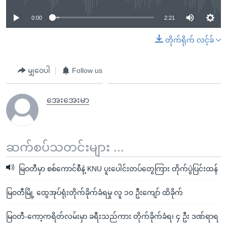
0:00
2:21
တိုက်ရိုက် လင့်ခ်
မျှဝေပါ
Follow us
အေးအေးမာ
ဆက်စပ်သတင်းများ ...
မြဝတီမှာ စစ်ကောင်စီနဲ့ KNU ပူးပေါင်းတပ်တွေကြား တိုက်ပွဲပြင်းထန်
မြ၀တီမြို့ ထွေအုပ်ရုံးတိုက်ခိုက်ခံရမှု လူ ၁၀ ဦးကျော် ထိခိုက်
မြဝတီ-ကော့ကရိတ်လမ်းမှာ ခရီးသည်ကား တိုက်ခိုက်ခံရ၊ ၄ ဦး ဒဏ်ရာရ