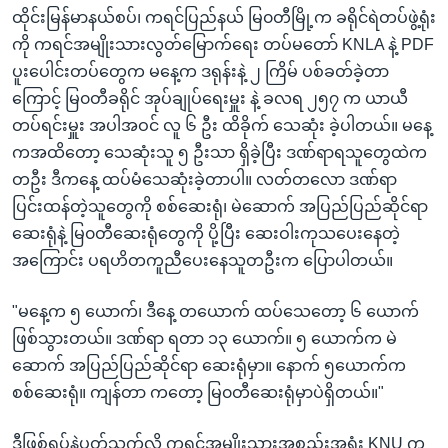
ထိုင်းမြန်မာနယ်စပ်၊ ကရင်ပြည်နယ် မြ၀တီမြို့က ခရိုင်ရဲတပ်ဖွဲ့ရုံး
ကို ကရင်အမျိုးသားလွတ်မြောက်ရေး တပ်မတော် KNLA နဲ့ PDF
ပူးပေါင်းတပ်တွေက မနေ့က ဒရုန်းနဲ့ ၂ ကြိမ် ပစ်ခတ်ခဲ့တာ
ကြောင့် မြ၀တီခရိုင် အုပ်ချုပ်ရေးမှူး နဲ့ ခလရ ၂၅၇ က ယာယီ
တပ်ရင်းမှူး အပါအဝင် လူ ၆ ဦး ထိခိုက် သေဆုံး ခဲ့ပါတယ်။ မနေ့
ကအထိတော့ သေဆုံးသူ ၅ ဦးသာ ရှိခဲ့ပြီး ဒဏ်ရာရသူတွေထဲက
တဦး ဒီကနေ့ ထပ်မံသေဆုံးခဲ့တာပါ။ လတ်တလော ဒဏ်ရာ
ပြင်းထန်တဲ့သူတွေကို စစ်ဆေးရုံ၊ မဲဆောက် အပြည်ပြည်ဆိုင်ရာ
ဆေးရုံနဲ့ မြ၀တီဆေးရုံတွေကို ပို့ပြီး ဆေးဝါးကုသပေးနေတဲ့
အကြောင်း ပရဟိတကူညီပေးနေသူတဦးက ပြောပါတယ်။
"မနေ့က ၅ ယောက်၊ ဒီနေ့ တယောက် ထပ်သေတော့ ၆ ယောက်
ဖြစ်သွားတယ်။ ဒဏ်ရာ ရတာ ၁၃ ယောက်။ ၅ ယောက်က မဲ
ဆောက် အပြည်ပြည်ဆိုင်ရာ ဆေးရုံမှာ။ နောက် ၅ယောက်က
စစ်ဆေးရုံ။ ကျန်တာ ကတော့ မြ၀တီဆေးရုံမှာပဲရှိတယ်။"
ဒီဖြစ်ရပ်နဲ့ပတ်သက်လို့ ကရင်အမျိုးသားအစည်းအရုံး KNU က