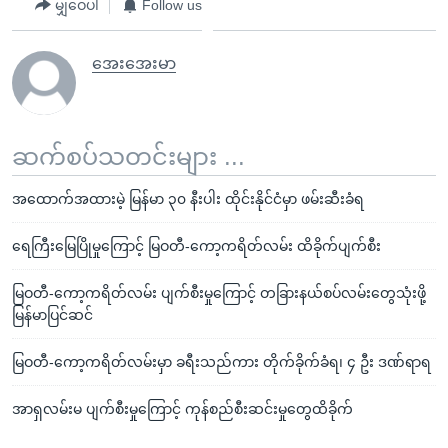
မျှဝေပါ
Follow us
အေးအေးမာ
ဆက်စပ်သတင်းများ ...
အထောက်အထားမဲ့ မြန်မာ ၃၀ နီးပါး ထိုင်းနိုင်ငံမှာ ဖမ်းဆီးခံရ
ရေကြီးမြေပြိုမှုကြောင့် မြဝတီ-ကော့ကရိတ်လမ်း ထိခိုက်ပျက်စီး
မြဝတီ-ကော့ကရိတ်လမ်း ပျက်စီးမှုကြောင့် တခြားနယ်စပ်လမ်းတွေသုံးဖို့
မြန်မာပြင်ဆင်
မြဝတီ-ကော့ကရိတ်လမ်းမှာ ခရီးသည်ကား တိုက်ခိုက်ခံရ၊ ၄ ဦး ဒဏ်ရာရ
အာရှလမ်းမ ပျက်စီးမှုကြောင့် ကုန်စည်စီးဆင်းမှုတွေထိခိုက်