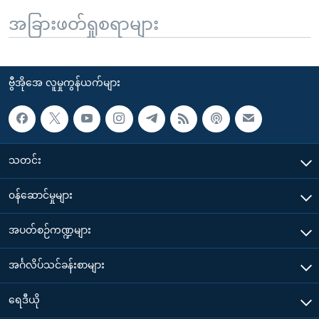
အခြားဖတ်ရှုစရာများ
ဗွီအိုအေ လူမှုကွန်ယက်များ
သတင်း
၀န်ဆောင်မှုများ
အပတ်စဉ်ကဏ္ဍများ
အင်္ဂလိပ်သင်ခန်းစာများ
ရေဒီယို