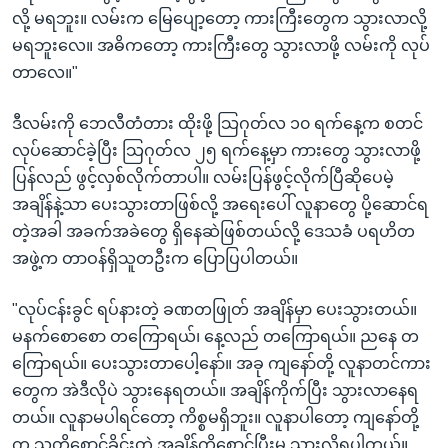
လို့ မရဘူး။ လမ်းက မြေပျော့တော့ ကားကြီးတွေက သွားလာလို့
မရဘူးလေ။ အဓိကတော့ ကားကြီးတွေ သွားလာဖို့ လမ်းကို လုပ်
တာလေ။"
ဒီလမ်းကို ဘေလီတံတား ထိုးဖို့ သြဂုတ်လ ၁၀ ရက်နေ့က စတင်
လုပ်ဆောင်ခဲ့ပြီး သြဂုတ်လ ၂၅ ရက်နေ့မှာ ကားတွေ သွားလာဖို့
ပြန်လည် ဖွင့်လှစ်လိုက်တာပါ။ လမ်းပြန်ဖွင့်လိုက်ပြီဆိုပေမဲ့
အချိန်နဲ့သာ ပေးသွားတာဖြစ်လို့ အရေးပေါ် လူနာတွေ ပို့ဆောင်ရ
တဲ့အခါ အခက်အခဲတွေ ရှိနေဆဲဖြစ်တယ်လို့ ဒေသခံ ပရဟိတ
အဖွဲ့က တာဝန်ရှိသူတဦးက ပြောပြပါတယ်။
"လုပ်ငန်းခွင် ရပ်နားတဲ့ ခဏတဖြုတ် အချိန်မှာ ပေးသွားတယ်။
မနက်စောစော တကြောရယ်၊ နေ့လည် တကြောရယ်။ ညနေ တ
ကြောရယ်။ ပေးသွားတာပေါ့နော်။ အခု ကျနော်တို့ လူနာတင်ကား
တွေက အဲဒီလိုပဲ သွားနေရတယ်။ အချိန်ကိုက်ပြီး သွားလာနေရ
တယ်။ လူနာမပါရင်တော့ ကိစ္စမရှိဘူး။ လူနာပါတော့ ကျနော်တို့
က သူတို့စောင့်ခိုင်းတဲ့ အချိန်ကိုစောင့်ပြီးမှ သွားလို့ရပါတယ်။