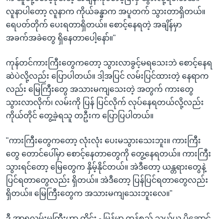
လူနာပါတော့ လူနာက ကိုယ်ခန္ဓာက အပူတက် သွားတာရှိတယ်။
ရေပတ်တိုက် ပေးရတာရှိတယ်။ စောင့်နေရတဲ့ အချိန်မှာ
အခက်အခဲတွေ ရှိနေတာပေါ့နော်။"
ကုန်တင်ကားကြီးတွေကတော့ သွားလာခွင့်မရသေးဘဲ စောင့်နေရ
ဆဲပဲလို့လည်း ပြောပါတယ်။ ဒါ့အပြင် လမ်းပြင်ထားတဲ့ နေရာက
လည်း မြေကြီးတွေ အသားမကျသေးတဲ့ အတွက် ကားတွေ
သွားလာလိုက်၊ လမ်းကို ပြန် ပြင်လိုက် လုပ်နေရတယ်လို့လည်း
ကိုယ်တိုင် တွေ့ခဲ့ရသူ တဦးက ပြောပြပါတယ်။
"ကားကြီးတွေကတော့ လုံးလုံး ပေးမသွားသေးဘူး။ ကားကြီး
တွေ တောင်ပေါ်မှာ စောင့်နေတာတွေကို တွေ့နေရတယ်။ ကားကြီး
သွားရင်တော့ မြေတွေက နှိမ့်နိုင်တယ်။ အဲဒီတော့ ယန္တရားတွေနဲ့
ပြင်ရတာတွေလည်း ရှိတယ်။ အဲဒီတော့ ပြန်ပြင်ရတာတွေလည်း
ရှိတယ်။ မြေကြီးတွေက အသားမကျသေးဘူးလေ။"
ဒီ အာရှလမ်းမကြီးဟာ ထိုင်း - မြန်မာ ကုန်စည် သယ်ယူ ပို့ဆောင်