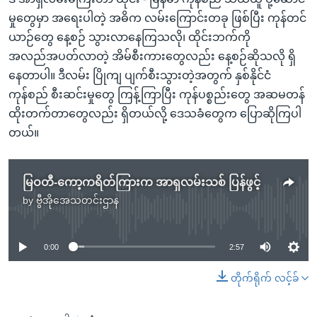
မှုတွေမှာ အရေးပါတဲ့ အဓိက လမ်းကြောင်းတခု ဖြစ်ပြီး ကုန်တင်
ယာဉ်တွေ နေ့စဉ် သွားလာနေကြသလို၊ ထိုင်းဘက်ကို
အလည်အပတ်လာတဲ့ အိမ်စီးကားတွေလည်း နေ့စဉ်ဆိုသလို ရှိ
နေတာပါ။ ဒီလမ်း ပြိုကျ ပျက်စီးသွားတဲ့အတွက် နှစ်နိုင်ငံ
ကုန်စည် စီးဆင်းမှုတွေ ကြန့်ကြာပြီး ကုန်ပစ္စည်းတွေ အဆမတန်
ထိုးတက်တာတွေလည်း ရှိတယ်လို့ ဒေသခံတွေက ပြောဆိုကြပါ
တယ်။
မြဝတီ-ကော့ကရိတ်ကြားက အာရှလမ်းသစ် ပြန်ဖွင့်
by
ဗွီအိုအေသတင်းဌာန
No media source currently available
0:00
2:57
တိုက်ရိုက် လင့်ခ်