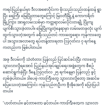
ကရင်ပြည်နယ်မှာ ဒီလအစောပိုင်းက မိုးသည်းသည်းထန်ထန် ရွာ
ပြီး ရေကြီး မြေပြိုတာတွေကြောင့် မြဝတီမြို့နဲ့ ကောကရိတ်
မြို့ကြား အာရှလမ်းသစ်မှာ ကတ္တရာလမ်းပိုင်းတချို့ ပြိုကျ
ပျက်စီးသွားခဲ့တာပါ။ မြေပြိုကျတဲ့နေရာမှာ လမ်းမတခုလုံး ပျက်
ထွက်သွားတဲ့အတွက် ခရီးသည်တင် ကားတွေရော၊ ကုန်ကားတွေ
ပါ အသွားအလာတွေ ရပ်တန့်ထားရတာ သြဂုတ်လ ၇ ရက်နေ့
ကတည်းက ဖြစ်ပါတယ်။
အခု ဒီလမ်းကို သံတံတား ပြန်လည် ပြင်ဆင်ခင်းပြီး ကားတွေ
သွားလာလို့ရအောင် ပြည်နယ်အုပ်ချုပ်ရေးအဖွဲ့တွေက စီစဉ်
ဆောင်ရွက်ခဲ့ပြီး ဒီနေ့ သြဂုတ်လ ၂၅ ရက်နေ့မှာ ပြန်လည် ဖွင့်
လှစ်ခဲ့ပါတယ်။ ဒါပေမဲ့ ကားကြီးတွေ သွားလာလို့တော့ အဆင်မ
ပြေသေးတဲ့အကြောင်း ကုန်သည်တဦးက ဗွီအိုအေကို ပြောပြပါ
တယ်။
"ဟုတ်တယ်။ ဖွင့်တာတော့ ဖွင့်တယ်။ ကားကြီးတွေက သွားလာ