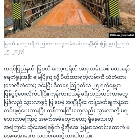
အ
သုတပဒေသာ အင်္ဂလိပ်စာ
ညွန်း
Learning English
စာမျက်နှာ
သို့
ဗွီအိုအေ လူမှုကွန်ယက်များ
ကျော်
ကြည့်
မြဝတီ-ကော့ကရိတ်ကြားက အာရှလမ်းသစ် အချိန်ပိုင်းပြန်ဖွင့် (သြဂုတ်
၂၅၊ ၂၀၂၃)
ရန်
ဘာသာစကားများ
ရှာဖွေ
ကရင်ပြည်နယ်၊ မြဝတီ-ကော့ကရိတ် အာရှလမ်းသစ် တောနော်
ရန်
ရေတံခွန်အနီး မြေပြိုကျလို့ ပိတ်ထားရတဲ့လမ်းကို သံတံတား
နေရာ
(ဘေလီတံတား) ခင်းပြီး ဒီကနေ့ သြဂုတ်လ ၂၅ ရက်နေ့မှာ
သို့
ပြန်ဖွင့်ပေးလိုက်ပါပြီ။ ကုန်ကားငယ်နဲ့ ခရီးသည်တင်ကားတွေ
ကျော်
ပြန်လည် သွားလာခွင့် ပြုပေမဲ့ အချိန်ပိုင်း ကန့်သတ်ချက်နဲ့သာ
ရန်
လမ်းဖွင့်ပေးထားပြီး ကုန်ကားကြီးတွေလည်း သွားလာလို့ မရ
သေးတာကြောင့် အခက်အခဲတွေကတော့ ရှိနေသေးတဲ့
အကြောင်း ထိုင်းအခြေစိုက် ဗွီအိုအေ မြန်မာသတင်းထောက် မ
အေးအေးမာက သတင်းပေးပို့ထားပါတယ်။