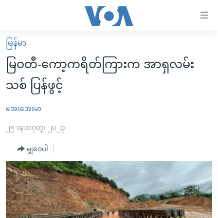
သုံး
ရ
လွယ်ကူ
မြန်မာ
မူလစာမျက်နှာ
စေ
မြဝတီ-ကော့ကရိတ်ကြားက အာရှလမ်း
မြန်မာ
သည့်
သစ် ပြန်ဖွင့်
ကမ္ဘာ့သတင်းများ
Link
ဗွီဒီယို
နိုင်ငံတကာ
အေးအေးမာ
များ
သတင်းလွတ်လပ်ခွင့်
အမေရိကန်
၂၅ ၾသဂုတ္၊ ၂၀၂၃
ပင်မ
ရပ်ဝန်းတခု လမ်းတခု အလွန်
တရုတ်
အကြောင်းအရာ
မျှဝေပါ
သို့
အင်္ဂလိပ်စာလေ့လာမယ်
အစ္စရေး-ပါလက်စတိုင်း
ကျော်
အပတ်စဉ်ကဏ္ဍများ
အမေရိကန်သုံးအီဒီယံ
ကြည့်
ရေဒီယိုနှင့်ရုပ်သံ အချက်အလက်များ
မကြေးမုံရဲ့ အင်္ဂလိပ်စာ
ရေဒီယို
ရန်
ပင်မ
ရေဒီယို/တီဗွီအစီအစဉ်
ရုပ်ရှင်ထဲက အင်္ဂလိပ်စာ
တီဗွီ