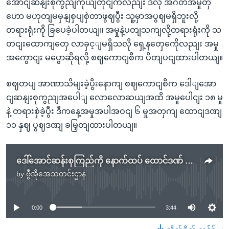
အောငျဆနျးစုကွညျကိုယျတိုငျကလညျး ဒီလို အဂတိအမှုတှ
ဟော မဟုတျမမှနျစှပျစှဲတာဖွဈပွီး သူ့မှာအပွဈမရှိဘူးလို့
တရားရုံးကို ခြပေခဲ့ပါတယျ။ အမှုနဲ့ပတျသကျလို့တရားရုံးကို သ
တငျးထောကျတှေ လာခှင့ျမရှိသလို ရှေ့နတှေကေိုလညျး အမှု
အကွောငျး မပွောဆိုရလို့ စဈကောငျစီက ပိတျပငျထားပါတယျ။
စဈတပျ အာဏာသိမျးခဲ့ပွီးနောကျ စဈကောငျစီက ဒေါျအော
ငျဆနျးစုကွညျအပေါျ လောလောဆယျအထိ အမှုပေါငျး ၁၈ မှု
နဲ့ တရားစှဲခဲ့ပွီး ဒီကနေ့အမှုအပါအဝငျ ၆ မှုအတှကျ ထောငျဒဏျ
၁၁ နှဈ ပွဈဒဏျ ခမြှတျထားပါတယျ။
ဒေါ်အောင်ဆန်းစုကြည်ကို နောက်ထပ် ထောင်ဒဏ် ၅ နှစ်ချမှတ်
by
ဗွီအိုအေသတင်းဌာန
No media source currently available
0:00
3:44