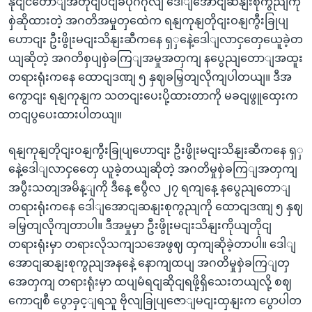
နိုငျငံတောျအတိုငျပငျခံပုဂ်ဂိုလျ ဒေါျအောငျဆနျးစုကွညျကို
စှဲဆိုထားတဲ့ အဂတိအမှုတှထေဲက ရနျကုနျတိုငျးဝနျကွီးခြုပျ
ဟောငျး ဦးဖွိုးမငျးသိနျးဆီကနေ ရှှနေဲ့ဒေါျလာငှတှေယေူခဲ့တ
ယျဆိုတဲ့ အဂတိစှပျစှဲခကြျအမှုအတှကျ နပွေညျတောျအထူး
တရားရုံးကနေ ထောငျဒဏျ ၅ နှဈခမြှတျလိုကျပါတယျ။ ဒီအ
ကွောငျး ရနျကုနျက သတငျးပေးပို့ထားတာကို မခငျဖွူထှေးက
တငျပွပေးထားပါတယျ။
ရနျကုနျတိုငျးဝနျကွီးခြုပျဟောငျး ဦးဖွိုးမငျးသိနျးဆီကနေ ရှှ
နေဲ့ဒေါျလာငှတှေေ ယူခဲ့တယျဆိုတဲ့ အဂတိမှုစှဲခကြျအတှကျ
အပွီးသတျအမိန့ျကို ဒီနေ့ ဧပွီလ ၂၇ ရကျနေ့ နပွေညျတောျ
တရားရုံးကနေ ဒေါျအောငျဆနျးစုကွညျကို ထောငျဒဏျ ၅ နှဈ
ခမြှတျလိုကျတာပါ။ ဒီအမှုမှာ ဦးဖွိုးမငျးသိနျးကိုယျတိုငျ
တရားရုံးမှာ တရားလိုသကျသအေဖွဈ ထှကျဆိုခဲ့တာပါ။ ဒေါျ
အောငျဆနျးစုကွညျအနနေဲ့ နောကျထပျ အဂတိမှုစှဲခကြျတှ
အေတှကျ တရားရုံးမှာ ထပျမံရငျဆိုငျရဖို့ရှိသေးတယျလို့ စဈ
ကောငျစီ ပွောခှင့ျရသူ ဗိုလျခြုပျဇောျမငျးထှနျးက ပွောပါတ