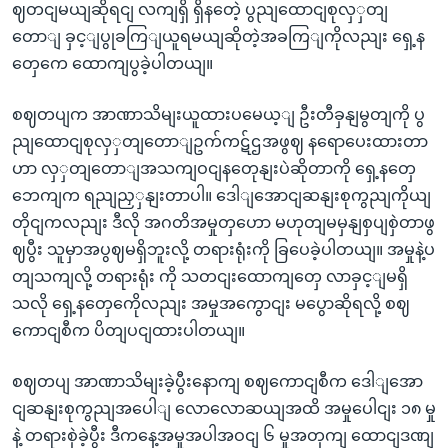
ဈတငျမယျဆိုရငျ လကျရှိ ရှိနတေဲ့ ပွညျထောငျစုလှှတျ
တောျ ခှင့ျပွုခကြျယူရမယျဆိုတဲ့အခကြျကိုလညျး ရှေ့န
တှေကေ ထောကျပွခဲ့ပါတယျ။
စဈတပျက အာဏာသိမျးယူထားပမေယ့ျ ဦးတီခှနျမွတျကို ပွ
ညျထောငျစုလှှတျတောျဥက်ကဋ်ဌအဖွဈ နရောပေးထားတာ
ဟာ လှှတျတောျအသကျဝငျနတေုနျးပဲဆိုတာကို ရှေ့နတှေ
ဘေကျက ရညျညှှနျးတာပါ။ ဒေါျအောငျဆနျးစုကွညျကိုယျ
တိုငျကလညျး ဒီလို အဂတိအမှုတှဟော မဟုတျမမှနျစှပျစှဲတာဖွ
ဈပွီး သူမှာအပွဈမရှိဘူးလို့ တရားရုံးကို ခြပေခဲ့ပါတယျ။ အမှုနဲ့ပ
တျသကျလို့ တရားရုံး ကို သတငျးထောကျတှေ လာခှင့ျမရှိ
သလို ရှေ့နတှေကေိုလညျး အမှုအကွောငျး မပွောဆိုရလို့ စဈ
ကောငျစီက ပိတျပငျထားပါတယျ။
စဈတပျ အာဏာသိမျးခဲ့ပွီးနောကျ စဈကောငျစီက ဒေါျအော
ငျဆနျးစုကွညျအပေါျ လောလောဆယျအထိ အမှုပေါငျး ၁၈ မှု
နဲ့ တရားစှဲခဲ့ပွီး ဒီကနေ့အမှုအပါအဝငျ ၆ မှုအတှကျ ထောငျဒဏျ