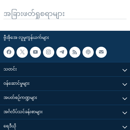
အခြားဖတ်ရှုစရာများ
ဗွီအိုအေ လူမှုကွန်ယက်များ
သတင်း
၀န်ဆောင်မှုများ
အပတ်စဉ်ကဏ္ဍများ
အင်္ဂလိပ်သင်ခန်းစာများ
ရေဒီယို