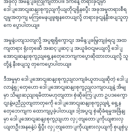
အခုလို အမိန့ျခလြိုကျတာပါ။ ဒီကနေ့ တရားခှငျမှာ
ဒေါျအောငျဆနျးစုကွညျကိုယျတိုငျရှိနပွေီး အခုအမှုတရားစီရ
ငျမှုအတှကျ မကြမေနပျဖွဈနတေယျလို့ တရားခှငျနဲ့နီးစပျသူတှ
ကေ ပွောပါတယျ။
အမှုနဲ့ပတျသတျလို့ အပွဈရှိကွောငျး အမိန့ျခမြှတျခဲ့ရငျ အထ
ကျတရား ရုံးတှဆေီ အဆင့ျဆင့ျ အယူခံဝငျမယျလို့ ဒေါျ
အောငျဆနျးစုကွညျရှေ့နတှေဘေကျကပွောဆိုထားတယျလို့ သူ
တို့နဲ့ နီးစပျသူ တှကေပွောပါတယျ။
ဒီအမှုမှာ ဒေါျအောငျဆနျးစုကွညျလကျခံယူတယျဆိုတဲ့ ဒေါျ
လာနဲ့ရှှတှေဟော ဒေါျအောငျဆနျးစုကွညျလကျဝယျနဲ့ အိမျ
မှာ သိမျးဆညျးရမိတာမဟုတျတာ၊ စှဲဆိုခကြျဟာ ဥပဒကွေော
ငျးနဲ့မညီညှတျတာတှကေို ဒေါျအောငျဆနျးစုကွညျရဲ့ ရှေ့န
တှေဘေကျက ထောကျပွခဲ့ပါတယျ။ ဒါ့အပွငျ စှဲဆိုခံရမှုအခြိနျ
မှာ ဒေါျအောငျဆနျးစုကွညျဟာ လှှတျတောျကိုယျစားလှ
ယျတဦးအနနေဲ့ပဲ ရှိပွီး လှှတျတောျကိုယျစားလှယျကို စှပျစှဲပွ