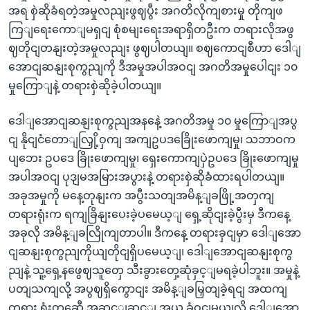
အရ စှဲဆိုခံရတဲ့အမှုလညျးဖွဈပွီး အဂတိလိုကျစားမှု တိုကျဖ
ကြျရေးကောျမရှငျ စုံစမျးရေးအရာရှိတဦးက တရားလိုအဖွ
ဈတိုငျတနျးတဲ့အမှုလညျး ဖွဈပါတယျ။ စဈကောငျစီဟာ ဒေါျ
အောငျဆနျးစုကွညျကို ဒီအမှုအပါအဝငျ အဂတိအမှုပေါငျး ၁၀
မှုကြောျနဲ့ တရားစှဲဆိုခဲ့ပါတယျ။
ဒေါျအောငျဆနျးစုကွညျအနနေဲ့ အဂတိအမှု ၁၀ မှုကြောျအပွ
ငျ နိုငျငံတောျလြှို့ဝှကျ အကျဥပဒခြေိုးဖောကျမှု၊ သဘာဝက
ပျဘေး ဥပဒေ ခြိုးဖောကျမှု၊ ရှေးကောကျပှဲဥပဒေ ခြိုးဖောကျမှု
အပါအဝငျ ပုဒျမအမြားအပွားနဲ့ တရားစှဲဆိုခံထားရပါတယျ။
အခုအမှုကို မနေ့တုနျးက အပွီးသတျအမိန့ျခဖြို့အတှကျ
တရားရုံးက ရကျခြိနျးပေးခဲ့ပမေယ့ျ ရှေ့ဆိုငျးခဲ့ပွီးမှ ဒီကနေ့
အခုလို အမိန့ျခလြိုကျတာပါ။ ဒီကနေ့ တရားခှငျမှာ ဒေါျအော
ငျဆနျးစုကွညျကိုယျတိုငျရှိပမေယ့ျ၊ ဒေါျအောငျဆနျးစုကွ
ညျနဲ့ သူ့ရှေ့နဖွေဈသူတှေ သီးခွားတှေ့ဆုံခှင့ျမရခဲ့ပါဘူး။ အမှုနဲ့
ပတျသကျလို့ အပွဈရှိကွောငျး အမိန့ျခမြှတျခဲ့ရငျ အထကျ
တရား ရုံးတှဆေီ အဆင့ျဆင့ျ အယူ ခံဝငျမယျလို့ ဒေါျအော