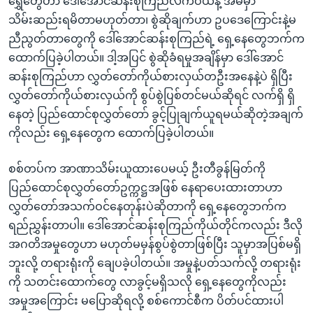
ရွှေတွေဟာ ဒေါ်အောင်ဆန်းစုကြည်လက်ဝယ်နဲ့ အိမ်မှာ
သိမ်းဆည်းရမိတာမဟုတ်တာ၊ စွဲဆိုချက်ဟာ ဥပဒေကြောင်းနဲ့မ
ညီညွတ်တာတွေကို ဒေါ်အောင်ဆန်းစုကြည်ရဲ့ ရှေ့နေတွေဘက်က
ထောက်ပြခဲ့ပါတယ်။ ဒါ့အပြင် စွဲဆိုခံရမှုအချိန်မှာ ဒေါ်အောင်
ဆန်းစုကြည်ဟာ လွှတ်တော်ကိုယ်စားလှယ်တဦးအနေနဲ့ပဲ ရှိပြီး
လွှတ်တော်ကိုယ်စားလှယ်ကို စွပ်စွဲပြစ်တင်မယ်ဆိုရင် လက်ရှိ ရှိ
နေတဲ့ ပြည်ထောင်စုလွှတ်တော် ခွင့်ပြုချက်ယူရမယ်ဆိုတဲ့အချက်
ကိုလည်း ရှေ့နေတွေက ထောက်ပြခဲ့ပါတယ်။
စစ်တပ်က အာဏာသိမ်းယူထားပေမယ့် ဦးတီခွန်မြတ်ကို
ပြည်ထောင်စုလွှတ်တော်ဥက္ကဋ္ဌအဖြစ် နေရာပေးထားတာဟာ
လွှတ်တော်အသက်ဝင်နေတုန်းပဲဆိုတာကို ရှေ့နေတွေဘက်က
ရည်ညွှန်းတာပါ။ ဒေါ်အောင်ဆန်းစုကြည်ကိုယ်တိုင်ကလည်း ဒီလို
အဂတိအမှုတွေဟာ မဟုတ်မမှန်စွပ်စွဲတာဖြစ်ပြီး သူမှာအပြစ်မရှိ
ဘူးလို့ တရားရုံးကို ချေပခဲ့ပါတယ်။ အမှုနဲ့ပတ်သက်လို့ တရားရုံး
ကို သတင်းထောက်တွေ လာခွင့်မရှိသလို ရှေ့နေတွေကိုလည်း
အမှုအကြောင်း မပြောဆိုရလို့ စစ်ကောင်စီက ပိတ်ပင်ထားပါ