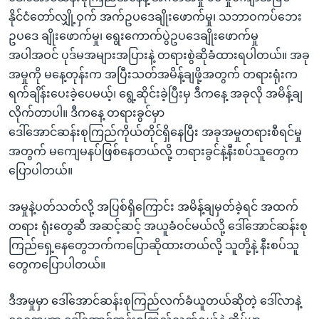
နိုင်ငံတော်လျှို့ဝှက် အက်ဥပဒေချိုးဖောက်မှု၊ သဘာဝကပ်ဘေး
ဥပဒေ ချိုးဖောက်မှု၊ ရွေးကောက်ပွဲဥပဒေချိုးဖောက်မှု
အပါအဝင် ပုဒ်မအများအပြားနဲ့ တရားစွဲဆိုခံထားရပါတယ်။ အခု
အမှုကို မနေ့တုန်းက အပြီးသတ်အမိန့်ချဖို့အတွက် တရားရုံးက
ရက်ချိန်းပေးခဲ့ပေမယ့်၊ ရွေ့ဆိုင်းခဲ့ပြီးမှ ဒီကနေ့ အခုလို အမိန့်ချ
လိုက်တာပါ။ ဒီကနေ့ တရားခွင်မှာ
ဒေါ်အောင်ဆန်းစုကြည်ကိုယ်တိုင်ရှိနေပြီး အခုအမှုတရားစီရင်မှု
အတွက် မကျေမနပ်ဖြစ်နေတယ်လို့ တရားခွင်နဲ့နီးစပ်သူတွေက
ပြောပါတယ်။
အမှုနဲ့ပတ်သတ်လို့ အပြစ်ရှိကြောင်း အမိန့်ချမှတ်ခဲ့ရင် အထက်
တရား ရုံးတွေဆီ အဆင့်ဆင့် အယူခံဝင်မယ်လို့ ဒေါ်အောင်ဆန်းစု
ကြည်ရှေ့နေတွေဘက်ကပြောဆိုထားတယ်လို့ သူတို့နဲ့ နီးစပ်သူ
တွေကပြောပါတယ်။
ဒီအမှုမှာ ဒေါ်အောင်ဆန်းစုကြည်လက်ခံယူတယ်ဆိုတဲ့ ဒေါ်လာနဲ့