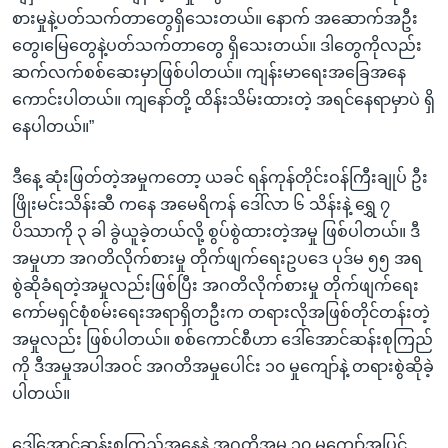
စားမှုနဲ့ပတ်သက်တာတွေရှိသေးတယ်။ နောက် အဆောက်အဦး
တွေ၊မြေတွေနဲ့ပတ်သက်တာတွေ ရှိသေးတယ်။ ဒါတွေကိုလည်း
ဆက်လက်စစ်ဆေးမှာဖြစ်ပါတယ်။ ကျန်းမာရေးအခြေအနေ
ကောင်းပါတယ်။ ကျနော်တို့ ထိန်းသိမ်းထားတဲ့ အရင်နေရာမှာပဲ ရှိ
နေပါတယ်။”
ဒီနေ့ ဆုံးဖြတ်တဲ့အမှုကတော့ ယခင် ရန်ကုန်တိုင်းဝန်ကြီးချုပ် ဦး
ဖြိုးမင်းသိန်းဆီ ကနေ အမေရိကန် ဒေါ်လာ ၆ သိန်းနဲ့ ရွှေ ၇
ပိဿာကို ၃ ခါ ခွဲယူခဲ့တယ်လို့ စွပ်စွဲထားတဲ့အမှု ဖြစ်ပါတယ်။ ဒီ
အမှုဟာ အဂတိလိုက်စားမှု တိုက်ဖျက်ရေးဥပ‌ဒေ ပုဒ်မ ၅၅ အရ
စွဲဆိုခံရတဲ့အမှုလည်းဖြစ်ပြီး အဂတိလိုက်စားမှု တိုက်ဖျက်ရေး
ကော်မရှင်စုံစမ်းရေးအရာရှိတဦးက တရားလိုအဖြစ်တိုင်တန်းတဲ့
အမှုလည်း ဖြစ်ပါတယ်။ စစ်ကောင်စီဟာ ဒေါ်အောင်ဆန်းစုကြည်
ကို ဒီအမှုအပါအဝင် အဂတိအမှုပေါင်း ၁၀ မှုကျော်နဲ့ တရားစွဲဆိုခဲ့
ပါတယ်။
ဒေါ်အောင်ဆန်းစုကြည်အနေနဲ့ အဂတိအမှု ၁၀ မှုကျော်အပြင်