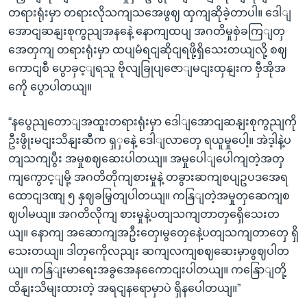
တရားရုံးမှာ တရားလိုသကျသအေဖွဈ ထှကျဆိုခဲ့တာပါ။ ဒေါျ
အောငျဆနျးစုကွညျအနနေဲ့ နောကျထပျ အဂတိမှုစှဲခကြျတှ
အေတှကျ တရားရုံးမှာ ထပျမံရငျဆိုငျရဖို့ရှိသေးတယျလို့ စဈ
ကောငျစီ ပွောခှင့ျရသူ ဗိုလျခြုပျဇောျမငျးထှနျးက ဗှီအိုအ
ကေို ပွောပါတယျ။
“နပွေညျတောျအထူးတရားရုံးမှာ ဒေါျအောငျဆနျးစုကွညျကို
ဦးဖွိုးမငျးသိနျးဆီက ရှှနေဲ့ ဒေါျလာတှေ ရယူမှုပေါ့။ အဲဒ့ါနဲ့ပ
တျသကျပွီး အမှုစဈဆေးပါတယျ။ အမှုပေါျပေါကျတဲ့အတှ
ကျကွောင့ျမို့ အဂတိတိုကျစားမှုနဲ့ တခွားဆကျစပျဥပဒအေရ
ထောငျဒဏျ ၅ နှဈခမြှတျပါတယျ။ ကနြျတဲ့အမှုတှဆေကျစ
ဈပါမယျ။ အဂတိလိုကျ စားမှုနဲ့ပတျသကျတာတှရှေိသေးတ
ယျ။ နောကျ အဆောကျအဦးတှေ၊မွတှေနေဲ့ပတျသကျတာတှေ ရှိ
သေးတယျ။ ဒါတှကေိုလညျး ဆကျလကျစဈဆေးမှာဖွဈပါတ
ယျ။ ကနြျးမာရေးအခွအေနကေောငျးပါတယျ။ ကနြောျတို့
ထိနျးသိမျးထားတဲ့ အရငျနရောမှာပဲ ရှိနပေါတယျ။”