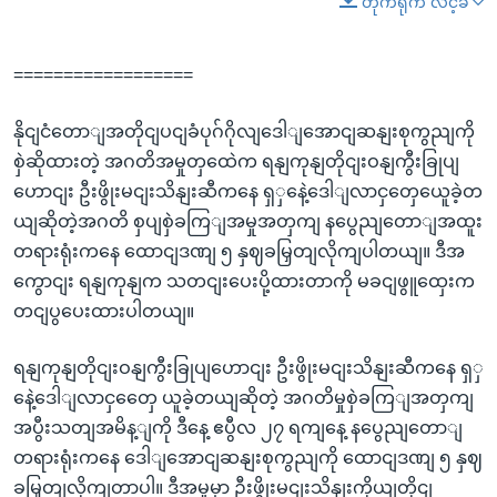
တိုက်ရိုက် လင့်ခ်
==================
နိုငျငံတောျအတိုငျပငျခံပုဂ်ဂိုလျဒေါျအောငျဆနျးစုကွညျကို
စှဲဆိုထားတဲ့ အဂတိအမှုတှထေဲက ရနျကုနျတိုငျးဝနျကွီးခြုပျ
ဟောငျး ဦးဖွိုးမငျးသိနျးဆီကနေ ရှှနေဲ့ဒေါျလာငှတှေယေူခဲ့တ
ယျဆိုတဲ့အဂတိ စှပျစှဲခကြျအမှုအတှကျ နပွေညျတောျအထူး
တရားရုံးကနေ ထောငျဒဏျ ၅ နှဈခမြှတျလိုကျပါတယျ။ ဒီအ
ကွောငျး ရနျကုနျက သတငျးပေးပို့ထားတာကို မခငျဖွူထှေးက
တငျပွပေးထားပါတယျ။
ရနျကုနျတိုငျးဝနျကွီးခြုပျဟောငျး ဦးဖွိုးမငျးသိနျးဆီကနေ ရှှ
နေဲ့ဒေါျလာငှတှေေ ယူခဲ့တယျဆိုတဲ့ အဂတိမှုစှဲခကြျအတှကျ
အပွီးသတျအမိန့ျကို ဒီနေ့ ဧပွီလ ၂၇ ရကျနေ့ နပွေညျတောျ
တရားရုံးကနေ ဒေါျအောငျဆနျးစုကွညျကို ထောငျဒဏျ ၅ နှဈ
ခမြှတျလိုကျတာပါ။ ဒီအမှုမှာ ဦးဖွိုးမငျးသိနျးကိုယျတိုငျ