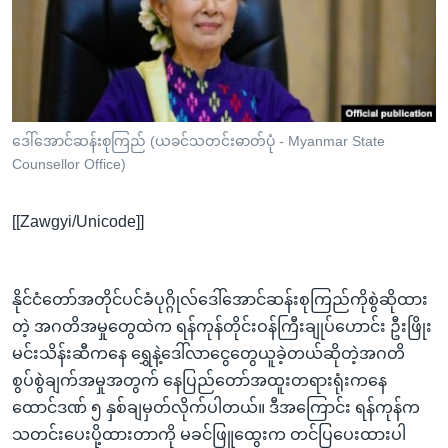
အ
သုတပဒေသာ အင်္ဂလိပ်စာ
ညွန်း
Learning English
စာမျက်နှာ
သို့
ဗွီအိုအေ လူမှုကွန်ယက်များ
ကျော်
ကြည့်
ဒေါ်အောင်ဆန်းစုကြည် (ယခင်သတင်းဓာတ်ပုံ - Myanmar State
Counsellor Office)
ရန်
ဘာသာစကားများ
ရှာဖွေ
[[Zawgyi/Unicode]]
ရန်
နေရာ
သို့
နိုင်ငံတော်အတိုင်ပင်ခံပုဂ္ဂိုလ်ဒေါ်အောင်ဆန်းစုကြည်ကိုစွဲဆိုထား
ကျော်
တဲ့ အဂတိအမှုတွေထဲက ရန်ကုန်တိုင်းဝန်ကြီးချုပ်ဟောင်း ဦးဖြိုး
ရန်
မင်းသိန်းဆီကနေ ရွှေနဲ့ဒေါ်လာငွေတွေယူခဲ့တယ်ဆိုတဲ့အဂတိ
စွပ်စွဲချက်အမှုအတွက် နေပြည်တော်အထူးတရားရုံးကနေ
ထောင်ဒဏ် ၅ နှစ်ချမှတ်လိုက်ပါတယ်။ ဒီအကြောင်း ရန်ကုန်က
သတင်းပေးပို့ထားတာကို မခင်ဖြူထွေးက တင်ပြပေးထားပါ