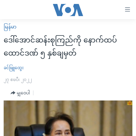
သုံး
ရ
လွယ်ကူ
မြန်မာ
မူလစာမျက်နှာ
စေ
ဒေါ်အောင်ဆန်းစုကြည်ကို နောက်ထပ်
မြန်မာ
သည့်
ထောင်ဒဏ် ၅ နှစ်ချမှတ်
ကမ္ဘာ့သတင်းများ
Link
ဗွီဒီယို
နိုင်ငံတကာ
ခင်ဖြူထွေး
များ
သတင်းလွတ်လပ်ခွင့်
အမေရိကန်
၂၇ ဧၿပီ၊ ၂၀၂၂
ပင်မ
ရပ်ဝန်းတခု လမ်းတခု အလွန်
တရုတ်
အကြောင်းအရာ
မျှဝေပါ
သို့
အင်္ဂလိပ်စာလေ့လာမယ်
အစ္စရေး-ပါလက်စတိုင်း
ကျော်
အပတ်စဉ်ကဏ္ဍများ
အမေရိကန်သုံးအီဒီယံ
ကြည့်
ရေဒီယိုနှင့်ရုပ်သံ အချက်အလက်များ
မကြေးမုံရဲ့ အင်္ဂလိပ်စာ
ရေဒီယို
ရန်
ပင်မ
ရေဒီယို/တီဗွီအစီအစဉ်
ရုပ်ရှင်ထဲက အင်္ဂလိပ်စာ
တီဗွီ