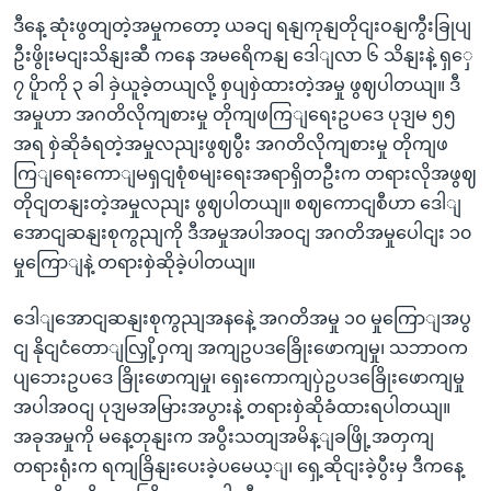
ဒီနေ့ ဆုံးဖွတျတဲ့အမှုကတော့ ယခငျ ရနျကုနျတိုငျးဝနျကွီးခြုပျ
ဦးဖွိုးမငျးသိနျးဆီ ကနေ အမရေိကနျ ဒေါျလာ ၆ သိနျးနဲ့ ရှှေ
၇ ပိူာကို ၃ ခါ ခှဲယူခဲ့တယျလို့ စှပျစှဲထားတဲ့အမှု ဖွဈပါတယျ။ ဒီ
အမှုဟာ အဂတိလိုကျစားမှု တိုကျဖကြျရေးဥပ‌ဒေ ပုဒျမ ၅၅
အရ စှဲဆိုခံရတဲ့အမှုလညျးဖွဈပွီး အဂတိလိုကျစားမှု တိုကျဖ
ကြျရေးကောျမရှငျစုံစမျးရေးအရာရှိတဦးက တရားလိုအဖွဈ
တိုငျတနျးတဲ့အမှုလညျး ဖွဈပါတယျ။ စဈကောငျစီဟာ ဒေါျ
အောငျဆနျးစုကွညျကို ဒီအမှုအပါအဝငျ အဂတိအမှုပေါငျး ၁၀
မှုကြောျနဲ့ တရားစှဲဆိုခဲ့ပါတယျ။
ဒေါျအောငျဆနျးစုကွညျအနနေဲ့ အဂတိအမှု ၁၀ မှုကြောျအပွ
ငျ နိုငျငံတောျလြှို့ဝှကျ အကျဥပဒခြေိုးဖောကျမှု၊ သဘာဝက
ပျဘေးဥပဒေ ခြိုးဖောကျမှု၊ ရှေးကောကျပှဲဥပဒခြေိုးဖောကျမှု
အပါအဝငျ ပုဒျမအမြားအပွားနဲ့ တရားစှဲဆိုခံထားရပါတယျ။
အခုအမှုကို မနေ့တုနျးက အပွီးသတျအမိန့ျခဖြို့အတှကျ
တရားရုံးက ရကျခြိနျးပေးခဲ့ပမေယ့ျ၊ ရှေ့ဆိုငျးခဲ့ပွီးမှ ဒီကနေ့