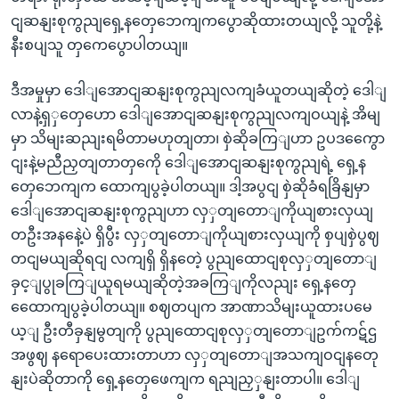
ငျဆနျးစုကွညျရှေ့နတှေဘေကျကပွောဆိုထားတယျလို့ သူတို့နဲ့
နီးစပျသူ တှကေပွောပါတယျ။
ဒီအမှုမှာ ဒေါျအောငျဆနျးစုကွညျလကျခံယူတယျဆိုတဲ့ ဒေါျ
လာနဲ့ရှှတှေဟော ဒေါျအောငျဆနျးစုကွညျလကျဝယျနဲ့ အိမျ
မှာ သိမျးဆညျးရမိတာမဟုတျတာ၊ စှဲဆိုခကြျဟာ ဥပဒကွေော
ငျးနဲ့မညီညှတျတာတှကေို ဒေါျအောငျဆနျးစုကွညျရဲ့ ရှေ့န
တှေဘေကျက ထောကျပွခဲ့ပါတယျ။ ဒါ့အပွငျ စှဲဆိုခံရခြိနျမှာ
ဒေါျအောငျဆနျးစုကွညျဟာ လှှတျတောျကိုယျစားလှယျ
တဦးအနနေဲ့ပဲ ရှိပွီး လှှတျတောျကိုယျစားလှယျကို စှပျစှဲပွဈ
တငျမယျဆိုရငျ လကျရှိ ရှိနတေဲ့ ပွညျထောငျစုလှှတျတောျ
ခှင့ျပွုခကြျယူရမယျဆိုတဲ့အခကြျကိုလညျး ရှေ့နတှေ
ထေောကျပွခဲ့ပါတယျ။ စဈတပျက အာဏာသိမျးယူထားပမေ
ယ့ျ ဦးတီခှနျမွတျကို ပွညျထောငျစုလှှတျတောျဥက်ကဋ်ဌ
အဖွဈ နရောပေးထားတာဟာ လှှတျတောျအသကျဝငျနတေု
နျးပဲဆိုတာကို ရှေ့နတှေဖေကျက ရညျညှှနျးတာပါ။ ဒေါျ