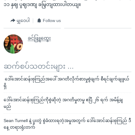
၁၁ နှဈ ပွဈဒဏျ ခမြှတျထားပါတယျ။
မျှဝေပါ
Follow us
ခင်ဖြူထွေး
ဆက်စပ်သတင်းများ ...
ဒေါ်အောင်ဆန်းစုကြည်အပေါ် အဂတိလိုက်စားမှုစွဲချက် စီရင်ချက်ချဖွယ်
ရှိ
ဒေါ်အောင်ဆန်းစုကြည်ကိုစွဲဆိုတဲ့ အဂတိမှုတမှု ဧပြီ ၂၆ ရက် အမိန့်ချ
မည်
Sean Turnell နဲ့ ပူးတွဲ စွဲခံထားရတဲ့အမှုအတွက် ဒေါ်အောင်ဆန်းစုကြည် ဒီ
နေ့ တရားရုံးတက်