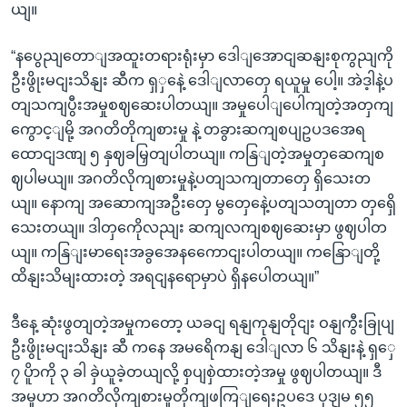
ယျ။
“နပွေညျတောျအထူးတရားရုံးမှာ ဒေါျအောငျဆနျးစုကွညျကို
ဦးဖွိုးမငျးသိနျး ဆီက ရှှနေဲ့ ဒေါျလာတှေ ရယူမှု ပေါ့။ အဲဒ့ါနဲ့ပ
တျသကျပွီးအမှုစဈဆေးပါတယျ။ အမှုပေါျပေါကျတဲ့အတှကျ
ကွောင့ျမို့ အဂတိတိုကျစားမှု နဲ့ တခွားဆကျစပျဥပဒအေရ
ထောငျဒဏျ ၅ နှဈခမြှတျပါတယျ။ ကနြျတဲ့အမှုတှဆေကျစ
ဈပါမယျ။ အဂတိလိုကျစားမှုနဲ့ပတျသကျတာတှေ ရှိသေးတ
ယျ။ နောကျ အဆောကျအဦးတှေ မွတှေနေဲ့ပတျသတျတာ တှရှေိ
သေးတယျ။ ဒါတှကေိုလညျး ဆကျလကျစဈဆေးမှာ ဖွဈပါတ
ယျ။ ကနြျးမာရေးအခွအေနကေောငျးပါတယျ။ ကနြောျတို့
ထိနျးသိမျးထားတဲ့ အရငျနရောမှာပဲ ရှိနပေါတယျ။”
ဒီနေ့ ဆုံးဖွတျတဲ့အမှုကတော့ ယခငျ ရနျကုနျတိုငျး ဝနျကွီးခြုပျ
ဦးဖွိုးမငျးသိနျး ဆီ ကနေ အမရေိကနျ ဒေါျလာ ၆ သိနျးနဲ့ ရှှေ
၇ ပိူာကို ၃ ခါ ခှဲယူခဲ့တယျလို့ စှပျစှဲထားတဲ့အမှု ဖွဈပါတယျ။ ဒီ
အမှုဟာ အဂတိလိုကျစားမှုတိုကျဖကြျရေးဥပ‌ဒေ ပုဒျမ ၅၅