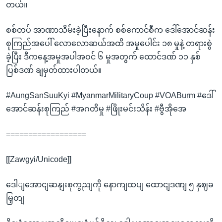
တယ်။
စစ်တပ် အာဏာသိမ်းခဲ့ပြီးနောက် စစ်ကောင်စီက ဒေါ်အောင်ဆန်း
စုကြည်အပေါ် လောလောဆယ်အထိ အမှုပေါင်း ၁၈ မှုနဲ့ တရားစွဲ
ခဲ့ပြီး ဒီကနေ့အမှုအပါအဝင် ၆ မှုအတွက် ထောင်ဒဏ် ၁၁ နှစ်
ပြစ်ဒဏ် ချမှတ်ထားပါတယ်။
#AungSanSuuKyi #MyanmarMilitaryCoup #VOABurm #ဒေါ်
အောင်ဆန်းစုကြည် #အဂတိမှု #ဖြိုးမင်းသိန်း #ဗွီအိုအေ
==================
[[Zawgyi/Unicode]]
ဒေါျအောငျဆနျးစုကွညျကို နောကျထပျ ထောငျဒဏျ ၅ နှဈခ
မြှတျ