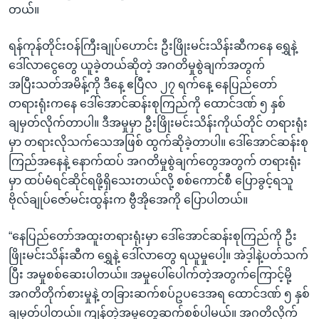
တယ်။
ရန်ကုန်တိုင်းဝန်ကြီးချုပ်ဟောင်း ဦးဖြိုးမင်းသိန်းဆီကနေ ရွှေနဲ့
ဒေါ်လာငွေတွေ ယူခဲ့တယ်ဆိုတဲ့ အဂတိမှုစွဲချက်အတွက်
အပြီးသတ်အမိန့်ကို ဒီနေ့ ဧပြီလ ၂၇ ရက်နေ့ နေပြည်တော်
တရားရုံးကနေ ဒေါ်အောင်ဆန်းစုကြည်ကို ထောင်ဒဏ် ၅ နှစ်
ချမှတ်လိုက်တာပါ။ ဒီအမှုမှာ ဦးဖြိုးမင်းသိန်းကိုယ်တိုင် တရားရုံး
မှာ တရားလိုသက်သေအဖြစ် ထွက်ဆိုခဲ့တာပါ။ ဒေါ်အောင်ဆန်းစု
ကြည်အနေနဲ့ နောက်ထပ် အဂတိမှုစွဲချက်တွေအတွက် တရားရုံး
မှာ ထပ်မံရင်ဆိုင်ရဖို့ရှိသေးတယ်လို့ စစ်ကောင်စီ ပြောခွင့်ရသူ
ဗိုလ်ချုပ်ဇော်မင်းထွန်းက ဗွီအိုအေကို ပြောပါတယ်။
“နေပြည်တော်အထူးတရားရုံးမှာ ဒေါ်အောင်ဆန်းစုကြည်ကို ဦး
ဖြိုးမင်းသိန်းဆီက ရွှေနဲ့ ဒေါ်လာတွေ ရယူမှုပေါ့။ အဲဒ့ါနဲ့ပတ်သက်
ပြီး အမှုစစ်ဆေးပါတယ်။ အမှုပေါ်ပေါက်တဲ့အတွက်ကြောင့်မို့
အဂတိတိုက်စားမှုနဲ့ တခြားဆက်စပ်ဥပဒေအရ ထောင်ဒဏ် ၅ နှစ်
ချမှတ်ပါတယ်။ ကျန်တဲ့အမှုတွေဆက်စစ်ပါမယ်။ အဂတိလိုက်