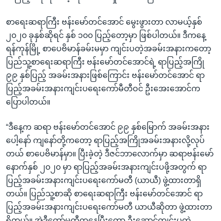
စာရေးဆရာကြီး ဗန်းမော်တင်အောင် မွေးဖွားတာ လာမယ့်နှစ်
၂၀၂၀ ခုနှစ်ဆိုရင် နှစ် ၁၀၀ ပြည့်တော့မှာ ဖြစ်ပါတယ်။ ဒီကနေ့
ရန်ကုန်မြို့ စာပေဗိမာန်ခမ်းမမှာ ကျင်းပတဲ့အခမ်းအနားကတော့
ပြည်သူ့စာရေးဆရာကြီး ဗန်းမော်တင်အောင်ရဲ့ ရာပြည့်အကြို
၉၉ နှစ်ပြည့် အခမ်းအနားဖြစ်ကြောင်း ဗန်းမော်တင်အောင် ရာ
ပြည့်အခမ်းအနားကျင်းပရေးကော်မီတီဝင် ဦးအေးအောင်က
ပြောပါတယ်။
“ဒီနေ့က ဆရာ ဗန်းမော်တင်အောင် ၉၉ နှစ်မြောက် အခမ်းအနား
ပေါ့နော် ကျနော်တို့ကတော့ ရာပြည့်အကြိုအခမ်းအနားလို့လုပ်
တယ် စာပေဗိမာန်မှာ။ ပြီးခဲ့တဲ့ ဒီဇင်ဘာလောက်မှာ ဆရာဗန်းမော်
နောက်နှစ် ၂၀၂၀ မှာ ရာပြည့်အခမ်းအနားကျင်းပဖို့အတွက် ရာ
ပြည့်အခမ်းအနားကျင်းပရေးကော်မတီ (ယာယီ) ဖွဲ့ထားတာရှိ
တယ်။ ပြည်သူ့စာဆို စာရေးဆရာကြီး ဗန်းမော်တင်အောင် ရာ
ပြည့်အခမ်းအနားကျင်းပရေးကော်မတီ ယာယီဆိုတာ ဖွဲ့ထားတာ
ရှိတယ်။ အဲဒီကော်မတီကနေပြီးတော့ ဦးဆောင်ကျင်းပတဲ့