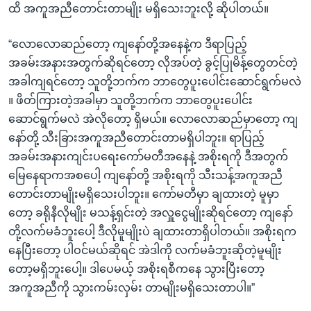
ထိ အကူအညီတောင်းတာမျိုး မရှိသေးဘူးလို့ ဆိုပါတယ်။
“လောလောဆည်တော့ ကျနော်တို့အနေနဲ့က ဒီရာပြည့်
အခမ်းအနားအတွက်ဆိုရင်တော့ လိုအပ်တဲ့ ခွင့်ပြုမိန့်တွေတင်တဲ့
အခါကျရင်တော့ သူတို့ဘက်က ဘာတွေပူးပေါင်းဆောင်ရွက်မလဲ
။ ဖိတ်ကြားတဲ့အခါမှာ သူတို့ဘက်က ဘာတွေပူးပေါင်း
ဆောင်ရွက်မလဲ အဲလိုတော့ ရှိမယ်။ လောလောဆည်မှာတော့ ကျ
နော်တို့ သီးခြားအကူအညီတောင်းတာမရှိပါဘူး။ ရာပြည့်
အခမ်းအနားကျင်းပရေးကော်မတီအနေနဲ့ အစိုးရကို ဒီအတွက်
မြေနေရာကအစပေါ့ ကျနော်တို့ အစိုးရကို သီးသန့်အကူအညီ
တောင်းတာမျိုးမရှိသေးပါဘူး။ ကော်မတီမှာ ချထားတဲ့ မူမှာ
တော့ ခရိုနီလိုမျိုး မသန့်ရှင်းတဲ့ အလှူငွေမျိုးဆိုရင်တော့ ကျနော်
တို့လက်မခံဘူးပေါ့ ဒီလိုမူမျိုးပဲ ချထားတာရှိပါတယ်။ အစိုးရက
နေပြီးတော့ ပါဝင်မယ်ဆိုရင် အဲဒါကို လက်မခံဘူးဆိုတဲ့မူမျိုး
တော့မရှိဘူးပေါ့။ ဒါပေမယ့် အစိုးရစီကနေ သွားပြီးတော့
အကူအညီကို သွားကမ်းလှမ်း တာမျိုးမရှိသေးတာပါ။”