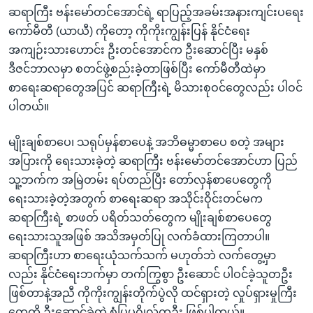
ဆရာကြီး ဗန်းမော်တင်အောင်ရဲ့ ရာပြည့်အခမ်းအနားကျင်းပရေး
ကော်မီတီ (ယာယီ) ကိုတော့ ကိုကိုးကျွန်းပြန် နိုင်ငံရေး
အကျဉ်းသားဟောင်း ဦးတင်အောင်က ဦးဆောင်ပြီး မနှစ်
ဒီဇင်ဘာလမှာ စတင်ဖွဲ့စည်းခဲ့တာဖြစ်ပြီး ကော်မီတီထဲမှာ
စာရေးဆရာတွေအပြင် ဆရာကြီးရဲ့ မိသားစုဝင်တွေလည်း ပါဝင်
ပါတယ်။
မျိုးချစ်စာပေ၊ သရုပ်မှန်စာပေနဲ့ အဘိဓမ္မာစာပေ စတဲ့ အများ
အပြားကို ရေးသားခဲ့တဲ့ ဆရာကြီး ဗန်းမော်တင်အောင်ဟာ ပြည်
သူ့ဘက်က အမြဲတမ်း ရပ်တည်ပြီး တော်လှန်စာပေတွေကို
ရေးသားခဲ့တဲ့အတွက် စာရေးဆရာ အသိုင်းဝိုင်းတင်မက
ဆရာကြီးရဲ့ စာဖတ် ပရိတ်သတ်တွေက မျိုးချစ်စာပေတွေ
ရေးသားသူအဖြစ် အသိအမှတ်ပြု လက်ခံထားကြတာပါ။
ဆရာကြီးဟာ စာရေးယုံသက်သက် မဟုတ်ဘဲ လက်တွေ့မှာ
လည်း နိုင်ငံရေးဘက်မှာ တက်ကြွစွာ ဦးဆောင် ပါဝင်ခဲ့သူတဦး
ဖြစ်တာနဲ့အညီ ကိုကိုးကျွန်းတိုက်ပွဲလို ထင်ရှားတဲ့ လှုပ်ရှားမှုကြီး
တွေကို ဦးဆောင်ခဲ့တဲ့ စံပြပုဂ္ဂိုလ်တဦး ဖြစ်ပါတယ်။