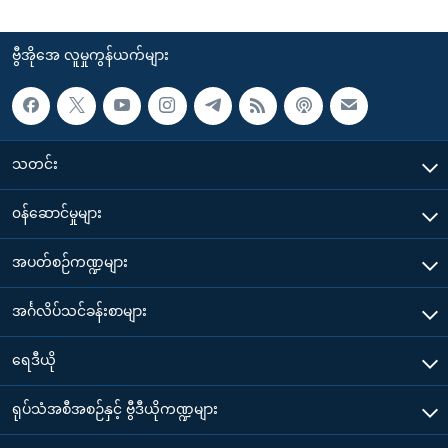
ဗွီအိုအေ လူမှုကွန်ယက်များ
သတင်း
၀န်ဆောင်မှုများ
အပတ်စဉ်ကဏ္ဍများ
အင်္ဂလိပ်သင်ခန်းစာများ
ရေဒီယို
ရုပ်သံအစီအစဉ်နှင့် ဗွီဒီယိုကဏ္ဍများ