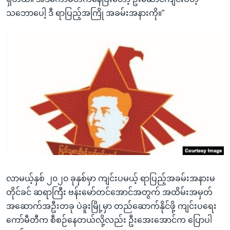
သဘောပေါ့ ဒီ ရာပြည့်အကြို အခမ်းအနားကို။”
လာမယ့်နှစ် ၂၀၂၀ ခုနှစ်မှာ ကျင်းပမယ့် ရာပြည့်အခမ်းအနားမ
တိုင်ခင် ဆရာကြီး ဗန်းမော်တင်အောင်အတွက် အထိမ်းအမှတ်
အဆောက်အဦးတခု ပဲခူးမြို့မှာ တည်ဆောက်နိုင်ဖို့ ကျင်းပရေး
ကော်မီတီက စီစဉ်နေတယ်လို့လည်း ဦးအေးအောင်က ပြောပါ