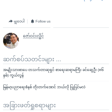
မျှဝေပါ
Follow us
ဇော်ဝင်းလှိုင်
ဆက်စပ်သတင်းများ ...
အမျိုးသားစာပေ တသက်တာဆုရှင် စာရေးဆရာမကြီး ခင်ဆွေဦး (၈၆
နှစ်) ကွယ်လွန်
မြန်မာ့ပညာရေးစံနစ် တိုးတက်အောင် ဘယ်လို ပြုပြင်မလဲ
အခြားဖတ်ရှုစရာများ