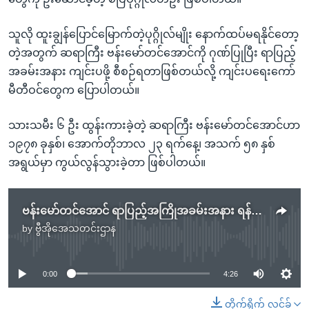
သူလို ထူးချွန်ပြောင်မြောက်တဲ့ပုဂ္ဂိုလ်မျိုး နောက်ထပ်မရနိုင်တော့
တဲ့အတွက် ဆရာကြီး ဗန်းမော်တင်အောင်ကို ဂုဏ်ပြုပြီး ရာပြည့်
အခမ်းအနား ကျင်းပဖို့ စီစဉ်ရတာဖြစ်တယ်လို့ ကျင်းပရေးကော်
မီတီဝင်တွေက ပြောပါတယ်။
သားသမီး ၆ ဦး ထွန်းကားခဲ့တဲ့ ဆရာကြီး ဗန်းမော်တင်အောင်ဟာ
၁၉၇၈ ခုနှစ်၊ အောက်တိုဘာလ ၂၃ ရက်နေ့၊ အသက် ၅၈ နှစ်
အရွယ်မှာ ကွယ်လွန်သွားခဲ့တာ ဖြစ်ပါတယ်။
ဗန်းမော်တင်အောင် ရာပြည့်အကြိုအခမ်းအနား ရန်ကုန်မှာ ကျင်းပ
by
ဗွီအိုအေသတင်းဌာန
No media source currently available
0:00
4:26
တိုက်ရိုက် လင့်ခ်