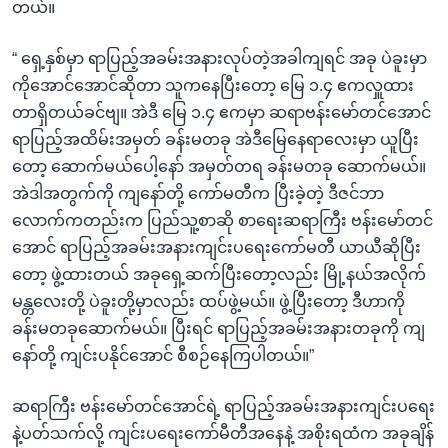
တယ်။
“ ရှေ့နှစ်မှာ ရာပြည့်အခမ်းအနားလုပ်တဲ့အခါကျရင် အခု ပဲခူးမှာ
ကိုအောင်အောင်ဆိုတာ သူကနေပြီးတော့ မြေ ၁.၄ ဧကလှူထား
တာရှိတယ်ခင်ဗျ။ အဲဒီ မြေ ၁.၄ ဧကမှာ ဆရာဗန်းမော်တင်အောင်
ရာပြည့်အထိမ်းအမှတ် ခန်းမတခု အဲဒီမြေနေရာလေးမှာ ယူပြီး
တော့ ဆောက်မယ်ပေါ့နော် အမှတ်တရ ခန်းမတခု ဆောက်မယ်။
အဲဒါအတွက်ကို ကျနော်တို့ ကော်မတီက ပြီးခဲ့တဲ့ ဒီဇင်ဘာ
လောက်ကတည်းက ပြည်သူ့စာဆို စာရေးဆရာကြီး ဗန်းမော်တင်
အောင် ရာပြည့်အခမ်းအနားကျင်းပရေးကော်မတီ ယာယီဆိုပြီး
တော့ ဖွဲ့ထားတယ် အခုရှေ့ဆက်ပြီးတော့လည်း မြို့နယ်အလိုက်
မန္တလေးတို့ ပဲခူးတို့မှာလည်း ထပ်ဖွဲ့မယ်။ ဖွဲ့ပြီးတော့ ဒီဟာကို
ခန်းမတခုဆောက်မယ်။ ပြီးရင် ရာပြည့်အခမ်းအနားတခုကို ကျ
နော်တို့ ကျင်းပနိုင်အောင် စီစဉ်နေကြပါတယ်။”
ဆရာကြီး ဗန်းမော်တင်အောင်ရဲ့ ရာပြည့်အခမ်းအနားကျင်းပရေး
နဲ့ပတ်သက်လို့ ကျင်းပရေးကော်မီတီအနေနဲ့ အစိုးရထံက အခုချိန်