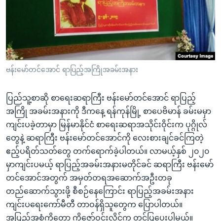
အ
သုတပဒေသာ အင်္ဂလိပ်စာ
ညွန်း
Learning English
စာမျက်နှာ
သို့
ဗွီအိုအေ လူမှုကွန်ယက်များ
ကျော်
ကြည့်
ဗန်းမော်တင်အောင် ရာပြည့်အကြိုအခမ်းအနား
ရန်
ဘာသာစကားများ
ရှာဖွေ
ပြည်သူ့စာဆို စာရေးဆရာကြီး ဗန်းမော်တင်အောင် ရာပြည့်
ရန်
အကြို အခမ်းအနားကို ဒီကနေ့ ရန်ကုန်မြို့ စာပေဗိမာန် ခမ်းမမှာ
နေရာ
ကျင်းပခဲ့တာမှာ မြန်မာနိုင်ငံ စာရေးဆရာအသိုင်းဝိုင်းက ပုဂ္ဂိုလ်
သို့
တွေနဲ့ ဆရာကြီး ဗန်းမော်တင်အောင်ကို လေးစားချင်ခင်ကြတဲ့
ကျော်
ဧည့်ပရိတ်သတ်တွေ တက်ရောက်ခဲ့ပါတယ်။ လာမယ့်နှစ် ၂၀၂၀
ရန်
မှာကျင်းပမယ့် ရာပြည့်အခမ်းအနားမတိုင်ခင် ဆရာကြီး ဗန်းမော်
တင်အောင်အတွက် အမှတ်တရအဆောက်အဦးတခု
တည်ဆောက်သွားဖို့ စီစဉ်နေကြောင်း ရာပြည့်အခမ်းအနား
ကျင်းပရေးကော်မီတီ တာဝန်ရှိသူတွေက ပြောပါတယ်။
အပြည့်အစုံကိုတော့ ကိုဇော်ဝင်းလှိုင်က တင်ပြပေးပါမယ်။