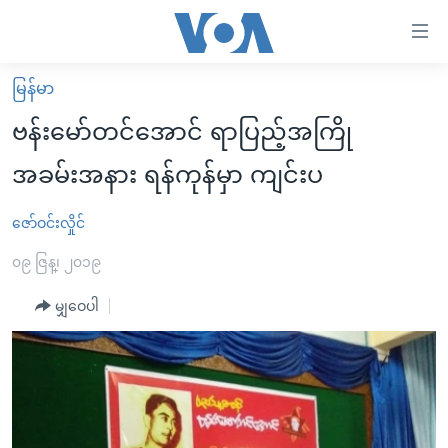
သုံး
ရ
လွယ်ကူ
မြန်မာ
မူလစာမျက်နှာ
စေ
ဗန်းမော်တင်အောင် ရာပြည့်အကြို
မြန်မာ
သည့်
အခမ်းအနား ရန်ကုန်မှာ ကျင်းပ
ကမ္ဘာ့သတင်းများ
Link
ဗွီဒီယို
နိုင်ငံတကာ
ဇော်ဝင်းလှိုင်
များ
သတင်းလွတ်လပ်ခွင့်
အမေရိကန်
၀၉ ဇြန္၊ ၂၀၁၉
ပင်မ
ရပ်ဝန်းတခု လမ်းတခု အလွန်
တရုတ်
အကြောင်းအရာ
မျှဝေပါ
သို့
အင်္ဂလိပ်စာလေ့လာမယ်
အစ္စရေး-ပါလက်စတိုင်း
ကျော်
အပတ်စဉ်ကဏ္ဍများ
အမေရိကန်သုံးအီဒီယံ
ကြည့်
ရေဒီယိုနှင့်ရုပ်သံ အချက်အလက်များ
မကြေးမုံရဲ့ အင်္ဂလိပ်စာ
ရေဒီယို
ရန်
ပင်မ
ရေဒီယို/တီဗွီအစီအစဉ်
ရုပ်ရှင်ထဲက အင်္ဂလိပ်စာ
တီဗွီ