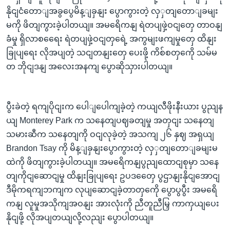
နိုငျငံတောျအခွပွေမိန့ျခှနျး ပွောကွားတဲ့ လှှတျတောျခမျး
မကို ဖိတျကွားခဲ့ပါတယျ။ အမရေိကနျ ရဲတပျဖှဲ့ဝငျတှေ တာဝနျ
ခံမှု ရှိလာစရေေး ရဲတပျဖှဲ့ဝငျတှရေဲ့ အကွမျးဖကျမှုတှေ ထိနျး
ခြုပျရေး လိုအပျတဲ့ သငျတနျးတှေ ပေးဖို့ ကိစ်စတှကေို သမ်မ
တ ဘိုငျဒနျ အလေးအနကျ ပွောဆိုသှားပါတယျ။
ပွီးခဲတဲ့ ရကျပိုငျးက ပေါျပေါကျခဲ့တဲ့ ကယျလီဖိုးနီးယား ပွညျန
ယျ Monterey Park က သနေတျပဈခတျမှု အတှငျး သနေတျ
သမားဆီက သနေတျကို ဝငျလုခဲ့တဲ့ အသကျ ၂၆ နှဈ အရှယျ
Brandon Tsay ကို မိန့ျခှနျးပွောကွားတဲ့ လှှတျတောျခမျးမ
ထဲကို ဖိတျကွားခဲ့ပါတယျ။ အမရေိကနျပွညျထောငျစုမှာ သနေ
တျကိုငျဆောငျမှု ထိနျးခြုပျရေး ဥပဒတှေေ ပွဌာနျးနိုငျအောငျ
ဒီမိုကရကျဘကျက လုပျဆောငျခဲ့တာတှကေို ပွောပွပွီး အမရေိ
ကနျ လူမှုအသိုကျအဝနျး အားလုံးကို ညီတူညီမြှ ကာကှယျပေး
နိုငျဖို့ လိုအပျတယျလို့လညျး ပွောပါတယျ။