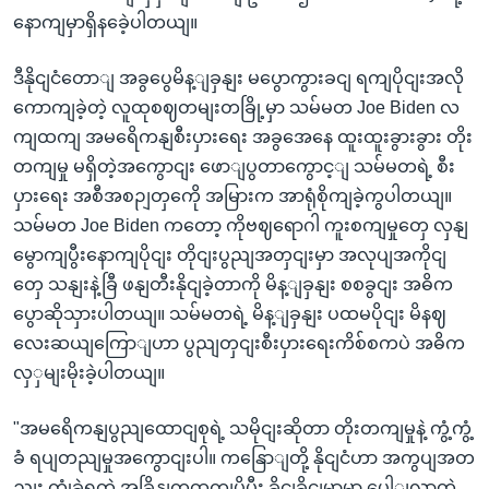
နောကျမှာရှိနခေဲ့ပါတယျ။
ဒီနိုငျငံတောျ အခွပွေမိန့ျခှနျး မပွောကွားခငျ ရကျပိုငျးအလို
ကောကျခဲ့တဲ့ လူထုစဈတမျးတခြို့မှာ သမ်မတ Joe Biden လ
ကျထကျ အမရေိကနျစီးပှားရေး အခွအေနေ ထူးထူးခွားခွား တိုး
တကျမှု မရှိတဲ့အကွောငျး ဖောျပွတာကွောင့ျ သမ်မတရဲ့ စီး
ပှားရေး အစီအစဉျတှကေို အမြားက အာရုံစိုကျခဲ့ကွပါတယျ။
သမ်မတ Joe Biden ကတော့ ကိုဗဈရောဂါ ကူးစကျမှုတှေ လှနျ
မွောကျပွီးနောကျပိုငျး တိုငျးပွညျအတှငျးမှာ အလုပျအကိုငျ
တှေ သနျးနဲ့ခြီ ဖနျတီးနိုငျခဲ့တာကို မိန့ျခှနျး စစခွငျး အဓိက
ပွောဆိုသှားပါတယျ။ သမ်မတရဲ့ မိန့ျခှနျး ပထမပိုငျး မိနဈ
လေးဆယျကြောျဟာ ပွညျတှငျးစီးပှားရေးကိစ်စကပဲ အဓိက
လှှမျးမိုးခဲ့ပါတယျ။
"အမရေိကနျပွညျထောငျစုရဲ့ သမိုငျးဆိုတာ တိုးတကျမှုနဲ့ ကွံ့ကွံ့
ခံ ရပျတညျမှုအကွောငျးပါ။ ကနြောျတို့ နိုငျငံဟာ အကွပျအတ
ညျး ကွုံခဲ့ရတဲ့ အခြိနျကထကျပိုပွီး ခိုငျခိုငျမာမာ ပေါျလာတဲ့