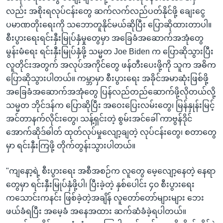
လည်း အစိုးရလုပ်ငန်းတွေ ဆက်လက်လည်ပတ်နိုင်ဖို့ ချေးငွေ
ပမာဏတိုးရေးကို သဘောတူနိုင်မယ်ဆိုပြီး ပြောဆိုထားတာပါ။
စီးပွားရေးရင်းနှီးမြုပ်နှံမှုတွေမှာ အခြေခံအဆောက်အအုံတွေ
မွန်းမံရေး ရင်းနှီးမြုပ်နှံဖို့ သမ္မတ Joe Biden က ပြောဆိုသွားပြီး
လူတိုင်းအတွက် အလုပ်အကိုင်တွေ ဖန်တီးပေးဖို့ကို သူက အဓိက
ပြောဆိုသွားပါတယ်။ ကမ္ဘာမှာ စီးပွားရေး အခိုင်အမာဆုံးဖြစ်ဖို့
အခြေခံအဆောက်အအုံတွေ ပြန်လည်တည်ဆောက်ဖို့လိုတယ်လို့
သမ္မတ ဘိုင်ဒန်က ပြောဆိုပြီး အဝေးပြေးလမ်းတွေ၊ မြန်နှုန်းမြင့်
အင်တာနက်လိုင်းတွေ၊ သန့်ရှင်းတဲ့ စွမ်းအင်ခေါ် ကာဗွန်ဒိုင်
အောက်ဆိုဒ်ဓါတ် ထုတ်လုပ်မှုလျော့ချတဲ့ လုပ်ငန်းတွေ၊ စတာတွေ
မှာ ရင်းနှီးကြဖို့ တိုက်တွန်းသွားပါတယ်။
"ကျနော့ရဲ့ စီးပွားရေး အစီအစဉ်က လူတွေ မေ့လျော့နေတဲ့ နေရာ
တွေမှာ ရင်းနှီးမြုပ်နှံဖို့ပါ၊ ပြီးခဲ့တဲ့ နှစ်ပေါင်း ၄၀ စီးပွားရေး
ကသောင်းကနင်း ဖြစ်ခဲ့တဲ့အချိန် လူတော်တော်များများ ဘေး
ဖယ်ခံရပြီး အမေ့ခံ အနေအထား ဆက်ဆံခံခဲ့ရပါတယ်။