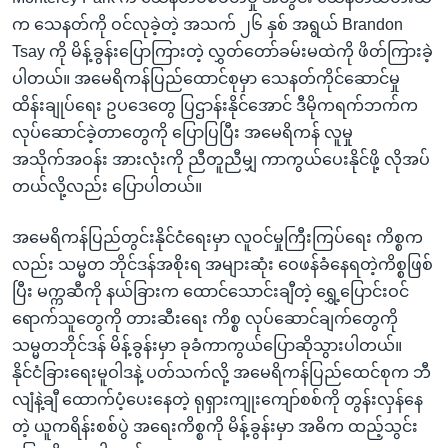
က သေနတ်ကို ဝင်လုခဲ့တဲ့ အသက် ၂၆ နှစ် အရွယ် Brandon
Tsay ကို မိန့်ခွန်းပြောကြားတဲ့ လွှတ်တော်ခမ်းမထဲကို ဖိတ်ကြားခဲ့
ပါတယ်။ အမေရိကန်ပြည်ထောင်စုမှာ သေနတ်ကိုင်ဆောင်မှု
ထိန်းချုပ်ရေး ဥပဒေတွေ ပြဌာန်းနိုင်အောင် ဒီမိုကရက်ဘက်က
လုပ်ဆောင်ခဲ့တာတွေကို ပြောပြပြီး အမေရိကန် လူမှု
အသိုက်အဝန်း အားလုံးကို ညီတူညီမျှ ကာကွယ်ပေးနိုင်ဖို့ လိုအပ်
တယ်လို့လည်း ပြောပါတယ်။
အမေရိကန်ပြည်တွင်းနိုင်ငံရေးမှာ လူဝင်မှုကြီးကြပ်ရေး ကိစ္စက
လည်း သမ္မတ ဘိုင်ဒန်အစိုးရ အများဆုံး ဝေဖန်ခံနေရတဲ့ကိစ္စဖြစ်
ပြီး မက္ကဆီကို နယ်ခြားက ထောင်သောင်းချီတဲ့ ရွှေ့ပြောင်းဝင်
ရောက်သူတွေကို တားဆီးရေး ကိစ္စ လုပ်ဆောင်ချက်တွေကို
သမ္မတဘိုင်ဒန် မိန့်ခွန်းမှာ ခုခံကာကွယ်ပြောဆိုသွားပါတယ်။
နိုင်ငံခြားရေးမူဝါဒနဲ့ ပတ်သက်လို့ အမေရိကန်ပြည်ထေင်စုက ဘီ
လျံနဲ့ချီ ထောက်ပံ့ပေးနေတဲ့ ရုရှားကျုးကျော်စစ်ကို တွန်းလှန်နေ
တဲ့ ယူကရိန်းစစ်ပွဲ အရေးကိစ္စကို မိန့်ခွန်းမှာ အဓိက ထည့်သွင်း