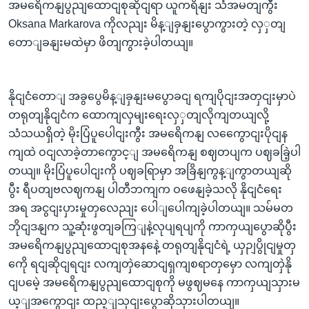
အမရေိကနျပွညျထောငျစုဆိုငျရာ ယူကရိနျး သံအမတျကွီး
Oksana Markarova ကိုလညျး မိန့ျခှနျးပွောကွားတဲ့ လှှတျ
တောျခနျးမထဲမှာ ဖိတျကွားခဲ့ပါတယျ။
နိုငျငံတောျ အခွပွေမိန့ျခှနျးမပွောခငျ ရကျပိုငျးအတှငျးမှာပဲ
တရုတျနိုငျငံက ထောကျလှမျးရေးလှှတျလိုကျတယျလို့
သံသယရှိတဲ့ မိုးပြံပူပေါငျးကွီး အမရေိကနျ လကွေောငျးပိုငျန
ကျထဲ ဝငျလာခဲ့တာကွောင့ျ အမရေိကနျ စဈတပျက ပဈခခြဲ့ပါ
တယျ။ မိုးပြံပူပေါငျးကို ပဈခရြာမှာ အခြိနျကွန့ျကွာတယျဆို
ပွီး ရီပတျဗလဈကနျ ပါတီဘကျက ဝဖေနျခဲ့သလို နိုငျငံရေး
အရ အငွငျးပှားမှုတှလေညျး ပေါျပေါကျခဲ့ပါတယျ။ သမ်မတ
ဘိုငျဒနျက သူ့ဆုံးဖွတျခကြျနဲ့လုပျရပျကို ကာကှယျပွောဆိုပွီး
အမရေိကနျပွညျထောငျစုအနနေဲ့ တရုတျနိုငျငံရဲ့ ယှဉျပွိုငျမှုတှ
ကေို ရငျဆိုငျရငျး လကျတှဲဆောငျရှကျစရာတှမှော လကျတှဲနို
ငျပမေဲ့ အမရေိကနျပွညျထောငျစုကို မဖွဈမနေ ကာကှယျသှားမ
ယ့ျအကွောငျး ထည့ျသှငျးပွောဆိုသှားပါတယျ။