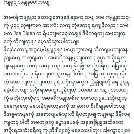
ကျရှငျသနျနပေါတယျ။ "
အမရေိကနျပွညျထောငျစုအနနေဲ့ နောကျထပျ စာမကြျနှာသဈ
ကို ဖှင့ျလှဈရာမှာ အားလုံး လကျတှဲဆောငျရှကျဖို့လညျး သမ်
မတ Joe Biden က ရီပတျဗလဈကနျနဲ့ ဒီမိုကရကျ အမတျတှ
ကေို တိုကျတှနျး ပွောဆိုသှားပါတယျ။
နိုငျငံတောျအခွပွေမိန့ျခှနျး မပွောကွားခငျ သီတငျးပတျအန
ညျးငယျအတှငျးကပဲ အမရေိကနျပွညျထောငျစုမှာ အစိုးရ လု
ပျငနျးတှေ ဆကျလကျ လညျပတျနိုငျဖို့ အသုံးစရိတျ ခြေးငှေ
ပမာဏတိုးရေး ရီပတျဗလဈကနျပါတီဝငျ အမြားစု လှှမျးမိုး
တဲ့ အောကျလှှတျတောျနဲ့ အစိုးရအကွား ညှိနှိုငျးလို့ မရ ဖွဈန
ခေဲ့ပါတယျ။ အစိုးရအကွှေးယူနိုငျတဲ့ ပမာဏ အကန့ျအသတျ
ကို မတိုးဘူးဆိုရငျ အမရေိကနျအစိုးရ ပေးသင့ျပေးထိုကျတဲ့
ငှကွေေးတှေ မပေးနိုငျတော့မှာကို အမြားက စိုးရိမျနပေါတယျ။
ဒီအခွအေနကေို အရောကျမခံဘူးလို့ ရီပတျဗဈကနျရော ဒီမိုကရ
ကျတဈပါတီ အမတျတှေ ပွောနပေမေဲ့ အခုအခြိနျအထိတော့
အစိုးရအသုံးစရိတျကို ညှိနှိုငျးလို့ မရသေးပါဘူး။ ဒါ့ကွောင့ျလ