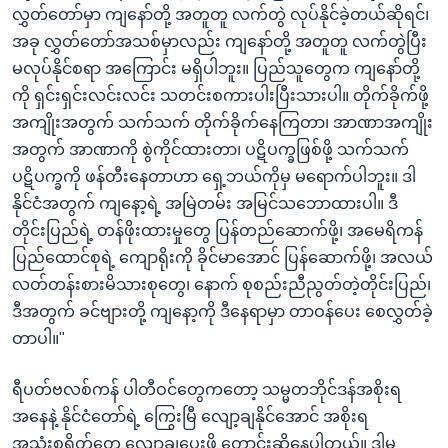
လွှတ်တော်မှာ ကျနော်တို့ အတူတူ လက်တွဲ လုပ်နိုင်ခဲ့တယ်ဆိုရင်၊
အခု လွှတ်တော်အသစ်မှာလည်း ကျနော်တို့ အတူတူ လက်တွဲပြီး
မလုပ်နိုင်စရာ အကြောင်း မရှိပါဘူး။ ပြည်သူတွေက ကျနော်တို့
ကို ရှင်းရှင်းလင်းလင်း သတင်းစကားပါးပြီးသားပါ။ တိုက်ခိုက်ဖို့
အကျိုးအတွက် သက်သက် တိုက်ခိုက်နေကြတာ၊ အာဏာအကျိုး
အတွက် အာဏာကို စွဲကိုင်ထားတာ၊ ပဋိပက္ခဖြစ်ဖို့ သက်သက်
ပဋိပက္ခကို ဖန်တီးနေတာဟာ ရှေ့ဘယ်ကိုမှ မရောက်ပါဘူး။ ဒါ
နိုင်ငံအတွက် ကျနော့ရဲ့ အမြဲတမ်း အမြင်သဘောထားပါ။ ဒီ
တိုင်းပြည်ရဲ့ တန်ဖိုးထားမှုတွေ ပြန်တည်ဆောက်ဖို့၊ အမေရိကန်
ပြည်ထောင်စုရဲ့ ကျောရိုးကို ခိုင်မာအောင် ပြန်ဆောက်ဖို့၊ အလယ်
လတ်တန်းစားမိသားစုတွေ၊ နောက် စုစည်းညီညွတ်တဲ့တိုင်းပြည်၊
ဒီအတွက် ခင်ဗျားတို့ ကျနော့ကို ဒီနေရာမှာ တာဝန်ပေး စေလွှတ်ခဲ့
တာပါ။"
ရီပတ်ဗလစ်ကန် ပါတီဝင်တွေကတော့ သမ္မတဘိုင်ဒန်အစိုးရ
အနေနဲ့ နိုင်ငံတော်ရဲ့ ကြွေးမြီ လျော့ချနိုင်အောင် အစိုးရ
အသုံးစရိတ်တွေ လျော့ချပေးဖို့ တောင်းဆိုနေပါတယ်။ ဒါမှ