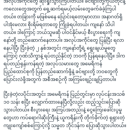
အလုပ်အကိုင်တွေ ဆုံးရှုံးသွားကြပါတယ်။ ခင်ဗျားတို့ကိုယ်တိုင်နဲ့
ကလေးတွေအတွက် ရှေ့ဆက်ရမယ့်လမ်းတွေခက်ခဲခဲ့ကြပါ
တယ်။ တခြားကို မဖြစ်မနေ ပြောင်းရတော့မှာလား၊ အနာဂတ်ရှိ
ပါအုံးမလား စိုးရိမ်ရတာတွေ ကြုံခဲ့ရပါတယ်၊ ကျနော် သိပါ
တယ်။ ဒါကြောင့် ဘယ်သူမဆို ပါဝင်နိုင်မယ့် စီးပွားရေးကို ကျ
နော်တို့ တည်ဆောက်နေတာပါ။ အလုပ်အကိုင်တွေ ပြန်ပြီး ရလာ
နေပါပြီ၊ ပြီးခဲ့တဲ့ ၂ နှစ်အတွင်း ကျနော်တို့ရဲ့ ရွေးချယ်မှုတွေ
ကြောင့် ဂုဏ်သိက္ခာနဲ့ ရပ်တည်နိုင်တဲ့ ဘဝကို ပြန်ရနေပါပြီ။ ဒါက
ရပ်တည်ရုန်းကန်ရတဲ့ အလုပ်သမားတွေ အမေရိကန်
ပြည်ထောင်စုကို ပြန်တည်ဆောက်ဖို့နဲ့ ခင်ဗျားတို့ ဘဝတွေကို
ပြောင်းလဲဖို့အတွက် အစီအစဉ်ကို အကြမ်းဗျဉ်းချပြတာပါ။
ပြီးခဲ့တဲ့လပိုင်းအတွင်း အမေရိကန် ပြည်တွင်းမှာ လုပ်ငန်းအသစ်
၁၀ သန်း စပြီး လျှောက်ထားနေပြီလို့လည်း ထည့်သွင်းပြောဆို
သွားပါတယ်။ စီးပွားရေး အကြပ်အတည်းနဲ့ ငွေကြေးဖေါင်းပွမှု
တွေဟာ ကပ်ရောဂါဆိုးကြီးနဲ့ ယူကရိန်းကို တိုက်ခိုက်တဲ့ ရုရှားတဲ့
ကျုးကျော်စစ်ကြောင့်လို့ သမ္မတ ဘိုင်ဒန်က ပြောဆိုသွားပါတယ်။