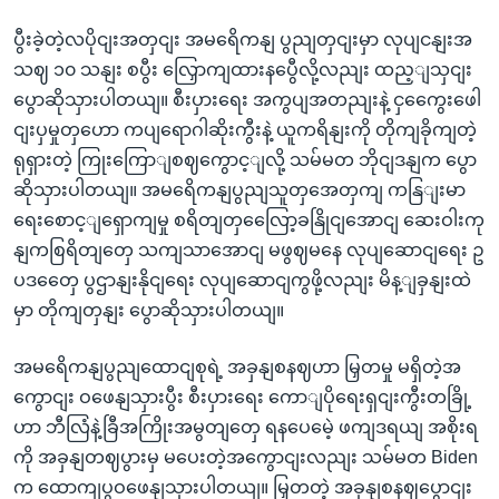
ပွီးခဲ့တဲ့လပိုငျးအတှငျး အမရေိကနျ ပွညျတှငျးမှာ လုပျငနျးအ
သဈ ၁၀ သနျး စပွီး လြှောကျထားနပွေီလို့လညျး ထည့ျသှငျး
ပွောဆိုသှားပါတယျ။ စီးပှားရေး အကွပျအတညျးနဲ့ ငှကွေေးဖေါ
ငျးပှမှုတှဟော ကပျရောဂါဆိုးကွီးနဲ့ ယူကရိနျးကို တိုကျခိုကျတဲ့
ရုရှားတဲ့ ကြုးကြောျစဈကွောင့ျလို့ သမ်မတ ဘိုငျဒနျက ပွော
ဆိုသှားပါတယျ။ အမရေိကနျပွညျသူတှအေတှကျ ကနြျးမာ
ရေးစောင့ျရှောကျမှု စရိတျတှလြေော့ခနြိုငျအောငျ ဆေးဝါးကု
နျကစြရိတျတှေ သကျသာအောငျ မဖွဈမနေ လုပျဆောငျရေး ဥ
ပဒတှေေ ပွဌာနျးနိုငျရေး လုပျဆောငျကွဖို့လညျး မိန့ျခှနျးထဲ
မှာ တိုကျတှနျး ပွောဆိုသှားပါတယျ။
အမရေိကနျပွညျထောငျစုရဲ့ အခှနျစနဈဟာ မြှတမှု မရှိတဲ့အ
ကွောငျး ဝဖေနျသှားပွီး စီးပှားရေး ကောျပိုရေးရှငျးကွီးတခြို့
ဟာ ဘီလြံနဲ့ခြီအကြိုးအမွတျတှေ ရနပေမေဲ့ ဖကျဒရယျ အစိုးရ
ကို အခှနျတဈပွားမှ မပေးတဲ့အကွောငျးလညျး သမ်မတ Biden
က ထောကျပွဝဖေနျသှားပါတယျ။ မြှတတဲ့ အခှနျစနဈပွောငျး