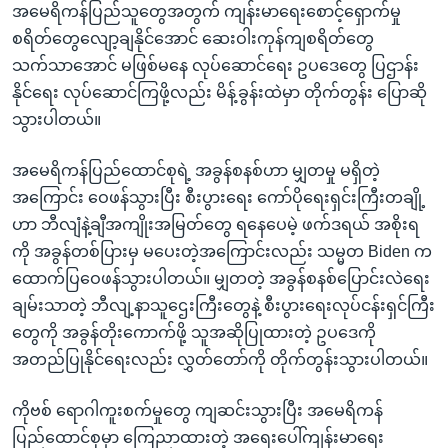
အမေရိကန်ပြည်သူတွေအတွက် ကျန်းမာရေးစောင့်ရှောက်မှု
စရိတ်တွေလျော့ချနိုင်အောင် ဆေးဝါးကုန်ကျစရိတ်တွေ
သက်သာအောင် မဖြစ်မနေ လုပ်ဆောင်ရေး ဥပဒေတွေ ပြဌာန်း
နိုင်ရေး လုပ်ဆောင်ကြဖို့လည်း မိန့်ခွန်းထဲမှာ တိုက်တွန်း ပြောဆို
သွားပါတယ်။
အမေရိကန်ပြည်ထောင်စုရဲ့ အခွန်စနစ်ဟာ မျှတမှု မရှိတဲ့
အကြောင်း ဝေဖန်သွားပြီး စီးပွားရေး ကော်ပိုရေးရှင်းကြီးတချို့
ဟာ ဘီလျံနဲ့ချီအကျိုးအမြတ်တွေ ရနေပေမဲ့ ဖက်ဒရယ် အစိုးရ
ကို အခွန်တစ်ပြားမှ မပေးတဲ့အကြောင်းလည်း သမ္မတ Biden က
ထောက်ပြဝေဖန်သွားပါတယ်။ မျှတတဲ့ အခွန်စနစ်ပြောင်းလဲရေး
ချမ်းသာတဲ့ ဘီလျ့နာသူဌေးကြီးတွေနဲ့ စီးပွားရေးလုပ်ငန်းရှင်ကြီး
တွေကို အခွန်တိုးကောက်ဖို့ သူအဆိုပြုထားတဲ့ ဥပဒေကို
အတည်ပြုနိုင်ရေးလည်း လွှတ်တော်ကို တိုက်တွန်းသွားပါတယ်။
ကိုဗစ် ရောဂါကူးစက်မှုတွေ ကျဆင်းသွားပြီး အမေရိကန်
ပြည်ထောင်စုမှာ ကြေညာထားတဲ့ အရေးပေါ်ကျန်းမာရေး