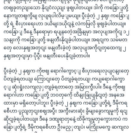
တဈခုတညျးသော နိုငျငံလညျး ဖွဈပါတယျ။ ဒါကို ကနြောျတို့
နောကျတဈကွိမျ လုပျရပါလိမ့ျမယျ။ ပွီးခဲ့တဲ့ ၂ နှဈ၊ ကနြောျ
တို့ ရဲ့ စီးပှားရေးဟာ ဒယိမျးဒယိုငျနဲ့ လဲကမြလို ဖွဈခဲ့ပါတယျ။
ကနြောျ ဒီနေ့ ဒီနရောမှာ ရပျနတေဲ့အခြိနျမှာ အလုပျအကိုငျ ၁၂
သနျးကို ကနြောျတို့ ဖနျတီးနိုငျခဲ့ပါတယျ။ အရငျက သမ်မတ
တှေ လေးနှဈအတှငျး ဖနျတီးခဲ့တဲ့ အလုပျအကိုငျတှထေကျ ၂
နှဈအတှငျးမှာ ပိုပွီး ဖနျတီးပေးနိုငျခဲ့တာပါ။
ပွီးခဲ့တဲ့ ၂ နှဈက ကိုဗဈ ရောဂါကွောင့ျ စီးပှားရေးလုပျငနျးတှေ
ပိတျခဲ့ရတယျ၊ ကြောငျးတှေ ပိတျခဲ့ရတယျ၊ ကပျရောဂါကွော
င့ျ ဆုံးရှုံးလကျလှှတျခဲ့ရတာတှေ အမြားကွီးပါ။ ဒီနေ့ ကိုဗဈ
ရောဂါဟာ ကနြောျတို့ ဘဝတှကေို ထိနျးခြုပျနိုငျတဲ့ အနအေ
ထားမှာ မရှိတော့ပါဘူး၊ ပွီးခဲ့တဲ့ ၂ နှဈက ကနြောျတို့ရဲ့ ဒီမိုကရ
စေီဟာ ပွညျတှငျးစဈအပွီး အကွီးမားဆုံး ခွိမျးခွောကျမှုကို ရငျ
ဆိုငျခဲ့ရပါတယျ။ ဒီနေ ဒဏျရာတှနေဲ့ ထိခိုကျမှုတှကွေားကပဲ က
နြောျတို့ရဲ့ ဒီမိုကရစေီဟာ ဦးမညှှတျပဲ၊ မကြိုးမကွေ ဆကျလ