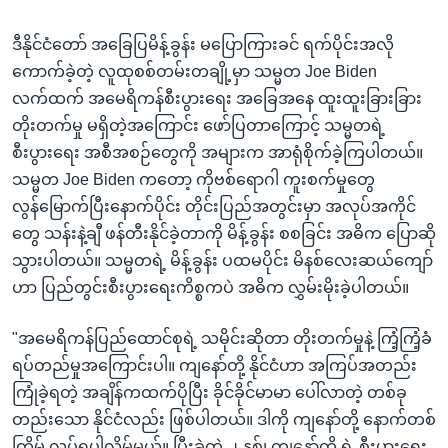
ဒီနိုင်ငံတော် အခြေပြမိန့်ခွန်း မပြောကြားခင် ရက်ပိုင်းအလို
ကောက်ခဲ့တဲ့ လူထုစစ်တမ်းတချို့မှာ သမ္မတ Joe Biden
လက်ထက် အမေရိကန်စီးပွားရေး အခြေအနေ ထူးထူးခြားခြား
တိုးတက်မှု မရှိတဲ့အကြောင်း ဖော်ပြတာကြောင့် သမ္မတရဲ့
စီးပွားရေး အစီအစဉ်တွေကို အများက အာရုံစိုက်ခဲ့ကြပါတယ်။
သမ္မတ Joe Biden ကတော့ ကိုဗစ်ရောဂါ ကူးစက်မှုတွေ
လွန်မြောက်ပြီးနောက်ပိုင်း တိုင်းပြည်အတွင်းမှာ အလုပ်အကိုင်
တွေ သန်းနဲ့ချီ ဖန်တီးနိုင်ခဲ့တာကို မိန့်ခွန်း စစခြင်း အဓိက ပြောဆို
သွားပါတယ်။ သမ္မတရဲ့ မိန့်ခွန်း ပထမပိုင်း မိနစ်လေးဆယ်ကျော်
ဟာ ပြည်တွင်းစီးပွားရေးကိစ္စကပဲ အဓိက လွှမ်းမိုးခဲ့ပါတယ်။
"အမေရိကန်ပြည်ထောင်စုရဲ့ သမိုင်းဆိုတာ တိုးတက်မှုနဲ့ ကြံ့ကြံ့ခံ
ရပ်တည်မှုအကြောင်းပါ။ ကျနော်တို့ နိုင်ငံဟာ အကြပ်အတည်း
ကြုံခဲ့ရတဲ့ အချိန်ကထက်ပိုပြီး ခိုင်ခိုင်မာမာ ပေါ်လာတဲ့ တစ်ခု
တည်းသော နိုင်ငံလည်း ဖြစ်ပါတယ်။ ဒါကို ကျနော်တို့ နောက်တစ်
ကြိမ် လုပ်ရပါလိမ့်မယ်။ ပြီးခဲ့တဲ့ ၂ နှစ်၊ ကျနော်တို့ ရဲ့ စီးပွားရေး