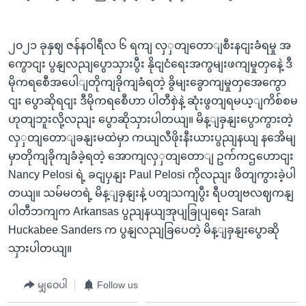
၂၀၂၁ ခုနှဈ ဇန်နဝါရီလ ၆ ရကျ လှှတျတောျစီးနငျးခံရမှု အ
ကွောငျး ပွနျလညျပွောသှားပွီး နိုငျငံရေးအကွမျးဖကျမှုတှနေဲ့ ဒီ
မိုကရစေီအပေါျတိုကျခိုကျခံရတဲ့ ခွိမျးခွောကျမှုတှအေကွော
ငျး ပွောဆိုရငျး ဒီမိုကရစေီဟာ ပါတီစှဲနဲ့ ဆုံးဖွတျရမယ့ျကိစ်စမ
ဟုတျဘူးလို့လညျး ပွောဆိုသှားပါတယျ။ မိန့ျခှနျးပွောကွားတဲ့
လှှတျတောျခနျးမထဲမှာ ကယျလီဖိုးနီးယားပွညျနယျ နအေိမျ
မှာတိုကျခိုကျခံခဲ့ရတဲ့ အောကျလှှတျတောျ ဥက်ကဌဟောငျး
Nancy Pelosi ရဲ့ ခငျပှနျး Paul Pelosi ကိုလညျး ဖိတျကွားခဲ့ပါ
တယျ။ သမ်မတရဲ့ မိန့ျခှနျးနဲ့ ပတျသကျပွီး ရီပတျဗလဈကနျ
ပါတီဘကျက Arkansas ပွညျနယျအုပျခြုပျရေး Sarah
Huckabee Sanders က ပွနျလညျခြပေတဲ့ မိန့ျခှနျးပွောဆို
သှားပါတယျ။
မျှဝေပါ
Follow us