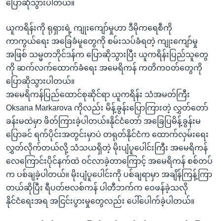
ပြောဆိုသွားပါတယ်။
ယူကရိန်းကို ရုရှားရဲ့ ကျုးကျော်မှုဟာ ဒီမိုကရေစီကို
ကာကွယ်ရေး အခြေခံမူတွေကို စမ်းသပ်ခံရတဲ့ ကျုးကျော်မှု
အဖြစ် သမ္မတဘိုင်ဒန်က ပြောဆိုသွားပြီး ယူကရိန်းပြည်သူတွေ
ကို ဆက်လက်ထောက်ခံရေး အမေရိကန် ကတိကဝတ်တွေကို
ပြောဆိုသွားပါတယ်။
အမေရိကန်ပြည်ထောင်စုဆိုင်ရာ ယူကရိန်း သံအမတ်ကြီး
Oksana Markarova ကိုလည်း မိန့်ခွန်းပြောကြားတဲ့ လွှတ်တော်
ခန်းမထဲမှာ ဖိတ်ကြားခဲ့ပါတယ်။နိုင်ငံတော် အခြေပြမိန့်ခွန်းမ
ပြောခင် ရက်ပိုင်းအတွင်းမှာပဲ တရုတ်နိုင်ငံက ထောက်လှမ်းရေး
လွှတ်လိုက်တယ်လို့ သံသယရှိတဲ့ မိုးပျံပူပေါင်းကြီး အမေရိကန်
လေကြောင်းပိုင်နက်ထဲ ဝင်လာခဲ့တာကြောင့် အမေရိကန် စစ်တပ်
က ပစ်ချခဲ့ပါတယ်။ မိုးပျံပူပေါင်းကို ပစ်ချရာမှာ အချိန်ကြန့်ကြာ
တယ်ဆိုပြီး ရီပတ်ဗလစ်ကန် ပါတီဘက်က ဝေဖန်ခဲ့သလို
နိုင်ငံရေးအရ အငြင်းပွားမှုတွေလည်း ပေါ်ပေါက်ခဲ့ပါတယ်။