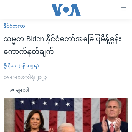
သုံး
ရ
လွယ်ကူ
နိုင်ငံတကာ
မူလစာမျက်နှာ
စေ
သမ္မတ Biden နိုင်ငံတော်အခြေပြမိန့်ခွန်း
မြန်မာ
သည့်
ကောက်နုတ်ချက်
ကမ္ဘာ့သတင်းများ
Link
ဗွီဒီယို
နိုင်ငံတကာ
ဗွီအိုအေ (မြန်မာဌာန)
များ
သတင်းလွတ်လပ်ခွင့်
အမေရိကန်
၀၈ ေဖေဖာ္၀ါရီ၊ ၂၀၂၃
ပင်မ
ရပ်ဝန်းတခု လမ်းတခု အလွန်
တရုတ်
အကြောင်းအရာ
မျှဝေပါ
သို့
အင်္ဂလိပ်စာလေ့လာမယ်
အစ္စရေး-ပါလက်စတိုင်း
ကျော်
အပတ်စဉ်ကဏ္ဍများ
အမေရိကန်သုံးအီဒီယံ
ကြည့်
ရေဒီယိုနှင့်ရုပ်သံ အချက်အလက်များ
မကြေးမုံရဲ့ အင်္ဂလိပ်စာ
ရေဒီယို
ရန်
ပင်မ
ရေဒီယို/တီဗွီအစီအစဉ်
ရုပ်ရှင်ထဲက အင်္ဂလိပ်စာ
တီဗွီ