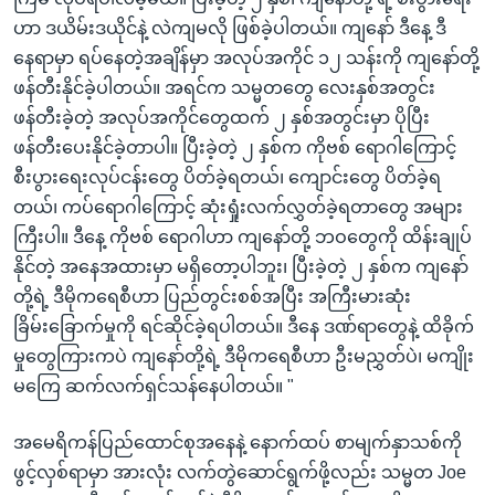
ဟာ ဒယိမ်းဒယိုင်နဲ့ လဲကျမလို ဖြစ်ခဲ့ပါတယ်။ ကျနော် ဒီနေ့ ဒီ
နေရာမှာ ရပ်နေတဲ့အချိန်မှာ အလုပ်အကိုင် ၁၂ သန်းကို ကျနော်တို့
ဖန်တီးနိုင်ခဲ့ပါတယ်။ အရင်က သမ္မတတွေ လေးနှစ်အတွင်း
ဖန်တီးခဲ့တဲ့ အလုပ်အကိုင်တွေထက် ၂ နှစ်အတွင်းမှာ ပိုပြီး
ဖန်တီးပေးနိုင်ခဲ့တာပါ။ ပြီးခဲ့တဲ့ ၂ နှစ်က ကိုဗစ် ရောဂါကြောင့်
စီးပွားရေးလုပ်ငန်းတွေ ပိတ်ခဲ့ရတယ်၊ ကျောင်းတွေ ပိတ်ခဲ့ရ
တယ်၊ ကပ်ရောဂါကြောင့် ဆုံးရှုံးလက်လွှတ်ခဲ့ရတာတွေ အများ
ကြီးပါ။ ဒီနေ့ ကိုဗစ် ရောဂါဟာ ကျနော်တို့ ဘဝတွေကို ထိန်းချုပ်
နိုင်တဲ့ အနေအထားမှာ မရှိတော့ပါဘူး၊ ပြီးခဲ့တဲ့ ၂ နှစ်က ကျနော်
တို့ရဲ့ ဒီမိုကရေစီဟာ ပြည်တွင်းစစ်အပြီး အကြီးမားဆုံး
ခြိမ်းခြောက်မှုကို ရင်ဆိုင်ခဲ့ရပါတယ်။ ဒီနေ ဒဏ်ရာတွေနဲ့ ထိခိုက်
မှုတွေကြားကပဲ ကျနော်တို့ရဲ့ ဒီမိုကရေစီဟာ ဦးမညွှတ်ပဲ၊ မကျိုး
မကြေ ဆက်လက်ရှင်သန်နေပါတယ်။ "
အမေရိကန်ပြည်ထောင်စုအနေနဲ့ နောက်ထပ် စာမျက်နှာသစ်ကို
ဖွင့်လှစ်ရာမှာ အားလုံး လက်တွဲဆောင်ရွက်ဖို့လည်း သမ္မတ Joe