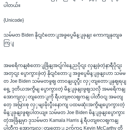
ပါတယ်။
{Unicode}
သမ်မတ Biden နိုငျငံတောျအခွပွေမိန့ျခှနျး ကောကျနုတျခ
ကြျ
အမရေိကနျစံတောျခြိနျအငျ်ဂါနေ့ညပိုငျး လှနျခဲ့တဲ့နာရီပိုငျး
အတှငျး ပွောကွားခဲ့တဲ့ နိုငျငံတောျ အခွပွေမိန့ျခှနျးဟာ သမ်မ
တ Joe Biden သမ်မတဖွဈ တာဝနျယူပွီး လှှတျတောျနှဈရပျ
ရှေ့ ဒုတိယအကွိမျ ပွောကွားတဲ့ မိန့ျခှနျးဖွဈသလို အမရေိကနျ
အောကျလှှတျတောျကို ရီပတျဗလဈကနျ ပါတီဝငျ အမတျ
တှေ အမြားစု လှှမျးမိုးပွီးနောကျ ပထမဆုံးအကွိမျပွောကွားတဲ့
မိန့ျခှနျးဖွဈပါတယျ။ သမ်မတ Joe Biden မိန့ျခှနျးပွောကွား
တဲ့အခြိနျမှာ ဒုသမ်မတ Kamala Harris နဲ့ ရီပတျဗလဈကနျ
ပါတီက အောကျလှှတျတောျ ဥက်ကဌ Kevin McCarthy တို့