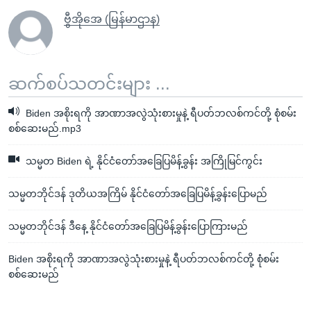
ဗွီအိုအေ (မြန်မာဌာန)
ဆက်စပ်သတင်းများ ...
Biden အစိုးရကို အာဏာအလွဲသုံးစားမှုနဲ့ ရီပတ်ဘလစ်ကင်တို့ စုံစမ်း
စစ်ဆေးမည်.mp3
သမ္မတ Biden ရဲ့ နိုင်ငံတော်အခြေပြမိန့်ခွန်း အကြိုမြင်ကွင်း
သမ္မတဘိုင်ဒန် ဒုတိယအကြိမ် နိုင်ငံတော်အခြေပြမိန့်ခွန်းပြောမည်
သမ္မတဘိုင်ဒန် ဒီနေ့ နိုင်ငံတော်အခြေပြမိန့်ခွန်းပြောကြားမည်
Biden အစိုးရကို အာဏာအလွဲသုံးစားမှုနဲ့ ရီပတ်ဘလစ်ကင်တို့ စုံစမ်း
စစ်ဆေးမည်