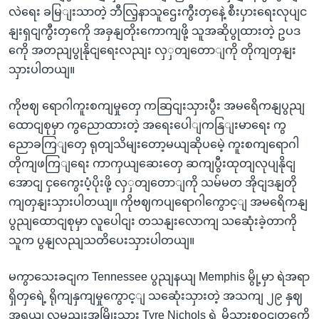
လဲရေး ခမြျးသာတဲ့ ဘီလြ့နာသူဌေးကွီးတှနေဲ့ စီးပှားရေးလုပျင
နျးရှငျကွီးတှကေို အခှနျတိုးကောကျဖို့ သူအဆိုပွုထားတဲ့ ဥပဒ
ကေို အတညျပွုနိုငျရေးလညျး လှှတျတောျကို တိုကျတှနျး
သှားပါတယျ။
ကိုဗဈ ရောဂါကူးစကျမှုတှေ ကဆြငျးသှားပွီး အမရေိကနျပွညျ
ထောငျစုမှာ ကွညောထားတဲ့ အရေးပေါျကနြျးမာရေး ကွ
ညောခကြျတှေ ရုတျသိမျးတော့မယျဆိုပမေဲ့ ကူးစကျရောဂါ
တိုကျဖကြျရေး ကာကှယျဆေးတှေ ဆကျပွီးထုတျလုပျနိုငျ
အောငျ ငှကွေေးပံ့ပိုးဖို့ လှှတျတောျကို သမ်မတ အိုငျဒနျတို
ကျတှနျးသှားပါတယျ။ ကိုဗဈကပျရောဂါကွောင့ျ အမရေိကနျ
ပွညျထောငျစုမှာ လူပေါငျး တသနျးလောကျ သဆေုံးခဲ့တာကို
သူက ပွနျလညျသတိပေးသှားပါတယျ။
မကွာသေးခငျက Tennessee ပွညျနယျ Memphis မွို့မှာ ရဲအရာ
ရှိတှရေဲ့ ရိုကျနှကျမှုကွောင့ျ သဆေုံးသှားတဲ့ အသကျ ၂၉ နှဈ
အရှယျ လူမညျးအမြိုးသား Tyre Nichols ရဲ့ မိသားစုဝငျတှကေို