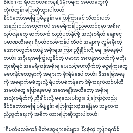
Biden က ရီပတ်ဗလစ်ကန်နဲ့ ဒီမိုကရက် အမတ်တွေကို
တိုက်တွန်း ပြောဆိုသွားပါတယ်။
နိုင်ငံတော်အခြေပြမိန့်ခွန်း မပြောကြားခင် သီတင်းပတ်
အနည်းငယ်အတွင်းကပဲ အမေရိကန်ပြည်ထောင်စုမှာ အစိုးရ
လုပ်ငန်းတွေ ဆက်လက် လည်ပတ်နိုင်ဖို့ အသုံးစရိတ် ချေးငွေ
ပမာဏတိုးရေး ရီပတ်ဗလစ်ကန်ပါတီဝင် အများစု လွှမ်းမိုးတဲ့
အောက်လွှတ်တော်နဲ့ အစိုးရအကြား ညှိနှိုင်းလို့ မရ ဖြစ်နေခဲ့ပါ
တယ်။ အစိုးရအကြွေးယူနိုင်တဲ့ ပမာဏ အကန့်အသတ်ကို မတိုး
ဘူးဆိုရင် အမေရိကန်အစိုးရ ပေးသင့်ပေးထိုက်တဲ့ ငွေကြေးတွေ
မပေးနိုင်တော့မှာကို အများက စိုးရိမ်နေပါတယ်။ ဒီအခြေအနေ
ကို အရောက်မခံဘူးလို့ ရီပတ်ဗစ်ကန်ရော ဒီမိုကရက်တစ်ပါတီ
အမတ်တွေ ပြောနေပေမဲ့ အခုအချိန်အထိတော့ အစိုးရ
အသုံးစရိတ်ကို ညှိနှိုင်းလို့ မရသေးပါဘူး။ ဒါ့ကြောင့်လည်း
နိုင်ငံတော်အခြေပြမိန့်ခွန်း ပြောကြားတဲ့အချိန်မှာ သမ္မတက
ညီညွတ်ရေးကို အဓိက ထားပြောဆိုသွားပါတယ်။
"ရီပတ်ဗလစ်ကန် မိတ်ဆွေများခင်ဗျား၊ ပြီးခဲ့တဲ့ ကွန်ဂရက်စ်