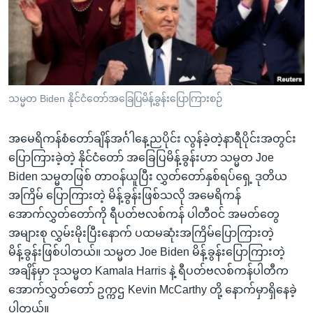
အ
သုတပဒေသာ အင်္ဂလိပ်စာ
ညွန်း
Learning English
စာမျက်နှာ
သို့
ဗွီအိုအေ လူမှုကွန်ယက်များ
ကျော်
ကြည့်
သမ္မတ Biden နိုင်ငံတော်အခြေပြမိန့်ခွန်းပြောကြားစဉ်
ရန်
ဘာသာစကားများ
ရှာဖွေ
အမေရိကန်စံတော်ချိန်အင်္ဂါနေ့ညပိုင်း လွန်ခဲ့တဲ့နာရီပိုင်းအတွင်း
ရန်
ပြောကြားခဲ့တဲ့ နိုင်ငံတော် အခြေပြမိန့်ခွန်းဟာ သမ္မတ Joe
နေရာ
Biden သမ္မတဖြစ် တာဝန်ယူပြီး လွှတ်တော်နှစ်ရပ်ရှေ့ ဒုတိယ
သို့
အကြိမ် ပြောကြားတဲ့ မိန့်ခွန်းဖြစ်သလို အမေရိကန်
ကျော်
အောက်လွှတ်တော်ကို ရီပတ်ဗလစ်ကန် ပါတီဝင် အမတ်တွေ
ရန်
အများစု လွှမ်းမိုးပြီးနောက် ပထမဆုံးအကြိမ်ပြောကြားတဲ့
မိန့်ခွန်းဖြစ်ပါတယ်။ သမ္မတ Joe Biden မိန့်ခွန်းပြောကြားတဲ့
အချိန်မှာ ဒုသမ္မတ Kamala Harris နဲ့ ရီပတ်ဗလစ်ကန်ပါတီက
အောက်လွှတ်တော် ဥက္ကဌ Kevin McCarthy တို့ နောက်မှာရှိနေခဲ့
ပါတယ်။