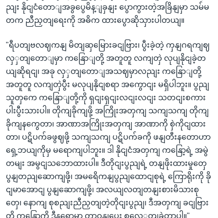
ညျး နိုငျငံတောျအခွပွေမိန့ျခှနျး ပွောကွားတဲ့အခြိနျမှာ သမ်မ
တက ညီညှတျရေးကို အဓိက ထားပွောဆိုသှားပါတယျ။
"ရီပတျဗလဈကနျ မိတျဆှမြေားခငျဗြား၊ ပွီးခဲ့တဲ့ ကှနျဂရကျဈ
လှှတျတောျမှာ ကနြောျတို့ အတူတူ လကျတှဲ လုပျနိုငျခဲ့တ
ယျဆိုရငျ၊ အခု လှှတျတောျအသဈမှာလညျး ကနြောျတို့
အတူတူ လကျတှဲပွီး မလုပျနိုငျစရာ အကွောငျး မရှိပါဘူး။ ပွညျ
သူတှကေ ကနြောျတို့ကို ရှငျးရှငျးလငျးလငျး သတငျးစကား
ပါးပွီးသားပါ။ တိုကျခိုကျဖို့ အကြိုးအတှကျ သကျသကျ တိုကျ
ခိုကျနကွေတာ၊ အာဏာအကြိုးအတှကျ အာဏာကို စှဲကိုငျထား
တာ၊ ပဋိပက်ခဖွဈဖို့ သကျသကျ ပဋိပက်ခကို ဖနျတီးနတောဟာ
ရှေ့ဘယျကိုမှ မရောကျပါဘူး။ ဒါ နိုငျငံအတှကျ ကနြော့ရဲ့ အမွဲ
တမျး အမွငျသဘောထားပါ။ ဒီတိုငျးပွညျရဲ့ တနျဖိုးထားမှုတှေ
ပွနျတညျဆောကျဖို့၊ အမရေိကနျပွညျထောငျစုရဲ့ ကြောရိုးကို ခို
ငျမာအောငျ ပွနျဆောကျဖို့၊ အလယျလတျတနျးစားမိသားစု
တှေ၊ နောကျ စုစညျးညီညှတျတဲ့တိုငျးပွညျ၊ ဒီအတှကျ ခငျဗြား
တို့ ကနြော့ကို ဒီနရောမှာ တာဝနျပေး စလှေှတျခဲ့တာပါ။"