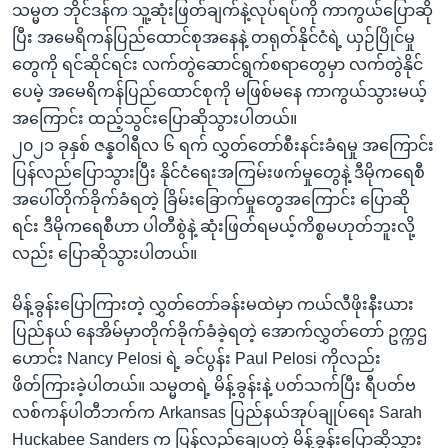
သမ္မတ ဘိုင်ဒန်က သူ့ဆုံးဖြတ်ချက်နဲ့လုပ်ရပ်ကို ကာကွယ်ပြောဆို
ပြီး အမေရိကန်ပြည်ထောင်စုအနေနဲ့ တရုတ်နိုင်ငံရဲ့ ယှဉ်ပြိုင်မှု
တွေကို ရင်ဆိုင်ရင်း လက်တွဲဆောင်ရွက်စရာတွေမှာ လက်တွဲနိုင်
ပေမဲ့ အမေရိကန်ပြည်ထောင်စုကို မဖြစ်မနေ ကာကွယ်သွားမယ့်
အကြောင်း ထည့်သွင်းပြောဆိုသွားပါတယ်။
၂၀၂၁ ခုနှစ် ဇန္နဝါရီလ ၆ ရက် လွှတ်တော်စီးနင်းခံရမှု အကြောင်း
ပြန်လည်ပြောသွားပြီး နိုင်ငံရေးအကြမ်းဖက်မှုတွေနဲ့ ဒီမိုကရေစီ
အပေါ်တိုက်ခိုက်ခံရတဲ့ ခြိမ်းခြောက်မှုတွေအကြောင်း ပြောဆို
ရင်း ဒီမိုကရေစီဟာ ပါတီစွဲနဲ့ ဆုံးဖြတ်ရမယ့်ကိစ္စမဟုတ်ဘူးလို့
လည်း ပြောဆိုသွားပါတယ်။
မိန့်ခွန်းပြောကြားတဲ့ လွှတ်တော်ခန်းမထဲမှာ ကယ်လီဖိုးနီးယား
ပြည်နယ် နေအိမ်မှာတိုက်ခိုက်ခံခဲ့ရတဲ့ အောက်လွှတ်တော် ဥက္ကဌ
ဟောင်း Nancy Pelosi ရဲ့ ခင်ပွန်း Paul Pelosi ကိုလည်း
ဖိတ်ကြားခဲ့ပါတယ်။ သမ္မတရဲ့ မိန့်ခွန်းနဲ့ ပတ်သက်ပြီး ရီပတ်ဗ
လစ်ကန်ပါတီဘက်က Arkansas ပြည်နယ်အုပ်ချုပ်ရေး Sarah
Huckabee Sanders က ပြန်လည်ချေပတဲ့ မိန့်ခွန်းပြောဆိုသွား