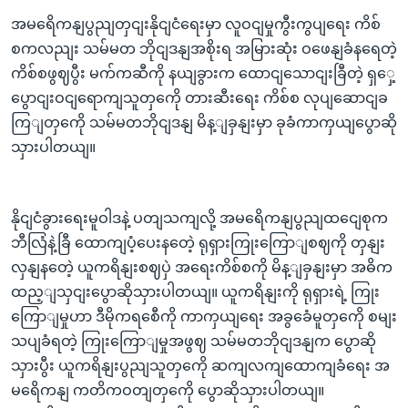
အမရေိကနျပွညျတှငျးနိုငျငံရေးမှာ လူဝငျမှုကွီးကွပျရေး ကိစ်
စကလညျး သမ်မတ ဘိုငျဒနျအစိုးရ အမြားဆုံး ဝဖေနျခံနရေတဲ့
ကိစ်စဖွဈပွီး မက်ကဆီကို နယျခွားက ထောငျသောငျးခြီတဲ့ ရှှေ့
ပွောငျးဝငျရောကျသူတှကေို တားဆီးရေး ကိစ်စ လုပျဆောငျခ
ကြျတှကေို သမ်မတဘိုငျဒနျ မိန့ျခှနျးမှာ ခုခံကာကှယျပွောဆို
သှားပါတယျ။
နိုငျငံခွားရေးမူဝါဒနဲ့ ပတျသကျလို့ အမရေိကနျပွညျထငျေစုက
ဘီလြံနဲ့ခြီ ထောကျပံ့ပေးနတေဲ့ ရုရှားကြုးကြောျစဈကို တှနျး
လှနျနတေဲ့ ယူကရိနျးစဈပှဲ အရေးကိစ်စကို မိန့ျခှနျးမှာ အဓိက
ထည့ျသှငျးပွောဆိုသှားပါတယျ။ ယူကရိနျးကို ရုရှားရဲ့ ကြုး
ကြောျမှုဟာ ဒီမိုကရစေီကို ကာကှယျရေး အခွခေံမူတှကေို စမျး
သပျခံရတဲ့ ကြုးကြောျမှုအဖွဈ သမ်မတဘိုငျဒနျက ပွောဆို
သှားပွီး ယူကရိနျးပွညျသူတှကေို ဆကျလကျထောကျခံရေး အ
မရေိကနျ ကတိကဝတျတှကေို ပွောဆိုသှားပါတယျ။