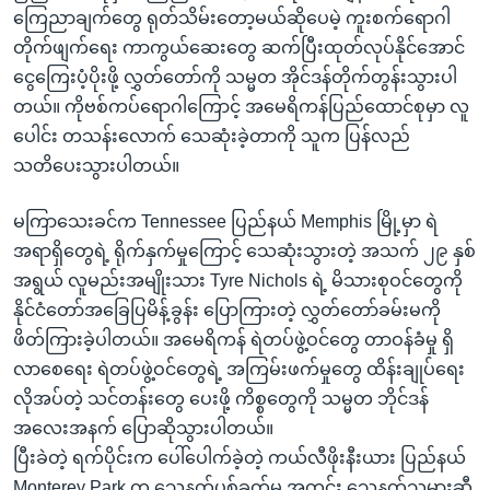
ကြေညာချက်တွေ ရုတ်သိမ်းတော့မယ်ဆိုပေမဲ့ ကူးစက်ရောဂါ
တိုက်ဖျက်ရေး ကာကွယ်ဆေးတွေ ဆက်ပြီးထုတ်လုပ်နိုင်အောင်
ငွေကြေးပံ့ပိုးဖို့ လွှတ်တော်ကို သမ္မတ အိုင်ဒန်တိုက်တွန်းသွားပါ
တယ်။ ကိုဗစ်ကပ်ရောဂါကြောင့် အမေရိကန်ပြည်ထောင်စုမှာ လူ
ပေါင်း တသန်းလောက် သေဆုံးခဲ့တာကို သူက ပြန်လည်
သတိပေးသွားပါတယ်။
မကြာသေးခင်က Tennessee ပြည်နယ် Memphis မြို့မှာ ရဲ
အရာရှိတွေရဲ့ ရိုက်နှက်မှုကြောင့် သေဆုံးသွားတဲ့ အသက် ၂၉ နှစ်
အရွယ် လူမည်းအမျိုးသား Tyre Nichols ရဲ့ မိသားစုဝင်တွေကို
နိုင်ငံတော်အခြေပြမိန့်ခွန်း ပြောကြားတဲ့ လွှတ်တော်ခမ်းမကို
ဖိတ်ကြားခဲ့ပါတယ်။ အမေရိကန် ရဲတပ်ဖွဲ့ဝင်တွေ တာဝန်ခံမှု ရှိ
လာစေရေး ရဲတပ်ဖွဲ့ဝင်တွေရဲ့ အကြမ်းဖက်မှုတွေ ထိန်းချုပ်ရေး
လိုအပ်တဲ့ သင်တန်းတွေ ပေးဖို့ ကိစ္စတွေကို သမ္မတ ဘိုင်ဒန်
အလေးအနက် ပြောဆိုသွားပါတယ်။
ပြီးခဲတဲ့ ရက်ပိုင်းက ပေါ်ပေါက်ခဲ့တဲ့ ကယ်လီဖိုးနီးယား ပြည်နယ်
Monterey Park က သေနတ်ပစ်ခတ်မှု အတွင်း သေနတ်သမားဆီ