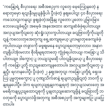
"ကနြော့ရဲ့ စီးပှားရေး အစီအစဉျက လူတှေ မေ့လြော့နတေဲ့ န
ရောတှမှော ရငျးနှီးမွုပျနှံဖို့ပါ၊ ပွီးခဲ့တဲ့ နှဈပေါငျး ၄၀ စီးပှားရေး
ကသောငျးကနငျး ဖွဈခဲ့တဲ့အခြိနျ လူတောျတောျမြားမြား
ဘေးဖယျခံရပွီး အမေ့ခံ အနအေထား ဆကျဆံခံခဲ့ရပါတယျ။
အလုပျအကိုငျတှေ ဆုံးရှုံးသှားကွပါတယျ။ ခငျဗြားတို့ကိုယျတို
ငျနဲ့ ကလေးတှအေတှကျ ရှေ့ဆကျရမယ့ျလမျးတှခေကျခဲခဲ့
ကွပါတယျ။ တခွားကို မဖွဈမနေ ပွောငျးရတော့မှာလား၊ အနာဂ
တျရှိပါအုံးမလား စိုးရိမျရတာတှေ ကွုံခဲ့ရပါတယျ၊ ကနြောျ သိ
ပါတယျ။ ဒါကွောင့ျ ဘယျသူမဆို ပါဝငျနိုငျမယ့ျ စီးပှားရေး
ကို ကနြောျတို့ တညျဆောကျနတောပါ။ အလုပျအကိုငျတှေ ပွ
နျပွီး ရလာနပေါပွီ၊ ပွီးခဲ့တဲ့ ၂ နှဈအတှငျး ကနြောျတို့ရဲ့ ရှေးခ
ယြျမှုတှကွေောင့ျ ဂုဏျသိက်ခာနဲ့ ရပျတညျနိုငျတဲ့ ဘဝကို ပွ
နျရနပေါပွီ။ ဒါက ရပျတညျရုနျးကနျရတဲ့ အလုပျသမားတှေ အ
မရေိကနျပွညျထောငျစုကို ပွနျတညျဆောကျဖို့နဲ့ ခငျဗြားတို့ ဘ
ဝတှကေို ပွောငျးလဲဖို့အတှကျ အစီအစဉျကို အကွမျးဗဉြျးခပြွ
တာပါ။