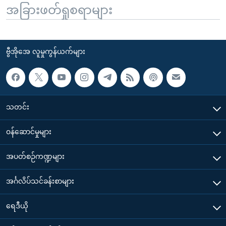
အခြားဖတ်ရှုစရာများ
ဗွီအိုအေ လူမှုကွန်ယက်များ
သတင်း
၀န်ဆောင်မှုများ
အပတ်စဉ်ကဏ္ဍများ
အင်္ဂလိပ်သင်ခန်းစာများ
ရေဒီယို