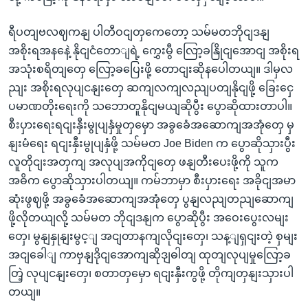
ရီပတျဗလဈကနျ ပါတီဝငျတှကေတော့ သမ်မတဘိုငျဒနျ
အစိုးရအနနေဲ့ နိုငျငံတောျရဲ့ ကွှေးမွီ လြော့ခနြိုငျအောငျ အစိုးရ
အသုံးစရိတျတှေ လြော့ခပြေးဖို့ တောငျးဆိုနပေါတယျ။ ဒါမှလ
ညျး အစိုးရလုပျငနျးတှေ ဆကျလကျလညျပတျနိုငျဖို့ ခြေးငှေ
ပမာဏတိုးရေးကို သဘောတူနိုငျမယျဆိုပွီး ပွောဆိုထားတာပါ။
စီးပှားရေးရငျးနှီးမွုပျနှံမှုတှမှော အခွခေံအဆောကျအအုံတှေ မှ
နျးမံရေး ရငျးနှီးမွုပျနှံဖို့ သမ်မတ Joe Biden က ပွောဆိုသှားပွီး
လူတိုငျးအတှကျ အလုပျအကိုငျတှေ ဖနျတီးပေးဖို့ကို သူက
အဓိက ပွောဆိုသှားပါတယျ။ ကမ်ဘာမှာ စီးပှားရေး အခိုငျအမာ
ဆုံးဖွဈဖို့ အခွခေံအဆောကျအအုံတှေ ပွနျလညျတညျဆောကျ
ဖို့လိုတယျလို့ သမ်မတ ဘိုငျဒနျက ပွောဆိုပွီး အဝေးပွေးလမျး
တှေ၊ မွနျနှုနျးမွင့ျ အငျတာနကျလိုငျးတှေ၊ သန့ျရှငျးတဲ့ စှမျး
အငျခေါျ ကာဗှနျဒိုငျအောကျဆိုဒျဓါတျ ထုတျလုပျမှုလြော့ခ
တြဲ့ လုပျငနျးတှေ၊ စတာတှမှော ရငျးနှီးကွဖို့ တိုကျတှနျးသှားပါ
တယျ။