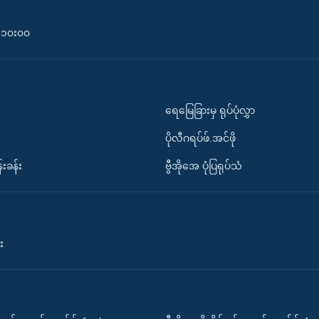
၀-၁၀း၀၀
ရေမြေခြားမှ ရုပ်ပုံလွှာ
ပိုလီဂရပ်ဖ်.အင်ဖို
်းခန်း
ဗွီအိုအေ ပုံပြရုပ်သံ
း