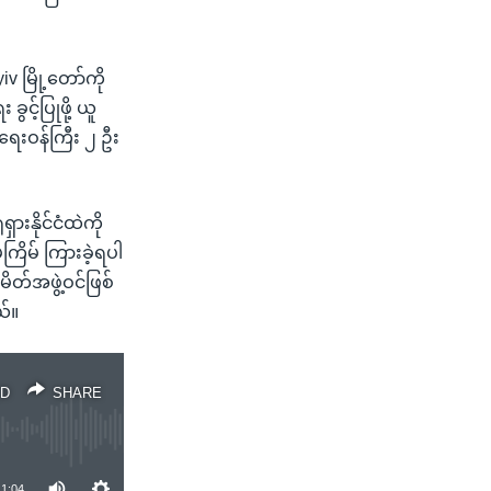
iv မြို့တော်ကို
ွင့်ပြုဖို့ ယူ
ားရေးဝန်ကြီး ၂ ဦး
းနိုင်ငံထဲကို
်ကြိမ် ကြားခဲ့ရပါ
ိတ်အဖွဲ့ဝင်ဖြစ်
ယ်။
D
SHARE
1:04