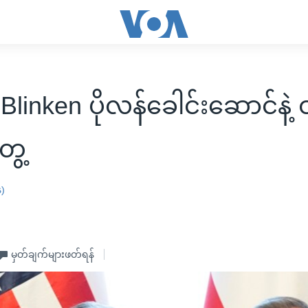
 Blinken ပိုလန်ခေါင်းဆောင်နဲ
တွေ့
န)
မှတ်ချက်များဖတ်ရန်