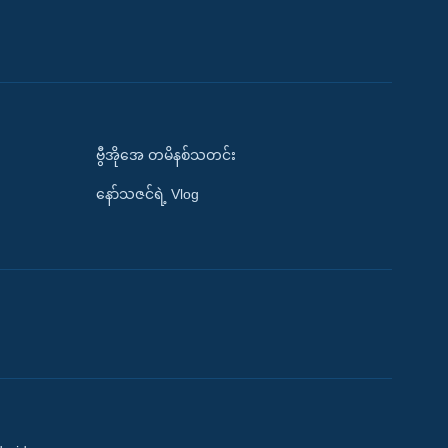
ဗွီအိုအေ တမိနစ်သတင်း
နော်သဇင်ရဲ့ Vlog