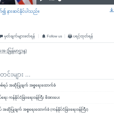
တ်၍ နားဆင်နိုင်ပါသည်။
EMBED
မှတ်ချက်များဖတ်ရန်
Follow us
ပရင့်ထုတ်ရန်
ိုအေ (မြန်မာဌာန)
်းများ ...
ရပ် အဆိုပြုချက် အစ္စရေးထောက်ခံ
ေး ကန်နိုင်ငံခြားရေးဝန်ကြီး ဖိအားပေး
အဆိုပြုချက် အစ္စရေးထောက်ခံ (ကန်နိုင်ငံခြားရေးဝန်ကြီး)