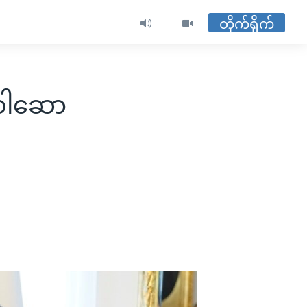
တိုက်ရိုက်
့ ဝါဆော