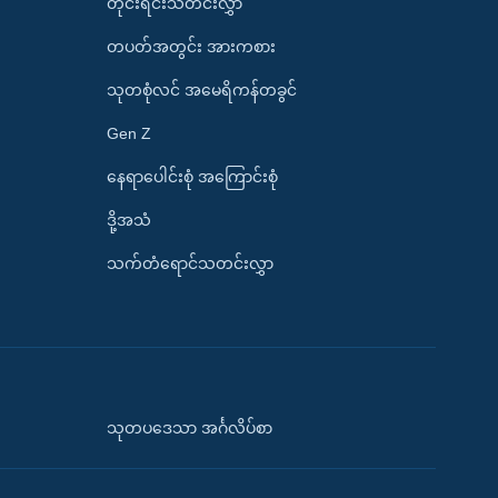
တိုင်းရင်းသတင်းလွှာ
တပတ်အတွင်း အားကစား
သုတစုံလင် အမေရိကန်တခွင်
Gen Z
နေရာပေါင်းစုံ အကြောင်းစုံ
ဒို့အသံ
သက်တံရောင်သတင်းလွှာ
သုတပဒေသာ အင်္ဂလိပ်စာ