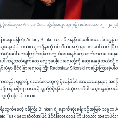
 နဲ့ ပိုလန်သမ္မတ Andrzej Duda တို့ကိုအတူတွေ့ရစဉ် (စက်တင်ဘာ ၁၂ ၊ ၂၀၂၄
ခြားရေးဝန်ကြီး Antony Blinken ဟာ ပိုလန်နိုင်ငံခေါင်းဆောင်တွေနဲ့ 
ုံဆွေးနွေးခဲ့ပါတယ်။ ယူကရိန်းကို ဝင်တိုက်နေတဲ့ ရုရှားအပေါ် ဆက်ပြီ
ောက်ဆုံးပေါ် လေကြောင်းရန်ကာကွယ်ရေးစနစ်တွေ ဆက်လက်ပေးနေ‌ရ
ကန့်သတ်ချက်တွေ လျှော့ပေါ့ပေးရေးတို့ကို ဆွေးနွေးခဲ့တယ်လို့ ဝန်
င်းပွဲမှာ နိုင်ငံခြားရေးဝန်ကြီး Radosław Sikorski ကပြောကြားခဲ့ပ
n ကလည်း ရုရှားရဲ့ လောင်စာတွေကို ပိုလန်နိုင်ငံ အားထားနေရတဲ့
ကန်အစိုးရ ဘယ်လိုကူညီပံ့ပိုးနိုင်မလဲဆိုတာကိုပါ ဆွေးနွေးခဲ့တယ်လ
ေကို ပြောပါတယ်။
 ခရီးထွက်နေတဲ့ ဝန်ကြီး Blinken ရဲ့ နောက်ဆုံးခရီးစဉ်အဖြစ် သမ္မတ 
ald Tusk နဲ့တွေ့ဆုံတဲ့အပြင် နိုင်ငံခြားရေးဝန်ကြီးနဲ့လည်း အစောပိုင်