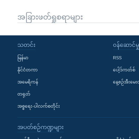
အခြားဖတ်ရှုစရာများ
သတင်း
၀န်ဆောင်မှ
မြန်မာ
RSS
နိုင်ငံတကာ
ပေါ့ဒ်ကတ်စ်
အမေရိကန်
နေ့စဉ်အီးမေ
တရုတ်
အစ္စရေး-ပါလက်စတိုင်း
အပတ်စဉ်ကဏ္ဍများ