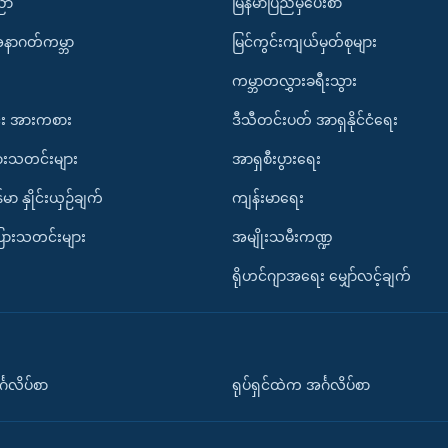
ပညာ
မြန်မာပြည်မှပေးစာ
အနာဂတ်ကမ္ဘာ
မြင်ကွင်းကျယ်မှတ်စုများ
ကမ္ဘာတလွှားခရီးသွား
း အားကစား
ဒီသီတင်းပတ် အာရှနိုင်ငံရေး
ားသတင်းများ
အာရှစီးပွားရေး
်မာ နှိုင်းယှဉ်ချက်
ကျန်းမာရေး
ပြားသတင်းများ
အမျိုးသမီးကဏ္ဍ
ရိုဟင်ဂျာအရေး မျှော်လင့်ချက်
်္ဂလိပ်စာ
ရုပ်ရှင်ထဲက အင်္ဂလိပ်စာ