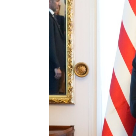
သုတပဒေသာ အင်္ဂလိပ်စာ
အ
ညွန်း
စာမျက်နှာ
သို့
ကျော်
ကြည့်
ရန်
ရှာဖွေ
ရန်
နေရာ
သို့
ကျော်
ရန်