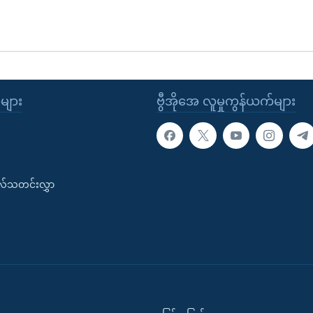
ုများ
ဗွီအိုအေ လူမှုကွန်ယက်များ
းလ်သတင်းလွှာ