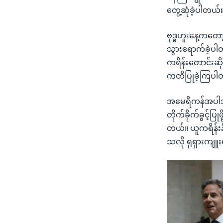
တွေ့ဆုံခဲ့ပါတယ်
ဗုဒ္ဓဟူးနေ့ကတော့
သွားရောက်ခဲ့ပါတယ်
ကရိန်းတောင်းဆိုတ
ကတိပြုခဲ့ကြပါ
အမေရိကန်အပါအဝင
တိုက်ခိုက်ခွင့်ပြ
တယ်။ ယူကရိန်းနိ
သလို ရုရှားကျူ