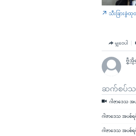
သီးခြားခွဲထု
မျှဝေပါ
ဗွီအ
ဆက်စပ်သတင
ဂါဇာဒေသ အပစ်
ဂါဇာဒေသ အပစ်ရပ်ရ
ဂါဇာဒေသ အပစ်ရပ် 