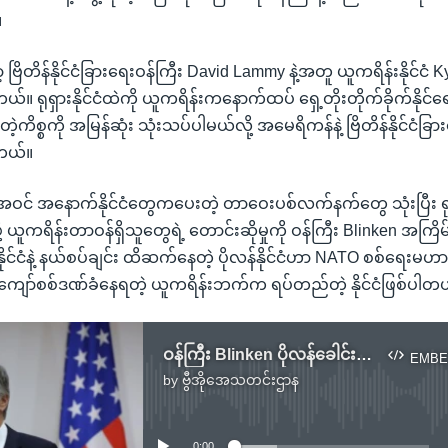
။
 ဗြိတိန်နိုင်ငံခြားရေးဝန်ကြီး David Lammy နဲ့အတူ ယူကရိန်းနိုင်ငံ Ky
။ ရုရှားနိုင်ငံထဲကို ယူကရိန်းကနောက်ထပ် ရှေ့တိုးတိုက်ခိုက်နိုင်ရေး ခ
ဲ့ကိစ္စကို အမြန်ဆုံး သုံးသပ်ပါမယ်လို့ အမေရိကန်နဲ့ ဗြိတိန်နိုင်ငံခြ
တယ်။
် အနောက်နိုင်ငံတွေကပေးတဲ့ တာဝေးပစ်လက်နက်တွေ သုံးပြီး ရုရှာ
ုဖို့ ယူကရိန်းတာဝန်ရှိသူတွေရဲ့ တောင်းဆိုမှုကို ဝန်ကြီး Blinken အကြိမ
ုင်ငံနဲ့ နယ်စပ်ချင်း ထိဆက်နေတဲ့ ပိုလန်နိုင်ငံဟာ NATO စစ်ရေးမဟာမ
းကျော်စစ်ဒဏ်ခံနေရတဲ့ ယူကရိန်းဘက်က ရပ်တည်တဲ့ နိုင်ငံဖြစ်ပါတ
ဝန်ကြီး Blinken ပိုလန်ခေါင်းဆောင်နဲ့ ဝါဆောမြို့မှာတွေ့
EMBE
by
ဗွီအိုအေသတင်းဌာန
No media source currently available
0:00