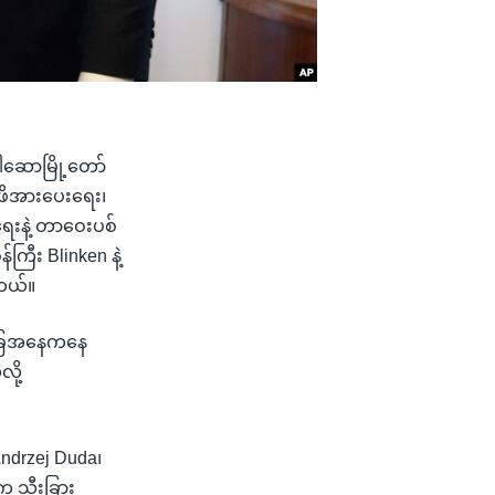
)
ဝါဆောမြို့တော်
း ဖိအားပေးရေး၊
ေးနဲ့ တာဝေးပစ်
ကြီး Blinken နဲ့
ါတယ်။
 အခြေအနေကနေ
ို့
Andrzej Duda၊
းက သီးခြား