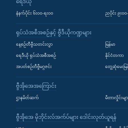
ရေဒီယို
နံနက်ပိုင်း ၆း၀၀-ရး၀၀
ညပိုင်း ၉း၀
ရုပ်သံအစီအစဉ်နှင့် ဗွီဒီယိုကဏ္ဍများ
နေ့စဉ်တီဗွီသတင်းလွှာ
မြန်မာ
ရေဒီယို ရုပ်သံအစီအစဉ်
နိုင်ငံတကာ
အပတ်စဉ်တီဗွီမဂ္ဂဇင်း
တွေ့ဆုံမေးမြန
ဗွီအိုအေအကြောင်း
ဌာနမိတ်ဆက်
မီတာလှိုင်းမျာ
ဗွီအိုအေ မိုဘိုင်းလ်အက်ပ်များ ဒေါင်းလုတ်ယူရန်
Learning English