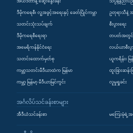
အယ်ဒီတာနဲ့ ဆွေးနွေးခန်း
သိပ္ပံနဲ့နည်း
ဒီမိုကရေစီ၊ လူ့အခွင့်အရေးနှင့် ခေတ်ပြိုင်ကမ္ဘာ
ဥတုရာသီနဲ့ 
သတင်းသုံးသပ်ချက်
စီးပွားရေး
ဒီမိုကရေစီရေးရာ
တပတ်အတွင်
အမေရိကန်နိုင်ငံရေး
လယ်ယာစီးပွ
သတင်းထောက်မှတ်စု
ယူကရိန်း၊ မြန
ကမ္ဘာ့သတင်းမီဒီယာထဲက မြန်မာ
ထူးခြားဆန်း
ကမ္ဘာ့ မြန်မာ့ မီဒီယာမြင်ကွင်း
လူမှုရှုခင်း
အင်္ဂလိပ်သင်ခန်းစာများ
အီဒီယံသင်ခန်းစာ
မကြေးမုံရဲ့အင