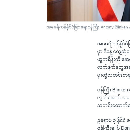
အမေရိကန်နိုင်ငံခြားရေးဝန်ကြီး Antony Blinken
အမေရိကန်နိုင်ငံ
မှာ ဒီနေ့ တွေ့ဆ
ယူကရိန်းကို န
လက်နက်တွေအပေါ် 
ပူးတွဲသတင်းစာရှ
ဝန်ကြီး Blinke
လွတ်အောင် အမေရိ
သတင်းထောက်တွ
ဥရောပ ၃ နိုင်ငံ
ဝန်ကြီးချုပ် Don