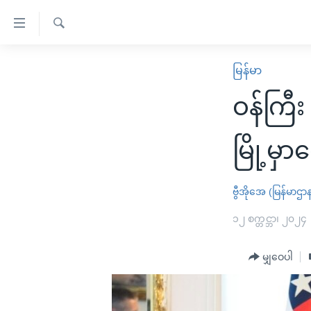
သုံး
ရ
ရှာဖွေ
လွယ်ကူ
မူလစာမျက်နှာ
မြန်မာ
ရ
စေ
မြန်မာ
လာ
ဝန်ကြီး
သည့်
ဒ်
ကမ္ဘာ့သတင်းများ
Link
ဗွီဒီယို
နိုင်ငံတကာ
မြို့မှာ
များ
သတင်းလွတ်လပ်ခွင့်
အမေရိကန်
ပင်မ
ရပ်ဝန်းတခု လမ်းတခု အလွန်
တရုတ်
ဗွီအိုအေ (မြန်မာဌာ
အကြောင်းအရာ
အင်္ဂလိပ်စာလေ့လာမယ်
အစ္စရေး-ပါလက်စတိုင်း
၁၂ စက္တင္ဘာ၊ ၂၀၂၄
သို့
အပတ်စဉ်ကဏ္ဍများ
အမေရိကန်သုံးအီဒီယံ
ကျော်
မျှဝေပါ
ကြည့်
ရေဒီယိုနှင့်ရုပ်သံ အချက်အလက်များ
မကြေးမုံရဲ့ အင်္ဂလိပ်စာ
ရေဒီယို
ရန်
ရေဒီယို/တီဗွီအစီအစဉ်
ရုပ်ရှင်ထဲက အင်္ဂလိပ်စာ
တီဗွီ
ပင်မ