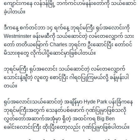
ကျောင်းကနေ လန်ဒန်မြို့ ဘက်ကင်ဟမ်နန်းတော်ကို သယ်ဆောင်
ခဲ့ပါတယ်။
ဒီကနေ့ စက်တင်ဘာ ၁၄ ရက်နေ့ ဘုရင်မကြီး ရုပ်အလောင်းကို
Westminster ခန်းမဆီကို သယ်ဆောင်တဲ့ လမ်းတလျှောက် သား
တော် တတိယမြောက် Charles ဘုရင်က ဦးဆောင်ပြီး တော်ဝင်
မိသားစုတွေ လိုက်ပါပို့ဆောင်မှာဖြစ်ပါတယ်။
ဘုရင်မကြီး ရုပ်အလောင်း သယ်ဆောင်တဲ့ လမ်းတလျှောက်
သောင်းနဲ့ချီတဲ့ လူတွေ စောင့်ပြီး ဂါရဝပြုကြမယ်လို့ ခန့်မှန်းပါ
တယ်။
ရုပ်အလောင်းသယ်ဆောင်တဲ့ အချိန်မှာ Hyde Park ပန်းခြံကနေ
ဘုရင်မကြီးအတွက် သေနတ်ပစ်ဖောက် ဂုဏ်ပြုမှာဖြစ်သလို
လွှတ်တော်အဆာက်အအုံမှာ ရှိတဲ့ အထင်ကရ Big Ben
ခေါင်းလောင်းကြီး ထိုးပြီးတော့လည်း ဂုဏ်ပြုမှာဖြစ်ပါတယ်။