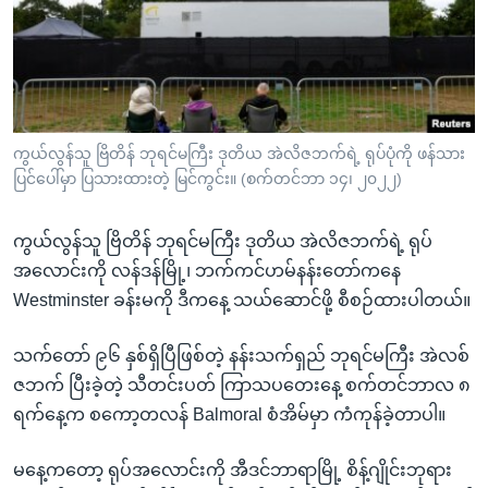
အ
သုတပဒေသာ အင်္ဂလိပ်စာ
ညွန်း
Learning English
စာမျက်နှာ
သို့
ဗွီအိုအေ လူမှုကွန်ယက်များ
ကျော်
ကြည့်
ကွယ်လွန်သူ ဗြိတိန် ဘုရင်မကြီး ဒုတိယ အဲလိဇဘက်ရဲ့ ရုပ်ပုံကို ဖန်သား
ပြင်ပေါ်မှာ ပြသားထားတဲ့ မြင်ကွင်း။ (စက်တင်ဘာ ၁၄၊ ၂၀၂၂)
ရန်
ဘာသာစကားများ
ရှာဖွေ
ကွယ်လွန်သူ ဗြိတိန် ဘုရင်မကြီး ဒုတိယ အဲလိဇဘက်ရဲ့ ရုပ်
ရန်
အလောင်းကို လန်ဒန်မြို့၊ ဘက်ကင်ဟမ်နန်းတော်ကနေ
နေရာ
Westminster ခန်းမကို ဒီကနေ့ သယ်ဆောင်ဖို့ စီစဉ်ထားပါတယ်။
သို့
ကျော်
သက်တော် ၉၆ နှစ်ရှိပြီဖြစ်တဲ့ နန်းသက်ရှည် ဘုရင်မကြီး အဲလစ်
ရန်
ဇဘက် ပြီးခဲ့တဲ့ သီတင်းပတ် ကြာသပတေးနေ့ စက်တင်ဘာလ ၈
ရက်နေ့က စကော့တလန် Balmoral စံအိမ်မှာ ကံကုန်ခဲ့တာပါ။
မနေ့ကတော့ ရုပ်အလောင်းကို အီဒင်ဘာရာမြို့ စိန့်ဂျိုင်းဘုရား