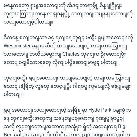
မနေ့ကတော့ ရုပျအလောငျးကို အီဒငျဘာရာမွို့ စိန့ျဂြိုငျး
ဘုရားကြောငျးကနေ လနျဒနျမွို့ ဘကျကငျဟမျနနျးတောျကို
သယျဆောငျခဲ့ပါတယျ။
ဒီကနေ့ စကျတငျဘာ ၁၄ ရကျနေ့ ဘုရငျမကွီး ရုပျအလောငျးကို
Westminster ခနျးမဆီကို သယျဆောငျတဲ့ လမျးတလြှောကျ
သားတောျ တတိယမွောကျ Charles ဘုရငျက ဦးဆောငျပွီး
တောျဝငျမိသားစုတှေ လိုကျပါပို့ဆောငျမှာဖွဈပါတယျ။
ဘုရငျမကွီး ရုပျအလောငျး သယျဆောငျတဲ့ လမျးတလြှောကျ
သောငျးနဲ့ခြီတဲ့ လူတှေ စောင့ျပွီး ဂါရဝပွုကွမယျလို့ ခန့ျမှနျး
ပါတယျ။
ရုပျအလောငျးသယျဆောငျတဲ့ အခြိနျမှာ Hyde Park ပနျးခွံက
နေ ဘုရငျမကွီးအတှကျ သနေတျပဈဖောကျ ဂုဏျပွုမှာဖွဈ
သလို လှှတျတောျအဆာကျအအုံမှာ ရှိတဲ့ အထငျကရ Big
Ben ခေါငျးလောငျးကွီး ထိုးပွီးတော့လညျး ဂုဏျပွုမှာဖွဈပါတ