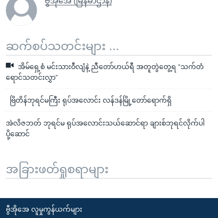
ဗွီအိုအေ (မြန်မာဌာန)
ဆက်စပ်သတင်းများ ...
အိမ်ရှေ့စံ မင်းသားဝီလျံနဲ့ ညီတော်ဟယ်ရီ အတူတွဲတွေ့ရ “သက်တံ
ရောင်သတင်းလွှာ”
ဗြိတိန်ဘုရင်မကြီး ရုပ်အလောင်း လန်ဒန်မြို့တော်ရောက်ရှိ
အဲလိဇဘတ် ဘုရင်မ ရုပ်အလောင်းသယ်ဆောင်ရာ ချားစ်ဘုရင်လိုက်ပါ
ပို့ဆောင်
အခြားဖတ်ရှုစရာများ
ဗွီအိုအေ လူမှုကွန်ယက်များ