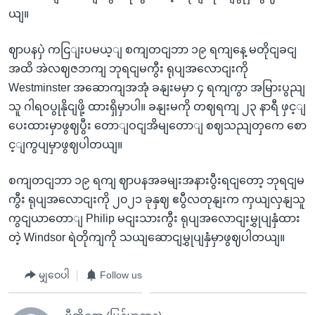
ယျ။
ဈာပနပှဲ ကငြျးပမယ့ျ စကျတငျဘာ ၁၉ ရကျနေ့ မတိုငျခငျ
အထိ အဲလဈဇဘကျ ဘုရငျမကွီး ရုပျအလောငျးကို
Westminster အဆောကျအအုံ ခနျးမမှာ ၄ ရကျကွာ အမြားပွညျ
သူ ဂါရဝပွုနိုငျဖို့ ထားရှိမှာပါ။ ခနျးမကို တဈရကျ ၂၃ နာရီ ဖှင့ျ
ပေးထားမှာဖွဈပွီး တောျဝငျအိမျတောျ စဈသညျတှကေ စော
င့ျကွပျမှာဖွဈပါတယျ။
စကျတငျဘာ ၁၉ ရကျ ဈာပနအခမျးအနားပွီးရငျတော့ ဘုရငျမ
ကွီး ရုပျအလောငျးကို ၂၀၂၁ ခုနှဈ ဧပွီလတုနျးက ကှယျလှနျသူ
ကွငျယာတောျ Philip မငျးသားကွီး ရုပျအလောငျးမွှုပျနှံထား
တဲ့ Windsor ရဲတိုကျကို သယျဆောငျမွှုပျနှံမှာဖွဈပါတယျ။
မျှဝေပါ
Follow us