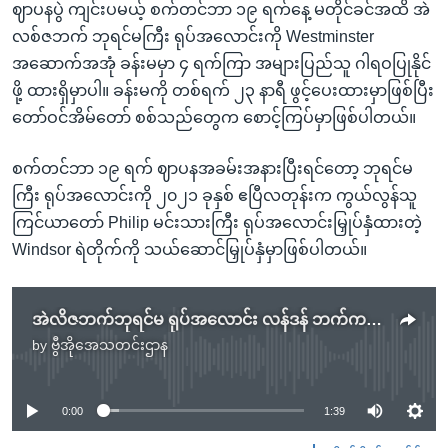
ဈာပနပွဲ ကျင်းပမယ့် စက်တင်ဘာ ၁၉ ရက်နေ့ မတိုင်ခင်အထိ အဲ
လစ်ဇဘက် ဘုရင်မကြီး ရုပ်အလောင်းကို Westminster
အဆောက်အအုံ ခန်းမမှာ ၄ ရက်ကြာ အများပြည်သူ ဂါရဝပြုနိုင်
ဖို့ ထားရှိမှာပါ။ ခန်းမကို တစ်ရက် ၂၃ နာရီ ဖွင့်ပေးထားမှာဖြစ်ပြီး
တော်ဝင်အိမ်တော် စစ်သည်တွေက စောင့်ကြပ်မှာဖြစ်ပါတယ်။
စက်တင်ဘာ ၁၉ ရက် ဈာပနအခမ်းအနားပြီးရင်တော့ ဘုရင်မ
ကြီး ရုပ်အလောင်းကို ၂၀၂၁ ခုနှစ် ဧပြီလတုန်းက ကွယ်လွန်သူ
ကြင်ယာတော် Philip မင်းသားကြီး ရုပ်အလောင်းမြှုပ်နှံထားတဲ့
Windsor ရဲတိုက်ကို သယ်ဆောင်မြှုပ်နှံမှာဖြစ်ပါတယ်။
အဲလိဇဘက်ဘုရင်မ ရုပ်အလောင်း လန်ဒန် ဘက်ကင်ဟမ်နန်းတော်ရောက်
by
ဗွီအိုအေသတင်းဌာန
No media source currently available
0:00
1:39