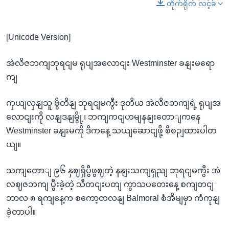
တိုက်ရိုက် လင့်ခ်
[Unicode Version]
အဲလိဇဘကျဘုရငျမ ရုပျအလောငျး Westminster ခနျးမရော
ကျ
ကှယျလှနျသူ ဗွိတိနျ ဘုရငျမကွီး ဒုတိယ အဲလိဇဘကျရဲ့ ရုပျအ
လောငျးကို လနျဒနျမွို့၊ ဘကျကငျဟမျနနျးတောျကနေ
Westminster ခနျးမကို ဒီကနေ့ သယျဆောငျဖို့ စီစဉျထားပါတ
ယျ။
သကျတောျ ၉၆ နှဈရှိပွီဖွဈတဲ့ နနျးသကျရှညျ ဘုရငျမကွီး အဲ
လဈဇဘကျ ပွီးခဲ့တဲ့ သီတငျးပတျ ကွာသပတေးနေ့ စကျတငျ
ဘာလ ၈ ရကျနေ့က စကော့တလနျ Balmoral စံအိမျမှာ ကံကုနျ
ခဲ့တာပါ။