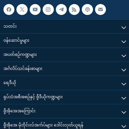
သတင်း
၀န်ဆောင်မှုများ
အပတ်စဉ်ကဏ္ဍများ
အင်္ဂလိပ်သင်ခန်းစာများ
ရေဒီယို
ရုပ်သံအစီအစဉ်နှင့် ဗွီဒီယိုကဏ္ဍများ
ဗွီအိုအေအကြောင်း
ဗွီအိုအေ မိုဘိုင်းလ်အက်ပ်များ ဒေါင်းလုတ်ယူရန်