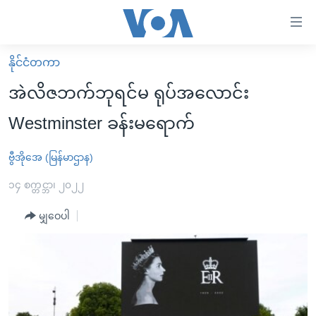
သုံး
ရ
လွယ်ကူ
နိုင်ငံတကာ
မူလစာမျက်နှာ
စေ
အဲလိဇဘက်ဘုရင်မ ရုပ်အလောင်း
မြန်မာ
သည့်
Westminster ခန်းမရောက်
ကမ္ဘာ့သတင်းများ
Link
ဗွီဒီယို
နိုင်ငံတကာ
ဗွီအိုအေ (မြန်မာဌာန)
များ
သတင်းလွတ်လပ်ခွင့်
အမေရိကန်
၁၄ စက္တင္ဘာ၊ ၂၀၂၂
ပင်မ
ရပ်ဝန်းတခု လမ်းတခု အလွန်
တရုတ်
အကြောင်းအရာ
မျှဝေပါ
သို့
အင်္ဂလိပ်စာလေ့လာမယ်
အစ္စရေး-ပါလက်စတိုင်း
ကျော်
အပတ်စဉ်ကဏ္ဍများ
အမေရိကန်သုံးအီဒီယံ
ကြည့်
ရေဒီယိုနှင့်ရုပ်သံ အချက်အလက်များ
မကြေးမုံရဲ့ အင်္ဂလိပ်စာ
ရေဒီယို
ရန်
ပင်မ
ရေဒီယို/တီဗွီအစီအစဉ်
ရုပ်ရှင်ထဲက အင်္ဂလိပ်စာ
တီဗွီ