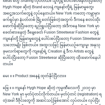
Ideas တွေ Sharing လုပ်တယ်။ သူတို့နဲ့ ပေါင်းစပ်ဖန်တီးပြီးတော့
Hygh Hope ဆိုတဲ့ Brand လေးနဲ့ ကျနော်တို့ရဲ့ မြန်မာမှုတွေ၊
အငွေ့အသက်တွေနဲ့ လုပ်နေတယ်။ New York ကတော့ ကမ္ဘာမှာ၊
ဖက်ရှင်မှာ နံပတ်တစ် မြို့တော်ဖြစ်တဲ့အတွက် ဒီကနေ စတင်ထိုး
ဖောက်ဖို့ဆိုပြီးတော့ ရည်ရွယ်ပြီးတော့ အဲဒီကနေ New York မှာ
ခေတ်စားနေတဲ့ ဒီနေ့ခေတ် Fusion Streetwear Fashion တွေနဲ့
ကျနော်တို့ မြန်မာမှုတွေနဲ့ ပေါင်းစပ်ပြီးတော့ Fusion Streetwear
သဘောမျိုး ဖြစ်တယ်။ အထူးသဖြင့် မြန်မာယဉ်ကျေးမှု၊ အနုသု
ခုမလက်ရာတွေကို ကျနော့်ရဲ့ Creation နဲ့ ဒီက Artists တွေနဲ့
ပေါင်းပြီးတော့ Fusion Streetwear ဆိုပြီးတော့ ထိုးဖောက်နေပါ
တယ်။
မေး ။ ။ Product အနေနဲ့ ထုတ်နိုင်ပြီလား။
ဖြေ ။ ။ ကျနော် Hygh Hope ဆိုတဲ့ ကုမ္ပဏီလေးကို ၂၀၁၇ မှာ
New York မှာ မှတ်ပုံတင်လိုက်တယ်။ မှတ်ပုံတင် (registration) ရ
တဲ့အခါ ဒီဇိုင်းတွေကို အဆင်သင့်ဖြစ်အောင် လုပ်တယ်။ လုပ်ပြီး