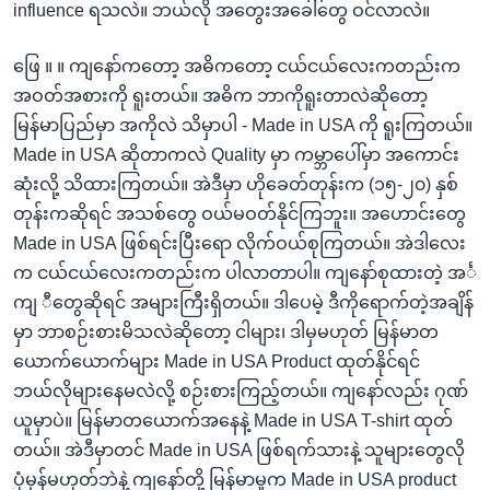
influence ရသလဲ။ ဘယ်လို အတွေးအခေါ်တွေ ဝင်လာလဲ။
ဖြေ ။ ။ ကျနော်ကတော့ အဓိကတော့ ငယ်ငယ်လေးကတည်းက
အဝတ်အစားကို ရူးတယ်။ အဓိက ဘာကိုရူးတာလဲဆိုတော့
မြန်မာပြည်မှာ အကိုလဲ သိမှာပါ - Made in USA ကို ရူးကြတယ်။
Made in USA ဆိုတာကလဲ Quality မှာ ကမ္ဘာပေါ်မှာ အကောင်း
ဆုံးလို့ သိထားကြတယ်။ အဲဒီမှာ ဟိုခေတ်တုန်းက (၁၅-၂၀) နှစ်
တုန်းကဆိုရင် အသစ်တွေ ဝယ်မဝတ်နိုင်ကြဘူး။ အဟောင်းတွေ
Made in USA ဖြစ်ရင်းပြီးရော လိုက်ဝယ်စုကြတယ်။ အဲဒါလေး
က ငယ်ငယ်လေးကတည်းက ပါလာတာပါ။ ကျနော်စုထားတဲ့ အင်္
ကျ ီတွေဆိုရင် အများကြီးရှိတယ်။ ဒါပေမဲ့ ဒီကိုရောက်တဲ့အချိန်
မှာ ဘာစဉ်းစားမိသလဲဆိုတော့ ငါများ၊ ဒါမှမဟုတ် မြန်မာတ
ယောက်ယောက်များ Made in USA Product ထုတ်နိုင်ရင်
ဘယ်လိုများနေမလဲလို့ စဉ်းစားကြည့်တယ်။ ကျနော်လည်း ဂုဏ်
ယူမှာပဲ။ မြန်မာတယောက်အနေနဲ့ Made in USA T-shirt ထုတ်
တယ်။ အဲဒီမှာတင် Made in USA ဖြစ်ရက်သားနဲ့ သူများတွေလို
ပုံမှန်မဟုတ်ဘဲနဲ့ ကျနော်တို့ မြန်မာမှုက Made in USA product