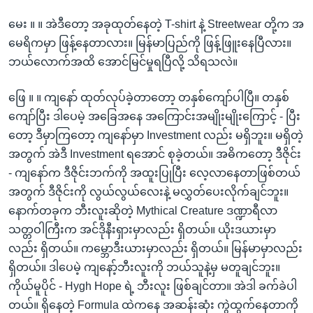
မေး ။ ။ အဲဒီတော့ အခုထုတ်နေတဲ့ T-shirt နဲ့ Streetwear တို့က အ
မေရိကမှာ ဖြန့်နေတာလား။ မြန်မာပြည်ကို ဖြန့်ဖြူးနေပြီလား။
ဘယ်လောက်အထိ အောင်မြင်မှုရပြီလို့ သိရသလဲ။
ဖြေ ။ ။ ကျနော် ထုတ်လုပ်ခဲ့တာတော့ တနှစ်ကျော်ပါပြီ။ တနှစ်
ကျော်ပြီး ဒါပေမဲ့ အခြေအနေ အကြောင်းအမျိုးမျိုးကြောင့် - ပြီး
တော့ ဒီမှာကြတော့ ကျနော်မှာ Investment လည်း မရှိဘူး။ မရှိတဲ့
အတွက် အဲဒီ Investment ရအောင် စုခဲ့တယ်။ အဓိကတော့ ဒီဇိုင်း
- ကျနော်က ဒီဇိုင်းဘက်ကို အထူးပြုပြီး လေ့လာနေတာဖြစ်တယ်
အတွက် ဒီဇိုင်းကို လွယ်လွယ်လေးနဲ့ မလွှတ်ပေးလိုက်ချင်ဘူး။
နောက်တခုက ဘီးလူးဆိုတဲ့ Mythical Creature ဒဏ္ဍာရီလာ
သတ္တဝါကြီးက အင်ဒိုနီးရှားမှာလည်း ရှိတယ်။ ယိုးဒယားမှာ
လည်း ရှိတယ်။ ကမ္ဘောဒီးယားမှာလည်း ရှိတယ်။ မြန်မာမှာလည်း
ရှိတယ်။ ဒါပေမဲ့ ကျနော့်ဘီးလူးကို ဘယ်သူနဲ့မှ မတူချင်ဘူး။
ကိုယ်မူပိုင် - Hygh Hope ရဲ့ ဘီးလူး ဖြစ်ချင်တာ။ အဲဒါ ခက်ခဲပါ
တယ်။ ရှိနေတဲ့ Formula ထဲကနေ အဆန်းဆုံး ကွဲထွက်နေတာကို