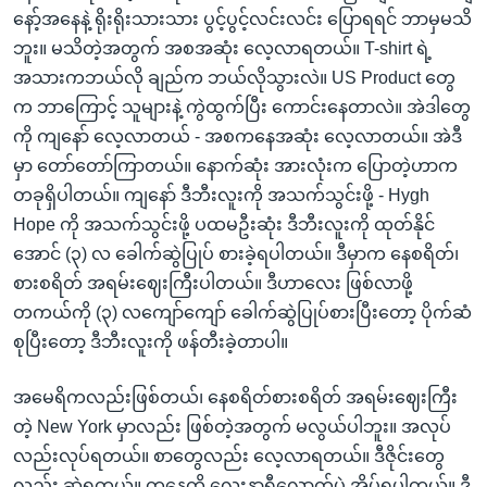
နော့်အနေနဲ့ ရိုးရိုးသားသား ပွင့်ပွင့်လင်းလင်း ပြောရရင် ဘာမှမသိ
ဘူး။ မသိတဲ့အတွက် အစအဆုံး လေ့လာရတယ်။ T-shirt ရဲ့
အသားကဘယ်လို ချည်က ဘယ်လိုသွားလဲ။ US Product တွေ
က ဘာကြောင့် သူများနဲ့ ကွဲထွက်ပြီး ကောင်းနေတာလဲ။ အဲဒါတွေ
ကို ကျနော် လေ့လာတယ် - အစကနေအဆုံး လေ့လာတယ်။ အဲဒီ
မှာ တော်တော်ကြာတယ်။ နောက်ဆုံး အားလုံးက ပြောတဲ့ဟာက
တခုရှိပါတယ်။ ကျနော် ဒီဘီးလူးကို အသက်သွင်းဖို့ - Hygh
Hope ကို အသက်သွင်းဖို့ ပထမဦးဆုံး ဒီဘီးလူးကို ထုတ်နိုင်
အောင် (၃) လ ခေါက်ဆွဲပြုပ် စားခဲ့ရပါတယ်။ ဒီမှာက နေစရိတ်၊
စားစရိတ် အရမ်းဈေးကြီးပါတယ်။ ဒီဟာလေး ဖြစ်လာဖို့
တကယ်ကို (၃) လကျော်ကျော် ခေါက်ဆွဲပြုပ်စားပြီးတော့ ပိုက်ဆံ
စုပြီးတော့ ဒီဘီးလူးကို ဖန်တီးခဲ့တာပါ။
အမေရိကလည်းဖြစ်တယ်၊ နေစရိတ်စားစရိတ် အရမ်းဈေးကြီး
တဲ့ New York မှာလည်း ဖြစ်တဲ့အတွက် မလွယ်ပါဘူး။ အလုပ်
လည်းလုပ်ရတယ်။ စာတွေလည်း လေ့လာရတယ်။ ဒီဇိုင်းတွေ
လည်း ဆွဲရတယ်။ တနေ့ကို လေးနာရီလောက်ပဲ အိပ်ရပါတယ်။ ဒီ