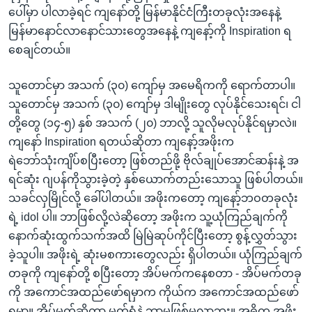
ပေါ်မှာ ပါလာခဲ့ရင် ကျနော်တို့ မြန်မာနိုင်ငံကြီးတခုလုံးအနေနဲ့
မြန်မာနောင်လာနောင်သားတွေအနေနဲ့ ကျနော့်ကို Inspiration ရ
စေချင်တယ်။
သူတောင်မှာ အသက် (၃၀) ကျော်မှ အမေရိကကို ရောက်တာပါ။
သူတောင်မှ အသက် (၃၀) ကျော်မှ ဒါမျိုးတွေ လုပ်နိုင်သေးရင်၊ ငါ
တို့တွေ (၁၄-၅) နှစ် အသက် (၂၀) ဘာလို့ သူလိုမလုပ်နိုင်ရမှာလဲ။
ကျနော် Inspiration ရတယ်ဆိုတာ ကျနော့်အဖိုးက
ရဲဘော်သုံးကျိပ်စပြီးတော့ ဖြစ်တည်ဖို့ ဗိုလ်ချုပ်အောင်ဆန်းနဲ့ အ
ရင်ဆုံး ဂျပန်ကိုသွားခဲ့တဲ့ နှစ်ယောက်တည်းသောသူ ဖြစ်ပါတယ်။
သခင်လှမြိုင်လို့ ခေါ်ပါတယ်။ အဖိုးကတော့ ကျနော့်ဘဝတခုလုံး
ရဲ့ idol ပါ။ ဘာဖြစ်လို့လဲဆိုတော့ အဖိုးက သူ့ယုံကြည်ချက်ကို
နောက်ဆုံးထွက်သက်အထိ မြဲမြဲဆုပ်ကိုင်ပြီးတော့ စွန့်လွှတ်သွား
ခဲ့သူပါ။ အဖိုးရဲ့ ဆုံးမစကားတွေလည်း ရှိပါတယ်။ ယုံကြည်ချက်
တခုကို ကျနော်တို့ စပြီးတော့ အိပ်မက်ကနေစတာ - အိပ်မက်တခု
ကို အကောင်အထည်ဖော်ရမှာက ကိုယ်က အကောင်အထည်ဖော်
ရမှာ။ အိပ်မက်ဆိုတာ မက်ရုံနဲ့ ဘာမှဖြစ်မလာဘူး။ အဓိက အဖိုး