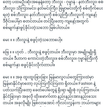
တော့ ပထမဦးဆုံးအနေနဲ့တော့ ဘီးလူး - ဂုမ္မာန် - နတ်ဘီးလူး၊ စစ်
ဘီးလူး၊ သိကြားမင်း၊ နတ်မင်းကြီး၊ ဗြမ္မာမင်းတို့ကို စစ်တိုက်ပေး
ရတဲ့ စစ်ဘီးလူး၊ နတ်ဘီးလူးကို စစ်သူကြီးဘီးလူးကို ကျနော့်
ဒီဇိုင်းပေါ်မှာ စတင်တယ်။ တင်ပြီးတော့ ကျနော့်အတွက်
စစ်မျက်နှာဖွင့်ခိုင်းတဲ့သဘော ဖြစ်ပါတယ်။
မေး ။ ။ ဘီးလူးနဲ့ စဖွင့်တဲ့သဘောပေါ့။
ဖြေ ။ ။ ဟုတ် .. ဘီးလူးနဲ့ စဖွင့်တယ်။ ဘီးလူးမှာ အမျိုးမျိုးရှိ
တယ်။ ဒီဟာက ကောင်းတဲ့ဘီးလူး။ စစ်ဘီးလူး။ ဂုမ္မာန်ကြီးကို
စစ်မျက်နှာ စဖွင့်ခိုင်းလိုက်တာပါ။
မေး ။ ။ အခု ထူးထူးခြားခြား မြန်မာလူငယ်တွေကြားထဲမှာ
မြန်မာနိုင်ငံမှာတော့ လုပ်ကြကိုင်ကြတာ ရှိတယ်။ Fashion နဲ့
ပတ်သက်ပြီးတော့ ခေတ်ပေါ်တွေနဲ့ ရိုးရာ မျိုးစုံ လုပ်ကြတယ်။
နိုင်ငံခြားမှာ အခုလို ထိုးဖောက်တာ နည်းနည်းအားနည်းသေး
တယ်။ အခုလိုမျိုး ဖြစ်လာအောင် ကိုလင်းလွန်းက ဘယ်ကများ