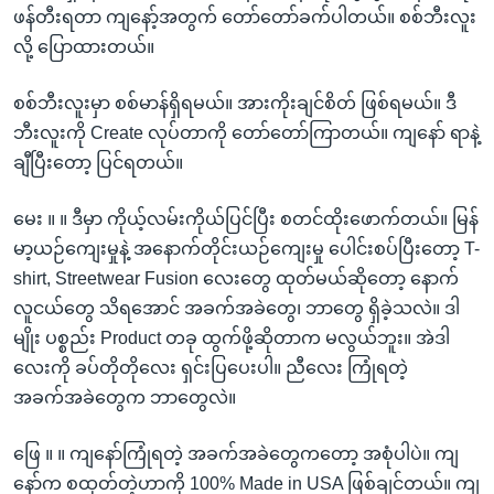
ဖန်တီးရတာ ကျနော့်အတွက် တော်တော်ခက်ပါတယ်။ စစ်ဘီးလူး
လို့ ပြောထားတယ်။
စစ်ဘီးလူးမှာ စစ်မာန်ရှိရမယ်။ အားကိုးချင်စိတ် ဖြစ်ရမယ်။ ဒီ
ဘီးလူးကို Create လုပ်တာကို တော်တော်ကြာတယ်။ ကျနော် ရာနဲ့
ချီပြီးတော့ ပြင်ရတယ်။
မေး ။ ။ ဒီမှာ ကိုယ့်လမ်းကိုယ်ပြင်ပြီး စတင်ထိုးဖောက်တယ်။ မြန်
မာ့ယဉ်ကျေးမှုနဲ့ အနောက်တိုင်းယဉ်ကျေးမှု ပေါင်းစပ်ပြီးတော့ T-
shirt, Streetwear Fusion လေးတွေ ထုတ်မယ်ဆိုတော့ နောက်
လူငယ်တွေ သိရအောင် အခက်အခဲတွေ၊ ဘာတွေ ရှိခဲ့သလဲ။ ဒါ
မျိုး ပစ္စည်း Product တခု ထွက်ဖို့ဆိုတာက မလွယ်ဘူး။ အဲဒါ
လေးကို ခပ်တိုတိုလေး ရှင်းပြပေးပါ။ ညီလေး ကြုံရတဲ့
အခက်အခဲတွေက ဘာတွေလဲ။
ဖြေ ။ ။ ကျနော်ကြုံရတဲ့ အခက်အခဲတွေကတော့ အစုံပါပဲ။ ကျ
နော်က စထုတ်တဲ့ဟာကို 100% Made in USA ဖြစ်ချင်တယ်။ ကျ