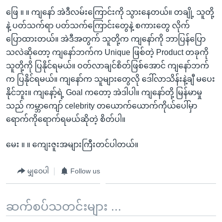
ဖြေ ။ ။ ကျနော် အဲဒီလမ်းကြောင်းကို သွားနေတယ်။ တချို့ သူတို့
နဲ့ ပတ်သက်ရာ ပတ်သက်ကြောင်းတွေနဲ့ စကားတွေ လိုက်
ပြောထားတယ်။ အဲဒီအတွက် သူတို့က ကျနော်ကို ဘာပြန်ပြော
သလဲဆိုတော့ ကျနော်ဘက်က Unique ဖြစ်တဲ့ Product တခုကို
သူတို့ကို ပြနိုင်ရမယ်။ ဝတ်လာချင်စိတ်ဖြစ်အောင် ကျနော်ဘက်
က ပြနိုင်ရမယ်။ ကျနော်က သူများတွေလို ဒေါ်လာသိန်းနဲ့ချီ မပေး
နိုင်ဘူး။ ကျနော့်ရဲ့ Goal ကတော့ အဲဒါပါ။ ကျနော်တို့ မြန်မာမှု
သည် ကမ္ဘာကျော် celebrity တယောက်ယောက်ကိုယ်ပေါ်မှာ
ရောက်ကိုရောက်ရမယ်ဆိုတဲ့ စိတ်ပါ။
မေး ။ ။ ကျေးဇူးအများကြီးတင်ပါတယ်။
မျှဝေပါ
Follow us
ဆက်စပ်သတင်းများ ...