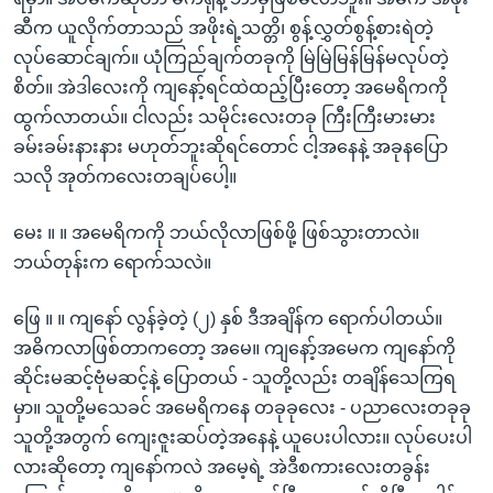
ဆီက ယူလိုက်တာသည် အဖိုးရဲ့သတ္တိ၊ စွန့်လွှတ်စွန့်စားရဲတဲ့
လုပ်ဆောင်ချက်။ ယုံကြည်ချက်တခုကို မြဲမြဲမြန်မြန်မလုပ်တဲ့
စိတ်။ အဲဒါလေးကို ကျနော့်ရင်ထဲထည့်ပြီးတော့ အမေရိကကို
ထွက်လာတယ်။ ငါလည်း သမိုင်းလေးတခု ကြီးကြီးမားမား
ခမ်းခမ်းနားနား မဟုတ်ဘူးဆိုရင်တောင် ငါ့အနေနဲ့ အခုနပြော
သလို အုတ်ကလေးတချပ်ပေါ့။
မေး ။ ။ အမေရိကကို ဘယ်လိုလာဖြစ်ဖို့ ဖြစ်သွားတာလဲ။
ဘယ်တုန်းက ရောက်သလဲ။
ဖြေ ။ ။ ကျနော် လွန်ခဲ့တဲ့ (၂) နှစ် ဒီအချိန်က ရောက်ပါတယ်။
အဓိကလာဖြစ်တာကတော့ အမေ။ ကျနော့်အမေက ကျနော်ကို
ဆိုင်းမဆင့်ဗုံမဆင့်နဲ့ ပြောတယ် - သူတို့လည်း တချိန်သေကြရ
မှာ။ သူတို့မသေခင် အမေရိကနေ တခုခုလေး - ပညာလေးတခုခု
သူတို့အတွက် ကျေးဇူးဆပ်တဲ့အနေနဲ့ ယူပေးပါလား။ လုပ်ပေးပါ
လားဆိုတော့ ကျနော်ကလဲ အမေ့ရဲ့ အဲဒီစကားလေးတခွန်း