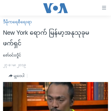
သုံး
ရ
လွယ်ကူ
ဒီမိုကရေစီရေးရာ
မူလစာမျက်နှာ
စေ
New York ရောက် မြန်မာ့အနုသုခုမ
မြန်မာ
သည့်
ဖက်ရှင်
ကမ္ဘာ့သတင်းများ
Link
ဗွီဒီယို
နိုင်ငံတကာ
ဇော်ဝင်းလှိုင်
များ
သတင်းလွတ်လပ်ခွင့်
အမေရိကန်
၂၇ ေမ၊ ၂၀၁၉
ပင်မ
ရပ်ဝန်းတခု လမ်းတခု အလွန်
တရုတ်
အကြောင်းအရာ
မျှဝေပါ
သို့
အင်္ဂလိပ်စာလေ့လာမယ်
အစ္စရေး-ပါလက်စတိုင်း
ကျော်
အပတ်စဉ်ကဏ္ဍများ
အမေရိကန်သုံးအီဒီယံ
ကြည့်
ရေဒီယိုနှင့်ရုပ်သံ အချက်အလက်များ
မကြေးမုံရဲ့ အင်္ဂလိပ်စာ
ရေဒီယို
ရန်
ပင်မ
ရေဒီယို/တီဗွီအစီအစဉ်
ရုပ်ရှင်ထဲက အင်္ဂလိပ်စာ
တီဗွီ