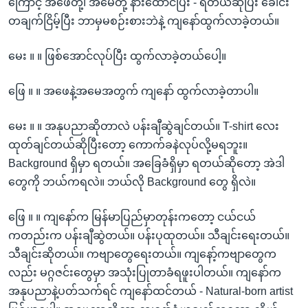
ကြောင့် အဖေတို့၊ အမေတို့ နားထောင်ပြီး - ရတယ်ဆိုပြီး ခေါင်း
တချက်ငြိမ့်ပြီး ဘာမှမစဉ်းစားဘဲနဲ့ ကျနော်ထွက်လာခဲ့တယ်။
မေး ။ ။ ဖြစ်အောင်လုပ်ပြီး ထွက်လာခဲ့တယ်ပေါ့။
ဖြေ ။ ။ အဖေနဲ့အမေအတွက် ကျနော် ထွက်လာခဲ့တာပါ။
မေး ။ ။ အနုပညာဆိုတာလဲ ပန်းချီဆွဲချင်တယ်။ T-shirt လေး
ထုတ်ချင်တယ်ဆိုပြီးတော့ ကောက်ခနဲလုပ်လို့မရဘူး။
Background ရှိမှာ ရတယ်။ အခြေခံရှိမှာ ရတယ်ဆိုတော့ အဲဒါ
တွေကို ဘယ်ကရလဲ။ ဘယ်လို Background တွေ ရှိလဲ။
ဖြေ ။ ။ ကျနော်က မြန်မာပြည်မှာတုန်းကတော့ ငယ်ငယ်
ကတည်းက ပန်းချီဆွဲတယ်။ ပန်းပုထုတယ်။ သီချင်းရေးတယ်။
သီချင်းဆိုတယ်။ ကဗျာတွေရေးတယ်။ ကျနော့်ကဗျာတွေက
လည်း မဂ္ဂဇင်းတွေမှာ အသုံးပြုတာခံရဖူးပါတယ်။ ကျနော်က
အနုပညာနဲ့ပတ်သက်ရင် ကျနော်ထင်တယ် - Natural-born artist