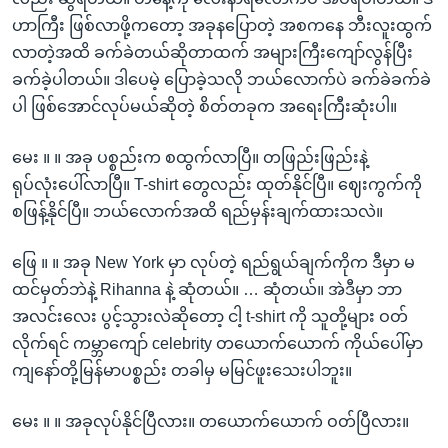
ဟာကြီး ဖြစ်လာဖို့ကတော့ အခုနပြောတဲ့ အစကနေ ဘီးလူးထွက်
လာတဲ့အထိ ခက်ခဲတယ်ဆိုတာထက် အများကြီးကျော်လွန်ပြီး
ခက်ခဲ့ပါတယ်။ ဒါပေမဲ့ ပြောခဲ့သလို ဘယ်လောက်ပဲ ခက်ခဲခက်ခဲ
ပါ ဖြစ်အောင်လုပ်မယ်ဆိုတဲ့ စိတ်တခုက အရေးကြီးဆုံးပါ။
မေး ။ ။ အခု ပစ္စည်းက စထွက်လာပြီ။ တဖြည်းဖြည်းနဲ့
ရုပ်လုံးပေါ်လာပြီ။ T-shirt တွေလည်း ထုတ်နိုင်ပြီ။ ဈေးကွက်ကို
စဖြန့်နိုင်ပြီ။ ဘယ်လောက်အထိ ရည်မှန်းချက်ထားသလဲ။
ဖြေ ။ ။ အခု New York မှာ လုပ်တဲ့ ရည်ရွယ်ချက်ကိုက ဒီမှာ မ
ထင်မှတ်ဘဲနဲ့ Rihanna နဲ့ ဆုံတယ်။ … ဆုံတယ်။ အဲဒီမှာ ဘာ
အလင်းလေး ပွင့်သွားလဲဆိုတော့ ငါ့ t-shirt ကို သူတို့များ ဝတ်
လိုက်ရင် ကမ္ဘာကျော် celebrity တယောက်ယောက် ကိုယ်ပေါ်မှာ
ကျနော်တို့မြန်မာပစ္စည်း တခါမှ မမြင်ဖူးသေးပါဘူး။
မေး ။ ။ အခုလုပ်နိုင်ပြီလား။ တယောက်ယောက် ဝတ်ပြီလား။