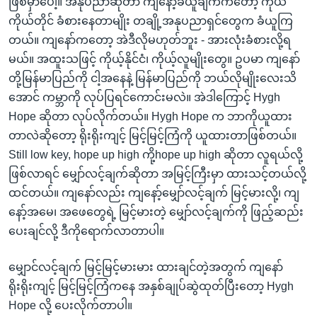
ဖြစ်မှာပေါ့။ အနုပညာဆိုတာ ကျနော့်ခံယူချက်ကတော့ ကိုယ်
ကိုယ်တိုင် ခံစားနေတာမျိုး တချို့အနုပညာရှင်တွေက ခံယူကြ
တယ်။ ကျနော်ကတော့ အဲဒီလိုမဟုတ်ဘူး - အားလုံးခံစားလို့ရ
မယ်။ အထူးသဖြင့် ကိုယ့်နိုင်ငံ၊ ကိုယ့်လူမျိုးတွေ။ ဥပမာ ကျနော်
တို့မြန်မာပြည်ကို ငါ့အနေနဲ့ မြန်မာပြည်ကို ဘယ်လိုမျိုးလေးသိ
အောင် ကမ္ဘာကို လုပ်ပြရင်ကောင်းမလဲ။ အဲဒါကြောင့် Hygh
Hope ဆိုတာ လုပ်လိုက်တယ်။ Hygh Hope က ဘာကိုယူထား
တာလဲဆိုတော့ ရိုးရိုးကျင့် မြင့်မြင့်ကြံကို ယူထားတာဖြစ်တယ်။
Still low key, hope up high ကို့hope up high ဆိုတာ လူရယ်လို့
ဖြစ်လာရင် မျှော်လင့်ချက်ဆိုတာ အမြင့်ကြီးမှာ ထားသင့်တယ်လို့
ထင်တယ်။ ကျနော်လည်း ကျနော့်မျှော်လင့်ချက် မြင့်မားလို့၊ ကျ
နော့်အမေ၊ အဖေတွေရဲ့ မြင့်မားတဲ့ မျှော်လင့်ချက်ကို ဖြည့်ဆည်း
ပေးချင်လို့ ဒီကိုရောက်လာတာပါ။
မျှောင်လင့်ချက် မြင့်မြင့်မားမား ထားချင်တဲ့အတွက် ကျနော်
ရိုးရိုးကျင့် မြင့်မြင့်ကြံကနေ အနှစ်ချုပ်ဆွဲထုတ်ပြီးတော့ Hygh
Hope လို့ ပေးလိုက်တာပါ။