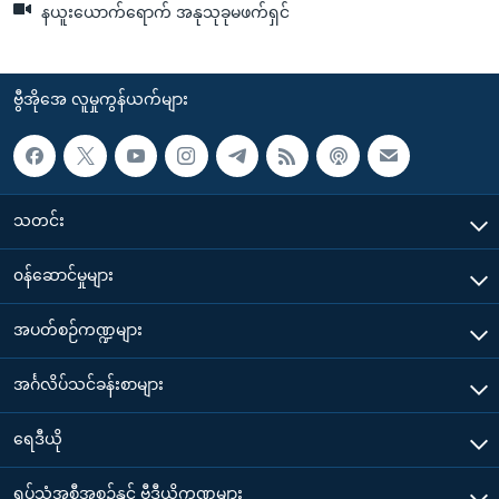
နယူးယောက်ရောက် အနုသုခုမဖက်ရှင်
ဗွီအိုအေ လူမှုကွန်ယက်များ
သတင်း
၀န်ဆောင်မှုများ
အပတ်စဉ်ကဏ္ဍများ
အင်္ဂလိပ်သင်ခန်းစာများ
ရေဒီယို
ရုပ်သံအစီအစဉ်နှင့် ဗွီဒီယိုကဏ္ဍများ