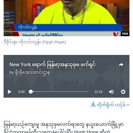
အ
သုတပဒေသာ အင်္ဂလိပ်စာ
ညွန်း
Learning English
စာမျက်နှာ
သို့
ဗွီအိုအေ လူမှုကွန်ယက်များ
ကျော်
ကြည့်
ဒီဇိုင်းနာ ကိုလင်းလွန်း (Hygh Hope)
ရန်
ဘာသာစကားများ
ရှာဖွေ
New York ရောက် မြန်မာ့အနုသုခုမ ဖက်ရှင်
ရန်
by
ဗွီအိုအေသတင်းဌာန
နေရာ
No media source currently available
သို့
ကျော်
0:00
12:18
ရန်
တိုက်ရိုက် လင့်ခ်
မြန်မာ့ယဉ်ကျေးမှု အနုသုခုမလက်ရာတွေ နယူးယောက်မြို့မှာ
နိုင်ငံတကာဖန်တီးသူတွေနဲ့ပေါင်းပြီး Hygh Hope ဆိုတဲ့