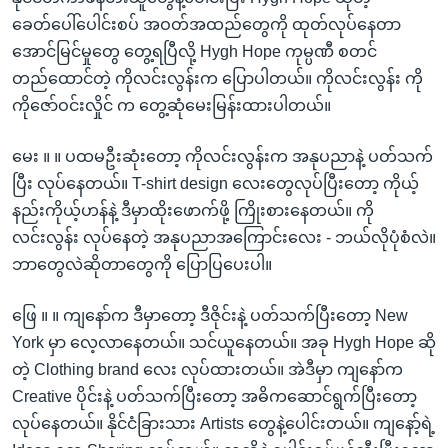
ခေတ်ပေါ်ပေါင်းစပ် အဝတ်အထည်တွေကို ထုတ်လုပ်နေတာ
အောင်မြင်မှုတွေ တွေ့ရပြီလို့ Hygh Hope ကုမ္ပဏီ စတင်
တည်ထောင်တဲ့ ကိုလင်းလွန်းက ပြောပါတယ်။ ကိုလင်းလွန်း ကို
ကိုဇော်ဝင်းလှိုင် က တွေ့ဆုံမေးမြန်းထားပါတယ်။
မေး ။ ။ ပထမဦးဆုံးတော့ ကိုလင်းလွန်းက အနုပညာနဲ့ ပတ်သက်
ပြီး လုပ်နေတယ်။ T-shirt design လေးတွေလုပ်ပြီးတော့ ကိုယ့်
နည်းကိုယ့်ဟန်နဲ့ ဒီမှာထိုးဖောက်ဖို့ ကြိုးစားနေတယ်။ ကို
လင်းလွန်း လုပ်နေတဲ့ အနုပညာအကြောင်းလေး - ဘယ်လိုပုံစံလဲ။
ဘာတွေလဲဆိုတာတွေကို ပြောပြပေးပါ။
ဖြေ ။ ။ ကျနော်က ဒီမှာတော့ ဒီဇိုင်းနဲ့ ပတ်သက်ပြီးတော့ New
York မှာ လေ့လာနေတယ်။ သင်ယူနေတယ်။ အခု Hygh Hope ဆို
တဲ့ Clothing brand လေး လုပ်ထားတယ်။ အဲဒီမှာ ကျနော်က
Creative ပိုင်းနဲ့ ပတ်သက်ပြီးတော့ အဓိကဆောင်ရွက်ပြီးတော့
လုပ်နေတယ်။ နိုင်ငံခြားသား Artists တွေနဲ့ပေါင်းတယ်။ ကျနော့်ရဲ့