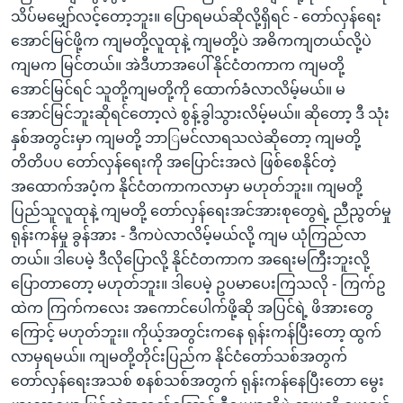
သိပ်မ‌မျှော်လင့်တော့ဘူး။ ပြောရမယ်ဆိုလို့ရှိရင် - ‌တော်လှန်‌ရေး
အောင်မြင်ဖို့က ကျမတို့လူထုနဲ့ ကျမတို့ပဲ အဓိကကျတယ်လို့ပဲ
ကျမက မြင်တယ်။ အဲဒီဟာအ‌ပေါ် နိုင်ငံ‌တကာက ကျမတို့
အောင်မြင်ရင် သူတို့ကျမတို့ကို ထောက်ခံလာလိမ့်မယ်။ မ
အောင်မြင်ဘူးဆိုရင်တော့လဲ စွန့်ခွါသွားလိမ့်မယ်။ ဆိုတော့ ဒီ သုံး
နှစ်အတွင်းမှာ ကျမတို့ ဘာြမင်လာရသလဲဆို‌တော့ ကျမတို့
တိတိပပ တော်လှန်ရေးကို အပြောင်းအလဲ ဖြစ်စေနိုင်တဲ့
အ‌ထောက်အပံ့က နိုင်ငံတကာကလာမှာ မဟုတ်ဘူး။ ကျမတို့
ပြည်သူလူထုနဲ့ ကျမတို့ တော်လှန်ရေးအင်အားစုတွေရဲ့ ညီညွတ်မှု
ရုန်းကန်မှု ခွန်အား - ဒီကပဲလာလိမ့်မယ်လို့ ကျမ ယုံကြည်လာ
တယ်။ ဒါပေမဲ့ ဒီလိုပြောလို့ နိုင်ငံတကာက အ‌ရေးမကြီးဘူးလို့
‌ပြောတာတော့ မဟုတ်ဘူး။ ဒါ‌ပေမဲ့ ဥပမာပေးကြသလို - ကြက်ဥ
ထဲက ကြက်က‌လေး အကောင်ပေါက်ဖို့ဆို အပြင်ရဲ့ ဖိအား‌‌တွေ
ကြောင့် မဟုတ်ဘူး။ ကိုယ့်အတွင်းကနေ ရုန်းကန်ပြီးတော့ ထွက်
လာမှရမယ်။ ကျမတို့တိုင်းပြည်က နိုင်ငံတော်သစ်အတွက်
တော်လှန်ရေးအသစ် စနစ်သစ်အတွက် ရုန်းကန်နေပြီးတော မွေး