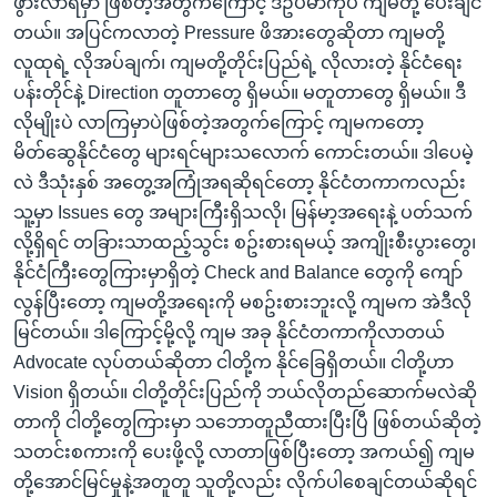
ဖွားလာရမှာ ဖြစ်တဲ့အတွက်ကြောင့် ဒီဥပမာကိုပဲ ကျမတို့ ပေးချင်
တယ်။ အပြင်ကလာတဲ့ Pressure ဖိအားတွေဆိုတာ ကျမတို့
လူထုရဲ့ လိုအပ်ချက်၊ ကျမတို့တိုင်းပြည်ရဲ့ လိုလားတဲ့ နိုင်ငံရေး
ပန်းတိုင်နဲ့ Direction တူတာ‌တွေ ရှိမယ်။ မတူတာတွေ ရှိမယ်။ ဒီ
လိုမျိုးပဲ လာကြမှာပဲဖြစ်တဲ့အတွက်‌ကြောင့် ကျမကတော့
မိတ်‌ဆွေနိုင်ငံ‌တွေ များရင်များသလောက် ကောင်းတယ်။ ဒါ‌ပေမဲ့
လဲ ဒီသုံးနှစ် အတွေ့အကြုံအရဆိုရင်‌တော့ နိုင်ငံတကာကလည်း
သူ့မှာ Issues တွေ အများကြီးရှိသလို၊ မြန်မာ့အရေးနဲ့ ပတ်သက်
လို့ရှိရင် တခြား‌သာထည့်သွင်း စဥ်းစားရမယ့် အကျိုးစီးပွားတွေ၊
နိုင်ငံကြီးတွေကြားမှာရှိတဲ့ Check and Balance တွေကို ကျော်
လွန်ပြီး‌တော့ ကျမတို့အရေးကို မစဥ်းစားဘူးလို့ ကျမက အဲဒီလို
မြင်တယ်။ ဒါ‌ကြောင့်မို့လို့ ကျမ အခု နိုင်ငံတကာကိုလာတယ်
Advocate လုပ်တယ်ဆိုတာ ငါတို့က နိုင်‌ခြေရှိတယ်။ ငါတို့ဟာ
Vision ရှိတယ်။ ငါတို့တိုင်းပြည်ကို ဘယ်လိုတည်ဆောက်မလဲဆို
တာကို ငါတို့တွေကြားမှာ သဘောတူညီထားပြီး‌ပြီ ဖြစ်တယ်ဆိုတဲ့
သတင်းစကားကို ပေးဖို့လို့ လာတာဖြစ်‌ပြီးတော့ အကယ်၍ ကျမ
တို့အောင်မြင်မှုနဲ့အတူတူ သူတို့လည်း လိုက်ပါစေချင်တယ်ဆိုရင်