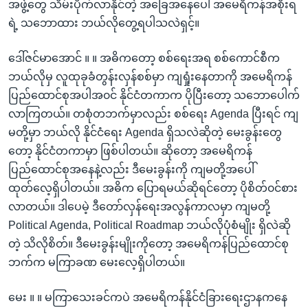
အဖွဲ့‌‌တွေ သိမ်းပိုက်လာနိုင်တဲ့ အခြေအနေ‌ပေါ် အ‌မေရိကန်အစိုးရ
ရဲ့ သဘောထား ဘယ်လို‌တွေ့ရပါသလဲရှင့်။
ဒေါ်ဇင်မာအောင် ။ ။ အဓိကတော့ စစ်ရေးအရ စစ်‌ကောင်စီက
ဘယ်လိုမှ လူထုခုခံတွန်းလှန်စစ်မှာ ကျရှုံး‌နေတာကို အမေရိကန်
ပြည်ထောင်စုအပါအ၀င် နိုင်ငံတကာက ပိုပြီး‌တော့ သဘော‌ပေါက်
လာကြတယ်။ တစုံတဘက်မှာလည်း စစ်ရေး ‌Agenda ပြီးရင် ကျ
မတို့မှာ ဘယ်လို နိုင်ငံရေး Agenda ရှိသလဲဆိုတဲ့ မေးခွန်းတွေ
တော့ နိုင်ငံတကာမှာ ဖြစ်ပါတယ်။ ဆိုတော့ အ‌မေရိကန်
ပြည်‌ထောင်စုအနေနဲ့လည်း ဒီမေးခွန်းကို ကျမတို့အ‌ပေါ်
ထုတ်‌လေ့ရှိပါတယ်။ အဓိက ပြောရမယ်ဆိုရင်‌တော့ ပိုစိတ်၀င်‌စား
လာတယ်။ ဒါပေမဲ့ ဒီတော်လှန်‌ရေးအလွန်ကာလမှာ ကျမတို့
Political Agenda, Political Roadmap ဘယ်လိုပုံစံမျိုး ရှိလဲဆို
တဲ့ သိလိုစိတ်။ ဒီမေးခွန်းမျိုးကိုတော့ အမေရိကန်ပြည်ထောင်စု
ဘက်က မကြာခဏ မေးလေ့ရှိပါတယ်။
မေး ။ ။ မကြာသေးခင်ကပဲ အမေရိကန်နိုင်ငံခြားရေးဌာနကနေ