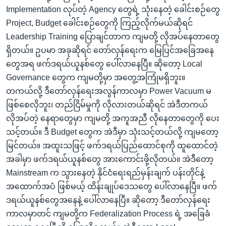
Implementation လုပ်တဲ့ Agency တွေရဲ့ သုံးနေတဲ့ ခေါင်းစဉ်တွေ
Project, Budget ခေါင်းစဉ်တွေကို ကြည့်လိုက်မယ်ဆိုရင်
Leadership Training ပြောချင်တာက ကျမတို့ လိုအပ်နေတာတွေ
ရှိတယ်။ ဥပမာ အခုဆိုရင် ‌တော်လှန်ရေးက ‌‌‌‌‌မြေ‌ပြင်အခြေအနေ
တွေအရ ဖက်ဒရယ်ယူနစ်‌တွေ ‌ပေါ်လာ‌နေ‌ပြီ။ ဆိုတော့ Local
Governance တွေက ကျမတို့မှာ အတွေ့အကြုံမရှိဘူး။
တကယ်လို့ ဒီတော်လှန်ရေးအလွန်ကာလမှာ Power Vacuum မ
ဖြစ်စေလိုဘူး၊ တည်ငြိမ်မှုကို လိုလားတယ်ဆိုရင် အဲဒီတကယ်
လိုအပ်တဲ့ နေရာတွေမှာ ကျမတို့ အကူအညီ လိုနေတာတွေကို ပေး
သင့်တယ်။ ဒီ Budget တွေက အဲဒီမှာ သုံးသင့်တယ်လို့ ကျမ‌တော့
မြင်တယ်။ အထူးသဖြင့် ဖက်ဒရယ်ပြည်ထောင်စုကို ထူထောင်တဲ့
အခါမှာ ဖက်ဒရယ်ယူနစ်တွေ အားကောင်းဖို့လိုတယ်။ အဲဒီတော့
Mainstream က သွားနေတဲ့ နိုင်ငံရေးရည်မှန်းချက် ပန်းတိုင်နဲ့
အ‌‌‌ထောက်အပံ ဖြစ်မယ့် ထိန်းချုပ်ဒေသတွေ ပေါ်လာနေပြီ။ ဖက်
ဒရယ်ယူနစ်တွေအနေနဲ့ ပေါ်လာနေပြီ။ ဆို‌တော့ ဒီတော်လှန်ရေး
ကာလမှာတင် ကျမတို့က Federalization Process ရဲ့ အခြေခံ