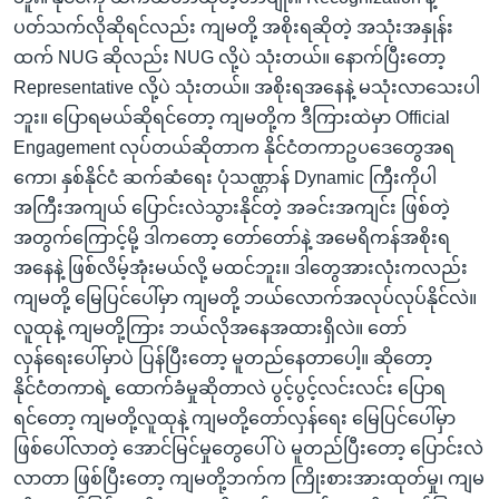
ပတ်သက်လိုဆိုရင်လည်း ကျမတို့ အစိုးရဆိုတဲ့ အသုံးအနှုန်း
ထက် NUG ဆိုလည်း NUG လို့ပဲ သုံးတယ်။ နောက်ပြီးတော့
Representative လို့ပဲ သုံးတယ်။ အစိုးရအနေနဲ့ မသုံးလာသေးပါ
ဘူး။ ‌ပြောရမယ်ဆိုရင်တော့ ကျမတို့က ဒီကြားထဲမှာ Official
Engagement လုပ်တယ်ဆိုတာက နိုင်ငံတကာဥပ‌‌ဒေ‌တွေအရ
ကော၊ နှစ်နိုင်ငံ ဆက်ဆံရေး ပုံ​သ​ဏ္ဌာန်​ Dynamic ကြီးကိုပါ
အကြီးအကျယ် ‌ပြောင်းလဲသွားနိုင်တဲ့ အခင်းအကျင်း ဖြစ်တဲ့
အတွက်ကြောင့်မို့ ဒါက‌တော့ တော်‌တော်နဲ့ အ‌မေရိကန်အစိုးရ
အ‌နေနဲ့ ဖြစ်လိမ့်အုံးမယ်လို့ မထင်ဘူး။ ဒါတွေအားလုံးကလည်း
ကျမတို့ ‌မြေပြင်‌ပေါ်မှာ ကျမတို့ ဘယ်လောက်အလုပ်လုပ်နိုင်လဲ။
လူထုနဲ့ ကျမတို့ကြား ဘယ်လိုအ‌နေအထားရှိလဲ။ ‌တော်
လှန်‌ရေး‌ပေါ်မှာပဲ ပြန်ပြီး‌တော့ မူတည်‌နေတာပေါ့။ ဆို‌တော့
နိုင်ငံတကာရဲ့ ထောက်ခံမှုဆိုတာလဲ ပွင့်ပွင့်လင်းလင်း ပြောရ
ရင်‌တော့ ကျမတို့လူထုနဲ့ ကျမတို့တော်လှန်‌ရေး မြေပြင်‌ပေါ်မှာ
ဖြစ်ပေါ်လာတဲ့ အောင်မြင်မှုတွေပေါ်ပဲ မူတည်ပြီးတော့ ပြောင်းလဲ
လာတာ ဖြစ်ပြီး‌တော့ ကျမတို့ဘက်က ကြိုးစားအားထုတ်မှု၊ ကျမ