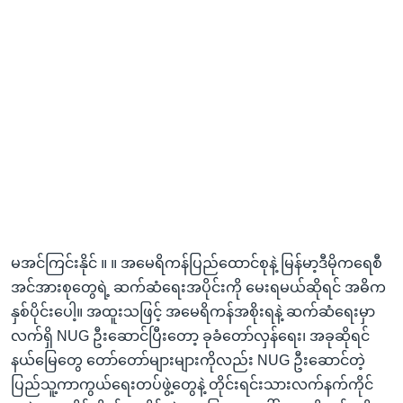
မအင်ကြင်းနိုင် ။ ။ အမေရိကန်ပြည်ထောင်စုနဲ့ မြန်မာ့ဒီမိုကရေစီ
အင်အားစုတွေရဲ့ ဆက်ဆံရေးအပိုင်းကို မေးရမယ်ဆိုရင် အဓိက
နှစ်ပိုင်းပေါ့။ အထူးသဖြင့် အမေရိကန်အစိုးရနဲ့ ဆက်ဆံရေးမှာ
လက်ရှိ NUG ဦးဆောင်ပြီး‌တော့ ခုခံ‌တော်လှန်ရေး၊ အခုဆိုရင်
နယ်မြေ‌တွေ တော်တော်များများကိုလည်း NUG ဦးဆောင်တဲ့
ပြည်သူ့ကာကွယ်‌ရေးတပ်ဖွဲ့‌တွေနဲ့ တိုင်းရင်းသားလက်နက်ကိုင်