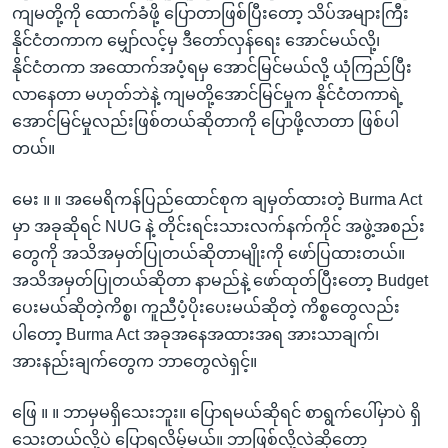
ကျမတို့ကို ထောက်ခံဖို့‌‌ ‌‌‌‌ပြောတာဖြစ်ပြီးတော့ သိပ်အများကြီး
နိုင်ငံတကာက မျှော်လင့်မှ ဒီတော်လှန်ရေး အောင်မယ်လို့၊
နိုင်ငံတကာ အထောက်အပံ့ရမှ အောင်‌မြင်မယ်လို့ ယုံကြည်ပြီး
လာနေတာ မဟုတ်ဘဲနဲ့ ကျမတို့အောင်‌မြင်မှုက နိုင်ငံတကာရဲ့
အောင်မြင်မှုလည်းဖြစ်တယ်ဆိုတာကို ပြောဖို့လာတာ ‌ဖြစ်ပါ
တယ်။
မေး ။ ။ အမေရိကန်‌ပြည်ထောင်စုက ချမှတ်ထားတဲ့ Burma Act
မှာ အခုဆိုရင် NUG နဲ့ တိုင်းရင်းသားလက်နက်ကိုင် အဖွဲ့အစည်း
တွေကို အသိအမှတ်ပြုတယ်ဆိုတာမျိုးကို ‌ဖော်ပြထားတယ်။
အသိအမှတ်ပြုတယ်ဆိုတာ နာမည်နဲ့ ဖော်ထုတ်ပြီးတော့ Budget
ပေးမယ်ဆိုတဲ့ကိစ္စ၊ ကူညီပံ့ပိုး‌ပေးမယ်ဆိုတဲ့ ကိစ္စတွေလည်း
ပါ‌တော့ Burma Act အခုအနေအထားအရ အားသာချက်၊
အားနည်းချက်တွေက ဘာတွေလဲရှင့်။
ဖြေ ။ ။ ဘာမှမရှိသေးဘူး။ ပြောရမယ်ဆိုရင် စာရွက်ပေါ်မှာပဲ ရှိ
သေးတယ်လို့ပဲ ပြောရလိမ့်မယ်။ ဘာဖြစ်လို့လဲဆိုတော့