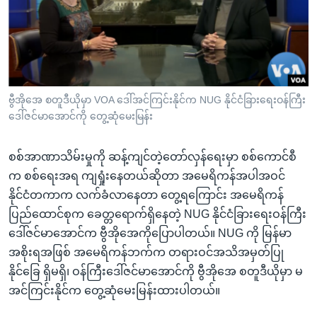
အ
သုတပဒေသာ အင်္ဂလိပ်စာ
ညွန်း
Learning English
စာမျက်နှာ
သို့
ဗွီအိုအေ လူမှုကွန်ယက်များ
ကျော်
ကြည့်
ဗွီအိုအေ စတူဒီယိုမှာ VOA ဒေါ်အင်ကြင်းနိုင်က NUG နိုင်ငံခြားရေးဝန်ကြီး
ဒေါ်ဇင်မာအောင်ကို တွေ့ဆုံမေးမြန်း
ရန်
ဘာသာစကားများ
ရှာဖွေ
စစ်အာဏာသိမ်းမှုကို ဆန့်ကျင်တဲ့တော်လှန်ရေးမှာ စစ်ကောင်စီ
ရန်
က စစ်ရေးအရ ကျရှုံးနေတယ်ဆိုတာ အမေရိကန်အပါအဝင်
နေရာ
နိုင်ငံတကာက လက်ခံလာနေတာ တွေ့ရကြောင်း အမေရိကန်
သို့
ပြည်ထောင်စုက ခေတ္တရောက်ရှိနေတဲ့ NUG နိုင်ငံခြားရေးဝန်ကြီး
ကျော်
ဒေါ်ဇင်မာအောင်က ဗွီအိုအေကိုပြောပါတယ်။ NUG ကို မြန်မာ
ရန်
အစိုးရအဖြစ် အမေရိကန်ဘက်က တရားဝင်အသိအမှတ်ပြု
နိုင်ခြေ ရှိမရှိ၊ ဝန်ကြီးဒေါ်ဇင်မာအောင်ကို ဗွီအိုအေ စတူဒီယိုမှာ မ
အင်ကြင်းနိုင်က တွေ့ဆုံမေးမြန်းထားပါတယ်။