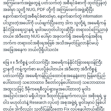
အကြမ်းဖက်အဖွဲ့တွေနဲ့ ပတ်သက်တဲ့ အစီရင်ခံစာကို ထုတ်ပြန်တဲ့
အခါမှာ သူတို့ NUG, PDF တို့ကို အကြမ်းဖက်အဖွဲ့ဆိုပြီး
နောက်ဆက်တွဲအစီရင်ခံစာထဲမှာ, ‌နောက်ဆက်တွဲ information
ပါသွားတဲ့အပေါ်ကို ပယ်ဖျက်ပြီး‌တော့ ဒါက သူတို့ရဲ့ အမေရိကန်
နိုင်ငံခြား‌ရေးဌာနရဲ့ မူ၀ါဒမဟုတ်ပါဘူးဆိုပြီး တရား၀င်‌‌ကြေညာခဲ့
တယ်။ အဲဒီ‌တော့ NUG ပေါ်မှာ အခုလက်ရှိ အမေရိကန်အစိုးရ
ဘက်က တရား၀င်‌အစိုးရအဖြစ် အသိအမှတ်ပြုလာနိုင်မယ့်
အခြေအ‌နေက ဘယ်လိုရှိပါသလဲ။
ဖြေ ။ ။ ဒီကိစ္စနဲ့ ပတ်သက်ပြီး အ‌မေရိကန်နိုင်ငံခြား‌ရေး၀န်ကြီး
ဌာနကို ကန့်ကွက်စာ ‌ပေးပို့ခဲ့ပါတယ်။ အဲဒီတော့ အဲဒီကိစ္စနဲ့
ပတ်သက်ပြီး အ‌မေရိကန်ပြည်ထောင်စုအနေနဲ့တော့ မြန်မာပြည်
ပေါ်ထားတဲ့ သဘောထား၊ ဒီ‌‌တော်လှန်‌ပေါ်ထားတဲ့ သဘောထား။
အထူးသဖြင့် ဒီမိုက‌ရေစီလှုပ်ရှားမှုအ‌ပေါ်ထားတဲ့ မူ၀ါဒ
အပြောင်းအလဲ မရှိပါဘူး။ ဒီထုတ်ပြန်ချက်ကလည်း အစိုးရရဲ့ မူ
ဝါဒ မဟုတ်ဘဲနဲ့ Research လုပ်တဲ့ အစုအဖွဲ့ရဲ့ မူဝါဒမှာပဲ ဖြစ်ပါ
တယ်။ ဒါကိုလည်း သူတို့ပြန်ပြီး‌‌တော့ Fix လုပ်နေပါတယ်ဆိုပြီး