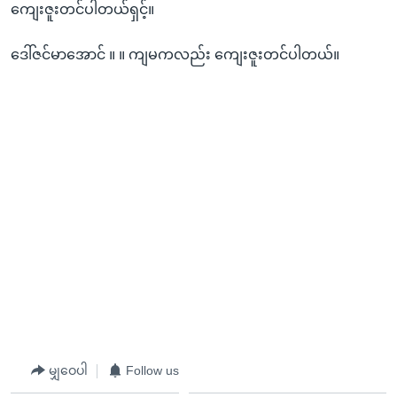
ကျေးဇူးတင်ပါတယ်ရှင့်။
ဒေါ်ဇင်မာ‌အောင် ။ ။ ကျမကလည်း ကျေးဇူးတင်ပါတယ်။
မျှဝေပါ
Follow us