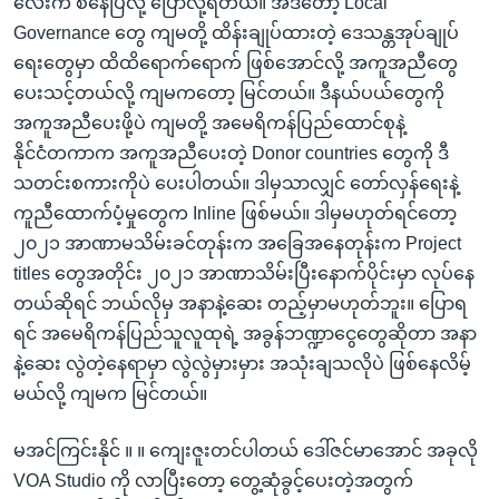
လေးက စ‌နေပြီလို့ ‌ပြောလို့ရတယ်။ အဲဒီတော့ Local
Governance တွေ ကျမတို့ ထိန်းချုပ်ထားတဲ့ ဒေသန္တအုပ်ချုပ်
ရေးတွေမှာ ထိထိရောက်ရောက် ဖြစ်အောင်လို့ အကူအညီ‌တွေ
ပေးသင့်တယ်လို့ ကျမကတော့ ‌မြင်တယ်။ ဒီနယ်ပယ်တွေကို
အကူအညီပေးဖို့ပဲ ကျမတို့ အမေရိကန်ပြည်ထောင်စုနဲ့
နိုင်ငံတကာက အကူအညီပေးတဲ့ Donor countries တွေကို ဒီ
သတင်းစကားကိုပဲ ပေးပါတယ်။ ဒါမှသာလျှင် တော်လှန်‌ရေးနဲ့
ကူညီထောက်ပံ့မှုတွေက Inline ဖြစ်မယ်။ ဒါမှမဟုတ်ရင်တော့
၂၀၂၁ အာဏာမသိမ်းခင်တုန်းက အ‌ခြေအနေတုန်းက Project
titles တွေအတိုင်း ၂၀၂၁ အာဏာသိမ်းပြီးနောက်ပိုင်းမှာ လုပ်နေ
တယ်ဆိုရင် ဘယ်လိုမှ အနာနဲ့ဆေး တည့်မှာမဟုတ်ဘူး။ ‌ပြောရ
ရင် အ‌မေရိကန်ပြည်သူလူထုရဲ့ အခွန်ဘဏ္ဍာငွေတွေဆိုတာ အနာ
နဲ့ဆေး လွဲတဲ့နေရာမှာ လွဲလွဲမှားမှား အသုံးချသလိုပဲ ဖြစ်နေလိမ့်
မယ်လို့ ကျမက မြင်တယ်။
မအင်ကြင်းနိုင် ။ ။ ကျေးဇူးတင်ပါတယ် ‌ဒေါ်ဇင်မာ‌အောင် အခုလို
VOA Studio ကို လာပြီး‌တော့ တွေ့ဆုံခွင့်‌ပေးတဲ့အတွက်