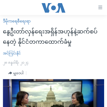
သုံး
ရ
လွယ်ကူ
ဒီမိုကရေစီရေးရာ
မူလစာမျက်နှာ
စေ
နွေဦးတာ်လှန်ရေးအရှိန်အဟုန်နဲ့ဆက်စပ်
မြန်မာ
သည့်
နေတဲ့ နိုင်ငံတကာထောက်ခံမှု
ကမ္ဘာ့သတင်းများ
Link
ဗွီဒီယို
နိုင်ငံတကာ
အင်ကြင်းနိုင်
များ
သတင်းလွတ်လပ်ခွင့်
အမေရိကန်
၂၈ ဇန္နဝါရီ၊ ၂၀၂၄
ပင်မ
ရပ်ဝန်းတခု လမ်းတခု အလွန်
တရုတ်
အကြောင်းအရာ
မျှဝေပါ
သို့
အင်္ဂလိပ်စာလေ့လာမယ်
အစ္စရေး-ပါလက်စတိုင်း
ကျော်
အပတ်စဉ်ကဏ္ဍများ
အမေရိကန်သုံးအီဒီယံ
ကြည့်
ရေဒီယိုနှင့်ရုပ်သံ အချက်အလက်များ
မကြေးမုံရဲ့ အင်္ဂလိပ်စာ
ရေဒီယို
ရန်
ပင်မ
ရေဒီယို/တီဗွီအစီအစဉ်
ရုပ်ရှင်ထဲက အင်္ဂလိပ်စာ
တီဗွီ