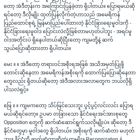
တော့ အဲဒီတုန်းက အကြောင်းပြန်ခဲ့တာ ရှိပါတယ်။ ‌ပြောရမယ်ဆို
ရင်တော့ ဒီလိုမျိုး ထုတ်ပြန်လိုက်တဲ့ဟာသည် အမေရိကန်
ပြည်‌ထောင်စုရဲ့ မြန်မာပြည်ပေါ်ထားတဲ့ နိုင်ငံခြား‌ရေးမူဝါဒကို -
နိုင်ငံခြားရေးမူဝါဒ ‌ပြောင်းလဲလို့ဖြစ်တာမဟုတ်ပါဘူး - အရင်မူ
ဝါဒအတိုင်းပဲ ရှိနေပါတယ်ဆိုပြီးတော့ ကျမတို့နဲ့ ဆက်
သွယ်‌ပြောဆိုထားတာ ရှိပါတယ်။
မေး ။ ။ အဲဒီတော့ တရားဝင်အစိုးရအဖြစ် အသိအမှတ်ပြုဖို့
တောင်းဆိုနေတာ အ‌မေရိကန်အစိုးရကို ထောက်ပြပြောဆိုနေတာ
တွေလည်း ရှိတယ်ဆိုတော့ အဲဒီအလားအလာတွေက ဘယ်လိုရှိ
ပါသလဲရှင့်။
ဖြေ ။ ။ ကျမကတော့ သိပ်မြင်သေးဘူး ပွင့်ပွင့်လင်းလင်း ပြောရ
မယ်ဆိုရင်တော့။ ဥပမာ တခြားသော နိုင်ငံရေးအင်အားစုတွေ
Opposition တွေကို ဆက်ဆံဆောင်ရွက်သလိုမျိုးပဲ။ ဆို‌တော့ ဒီ
နိုင်ငံတွေမှာ မူဝါဒတွေ ရှိပါတယ်။ အစိုးရကို ဆက်ဆံတာ မဟုတ်
ဘူး။ နိုင်ငံကို ဆက်ဆံတာဆိုတဲ့ဟာမျိုး။ Recognization နဲ့