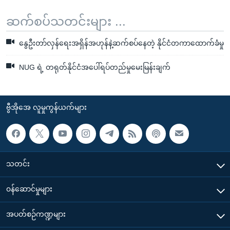
ဆက်စပ်သတင်းများ ...
နွေဦးတာ်လှန်ရေးအရှိန်အဟုန်နဲ့ဆက်စပ်နေတဲ့ နိုင်ငံတကာထောက်ခံမှု
NUG ရဲ့ တရုတ်နိုင်ငံအပေါ်ရပ်တည်မှုမေးမြန်းချက်
ဗွီအိုအေ လူမှုကွန်ယက်များ
သတင်း
၀န်ဆောင်မှုများ
အပတ်စဉ်ကဏ္ဍများ