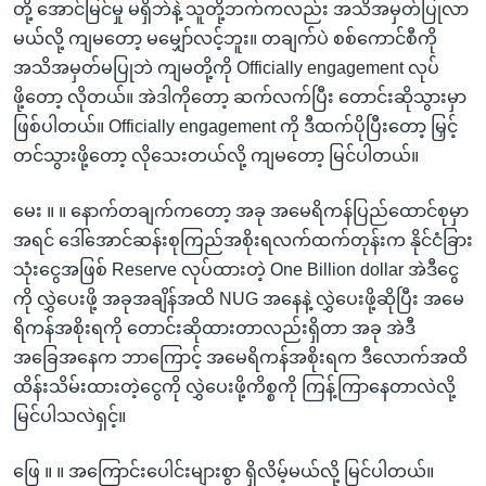
တို့ အောင်မြင်မှု မရှိဘဲနဲ့ သူတို့ဘက်ကလည်း အသိအမှတ်ပြုလာ
မယ်လို့ ကျမတော့ မ‌မျှော်လင့်ဘူး။ တချက်ပဲ စစ်ကောင်စီကို
အသိအမှတ်မပြုဘဲ ကျမတို့ကို Officially engagement လုပ်
ဖို့‌တော့ လိုတယ်။ အဲဒါကိုတော့ ဆက်လက်ပြီး ‌တောင်းဆိုသွားမှာ
ဖြစ်ပါတယ်။ Officially engagement ကို ဒီထက်ပိုပြီးတော့ မြှင့်
တင်သွားဖို့တော့ လိုသေးတယ်လို့ ကျမတော့ မြင်ပါတယ်။
မေး ။ ။ နောက်တချက်က‌တော့ အခု အ‌မေရိကန်ပြည်ထောင်စုမှာ
အရင် ‌ဒေါ်‌အောင်ဆန်းစုကြည်အစိုးရလက်ထက်တုန်းက နိုင်ငံခြား
သုံး‌ငွေအဖြစ် Reserve လုပ်ထားတဲ့ One Billion dollar အဲဒီ‌ငွေ
ကို လွှဲ‌ပေးဖို့ အခုအချိန်အထိ NUG အ‌နေနဲ့ လွှဲ‌ပေးဖို့ဆိုပြီး အမေ
ရိကန်အစိုးရကို တောင်းဆိုထားတာလည်းရှိတာ အခု အဲဒီ
အခြေအနေက ဘာကြောင့် အမေရိကန်အစိုးရက ဒီလောက်အထိ
ထိန်းသိမ်းထားတဲ့‌‌ငွေကို လွှဲ‌ပေးဖို့ကိစ္စကို ကြန့်ကြာနေတာလဲလို့
မြင်ပါသလဲရှင့်။
ဖြေ ။ ။ အကြောင်း‌ပေါင်းများစွာ ရှိလိမ့်မယ်လို့ မြင်ပါတယ်။