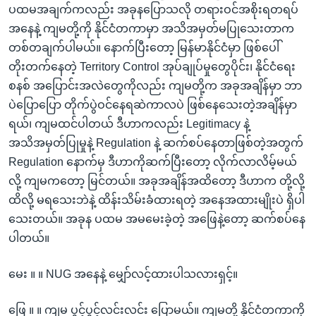
ပထမအချက်ကလည်း အခုန‌ပြောသလို တရားဝင်အစိုးရတရပ်
အနေနဲ့ ကျမတို့ကို နိုင်ငံတကာမှာ အသိအမှတ်မပြုသေးတာက
တစ်တချက်ပါမယ်။ နောက်ပြီးတော့ မြန်မာနိုင်ငံမှာ ဖြစ်ပေါ်
တိုးတက်‌နေတဲ့ Territory Control အုပ်ချုပ်မှုတွေပိုင်း၊ နိုင်ငံ‌ရေး
စနစ် အ‌ပြောင်းအလဲတွေကိုလည်း ကျမတို့က အခုအချိန်မှာ ဘာ
ပဲပြောပြော တိုက်ပွဲဝင်နေရဆဲကာလပဲ ဖြစ်နေသေးတဲ့အချိန်မှာ
ရယ်၊ ကျမထင်ပါတယ် ဒီဟာကလည်း Legitimacy နဲ့
အသိအမှတ်ပြုမှုနဲ့ Regulation နဲ့ ဆက်စပ်‌နေတာဖြစ်တဲ့အတွက်
Regulation နောက်မှ ဒီဟာကိုဆက်ပြီး‌တော့ လိုက်လာလိမ့်မယ်
လို့ ကျမက‌တော့ မြင်တယ်။ အခုအချိန်အထိ‌တော့ ဒီဟာက တို့လို့
ထိလို့ မရ‌သေးဘဲနဲ့ ထိန်းသိမ်းခံထားရတဲ့ အ‌နေအထားမျိုးပဲ ရှိပါ
သေးတယ်။ အခုန ပထမ အမ‌မေးခဲ့တဲ့ အဖြေနဲ့‌တော့ ဆက်စပ်‌နေ
ပါတယ်။
မေး ။ ။ NUG အနေနဲ့ ‌မျှော်လင့်ထားပါသလားရှင့်။
ဖြေ ။ ။ ကျမ ပွင့်ပွင့်လင်းလင်း ပြောမယ်။ ကျမတို့ နိုင်ငံတကာကို