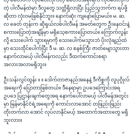
တဲ့ ပါလီမန်ထဲမှာ ဒီလူတွေ သတ္တိရှိလာပြီး ပြည်သူဘက်က ရပ်ဖို့
ဆိုတာ လုံးဝမဖြစ်နိုင်ဘူး။ နောက်ဆုံး ကျနော်ပြောမယ်။ မ. ဆ.
လ ခေတ် တုန်းက ဆိုရှယ်လစ်ပါလီမန် အမတ်တွေက ဦးနေဝင်းနဲ့
စကားပြောတဲ့အချိန်မှာ မရိုသေ့စကားပြောတယ်။ ကြောက်လွန်း
လို့ သေးပေါက် သွားရမှာကို သေးပေါက်မသွားဘဲ ပိုးလုံချည်ထဲ
မှာ သေးထိုင်ပေါက်ပြီး ဒီ မ. ဆ. လ စနစ်ကြီး ဇာတ်မျောသွားတာ
နောက်လာမယ့် ပါလီမန်ကလည်း ဒီထက်ကောင်းစရာ
အလားအလာမရှိဘူး။
ဦးသန်းလွင်ထွန်း ။ ။ ဒေါက်တာဇာနည်အနေနဲ့ ဒီကိစ္စကို လူပုဂ္ဂိုလ်
အရေးကို ပြောတာဖြစ်တယ်။ ဒီနေရာမှာ ဥပဒေကြောင်းအရ
ဥပဒေ ပြဌာန်းချက်တွေအရ နောက်ပေါ်လာမယ့် ပါလီမန်အတွင်း
မှာ မြန်မာနိုင်ငံရဲ့အရေးကို ကောင်းလာအောင် တဖြည်းဖြည်း
တိုးတက်လာ အောင် လုပ်လာနိုင်မယ့် အထောက်အထားတွေ မရှိ
ဘူးလား။