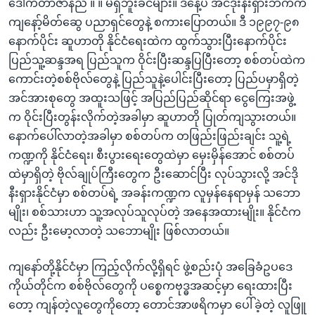
ဒေါက်တာဇာနည် ။ ။ မရှိဘူးခင်များ။ ဒီနေ့ပဲ အင်ဒိုးနီးရှားဘက်က
ကျနော့်မိတ်ဆွေ ပညာရှင်တွေနဲ့ စကားပြောတယ်။ ဒီ ၁၉၉၇-၉၈
နောက်ပိုင်း ဆူဟာတို နိုင်ငံရေးထဲက ထွက်သွားပြီးနောက်ပိုင်း
ပြည်သူ့ဆန္ဒအရ ပြည်သူက ဝိုင်းပြီးဆန္ဒပြပြီးတော့ စစ်တပ်ထဲက
ကောင်းတဲ့စစ်ဗိုလ်တွေနဲ့ ပြည်သူနဲ့ပေါင်းပြီးတော့ ပြည်ပမှာရှိတဲ့
အင်အားစုတွေ အထူးသဖြင့် အပြည်ပြည်ဆိုင်ရာ ငွေကြေးအဖွဲ့
က ဝိုင်းပြီးတွန်းလိုက်တဲ့အခါမှာ ဆူဟာတို ပြုတ်ကျသွားတယ်။
နောက်ပေါ်လာတဲ့အခါမှာ စစ်တပ်က တဖြည်းဖြည်းချင်း သူ့ရဲ့
ကဏ္ဍကို နိုင်ငံရေး၊ စီးပွားရေးတွေထဲမှာ မှေးမှိန်အောင် စစ်တပ်
ထဲမှာရှိတဲ့ ဗိုလ်ချုပ်ကြီးတွေက ဦးဆောင်ပြီး လုပ်သွားလို့ အင်ဒို
နီးရှားနိုင်ငံမှာ စစ်တပ်ရဲ့ အခန်းကဏ္ဍက လူမှန်နေရာမှန် သဘော
မျိုး၊ စစ်သားဟာ သူ့အလုပ်သူလုပ်တဲ့ အနေအထားမျိုး။ နိုင်ငံက
လည်း ဦးမော့လာတဲ့ သဘောမျိုး ဖြစ်လာတယ်။
ကျနော်တို့နိုင်ငံမှာ ကြည့်လိုက်လို့ရှိရင် ဖွဲ့စည်းပုံ အခြေခံဥပဒေ
ကိုယ်တိုင်က စစ်ဗိုလ်တွေကို ပစ္စေကဗုဒ္ဓအဆင့်မှာ ရေးထားပြီး
တော့ ကျန်တဲ့လူတွေကိုတော့ တောင်အာဖရိကမှာ ပေါ်ခဲ့တဲ့ လူဖြူ