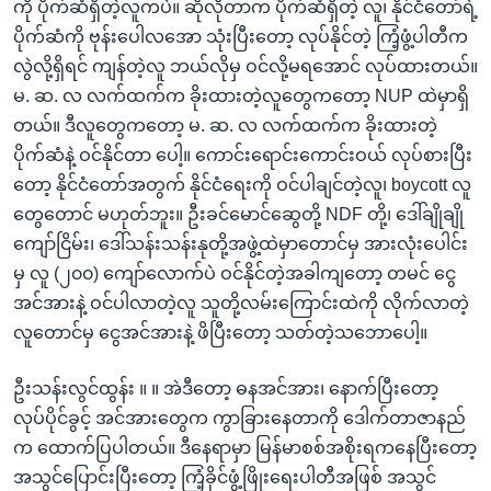
ကို ပိုက်ဆံရှိတဲ့လူကပဲ။ ဆိုလိုတာက ပိုက်ဆံရှိတဲ့ လူ၊ နိုင်ငံတော်ရဲ့
ပိုက်ဆံကို ဗုန်းပေါလအော သုံးပြီးတော့ လုပ်နိုင်တဲ့ ကြံ့ဖွံ့ပါတီက
လွဲလို့ရှိရင် ကျန်တဲ့လူ ဘယ်လိုမှ ဝင်လို့မရအောင် လုပ်ထားတယ်။
မ. ဆ. လ လက်ထက်က ခိုးထားတဲ့လူတွေကတော့ NUP ထဲမှာရှိ
တယ်။ ဒီလူတွေကတော့ မ. ဆ. လ လက်ထက်က ခိုးထားတဲ့
ပိုက်ဆံနဲ့ ဝင်နိုင်တာ ပေါ့။ ကောင်းရောင်းကောင်းဝယ် လုပ်စားပြီး
တော့ နိုင်ငံတော်အတွက် နိုင်ငံရေးကို ဝင်ပါချင်တဲ့လူ၊ boycott လူ
တွေတောင် မဟုတ်ဘူး။ ဦးခင်မောင်ဆွေတို့ NDF တို့၊ ဒေါ်ချိုချို
ကျော်ငြိမ်း၊ ဒေါ်သန်းသန်းနုတို့အဖွဲ့ထဲမှာတောင်မှ အားလုံးပေါင်း
မှ လူ (၂၀၀) ကျော်လောက်ပဲ ဝင်နိုင်တဲ့အခါကျတော့ တမင် ငွေ
အင်အားနဲ့ ဝင်ပါလာတဲ့လူ သူတို့လမ်းကြောင်းထဲကို လိုက်လာတဲ့
လူတောင်မှ ငွေအင်အားနဲ့ ဖိပြီးတော့ သတ်တဲ့သဘောပေါ့။
ဦးသန်းလွင်ထွန်း ။ ။ အဲဒီတော့ ဓနအင်အား၊ နောက်ပြီးတော့
လုပ်ပိုင်ခွင့် အင်အားတွေက ကွာခြားနေတာကို ဒေါက်တာဇာနည်
က ထောက်ပြပါတယ်။ ဒီနေရာမှာ မြန်မာစစ်အစိုးရကနေပြီးတော့
အသွင်ပြောင်းပြီးတော့ ကြံ့ခိုင်ဖွံ့ဖြိုးရေးပါတီအဖြစ် အသွင်