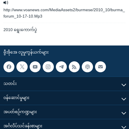
http://www.voanews.com/MediaAssets2/burmese/2010_10/burma_
forum_10-17-10.Mp3
2010 ရွေးကောက်ပွဲ
ဗွီအိုအေ လူမှုကွန်ယက်များ
သတင်း
၀န်ဆောင်မှုများ
အပတ်စဉ်ကဏ္ဍများ
အင်္ဂလိပ်သင်ခန်းစာများ