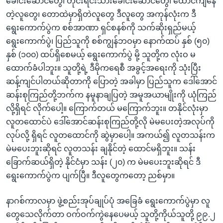
ခေါင်းဆောင်တွေ၊ တိုင်းရင်းသားခေါင်းဆောင်တွေ၊ ထောင်ကျနေ
တဲ့လူတွေ၊ တောထဲမှာရှိတဲလူတွေ ဒီလူတွေ အကုန်လုံးက ဒီ
ရွေးကောက်ပွဲက စစ်အာဏာ ရှင်စနစ်ကို သက်ဆိုးရှည်မယ့်
ရွေးကောက်ပွဲ၊ ပြည်သူကို စစ်ကျွန်ဘဝမှာ နောက်ထပ် နှစ် (၅၀)
နှစ် (၁၀၀) ထပ်ရှိစေမယ့် ရွေးကောက်ပွဲ မို့ သူတို့က လုံးဝ မ
ထောက်ခံပါဘူး။ သူတို့ရဲ့ ဒီမိုကရေစီ အခွင့်အရေးကို သုံးပြီး
ဆန့်ကျင်ပါတယ်ဆိုတာကို ပြောတဲ့ အခါမှာ ပြည်သူက ဒေါ်အောင်
ဆန်းစုကြည်တို့ဘက်က နမူနာချပြတဲ့ အမူအယာမျိုးကို ယုံကြည်
လို့ရှိရင် လိုက်ပေါ့။ ကြောက်တယ် မကြောက်ဘူး။ တနိုင်လုံးမှာ
လူတထောင်ပဲ ဒေါ်အောင်ဆန်းစုကြည်တို့လို မဲမပေးတဲ့အလုပ်ကို
လုပ်လို့ ရှိရင် လူတထောင်ကို ဆွဲမှာပေါ့။ အကယ်၍ လူတသန်းက
မဲမပေးဘူးဆိုရင် လူတသန်း ချနိုင်တဲ့ ထောင်မရှိဘူး။ သန်း
ခြောက်ဆယ်ရှိတဲ့ နိုင်ငံမှာ သန်း (၂၀) က မဲမပေးဘူးဆိုရင် ဒီ
ရွေးကောက်ပွဲက ပျက်ပြီ။ ဒီလူတွေကတော့ ညစ်မှာ။
နာဂစ်ကာလမှာ ဖွဲ့စည်းအုပ်ချုပ်ပုံ အခြေခံ ရွေးကောက်ပွဲမှာ လူ
တွေသေလိုက်တာ ဝက်ဝက်ကွဲနေပေမယ့် သူတို့ကိုယ်သူတို့ ၉၉.၂