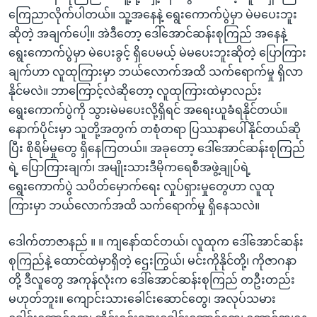
ကြေညာလိုက်ပါတယ်။ သူ့အနေနဲ့ ရွေးကောက်ပွဲမှာ မဲမပေးဘူး
ဆိုတဲ့ အချက်ပေါ့။ အဲဒီတော့ ဒေါ်အောင်ဆန်းစုကြည် အနေနဲ့
ရွေးကောက်ပွဲမှာ မဲပေးခွင့် ရှိပေမယ့် မဲမပေးဘူးဆိုတဲ့ ပြောကြား
ချက်ဟာ လူထုကြားမှာ ဘယ်လောက်အထိ သက်ရောက်မှု ရှိလာ
နိုင်မလဲ။ ဘာကြောင့်လဲဆိုတော့ လူထုကြားထဲမှာလည်း
ရွေးကောက်ပွဲကို သွားမဲမပေးလို့ရှိရင် အရေးယူခံရနိုင်တယ်။
နောက်ပိုင်းမှာ သူတို့အတွက် တစုံတရာ ပြဿနာပေါ်နိုင်တယ်ဆို
ပြီး စိုရိမ်မှုတွေ ရှိနေကြတယ်။ အခုတော့ ဒေါ်အောင်ဆန်းစုကြည်
ရဲ့ ပြောကြားချက်၊ အမျိုးသားဒီမိုကရေစီအဖွဲ့ချုပ်ရဲ့
ရွေးကောက်ပွဲ သပိတ်မှောက်ရေး လှုပ်ရှားမှုတွေဟာ လူထု
ကြားမှာ ဘယ်လောက်အထိ သက်ရောက်မှု ရှိနေသလဲ။
ဒေါက်တာဇာနည် ။ ။ ကျနော်ထင်တယ်၊ လူထုက ဒေါ်အောင်ဆန်း
စုကြည်နဲ့ ထောင်ထဲမှာရှိတဲ့ ဌေးကြွယ်၊ မင်းကိုနိုင်တို့၊ ကိုဇာဂနာ
တို့ ဒီလူတွေ အကုန်လုံးက ဒေါ်အောင်ဆန်းစုကြည် တဦးတည်း
မဟုတ်ဘူး။ ကျောင်းသားခေါင်းဆောင်တွေ၊ အလုပ်သမား