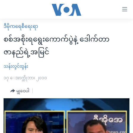
သုံး
ရ
လွယ်ကူ
ဒီမိုကရေစီရေးရာ
မူလစာမျက်နှာ
စေ
စစ်အစိုးရရွေးကောက်ပွဲနဲ့ ဒေါက်တာ
မြန်မာ
သည့်
ဇာနည်ရဲ့အမြင်
ကမ္ဘာ့သတင်းများ
Link
ဗွီဒီယို
နိုင်ငံတကာ
သန်းလွင်ထွန်း
များ
သတင်းလွတ်လပ်ခွင့်
အမေရိကန်
၁၇ ေအာက္တိုဘာ၊ ၂၀၁၀
ပင်မ
ရပ်ဝန်းတခု လမ်းတခု အလွန်
တရုတ်
အကြောင်းအရာ
မျှဝေပါ
သို့
အင်္ဂလိပ်စာလေ့လာမယ်
အစ္စရေး-ပါလက်စတိုင်း
ကျော်
အပတ်စဉ်ကဏ္ဍများ
အမေရိကန်သုံးအီဒီယံ
ကြည့်
ရေဒီယိုနှင့်ရုပ်သံ အချက်အလက်များ
မကြေးမုံရဲ့ အင်္ဂလိပ်စာ
ရေဒီယို
ရန်
ပင်မ
ရေဒီယို/တီဗွီအစီအစဉ်
ရုပ်ရှင်ထဲက အင်္ဂလိပ်စာ
တီဗွီ