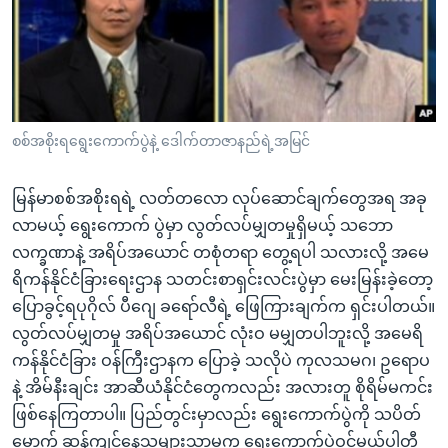
အ
သုတပဒေသာ အင်္ဂလိပ်စာ
ညွန်း
Learning English
စာမျက်နှာ
သို့
ဗွီအိုအေ လူမှုကွန်ယက်များ
ကျော်
ကြည့်
စစ်အစိုးရရွေးကောက်ပွဲနဲ့ ဒေါက်တာဇာနည်ရဲ့အမြင်
ရန်
ဘာသာစကားများ
ရှာဖွေ
မြန်မာစစ်အစိုးရရဲ့ လတ်တလော လုပ်ဆောင်ချက်တွေအရ အခု
ရန်
လာမယ့် ရွေးကောက် ပွဲမှာ လွတ်လပ်မျှတမှုရှိမယ့် သဘော
နေရာ
လက္ခဏာနဲ့ အရိပ်အယောင် တစုံတရာ တွေ့ရပါ သလားလို့ အမေ
သို့
ရိကန်နိုင်ငံခြားရေးဌာန သတင်းစာရှင်းလင်းပွဲမှာ မေးမြန်းခဲ့တော့
ကျော်
ပြောခွင့်ရပုဂိုလ် ပီဂျေ ခရော်လီရဲ့ ဖြေကြားချက်က ရှင်းပါတယ်။
ရန်
လွတ်လပ်မျှတမှု အရိပ်အယောင် လုံးဝ မမျှတပါဘူးလို့ အမေရိ
ကန်နိုင်ငံခြား ဝန်ကြီးဌာနက ပြောခဲ့ သလိုပဲ ကုလသမဂ၊ ဥရောပ
နဲ့ အိမ်နီးချင်း အာဆီယံနိုင်ငံတွေကလည်း အလားတူ စိုရိမ်မကင်း
ဖြစ်နေကြတာပါ။ ပြည်တွင်းမှာလည်း ရွေးကောက်ပွဲကို သပိတ်
မှောက် ဆန့်ကျင်နေသူများသာမက ရွေးကောက်ပွဲဝင်မယ့်ပါတီ