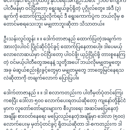
မင်းကိုနိုင်၊ ဌေးကြွယ်တို့ နိုင်ငံရေးအကျဉ်းသမား ၂၁၀၀ ကျော်က
ပါလီမန်မှာ ဝင်ပြီးတော့ ရွေးချယ်ခွင့်ရှိတဲ့ ပုဂ္ဂိုလ်တွေ။ အဲဒီ (၃)
ချက်ကို ထောက်ကြည့်လိုက်ရင် ဒီ ရွေးကောက်ပွဲက ဘယ်လိုမှ စ
တောင်မစရသေးဘူး မမျှတာဘူးဆိုတာ သိသာတယ်။
ဦးသန်းလွင်ထွန်း ။ ။ ဒေါက်တာဇာနည် ထောက်ပြတဲ့အချက်က
အားလုံးပါဝင် ပြိုင်ဆိုင်ပိုင်ခွင့် ထောက်ပြနေတာပေါ့။ ဒါပေမယ့်
လောလောဆယ်မှာ ဝင်ပြီးတော့ ပါဝင်ဖို့၊ ယှဉ်ပြိုင်ဖို့ တားစူနေကြ
တဲ့ ဝင်မယ့်ပါတီတွေအနေနဲ့ သူတို့အပေါ် ဘယ်လိုမမျှတမှုတွေ၊
အခု မဲဆွယ်စည်းရုံးခွင့်တွေမှာ မမျှတမှုတွေ ဘာတွေမြင်နေရသ
လဲဆိုတာကို တချက်လောက် ပြောပြပါ။
ဒေါက်တာဇာနည် ။ ။ ဒါ စလာကတည်းက ပါတီမှတ်ပုံတင်ကြေး
ကစပြီး ဒေါ်လာ ၅၀၀ လောက်ပေးရတယ်ဆိုတော့ ကျနော်တို့နိုင်ငံ
မှာက လူတော်တော်များများက စီးပွားရေး အဆင်မပြေနေတဲ့
အချိန်၊ စားဝတ်နေရေး မပြေလည်နေတဲ့အချိန်မှာ ဒေါ်လာ (၅၀၀)
လောက်ပေးမှ မှတ်ပုံတင်ခွင့် ရှိတယ်ဆိုတာ ဒါ-စကတည်းက ဒါ