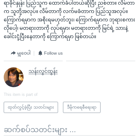
ရာခိုင်နှုန်း ပြည်သူက ထောက်ခံပါတယ်ဆိုပြီး ညစ်တာ။ လိမ်တာ
က သူတို့အလုပ်။ လိမ်တာကို လက်မခံတာက ပြည်သူအလုပ်။
ကြောက်ရမှာက အစိုးရမဟုတ်ဘူး၊ ကြောက်ရမှာက ဘုရားစကား
လိုပေါ့၊ မတရားတာကို လုပ်ရမှာ၊ မတရားတာကို မြင်ရဲ့ သားနဲ့
ခေါင်းငုံ့ပြီးနေတာကို ကြောက်ရမှာ ဖြစ်တယ်။
မျှဝေပါ
Follow us
သန်းလွင်ထွန်း
This item is part of
ထုတ်လွှင့်ခဲ့ပြီး သတင်းများ
ဒီမိုကရေစီရေးရာ
ဆက်စပ်သတင်းများ ...