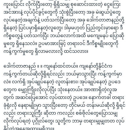
ကူးပြောင်း လိုက်ပြီးတော့ ရှိရှိသမျှ စုဆောင်းထားတဲ့ ငွေကြေး
အင်အားနဲ့ လုပ်ပိုင်ခွင့်တွေကို သုံးစွဲပြီးတော့ အခု မဲဆွယ်ပွဲတွေ
လုပ်နေတဲ့အချက်နဲ့ ပတ်သက်ပြီးတော့ အခု ဒေါက်တာဇာနည်တို့
ရှိနေတဲ့ ပြင်ပမှာရှိနေတဲ့လူတွေ၊ ဒါမှမဟုတ် ပြည်တွင်းမှာရော ဒီ
ကိစ္စတွေနဲ့ ပတ်သက်ပြီး ဘယ်လောက်အထိ မကျေမနပ် ပြောဆို
မှုတွေ ရှိနေသလဲ။ ဥပမာအားဖြင့် တရားဝင် ဒီကိစ္စမျိုးတွေကို
ကန့်ကွက်မှုတွေ ရှိလာမလားလို့ ထင်သလား။
ဒေါက်တာဇာနည် ။ ။ ကျနော်ထင်တယ်။ ကျနော်တို့နိုင်ငံက
ကန့်ကွက်တယ်ဆိုလို့ရှိရင်လည်း ဘယ်မှာသွားပြီး ကန့်ကွက်မှာ
လဲ။ လက်ရှိ အုပ်ချုပ်နေတဲ့ လူတန်းစား၊ အုပ်ချုပ်နေတဲ့ ဥပဒေ
တွေက မျှော့ကြိုးလိုလုပ်ပြီး သုံးနေတယ်။ အာဏာရှိတဲ့လူအ
တွက် အဆင်ပြေအောင် လုပ်ထားတဲ့ ဥပဒေ။ နောက်တခါ တရား
ခုံရုံးလို နေရာမျိုးမှာ သွားပြီးတော့ တိုင်မယ် တန်းမယ်ဆိုလို့ ရှိရင်
လည်း တရားသူကြီး ဆိုတာ ကလည်း စစ်ဗိုလ်တွေပြောသမျှ
လိုက်လုပ်ရတဲ့ ပုဂ္ဂိုလ်တွေ၊ သူတို့က ဘာမှ တရားမျှမျှတတ လုပ်
နိုင်တဲ့အနေအထားမရှိဘူး။