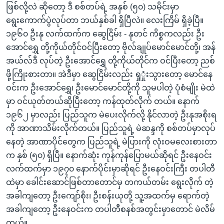
ဖြစ်လို့လဲ ဆိုတော့ ဒီ စစ်တပ်ရဲ့ အနှစ် (၅၀) သမိုင်းမှာ
ရွေးကောက်ပွဲလုပ်တာ ဘယ်နှစ်ခါ ရှိပြီလဲ။ လေးကြိမ် ရှိခဲ့ပြီ။
၁၉၆၀ ဦးနု လက်ထက်က ဆွေငြိမ်း - နုတင် ကိစ္စကလည်း ဦး
အောင်ရွှေ တို့ကိုယ်တိုင်ဝင်ပြီးတော့ ဗိုလ်ချုပ်မောင်မောင်တို့၊ အန်
အယ်လ်ဒီ လုပ်တဲ့ ဦးအောင်ရွှေ တို့ကိုယ်တိုင်က ဝင်ပြီးတော့ ညစ်
ဖို့ကြိုးစားတာ။ အဲဒီမှာ ဆွေငြိမ်းလည်း ရှုှုံးသွားတော့ မောင်နေ
ဝင်းက ဦးအောင်ရွှေ၊ ဦးမောင်မောင်တို့ကို သူမပါတဲ့ ပုံစံမျိုး မဲထဲ
မှာ ဝင်ယုတ်တယ်ဆိုပြီးတော့ ကန်ထုတ်လိုက် တယ်။ နောက်
၁၉၆၂ မှာလည်း ပြည်သူက မဲပေးလိုက်လို့ နိုင်လာတဲ့ ဦးနုအစိုးရ
ကို အာဏာသိမ်းလိုက်တယ်။ ပြည်သူရဲ့ မဲဆန္ဒကို စစ်တပ်မှာလုပ်
နေတဲ့ အာဏာပိုင်တွေက ပြည်သူရဲ့ မဲပြားကို လုံးဝမလေးစားတာ
က နှစ် (၅၀) ရှိပြီ။ နောက်ဆုံး ကုန်ကုန်ပြောမယ်ဆိုရင် ဦးနေဝင်း
လက်ထက်မှာ ၁၉၇၀ နောက်ပိုင်းမှာဆိုရင် ဦးနေဝင်းကြီး တပါတီ
ထဲမှာ ခေါင်းဆောင်ဖြစ်တာတောင်မှ တကယ်တမ်း ရွေးလိုက် တဲ့
အခါကျတော့ ဦးကျော်စိုး၊ ဦးစန်းယုတို့ သူ့အထက်မှ ရောက်တဲ့
အခါကျတော့ ဦးနေဝင်းက တပါတီစနစ်အတွင်းမှာတောင် မဲလိမ်
တယ်။