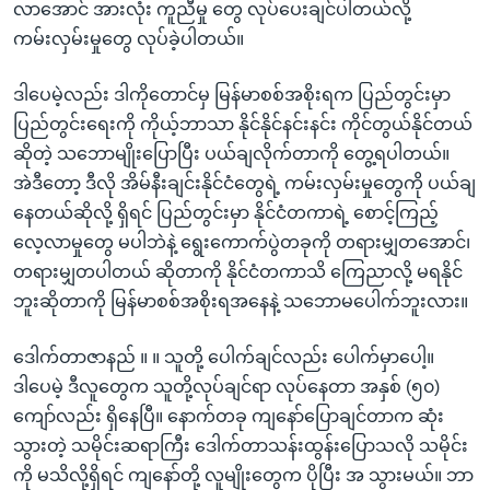
လာအောင် အားလုံး ကူညီမှု တွေ လုပ်ပေးချင်ပါတယ်လို့
ကမ်းလှမ်းမှုတွေ လုပ်ခဲ့ပါတယ်။
ဒါပေမဲ့လည်း ဒါကိုတောင်မှ မြန်မာစစ်အစိုးရက ပြည်တွင်းမှာ
ပြည်တွင်းရေးကို ကိုယ့်ဘာသာ နိုင်နိုင်နင်းနင်း ကိုင်တွယ်နိုင်တယ်
ဆိုတဲ့ သဘောမျိုးပြောပြီး ပယ်ချလိုက်တာကို တွေ့ရပါတယ်။
အဲဒီတော့ ဒီလို အိမ်နီးချင်းနိုင်ငံတွေရဲ့ ကမ်းလှမ်းမှုတွေကို ပယ်ချ
နေတယ်ဆိုလို့ ရှိရင် ပြည်တွင်းမှာ နိုင်ငံတကာရဲ့ စောင့်ကြည့်
လေ့လာမှုတွေ မပါဘဲနဲ့ ရွေးကောက်ပွဲတခုကို တရားမျှတအောင်၊
တရားမျှတပါတယ် ဆိုတာကို နိုင်ငံတကာသိ ကြေညာလို့ မရနိုင်
ဘူးဆိုတာကို မြန်မာစစ်အစိုးရအနေနဲ့ သဘောမပေါက်ဘူးလား။
ဒေါက်တာဇာနည် ။ ။ သူတို့ ပေါက်ချင်လည်း ပေါက်မှာပေါ့။
ဒါပေမဲ့ ဒီလူတွေက သူတို့လုပ်ချင်ရာ လုပ်နေတာ အနှစ် (၅၀)
ကျော်လည်း ရှိနေပြီ။ နောက်တခု ကျနော်ပြောချင်တာက ဆုံး
သွားတဲ့ သမိုင်းဆရာကြီး ဒေါက်တာသန်းထွန်းပြောသလို သမိုင်း
ကို မသိလို့ရှိရင် ကျနော်တို့ လူမျိုးတွေက ပိုပြီး အ သွားမယ်။ ဘာ