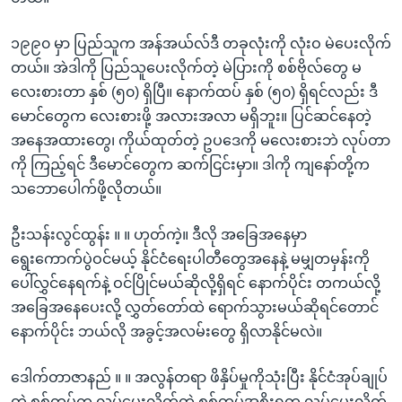
၁၉၉၀ မှာ ပြည်သူက အန်အယ်လ်ဒီ တခုလုံးကို လုံးဝ မဲပေးလိုက်
တယ်။ အဲဒါကို ပြည်သူပေးလိုက်တဲ့ မဲပြားကို စစ်ဗိုလ်တွေ မ
လေးစားတာ နှစ် (၅၀) ရှိပြီ။ နောက်ထပ် နှစ် (၅၀) ရှိရင်လည်း ဒီ
မောင်တွေက လေးစားဖို့ အလားအလာ မရှိဘူး။ ပြင်ဆင်နေတဲ့
အနေအထားတွေ၊ ကိုယ်ထုတ်တဲ့ ဥပဒေကို မလေးစားဘဲ လုပ်တာ
ကို ကြည့်ရင် ဒီမောင်တွေက ဆက်ငြင်းမှာ။ ဒါကို ကျနော်တို့က
သဘောပေါက်ဖို့လိုတယ်။
ဦးသန်းလွင်ထွန်း ။ ။ ဟုတ်ကဲ့။ ဒီလို အခြေအနေမှာ
ရွေးကောက်ပွဲဝင်မယ့် နိုင်ငံရေးပါတီတွေအနေနဲ့ မမျှတမှန်းကို
ပေါ်လွှင်နေရက်နဲ့ ဝင်ပြိုင်မယ်ဆိုလို့ရှိရင် နောက်ပိုင်း တကယ်လို့
အခြေအနေပေးလို့ လွှတ်တော်ထဲ ရောက်သွားမယ်ဆိုရင်တောင်
နောက်ပိုင်း ဘယ်လို အခွင့်အလမ်းတွေ ရှိလာနိုင်မလဲ။
ဒေါက်တာဇာနည် ။ ။ အလွန်တရာ ဖိနှိပ်မှုကိုသုံးပြီး နိုင်ငံအုပ်ချုပ်
တဲ့ စစ်တပ်က လုပ်ပေးလိုက်တဲ့ စစ်တပ်အစိုးရက လုပ်ပေးလိုက်