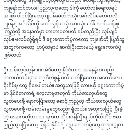
စစ်ဗိုလ်တွေ၊ အုပ်ချုပ်တဲ့လူတွေကလည်း မတရားဘူးဆိုတော့
ကျနော်ထင်တယ်၊ ပြည်သူကတော့ ဒါကို တော်လှန်ရေးတရပ်
အဖြစ် ပါဝင်ပြီးတော့ ဂျပန်ခေတ်ကလို၊ အင်္ဂလိပ်ခေတ်ကလို
ဂျပန်နဲ့ အင်္ဂလိပ်ကို တော်လှန်သလို အားလုံး ဒေါ်အောင်ဆန်းစု
ကြည်တို့ အနောက်မှာ မားမားမတ်မတ် ရပ်တည်ပြီး လုပ်ချင်
လုပ်။ မလုပ်လို့ရှိရင် ဒီ ရွေးကောက်ပွဲကတော့ ကျနော်တို့ ပြည်သူ
အတွက်ကတော့ ပြာပုံထဲမှာပဲ ဆက်ပြီးထားမယ့် ရွေးကောက်ပွဲ
ဖြစ်တယ်။
ဦးသန်းလွင်ထွန်း ။ ။ အဲဒီတော့ နိုင်ငံတကာအနေနဲ့ကလည်း
တကယ်တမ်းမှာတော့ ဒီကိစ္စနဲ့ ပတ်သက်ပြီးတော့ အတော်လေး
စိုးရိမ်မှု တွေ ရှိနေပါတယ်။ အထူးသဖြင့် လာမယ့် ရွေးကောက်ပွဲ
မှာ နိုင်ငံတကာရဲ့ လေ့လာမှုအတွက် ကိုယ်စားလှယ်တွေ
လွှတ်ပေးဖို့ နောက်ပြီးတော့ စောင့်ကြည့်တဲ့ ကိုယ်စားလှယ်တွေ
လွှတ်ပေးဖို့ ကမ်းလှမ်းမှုတွေလည်း ရှိတယ်။ အထူးသဖြင့် ပြီးခဲ့
တဲ့ အောက်တိုဘာ ၁၁ ရက်က ထိုင်းဝန်ကြီးချုပ်ကိုယ်တိုင် ဗမာ
ပြည်သွားပြီးတော့ မြန်မာနိုင်ငံရဲ့ ရွေးကောက်ပွဲတွေ တရားမျှတ