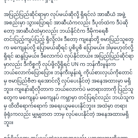
အပြည်ပြည်ဆိုင်ရာမှာ လုပ်မယ်ဆိုလို့ ရှိရင်လဲ အာဆီယံ အဖွဲ့
အစည်းမှာ သွားပြောရင် အာဆီယံကလည်း ဒီပုတ်ထဲက ဒီပဲဆို
တော့ အာဆီယံထဲမှာလည်း ဘယ်နိုင်ငံက ဒီမိုကရေစီ
တင်းပြည့်ကျပ်ပြည့် ရှိလို့လဲ။ ဒီတော့ ကျနော်တို့ ဗမာပြည်သူတွေ
က မကျေနပ်လို့ ပြောမယ်ဆိုရင် ပွစိပွစိ ပြောမယ်။ ဒါမှမဟုတ်လို့
ရှိရင် ဆန္ဒပြမယ်။ ဒီလောက်ပဲ လုပ်နိုင်တယ်။ အပြည်ပြည်ဆိုင်ရာ
မှာလည်း ဒီကိစ္စကို လုပ်ဖို့လို့ရှိရင် UN က ဘန်ကီးမွန်းက
ဘယ်လောက်ပြောပြော။ ဘန်ကီးမွန်းရဲ့ ကိုယ်စားလှယ်ကိုတောင်
မှ ဗမာပြည်ဗီဇာ ရအောင်လို့ လုပ်ပေးနိုင်တဲ့ အနေအထားမှာ မရှိ
ဘူး။ ကျနော်ဆိုလိုတာက ဘယ်လောက်ပဲ မတရားတာကို ပြည်သူ
တွေက မကျေနပ် မကျေနပ် ကမ္ဘာမှာ တင်ပြရင်လည်း ဘယ်သူက
မှ ထိထိရောက်ရောက် အရေးယူမပေးနိုင်ဘူး။ အထဲမှာ တရား
ခုံရုံးကလည်း မျှမျှတတ ဘာမှ လုပ်ပေးနိုင်တဲ့ အနေအထားမရှိ
ဘူး။