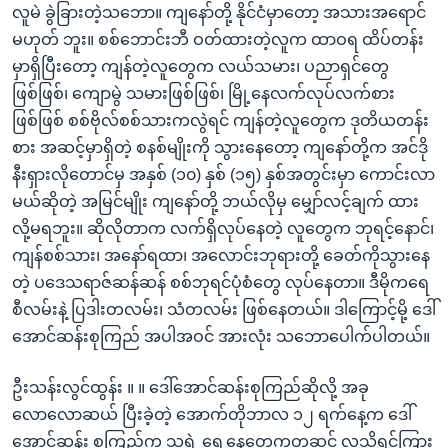
လူမဲ ခွဲခြားတဲ့သဘော။ ကျနော်တို့ နိုင်ငံမှာတော့ အသားအရောင်
မဟုတ် ဘူး။ စစ်ဘောင်းဘီ ဝတ်ထားတဲ့လူက ထာဝရ ထိပ်တန်း
မှာရှိပြီးတော့ ကျန်တဲ့လူတွေက လယ်သမား၊ ပညာရှင်တွေ
ဖြစ်ဖြစ်၊ ကျောမွဲ သမားဖြစ်ဖြစ်၊ မြို့နေလက်လုပ်လက်စား
ဖြစ်ဖြစ် စစ်ဗိုလ်စစ်သားကလွဲရင် ကျန်တဲ့လူတွေက ဒုတိယတန်း
စား အဆင့်မှာရှိတဲ့ စနစ်မျိုးကို သွားနေတော့ ကျနော်တို့က အင်ဒို
နီးရှားလိုတောင်မှ အနှစ် (၁၀) နှစ် (၁၅) နှစ်အတွင်းမှာ ကောင်းလာ
မယ်ဆိုတဲ့ အမြင်မျိုး ကျနော်တို့ ဘယ်လိုမှ မျှော်လင့်ချက် ထား
လို့မရဘူး။ ဆိုလိုတာက လက်ရှိလုပ်နေတဲ့ လူတွေက ဘုရင့်နောင်၊
ကျန်စစ်သား၊ အနော်ရထာ၊ အလောင်းဘုရားတို့ ခေတ်ကိုသွားနေ
တဲ့ ပဒေသရာဇ်ဆန်ဆန် စစ်ဘုရင်ပုံစံတွေ လုပ်နေတာ။ ဒီမိုကရေ
စီလမ်းနဲ့ ပြဒါးတလမ်း၊ သံတလမ်း ဖြစ်နေတယ်။ ဒါကြောင့်မို့ ဒေါ်
အောင်ဆန်းစုကြည် အပါအဝင် အားလုံး သဘောပေါက်ပါတယ်။
ဦးသန်းလွင်ထွန်း ။ ။ ဒေါ်အောင်ဆန်းစုကြည်ဆိုလို့ အခု
လောလောဆယ် ပြီးခဲ့တဲ့ အောက်တိုဘာလ ၁၂ ရက်နေ့က ဒေါ်
အောင်ဆန်း စုကြည်က သူ့ရဲ့ ရှေ့နေတွေကတဆင့် လူသိရှင်ကြား