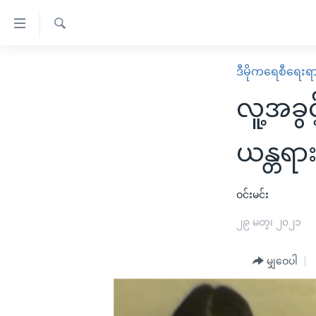
သုံး
ရ
ရှာဖွေ
လွယ်ကူ
မူလစာမျက်နှာ
ဒီမိုကရေစီရေးရ
ရ
စေ
မြန်မာ
လာ
လူ့အခွင
သည့်
ဒ်
ကမ္ဘာ့သတင်းများ
Link
ဗွီဒီယို
နိုင်ငံတကာ
ယန္တရာ
များ
သတင်းလွတ်လပ်ခွင့်
အမေရိကန်
ပင်မ
ရပ်ဝန်းတခု လမ်းတခု အလွန်
တရုတ်
ဝင်းမင်း
အကြောင်းအရာ
အင်္ဂလိပ်စာလေ့လာမယ်
အစ္စရေး-ပါလက်စတိုင်း
၂၉ မတ္၊ ၂၀၂၁
သို့
အပတ်စဉ်ကဏ္ဍများ
အမေရိကန်သုံးအီဒီယံ
ကျော်
မျှဝေပါ
ကြည့်
ရေဒီယိုနှင့်ရုပ်သံ အချက်အလက်များ
မကြေးမုံရဲ့ အင်္ဂလိပ်စာ
ရေဒီယို
ရန်
ရေဒီယို/တီဗွီအစီအစဉ်
ရုပ်ရှင်ထဲက အင်္ဂလိပ်စာ
တီဗွီ
ပင်မ