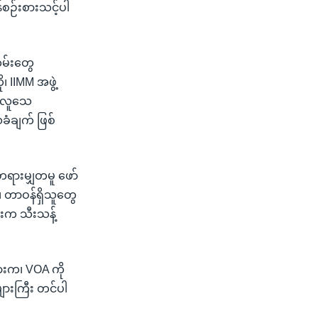
န်စဉ်းစားသင့်ပါ
်တမ်းတွေ
၊ IIMM အဖွဲ့
၊ လူသေ
ံချက် ဖြစ်
တရားမျှတမူ ဖော်
 တာဝန်ရှိသူတွေ
်းက သီးသန့်
ားက၊ VOA ကို
ျားကြီး တင်ပါ