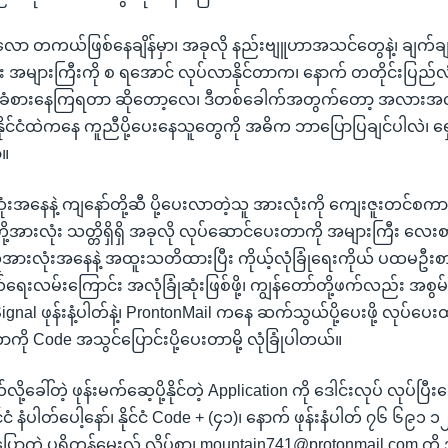
ာ တကယ်ဖြစ်နေချိန်မှာ၊ အခုလို နည်းဗျူဟာအသင်တွေနဲ့၊ ချက်ချ
ျားကြီးကို စ ရအောင် လုပ်လာနိုင်တာက၊ နောက် တတိုင်းပြည်လု
်ကို ခံစားနေကြရတာ ဆိုတော့လေ၊ ဒီတစ်ခေါက်အတွက်တော့ အလား
ာနိုင်ငံထဲကနေ ကူညီပို့ပေးနေသူတွေကို အဓိက ဘာပြောပြချင်ပါလဲ၊ ရှ
ာ။
ံးအနေနဲ့ ကျနော်တို့ဆီ ပို့ပေးလာတဲ့သူ အားလုံးကို ကျေးဇူးတင်စကာ
ု့အားလုံး သတ္တိရှိရှိ အခုလို လုပ်ဆောင်ပေးတာကို အများကြီး လေး
းလုံးအနေနဲ့ အထူးသတိထားပြီး ကိုယ့်လုံခြုံရေးကိုယ် ပထမဦးစာ
လမ်းကြောင်း အလုံခြုံဆုံးဖြစ်ဖို့၊ ကျွန်တော်တို့ဖက်လည်း အစွမ်း
 Signal ဖုန်းနံ့ပါတ်နဲ့၊ ProntonMail ကနေ ဆက်သွယ်ပို့ပေးဖို့ လုပ်ပ
ာကို Code အသွင်ပြောင်းပို့ပေးတာမို့ လုံခြုံပါတယ်။
ု့ခေါ်တဲ့ ဖုန်းမက်ဆေ့ပို့နိုင်တဲ့ Application ကို ဒေါင်းလုပ် လုပ်ပြီးတ
ံ နံပါတ်ပေါ့နော်၊ နိုင်ငံ Code + (၄၁)၊ နောက် ဖုန်းနံပါတ် ၇၆ ၆၉၁ ၁၂ ၀၈
ပြောတဲ့ ပရိုတွန်မေးလ် လိပ်စာ၊ mountain741@protonmail.com ကို 