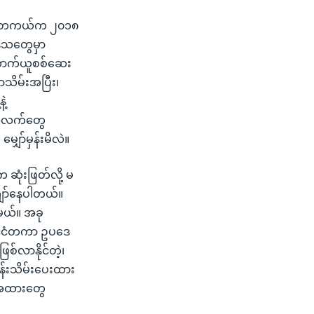
းကို တကယ်က ၂၀၁၈
ဒေသတွေမှာ
ကောက်ယူစစ်ဆေး
ာသိမ်းအပြီး၊
ဲ့
်အလက်တွေ
ော်မှန်းမိလဲ။
ဆုံးဖြတ်လို့ မ
ကျော်နေပါတယ်။
ူမယ်။ အခု
နိုင်ငံတကာ ဥပဒေ
ြစ်လာနိုင်တဲ့၊
ိန်းသိမ်းပေးထား
က်အထားတွေ