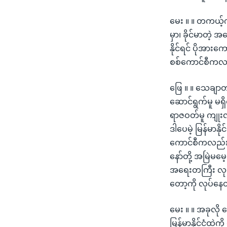
မေး ။ ။ တကယ့်က
မှာ၊ ခိုင်မာတဲ့
နိုင်ရင် ပိုအားကေ
စစ်ကောင်စီကလည
ဖြေ ။ ။ သေချာတ
ဆောင်ရွက်မူ မရှိ
ရာဇဝတ်မူ ကျုးလွ
ဒါပေမဲ့ မြန်မာန
ကောင်စီကလည်း ဒ
နော်တို့ အမြဲ
အရေးတကြီး လုပ်
တော့ကို လုပ်နေ
မေး ။ ။ အခုလို 
မြန်မာနိုင်ငံထဲက