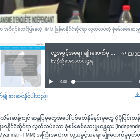
အစီရင်ခံတင်ပြနေတဲ့ IIMM မြန်မာနိုင်ငံဆိုင်ရာ လွတ်လပ်တဲ့ စုံစမ်းစစ်ဆေးမှု
လူ့အခွင့်အရေး ချိုးဖောက်မူ စုံစမ်းစစ်ဆေးမှုယန္တရား
EMBE
by
ဗွီအိုအေသတင်းဌာန
No media source currently available
0:00
တ်၍ နားဆင်နိုင်ပါသည်။
EMBED
်းဆန့်ကျင် ဆန္ဒပြမူတွေအပေါ် ပစ်ခတ်နှိမ်နင်းမူတွေ ပိုပိုပြင်းထန်
်မာနိုင်ငံဆိုင်ရာ လွတ်လပ်သော စုံစမ်းစစ်ဆေးမှုယန္တရား (Independe
Myanmar - IIMM) အကြီးအကဲက၊ လူ့အခွင့်အရေး ချိုးဖောက်မူမှတ်တမ