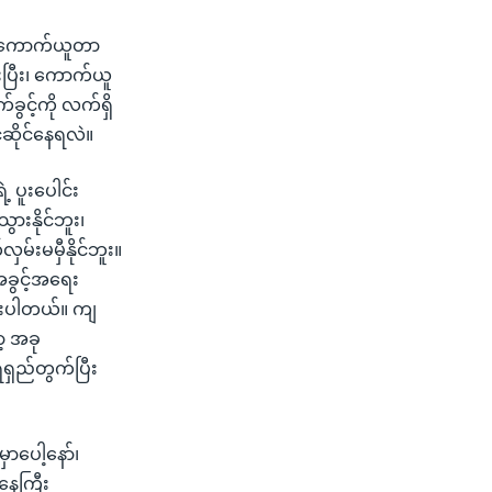
က် ကောက်ယူတာ
ားပြီး၊ ကောက်ယူ
်ခွင့်ကို လက်ရှိ
ဆိုင်နေရလဲ။
 ပူးပေါင်း
ွားနိုင်ဘူး၊
မ်းမမှီနိုင်ဘူး။
အခွင့်အရေး
ထားပါတယ်။ ကျ
့ အခု
ရှည်တွက်ပြီး
ာပေါ့နော်၊
့နေကြီး