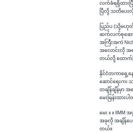
လက်ခံရရှိထားပြီး
ပြီလို့ သတိပေး
ပြည်ပ (သို့မဟုတ်
ဆက်လက်စုဆောင်းန
အကြီးအကဲ Nicho
အလောင်းလို အထ
တယ်လို့ ထောက်
နိုင်ငံတကာရှေ့န
ဆောင်ရေးက၊ သက်
တချိန်ချိန်မှာ 
မေးမြန်းထားပါ
မေး ။ ။ IIMM အ
အခုလို အချိန်ပေ
တယ်။