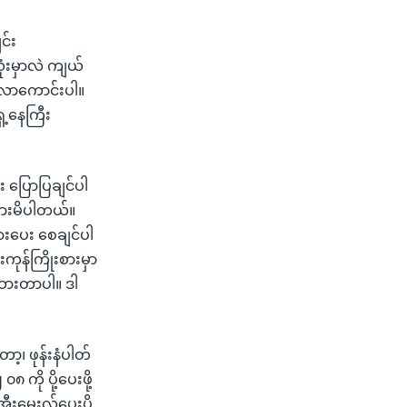
င်း
ံးမှာလဲ ကျယ်
အလာကောင်းပါ။
ေ့နေကြီး
း ပြောပြချင်ပါ
စားမိပါတယ်။
းပေး စေချင်ပါ
ကုန်ကြိုးစားမှာ
ေးထားတာပါ။ ဒါ
ော့၊ ဖုန်းနံပါတ်
 ကို ပို့ပေးဖို့
အီးမေးလ်ပေးပို့