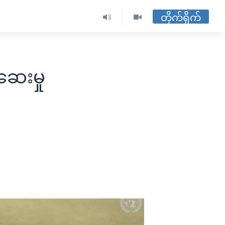
တိုက်ရိုက်
ဆေးမှု