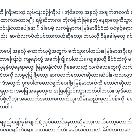
ို ကြီးမားတဲ့ လုပ်ငန်းစဉ်ကြီးပါ။ အဲ့ဒီတော့ အခုလို အချက်အလ
 အထောက်အထားမျိုး ရဖို့ဆိုတာက၊ တိုက်ရိုက်ဖြစ်ခဲ့တဲ့ နေရာတွေကိုသွ
ာင်းနိုင်တာပေါ့နော၊် ဒါပေမဲ့ လက်ရှိမှာက၊ မြန်မာနိုင်ငံထဲ ဝင်ခွင့်ရောက
်း၊ ဆက်လက်ပိတ်ပင်ထားတယ်ဆိုတော့၊ ဘယ်လို စိန်ခေါ်မူတွေ ရင်
ာပေါ့ အခုလို ကောက်ယူဖို့အတွက် ခက်သွားပါတယ်။၊ မြန်မာအစိုးရရဲ့
တာကြောင့်၊ ကျနော်တို့ အခက်ကြုံရပါတယ်။ ကျနော်တို့ နိုင်ငံထဲကို မသ
န်ခဲ့တဲ့နေရာတွေ၊ မြန်မာနိုင်ငံထဲ ရှိနေသေးတဲ့ သက်သေတွေကို လက်လှ
ိုင်ငံထဲကို လာခွင့်ပြုဖို့တော့၊ ဆက်လက်တောင်းဆိုထားဆဲပါ။ ကုလလူ့
ီအတွက် ပူးပေါင်းဆောင်ရွက်ပေးဖို့၊ မြန်မာဘက်ကို တောင်းဆို
မမေ့ရမှာက၊ အခြေအနေတွေက အမြဲပြောင်းသွားတတ်ပါတယ်။ အဲ့ဒီတော
ဖို့လိုတဲ့၊ အထောက်အထားကောက်ယူ၊ သိမ်းဆည်းမူလုပ်ငန်းကို၊ ရေ
တာပါ၊။
ရေရှည်မျှော်မှန်းချက်နဲ့ လုပ်ဆောင်နေတာဆိုတော့၊ ဘယ်တော့လောက်မှ
ို ဝင်ခွင့်ရဖို့ကိုရော၊ ဘယ်လောက်ထိ၊ မျှော်လင့်ထားလဲ၊ နိုင်ငံတကာရှေ