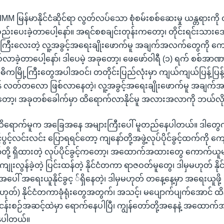
IIMM မြန်မာနိုင်ငံဆိုင်ရာ လွတ်လပ်သော စုံစမ်းစစ်ဆေးမှု ယန္တရာ
ွဲ့စည်းပေးခဲ့တာပေါ့နော်။ အရင်စစချင်းတုန်းကတော့၊ တိုင်းရင်းသား
့၊ ကြီးလေးတဲ့ လူ့အခွင့်အရေးချိုးဖောက်မူ အချက်အလက်တွေကို 
စဖြစ်လာခဲ့တာပေါ့နော်၊ ဒါပေမဲ့ အခုတော့၊ ဖေဖော်ဝါရီ (၁) ရက် စစ်အာဏ
ကမြို့ကြီးတွေအပါအဝင်၊ တတိုင်းပြည်လုံးမှာ ကျယ်ကျယ်ပြန့်ပြန့်န
ထန် လတ်တလော ဖြစ်လာနေတဲ့၊ လူ့အခွင့်အရေးချိုးဖောက်မူ အချက
ော့၊ အခုတစ်ခေါက်မှာ ထိရောက်လာနိုင်မူ အလားအလာကို ဘယ်လို မျှ
ဲ့ထိရောက်မူက အခြေအနေ အများကြီးပေါ် မူတည်နေပါတယ်။ ဒါတွေက 
်ပွင့်လင်းလင်း ပြောရရင်တော့ ကျနော်တို့အဖွဲ့လုပ်ပိုင်ခွင့်ထက်ကို 
ော်တို့ ရှိထားတဲ့ လုပ်ပိုင်ခွင့်ကတော့၊ အထောက်အထားတွေ ကောက်ယ
ှာ ကျုးလွန်ခဲ့တဲ့ ပြင်းထန်တဲ့ နိုင်ငံတကာ ရာဇဝတ်မူတွေ၊ ဒါမှမဟုတ် 
ပေါ် အရေးယူနိုင်ခွင့ ်ရှိနေတဲ့၊ ဒါမှမဟုတ် တနေ့နေ့မှာ အရေးယူဖို့ ဖ
မဟုတ်) နိုင်ငံတကာခုံရုံးတွေအတွက်၊ အသင့်၊ မပျောက်ပျက်အောင် ထ
်ငန်းစဉ်အဆင့်ထဲမှာ ရောက်နေပါပြီ၊ ကျွန်တော်တို့အနေနဲ့ အထော
ပါတယ်။