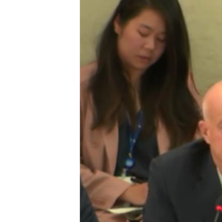
သုတပဒေသာ အင်္ဂလိပ်စာ
အ
ညွန်း
စာမျက်နှာ
သို့
ကျော်
ကြည့်
ရန်
ရှာဖွေ
ရန်
နေရာ
သို့
ကျော်
ရန်