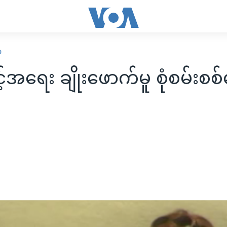
ာ
့်အရေး ချိုးဖောက်မူ စုံစမ်းစစ်
း