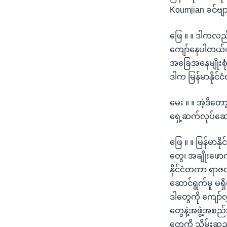
Koumjian ခင်ဗျ
ဖြေ ။ ။ ဒါကလည်း
ကျော်နေပါတယ်။ ကျ
အခြေအနေမျိုးစ
ဒါက မြန်မာနိုင
မေး ။ ။ အဲ့ဒီတေ
ရှေ့ဆက်လုပ်ဆောင်
ဖြေ ။ ။ မြန်မာန
တွေ၊ အချိုးဖော
နိုင်ငံတကာ ရာဇ
ဆောင်ရွက်မူ မရ
ဒါတွေကို ကျော်လ
တွေနဲ့အဖွဲ့အစည်
တွေကို သိမ်းဆည