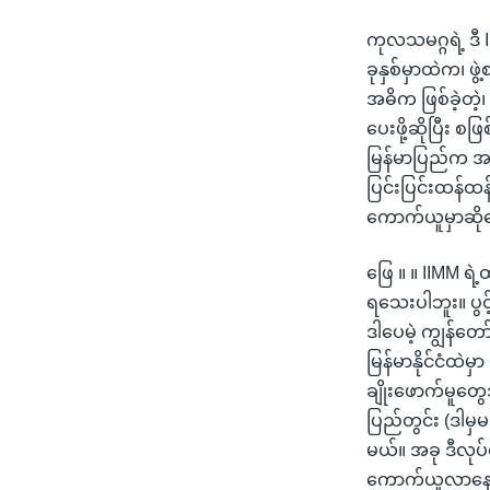
ကုလသမဂ္ဂရဲ့ ဒီ 
ခုနှစ်မှာထဲက၊ ဖ
အဓိက ဖြစ်ခဲ့တဲ
ပေးဖို့ဆိုပြီး 
မြန်မာပြည်က အဓိ
ပြင်းပြင်းထန်
ကောက်ယူမှာဆိုတ
ဖြေ ။ ။ IIMM ရ
ရသေးပါဘူး။ ပွင့
ဒါပေမဲ့ ကျွန်တ
မြန်မာနိုင်ငံထဲမ
ချိုးဖောက်မူတွေအ
ပြည်တွင်း (ဒါမှ
မယ်။ အခု ဒီလုပ
ကောက်ယူလာနေ