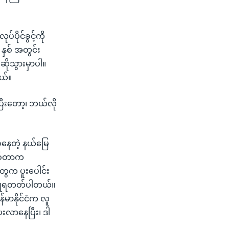
ိုင်ခွင့်ကို
 နှစ် အတွင်း
ိုသွားမှာပါ။
ယ်။
ြီးတော့၊ ဘယ်လို
စ်နေတဲ့ နယ်မြေ
ဖြစ်တာက
ွေက ပူးပေါင်း
ကြုံရတတ်ပါတယ်။
်မာနိုင်ငံက လူ
ေးလာနေပြီး၊ ဒါ