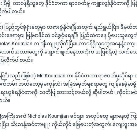
ပြီမို့၊ တာဝန်ရှိသူတွေ နိုင်ငံတကာ ရာဇဝတ်မူ ကျူးလွန်နိုင်တာကို ပြ
လိုက်ပါတယ်။
) ပြည်တွင်ခုံရုံးတွေမှာ တရားစွဲနိုင်ချိန်အတွက် ရည်ရွယ်ပြီး၊ ဒီမှတ
ေရာမှာ၊ မြန်မာနိုင်ထဲ ဝင်ခွင့်မရချိန် ပြည်ထဲကနေ ပို့ပေးသူတွေကို
las Koumjian က ချီးကျူးလိုက်ပြီး၊၊ တာဝန်ရှိသူတွေအနေနဲ့တော့
ောက်အထားတွေကို ဖျောက်ဖျက်နေတာကိုက အပြစ်ရှိတဲ့ သက်သေခ
ပြလိုက်ပါတယ်။
ေကြီးလည်းဖြစ်တဲ့ Mr. Koumjian က၊ နိုင်ငံတကာ ရာဇဝတ်မူဆိုင်ရာ 
တမ်း ဘယ်တော့မှမကုန်ဘဲ၊ အမြဲအမှတ်ရစရာတွေ ကျန်နေခဲ့မှာမို့၊
အရေးယူခံရနိုင်တာကို၊ သတိပြုထားသင့်တယ်လို့ ဆိုပါတယ်။ ကိုဝင်းမင
တယ်။
ဖွဲ့အကြီးအကဲ Nicholas Koumjian ခင်ဗျာ၊ အလုပ်တွေ များနေတဲ့ကြ
းပြီး၊ သီးသန့်အင်တာဗျူး ကိုယ်တိုင် ဖြေပေးတဲ့အတွက်၊ ကျေးဇူးအမ