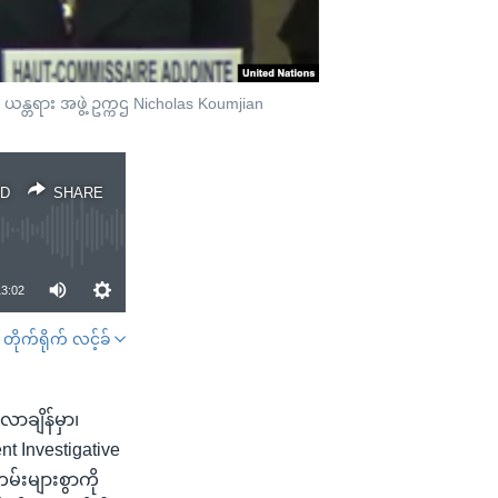
 ယန္တရား အဖွဲ့ ဥက္ကဌ Nicholas Koumjian
D
SHARE
13:02
တိုက်ရိုက် လင့်ခ်
SHARE
လာချိန်မှာ၊
nt Investigative
်းများစွာကို