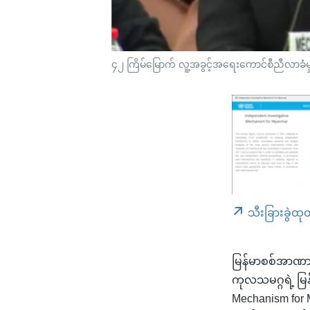
၄၂ ကြိမ်မြောက် လူ့အခွင့်အရေးကောင်စီညီလာခံမှာ 
သီးခြားခွဲထု
မြန်မာစစ်အာဏာသိမ
ကုလသမဂ္ဂရဲ့ မြန
Mechanism for 