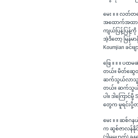
မေး ။ ။ လတ်တလေ
အထောက်အထား အမ
ကျယ်ပြန့်ပြန့
အဲ့ဒိတော့ မြန်မ
Koumjian ခင်ဗျ
ဖြေ ။ ။ ။ ပထမဆု
တယ်။ မိတ်ဆွေတိ
ဆက်သွယ်လာသူအာ
တယ်။ ဆက်သွယ်ရေး
ပါ။ ဒါကြောင်မို့
တွေက မူရင်းပို့တ
မေး ။ ။ ဆစ်ဂနယ်လိ
က ဆွစ်ဇာလန်နိုင်င
(ဒါမှမဟုတ်) ခုန