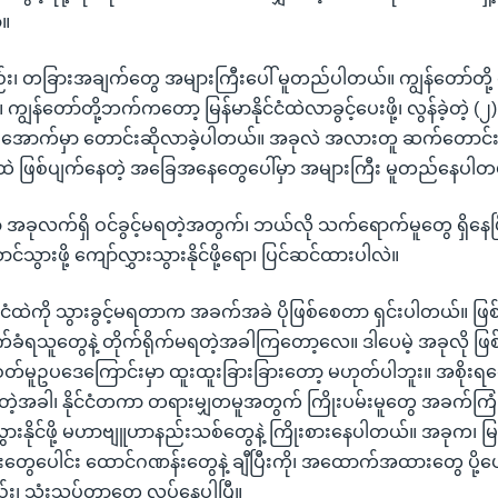
ာ။
၊ တခြားအချက်တွေ အများကြီးပေါ် မူတည်ပါတယ်။ ကျွန်တော်တို့ လုပ်ပ
ွန်တော်တို့ဘက်ကတော့ မြန်မာနိုင်ငံထဲလာခွင့်ပေးဖို့၊ လွန်ခဲ့တဲ့ (၂)
ုံအောက်မှာ တောင်းဆိုလာခဲ့ပါတယ်။ အခုလဲ အလားတူ ဆက်တောင်းဆ
်ငံထဲ ဖြစ်ပျက်နေတဲ့ အခြေအနေတွေပေါ်မှာ အများကြီး မူတည်နေပါတ
ာ့ အခုလက်ရှိ ဝင်ခွင့်မရတဲ့အတွက်၊ ဘယ်လို သက်ရောက်မူတွေ ရှိနေပ
သွားဖို့ ကျော်လွှားသွားနိုင်ဖို့ရော၊ ပြင်ဆင်ထားပါလဲ။
ိုင်ငံထဲကို သွားခွင့်မရတာက အခက်အခဲ ပိုဖြစ်စေတာ ရှင်းပါတယ်။ ဖြ
က်ခံရသူတွေနဲ့ တိုက်ရိုက်မရတဲ့အခါကြတော့လေ။ ဒါပေမဲ့ အခုလို 
ဝတ်မူဥပဒေကြောင်းမှာ ထူးထူးခြားခြားတော့ မဟုတ်ပါဘူး။ အစိုးရတ
ှိတဲ့အခါ၊ နိုင်ငံတကာ တရားမျှတမူအတွက် ကြိုးပမ်းမူတွေ အခက်
ွှားနိုင်ဖို့ မဟာဗျူဟာနည်းသစ်တွေနဲ့ ကြိုးစားနေပါတယ်။ အခုက၊ မြန
းတွေပေါင်း ထောင်ဂဏန်းတွေနဲ့ ချီပြီးကို၊ အထောက်အထားတွေ ပို့ပ
်း၊ သုံးသပ်တာတွေ လုပ်နေပါပြီ။