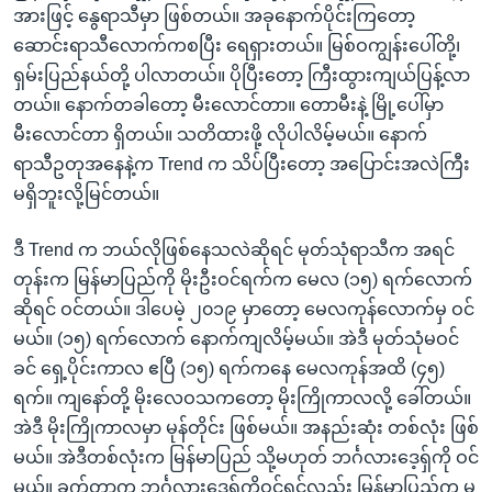
အားဖြင့် နွေရာသီမှာ ဖြစ်တယ်။ အခုနောက်ပိုင်းကြတော့
ဆောင်းရာသီလောက်ကစပြီး ရေရှားတယ်။ မြစ်ဝကျွန်းပေါ်တို့၊
ရှမ်းပြည်နယ်တို့ ပါလာတယ်။ ပိုပြီးတော့ ကြီးထွားကျယ်ပြန့်လာ
တယ်။ နောက်တခါတော့ မီးလောင်တာ။ တောမီးနဲ့ မြို့ပေါ်မှာ
မီးလောင်တာ ရှိတယ်။ သတိထားဖို့ လိုပါလိမ့်မယ်။ နောက်
ရာသီဥတုအနေနဲ့က Trend က သိပ်ပြီးတော့ အပြောင်းအလဲကြီး
မရှိဘူးလို့မြင်တယ်။
ဒီ Trend က ဘယ်လိုဖြစ်နေသလဲဆိုရင် မုတ်သုံရာသီက အရင်
တုန်းက မြန်မာပြည်ကို မိုးဦးဝင်ရက်က မေလ (၁၅) ရက်လောက်
ဆိုရင် ဝင်တယ်။ ဒါပေမဲ့ ၂၀၁၉ မှာတော့ မေလကုန်လောက်မှ ဝင်
မယ်။ (၁၅) ရက်လောက် နောက်ကျလိမ့်မယ်။ အဲဒီ မုတ်သုံမဝင်
ခင် ရှေ့ပိုင်းကာလ ဧပြီ (၁၅) ရက်ကနေ မေလကုန်အထိ (၄၅)
ရက်။ ကျနော်တို့ မိုးလေဝသကတော့ မိုးကြိုကာလလို့ ခေါ်တယ်။
အဲဒီ မိုးကြိုကာလမှာ မုန်တိုင်း ဖြစ်မယ်။ အနည်းဆုံး တစ်လုံး ဖြစ်
မယ်။ အဲဒီတစ်လုံးက မြန်မာပြည် သို့မဟုတ် ဘင်္ဂလားဒေ့ရှ်ကို ဝင်
မယ်။ ခက်တာက ဘင်္ဂလားဒေ့ရှ်ကိုဝင်ရင်လည်း မြန်မာပြည်က မ