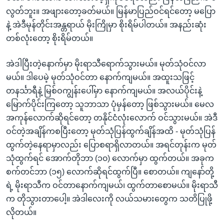
လွတ်ဘူး။ အဖျားတော့ခတ်မယ်။ မြန်မာပြည်ဝင်ရင်တော့ မပြော
နဲ့ အဲဒီမုန်တိုင်းအန္တရာယ် မိုးကြိုမှာ စိုးရိမ်ပါတယ်။ အနည်းဆုံး
တစ်လုံးတော့ စိုးရိမ်တယ်။
အဲဒါပြီးတဲ့နောက်မှာ မိုးရာသီရောက်သွားမယ်။ မုတ်သုံဝင်လာ
မယ်။ ဒါပေမဲ့ မုတ်သုံဝင်တာ နောက်ကျမယ်။ အထူးသဖြင့်
တနင်္သာရီနဲ့ မြစ်ဝကျွန်းပေါ်မှာ နောက်ကျမယ်။ အလယ်ပိုင်းနဲ့
မြောက်ပိုင်းကြတော့ သူဘာသာ ပုံမှန်တော့ ဖြစ်သွားမယ်။ မေလ
အကုန်လောက်ဆိုရင်တော့ တနိုင်ငံလုံးလောက် ဝင်သွားမယ်။ အဲဒီ
ဝင်တဲ့အချိန်ကစပြီးတော့ မုတ်သုံပြန်ထွက်ချိန်အထိ - မုတ်သုံပြန်
ထွက်တဲ့နေရာမှာလည်း ပြောစရာရှိလာတယ်။ အရင်တုန်းက မုတ်
သုံထွက်ရင် အောက်တိုဘာ (၁၀) လောက်မှာ ထွက်တယ်။ အခုက
စက်တင်ဘာ (၁၅) လောက်ဆိုရင်ထွက်ပြီ။ စောတယ်။ ကျနော်တို့
ရဲ့ မိုးရာသီက ဝင်တာနောက်ကျမယ်၊ ထွက်တာစောမယ်။ မိုးရာသီ
က တိုသွားတာပေါ့။ အဲဒါလေးကို လယ်သမားတွေက သတိပြုဖို့
လိုတယ်။