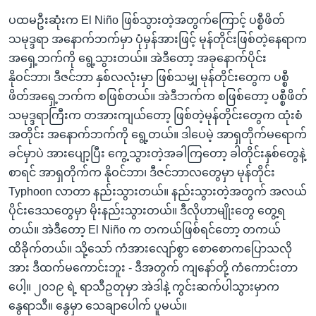
ပထမဦးဆုံးက El Niño ဖြစ်သွားတဲ့အတွက်ကြောင့် ပစ္စီဖိတ်
သမုဒ္ဒရာ အနောက်ဘက်မှာ ပုံမှန်အားဖြင့် မုန်တိုင်းဖြစ်တဲ့နေရာက
အရှေ့ဘက်ကို ရွေ့သွားတယ်။ အဲဒီတော့ အခုနောက်ပိုင်း
နိုဝင်ဘာ၊ ဒီဇင်ဘာ နှစ်လလုံးမှာ ဖြစ်သမျှ မုန်တိုင်းတွေက ပစ္စီ
ဖိတ်အရှေ့ဘက်က စဖြစ်တယ်။ အဲဒီဘက်က စဖြစ်တော့ ပစ္စီဖိတ်
သမုဒ္ဒရာကြီးက တအားကျယ်တော့ ဖြစ်တဲ့မုန်တိုင်းတွေက ထုံးစံ
အတိုင်း အနောက်ဘက်ကို ရွေ့တယ်။ ဒါပေမဲ့ အာရှတိုက်မရောက်
ခင်မှာပဲ အားပျော့ပြီး ကွေ့သွားတဲ့အခါကြတော့ ခါတိုင်းနှစ်တွေနဲ့
စာရင် အာရှတိုက်က နိုဝင်ဘာ၊ ဒီဇင်ဘာလတွေမှာ မုန်တိုင်း
Typhoon လာတာ နည်းသွားတယ်။ နည်းသွားတဲ့အတွက် အလယ်
ပိုင်းဒေသတွေမှာ မိုးနည်းသွားတယ်။ ဒီလိုဟာမျိုးတွေ တွေ့ရ
တယ်။ အဲဒီတော့ El Niño က တကယ်ဖြစ်ရင်တော့ တကယ်
ထိခိုက်တယ်။ သို့သော် ကံအားလျော်စွာ စောစောကပြောသလို
အား ဒီထက်မကောင်းဘူး - ဒီအတွက် ကျနော်တို့ ကံကောင်းတာ
ပေါ့။ ၂၀၁၉ ရဲ့ ရာသီဥတုမှာ အဲဒါနဲ့ ကွင်းဆက်ပါသွားမှာက
နွေရာသီ။ နွေမှာ သေချာပေါက် ပူမယ်။