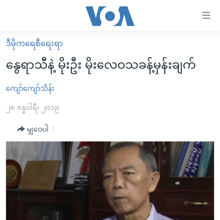
သုံး
ရ
လွယ်ကူ
ဒီမိုကရေစီရေးရာ
မူလစာမျက်နှာ
စေ
နွေရာသီနဲ့ မိုးဦး မိုးလေဝသခန့်မှန်းချက်
မြန်မာ
သည့်
ကမ္ဘာ့သတင်းများ
ကျော်ကျော်သိန်း
Link
ဗွီဒီယို
နိုင်ငံတကာ
၂၈ ဇန္နဝါရီ၊ ၂၀၁၉
များ
သတင်းလွတ်လပ်ခွင့်
အမေရိကန်
မျှဝေပါ
ပင်မ
ရပ်ဝန်းတခု လမ်းတခု အလွန်
တရုတ်
အကြောင်းအရာ
သို့
အင်္ဂလိပ်စာလေ့လာမယ်
အစ္စရေး-ပါလက်စတိုင်း
ကျော်
အပတ်စဉ်ကဏ္ဍများ
အမေရိကန်သုံးအီဒီယံ
ကြည့်
ရေဒီယိုနှင့်ရုပ်သံ အချက်အလက်များ
မကြေးမုံရဲ့ အင်္ဂလိပ်စာ
ရေဒီယို
ရန်
ပင်မ
ရေဒီယို/တီဗွီအစီအစဉ်
ရုပ်ရှင်ထဲက အင်္ဂလိပ်စာ
တီဗွီ