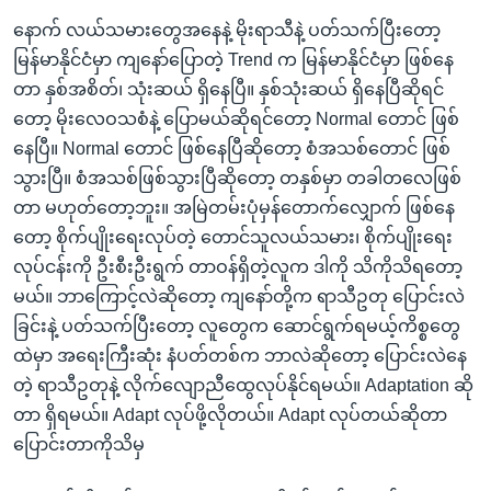
နောက် လယ်သမားတွေအနေနဲ့ မိုးရာသီနဲ့ ပတ်သက်ပြီးတော့
မြန်မာနိုင်ငံမှာ ကျနော်ပြောတဲ့ Trend က မြန်မာနိုင်ငံမှာ ဖြစ်နေ
တာ နှစ်အစိတ်၊ သုံးဆယ် ရှိနေပြီ။ နှစ်သုံးဆယ် ရှိနေပြီဆိုရင်
တော့ မိုးလေဝသစံနဲ့ ပြောမယ်ဆိုရင်တော့ Normal တောင် ဖြစ်
နေပြီ။ Normal တောင် ဖြစ်နေပြီဆိုတော့ စံအသစ်တောင် ဖြစ်
သွားပြီ။ စံအသစ်ဖြစ်သွားပြီဆိုတော့ တနှစ်မှာ တခါတလေဖြစ်
တာ မဟုတ်တော့ဘူး။ အမြဲတမ်းပုံမှန်တောက်လျှောက် ဖြစ်နေ
တော့ စိုက်ပျိုးရေးလုပ်တဲ့ တောင်သူလယ်သမား၊ စိုက်ပျိုးရေး
လုပ်ငန်းကို ဦးစီးဦးရွက် တာဝန်ရှိတဲ့လူက ဒါကို သိကိုသိရတော့
မယ်။ ဘာကြောင့်လဲဆိုတော့ ကျနော်တို့က ရာသီဥတု ပြောင်းလဲ
ခြင်းနဲ့ ပတ်သက်ပြီးတော့ လူတွေက ဆောင်ရွက်ရမယ့်ကိစ္စတွေ
ထဲမှာ အရေးကြီးဆုံး နံပတ်တစ်က ဘာလဲဆိုတော့ ပြောင်းလဲနေ
တဲ့ ရာသီဥတုနဲ့ လိုက်လျောညီထွေလုပ်နိုင်ရမယ်။ Adaptation ဆို
တာ ရှိရမယ်။ Adapt လုပ်ဖို့လိုတယ်။ Adapt လုပ်တယ်ဆိုတာ
ပြောင်းတာကိုသိမှ