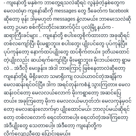
- ကျနော်တို့ မနှစ်က ဘာတွေ့ရသလဲဆိုရင် လွန်ခဲ့တဲ့နှစ်တွေက
မေလထဲမှာ ကျနော်ဆိကို messages တွေ ဒီခေတ်က facebook
ဆိုတော့ ဖုန်း ဒါမှမဟုတ် messages နဲ့လာမယ်။ ဘာမေးသလဲဆို
တော့ ဥပမာ စစ်ကိုင်းတိုင်းအောက်ပိုင်း ပုလဲမြို့နယ်က -
ဆရာကြီးခင်များ .. ကျနော်တို့ စပါးတွေစိုက်ထားတာ အခုဆိုရင်
တစ်လကျော်ပြီ၊ မိုးမရွာဘူး။ စပါးတွေ၊ ပျိုးပင်တွေ ပုပ်ကုန်ပြီ။
ပုပ်ကုန်တော့ နောက်ထပ်ပျိုးတွေ ထပ်စိုက်တယ်။ ဒုတိယထောင်
တဲ့ပျိုးလည်း ဆယ်ရက်ကျော်ပြီ၊ မိုးမရွာဘူး။ မိုးဘယ်တော့ ရွာမ
လဲ .. အဲဒီလို မေးခွန်း။ အဲဒါ ဘာကြောင့် ဖြစ်နေတာလဲဆိုတော့
ကျနော်တို့ရဲ့ မိရိုးဖလာ သမာရိုးကျ လယ်ယာဝင်တဲ့အချိန်က
မေလဆန်းရင်ဝင်ပြီ။ ဒါက အရင်တုန်းကစံနဲ့ သွားကြတာ။ မေလ
ဆန်းဝင်တော့ မေလလယ်လောက် မိုးကရွာတော့ အဆင်ပြေ
တယ်။ အခုကြတော့ မိုးက မေလလယ်မဟုတ်ဘဲ၊ မေလကုန်မှဝင်
တော့ မေလဆန်းလောက်မှာ ပျိုးထောင်မယ်၊ ဘာလုပ်မယ်ဆိုရင်
တော့ တစ်လလောက် ရေငတ်တာပေါ့။ ရေငတ်တဲ့အခါကြတော့
အဲဒီပျိုးတွေ သေတာပေါ့။ အဲဒီတော့ ကျနော်တို့က
လိုက်လျောညီထွေ ပြောင်းရမယ်။