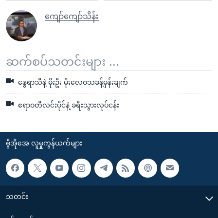
ကျော်ကျော်သိန်း
ဆက်စပ်သတင်းများ ...
နွေရာသီနဲ့ မိုးဦး မိုးလေဝသခန့်မှန်းချက်
ဧရာဝတီလင်းပိုင်နဲ့ ခရီးသွားလုပ်ငန်း
ဗွီအိုအေ လူမှုကွန်ယက်များ
သတင်း