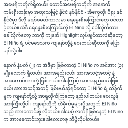
အမေရိကတိုက်ရှိတယ်။ တောင်အမေရိကတိုက် အနောက်
ကမ်းရိုးတန်းမှာ အထူးသဖြင့် နိုင်ငံ နှစ်နိုင်ငံ - အီကွေတို၊ ပီရူး နှစ်
နိုင်ငံမှာ ဒီလို ခရစ်စမတ်ကာလမှာ ရေနွေးစီးကြောင်းတွေ ဝင်လာ
ခဲ့တယ်။ အဲဒီ ရေနွေးစီးကြောင်းကို El Niño လို့ ခေါ်လိုက်တာ။
ခေါ်လိုက်တော့ ဘာကို ကျနော် Highlight လုပ်ချင်တာလဲဆိုတော့
El Niño ရဲ့ ပင်မဒေသက ကျနော်တို့နဲ့ ဝေးတယ်ဆိုတာကို ပြော
ချင်လို့ပါ။
နောက် နံပတ် (၂) က အဲဒီမှာ ဖြစ်လာတဲ့ El Niño က အင်အား (၃)
မျိုးလောက် ရှိတယ်။ အားအနည်းငယ်၊ အားအသင့်အတင့် နဲ့
အားကောင်းတာတို့ ဖြစ်တယ်။ ဒါကြောင့် အားအနည်းငယ်ဖြစ်
မယ်၊ အားအသင့်အတင့် ဖြစ်မယ်ဆိုရင်တော့ El Niño ရဲ့ ထိခိုက်
မှုက ကျနော်တို့လို့ အာရှတိုက်ကြတော့ နည်းပါတယ်။ ဝေးလွန်
အားကြီးလို့ပါ။ ကျနော်တို့ကို ထိခိုက်မှုများဖို့အတွက် El Niño
သည် အားကောင်းဖို့ လိုတယ်။ ဒါပေမဲ့ လက်ရှိဖြစ်နေတဲ့ El Niño
က အားမကောင်းဘူး။ ဒါလေးတခု သိဖို့လိုပါတယ်။