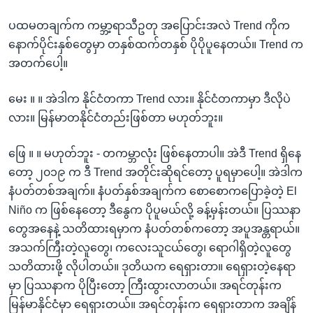
ပထမတချက်က ကမ္ဘာ့ရာသီဥတု အပြောင်းအလဲ Trend ကိုက
နောက်ပိုင်းနှစ်တွေမှာ တနှစ်ထက်တနှစ် ပိုပိုပူနေတယ်။ Trend က
အတက်ပေါ့။
မေး ။ ။ အဲဒါက နိုင်ငံတကာ Trend လား။ နိုင်ငံတကာမှာ ဒီလိုပဲ
လား။ မြန်မာတနိုင်ငံတည်းဖြစ်တာ မဟုတ်ဘူး။
ဖြေ ။ ။ မဟုတ်ဘူး - တကမ္ဘာလုံး ဖြစ်နေတာပါ။ အဲဒီ Trend ရှိနေ
တော့ ၂၀၁၉ က ဒီ Trend အတိုင်းဆိုရင်တော့ ပူရမှာပေါ့။ အဲဒါက
နံပတ်တစ်အချက်။ နံပတ်နှစ်အချက်က စောစောကပြောခဲ့တဲ့ El
Niño က ဖြစ်နေတော့ ဒီနွေက ပိုပူမယ်လို့ ခန့်မှန်းတယ်။ ပြဿနာ
တွေအနေနဲ့ သတိထားရမှာက နံပတ်တစ်ကတော့ အပူအန္တရာယ်။
အသက်ကြီးတဲ့လူတွေ၊ ကလေးသူငယ်တွေ၊ ရောဂါရှိတဲ့လူတွေ
သတိထားဖို့ လိုပါတယ်။ ဒုတိယက ရေရှားတာ။ ရေရှားတဲ့နေရာ
မှာ ပြဿနာက ပိုပြီးတော့ ကြီးထွားလာတယ်။ အရင်တုန်းက
မြန်မာနိုင်ငံမှာ ရေရှားတယ်။ အရင်တုန်းက ရေရှားတာက အချိန်