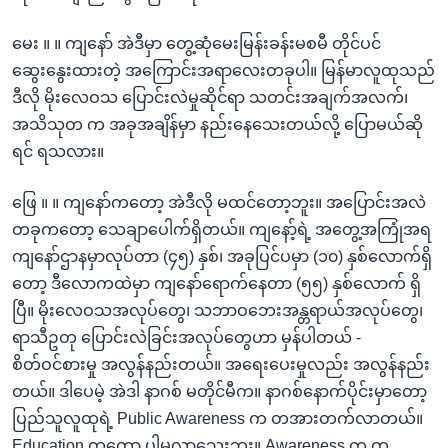
မေး ။ ။ ကျနော် အဲဒီမှာ တွေ့ဆုံမေးမြန်းခန်းမစမီ တိုင်ပင်
ဆွေးနွေးထားတဲ့ အကြောင်းအရာလေးတခုပါ။ မြန်မာလူထုသည်
ဒီလို မိုးလေဝသ ပြောင်းလဲမှုဆိုင်ရာ သတင်းအချက်အလက်၊
အသိသုတ က အခုအချိန်မှာ နည်းနေသေးတယ်လို့ ပြောမယ်ဆို
ရင် ရသလား။
ဖြေ ။ ။ ကျနော်ကတော့ အဲဒီလို မထင်တော့ဘူး။ အပြောင်းအလဲ
တခုကတော့ သေချာပေါက်ရှိတယ်။ ကျနော့်ရဲ့ အတွေ့အကြုံအရ
ကျနော်ဌာနမှာလုပ်တာ (၄၅) နှစ်၊ အခုပြင်ပမှာ (၁၀) နှစ်လောက်ရှိ
တော့ ဒီလောကထဲမှာ ကျနော်ရောက်နေတာ (၅၅) နှစ်လောက် ရှိ
ပြီ။ မိုးလေဝသအလုပ်တွေ၊ သဘာဝဘေးအန္တရာယ်အလုပ်တွေ၊
ရာသီဥတု ပြောင်းလဲခြင်းအလုပ်တွေဟာ မှန်ပါတယ် -
စိတ်ဝင်စားမှု အလွန်နည်းတယ်။ အရေးပေးမှုလည်း အလွန်နည်း
တယ်။ ဒါပေမဲ့ အဲဒါ နာဂစ် မတိုင်မီက။ နာဂစ်နောက်ပိုင်းမှာတော့
ပြည်သူလူထုရဲ့ Public Awareness က တအားတက်လာတယ်။
Education ကတော့ ပါမလာသေးဘူး။ Awareness က တ