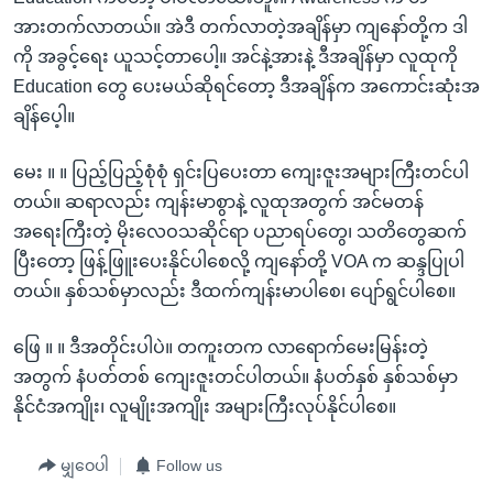
အားတက်လာတယ်။ အဲဒီ တက်လာတဲ့အချိန်မှာ ကျနော်တို့က ဒါ
ကို အခွင့်ရေး ယူသင့်တာပေါ့။ အင်နဲ့အားနဲ့ ဒီအချိန်မှာ လူထုကို
Education တွေ ပေးမယ်ဆိုရင်တော့ ဒီအချိန်က အကောင်းဆုံးအ
ချိန်ပေ့ါ။
မေး ။ ။ ပြည့်ပြည့်စုံစုံ ရှင်းပြပေးတာ ကျေးဇူးအများကြီးတင်ပါ
တယ်။ ဆရာလည်း ကျန်းမာစွာနဲ့ လူထုအတွက် အင်မတန်
အရေးကြီးတဲ့ မိုးလေဝသဆိုင်ရာ ပညာရပ်တွေ၊ သတိတွေဆက်
ပြီးတော့ ဖြန့်ဖြူးပေးနိုင်ပါစေလို့ ကျနော်တို့ VOA က ဆန္ဒပြုပါ
တယ်။ နှစ်သစ်မှာလည်း ဒီထက်ကျန်းမာပါစေ၊ ပျော်ရွင်ပါစေ။
ဖြေ ။ ။ ဒီအတိုင်းပါပဲ။ တကူးတက လာရောက်မေးမြန်းတဲ့
အတွက် နံပတ်တစ် ကျေးဇူးတင်ပါတယ်။ နံပတ်နှစ် နှစ်သစ်မှာ
နိုင်ငံအကျိုး၊ လူမျိုးအကျိုး အများကြီးလုပ်နိုင်ပါစေ။
မျှဝေပါ
Follow us