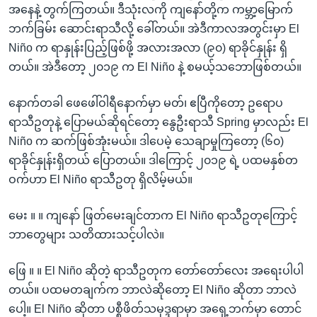
အနေနဲ့ တွက်ကြတယ်။ ဒီသုံးလကို ကျနော်တို့က ကမ္ဘာ့မြောက်
ဘက်ခြမ်း ဆောင်းရာသီလို့ ခေါ်တယ်။ အဲဒီကာလအတွင်းမှာ El
Niño က ရာနှုန်းပြည့်ဖြစ်ဖို့ အလားအလာ (၉၀) ရာခိုင်နှုန်း ရှိ
တယ်။ အဲဒီတော့ ၂၀၁၉ က El Niño နဲ့ စမယ့်သဘောဖြစ်တယ်။
နောက်တခါ ဖေဖေါ်ဝါရီနောက်မှာ မတ်၊ ဧပြီကိုတော့ ဥရောပ
ရာသီဥတုနဲ့ ပြောမယ်ဆိုရင်တော့ နွေဦးရာသီ Spring မှာလည်း El
Niño က ဆက်ဖြစ်အုံးမယ်။ ဒါပေမဲ့ သေချာမှုကြတော့ (၆၀)
ရာခိုင်နှုန်းရှိတယ် ပြောတယ်။ ဒါကြောင့် ၂၀၁၉ ရဲ့ ပထမနှစ်တ
ဝက်ဟာ El Niño ရာသီဥတု ရှိလိမ့်မယ်။
မေး ။ ။ ကျနော် ဖြတ်မေးချင်တာက El Niño ရာသီဥတုကြောင့်
ဘာတွေများ သတိထားသင့်ပါလဲ။
ဖြေ ။ ။ El Niño ဆိုတဲ့ ရာသီဥတုက တော်တော်လေး အရေးပါပါ
တယ်။ ပထမတချက်က ဘာလဲဆိုတော့ El Niño ဆိုတာ ဘာလဲ
ပေါ့။ El Niño ဆိုတာ ပစ္စီဖိတ်သမုဒ္ဒရာမှာ အရှေ့ဘက်မှာ တောင်