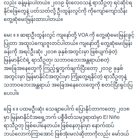
လည်း ခန့်မှန်းပါတယ်။ ၂၀၁၉ မိုးလေဝသနဲ့ ရာသီဥတု ရင်ဆိုင်ရ
နိုင်ခြေတွေနဲ့ ပတ်သတ်လို့ ဦးထွန်းလွင်ကို ကိုကျော်ကျော်သိန်း
တွေ့ဆုံမေးမြန်းထားပါတယ်။
မေး ။ ။ ဆရာဦးထွန်းလွင် ကျနော်တို့ VOA ကို တွေ့ဆုံမေးမြန်းခွင့်
ပြုတာ အထူးပဲကျေးဇူးတင်ပါတယ်။ ကျနော်တို့ တွေ့ဆုံမေးမြန်း
ခန်းကို အရင်ဦးဆုံး ၂၀၁၈ ခုနှစ်အတွင်းမှာ ဖြစ်ပျက်ခဲ့တဲ့
မြန်မာနိုင်ငံရဲ့ ရာသီဥတု၊ သဘာဝဘေးအန္တရာယ်စတဲ့
အခြေအနေတွေကို ကြည့်ရှုတွက်ချက်ပြီးတော့ ၂၀၁၉ ခုနှစ်
အတွင်းမှာ မြန်မာနိုင်ငံအတွင်းမှာ ကြုံတွေ့ရနိုင်တဲ့ ရာသီဥတုနဲ့
သဘာဝဘေးအန္တရာယ် အခြေအနေလေးတွေကို စတင်ပြီးရှင်းပြ
ပေးပါ။
ဖြေ ။ ။ ပထမဦးဆုံး သေချာပေါက် ပြောနိုင်တာကတော့ ၂၀၁၈
မှာ မြန်မာနိုင်ငံအရှေ့ဘက် ပစ္စီဖိတ်သမုဒ္ဒရာထဲမှာ El Niño
ရာသီဥတု ဖြစ်ပေါ်နေတယ်။ ဖြစ်နေတုန်းမှာ နောက်ထပ်
ဘယ်လောက်ကြာအောင် ဖြစ်အုံးမလဲဆိုတာကိုလည်း မော်ဒယ်