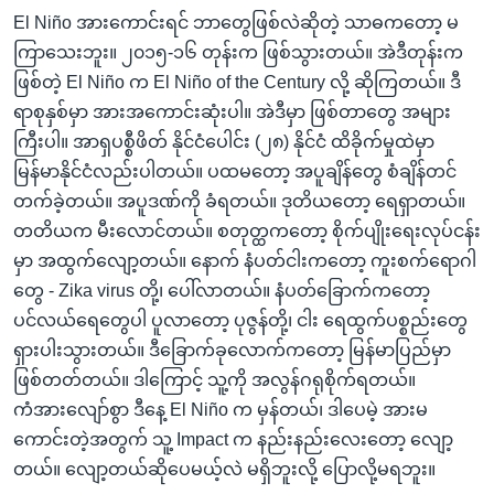
El Niño အားကောင်းရင် ဘာတွေဖြစ်လဲဆိုတဲ့ သာဓကတော့ မ
ကြာသေးဘူး။ ၂၀၁၅-၁၆ တုန်းက ဖြစ်သွားတယ်။ အဲဒီတုန်းက
ဖြစ်တဲ့ El Niño က El Niño of the Century လို့ ဆိုကြတယ်။ ဒီ
ရာစုနှစ်မှာ အားအကောင်းဆုံးပါ။ အဲဒီမှာ ဖြစ်တာတွေ အများ
ကြီးပါ။ အာရှပစ္စီဖိတ် နိုင်ငံပေါင်း (၂၈) နိုင်ငံ ထိခိုက်မှုထဲမှာ
မြန်မာနိုင်ငံလည်းပါတယ်။ ပထမတော့ အပူချိန်တွေ စံချိန်တင်
တက်ခဲ့တယ်။ အပူဒဏ်ကို ခံရတယ်။ ဒုတိယတော့ ရေရှာတယ်။
တတိယက မီးလောင်တယ်။ စတုတ္ထကတော့ စိုက်ပျိုးရေးလုပ်ငန်း
မှာ အထွက်လျော့တယ်။ နောက် နံပတ်ငါးကတော့ ကူးစက်ရောဂါ
တွေ - Zika virus တို့၊ ပေါ်လာတယ်။ နံပတ်ခြောက်ကတော့
ပင်လယ်ရေတွေပါ ပူလာတော့ ပုဇွန်တို့၊ ငါး ရေထွက်ပစ္စည်းတွေ
ရှားပါးသွားတယ်။ ဒီခြောက်ခုလောက်ကတော့ မြန်မာပြည်မှာ
ဖြစ်တတ်တယ်။ ဒါကြောင့် သူ့ကို အလွန်ဂရုစိုက်ရတယ်။
ကံအားလျော်စွာ ဒီနေ့ El Niño က မှန်တယ်၊ ဒါပေမဲ့ အားမ
ကောင်းတဲ့အတွက် သူ့ Impact က နည်းနည်းလေးတော့ လျော့
တယ်။ လျော့တယ်ဆိုပေမယ့်လဲ မရှိဘူးလို့ ပြောလို့မရဘူး။