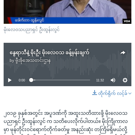
အ
သုတပဒေသာ အင်္ဂလိပ်စာ
ညွန်း
Learning English
စာမျက်နှာ
သို့
ဗွီအိုအေ လူမှုကွန်ယက်များ
မိုးလေဝသပညာရှင် ဦးထွန်းလွင်
ကျော်
ကြည့်
ရန်
နွေရာသီနဲ့ မိုးဦး မိုးလေဝသ ခန့်မှန်းချက်
ဘာသာစကားများ
ရှာဖွေ
by
ဗွီအိုအေသတင်းဌာန
No media source currently available
ရန်
နေရာ
0:00
11:32
သို့
ကျော်
တိုက်ရိုက် လင့်ခ်
ရန်
၂၀၁၉ ခုနှစ်အတွင်း အပူဒဏ်ကို အထူးသတိထားဖို့ မိုးလေဝသ
ပညာရှင် ဦးထွန်းလွင် က သတိပေးလိုက်ပါတယ်။ မိုးကြိုကာလ
မှာ မုန်တိုင်းဝင်ရောက်တိုက်ခတ်မှု အနည်းဆုံး တကြိမ်ရှိမယ်လို့