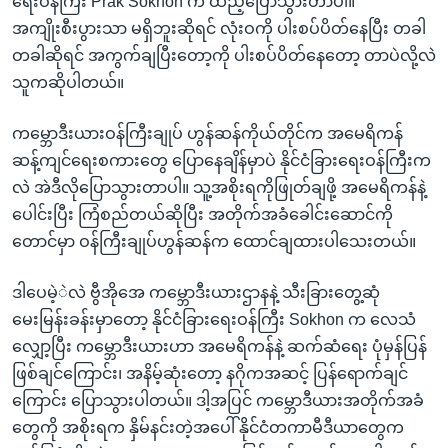
ရေးဝန်ကြီး Prak Sokhon က ထည့်ပြောသွားတာပါ။
အကျိုးစီးပွားသာ မရှိဘူးဆိုရင် လုံးဝကို ပါးစပ်ပိတ်နေပြီး တခါ
တခါဆိုရင် အကွက်ချပြီးတော့ကို ပါးစပ်ပိတ်နေတော့ တာပဲလို့လဲ
သူကဆိုပါတယ်။
ကမ္ဘောဒီးယားဝန်ကြီးချုပ် ဟွန်ဆန်ကိုယ်တိုင်က အမေရိကန်
ဆန့်ကျင်ရေးစကားတွေ ပြောနေချိန်မှာပဲ နိုင်ငံခြားရေးဝန်ကြီးက
လဲ အဲဒီလိုပြောသွားတာပါ။ သူ့အစိုးရကိုဖြုတ်ချဖို့ အမေရိကန်နဲ့
ပေါင်းပြီး ကြံစည်တယ်ဆိုပြီး အတိုက်အခံခေါင်းဆောင်ကို
တောင်မှာ ဝန်ကြီးချုပ်ဟွန်ဆန်က ထောင်ချထားပါသေးတယ်။
ဒါပေမဲ့ဲလဲ ဗွီအိုအေ ကမ္ဘောဒီးယားဌာနနဲ့ သီးခြားတွေ့ဆုံ
မေးမြန်းခန်းမှာတော့ နိုင်ငံခြားရေးဝန်ကြီး Sokhon က လေသံ
လျှော့ပြီး ကမ္ဘောဒီးယားဟာ အမေရိကန်နဲ့ ဆက်ဆံရေး ပုံမှန်ပြန်
ဖြစ်ချင်ကြောင်း၊ အနိမ့်ဆုံးတော့ နဂိုကအဆင့် ပြန်ရောက်ချင်
ကြောင်း ပြောသွားပါတယ်။ ဒါ့အပြင် ကမ္ဘောဒီယားအတိုက်အခံ
တွေကို အစိုးရက နှိမ်နင်းတဲ့အပေါ် နိုင်ငံတကာမီဒီယာတွေက