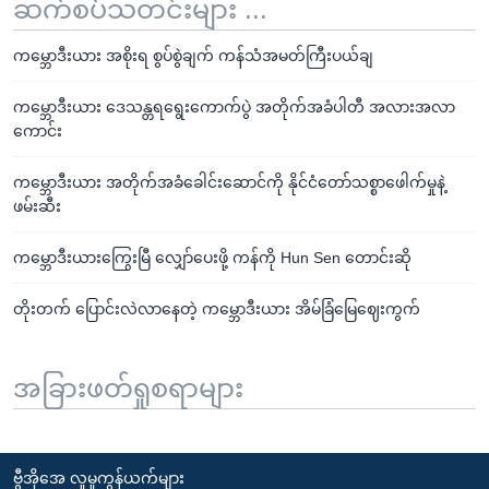
ဆက်စပ်သတင်းများ ...
ကမ္ဘောဒီးယား အစိုးရ စွပ်စွဲချက် ကန်သံအမတ်ကြီးပယ်ချ
ကမ္ဘောဒီးယား ဒေသန္တရရွေးကောက်ပွဲ အတိုက်အခံပါတီ အလားအလာ
ကောင်း
ကမ္ဘောဒီးယား အတိုက်အခံခေါင်းဆောင်ကို နိုင်ငံတော်သစ္စာဖေါက်မှုနဲ့
ဖမ်းဆီး
ကမ္ဘောဒီးယားကြွေးမြီ လျှော်ပေးဖို့ ကန်ကို Hun Sen တောင်းဆို
တိုးတက် ပြောင်းလဲလာနေတဲ့ ကမ္ဘောဒီးယား အိမ်ခြံမြေဈေးကွက်
အခြားဖတ်ရှုစရာများ
ဗွီအိုအေ လူမှုကွန်ယက်များ