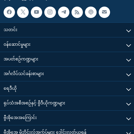
သတင်း
၀န်ဆောင်မှုများ
အပတ်စဉ်ကဏ္ဍများ
အင်္ဂလိပ်သင်ခန်းစာများ
ရေဒီယို
ရုပ်သံအစီအစဉ်နှင့် ဗွီဒီယိုကဏ္ဍများ
ဗွီအိုအေအကြောင်း
ဗွီအိုအေ မိုဘိုင်းလ်အက်ပ်များ ဒေါင်းလုတ်ယူရန်