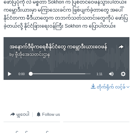
ဖော်ပြပုံကို လဲ မစ္စတာ Sokhon က ပြစ်တင်ဝေဖန်သွားပါတယ်။
ကမ္ဘောဒီးယားမှာ မကြာသေးခင်က ဖြစ်ပျက်ခဲ့တာတွေ အပေါ်
နိုင်ငံတကာ မီဒီယာတွေက တဘက်သတ်သတင်းတွေကိုပဲ ဖော်ပြ
ခဲ့တယ်လို့ နိုင်ငံခြားရေးဝန်ကြီး Sokhon က ပြောပါတယ်။
အနောက်ဒီမိုကရေစီနိုင်ငံတွေ ကမ္ဘောဒီးယားဝေဖန်
by
ဗွီအိုအေသတင်းဌာန
No media source currently available
0:00
1:11
တိုက်ရိုက် လင့်ခ်
မျှဝေပါ
Follow us