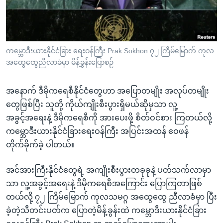
အ
သုတပဒေသာ အင်္ဂလိပ်စာ
ညွန်း
Learning English
စာမျက်နှာ
သို့
ဗွီအိုအေ လူမှုကွန်ယက်များ
ကမ္ဘောဒီးယားနိုင်ငံခြား ရေးဝန်ကြီး Prak Sokhon ၇၂ ကြိမ်မြောက် ကုလ
ကျော်
အထွေထွေညီလာခံမှာ မိန့်ခွန်းပြောစဉ်
ကြည့်
ရန်
အနောက် ဒီမိုကရေစီနိုင်ငံတွေဟာ အပြောတမျိုး အလုပ်တမျိုး
ဘာသာစကားများ
ရှာဖွေ
တွေဖြစ်ပြီး သူတို့ ကိုယ်ကျိုးစီးပွားရှိမယ်ဆိုမှသာ လူ့
ရန်
အခွင့်အရေးနဲ့ ဒီမိုကရေစီကို အားပေးဖို့ စိတ်ဝင်စား ကြတယ်လို့
နေရာ
ကမ္ဘောဒီးယားနိုင်ငံခြားရေးဝန်ကြီး အပြင်းအထန် ဝေဖန်
သို့
တိုက်ခိုက်ခဲ့ ပါတယ်။
ကျော်
ရန်
အင်အားကြီးနိုင်ငံတွေရဲ့ အကျိုးစီးပွားတခုခုနဲ့ ပတ်သက်လာမှာ
သာ လူ့အခွင့်အရေးနဲ့ ဒီမိုကရေစီအကြောင်း ပြောကြတာဖြစ်
တယ်လို့ ၇၂ ကြိမ်မြောက် ကုလသမဂ္ဂ အထွေထွေ ညီလာခံမှာ ပြီး
ခဲ့တဲ့သီတင်းပတ်က ပြောတဲ့မိန့်ခွန်းထဲ ကမ္ဘောဒီးယားနိုင်ငံခြား