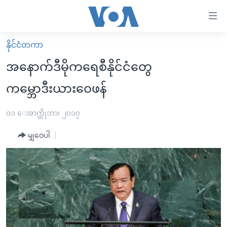
သုံး
ရ
လွယ်ကူ
နိုင်ငံတကာ
မူလစာမျက်နှာ
စေ
အနောက်ဒီမိုကရေစီနိုင်ငံတွေ
မြန်မာ
သည့်
ကမ္ဘောဒီးယားဝေဖန်
ကမ္ဘာ့သတင်းများ
Link
ဗွီဒီယို
နိုင်ငံတကာ
၀၁ ေအာက္တိုဘာ၊ ၂၀၁၇
များ
သတင်းလွတ်လပ်ခွင့်
အမေရိကန်
ပင်မ
မျှဝေပါ
ရပ်ဝန်းတခု လမ်းတခု အလွန်
တရုတ်
အကြောင်းအရာ
သို့
အင်္ဂလိပ်စာလေ့လာမယ်
အစ္စရေး-ပါလက်စတိုင်း
ကျော်
အပတ်စဉ်ကဏ္ဍများ
အမေရိကန်သုံးအီဒီယံ
ကြည့်
ရေဒီယိုနှင့်ရုပ်သံ အချက်အလက်များ
မကြေးမုံရဲ့ အင်္ဂလိပ်စာ
ရေဒီယို
ရန်
ပင်မ
ရေဒီယို/တီဗွီအစီအစဉ်
ရုပ်ရှင်ထဲက အင်္ဂလိပ်စာ
တီဗွီ