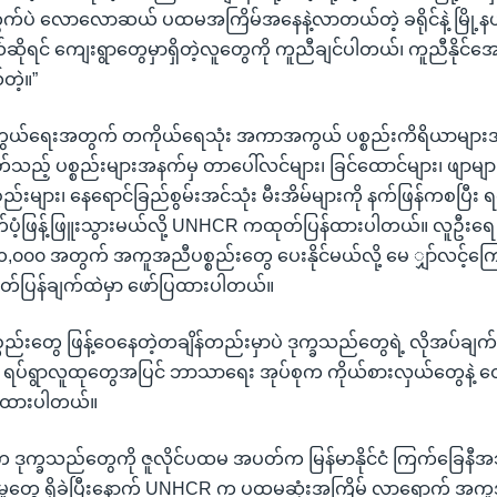
်ပဲ လောလောဆယ် ပထမအကြိမ်အနေနဲ့လာတယ်တဲ့ ခရိုင်နဲ့ မြို့နယ်
ယ်ဆိုရင် ကျေးရွာတွေမှာရှိတဲ့လူတွေကို ကူညီချင်ပါတယ်၊ ကူညီနိုင်အေ
တဲ့။”
ွယ်ရေးအတွက် တကိုယ်ရေသုံး အကာအကွယ် ပစ္စည်းကိရိယာများ
့် ပစ္စည်းများအနက်မှ တာပေါ်လင်များ၊ ခြင်ထောင်များ၊ ဖျာများ၊
းပစ္စည်းများ၊ နေရောင်ခြည်စွမ်းအင်သုံး မီးအိမ်များကို နက်ဖြန်ကစပြ
်ပံ့ဖြန့်ဖြူးသွားမယ်လို့ UNHCR ကထုတ်ပြန်ထားပါတယ်။ လူဦးရေ ၅,
ု ၁,၀၀၀ အတွက် အကူအညီပစ္စည်းတွေ ပေးနိုင်မယ်လို့ မေ ျှာ်လင့်က
ုတ်ပြန်ချက်ထဲမှာ ဖော်ပြထားပါတယ်။
ည်းတွေ ဖြန့်ဝေနေတဲ့တချိန်တည်းမှာပဲ ဒုက္ခသည်တွေရဲ့ လိုအပ်ချက်တွေန
ှိဖို့ ရပ်ရွာလူထုတွေအပြင် ဘာသာရေး အုပ်စုက ကိုယ်စားလှယ်တွေနဲ့ တွ
်ထားပါတယ်။
ါ်က ဒုက္ခသည်တွေကို ဇူလိုင်ပထမ အပတ်က မြန်မာနိုင်ငံ ကြက်ခြေ
မှုတွေ ရှိခဲ့ပြီးနောက် UNHCR က ပထမဆုံးအကြိမ် လာရောက် 