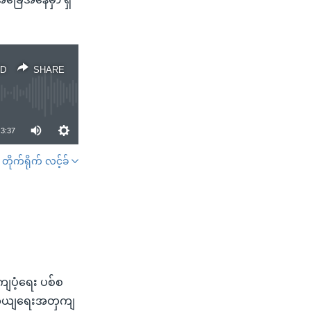
D
SHARE
3:37
တိုက်ရိုက် လင့်ခ်
SHARE
ျပံ့ရေး ပစ်စ
ာကှယျရေးအတှကျ