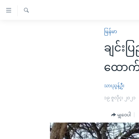
သုံး
ရ
ရှာဖွေ
လွယ်ကူ
မူလစာမျက်နှာ
မြန်မာ
ရ
စေ
မြန်မာ
လာ
ချင်းပ
သည့်
ဒ်
ကမ္ဘာ့သတင်းများ
Link
ဗွီဒီယို
နိုင်ငံတကာ
ထောက်ပ
များ
သတင်းလွတ်လပ်ခွင့်
အမေရိကန်
ပင်မ
ရပ်ဝန်းတခု လမ်းတခု အလွန်
တရုတ်
သားညွန့်ဦး
အကြောင်းအရာ
အင်္ဂလိပ်စာလေ့လာမယ်
အစ္စရေး-ပါလက်စတိုင်း
၁၉ ဇူလိုင္၊ ၂၀၂၁
သို့
အပတ်စဉ်ကဏ္ဍများ
အမေရိကန်သုံးအီဒီယံ
ကျော်
မျှဝေပါ
ကြည့်
ရေဒီယိုနှင့်ရုပ်သံ အချက်အလက်များ
မကြေးမုံရဲ့ အင်္ဂလိပ်စာ
ရေဒီယို
ရန်
ရေဒီယို/တီဗွီအစီအစဉ်
ရုပ်ရှင်ထဲက အင်္ဂလိပ်စာ
တီဗွီ
ပင်မ