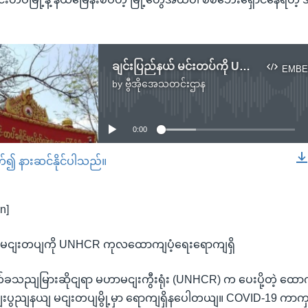
ချင်းပြည်နယ် မင်းတပ်ကို UNHCR ကုလထောက်ပံ့ရေးရောက်ရှိ
EMBE
by
ဗွီအိုအေသတင်းဌာန
No media source currently available
0:00
တ်၍ နားဆင်နိုင်ပါသည်။
EMBED
n]
 မငျးတပျကို UNHCR ကုလထောကျပံ့ရေးရောကျရှိ
သညျမြားဆိုငျရာ မဟာမငျးကွီးရုံး (UNHCR) က ပေးပို့တဲ့ ထောက
ျးပွညျနယျ မငျးတပျမွို့မှာ ရောကျရှိနပေါတယျ။ COVID-19 က