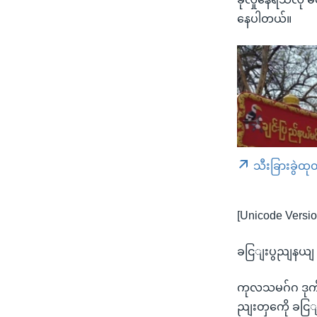
နေပါတယ်။
သီးခြားခွဲထု
[Unicode Versio
ခငြျးပွညျနယျ
ကုလသမဂ်ဂ ဒုက်ခ
ညျးတှကေို ခငြ