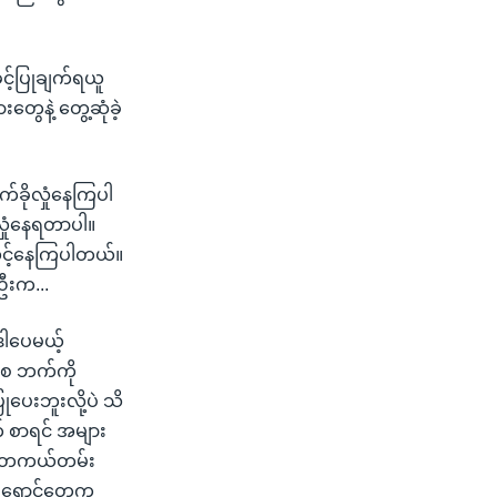
ခွင့်ပြုချက်ရယူ
ေနဲ့ တွေ့ဆုံခဲ့
က်ခိုလှုံနေကြပါ
ုလှုံနေရတာပါ။
်လင့်နေကြပါတယ်။
တဦးက...
ဒါပေမယ့်
ကစ ဘက်ကို
ုပေးဘူးလို့ပဲ သိ
စာရင် အများ
့။ တကယ်တမ်း
စ်ရှောင်တွေက