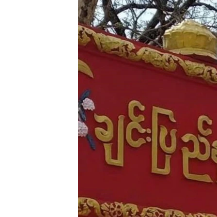
သုတပဒေသာ အင်္ဂလိပ်စာ
အ
ညွန်း
စာမျက်နှာ
သို့
ကျော်
ကြည့်
ရန်
ရှာဖွေ
ရန်
နေရာ
သို့
ကျော်
ရန်