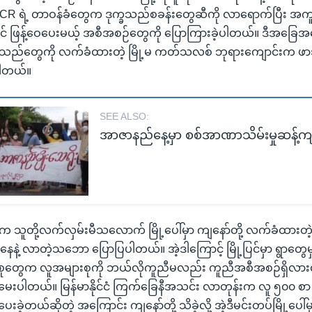
HCR ရဲ့ တာဝန်ခံတွေက ဒုက္ခသည်စခန်းတွေဆီကို လာရောက်ပြီး 
 ဖြန့်ဝေပေးမယ့် အစီအစဉ်တွေကို ပြောကြားခဲ့ပါတယ်။ ဒီအခြေအန
ုက္ခသည်တွေကို လက်ခံထားတဲ့ မြို့မ ကတ်သလစ် ဘုရားကျောင်းက ဖ
ပါတယ်။
SEE ALSO:
အာဇာနည်နေ့မှာ စစ်အာဏာသိမ်းမှုဆန့်ကျ
တို့လက်လှမ်းမီသလောက် မြို့ပေါ်မှာ ကျနော်တို့ လက်ခံထားတဲ့
ေနဲ့ လာတဲ့သဘော ပြောပြပါတယ်။ အဲ့ဒါကြောင့် မြို့ပြင်မှာ ရွာတွေမှာ
ားစုတွေက လူအများစုကို ဘယ်လိုကူညီမလည်း ကူညီအစီအစဉ်ရှိလားလိ
မေးပါတယ်။ မြန်မာနိုင်ငံ ကြက်ခြေနီအသင်း လာတုန်းက လူ ၅၀၀ စာ မင
ဲ့တယ်ဆိုတဲ့ အကြောင်း ကျနော်တို့ သိခဲ့လို့ အဲ့ဒီမင်းတပ်မြို့ပေါ