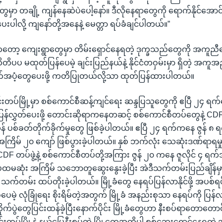
မှာ တချို့ ကျန်နေဆဲပဲပေါ့နော်။ ဒီလိုနေရာတွေကို ရောက်နိုင်အောင်လိ
ေးပါလို့ ကျနော်တို့အနေနဲ့ မေတ္တာ ရပ်ခံချင်ပါတယ်။”
 ကျေးရွာတွေမှာ တိမ်းရှောင်နေရတဲ့ ဒုက္ခသည်တွေကို အကူညီပေး
ပပ မထုတ်ပြန်ပေမဲ့ ချင်းပြည်နယ်နဲ့ နိုင်ငံတဝှမ်းမှာ ရှိတဲ့ အက
ပံ့တွေပေးဖို့ ကတိပြုတယ်လို့သာ ထုတ်ပြန်ထားပါတယ်။
်းတပ်မြို့မှာ စစ်ကောင်စီဆန့်ကျင်ရေး ဆန္ဒပြသူတွေကို ဧပြီ ၂၄ ရက်
က ပြန်လွှတ်ပေးဖို့ တောင်းဆိုရာကနေတဆင့် စစ်ကောင်စီတပ်တွေနဲ့ CDF
် ပစ်ခတ်တိုက်ခိုက်မှုတွေ ဖြစ်ခဲ့ပါတယ်။ ဧပြီ ၂၄ ရက်ကနေ ဇွန် 
အကြိမ် ၂၀ ကျော် ဖြစ်ပွားခဲ့ပါတယ်။ နှစ် ဘက်လုံး သေဆုံးဒဏ်ရာရမှုတွ
DF တပ်ဖွဲ့နဲ့ စစ်ကောင်စီတပ်တို့အကြား ဇွန် ၂၀ ကနေ ဇူလိုင် ၄
 ပထမဆုံး အကြိမ် သဘောတူဆွေးနွေးခဲ့ပြီး အဲဒီသက်တမ်းပြည်ချိန်မှာ
 သက်တမ်း ထပ်တိုးခဲ့ပါတယ်။ မြို့ခံတွေ နေရပ်ပြန်လာနိုင်ဖို့ အပ
ပေမဲ့ လုံခြုံရေး စိုးရိမ်တဲ့အတွက် မြို့ခံ အနည်းစုသာ နေရပ်ကို ပြ
တိုက်ပွဲတွေပြင်းထန်ခဲ့ပြီးနောက်ပိုင်း မြို့ခံတွေဟာ နီးစပ်ရာတောတေ
မင်းတပ်မြို့နဲ့ နယ်မြေနီးစပ်တဲ့ မြို့တွေအထိပါ စစ်ဘေးရှောင်နေရတဲ့