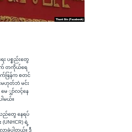
ရေး ပစ္စည်းတွေ
ွက် တကိုယ်ရေ
နက်ဖြန်က စတင်
်မဟုတ်ဘဲ မင်း
မေ ျှာ်လင့်နေ
ပါမယ်။
္ခသည်တွေ နေရပ်
ံး (UNHCR) ရဲ့
လာခဲ့ပါတယ်။ ဒီ