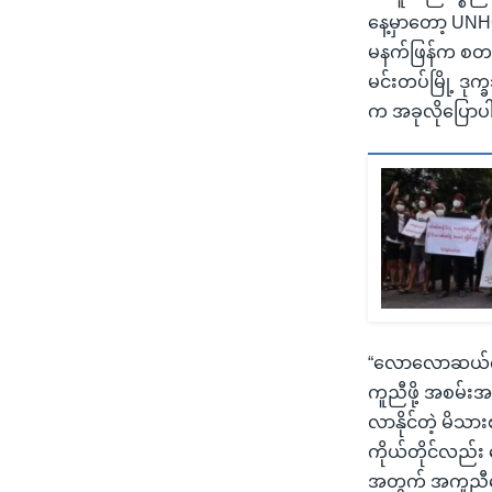
နေ့မှာတော့ UN
မနက်ဖြန်က စတင်
မင်းတပ်မြို့ ဒ
က အခုလိုပြော
“လောလောဆယ်က သူ
ကူညီဖို့ အစမ်းအန
လာနိုင်တဲ့ မိသ
ကိုယ်တိုင်လည်း 
အတွက် အကူညီပေးခ