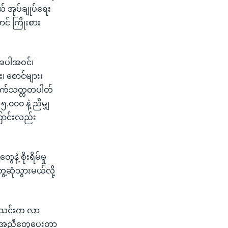
 အုပ်ချုပ်ရေး
ာင် ကြိုးစား
အပါအဝင်၊
 စောင်များ၊
ီး ရက်သတ္တတပါတ်
၀၀၀ နဲ့ ညီမျှ
ြောင်းလည်း
ဲ့ စိုးရိမ်မှု
ေ့ဆုံသွားမယ်လို့
နီအသင်းက လာ
အကူအညီတွေပေးတာ