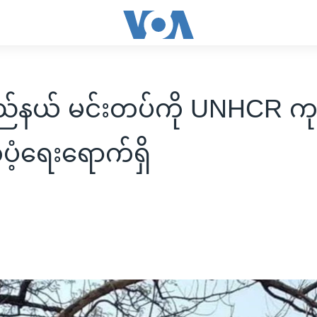
ြည်နယ် မင်းတပ်ကို UNHCR 
ံ့ရေးရောက်ရှိ