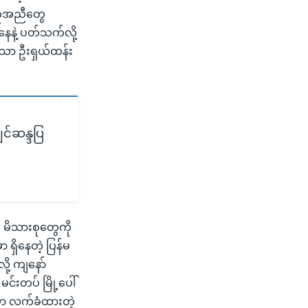
အကူအညီတွေ
ေနဲ့ ပတ်သက်လို့
ာသာ ဦးရှယ်ထန်း
င်ဆန္ဒပြ
 မိသားစုတွေကို
 ရှိနေတဲ့ ပြန်မ
ု့ ကျနော်
်းတပ် မြို့ပေါ်
်မှာ လက်ခံထားတဲ့