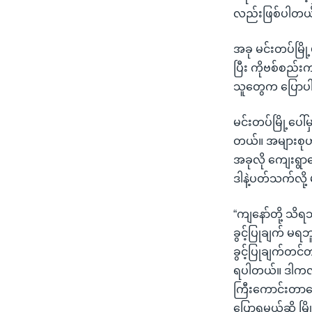
လည်းဖြစ်ပါတယ
အခု မင်းတပ်မြို့မ
ပြီး ကိုဗစ်စည်း
သူတွေက ပြောပ
မင်းတပ်မြို့ပေါ
တယ်။ အများစုဟာ 
အခုလို ကျေးရွာ
ဒါနဲ့ပတ်သက်လို့ 
“ကျနော်တို့ သ
ခွင့်ပြုချက် မ
ခွင့်ပြုချက်တင်
ရပါတယ်။ ဒါကလ
ကြီးကောင်းတာပ
ပြောရမယ်ဆို မြ