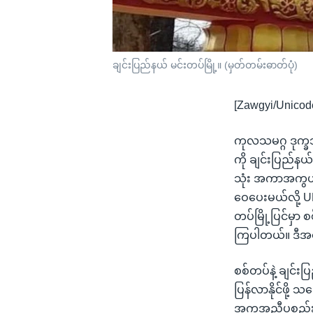
ချင်းပြည်နယ် မင်းတပ်မြို့။ (မှတ်တမ်းဓာတ်ပုံ)
[Zawgyi/Unicod
ကုလသမဂ္ဂ ဒုက္ခသ
ကို ချင်းပြည်န
သုံး အကာအကွယ်
ဝေပေးမယ်လို့ U
တပ်မြို့ပြင်မှ
ကြပါတယ်။ ဒီအက
စစ်တပ်နဲ့ ချင်
ပြန်လာနိုင်ဖို့
အကူအညီပစ္စည်းတ