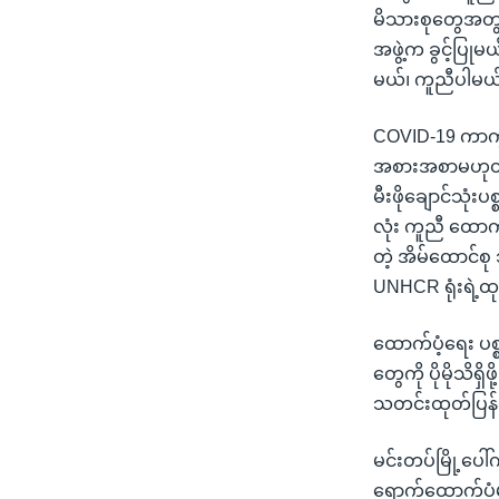
မိသားစုတွေအတွက
အဖွဲ့က ခွင့်ပြုမ
မယ်၊ ကူညီပါမယ်
COVID-19 ကာက
အစားအစာမဟုတ်သည
မီးဖိုချောင်သုံ
လုံး ကူညီ ထောက
တဲ့ အိမ်ထောင်စ
UNHCR ရုံးရဲ့ထ
ထောက်ပံ့ရေး ပစ္စ
တွေကို ပိုမိုသိရ
သတင်းထုတ်ပြန
မင်းတပ်မြို့ပေ
ရောက်ထောက်ပံ့