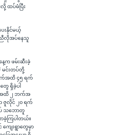
ု့ ထပ်မံပြီး
နိုင်မယ့်
ူအညီလိုအပ်နေသူ
နေ့က ဖမ်းဆီးခဲ့
 မင်းတပ်တို့
၈ ရက်အထိ ၄၅ ရက်
ေ ရှိခဲ့ပါ
 ရက်အထိ ၂ ဘက်အ
 ဇူလိုင် ၂၀ ရက်
စ်ရပ် သဘောတူ
န်လာခဲ့ကြပါတယ်။
ာင် ကျေးရွာတွေမှာ
 အခြေအနေမှာ ရှိ