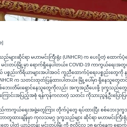
e]
ည်များဆိုင်ရာ မဟာမင်းကြီးရုံး (UNHCR) က ပေးပို့တဲ့ ထောက်ပံ့
ယ် မင်းတပ်မြို့မှာ ရောက်ရှိနေပါတယ်။ COVID-19 ကာကွယ်ရေးအတ
 ပစ္စည်းကိရိယာများအပါအဝင် ကူညီထောက်ပံ့ရေးပစ္စည်းတွေကို 
NHCR က သတင်းထုတ်ပြန်ထားပါတယ်။ မြို့ပေါ်မှာ ရှိနေသူတွေတင
ာ စစ်ဘေးတိမ်းရှောင်နေသူတွေကိုလည်း အကူအညီပေးဖို့ ဒုက္ခသည်တွေ 
ြောင်းအပြည့်အစုံ ရန်ကုန်ကလာတဲ့ သတင်း ကိုသားညွန့်ဦးပြောပြ
းပြည်ကာကွယ်ရေးအဖွဲ့တွေကြား တိုက်ပွဲတွေ ရပ်ထားပြီး စစ်ဘေးဒုက
 သဘောတူထားချိန်မှာ ကုလသမဂ္ဂ ဒုက္ခသည်များ ဆိုင်ရာ မဟာမင်းကြီးရု
ွေ ပါတဲ့ ယာဉ်တန်း မင်းတပ်မြို့ကို ဇူလိုင်လ ၁၈ ရက်နေ့က ရောက်