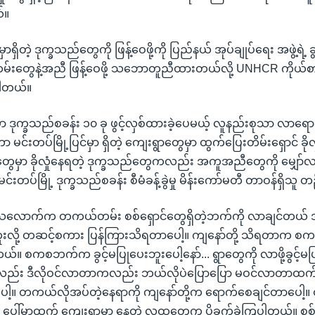
်။
ှာရှိတဲ့ ဒုက္ခသည်တွေကို ဖြန့်ဝေဖို့ကို ပြည်နယ် အုပ်ချုပ်ရေး အဖွဲ့ရဲ့ 
ကမ်းတွေနဲ့အညီ ဖြန့်ဝေဖို့ သဘောတူညီထားတယ်လို့ UNHCR ကိုယ်စားတွ
ါတယ်။
်မှာ ဒုက္ခသည်စခန်း ၁၀ ခု ဖွင့်လှစ်ထားခဲ့ပေမယ့် လူနည်းစုသာ လာရော
မင်းတပ်မြို့ပြင်မှာ ရှိတဲ့ ကျေးရွာတွေမှာ ထွက်ပြေးတိမ်းရှောင် ခိ
တွေမှာ ခိုလှုံနေရတဲ့ ဒုက္ခသည်တွေကလည်း အကူအညီတွေကို မျှော
မင်းတပ်မြို့ ဒုက္ခသည်စခန်း စီမံခန့်ခွဲမှု မိန်းကော်မတီ တာဝန်ရှိသူ 
ိရသလောက်က တကယ်တမ်း စစ်ရှောင်တွေရှိတဲ့ဘက်ကို လာချင်တယ် 
ရဘူးလို့ တဆင့်စကား ပြန်ကြားသိရတာပေါ့။ ကျနော်တို့ သိရတာက စ
တယ်။ စကစဘက်က ခွင့်မပြုပေးဘူးပေါ့နော်... ရွာတွေကို လာဖို့ခွင့်မပြ
ည်း ဒီလိုဝင်လာတာကလည်း ဘယ်လိုပဲပြောပြော မဝင်လာတာထက် 
ေါ့။ တကယ်လိုအပ်တဲ့နေရာကို ကျနော်တို့က ရောက်စေချင်တာပေါ
ို့ပေါ်မှာထက် ကျေးရွာမှာ နေတဲ့ လူထုတွေက ပိုခက်ခဲကြပါတယ်။ စ