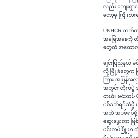
လည်း ကျေးရွာတွေ
တော့မှ ကြိုးစားပ
UNHCR ဘက်ကတော့
အခြေအနေကို တိတိ
တွေထံ အထောက်အ
ချင်းပြည်နယ် မင
လို့ မြို့ခံတွေ
ကြား အပြန်အလှန
အတွင်း တိုက်ပွဲ 
တယ်။ မင်းတပ် C
ပစ်ခတ်ရပ်ဆဲဖို့
အထိ အပစ်ရပ်ဖို့
ဆွေးနွေးတာ ဖြစ်
မင်းတပ်မြို့မှာ 
ခိုလှုံနေရသလို 