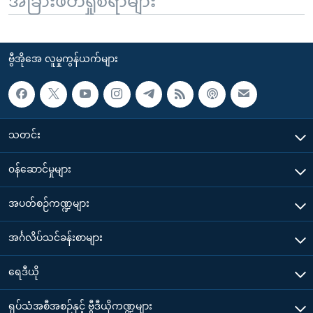
အခြားဖတ်ရှုစရာများ
ဗွီအိုအေ လူမှုကွန်ယက်များ
သတင်း
၀န်ဆောင်မှုများ
အပတ်စဉ်ကဏ္ဍများ
အင်္ဂလိပ်သင်ခန်းစာများ
ရေဒီယို
ရုပ်သံအစီအစဉ်နှင့် ဗွီဒီယိုကဏ္ဍများ