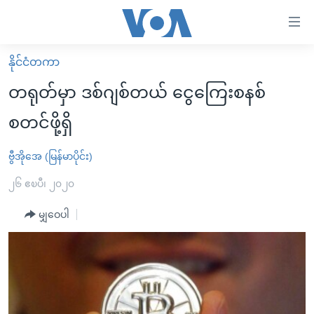
သုံး
ရ
လွယ်ကူ
နိုင်ငံတကာ
မူလစာမျက်နှာ
စေ
တရုတ်မှာ ဒစ်ဂျစ်တယ် ငွေကြေးစနစ်
မြန်မာ
သည့်
စတင်ဖို့ရှိ
ကမ္ဘာ့သတင်းများ
Link
ဗွီဒီယို
နိုင်ငံတကာ
ဗွီအိုအေ (မြန်မာပိုင်း)
များ
သတင်းလွတ်လပ်ခွင့်
အမေရိကန်
၂၆ ဧၿပီ၊ ၂၀၂၀
ပင်မ
ရပ်ဝန်းတခု လမ်းတခု အလွန်
တရုတ်
အကြောင်းအရာ
မျှဝေပါ
သို့
အင်္ဂလိပ်စာလေ့လာမယ်
အစ္စရေး-ပါလက်စတိုင်း
ကျော်
အပတ်စဉ်ကဏ္ဍများ
အမေရိကန်သုံးအီဒီယံ
ကြည့်
ရေဒီယိုနှင့်ရုပ်သံ အချက်အလက်များ
မကြေးမုံရဲ့ အင်္ဂလိပ်စာ
ရေဒီယို
ရန်
ပင်မ
ရေဒီယို/တီဗွီအစီအစဉ်
ရုပ်ရှင်ထဲက အင်္ဂလိပ်စာ
တီဗွီ