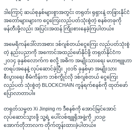
ဒါကြောင့် ဆယ်စုနှစ်များစွာအတွင်း တရုတ်၊ ရုရှားနဲ့ တခြားနိုင်ငံ
အတော်များများက ငွေကြေးလည်ပတ်သုံးစွဲတဲ့ စနစ်တခုကို
ဖန်တီးဖို့လည်း အပြင်းအထန် ကြိုးစားနေခဲ့ကြပါတယ်။
အမေရိကန်ဒေါ်လာအစား ဒစ်ဂျစ်တယ်ငွေကြေး လည်ပတ်သုံးစွဲ
တဲ့ နည်းပညာကို အကောင်အထည်ဖော်နိုင်ဖို့ တရုတ်နိုင်ငံက
၂၀၁၄ ခုနှစ်လောက်က စလို့ အဓိက အမျိုးသားရေး မဟာဗျူဟာ
တရပ်အနေနဲ့ လုပ်ဆောင်ခဲ့ပြီး ၂၀၁၆ ခုနှစ်မှာ အမျိုးသား
စီးပွားရေး စီမံကိန်းက ဘစ်ကွိုင်လို ဒစ်ဂျစ်တယ် ငွေကြေး
လည်ပတ် သုံးစွဲတဲ့ BLOCKCHAIN ကွန်ရက်စနစ်ကို ထုတ်ဖော်
ပြောလာတာပါ။
တရုတ်သမ္မတ Xi Jinping က ဒီစနစ်ကို အောင်မြင်အောင်
လုပ်ဆောင်သွားဖို့ သူ့ရဲ့ ပေါ်လစ်ဗျူရိုအဖွဲ့ကို ၂၀၁၉
အောက်တိုဘာလက တိုက်တွန်းထားခဲ့ပါတယ်။