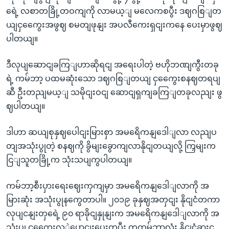
ရေဲ့ လစာတခြို့တဝကျကို လာမယ့ျ မလေကစပွီး ဒဈဂစြျတ
ယျငှကွေေးအဖွဈ စမတျဖုနျး အပလီကေးရှငျးကနေ ပေးမှာဖွဈ
ပါတယျ။
ဒီလုပျဆောငျခကြျဟာဆိုရငျ အရေးပါတဲ့ ဗဟိုဘဏျကွီးတခု
ရဲ့ ကမ်ဘာ့ ပထမဆုံးသော ဒဈဂစြျတယျ ငှကွေေးစနဈတရပျ
ဆီ ဦးတညျမယ့ျ သမိုငျးဝငျ ဆောငျရှကျခကြျတခုလညျး ဖွ
ဈပါတယျ။
ဒါဟာ ဆယျစုနှဈပေါငျးမြားစှာ အမရေိကနျဒေါျလာ လညျပ
တျအသုံးပွုတဲ့ စနဈကို ခွိမျးခွောကျလာနိုငျတယျလို့ ကြှမျးက
ငြျသူတခြို့က သုံးသပျကွပါတယျ။
ကမ်ဘာ့စီးပှားရေးဈေးကှကျမှာ အမရေိကနျဒေါျလာကို အ
မြားဆုံး အသုံးပွုနကွေတာပါ။ ၂၀၁၉ ခုနှဈအတှငျး နိုငျငံတကာ
လုပျငနျးတှရေဲ့ ၉၀ ရာခိုငျနှုနျးက အမရေိကနျဒေါျလာကို အ
သုံးပွု ငှကွေေးလှှဲပွောငျးပေးကွပွီး တကမ်ဘာလုံး နိုငျငံခွားငှ