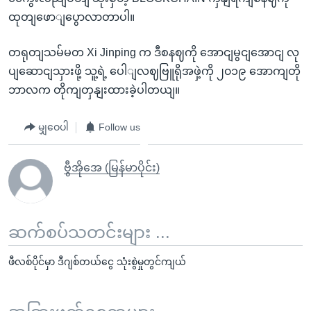
ထုတျဖောျပွောလာတာပါ။
တရုတျသမ်မတ Xi Jinping က ဒီစနဈကို အောငျမွငျအောငျ လု
ပျဆောငျသှားဖို့ သူ့ရဲ့ ပေါျလဈဗြူရိုအဖှဲ့ကို ၂၀၁၉ အောကျတို
ဘာလက တိုကျတှနျးထားခဲ့ပါတယျ။
မျှဝေပါ
Follow us
ဗွီအိုအေ (မြန်မာပိုင်း)
ဆက်စပ်သတင်းများ ...
ဖီလစ်ပိုင်မှာ ဒီဂျစ်တယ်ငွေ သုံးစွဲမှုတွင်ကျယ်