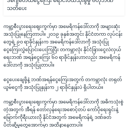
ဒစ်ဂျစ်တယ်ငွေကြေး ရောင်းဝယ်သုံးစွဲမှု ဗဟိုဘဏ်
သတိပေး
ကမ္ဘာ့စီးပွားရေးဈေးကွက်မှာ အမေရိကန်ဒေါ်လာကို အများဆုံး
အသုံးပြုနေကြတာပါ။ ၂၀၁၉ ခုနှစ်အတွင်း နိုင်ငံတကာ လုပ်ငန်း
တွေရဲ့ ၉၀ ရာခိုင်နှုန်းက အမေရိကန်ဒေါ်လာကို အသုံးပြု
ငွေကြေးလွှဲပြောင်းပေးကြပြီး တကမ္ဘာလုံး နိုင်ငံခြားငွေလဲလှယ်
ရေးဘဏ် အရန်ငွေကြေး ၆၀ ရာခိုင်နှုန်းဟာလည်း အမေရိကန်
ဒေါ်လာကို အသုံးပြုတာပါ။
ငွေပေးချေဖို့နဲ့ ဘဏ်အရန်ငွေကြေးအတွက် တကမ္ဘာလုံး တရုတ်
ယွမ်ငွေကို အသုံးပြုနှုန်းက ၂ ရာခိုင်နှုန်းပဲ ရှိပါတယ်။
ကမ္ဘာ့စီးပွားရေးဈေးကွက်မှာ အမေရိကန်ဒေါ်လာကို အဓိကသုံးစွဲ
တဲ့အတွက် အီရန် တော်လှန်ရေးအစောင့်တပ် ကော်ပိုရေးရှင်းနဲ့
မြောက်ကိုရီးယားလို နိုင်ငံအတွက် အမေရိကန်ရဲ့ ဒဏ်ခတ်
ပိတ်ဆို့မှုတွေအောက်မှာ အထိနာနေတာပါ။