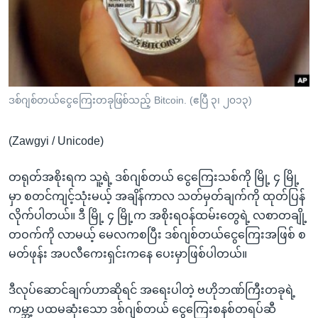
အ
သုတပဒေသာ အင်္ဂလိပ်စာ
ညွန်း
Learning English
စာမျက်နှာ
သို့
ဗွီအိုအေ လူမှုကွန်ယက်များ
ကျော်
ကြည့်
ဒစ်ဂျစ်တယ်ငွေကြေးတခုဖြစ်သည့် Bitcoin. (ဧပြီ ၃၊ ၂၀၁၃)
ရန်
ဘာသာစကားများ
ရှာဖွေ
(Zawgyi / Unicode)
ရန်
နေရာ
တရုတ်အစိုးရက သူ့ရဲ့ ဒစ်ဂျစ်တယ် ငွေကြေးသစ်ကို မြို့ ၄ မြို့
သို့
မှာ စတင်ကျင့်သုံးမယ့် အချိန်ကာလ သတ်မှတ်ချက်ကို ထုတ်ပြန်
ကျော်
လိုက်ပါတယ်။ ဒီ မြို့ ၄ မြို့က အစိုးရဝန်ထမ်းတွေရဲ့ လစာတချို့
ရန်
တဝက်ကို လာမယ့် မေလကစပြီး ဒစ်ဂျစ်တယ်ငွေကြေးအဖြစ် စ
မတ်ဖုန်း အပလီကေးရှင်းကနေ ပေးမှာဖြစ်ပါတယ်။
ဒီလုပ်ဆောင်ချက်ဟာဆိုရင် အရေးပါတဲ့ ဗဟိုဘဏ်ကြီးတခုရဲ့
ကမ္ဘာ့ ပထမဆုံးသော ဒစ်ဂျစ်တယ် ငွေကြေးစနစ်တရပ်ဆီ