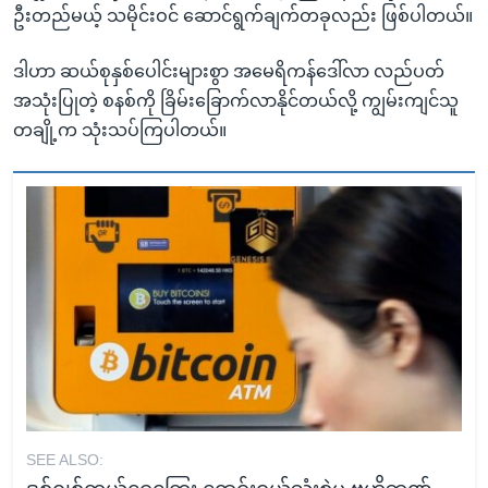
ဦးတည်မယ့် သမိုင်းဝင် ဆောင်ရွက်ချက်တခုလည်း ဖြစ်ပါတယ်။
ဒါဟာ ဆယ်စုနှစ်ပေါင်းများစွာ အမေရိကန်ဒေါ်လာ လည်ပတ်
အသုံးပြုတဲ့ စနစ်ကို ခြိမ်းခြောက်လာနိုင်တယ်လို့ ကျွမ်းကျင်သူ
တချို့က သုံးသပ်ကြပါတယ်။
SEE ALSO: