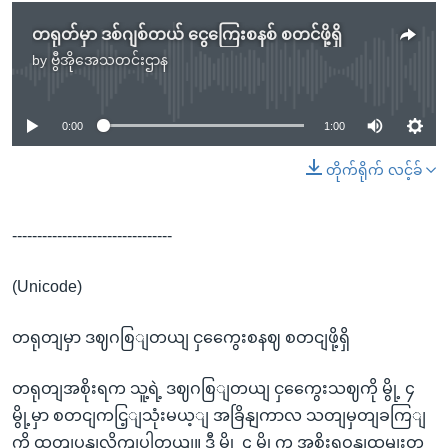
တရုတ်မှာ ဒစ်ဂျစ်တယ် ငွေကြေးစနစ် စတင်ဖို့ရှိ
by
ဗွီအိုအေသတင်းဌာန
No media source currently available
0:00
1:00
တိုက်ရိုက် လင့်ခ်
--------------------------------
(Unicode)
တရုတျမှာ ဒဈဂစြျတယျ ငှကွေေးစနဈ စတငျဖို့ရှိ
တရုတျအစိုးရက သူ့ရဲ့ ဒဈဂစြျတယျ ငှကွေေးသဈကို မွို့ ၄
မွို့မှာ စတငျကငြ့ျသုံးမယ့ျ အခြိနျကာလ သတျမှတျခကြျ
ကို ထုတျပွနျလိုကျပါတယျ။ ဒီ မွို့ ၄ မွို့က အစိုးရဝနျထမျးတှ