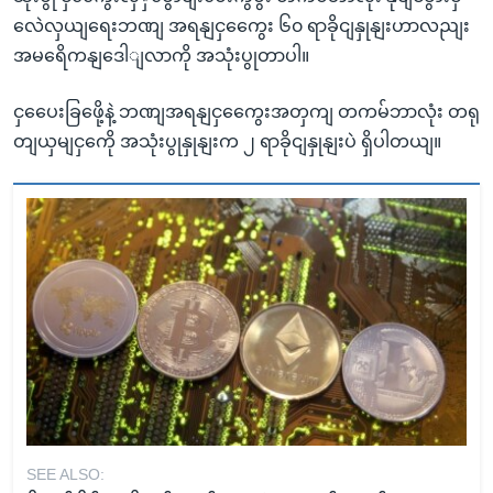
လေဲလှယျရေးဘဏျ အရနျငှကွေေး ၆၀ ရာခိုငျနှုနျးဟာလညျး
အမရေိကနျဒေါျလာကို အသုံးပွုတာပါ။
ငှပေေးခြဖေို့နဲ့ ဘဏျအရနျငှကွေေးအတှကျ တကမ်ဘာလုံး တရု
တျယှမျငှကေို အသုံးပွုနှုနျးက ၂ ရာခိုငျနှုနျးပဲ ရှိပါတယျ။
SEE ALSO: