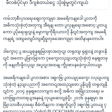
ဖီလစ်ပိုင်မှာ ဒီဂျစ်တယ်ငွေ သုံးစွဲမှုတွင်ကျယ်
ကမ်ဘာ့စီးပှားရေးဈေးကှကျမှာ အမရေိကနျဒေါျလာကို
အဓိကသုံးစှဲတဲ့အတှကျ အီရနျ တောျလှနျရေးအစောင့ျတပျ
ကောျပိုရေးရှငျးနဲ့ မွောကျကိုရီးယားလို နိုငျငံအတှကျ အမရေိ
ကနျရဲ့ ဒဏျခတျပိတျဆို့မှုတှအေောကျမှာ အထိနာနတောပါ။
ဒါကွောင့ျ ဆယျစုနှဈမြားစှာအတှငျး တရုတျ၊ ရုရှားနဲ့ တခွားနို
ငျငံ အတောျမြားမြားက ငှကွေေးလညျပတျသုံးစှဲတဲ့ စနဈတခု
ကို ဖနျတီးဖို့လညျး အပွငျးအထနျ ကွိုးစားနခေဲ့ကွပါတယျ။
အမရေိကနျဒေါျလာအစား ဒဈဂစြျတယျငှကွေေး လညျပတျ
သုံးစှဲတဲ့ နညျးပညာကို အကောငျအထညျဖောျနိုငျဖို့ တရုတျနို
ငျငံက ၂၀၁၄ ခုနှဈလောကျက စလို့ အဓိက အမြိုးသားရေး မ
ဟာဗြူဟာတရပျအနနေဲ့ လုပျဆောငျခဲ့ပွီး ၂၀၁၆ ခုနှဈမှာ အ
မြိုးသားစီးပှားရေး စီမံကိနျးက ဘဈကှိုငျလို ဒဈဂစြျတယျ ငှ
ကွေေးလညျပတျ သုံးစှဲတဲ့ BLOCKCHAIN ကှနျရကျစနဈကို