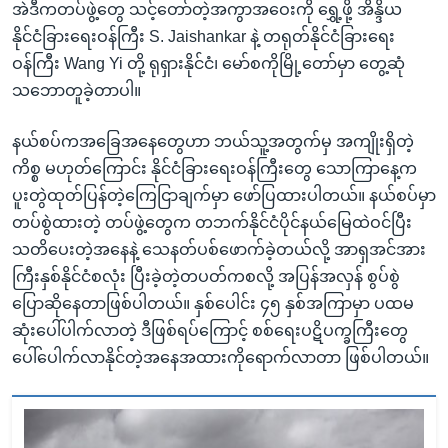
အဲဒီကတပ်ဖွဲ့တွေ သင့်တော်တဲ့အကွာအဝေးကို ရွှေ့ဖို့ အိန္ဒိယ
နိုင်ငံခြားရေးဝန်ကြီး S. Jaishankar နဲ့ တရုတ်နိုင်ငံခြားရေး
ဝန်ကြီး Wang Yi တို့ ရုရှားနိုင်ငံ၊ မော်စကိုမြို့တော်မှာ တွေ့ဆုံ
သဘောတူခဲ့တာပါ။
နယ်စပ်ကအခြေအနေတွေဟာ ဘယ်သူ့အတွက်မှ အကျိုးရှိတဲ့
ကိစ္စ မဟုတ်ကြောင်း နိုင်ငံခြားရေးဝန်ကြီးတွေ သောကြာနေ့က
ပူးတွဲထုတ်ပြန်တဲ့ကြေငြာချက်မှာ ဖော်ပြထားပါတယ်။ နယ်စပ်မှာ
တပ်စွဲထားတဲ့ တပ်ဖွဲ့တွေက တဘက်နိုင်ငံပိုင်နယ်မြေထဲဝင်ပြီး
သတိပေးတဲ့အနေနဲ့ သေနတ်ပစ်ဖောက်ခဲ့တယ်လို့ အာရှအင်အား
ကြီးနှစ်နိုင်ငံစလုံး ပြီးခဲ့တဲ့တပတ်ကစလို့ အပြန်အလှန် စွပ်စွဲ
ပြောဆိုနေတာဖြစ်ပါတယ်။ နှစ်ပေါင်း ၄၅ နှစ်အကြာမှာ ပထမ
ဆုံးပေါ်ပါက်လာတဲ့ ဒီဖြစ်ရပ်ကြောင့် စစ်ရေးပဋိပက္ခကြီးတွေ
ပေါ်ပေါက်လာနိုင်တဲ့အနေအထားကိုရောက်လာတာ ဖြစ်ပါတယ်။