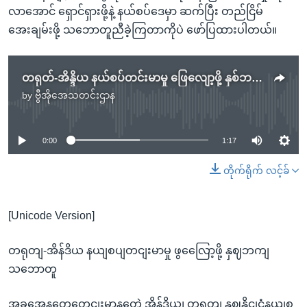
လာအောင် ရှောင်ရှားဖို့နဲ့ နယ်စပ်ဒေမှာ ဆက်ပြီး တည်ငြိမ်
အေးချမ်းဖို့ သဘောတူညီခဲ့ကြတာကိုပဲ ဖော်ပြထားပါတယ်။
တရုတ်-အိန္ဒိယ နယ်စပ်တင်းမာမှု ဖြေလျော့ဖို့ နှစ်ဘက်သဘောတူ
by
ဗွီအိုအေသတင်းဌာန
No media source currently available
0:00
1:17
တိုက်ရိုက် လင့်ခ်
[Unicode Version]
တရုတျ-အိန်ဒိယ နယျစပျတငျးမာမှု ဖွလြေော့ဖို့ နှဈဘကျ
သဘောတူ
အခွအေနတှေတေငျးမာနတေဲ့ အိန်ဒိယ၊ တရုတျ နှဈနိုငျငံနယျစ