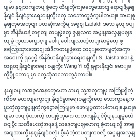
ပျမှာ နှဈဘကျတပျဖှဲ့တှေ ထိပျတိုကျမတှေ့အောငျ ရှောငျဖို့နှဈ
နိုငျငံ နိုငျငံခွားရေးဝနျကွီးတှေ သဘောတူခဲ့ကွပါတယျ။ ဆယျစု
နှဈတှအေတှငျး ပထဆုံးအကွိမျအဖွဈ Ladakh ဒသေ နယျစပျ
မှာ အိန်ဒိယနဲ့ တရုတျ တပျဖှဲ့တှေ ဇှနျလက အပွနျအလှနျပဈခ
တျခဲ့ ကွတာကွောင့ျ ပေါျပေါကျလာတဲ့တငျးမာမှုတှေ ဖွ
လြေော့သှားအောငျ အဲဒီကတပျဖှဲ့တှေ သင့ျတောျတဲ့အကှာ
အဝေးကို ရှှေ့ဖို့ အိန်ဒိယနိုငျငံခွားရေးဝနျကွီး S. Jaishankar နဲ့
တရုတျနိုငျငံခွားရေး ဝနျကွီး Wang Yi တို့ ရုရှားနိုငျငံ၊ မောျစ
ကိုမွို့တောျမှာ တှေ့ဆုံသဘောတူခဲ့တာပါ။
နယျစပျကအခွအေနတှေဟော ဘယျသူ့အတှကျမှ အကြိုးရှိတဲ့
ကိစ်စ မဟုတျကွောငျး နိုငျငံခွားရေးဝနျကွီးတှေ သောကွာနေ့က
ပူးတှဲထုတျပွနျတဲ့ကွငွောခကြျမှာ ဖောျပွထားပါတယျ။ နယျစ
ပျမှာ တပျစှဲထားတဲ့ တပျဖှဲ့တှကေ တဘကျနိုငျငံပိုငျနယျမွထေဲ
ဝငျပွီး သတိပေးတဲ့အနနေဲ့ သနေတျပဈဖောကျခဲ့တယျလို့ အာရှ
အငျအားကွီးနှဈနိုငျငံစလုံး ပွီးခဲ့တဲ့တပတျကစလို့ အပွနျအလှနျ