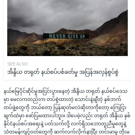
SEE ALSO:
အိန္ဒိယ တရုတ် နယ်စပ်ပစ်ခတ်မှု အပြန်အလှန်စွပ်စွဲ
နယ်မြေပိုင်ဆိုင်မှုအငြင်းပွားနေတဲ့ အိန္ဒိယ တရုတ် နယ်စပ်ဒေသ
မှာ မေလကတည်းက တပ်စွဲထားတဲ့ သောင်းနဲ့ချီတဲ့ နှစ်ဘက်
တပ်ဖွဲ့တွေကို ဘယ်တော့ ပြန်ဆုတ်မလဲဆိုတာကိုတော့ ကြေငြာ
ချက်ထဲမှာ ဖော်ပြမထားပါဘူး။ ဒါပေမဲ့လည်း တရုတ် အိန္ဒိယ နှစ်
နိုင်ငံနယ်စပ်အရေးနဲ့ ပတ်သက်လို့ လက်ရှိသဘောတူညီမှုတွေနဲ့
သံတမန်ကျင့်ဝတ်တွေကို ဆက်လက်လိုက်နာပြီး တင်းမာမှု တိုးမ