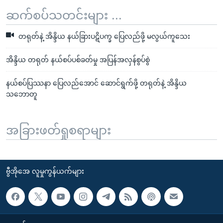
ဆက်စပ်သတင်းများ ...
တရုတ်နဲ့ အိန္ဒိယ နယ်ခြားပဋိပက္ခ ပြေလည်ဖို့ မလွယ်ကူသေး
အိန္ဒိယ တရုတ် နယ်စပ်ပစ်ခတ်မှု အပြန်အလှန်စွပ်စွဲ
နယ်စပ်ပြဿနာ ပြေလည်အောင် ဆောင်ရွက်ဖို့ တရုတ်နဲ့ အိန္ဒိယ
သဘောတူ
အခြားဖတ်ရှုစရာများ
ဗွီအိုအေ လူမှုကွန်ယက်များ