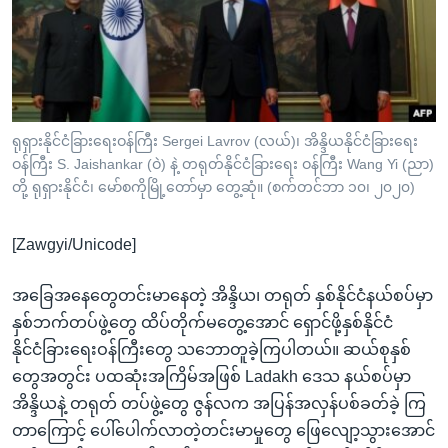
အ
သုတပဒေသာ အင်္ဂလိပ်စာ
ညွန်း
Learning English
စာမျက်နှာ
သို့
ဗွီအိုအေ လူမှုကွန်ယက်များ
ကျော်
ကြည့်
ရုရှားနိုင်ငံခြားရေးဝန်ကြီး Sergei Lavrov (လယ်)၊ အိန္ဒိယနိုင်ငံခြားရေး
ဝန်ကြီး S. Jaishankar (ဝဲ) နဲ့ တရုတ်နိုင်ငံခြားရေး ဝန်ကြီး Wang Yi (ညာ)
ရန်
ဘာသာစကားများ
တို့ ရုရှားနိုင်ငံ၊ မော်စကိုမြို့တော်မှာ တွေ့ဆုံ။ (စက်တင်ဘာ ၁၀၊ ၂၀၂၀)
ရှာဖွေ
ရန်
[Zawgyi/Unicode]
နေရာ
သို့
အခြေအနေတွေတင်းမာနေတဲ့ အိန္ဒိယ၊ တရုတ် နှစ်နိုင်ငံနယ်စပ်မှာ
ကျော်
နှစ်ဘက်တပ်ဖွဲ့တွေ ထိပ်တိုက်မတွေ့အောင် ရှောင်ဖို့နှစ်နိုင်ငံ
ရန်
နိုင်ငံခြားရေးဝန်ကြီးတွေ သဘောတူခဲ့ကြပါတယ်။ ဆယ်စုနှစ်
တွေအတွင်း ပထဆုံးအကြိမ်အဖြစ် Ladakh ဒေသ နယ်စပ်မှာ
အိန္ဒိယနဲ့ တရုတ် တပ်ဖွဲ့တွေ ဇွန်လက အပြန်အလှန်ပစ်ခတ်ခဲ့ ကြ
တာကြောင့် ပေါ်ပေါက်လာတဲ့တင်းမာမှုတွေ ဖြေလျော့သွားအောင်