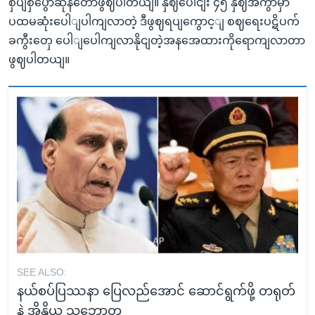
စှပျစှဲပွောဆိုနတောဖွဈပါတယျ။ နှဈပေါငျး ၄၅ နှဈအကွာမှာ
ပထမဆုံးပေါျပါကျလာတဲ့ ဒီဖွဈရပျကွောင့ျ စဈရေးပဋိပက်
ခကွီးတှေ ပေါျပေါကျလာနိုငျတဲ့အနအေထားကိုရောကျလာတာ
ဖွဈပါတယျ။
SEE ALSO:
နယ်စပ်ပြဿနာ ပြေလည်အောင် ဆောင်ရွက်ဖို့ တရုတ်
နဲ့ အိန္ဒိယ သဘောတူ