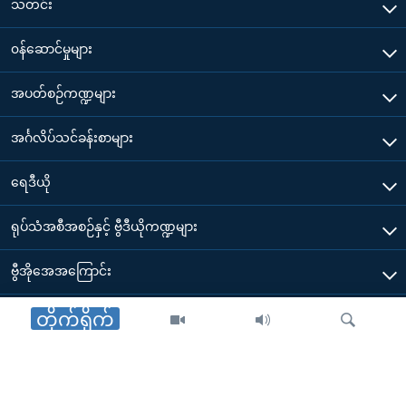
သတင်း
၀န်ဆောင်မှုများ
အပတ်စဉ်ကဏ္ဍများ
အင်္ဂလိပ်သင်ခန်းစာများ
ရေဒီယို
ရုပ်သံအစီအစဉ်နှင့် ဗွီဒီယိုကဏ္ဍများ
ဗွီအိုအေအကြောင်း
ဗွီအိုအေ မိုဘိုင်းလ်အက်ပ်များ ဒေါင်းလုတ်ယူရန်
တိုက်ရိုက်
Other Links