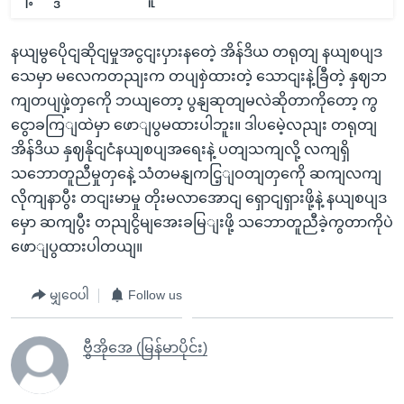
နယျမွပေိုငျဆိုငျမှုအငွငျးပှားနတေဲ့ အိန်ဒိယ တရုတျ နယျစပျဒ
သေမှာ မလေကတညျးက တပျစှဲထားတဲ့ သောငျးနဲ့ခြီတဲ့ နှဈဘ
ကျတပျဖှဲ့တှကေို ဘယျတော့ ပွနျဆုတျမလဲဆိုတာကိုတော့ ကွ
ငွောခကြျထဲမှာ ဖောျပွမထားပါဘူး။ ဒါပမေဲ့လညျး တရုတျ
အိန်ဒိယ နှဈနိုငျငံနယျစပျအရေးနဲ့ ပတျသကျလို့ လကျရှိ
သဘောတူညီမှုတှနေဲ့ သံတမနျကငြ့ျဝတျတှကေို ဆကျလကျ
လိုကျနာပွီး တငျးမာမှု တိုးမလာအောငျ ရှောငျရှားဖို့နဲ့ နယျစပျဒ
မှော ဆကျပွီး တညျငွိမျအေးခမြျးဖို့ သဘောတူညီခဲ့ကွတာကိုပဲ
ဖောျပွထားပါတယျ။
မျှဝေပါ
Follow us
ဗွီအိုအေ (မြန်မာပိုင်း)