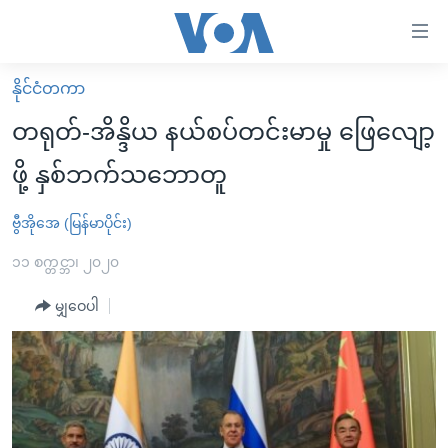
သုံး
ရ
လွယ်ကူ
နိုင်ငံတကာ
မူလစာမျက်နှာ
စေ
တရုတ်-အိန္ဒိယ နယ်စပ်တင်းမာမှု ဖြေလျော့
မြန်မာ
သည့်
ဖို့ နှစ်ဘက်သဘောတူ
ကမ္ဘာ့သတင်းများ
Link
ဗွီဒီယို
နိုင်ငံတကာ
ဗွီအိုအေ (မြန်မာပိုင်း)
များ
သတင်းလွတ်လပ်ခွင့်
အမေရိကန်
၁၁ စက္တင္ဘာ၊ ၂၀၂၀
ပင်မ
ရပ်ဝန်းတခု လမ်းတခု အလွန်
တရုတ်
အကြောင်းအရာ
မျှဝေပါ
သို့
အင်္ဂလိပ်စာလေ့လာမယ်
အစ္စရေး-ပါလက်စတိုင်း
ကျော်
အပတ်စဉ်ကဏ္ဍများ
အမေရိကန်သုံးအီဒီယံ
ကြည့်
ရေဒီယိုနှင့်ရုပ်သံ အချက်အလက်များ
မကြေးမုံရဲ့ အင်္ဂလိပ်စာ
ရေဒီယို
ရန်
ပင်မ
ရေဒီယို/တီဗွီအစီအစဉ်
ရုပ်ရှင်ထဲက အင်္ဂလိပ်စာ
တီဗွီ