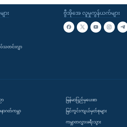
ုများ
ဗွီအိုအေ လူမှုကွန်ယက်များ
းလ်သတင်းလွှာ
ပညာ
မြန်မာပြည်မှပေးစာ
အနာဂတ်ကမ္ဘာ
မြင်ကွင်းကျယ်မှတ်စုများ
ကမ္ဘာတလွှားခရီးသွား