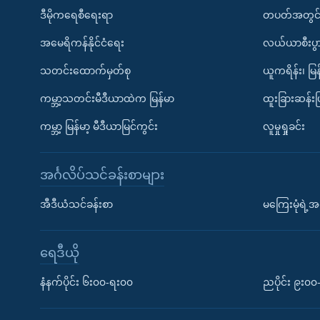
ဒီမိုကရေစီရေးရာ
တပတ်အတွင်
အမေရိကန်နိုင်ငံရေး
လယ်ယာစီးပွ
သတင်းထောက်မှတ်စု
ယူကရိန်း၊ မြန
ကမ္ဘာ့သတင်းမီဒီယာထဲက မြန်မာ
ထူးခြားဆန်း
ကမ္ဘာ့ မြန်မာ့ မီဒီယာမြင်ကွင်း
လူမှုရှုခင်း
အင်္ဂလိပ်သင်ခန်းစာများ
အီဒီယံသင်ခန်းစာ
မကြေးမုံရဲ့အင
ရေဒီယို
နံနက်ပိုင်း ၆း၀၀-ရး၀၀
ညပိုင်း ၉း၀