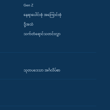
Gen Z
နေရာပေါင်းစုံ အကြောင်းစုံ
ဒို့အသံ
သက်တံရောင်သတင်းလွှာ
သုတပဒေသာ အင်္ဂလိပ်စာ