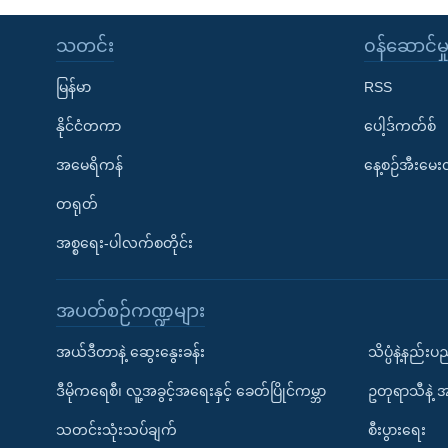
သတင်း
၀န်ဆောင်မှ
မြန်မာ
RSS
နိုင်ငံတကာ
ပေါ့ဒ်ကတ်စ်
အမေရိကန်
နေ့စဉ်အီးမေ
တရုတ်
အစ္စရေး-ပါလက်စတိုင်း
အပတ်စဉ်ကဏ္ဍများ
အယ်ဒီတာနဲ့ ဆွေးနွေးခန်း
သိပ္ပံနဲ့နည်း
ဒီမိုကရေစီ၊ လူ့အခွင့်အရေးနှင့် ခေတ်ပြိုင်ကမ္ဘာ
ဥတုရာသီနဲ့ 
သတင်းသုံးသပ်ချက်
စီးပွားရေး