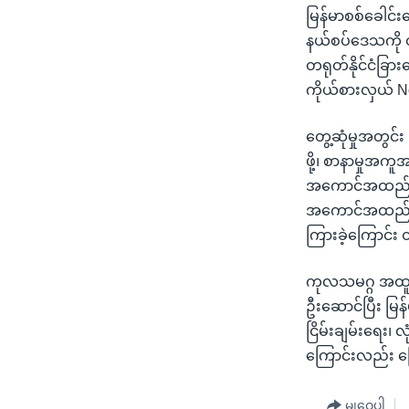
မြန်မာစစ်ခေါင်းဆေ
နယ်စပ်ဒေသကို တရ
တရုတ်နိုင်ငံခြား
ကိုယ်စားလှယ် No
တွေ့ဆုံမှုအတွင်း
ဖို့၊ စာနာမှုအကူ
အကောင်အထည် ဖေ
အကောင်အထည် ဖော
ကြားခဲ့ကြောင်း 
ကုလသမဂ္ဂ အထူးက
ဦးဆောင်ပြီး မြန
ငြိမ်းချမ်းရေး၊ 
ကြောင်းလည်း ပြ
မျှဝေပါ