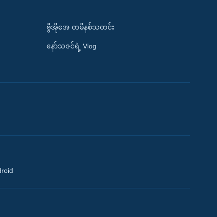
ဗွီအိုအေ တမိနစ်သတင်း
နော်သဇင်ရဲ့ Vlog
droid