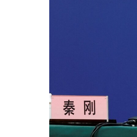
သုတပဒေသာ အင်္ဂလိပ်စာ
အ
ညွန်း
စာမျက်နှာ
သို့
ကျော်
ကြည့်
ရန်
ရှာဖွေ
ရန်
နေရာ
သို့
ကျော်
ရန်