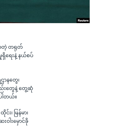
လာတဲ့ တရုတ်
ရှိရေးနဲ့ နယ်စပ်
းရဌာနတွေ၊
တွေနဲ့ တွေ့ဆုံ
ဲ့ပါတယ်။
ုင်း၊ မြန်မာ၊
းဝါးမှောင်ခို