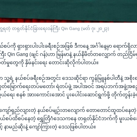
့ရတဲ့ တရုတ်နိုင်ငံခြားရေးဝန်ကြီး Qin Gang (မတ် ၇၊ ၂၀၂၃)
်စပ်ကို ရှားရှားပါးပါးခရီးစဉ်အဖြစ် ဒီကနေ့ အင်္ဂါနေ့မှာ ရောက်ရှိ
်ကြီး Qin Gang (ချင် ဂန်)ဟာ မြန်မာနဲ့ နယ်နိမိတ်တလျှောက် တည်ငြိမ်မှု
်မှုတွေကို နှိမ်နင်းရေး တောင်းဆိုလိုက်ပါတယ်။
ဟာ သူ့ရဲ့ နယ်စပ်ခရီးစဉ်အတွင်း ဒေသဆိုင်ရာ ကွန်မြူနစ်ပါတီနဲ့ အစို
တ်မြောက်ရေးတပ်မတော်၊ ရဲတပ်ဖွဲ့ အပါအဝင် အရပ်ဘက်အဖွဲ့အစည်း
ယ်ရေး စနစ် အားကောင်းအောင် ပူးပေါင်းဆောင်ရွက်ဖို့ တိုက်တွန်းခ
၀ ကျော်ရှည်လျားတဲ့ နယ်စပ်မျဉ်းတလျောက် တောတောင်ထူထပ်နေတဲ့ ထိ
ငံ နယ်စပ်ထိစပ်နေတဲ့ ရွှေတြိဂံဒေသကနေ တရုတ်နိုင်ငံဘက်ကို မူးယစ်ဆေ
င့် နာမည်ဆိုးနဲ့ ကျော်ကြားတဲ့ ဒေသဖြစ်ပါတယ်။