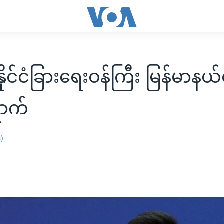
ုင်ငံခြားရေးဝန်ကြီး မြန်မာနယ်
ောက်
န)