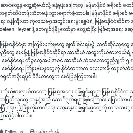
ာင်တွေနဲ့ တွေ့ဆုံမယ်လို့ ခန့်မှန်းနေကြတဲ့ မြန်မာနိုင်ငံ ခရီးစဉ် စတင်ဖို
ုတ်ထိပ်တန်းသံတမန် သွားရောက်ခဲ့တာပါ။ မြန်မာနိုင်ငံ ခရီးစဉ် မတိ
ရေး ဝန်ကြီးဟာ ကုလသမဂ္ဂအတွင်းရေးမှူးချုပ်ရဲ့ မြန်မာနိုင်ငံဆိုင်ရာ
eleen Heyzer နဲ့ ဘေဂျင်းမြို့တော်မှာ တွေ့ဆုံပြီး မြန်မာ့အရေး ဆွ
 မြန်မာနိုင်ငံမှာ အကြမ်းဖက်မှုတွေ ချက်ခြင်းရပ်ဖို့၊ သက်ဆိုင်သူတွေ 
အညီတွေ ပေးဖို့နဲ့ မြန်မာနိုင်ငံဆိုင်ရာ အာဆီယံ အထူးကိုယ်စားလှယ်ရဲ
ာ်နိုင်ရေး ကိစ္စတွေအပါအဝင် အာဆီယံ ဘုံသဘောတူညီချက် ၅ ရပ
်နိုင်ရေး ကြိုးပမ်းမှုတွေကို နိုင်ငံတကာက လေးစားဖို့ တရုတ်သ
တရုတ်အစိုးရပိုင် မီဒီယာတွေက ဖော်ပြခဲ့ကြတာပါ။
ိုယ်စားလှယ်ကတော့ မြန်မာ့အရေး ဖြေရှင်းရာမှာ မြန်မာနိုင်ငံက 
်မာပြည်သူတွေ ဆန္ဒနဲ့အညီ ဆောင်ရွက်ရမှာဖြစ်ကြောင်း ပြောပါတယ်။ မ
လုံခြုံရေးနဲ့ ဖွံ့ဖြိုးတိုးတက်ရေး ဆွေးနွေးဖြေရှင်းမှုတွေကို ကုလသမ
ောဆိုခဲ့ပါတယ်။
Follow us
ပရင့်ထုတ်ရန်