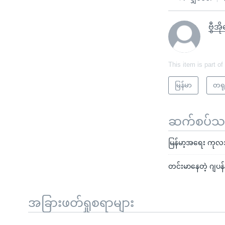
ဗွီအ
This item is part of
မြန်မာ
တရု
ဆက်စပ်သတင
မြန်မာ့အရေး ကုလအထ
တင်းမာနေတဲ့ ဂျပန်န
အခြားဖတ်ရှုစရာများ