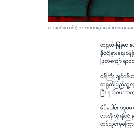
(ယခင်ပုံဟောင်း) သတင်းစာရှင်းလင်းပွဲအတွင်းတွေ
တရုတ်-မြန်မာ နယ
နိုင်ငံခြားရေးဝန
ဖြတ်ကျော် ရာဇဝတ
ဝန်ကြီး ချင်ဂန်
တရုတ်ပြည်သူ့လွ
ပြီး နယ်စပ်ကာကွ
မိုင်ပေါင်း ၁၃၀
လာအို သုံးနိုင်
တင်သွင်းမှုကြော