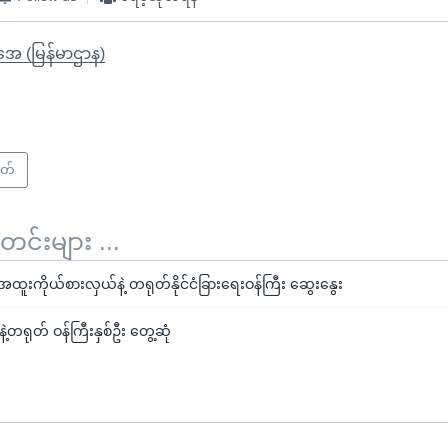
ိုအေ (မြန်မာဌာန)
တ်
်းများ ...
ူးကိုယ်စားလှယ်နဲ့ တရုတ်နိုင်ငံခြားရေးဝန်ကြီး ဆွေးနွေး
ဲ့တရုတ် ဝန်ကြီးနှစ်ဦး တွေ့ဆုံ