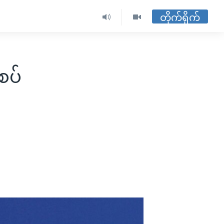
တိုက်ရိုက်
စပ်