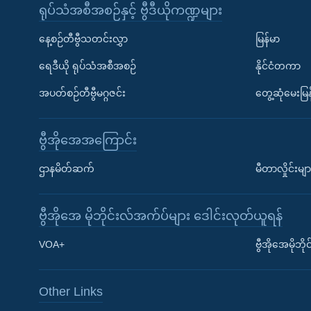
ရုပ်သံအစီအစဉ်နှင့် ဗွီဒီယိုကဏ္ဍများ
နေ့စဉ်တီဗွီသတင်းလွှာ
မြန်မာ
ရေဒီယို ရုပ်သံအစီအစဉ်
နိုင်ငံတကာ
အပတ်စဉ်တီဗွီမဂ္ဂဇင်း
တွေ့ဆုံမေးမြန
ဗွီအိုအေအကြောင်း
ဌာနမိတ်ဆက်
မီတာလှိုင်းမျာ
ဗွီအိုအေ မိုဘိုင်းလ်အက်ပ်များ ဒေါင်းလုတ်ယူရန်
Learning English
VOA+
ဗွီအိုအေမိုဘ
ဗွီအိုအေ လူမှုကွန်ယက်များ
Other Links