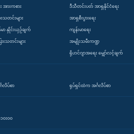
း အားကစား
ဒီသီတင်းပတ် အာရှနိုင်ငံရေး
ားသတင်းများ
အာရှစီးပွားရေး
်မာ နှိုင်းယှဉ်ချက်
ကျန်းမာရေး
ပြားသတင်းများ
အမျိုးသမီးကဏ္ဍ
ရိုဟင်ဂျာအရေး မျှော်လင့်ချက်
်္ဂလိပ်စာ
ရုပ်ရှင်ထဲက အင်္ဂလိပ်စာ
၀-၁၀း၀၀