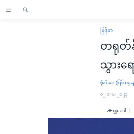
သုံး
ရ
ရှာဖွေ
လွယ်ကူ
မူလစာမျက်နှာ
မြန်မာ
ရ
စေ
မြန်မာ
လာ
တရုတ်နိ
သည့်
ဒ်
ကမ္ဘာ့သတင်းများ
Link
ဗွီဒီယို
နိုင်ငံတကာ
သွားရ
များ
သတင်းလွတ်လပ်ခွင့်
အမေရိကန်
ပင်မ
ရပ်ဝန်းတခု လမ်းတခု အလွန်
တရုတ်
ဗွီအိုအေ (မြန်မာဌာ
အကြောင်းအရာ
အင်္ဂလိပ်စာလေ့လာမယ်
အစ္စရေး-ပါလက်စတိုင်း
၀၂ ေမ၊ ၂၀၂၃
သို့
အပတ်စဉ်ကဏ္ဍများ
အမေရိကန်သုံးအီဒီယံ
ကျော်
မျှဝေပါ
ကြည့်
ရေဒီယိုနှင့်ရုပ်သံ အချက်အလက်များ
မကြေးမုံရဲ့ အင်္ဂလိပ်စာ
ရေဒီယို
ရန်
ရေဒီယို/တီဗွီအစီအစဉ်
ရုပ်ရှင်ထဲက အင်္ဂလိပ်စာ
တီဗွီ
ပင်မ