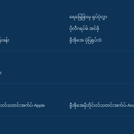
ရေမြေခြားမှ ရုပ်ပုံလွှာ
ပိုလီဂရပ်ဖ်.အင်ဖို
်းခန်း
ဗွီအိုအေ ပုံပြရုပ်သံ
း
ိုင်းလ်သတင်းအက်ပ်-Apple
ဗွီအိုအေမိုဘိုင်းလ်သတင်းအက်ပ်-An