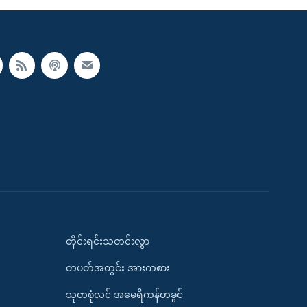
တိုင်းရင်းသတင်းလွှာ
တပတ်အတွင်း အားကစား
သုတစုံလင် အမေရိကန်တခွင်