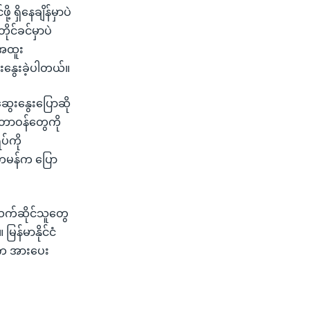
့ ရှိနေချိန်မှာပဲ
ုင်ခင်မှာပဲ
 အထူး
ေးနွေးခဲ့ပါတယ်။
ဆွေးနွေးပြောဆို
့ တာဝန်တွေကို
်ကို
ံတမန်က ပြော
သက်ဆိုင်သူတွေ
ြန်မာနိုင်ငံ
ဂ္ဂက အားပေး