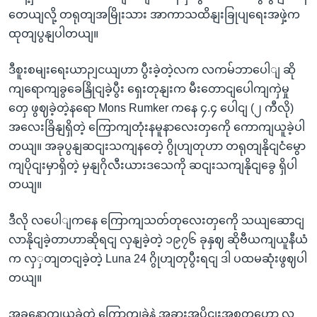
တေယျလို့ တရုတျအမြိုးသား အာကာသထိနျးခြုပျရေးအဖှဲ့က
ထုတျပွနျပါတယျ။
ဒီစူးစမျးရေးယာဉျငယျဟာ ပွီးခဲ့တဲ့လက လကမ်ဘာပေါျ ဆို
ကျရောကျခွခေနြိုငျခဲ့ပွီး ရှေးတုနျးက မီးတောငျပေါကျကှဲမှု
တှေ ဖွဈခဲ့တဲ့နရော Mons Rumker ကနေ ၄.၄ ပေါငျ (၂ ကီလို)
အလေးခြိနျရှိတဲ့ ကြောကျတုံးနမူနာလေးတှကေို ကောကျယူခဲ့ပါ
တယျ။ အခုပွနျဆငျးသကျနတေဲ့ ဂွိုဟျတုဟာ တရုတျနိုငျငံမွော
ကျပိုငျးမှာရှိတဲ့ မှနျဂိုလီးယားဒသေကို ဆငျးသကျနိုငျခွေ ရှိပါ
တယျ။
ဒီလို လပေါျကနေ ကြောကျသတ်တုလေးတှကေို သယျဆောငျ
လာနိုငျခဲ့တာဟာဆိုရငျ လှနျခဲ့တဲ့ ၁၉၇၆ ခုနှဈ ဆိုဗီယကျယူနီယံ
က လှှတျတငျခဲ့တဲ့ Luna 24 ဂွိုဟျတုပွီးရငျ ဒါ ပထမဆုံးဖွဈပါ
တယျ။
အခုနောကျယူခဲ့တဲ့ ကြောကျခဲနဲ့ အခွားအပိုငျးအစတှဟော လ