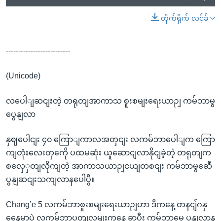
တိုက်ရိုက် လင့်ခ်
--------------------------
(Unicode)
လပေါျဆငျးတဲ့ တရုတျအာကာသ စူးစမျးရေးယာဉျ ကမ်ဘာမွ
ပွေနျလာ
နှဈပေါငျး ၄၀ ကြောျကာလအတှငျး လကမ်ဘာပေါျက ကြော
ကျတုံးလေးတှကေို ပထမဆုံး ယူဆောငျလာနိုငျခဲ့တဲ့ တရုတျက
စလှေှတျလိုကျတဲ့ အာကာသယာဉျငယျတစငျး ကမ်ဘာမွဆေီ
ပွနျဆငျးသကျလာနပေါပွီ။
Chang’e 5 လကမ်ဘာစူးစမျးရေးယာဉျဟာ ဒီကနေ့ တနငျ်ဂနှ
နေေ့မှာပဲ လကမ်ဘာပတျလမျးကနေ ခှာပွီး ကမ်ဘာမွေ ပွနျလာန