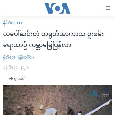
သုံး
ရ
လွယ်ကူ
နိုင်ငံတကာ
မူလစာမျက်နှာ
စေ
လပေါ်ဆင်းတဲ့ တရုတ်အာကာသ စူးစမ်း
မြန်မာ
သည့်
ရေးယာဉ် ကမ္ဘာမြေပြန်လာ
ကမ္ဘာ့သတင်းများ
Link
ဗွီဒီယို
နိုင်ငံတကာ
ဗွီအိုအေ (မြန်မာပိုင်း)
များ
သတင်းလွတ်လပ်ခွင့်
အမေရိကန်
၁၃ ဒီဇင္ဘာ၊ ၂၀၂၀
ပင်မ
ရပ်ဝန်းတခု လမ်းတခု အလွန်
တရုတ်
အကြောင်းအရာ
မျှဝေပါ
သို့
အင်္ဂလိပ်စာလေ့လာမယ်
အစ္စရေး-ပါလက်စတိုင်း
ကျော်
အပတ်စဉ်ကဏ္ဍများ
အမေရိကန်သုံးအီဒီယံ
ကြည့်
ရေဒီယိုနှင့်ရုပ်သံ အချက်အလက်များ
မကြေးမုံရဲ့ အင်္ဂလိပ်စာ
ရေဒီယို
ရန်
ပင်မ
ရေဒီယို/တီဗွီအစီအစဉ်
ရုပ်ရှင်ထဲက အင်္ဂလိပ်စာ
တီဗွီ