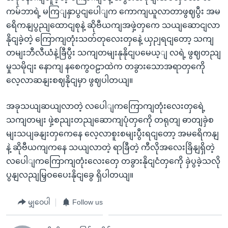
ကမ်ဘာရဲ့ မကြျနှာပွငျပေါျက ကောကျယူလာတာဖွဈပွီး အမ
ရေိကနျပွညျထောငျစုနဲ့ ဆိုဗီယကျအဖှဲ့တှကေ သယျဆောငျလာ
နိုငျခဲ့တဲ့ ကြောကျတုံးသတ်တုလေးတှနေဲ့ ယှဉျရငျတော့ သကျ
တမျးဘီလီယံနဲ့ခြီပွီး သကျတမျးနုနိုငျပမေယ့ျ လရဲ့ ဖွဈတညျ
မှုသမိုငျး နောကျ နစေကွဝဠာထဲက တခွားသောအရာတှကေို
လေ့လာဆနျးစဈနိုငျမှာ ဖွဈပါတယျ။
အခုသယျဆယျလာတဲ့ လပေါျကကြောကျတုံးလေးတှရေဲ့
သကျတမျး ဖှဲ့စညျးတညျဆောကျပုံတှကေို တရုတျ ဓာတျခှဲစ
မျးသပျခနျးတှကေနေ လေ့လာစူးစမျးပွီးရငျတော့ အမရေိကနျ
နဲ့ ဆိုဗီယကျကနေ သယျလာတဲ့ ရာခြီတဲ့ ကီလိုအလေးခြိနျရှိတဲ့
လပေါျကကြောကျတုံးလေးတှေ တခွားနိုငျငံတှကေို ခှဲပွခဲ့သလို
ပွနျလညျမြှဝပေေးနိုငျခွေ ရှိပါတယျ။
မျှဝေပါ
Follow us