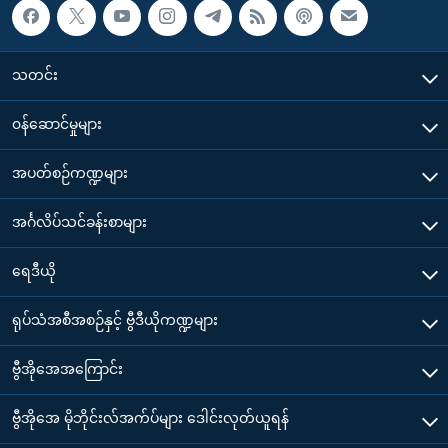
သတင်း
၀န်ဆောင်မှုများ
အပတ်စဉ်ကဏ္ဍများ
အင်္ဂလိပ်သင်ခန်းစာများ
ရေဒီယို
ရုပ်သံအစီအစဉ်နှင့် ဗွီဒီယိုကဏ္ဍများ
ဗွီအိုအေအကြောင်း
ဗွီအိုအေ မိုဘိုင်းလ်အက်ပ်များ ဒေါင်းလုတ်ယူရန်