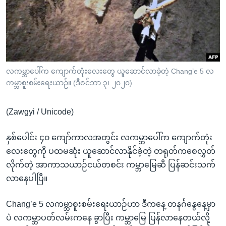
အ
သုတပဒေသာ အင်္ဂလိပ်စာ
ညွန်း
Learning English
စာမျက်နှာ
သို့
ဗွီအိုအေ လူမှုကွန်ယက်များ
ကျော်
ကြည့်
လကမ္ဘာပေါ်က ကျောက်တုံးလေးတွေ ယူဆောင်လာခဲ့တဲ့ Chang’e 5 လ
ကမ္ဘာစူးစမ်းရေးယာဉ်။ (ဒီဇင်ဘာ ၃၊ ၂၀၂၀)
ရန်
ဘာသာစကားများ
ရှာဖွေ
(Zawgyi / Unicode)
ရန်
နေရာ
နှစ်ပေါင်း ၄၀ ကျော်ကာလအတွင်း လကမ္ဘာပေါ်က ကျောက်တုံး
သို့
လေးတွေကို ပထမဆုံး ယူဆောင်လာနိုင်ခဲ့တဲ့ တရုတ်ကစေလွှတ်
ကျော်
လိုက်တဲ့ အာကာသယာဉ်ငယ်တစင်း ကမ္ဘာမြေဆီ ပြန်ဆင်းသက်
ရန်
လာနေပါပြီ။
Chang’e 5 လကမ္ဘာစူးစမ်းရေးယာဉ်ဟာ ဒီကနေ့ တနင်္ဂနွေနေ့မှာ
ပဲ လကမ္ဘာပတ်လမ်းကနေ ခွာပြီး ကမ္ဘာမြေ ပြန်လာနေတယ်လို့