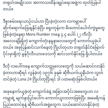
တရုတ်အမျိုးသား အာကာသထိန်းချုပ်ရေးအဖွဲ့က ထုတ်ပြန်ပါ
တယ်။
ဒီစူးစမ်းရေးယာဉ်ငယ်ဟာ ပြီးခဲ့တဲ့လက လကမ္ဘာပေါ်
ဆိုက်ရောက်ခြေချနိုင်ခဲ့ပြီး ရှေးတုန်းက မီးတောင်ပေါက်ကွဲမှုတွေ
ဖြစ်ခဲ့တဲ့နေရာ Mons Rumker ကနေ ၄.၄ ပေါင် (၂ ကီလို)
အလေးချိန်ရှိတဲ့ ကျောက်တုံးနမူနာလေးတွေကို ကောက်ယူခဲ့ပါ
တယ်။ အခုပြန်ဆင်းသက်နေတဲ့ ဂြိုဟ်တုဟာ တရုတ်နိုင်ငံမြောက်
ပိုင်းမှာရှိတဲ့ မွန်ဂိုလီးယားဒေသကို ဆင်းသက်နိုင်ခြေ ရှိပါတယ်။
ဒီလို လပေါ်ကနေ ကျောက်သတ္တုလေးတွေကို သယ်ဆောင်လာနိုင်
ခဲ့တာဟာဆိုရင် လွန်ခဲ့တဲ့ ၁၉၇၆ ခုနှစ် ဆိုဗီယက်ယူနီယံက လွှတ်
တင်ခဲ့တဲ့ Luna 24 ဂြိုဟ်တုပြီးရင် ဒါ ပထမဆုံးဖြစ်ပါတယ်။
အခုနောက်ယူခဲ့တဲ့ ကျောက်ခဲနဲ့ အခြားအပိုင်းအစတွေဟာ လ
ကမ္ဘာရဲ့ မျက်နှာပြင်ပေါ်က ကောက်ယူလာတာဖြစ်ပြီး အမေရိကန်
ပြည်ထောင်စုနဲ့ ဆိုဗီယက်အဖွဲ့တွေက သယ်ဆောင်လာနိုင်ခဲ့တဲ့