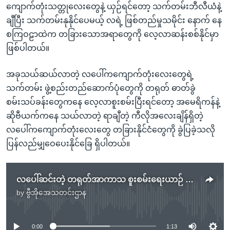
ကျောက်တုံးသတ္တုလေးတွေနဲ့ ယှဉ်ရင်တော့ သက်တမ်းဘီလီယံနဲ့
ချီပြီး သက်တမ်းနုနိုင်ပေမယ့် လရဲ့ ဖြစ်တည်မှုသမိုင်း နောက် နေ
စကြဝဠာထဲက တခြားသောအရာတွေကို လေ့လာဆန်းစစ်နိုင်မှာ
ဖြစ်ပါတယ်။
အခုသယ်ဆယ်လာတဲ့ လပေါ်ကကျောက်တုံးလေးတွေရဲ့
သက်တမ်း ဖွဲ့စည်းတည်ဆောက်ပုံတွေကို တရုတ် ဓာတ်ခွဲ
စမ်းသပ်ခန်းတွေကနေ လေ့လာစူးစမ်းပြီးရင်တော့ အမေရိကန်နဲ့
ဆိုဗီယက်ကနေ သယ်လာတဲ့ ရာချီတဲ့ ကီလိုအလေးချိန်ရှိတဲ့
လပေါ်ကကျောက်တုံးလေးတွေ တခြားနိုင်ငံတွေကို ခွဲပြခဲ့သလို
ပြန်လည်မျှဝေပေးနိုင်ခြေ ရှိပါတယ်။
လပေါ်ဆင်းတဲ့ တရုတ်အာကာသ စူးစမ်းရေးယာဉ် ကမ္ဘာမြေပြန်လာ
by
ဗွီအိုအေသတင်းဌာန
No media source currently available
0:00
1:13