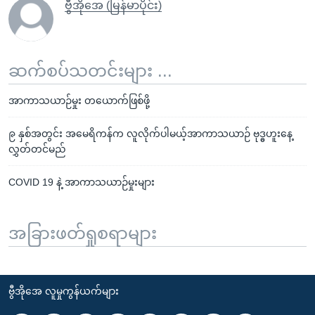
ဗွီအိုအေ (မြန်မာပိုင်း)
ဆက်စပ်သတင်းများ ...
အာကာသယာဉ်မှုး တယောက်ဖြစ်ဖို့
၉ နှစ်အတွင်း အမေရိကန်က လူလိုက်ပါမယ့်အာကာသယာဉ် ဗုဒ္ဓဟူးနေ့
လွှတ်တင်မည်
COVID 19 နဲ့ အာကာသယာဉ်မှုးများ
အခြားဖတ်ရှုစရာများ
ဗွီအိုအေ လူမှုကွန်ယက်များ