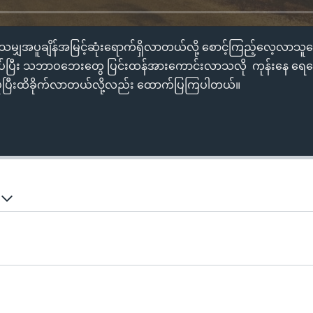
ခဲ့သမျှအပူချိန်အမြင့်ဆုံးရောက်ရှိလာတယ်လို့ စောင့်ကြည့်လေ့လ
ဆက်စပ်ပြီး သဘာဝဘေးတွေ ပြင်းထန်အားကောင်းလာသလို ကုန်းနေ ရ
ပြီးထိခိုက်လာတယ်လို့လည်း ထောက်ပြကြပါတယ်။
်