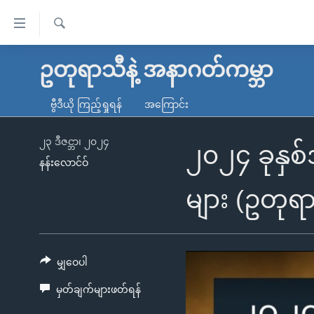
သုံး
ရ
ရှာဖွေ
လွယ်ကူ
မူလစာမျက်နှာ
ဥတုရာသီနဲ့ အနာဂတ်ကမ္ဘာ
ရ
စေ
မြန်မာ
လာ
ဗွီဒီယို ကြည့်ရှုရန်
အကြောင်း
သည့်
ဒ်
ကမ္ဘာ့သတင်းများ
Link
ဗွီဒီယို
နိုင်ငံတကာ
၂၃ ဒီဇင္ဘာ၊ ၂၀၂၄
၂၀၂၄ ခုနှစ်
များ
နန်းလောင်ဝ်
သတင်းလွတ်လပ်ခွင့်
အမေရိကန်
ပင်မ
ရပ်ဝန်းတခု လမ်းတခု အလွန်
တရုတ်
များ (ဥတုရ
အကြောင်းအရာ
အင်္ဂလိပ်စာလေ့လာမယ်
အစ္စရေး-ပါလက်စတိုင်း
သို့
အပတ်စဉ်ကဏ္ဍများ
အမေရိကန်သုံးအီဒီယံ
ကျော်
ကြည့်
မျှဝေပါ
ရေဒီယိုနှင့်ရုပ်သံ အချက်အလက်များ
မကြေးမုံရဲ့ အင်္ဂလိပ်စာ
ရေဒီယို
ရန်
မှတ်ချက်များဖတ်ရန်
ရေဒီယို/တီဗွီအစီအစဉ်
ရုပ်ရှင်ထဲက အင်္ဂလိပ်စာ
တီဗွီ
ပင်မ