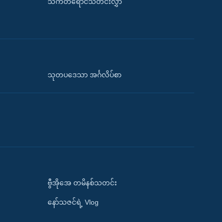
သက်တံရောင်သတင်းလွှာ
သုတပဒေသာ အင်္ဂလိပ်စာ
ဗွီအိုအေ တမိနစ်သတင်း
နော်သဇင်ရဲ့ Vlog