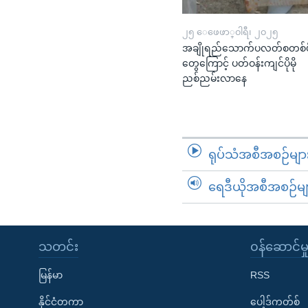
၂၅ ေဖေဖာ္၀ါရီ၊ ၂၀၂၅
အချိုရည်သောက်ပလတ်စတစ်ပိ
တွေကြောင့် ပတ်ဝန်းကျင်ပိုမို
ညစ်ညမ်းလာနေ
ရုပ်သံအစီအစဉ်မျာ
ရေဒီယိုအစီအစဉ်မျ
သတင်း
၀န်ဆောင်မှ
မြန်မာ
RSS
နိုင်ငံတကာ
ပေါ့ဒ်ကတ်စ်