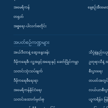
အမေရိကန်
နေ့စဉ်အီးမေ
တရုတ်
အစ္စရေး-ပါလက်စတိုင်း
အပတ်စဉ်ကဏ္ဍများ
အယ်ဒီတာနဲ့ ဆွေးနွေးခန်း
သိပ္ပံနဲ့နည်း
ဒီမိုကရေစီ၊ လူ့အခွင့်အရေးနှင့် ခေတ်ပြိုင်ကမ္ဘာ
ဥတုရာသီနဲ့ 
သတင်းသုံးသပ်ချက်
စီးပွားရေး
ဒီမိုကရေစီရေးရာ
တပတ်အတွင်
အမေရိကန်နိုင်ငံရေး
လယ်ယာစီးပွ
သတင်းထောက်မှတ်စု
ယူကရိန်း၊ မြန