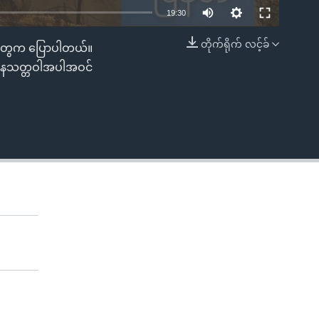
19:30
တိုက်ရိုက် လင့်ခ်
ာသူတွေက ပြောပါတယ်။
EMBED
ေနေသတ္တဝါအပါအဝင်