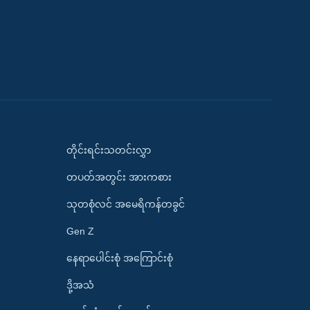
တိုင်းရင်းသတင်းလွှာ
တပတ်အတွင်း အားကစား
သုတစုံလင် အမေရိကန်တခွင်
Gen Z
နေရာပေါင်းစုံ အကြောင်းစုံ
ဒို့အသံ