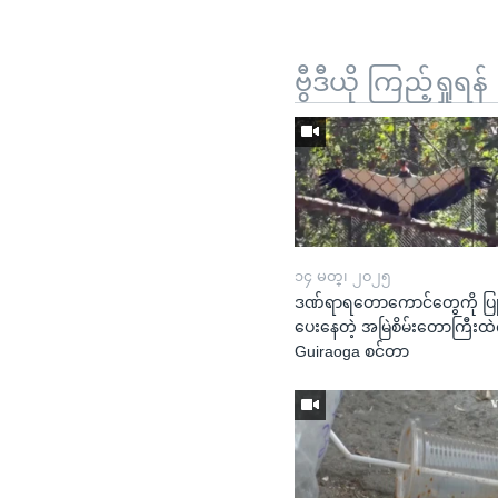
ဗွီဒီယို ကြည့်ရှုရန်
၁၄ မတ္၊ ၂၀၂၅
ဒဏ်ရာရတောကောင်တွေကို ပြု
ပေးနေတဲ့ အမြဲစိမ်းတောကြီး
Guiraoga စင်တာ