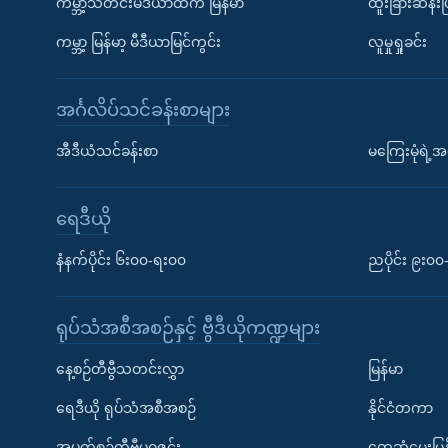
ကမ္ဘာ့သတင်းမီဒီယာထဲက မြန်မာ
ထူးခြားဆန်း
ကမ္ဘာ့ မြန်မာ့ မီဒီယာမြင်ကွင်း
လူမှုရှုခင်း
အင်္ဂလိပ်သင်ခန်းစာများ
အီဒီယံသင်ခန်းစာ
မကြေးမုံရဲ့အင
ရေဒီယို
နံနက်ပိုင်း ၆း၀၀-ရး၀၀
ညပိုင်း ၉း၀
ရုပ်သံအစီအစဉ်နှင့် ဗွီဒီယိုကဏ္ဍများ
နေ့စဉ်တီဗွီသတင်းလွှာ
မြန်မာ
ရေဒီယို ရုပ်သံအစီအစဉ်
နိုင်ငံတကာ
အပတ်စဉ်တီဗွီမဂ္ဂဇင်း
တွေ့ဆုံမေးမြန