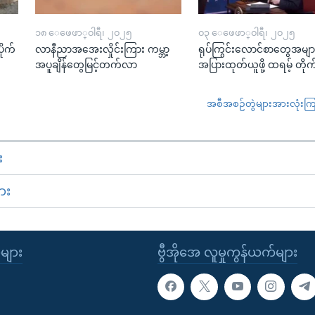
၁၈ ေဖေဖာ္၀ါရီ၊ ၂၀၂၅
၀၃ ေဖေဖာ္၀ါရီ၊ ၂၀၂၅
ုက်
လာနီညာအအေးလှိုင်းကြား ကမ္ဘာ့
ရုပ်ကြွင်းလောင်စာတွေအမျာ
အပူချိန်တွေမြင့်တက်လာ
အပြားထုတ်ယူဖို့ ထရမ့် တိုက
အစီအစဉ်တွဲများအားလုံးကြည့
း
ား
ုများ
ဗွီအိုအေ လူမှုကွန်ယက်များ