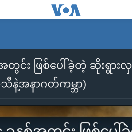
အတွင်း ဖြစ်ပေါ်ခဲ့တဲ့ ဆိုးရ
ာသီနဲ့အနာဂတ်ကမ္ဘာ)