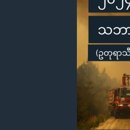
သုတပဒေသာ အင်္ဂလိပ်စာ
အ
ညွန်း
စာမျက်နှာ
သို့
ကျော်
ကြည့်
ရန်
ရှာဖွေ
ရန်
နေရာ
သို့
ကျော်
ရန်