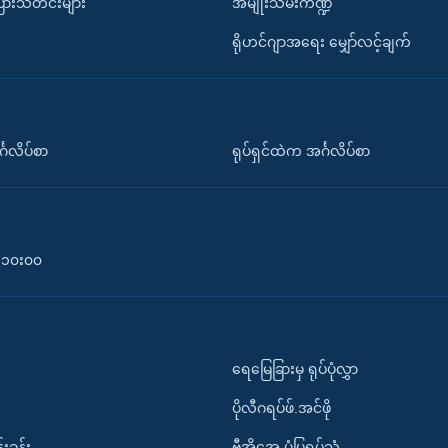
ပြားသတင်းများ
အမျိုးသမီးကဏ္ဍ
ရိုဟင်ဂျာအရေး မျှော်လင့်ချက်
်္ဂလိပ်စာ
ရုပ်ရှင်ထဲက အင်္ဂလိပ်စာ
၀-၁၀း၀၀
ရေမြေခြားမှ ရုပ်ပုံလွှာ
ပိုလီဂရပ်ဖ်.အင်ဖို
်းခန်း
ဗွီအိုအေ ပုံပြရုပ်သံ