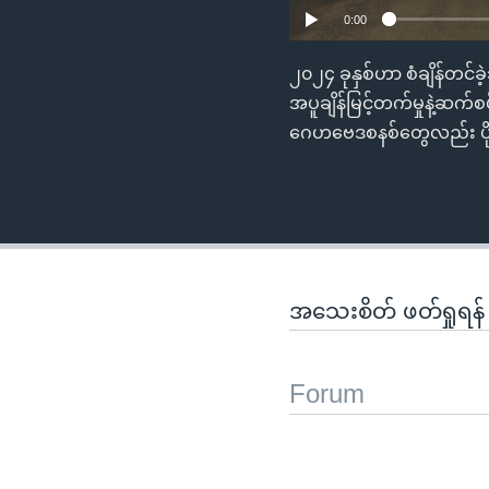
0:00
၂၀၂၄ ခုနှစ်ဟာ စံချိန်တင်
အပူချိန်မြင့်တက်မှုနဲ့
ဂေဟဗေဒစနစ်တွေလည်း ပို
အသေးစိတ် ဖတ်ရှုရန
Forum