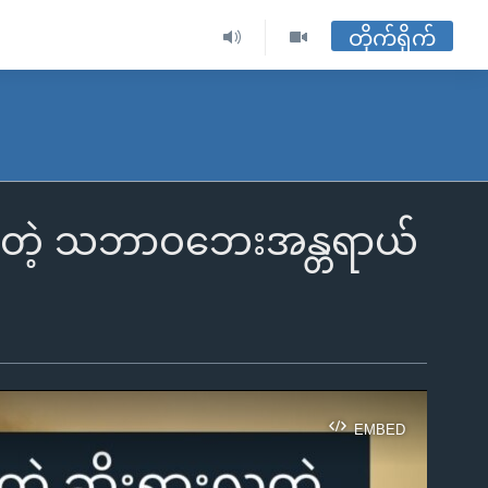
တိုက်ရိုက်
ွားလှတဲ့ သဘာဝဘေးအန္တရာယ်
EMBED