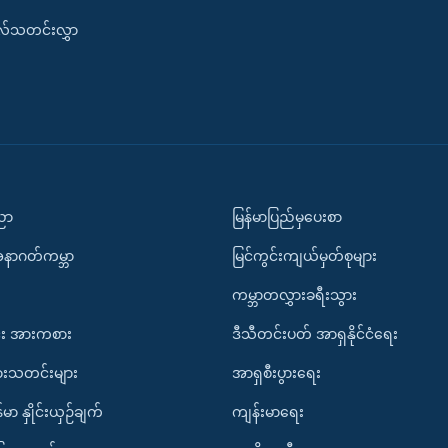
းလ်သတင်းလွှာ
ပညာ
မြန်မာပြည်မှပေးစာ
အနာဂတ်ကမ္ဘာ
မြင်ကွင်းကျယ်မှတ်စုများ
ကမ္ဘာတလွှားခရီးသွား
း အားကစား
ဒီသီတင်းပတ် အာရှနိုင်ငံရေး
ားသတင်းများ
အာရှစီးပွားရေး
်မာ နှိုင်းယှဉ်ချက်
ကျန်းမာရေး