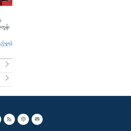
း
်တွန်း
်ရှုရန်