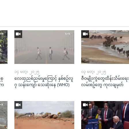
၁၄ မတ္၊ ၂၀၂၅
၀၃ မတ္၊ ၂၀၂၅
စု
လေထုညစ်ညမ်းမှုကြောင့် နှစ်စဥ်လူ
ဇီဝမျိုးကွဲတွေထိန်းသိမ်းရေး
ထဲက
၇ သန်းကျော် သေဆုံးနေ (WHO)
လမ်းစဥ်တွေ ကုလချမှတ်