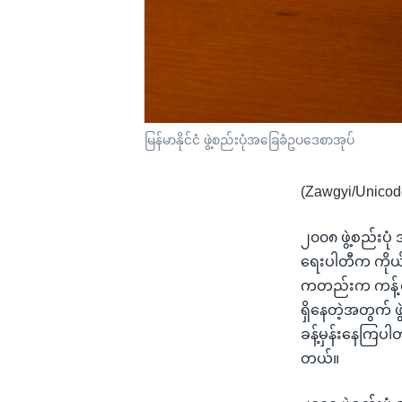
မြန်မာနိုင်ငံ ဖွဲ့စည်းပုံအခြေခံဥပဒေစာအုပ်
(Zawgyi/Unicod
၂၀၀၈ ဖွဲ့စည်းပုံ
ရေးပါတီက ကိုယ်စ
ကတည်းက ကန့်ကွက
ရှိနေတဲ့အတွက် 
ခန့်မှန်းနေကြပါ
တယ်။