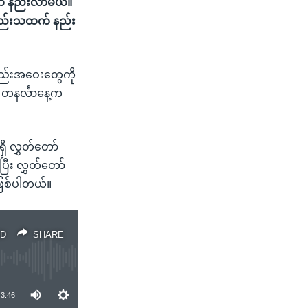
ထက် နည်းလာမယ်။
း နည်းသထက် နည်း
စည်းအဝေးတွေကို
 တနင်္လာနေ့က
ှိ လွှတ်တော်
ြီး လွှတ်တော်
ြစ်ပါတယ်။
D
SHARE
3:46