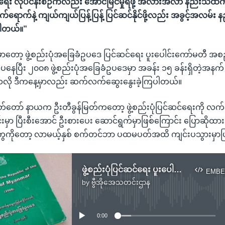
်ဆင်ရေး လုပ်ငန်းစဉ်ကလည်း အောင်မြင်မှုရဖို့ အလားအလာ နည်းသ
်ရောက်နဲ့ ကျယ်ကျယ်ပြန့်ပြန့် ပြင်ဆင်နိုင်ဖို့လည်း အခွင့်အလမ်
ပါတယ်။”
ော့ ဖွဲ့စည်းပုံအခြေခံဥပဒေ ပြင်ဆင်ရေး ပူးပေါင်းကော်မတီ အ
ေပြီး ၂၀၀၈ ဖွဲ့စည်းပုံအခြေခံဥပဒေမှာ အခန်း ၁၅ ခန်းရှိတဲ့အနက်
ီးခဲ့သလို ဒီကနေ့မှာလည်း ဆက်လက်ဆွေးနွေးခဲ့ကြပါတယ်။
တ်တော် နာယက ဦးတီခွန်မြတ်ကတော့ ဖွဲ့စည်းပုံပြင်ဆင်ရေးကို လက်ရ
ှာ ပြီးစီးအောင် ဦးစားပေး ဆောင်ရွက်မှာဖြစ်ကြောင်း ပြောဆိုထားပ
ကိုတော့ လာမယ့်နှစ် စက်တင်ဘာ ပထမပတ်အထိ ကျင်းပသွားမှာဖ
ဖွဲ့စည်းပုံပြင်ဆင်ရေး ပူးပေါင်းကော်မတီက ပြည်ခိုင်ဖြိုးကိုယ်စားလှယ် ၂ ယောက်နုတ်ထွက်
EMBE
by
ဗွီအိုအေသတင်းဌာန
No media source currently available
0:00