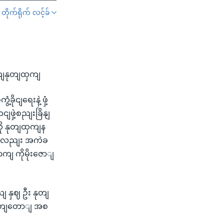
တိုက်ရိုက် လင့်ခ်
SHARE
ာကျနုတျထှကျ
ုငျရေးနဲ့ ဖှံ့
ဖှဲ့စညျးခြိနျ
ု နုတျထှကျန
လို့လညျး အကဲခ
ကျ ကိုမိုးဇောျ
ျ နှဈ ဦး နုတျ
လှှတျတောျ အစ