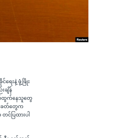
းနဲ့ ဖွံ့ဖြိုး
းချိန်
ုတ်ထွက်နေသူတွေ
အကဲခတ်တွေက
ာ်က တင်ပြထားပါ