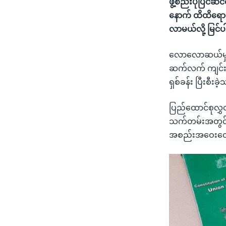
ဖွဲ့စည်းပုံပြင
နောက် ထိထိရောက
လာမယ်လို့ မြင်
လောလောဆယ်မှာတ
ဆက်လက် ကျင်းပန
ရှစ်ခန်း ပြီးစ
ပြည်ထောင်စုလွှ
သက်တမ်းအတွင်းမ
အစည်းအဝေးတွေ