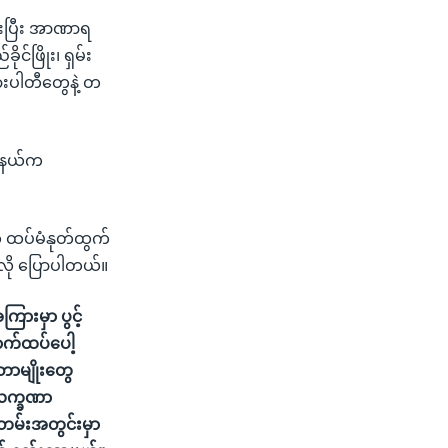
ထားပြီး အာဏာရ
င်ဖြိုး၊ ရှမ်း
သားပါတီတွေနဲ့ တ
ု့နယ်က
ေ ထပ်မံနုတ်ထွက်
ခုလို ပြောပါတယ်။
ြားမှာ ပွင့်
နောက်ထပ်ပေါ့
တာမျိုးတွေ
်လက္ခဏာ
တမ်းအတွင်းမှာ