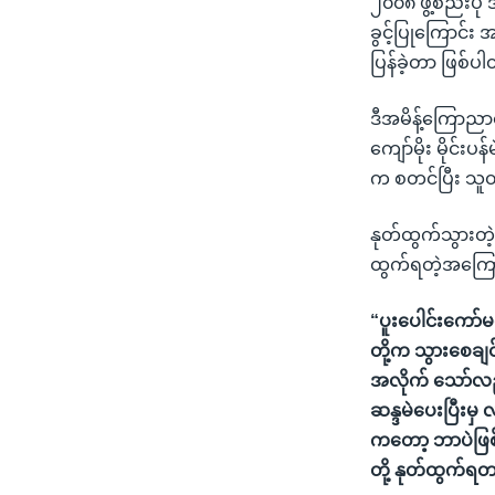
၂၀၀၈ ဖွဲ့စည်းပ
ခွင့်ပြုကြောင်
ပြန်ခဲ့တာ ဖြစ်ပ
ဒီအမိန့်ကြောညာစ
ကျော်မိုး မိုင်း
က စတင်ပြီး သူတ
နုတ်ထွက်သွားတဲ့က
ထွက်ရတဲ့အကြောင
“ပူးပေါင်းကော်
တို့က သွားစေချင
အလိုက် သော်လည်
ဆန္ဒမဲပေးပြီးမှ
ကတော့ ဘာပဲဖြစ်ဖ
တို့ နုတ်ထွက်ရ