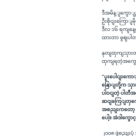
ဒီအမိန့ျကွောျည
ဦးစိုငျးကြောျမိ
ဒီလ ၁၆ ရကျနေ့
ထားတာ ဖွဈပါ
နုတျထှကျသှားတဲ့
ထှကျရတဲ့အကွော
“ပူးပေါငျးကောျ
နြောျတို့က သှ
ပါဝငျတဲ့ ပါတီ
ဆငျခကြျတှကေို 
အစညျးကတော့ ပါ
ပေါ့။ အဲဒါကွော
၂၀၀၈ ဖှဲ့စညျးပ