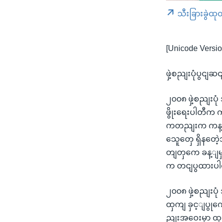
သီးခြားခွဲထု
[Unicode Versio
ဖှဲ့စညျးပုံပွင
၂၀၀၈ ဖှဲ့စညျးပု
ဖွိုးရေးပါတီက 
ကတညျးက ကန့ျကှ
သေူတှေ ရှိနတေဲ
တျတှကေ ခန့ျမှန
က တငျပွထားပ
၂၀၀၈ ဖှဲ့စညျးပ
ထှကျ ခှင့ျပွု
ညျးအဝေးမှာ ထု