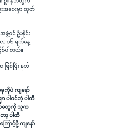
် ဦး နုတ်ထွက်
ည်းအဝေးမှာ ထုတ်
ဲ့ဝင် ဦးစိုင်း
ု ဒီလ ၁၆ ရက်နေ့
ဖြစ်ပါတယ်။
 ဖြစ်ပြီး နုတ်
ုကိုပဲ ကျနော်
ာ ပါဝင်တဲ့ ပါတီ
က်တွေကို သူက
တော့ ပါတီ
ောင့်မို့ ကျနော်