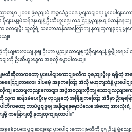
ာစာမှာ ၂၀၀၈ ဖှဲ့စညျးပုံ အခွခေံဥပဒေ ပွငျဆငျရေး ပူးပေါငျးကေ
ုး မိုငျးပနျမဲဆန်ဒနယျနဲ့ ဦးဆီဟူးဒှေ့၊ ကခငြျပွညျနယျမဲဆန်ဒနယျ 
က စတငျပွီး သူတို့ရဲ့ သဘောဆန်ဒအလြောကျ နုတျထှကျခှင့ျပွုကွ
တယျ။
ကိုယျစားလှယျ နှဈ ဦးဟာ ပွညျထောငျစုကွံ့ခိုငျရေးနဲ့ ဖှံ့ဖွိုးရေးပါ
ငျးကို ဦးဆီဟူးဒှေ့က အခုလို ပွောပါတယျ။
မတီဆိုတာကတော့ ပူးပေါငျးကောျမတီက စုစညျးပွီးမှ ရရှိတဲ့ အဖ
ားစခေငြျတာလေ။ ဒါပမေဲ့ အခုကတြော့ အဲလို မဟုတျဘဲနဲ့ ပူးပေါင
အလိုကျ သောျလညျးကောငျး၊ အဖှဲ့အစညျးလိုကျ သောျလညျးကောငျး
သူက ဆန်ဒမဲပေးပွီးမှ လုပျနတေဲ့ အခြိနျကတြော့ အဲဒီမှာ ဦးရမြေားမ
တီကတော့ ဘာပဲဖွဈဖွဈ အနိုငျရနမှောပဲလေ။ အဲတော့ အားလုံးရဲ့ 
င့ျမို့ ကနြောျတို့ နုတျထှကျရတာပါ။”
ုံ အခွခေံဥပဒေ ပွငျဆငျရေး ပူးပေါငျးကောျမတီကို ၄၅ ဦးနဲ့ ဖှဲ့စည