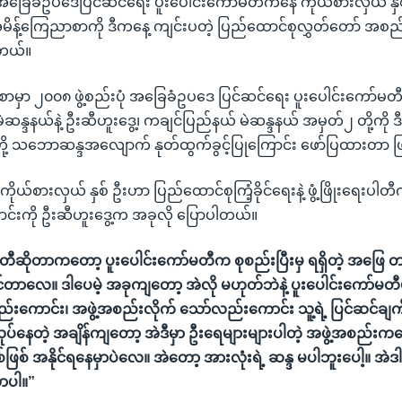
ုံ အခြေခံဥပဒေပြင်ဆင်ရေး ပူးပေါင်းကော်မတီကနေ ကိုယ်စားလှယ် နှစ
း အမိန့်ကြေညာစာကို ဒီကနေ့ ကျင်းပတဲ့ ပြည်ထောင်စုလွှတ်တော် အစ
ါတယ်။
ာမှာ ၂၀၀၈ ဖွဲ့စည်းပုံ အခြေခံဥပဒေ ပြင်ဆင်ရေး ပူးပေါင်းကော်မတီအဖွ
ပန်မဲဆန္ဒနယ်နဲ့ ဦးဆီဟူးဒွေ့၊ ကချင်ပြည်နယ် မဲဆန္ဒနယ် အမှတ်၂ တို့ကိ
ို့ သဘောဆန္ဒအလျောက် နုတ်ထွက်ခွင့်ပြုကြောင်း ဖော်ပြထားတာ 
ိုယ်စားလှယ် နှစ် ဦးဟာ ပြည်ထောင်စုကြံ့ခိုင်ရေးနဲ့ ဖွံ့ဖြိုးရေးပါတီက
်းကို ဦးဆီဟူးဒွေ့က အခုလို ပြောပါတယ်။
မတီဆိုတာကတော့ ပူးပေါင်းကော်မတီက စုစည်းပြီးမှ ရရှိတဲ့ အဖြေ တခ
်တာလေ။ ဒါပေမဲ့ အခုကျတော့ အဲလို မဟုတ်ဘဲနဲ့ ပူးပေါင်းကော်မတီမှ
းကောင်း၊ အဖွဲ့အစည်းလိုက် သော်လည်းကောင်း သူ့ရဲ့ ပြင်ဆင်ချ
 လုပ်နေတဲ့ အချိန်ကျတော့ အဲဒီမှာ ဦးရေများများပါတဲ့ အဖွဲ့အစည်းက
ြစ် အနိုင်ရနေမှာပဲလေ။ အဲတော့ အားလုံးရဲ့ ဆန္ဒ မပါဘူးပေါ့။ အဲဒါကြ
တာပါ။”