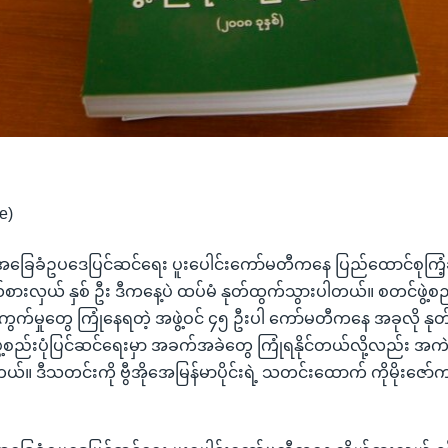
e)
 အခြေခံဥပဒေပြင်ဆင်ရေး ပူးပေါင်းကော်မတီကနေ ပြည်ထောင်စုကြံ့ခိုင်ရေ
ားလှယ် နှစ် ဦး ဒီကနေ့ပဲ ထပ်မံ နုတ်ထွက်သွားပါတယ်။ စတင်ဖွဲ့စည်
်မှုတွေ ကြုံနေရတဲ့ အဖွဲ့ဝင် ၄၅ ဦးပါ ကော်မတီကနေ အခုလို န
ဖွဲ့စည်းပုံပြင်ဆင်ရေးမှာ အခက်အခဲတွေ ကြုံရနိုင်တယ်လို့လည်း 
တယ်။ ဒီသတင်းကို ဗွီအိုအေမြန်မာပိုင်းရဲ့ သတင်းထောက် ကိုမိုးဇေ