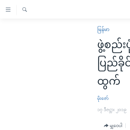
သုံး
ရ
ရှာဖွေ
လွယ်ကူ
မူလစာမျက်နှာ
မြန်မာ
ရ
စေ
မြန်မာ
လာ
ဖွဲ့စည်
သည့်
ဒ်
ကမ္ဘာ့သတင်းများ
Link
ဗွီဒီယို
နိုင်ငံတကာ
ပြည်ခို
များ
သတင်းလွတ်လပ်ခွင့်
အမေရိကန်
ပင်မ
ထွက်
ရပ်ဝန်းတခု လမ်းတခု အလွန်
တရုတ်
အကြောင်းအရာ
အင်္ဂလိပ်စာလေ့လာမယ်
အစ္စရေး-ပါလက်စတိုင်း
သို့
မိုးဇော်
အပတ်စဉ်ကဏ္ဍများ
အမေရိကန်သုံးအီဒီယံ
ကျော်
ကြည့်
ရေဒီယိုနှင့်ရုပ်သံ အချက်အလက်များ
၁၇ ဒီဇင္ဘာ၊ ၂၀၁၉
မကြေးမုံရဲ့ အင်္ဂလိပ်စာ
ရေဒီယို
ရန်
ရေဒီယို/တီဗွီအစီအစဉ်
ရုပ်ရှင်ထဲက အင်္ဂလိပ်စာ
တီဗွီ
ပင်မ
မျှဝေပါ