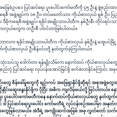
ံ အခြေခံဥပဒေ ပြင်ဆင်ရေး ပူးပေါင်းကော်မတီကို ၄၅ ဦးနဲ့ ဖွဲ့စည်း
ေစီ အဖွဲ့ချုပ်က ၁၈ ဦး၊ တပ်မတော်သား ကိုယ်စားလှယ် ရှစ် ဦး၊ ပြည်ခို
း ဒီမိုကရေစီအဖွဲ့ချုပ်၊ ရခိုင်အမျိုးသားပါတီက နှစ်ဦးစီ၊ တိုင်းရင်း
ယ်စားလှယ်တွေက တဦးစီ ပါဝင်တာဖြစ်ပါတယ်။
င်ဘာလက ရခိုင်အမျိုးသားပါတီက ကိုယ်စားလှယ် နှစ်ဦးနဲ့ မအူပင်မြိ
်ကိုယ်စားလှယ် ဦးစိန်ဝင်းတို့ နုတ်ထွက်ခဲ့ကြပါတယ်။
လာသုံးသပ်သူ ဒေါက်တာ ရန်မျိုးသိမ်းက နောက်ထပ် ကိုယ်စားလှယ်တွ
ဲ့စည်းပုံ ပြင်ဆင်ရေး လုပ်ငန်းအောင်မြင်ဖို့ ခက်ခဲလာနိုင်ကြောင်း အ
 စိန်ခေါ်မှုတွေကို ချဉ်းကပ် အဖြေရှာနိုင်ဖို့ဆိုရင် အစုအဖွဲ့တွေအက
ညှိနှိုင်းဆွေးနွေးနိုင်ဖို့က ပိုပြီး အဓိက ကျလိမ့်မယ်လို့ မြင်ပါတယ်။ 
ေး ပူးပေါင်းကော်မတီကနေ နောက်ထပ်ကိုယ်စားလှယ်တွေ နုတ်ထွက်
် ဒါ ပြင်ဆင်ရေးပူးပေါင်း ကော်မတီရဲ့ လုပ်ငန်းစဉ်အပေါ်မှာ အနုတ
ုးတွေဖြစ်လာမယ်။ အဲဒီရဲ့ အကျိုးဆက်အဖြစ် အခု လွှတ်တော် သက်