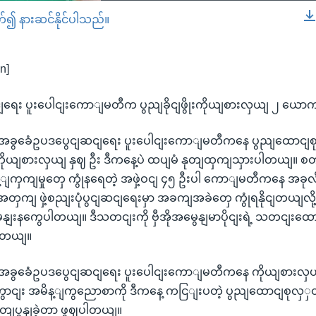
တ်၍ နားဆင်နိုင်ပါသည်။
EMBED
n]
ျဆငျရေး ပူးပေါငျးကောျမတီက ပွညျခိုငျဖွိုးကိုယျစားလှယျ ၂ ယေ
ံ အခွခေံဥပဒပွေငျဆငျရေး ပူးပေါငျးကောျမတီကနေ ပွညျထောငျစုကွံ့ခိ
ကိုယျစားလှယျ နှဈ ဦး ဒီကနေ့ပဲ ထပျမံ နုတျထှကျသှားပါတယျ။ စတငျ
ကျမှုတှေ ကွုံနရေတဲ့ အဖှဲ့ဝငျ ၄၅ ဦးပါ ကောျမတီကနေ အခုလိ
့အတှကျ ဖှဲ့စညျးပုံပွငျဆငျရေးမှာ အခကျအခဲတှေ ကွုံရနိုငျတယျ
ျးနကွေပါတယျ။ ဒီသတငျးကို ဗှီအိုအမွေနျမာပိုငျးရဲ့ သတငျးထော
ါတယျ။
ုံ အခွခေံဥပဒပွေငျဆငျရေး ပူးပေါငျးကောျမတီကနေ ကိုယျစားလှယ
ကွောငျး အမိန့ျကွညောစာကို ဒီကနေ့ ကငြျးပတဲ့ ပွညျထောငျစု
တျပွနျခဲ့တာ ဖွဈပါတယျ။