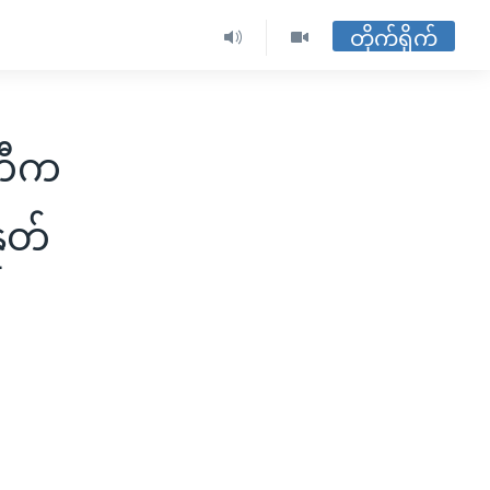
တိုက်ရိုက်
မတီက
ုတ်