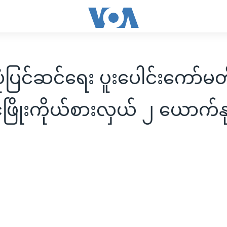
းပုံပြင်ဆင်ရေး ပူးပေါင်းကော်
င်ဖြိုးကိုယ်စားလှယ် ၂ ယောက်န