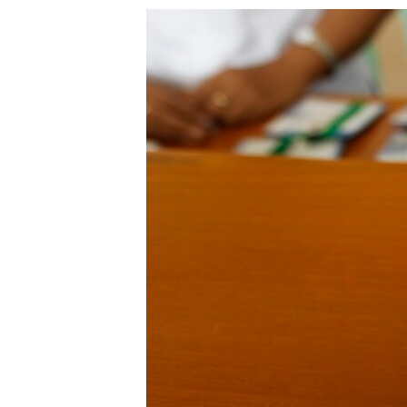
သုတပဒေသာ အင်္ဂလိပ်စာ
အ
ညွန်း
စာမျက်နှာ
သို့
ကျော်
ကြည့်
ရန်
ရှာဖွေ
ရန်
နေရာ
သို့
ကျော်
ရန်