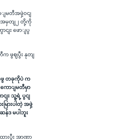
ာျမတီအဖှဲ့ဝငျ
အမှတျ၂ တို့ကို
ောငျး ဖောျပွ
တီက ဖွဈပွီး နုတျ
ွေ တခုကိုပဲ က
ျးကောျမတီမှာ
 သူ့ရဲ့ ပွငျ
ြားပါတဲ့ အဖှဲ့
ဆန်ဒ မပါဘူး
ျးထားပွီး အာဏာ