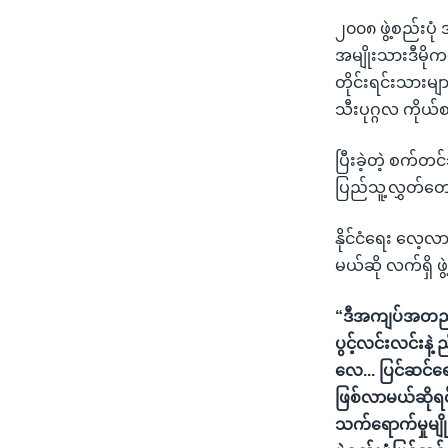
၂၀၀၈ ဖွဲ့စည်းပု
အမျိုးသားဒီမိုကရ
တိုင်းရင်းသားမျာ
သီးပုဂ္ဂလ ကို
ပြီးခဲ့တဲ့ စက်တ
ပြည်သူ့လွှတ်တော
နိုင်ငံရေး လေ့
မယ်ဆို လက်ရှိ ဖွ
“ဒီအကျပ်အတည်းတွေ
ပွင့်လင်းလင်းနဲ့ 
လေ... ပြင်ဆင်ရ
ဖြစ်လာမယ်ဆိုရင
သက်ရောက်မှုမျိ