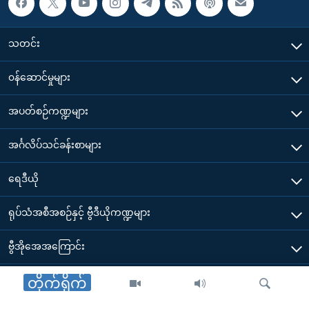
သတင်း
၀န်ဆောင်မှုများ
အပတ်စဉ်ကဏ္ဍများ
အင်္ဂလိပ်သင်ခန်းစာများ
ရေဒီယို
ရုပ်သံအစီအစဉ်နှင့် ဗွီဒီယိုကဏ္ဍများ
ဗွီအိုအေအကြောင်း
ဗွီအိုအေ မိုဘိုင်းလ်အက်ပ်များ ဒေါင်းလုတ်ယူရန်
တိုက်ရိုက်