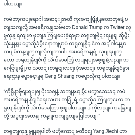
ပါတယျ။
ကမ်ဘာ့ကပျရောဂါ အဆင့ျအထိ ကူးစကျပြံ့နှံ့နတောတှနေဲ့ ပ
တျသကျလို့ အမရေိကနျသမ်မတ Donald Trump က Twitter လူ
မှုကှနျရကျမှာ မှတျခကြျပေးခဲ့ရာမှာ တရုတျဗိုငျးရပျဈ ဆိုပွီး
သုံးနှုနျး ပွောဆိုခဲ့ပွီးနောကျမှာပဲ တရုတျနိုငျငံက အငျ်ဂါနေ့မှာ
ထပျမံကန့ျကှကျလိုကျတာပါ။ အမရေိကနျရဲ့ လုပျရပျတှ
ဟော တရုတျနိုငျငံကို သိက်ခာခတြဲ့ လုပျရပျအဖွဈနဲ့လညျး ဘ
ဂေငြျးမွို့က သတငျးစာရှငျးလငျးပှဲအတှငျး တရုတျနိုငျငံခွား
ရေးဌာန ပွောခှင့ျရ Geng Shuang ကပွောလိုကျပါတယျ။
“ကိုရိုနာဗိုငျးရပျဈ ပိုးသဈနဲ့ ဆကျနှယျပွီး မကွာသေးခငျကပဲ
အမရေိကနျ နိုငျငံရေးသမား တခြို့ရဲ့ ပွောဆိုခကြျတှဟော တ
ရုတျနိုငျငံကို သိက်ခာခတြာ ဖွဈပါတယျ။ ဒါကိုလညျး ကနြောျ
တို့ အပွငျးအထနျ ကန့ျကှကျရှုတျခပြါတယျ။”
တရုတျကှနျမွူနဈပါတီ ဗဟိုကောျမတီဝငျ Yang Jiechi ဟာ