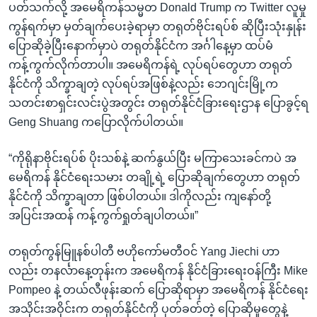
ပတ်သက်လို့ အမေရိကန်သမ္မတ Donald Trump က Twitter လူမှု
ကွန်ရက်မှာ မှတ်ချက်ပေးခဲ့ရာမှာ တရုတ်ဗိုင်းရပ်စ် ဆိုပြီးသုံးနှုန်း
ပြောဆိုခဲ့ပြီးနောက်မှာပဲ တရုတ်နိုင်ငံက အင်္ဂါနေ့မှာ ထပ်မံ
ကန့်ကွက်လိုက်တာပါ။ အမေရိကန်ရဲ့ လုပ်ရပ်တွေဟာ တရုတ်
နိုင်ငံကို သိက္ခာချတဲ့ လုပ်ရပ်အဖြစ်နဲ့လည်း ဘေဂျင်းမြို့က
သတင်းစာရှင်းလင်းပွဲအတွင်း တရုတ်နိုင်ငံခြားရေးဌာန ပြောခွင့်ရ
Geng Shuang ကပြောလိုက်ပါတယ်။
“ကိုရိုနာဗိုင်းရပ်စ် ပိုးသစ်နဲ့ ဆက်နွယ်ပြီး မကြာသေးခင်ကပဲ အ
မေရိကန် နိုင်ငံရေးသမား တချို့ရဲ့ ပြောဆိုချက်တွေဟာ တရုတ်
နိုင်ငံကို သိက္ခာချတာ ဖြစ်ပါတယ်။ ဒါကိုလည်း ကျနော်တို့
အပြင်းအထန် ကန့်ကွက်ရှုတ်ချပါတယ်။”
တရုတ်ကွန်မြူနစ်ပါတီ ဗဟိုကော်မတီဝင် Yang Jiechi ဟာ
လည်း တနင်္လာနေ့တုန်းက အမေရိကန် နိုင်ငံခြားရေးဝန်ကြီး Mike
Pompeo နဲ့ တယ်လီဖုန်းဆက် ပြောဆိုရာမှာ အမေရိကန် နိုင်ငံရေး
အသိုင်းအဝိုင်းက တရုတ်နိုင်ငံကို ပုတ်ခတ်တဲ့ ပြောဆိုမှုတွေနဲ့