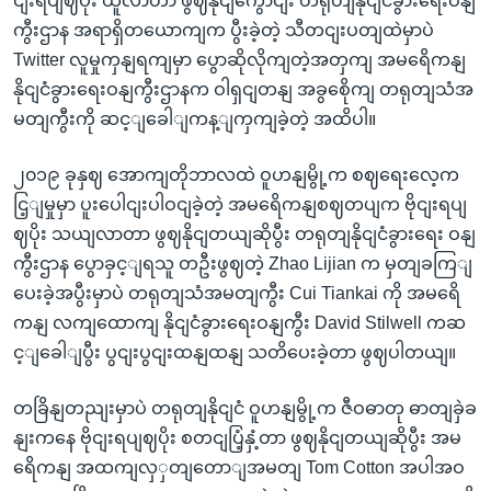
ငျးရပျဈပိုး ယူလာတာ ဖွဈနိုငျကွောငျး တရုတျနိုငျငံခွားရေးဝနျ
ကွီးဌာန အရာရှိတယောကျက ပွီးခဲ့တဲ့ သီတငျးပတျထဲမှာပဲ
Twitter လူမှုကှနျရကျမှာ ပွောဆိုလိုကျတဲ့အတှကျ အမရေိကနျ
နိုငျငံခွားရေးဝနျကွီးဌာနက ဝါရှငျတနျ အခွစေိုကျ တရုတျသံအ
မတျကွီးကို ဆင့ျခေါျကန့ျကှကျခဲ့တဲ့ အထိပါ။
၂၀၁၉ ခုနှဈ အောကျတိုဘာလထဲ ဝူဟနျမွို့က စဈရေးလေ့က
ငြ့ျမှုမှာ ပူးပေါငျးပါဝငျခဲ့တဲ့ အမရေိကနျစဈတပျက ဗိုငျးရပျ
ဈပိုး သယျလာတာ ဖွဈနိုငျတယျဆိုပွီး တရုတျနိုငျငံခွားရေး ဝနျ
ကွီးဌာန ပွောခှင့ျရသူ တဦးဖွဈတဲ့ Zhao Lijian က မှတျခကြျ
ပေးခဲ့အပွီးမှာပဲ တရုတျသံအမတျကွီး Cui Tiankai ကို အမရေိ
ကနျ လကျထောကျ နိုငျငံခွားရေးဝနျကွီး David Stilwell ကဆ
င့ျခေါျပွီး ပွငျးပွငျးထနျထနျ သတိပေးခဲ့တာ ဖွဈပါတယျ။
တခြိနျတညျးမှာပဲ တရုတျနိုငျငံ ဝူဟနျမွို့က ဇီဝဓာတု ဓာတျခှဲခ
နျးကနေ ဗိုငျးရပျဈပိုး စတငျပြံ့နှံ့တာ ဖွဈနိုငျတယျဆိုပွီး အမ
ရေိကနျ အထကျလှှတျတောျအမတျ Tom Cotton အပါအဝ