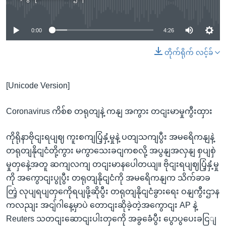
No media source currently available
0:00
4:26
တိုက်ရိုက် လင့်ခ်
[Unicode Version]
Coronavirus ကိစ်စ တရုတျနဲ့ ကနျ အကွား တငျးမာမှုကွီးထှား
ကိုရိုနာဗိုငျးရပျဈ ကူးစကျပြံ့နှံ့မှုနဲ့ ပတျသကျပွီး အမရေိကနျနဲ့
တရုတျနိုငျငံတို့ကွား မကွာသေးခငျကစလို့ အပွနျအလှနျ စှပျစှဲ
မှုတှနေဲ့အတူ ဆကျလကျ တငျးမာနပေါတယျ။ ဗိုငျးရပျဈပြံ့နှံ့မှု
ကို အကွောငျးပွုပွီး တရုတျနိုငျငံကို အမရေိကနျက သိက်ခာခ
တြဲ့ လုပျရပျတှကေိုရပျဖို့ဆိုပွီး တရုတျနိုငျငံခွားရေး ဝနျကွီးဌာန
ကလညျး အငျ်ဂါနေ့မှာပဲ တောငျးဆိုခဲ့တဲ့အကွောငျး AP နဲ့
Reuters သတငျးဆောငျးပါးတှကေို အခွခေံပွီး ပွောပွပေးခငြျ