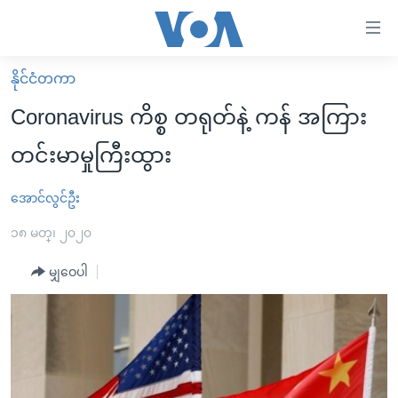
သုံး
ရ
လွယ်ကူ
နိုင်ငံတကာ
မူလစာမျက်နှာ
စေ
Coronavirus ကိစ္စ တရုတ်နဲ့ ကန် အကြား
မြန်မာ
သည့်
တင်းမာမှုကြီးထွား
ကမ္ဘာ့သတင်းများ
Link
ဗွီဒီယို
နိုင်ငံတကာ
အောင်လွင်ဦး
များ
သတင်းလွတ်လပ်ခွင့်
အမေရိကန်
၁၈ မတ္၊ ၂၀၂၀
ပင်မ
ရပ်ဝန်းတခု လမ်းတခု အလွန်
တရုတ်
အကြောင်းအရာ
မျှဝေပါ
သို့
အင်္ဂလိပ်စာလေ့လာမယ်
အစ္စရေး-ပါလက်စတိုင်း
ကျော်
အပတ်စဉ်ကဏ္ဍများ
အမေရိကန်သုံးအီဒီယံ
ကြည့်
ရေဒီယိုနှင့်ရုပ်သံ အချက်အလက်များ
မကြေးမုံရဲ့ အင်္ဂလိပ်စာ
ရေဒီယို
ရန်
ပင်မ
ရေဒီယို/တီဗွီအစီအစဉ်
ရုပ်ရှင်ထဲက အင်္ဂလိပ်စာ
တီဗွီ