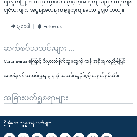
ငျ လူတခြို့က ထငျကွေးပေး ပွောခဲ့တဲ့အတှကျလညျး တရုတျနို
ငျငံဘကျက အပွနျအလှနျကန့ျကှကျနတော ဖွဈပါတယျ။
မျှဝေပါ
Follow us
ဆက်စပ်သတင်းများ ...
Coronavirus ကြောင့် စီးပွားထိခိုက်သူတွေကို ကန် အစိုးရ ကူညီဖို့ပြင်
အမေရိကန် သတင်းဌာန ၃ ခုကို သတင်းယူပိုင်ခွင့် တရုတ်ရုပ်သိမ်း
အခြားဖတ်ရှုစရာများ
ဗွီအိုအေ လူမှုကွန်ယက်များ