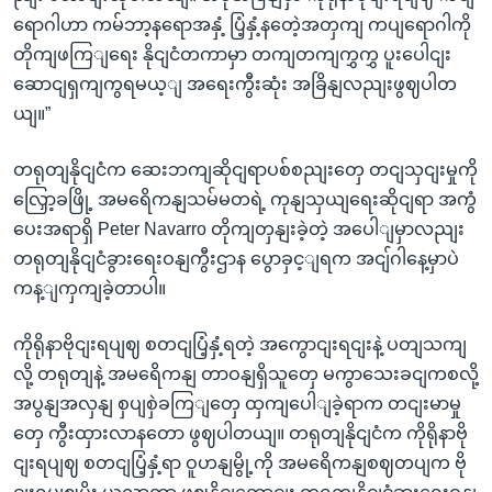
ရောဂါဟာ ကမ်ဘာ့နရောအနှံ့ ပြံ့နှံ့နတေဲ့အတှကျ ကပျရောဂါကို
တိုကျဖကြျရေး နိုငျငံတကာမှာ တကျတကျကွှကွှ ပူးပေါငျး
ဆောငျရှကျကွရမယ့ျ အရေးကွီးဆုံး အခြိနျလညျးဖွဈပါတ
ယျ။”
တရုတျနိုငျငံက ဆေးဘကျဆိုငျရာပစ်စညျးတှေ တငျသှငျးမှုကို
လြှော့ခဖြို့ အမရေိကနျသမ်မတရဲ့ ကုနျသှယျရေးဆိုငျရာ အကွံ
ပေးအရာရှိ Peter Navarro တိုကျတှနျးခဲ့တဲ့ အပေါျမှာလညျး
တရုတျနိုငျငံခွားရေးဝနျကွီးဌာန ပွောခှင့ျရက အငျ်ဂါနေ့မှာပဲ
ကန့ျကှကျခဲ့တာပါ။
ကိုရိုနာဗိုငျးရပျဈ စတငျပြံ့နှံ့ရတဲ့ အကွောငျးရငျးနဲ့ ပတျသကျ
လို့ တရုတျနဲ့ အမရေိကနျ တာဝနျရှိသူတှေ မကွာသေးခငျကစလို့
အပွနျအလှနျ စှပျစှဲခကြျတှေ ထှကျပေါျခဲ့ရာက တငျးမာမှု
တှေ ကွီးထှားလာနတော ဖွဈပါတယျ။ တရုတျနိုငျငံက ကိုရိုနာဗို
ငျးရပျဈ စတငျပြံ့နှံ့ရာ ဝူဟနျမွို့ကို အမရေိကနျစဈတပျက ဗို