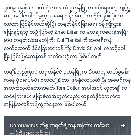
၂၀၁၉ ခုနှစ် အောက်တိုဘာလထဲ ဝူဟန်မြို့က စစ်ရေးလေ့ကျင့်မှု
မှာ ပူးပေါင်းပါဝင်ခဲ့တဲ့ အမေရိကန်စစ်တပ်က ဗိုင်းရပ်စ်ပိုး သယ်
လာတာ ဖြစ်နိုင်တယ်ဆိုပြီး တရုတ်နိုင်ငံခြားရေး ဝန်ကြီးဌာန
ပြောခွင့်ရသူ တဦးဖြစ်တဲ့ Zhao Lijian က မှတ်ချက်ပေးခဲ့အပြီး
မှာပဲ တရုတ်သံအမတ်ကြီး Cui Tiankai ကို အမေရိကန်
လက်ထောက် နိုင်ငံခြားရေးဝန်ကြီး David Stilwell ကဆင့်ခေါ်
ပြီး ပြင်းပြင်းထန်ထန် သတိပေးခဲ့တာ ဖြစ်ပါတယ်။
တချိန်တည်းမှာပဲ တရုတ်နိုင်ငံ ဝူဟန်မြို့က ဇီဝဓာတု ဓာတ်ခွဲခန်း
ကနေ ဗိုင်းရပ်စ်ပိုး စတင်ပျံ့နှံ့တာ ဖြစ်နိုင်တယ်ဆိုပြီး အမေရိကန်
အထက်လွှတ်တော်အမတ် Tom Cotton အပါအဝင် လူတချို့က
ထင်ကြေးပေး ပြောခဲ့တဲ့အတွက်လည်း တရုတ်နိုင်ငံဘက်က
အပြန်အလှန်ကန့်ကွက်နေတာ ဖြစ်ပါတယ်။
Coronavirus ကိစ္စ တရုတ်နဲ့ ကန် အကြား တင်းမာမှုကြီးထွား
by
ဗွီအိုအေသတင်းဌာန