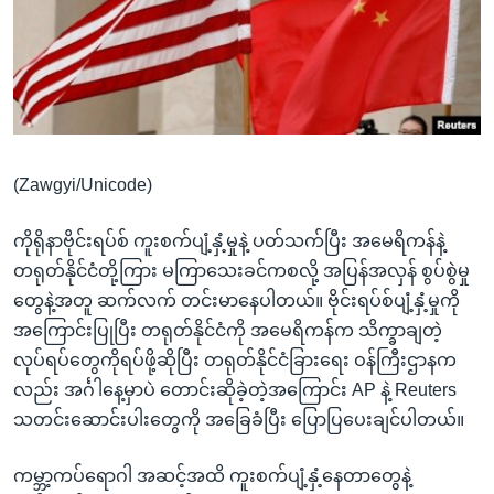
အ
သုတပဒေသာ အင်္ဂလိပ်စာ
ညွန်း
Learning English
စာမျက်နှာ
သို့
ဗွီအိုအေ လူမှုကွန်ယက်များ
ကျော်
ကြည့်
(Zawgyi/Unicode)
ရန်
ဘာသာစကားများ
ရှာဖွေ
ကိုရိုနာဗိုင်းရပ်စ် ကူးစက်ပျံ့နှံ့မှုနဲ့ ပတ်သက်ပြီး အမေရိကန်နဲ့
ရန်
တရုတ်နိုင်ငံတို့ကြား မကြာသေးခင်ကစလို့ အပြန်အလှန် စွပ်စွဲမှု
နေရာ
တွေနဲ့အတူ ဆက်လက် တင်းမာနေပါတယ်။ ဗိုင်းရပ်စ်ပျံ့နှံ့မှုကို
သို့
အကြောင်းပြုပြီး တရုတ်နိုင်ငံကို အမေရိကန်က သိက္ခာချတဲ့
ကျော်
လုပ်ရပ်တွေကိုရပ်ဖို့ဆိုပြီး တရုတ်နိုင်ငံခြားရေး ဝန်ကြီးဌာနက
ရန်
လည်း အင်္ဂါနေ့မှာပဲ တောင်းဆိုခဲ့တဲ့အကြောင်း AP နဲ့ Reuters
သတင်းဆောင်းပါးတွေကို အခြေခံပြီး ပြောပြပေးချင်ပါတယ်။
ကမ္ဘာ့ကပ်ရောဂါ အဆင့်အထိ ကူးစက်ပျံ့နှံ့နေတာတွေနဲ့