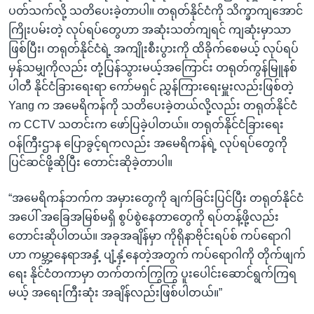
ပတ်သက်လို့ သတိပေးခဲ့တာပါ။ တရုတ်နိုင်ငံကို သိက္ခာကျအောင်
ကြိုးပမ်းတဲ့ လုပ်ရပ်တွေဟာ အဆုံးသတ်ကျရင် ကျဆုံးမှာသာ
ဖြစ်ပြီး၊ တရုတ်နိုင်ငံရဲ့ အကျိုးစီးပွားကို ထိခိုက်စေမယ့် လုပ်ရပ်
မှန်သမျှကိုလည်း တုံ့ပြန်သွားမယ့်အကြောင်း တရုတ်ကွန်မြူနစ်
ပါတီ နိုင်ငံခြားရေးရာ ကော်မရှင် ညွှန်ကြားရေးမှူးလည်းဖြစ်တဲ့
Yang က အမေရိကန်ကို သတိပေးခဲ့တယ်လို့လည်း တရုတ်နိုင်ငံ
က CCTV သတင်းက ဖော်ပြခဲ့ပါတယ်။ တရုတ်နိုင်ငံခြားရေး
ဝန်ကြီးဌာန ပြောခွင့်ရကလည်း အမေရိကန်ရဲ့ လုပ်ရပ်တွေကို
ပြင်ဆင်ဖို့ဆိုပြီး တောင်းဆိုခဲ့တာပါ။
“အမေရိကန်ဘက်က အမှားတွေကို ချက်ခြင်းပြင်ပြီး တရုတ်နိုင်ငံ
အပေါ် အခြေအမြစ်မရှိ စွပ်စွဲနေတာတွေကို ရပ်တန့်ဖို့လည်း
တောင်းဆိုပါတယ်။ အခုအချိန်မှာ ကိုရိုနာဗိုင်းရပ်စ် ကပ်ရောဂါ
ဟာ ကမ္ဘာ့နေရာအနှံ့ ပျံ့နှံ့နေတဲ့အတွက် ကပ်ရောဂါကို တိုက်ဖျက်
ရေး နိုင်ငံတကာမှာ တက်တက်ကြွကြွ ပူးပေါင်းဆောင်ရွက်ကြရ
မယ့် အရေးကြီးဆုံး အချိန်လည်းဖြစ်ပါတယ်။”