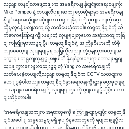
လညျး တနငျ်လာနေ့တုနျးက အမရေိကနျ နိုငျငံခွားရေးဝနျကွီး
Mike Pompeo နဲ့ တယျလီဖုနျးဆကျ ပွောဆိုရာမှာ အမရေိကနျ
နိုငျငံရေးအသိုငျးအဝိုငျးက တရုတျနိုငျငံကို ပုတျခတျတဲ့ ပွော
ဆိုမှုတှနေဲ့ ပတျသကျလို့ သတိပေးခဲ့တာပါ။ တရုတျနိုငျငံကို သိ
က်ခာကအြောငျ ကွိုးပမျးတဲ့ လုပျရပျတှဟော အဆုံးသတျကရြ
ငျ ကဆြုံးမှာသာဖွဈပွီး၊ တရုတျနိုငျငံရဲ့ အကြိုးစီးပှားကို ထိခို
ကျစမေယ့ျ လုပျရပျမှနျသမြှကိုလညျး တုံ့ပွနျသှားမယ့ျအ
ကွောငျး တရုတျကှနျမွူနဈပါတီ နိုငျငံခွားရေးရာ ကောျမရှငျ
ညှှနျကွားရေးမှူးလညျးဖွဈတဲ့ Yang က အမရေိကနျကို
သတိပေးခဲ့တယျလို့လညျး တရုတျနိုငျငံက CCTV သတငျးက
ဖောျပွခဲ့ပါတယျ။ တရုတျနိုငျငံခွားရေးဝနျကွီးဌာန ပွောခှင့ျရ
ကလညျး အမရေိကနျရဲ့ လုပျရပျတှကေို ပွငျဆငျဖို့ဆိုပွီး တော
ငျးဆိုခဲ့တာပါ။
“အမရေိကနျဘကျက အမှားတှကေို ခကြျခွငျးပွငျပွီး တရုတျနို
ငျငံအပေါျ အခွအေမွဈမရှိ စှပျစှဲနတောတှကေို ရပျတန့ျဖို့လ
ညျး တောငျးဆိုပါတယျ။ အခုအခြိနျမှာ ကိုရိုနာဗိုငျးရပျဈ ကပျ