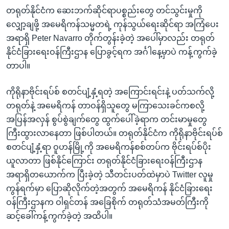
တရုတ်နိုင်ငံက ဆေးဘက်ဆိုင်ရာပစ္စည်းတွေ တင်သွင်းမှုကို
လျှော့ချဖို့ အမေရိကန်သမ္မတရဲ့ ကုန်သွယ်ရေးဆိုင်ရာ အကြံပေး
အရာရှိ Peter Navarro တိုက်တွန်းခဲ့တဲ့ အပေါ်မှာလည်း တရုတ်
နိုင်ငံခြားရေးဝန်ကြီးဌာန ပြောခွင့်ရက အင်္ဂါနေ့မှာပဲ ကန့်ကွက်ခဲ့
တာပါ။
ကိုရိုနာဗိုင်းရပ်စ် စတင်ပျံ့နှံ့ရတဲ့ အကြောင်းရင်းနဲ့ ပတ်သက်လို့
တရုတ်နဲ့ အမေရိကန် တာဝန်ရှိသူတွေ မကြာသေးခင်ကစလို့
အပြန်အလှန် စွပ်စွဲချက်တွေ ထွက်ပေါ်ခဲ့ရာက တင်းမာမှုတွေ
ကြီးထွားလာနေတာ ဖြစ်ပါတယ်။ တရုတ်နိုင်ငံက ကိုရိုနာဗိုင်းရပ်စ်
စတင်ပျံ့နှံ့ရာ ဝူဟန်မြို့ကို အမေရိကန်စစ်တပ်က ဗိုင်းရပ်စ်ပိုး
ယူလာတာ ဖြစ်နိုင်ကြောင်း တရုတ်နိုင်ငံခြားရေးဝန်ကြီးဌာန
အရာရှိတယောက်က ပြီးခဲ့တဲ့ သီတင်းပတ်ထဲမှာပဲ Twitter လူမှု
ကွန်ရက်မှာ ပြောဆိုလိုက်တဲ့အတွက် အမေရိကန် နိုင်ငံခြားရေး
ဝန်ကြီးဌာနက ဝါရှင်တန် အခြေစိုက် တရုတ်သံအမတ်ကြီးကို
ဆင့်ခေါ်ကန့်ကွက်ခဲ့တဲ့ အထိပါ။