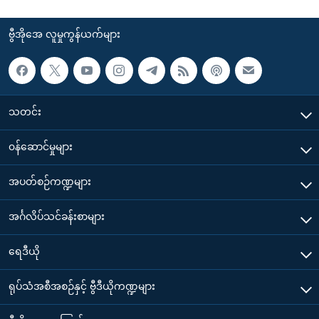
ဗွီအိုအေ လူမှုကွန်ယက်များ
သတင်း
၀န်ဆောင်မှုများ
အပတ်စဉ်ကဏ္ဍများ
အင်္ဂလိပ်သင်ခန်းစာများ
ရေဒီယို
ရုပ်သံအစီအစဉ်နှင့် ဗွီဒီယိုကဏ္ဍများ