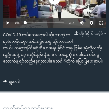
အ
သုတပဒေသာ အင်္ဂလိပ်စာ
ညွန်း
Learning English
စာမျက်နှာ
သို့
ဗွီအိုအေ လူမှုကွန်ယက်များ
0:00
3:14
ကျော်
တိုက်ရိုက် လင့်ခ်
ကြည့်
COVID-19 ကပ်ဘေးရောဂါ ဆိုးလာတဲ့ ဘ
ရန်
ရာဇီးလ်နိုင်ငံမှာ ဆင်းရဲမွဲတေမှု တိုးလာနေပါ
ဘာသာစကားများ
ရှာဖွေ
တယ်။ ကမ္ဘာ့အကြီးဆုံးစီးပွားရေး နိုင်ငံ တခု ဖြစ်ပေမဲ့လို့လည်း
ရန်
လူဦးရေရဲ့ ၁၃ ရာခိုင်နှုန်း နီးပါးက တနေ့ကို ၈ ဒေါ်လာ ဝင်ငွေ
နေရာ
လောက်နဲ့ ရပ်တည်နေရတာပါ။ မသိင်္ဂ ီထိုက် ပြောပြပေးမှာပါ။
သို့
ကျော်
ရန်
မျှဝေပါ
ဆက်စပ်သတင်းများ ...