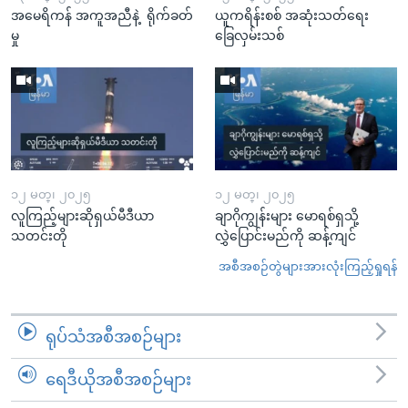
အမေရိကန် အကူအညီနဲ့ ရိုက်ခတ်
ယူကရိန်းစစ် အဆုံးသတ်ရေး
မှု
ခြေလှမ်းသစ်
၁၂ မတ္၊ ၂၀၂၅
၁၂ မတ္၊ ၂၀၂၅
လူကြည့်များဆိုရှယ်မီဒီယာ
ချာဂိုကျွန်းများ မောရစ်ရှသို့
သတင်းတို
လွှဲပြောင်းမည်ကို ဆန့်ကျင်
အစီအစဉ်တွဲများအားလုံးကြည့်ရှုရန်
ရုပ်သံအစီအစဉ်များ
ရေဒီယိုအစီအစဉ်များ