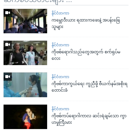
နိုင်ငံတကာ
ကမ္ဘောဒီးယား ရထားကဖေးနဲ့ အပန်းဖြေ
သူများ
နိုင်ငံတကာ
ကိုဗစ်ရောဂါသည်တွေအတွက် စက်ရုပ်မ
လေး
နိုင်ငံတကာ
ကိုဗစ်ကာကွယ်ရေး ကူညီဖို့ ဗီယက်နမ်အစိုးရ
တောင်းခံ
နိုင်ငံတကာ
ကိုဗစ်ကပ်ရောဂါကာလ ဆင်းရဲချမ်းသာ ကွာ
ဟမှုကြီးမား