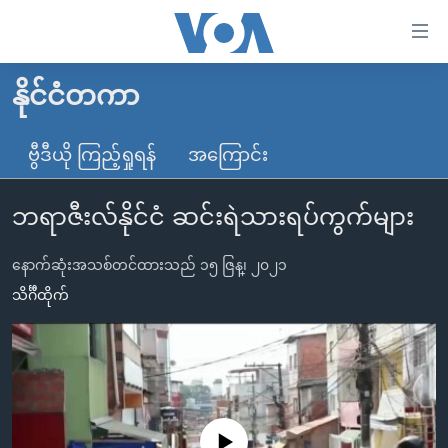
သုံး
ရ
လွယ်ကူ
နိုင်ငံတကာ
မူလစာမျက်နှာ
စေ
မြန်မာ
ဗွီဒီယို ကြည့်ရှုရန်
အကြောင်း
သည့်
ကမ္ဘာ့သတင်းများ
Link
ဘရာဇီးလ်နိုင်ငံ ဆင်းရဲသားရပ်ကွက်များ
ဗွီဒီယို
နိုင်ငံတကာ
များ
သတင်းလွတ်လပ်ခွင့်
အမေရိကန်
ပင်မ
နောက်ဆုံးအသစ်တင်ထားသည် ၁၅ ဇြန္၊ ၂၀၂၁
ရပ်ဝန်းတခု လမ်းတခု အလွန်
တရုတ်
အကြောင်းအရာ
သိင်္ဂီထိုက်
သို့
အင်္ဂလိပ်စာလေ့လာမယ်
အစ္စရေး-ပါလက်စတိုင်း
ကျော်
အပတ်စဉ်ကဏ္ဍများ
အမေရိကန်သုံးအီဒီယံ
ကြည့်
ရေဒီယိုနှင့်ရုပ်သံ အချက်အလက်များ
မကြေးမုံရဲ့ အင်္ဂလိပ်စာ
ရေဒီယို
ရန်
ပင်မ
ရေဒီယို/တီဗွီအစီအစဉ်
ရုပ်ရှင်ထဲက အင်္ဂလိပ်စာ
တီဗွီ
No media source currently available