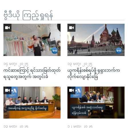
ဗွီဒီယို ကြည့်ရှုရန်
၁၄ မတ္၊ ၂၀၂၅
၁၃ မတ္၊ ၂၀၂၅
ကင်ဆာကြောင့် ရင်သားဖြတ်ထုတ်
ယူကရိန်းစစ်ရပ်ဖို့ ရုရှားဘက်က
ရသူတွေအတွက် အတွင်းခံ
လိုက်လျောနိုင်ခြေ
၁၃ မတ္၊ ၂၀၂၅
၁၂ မတ္၊ ၂၀၂၅