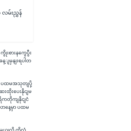
လမ်းညွှန်
ိုးစားနကွေပွီး
ခန့ျမှနျးရပါတ
 ပထမအသုတျပို့
းထိုးပေးနိုငျမ
ကတိုကျနိုငျငံ
လာနေ့မှာ ပထမ
မယျလို့ ကိုလံ