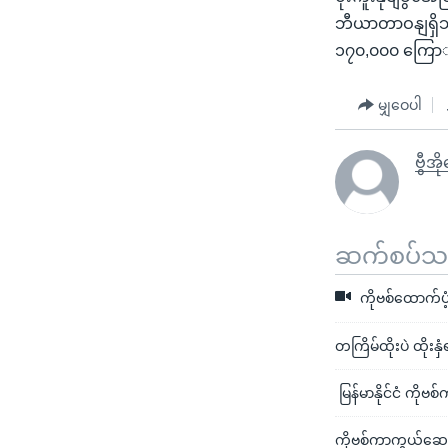
ဘီယာတာဝနျရှိသ
၁၇၀,၀၀၀ ကြောျ
မျှဝေပါ
ဗွီအိ
ဆက်စပ်သတင
ကိုဗစ်ထောက်ပံ့
တကြိမ်ထိုးပဲ ထိုးန
မြန်မာနိုင်ငံ ကိုဗစ
ကိုဗစ်ကာကွယ်ဆေး