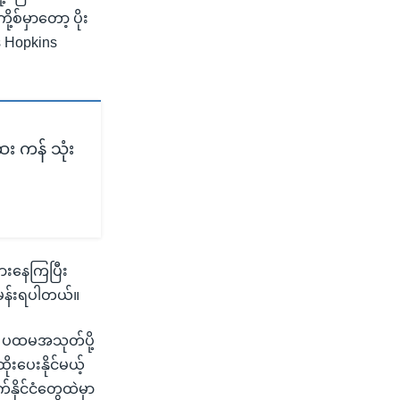
့စ်မှာတော့ ပိုး
 Hopkins
ေး ကန် သုံး
စားနေကြပြီး
ှန်းရပါတယ်။
 ပထမအသုတ်ပို့
းပေးနိုင်မယ့်
ိုင်ငံတွေထဲမှာ