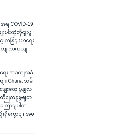
ဉျအရ COVID-19
ပါးတဲ့တိုငျးပွ
တော့ ကနြျးမာရေး
ီထုတျကာကှယျ
ျရေး အခကျအခဲ
ယျ။ Ghana သမ်
ငနျးတှေ ပွနျလ
တျတိုငျတခုဖွဈတ
၆၀၀ ကြောျပါတ
ဦးရှိကွောငျး အမ