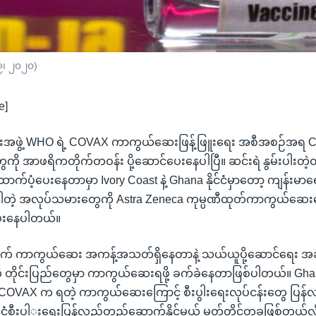
၉၊ ၂၀၂၀)
e]
ရေးအဖွဲ့ WHO ရဲ့ COVAX ကာကွယ်ဆေးဖြန့်ဖြူးရေး အစီအစဉ်အရ 
ု အာဖရိကတိုက်တဝန်း ပို့ဆောင်ပေးနေပါပြီ။ ဆင်းရဲ နွမ်းပါးတဲ့တိ
်ပံ့ပေးနေတာမှာ Ivory Coast နဲ့ Ghana နိုင်ငံမှာတော့ ကျန်းမာရ
ါတဲ့ အလုပ်သမားတွေကို Astra Zeneca ကုမ္ပဏီထုတ်ကာကွယ်ဆေးတ
ံပေးနေပါတယ်။
က် ကာကွယ်ဆေး အကန့်အသတ်ရှိနေတာနဲ့ သယ်ယူပို့ဆောင်ရေး 
တဲ့ တိုင်းပြည်တွေမှာ ကာကွယ်ဆေးရဖို့ ခက်ခဲနေတာဖြစ်ပါတယ်။ G
OVAX က ရတဲ့ ကာကွယ်ဆေးကြောင့် စီးပွါးရေးလုပ်ငန်းတွေ ပြန်လည
ိုင်ငံစီးပါွးရေးပြန်လည်တည်ဆောက်နိုင်မယ့် မှတ်တိုင်တခုဖြစ်တယ်