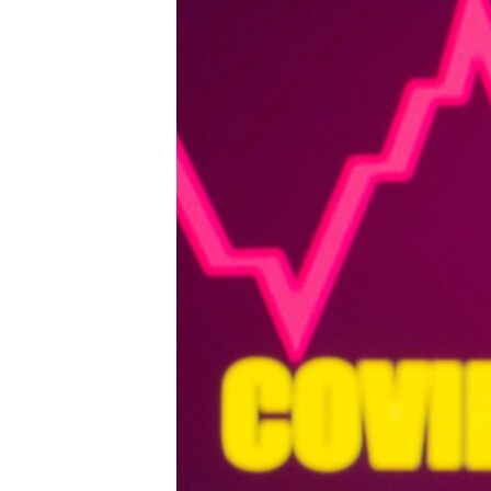
သုတပဒေသာ အင်္ဂလိပ်စာ
အ
ညွန်း
စာမျက်နှာ
သို့
ကျော်
ကြည့်
ရန်
ရှာဖွေ
ရန်
နေရာ
သို့
ကျော်
ရန်