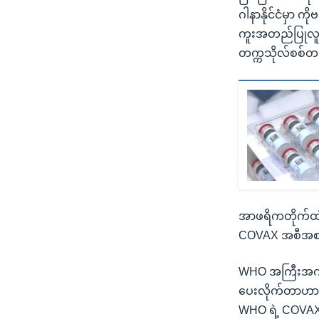
ဂါနာနိုင်ငံမှာ က
ကူးအတည်ပြုလူနာ
တက္ကသိုလ်စစ်တ
အာဖရိကတိုက်ထဲက 
COVAX အစီအစဉ်
WHO အကြီးအကဲ
ပေးလိုက်တာဟာ ၂
WHO ရဲ့ COVAX 