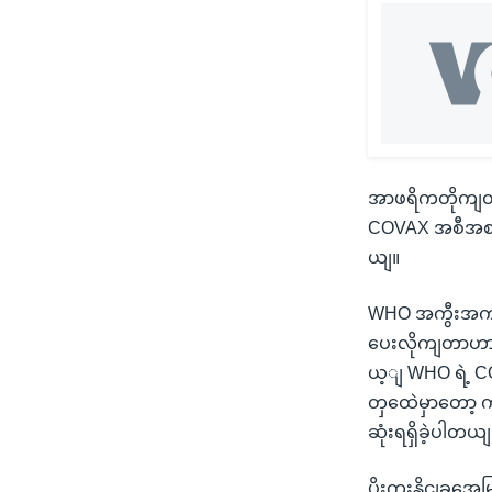
အာဖရိကတိုကျထဲက
COVAX အစီအစဉ
ယျ။
WHO အကွီးအကဲ
ပေးလိုကျတာဟာ ၂
ယ့ျ WHO ရဲ့ C
တှထေဲမှာတော့ 
ဆုံးရရှိခဲ့ပါတယျ
ပိုးကူးနိုငျခွအ