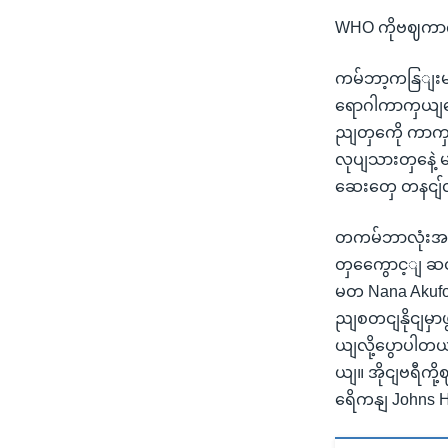
WHO ကိုဗဈကာက
ကမ်ဘာ့ကနြျးမ
ရောဂါကာကှယျဆေး
ညျတှကေို ကာကှယ
လုပျသားတှနေဲ့
ဆေးတှေ တနငျ်လ
တကမ်ဘာလုံးအ
တှကွေောင့ျ ဆင
မတ Nana Akufo
ညျစတငျနိုငျမှာ
ယျလို့ပွောပါတယ
ယျ။ အိုငျဗရီကိ
ရေိကနျ Johns