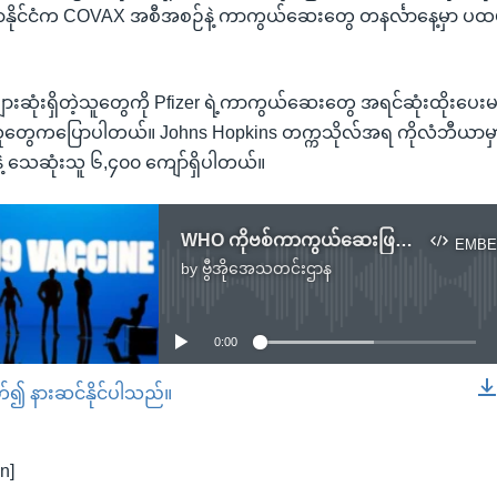
နိုင်ငံက COVAX အစီအစဉ်နဲ့ ကာကွယ်ဆေးတွေ တနင်္လာနေ့မှာ ပထမဆု
အများဆုံးရှိတဲ့သူတွေကို Pfizer ရဲ့ကာကွယ်ဆေးတွေ အရင်ဆုံးထိုးပေးမယ
ူတွေကပြောပါတယ်။ Johns Hopkins တက္ကသိုလ်အရ ကိုလံဘီယာမှာ
ဲ့ သေဆုံးသူ ၆,၄၀၀ ကျော်ရှိပါတယ်။
WHO ကိုဗစ်ကာကွယ်ဆေးဖြန့်ဖြူးရေးအစီအစဉ် အာဖရိကကို စတင်
EMBE
by
ဗွီအိုအေသတင်းဌာန
No media source currently available
0:00
တ်၍ နားဆင်နိုင်ပါသည်။
EMBED
n]