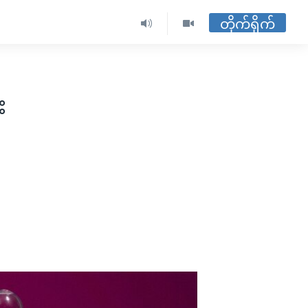
တိုက်ရိုက်
း