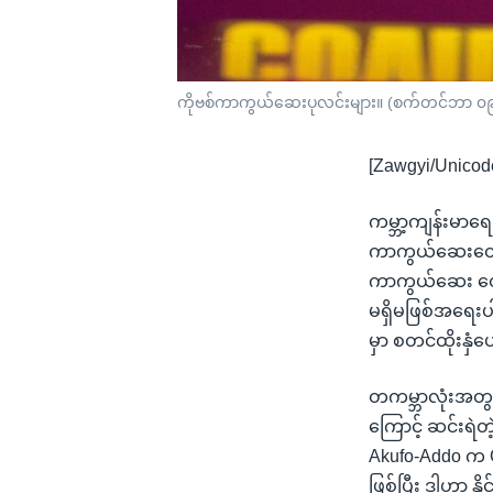
ကိုဗစ်ကာကွယ်ဆေးပုလင်းများ။ (စက်တင်ဘာ ၀
[Zawgyi/Unicod
ကမ္ဘာ့ကျန်းမာ
ကာကွယ်ဆေးတွေကိ
ကာကွယ်ဆေး ထောက
မရှိမဖြစ်အရေးပ
မှာ စတင်ထိုးနှ
တကမ္ဘာလုံးအတွ
ကြောင့် ဆင်းရဲ
Akufo-Addo က C
ဖြစ်ပြီး ဒါဟာ န