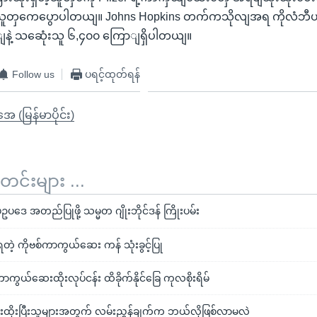
ူတှကေပွောပါတယျ။ Johns Hopkins တက်ကသိုလျအရ ကိုလံဘီယာမ
နဲ့ သဆေုံးသူ ၆,၄၀၀ ကြောျရှိပါတယျ။
Follow us
ပရင့်ထုတ်ရန်
ုအေ (မြန်မာပိုင်း)
်းများ ...
ဥပဒေ အတည်ပြုဖို့ သမ္မတ ဂျိုးဘိုင်ဒန် ကြိုးပမ်း
ှံရတဲ့ ကိုဗစ်ကာကွယ်ဆေး ကန် သုံးခွင့်ပြု
်ကာကွယ်ဆေးထိုးလုပ်ငန်း ထိခိုက်နိုင်ခြေ ကုလစိုးရိမ်
ထိုးပြီးသူများအတွက် လမ်းညွှန်ချက်က ဘယ်လိုဖြစ်လာမလဲ