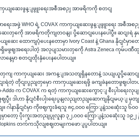
ှယျဆေးဖွန့ျဖွူးရေးအစီအစဉျ အာဖရိကကို စတငျ
ာရေးအဖှဲ့ WHO ရဲ့ COVAX ကာကှယျဆေးဖွန့ျဖွူးရေး အစီအစ
တှကေို အာဖရိကတိုကျတဝနျး ပို့ဆောငျပေးနပေါပွီ။ ဆငျးရဲ နှမျး
ျဆေး ထောကျပံ့ပေးနတောမှာ Ivory Coast နဲ့ Ghana နိုငျငံမှာ
 မရှိမဖွဈအရေးပါတဲ့ အလုပျသမားတှကေို Astra Zeneca ကုမ်ပဏ
ာနေ့မှာ စတငျထိုးနှံပေးနပေါတယျ။
တှကျ ကာကှယျဆေး အကန့ျအသတျရှိနတောနဲ့ သယျယူပို့ဆောင
ျးရဲတဲ့ တိုငျးပွညျတှမှော ကာကှယျဆေးရဖို့ ခကျခဲနတောဖွဈပါတ
-Addo က COVAX က ရတဲ့ ကာကှယျဆေးကွောင့ျ စီးပှါးရေးလုပျ
ဖွဈပွီး ဒါဟာ နိုငျငံစီးပါှးရေးပွနျလညျတညျဆောကျနိုငျမယ့ျ မှ
ျ။ ဂါနာနိုငျငံမှာ ကိုဗဈကူးခံရသူ ၈၄,၀၀၀ ကြောျနဲ့သဆေုံးသူ 
ု့ဈမှာတော့ ပိုးကူးအတညျပွုလူနာ ၃၂,၀၀၀ ကြောျနဲ့သဆေုံးသူ ၁၉၂ 
 Hopkins တက်ကသိုလျစဈတမျးကဖောျပွပါတယျ။