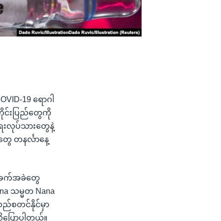
COVID-19 ရောဂါ
ုင်းပြည်တွေကို
ေးလုပ်သားတွေနဲ့
ွေ တနင်္လာနေ့
အခက်အခဲတွေ
hana သမ္မတ Nana
်စတင်နိုင်မှာ
လို့ပြောပါတယ်။