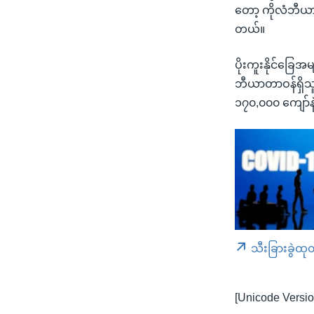
တော့ ကိုလံဘီယာ
တယ်။
ပိုးကူးနိုင်ခြေ
ဘီယာတာဝန်ရှိသ
၁၇၀,၀၀၀ ကျော်န
သီးခြားခွဲထု
[Unicode Versio