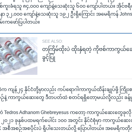
ိုဗစ်ကူးခံရသူ ၈၄,၀၀၀ ကျော်နဲ့သေဆုံးသူ ၆၀၀ ကျော်ပါတယ်။ အိုင်ဗရီကို
 ၃၂,၀၀၀ ကျော်နဲ့သေဆုံးသူ ၁၉၂ ဦးရှိကြောင်း အမေရိကန် Johns
မ်းကဖော်ပြပါတယ်။
SEE ALSO:
တကြိမ်ထိုးပဲ ထိုးနှံရတဲ့ ကိုဗစ်ကာကွယ်ဆ
ခွင့်ပြု
ကျန်၂၄ နိုင်ငံတို့မှာလည်း ကပ်ရောဂါကာကွယ်ထိန်းချုပ်ဖို့ ကြိုး
နဲ့ ကာကွယ်ဆေးတွေ ဒီတပတ်ထဲ စတင်ရရှိတော့မယ်လို့လည်း ခန့်မ
 Tedros Adhanom Ghebreyesus ကတော့ ကာကွယ်ဆေးတွေခုလို
၀၂၁ ခုနှစ်ပထမရက်ပေါင်း ၁၀၀ အတွင်း နိုင်ငံစုံမှာ ကာကွယ်ဆေးထို
အစီအစဉ်အစပိုင်းပဲ ရှိပါသေးတယ်လို့ ပြောပါတယ်။ အမေရိကတိုက်န