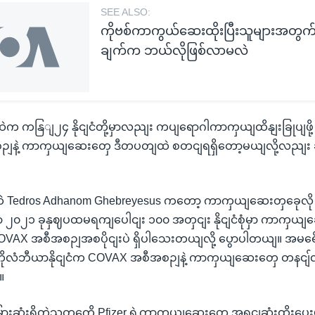
SEE ALSO:
ကိုဗစ်ကာကွယ်ဆေးထိုးပြီးသူများအတွက် 
ချက်က ဘယ်လိုဖြစ်လာမလဲ
 ကနြျ၂၄ နိုငျငံတို့မှာလညျး ကပျရောဂါကာကှယျထိနျးခြုပျဖို့ ကွ
ျနဲ့ ကာကှယျဆေးတှေ ဒီတပတျထဲ စတငျရရှိတော့မယျလို့လညျး 
 Tedros Adhanom Ghebreyesus ကတော့ ကာကှယျဆေးတှခေုလို
၀၂၁ ခုနှဈပထမရကျပေါငျး ၁၀၀ အတှငျး နိုငျငံစုံမှာ ကာကှယျဆေ
OVAX အစီအစဉျအစပိုငျးပဲ ရှိပါသေးတယျလို့ ပွောပါတယျ။ အမရေိ
ကိုလံဘီယာနိုငျငံက COVAX အစီအစဉျနဲ့ ကာကှယျဆေးတှေ တနငျ်
။
ေမြားဆုံးရှိတဲ့သူတှကေို Pfizer ရဲ့ကာကှယျဆေးတှေ အရငျဆုံးထိုးပေး