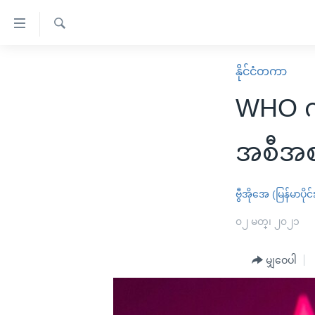
သုံး
ရ
ရှာဖွေ
လွယ်ကူ
မူလစာမျက်နှာ
နိုင်ငံတကာ
ရ
စေ
မြန်မာ
လာ
WHO ကိ
သည့်
ဒ်
ကမ္ဘာ့သတင်းများ
Link
ဗွီဒီယို
နိုင်ငံတကာ
အစီအစ
များ
သတင်းလွတ်လပ်ခွင့်
အမေရိကန်
ပင်မ
ရပ်ဝန်းတခု လမ်းတခု အလွန်
တရုတ်
ဗွီအိုအေ (မြန်မာပိုင်
အကြောင်းအရာ
အင်္ဂလိပ်စာလေ့လာမယ်
အစ္စရေး-ပါလက်စတိုင်း
၀၂ မတ္၊ ၂၀၂၁
သို့
အပတ်စဉ်ကဏ္ဍများ
အမေရိကန်သုံးအီဒီယံ
ကျော်
မျှဝေပါ
ကြည့်
ရေဒီယိုနှင့်ရုပ်သံ အချက်အလက်များ
မကြေးမုံရဲ့ အင်္ဂလိပ်စာ
ရေဒီယို
ရန်
ရေဒီယို/တီဗွီအစီအစဉ်
ရုပ်ရှင်ထဲက အင်္ဂလိပ်စာ
တီဗွီ
ပင်မ