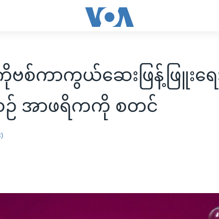
ုဗစ်ကာကွယ်ဆေးဖြန့်ဖြူးရေ
ဉ် အာဖရိကကို စတင်
း)