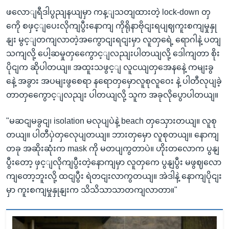
ဖလောျရီဒါပွညျနယျမှာ ကန့ျသတျထားတဲ့ lock-down တှ
ကေို စဖှင့ျပေးလိုကျပွီးနောကျ ကိုရိုနာဗိုငျးရပျဈကူးစကျမှုနှု
နျး မွင့ျတကျလာတဲ့အကွောငျးရငျးမှာ လူတှရေဲ့ ရောဂါနဲ့ ပတျ
သကျလို့ ပေါ့ဆမှုတှကွေောင့ျလညျးပါတယျလို့ ဒေါကျတာ စိုး
ပိုငျက ဆိုပါတယျ။ အထူးသဖွင့ျ လူငယျတှအေနနေဲ့ ကမျးခွ
နေဲ့ အခွား အပမျးဖွစေရာ နရောတှမှောလူစုလူဝေး နဲ့ ပါတီလုပျခဲ့
တာတှကွေောင့ျလညျး ပါတယျလို့ သူက အခုလိုပွောပါတယျ။
"မဆငျမခွငျ၊ isolation မလုပျပဲနဲ့ beach တှသှေားတယျ။ လူစု
တယျ။ ပါတီပှဲတှလေုပျတယျ။ ဘားတှမှော လူစုတယျ။ နောကျ
တခု အဆိုးဆုံးက mask ကို မတပျကွတာပဲ။ ဟိုးတလောက ပွနျ
ပွီးတော့ ဖှင့ျလိုကျပွီးတဲ့နောကျမှာ လူတှကေ ပွနျပွီး မဖွဈလော
ကျတော့ဘူးလို့ ထငျပွီး ရဲတငျးလာကွတယျ။ အဲဒါနဲ့ နောကျပိုငျး
မှာ ကူးစကျမှုနှုနျးက သိသိသာသာတကျလာတာ။"