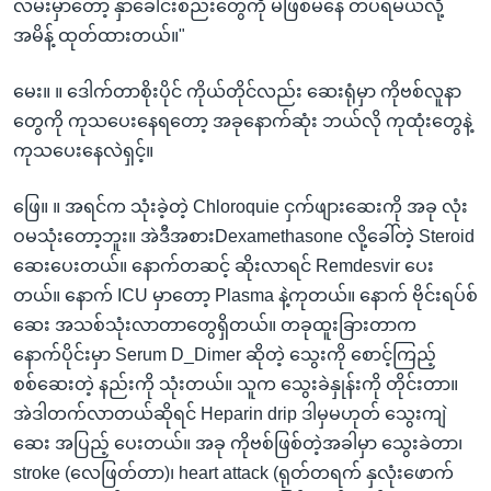
လမ်းမှာတော့ နှာခေါင်းစည်းတွေကို မဖြစ်မနေ တပ်ရမယ်လို့
အမိန့် ထုတ်ထားတယ်။"
မေး။ ။ ဒေါက်တာစိုးပိုင် ကိုယ်တိုင်လည်း ဆေးရုံမှာ ကိုဗစ်လူနာ
တွေကို ကုသပေးနေရတော့ အခုနောက်ဆုံး ဘယ်လို ကုထုံးတွေနဲ့
ကုသပေးနေလဲရှင့်။
ဖြေ။ ။ အရင်က သုံးခဲ့တဲ့ Chloroquie ငှက်ဖျားဆေးကို အခု လုံး
ဝမသုံးတော့ဘူး။ အဲဒီအစားDexamethasone လို့ခေါ်တဲ့ Steroid
ဆေးပေးတယ်။ နောက်တဆင့် ဆိုးလာရင် Remdesvir ပေး
တယ်။ နောက် ICU မှာတော့ Plasma နဲ့ကုတယ်။ နောက် ဗိုင်းရပ်စ်
ဆေး အသစ်သုံးလာတာတွေရှိတယ်။ တခုထူးခြားတာက
နောက်ပိုင်းမှာ Serum D_Dimer ဆိုတဲ့ သွေးကို စောင့်ကြည့်
စစ်ဆေးတဲ့ နည်းကို သုံးတယ်။ သူက သွေးခဲနှုန်းကို တိုင်းတာ။
အဲဒါတက်လာတယ်ဆိုရင် Heparin drip ဒါမှမဟုတ် သွေးကျဲ
ဆေး အပြည့် ပေးတယ်။ အခု ကိုဗစ်ဖြစ်တဲ့အခါမှာ သွေးခဲတာ၊
stroke (လေဖြတ်တာ)၊ heart attack (ရုတ်တရက် နှလုံးဖောက်