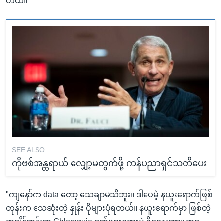
တယ်။
SEE ALSO:
ကိုဗစ်အန္တရာယ် လျှော့မတွက်ဖို့ ကန်ပညာရှင်သတိပေး
"ကျနော်က data တော့ သေချာမသိဘူး။ ဒါပေမဲ့ နယူးရောက်ဖြစ်
တုန်းက သေဆုံးတဲ့ နှုန်း ပိုများပုံရတယ်။ နယူးရောက်မှာ ဖြစ်တဲ့