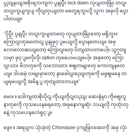
ပွညျနယျအစိုးရဘကျက ပွနျပွီး lock down လုပျတာမြိုး တငျး
တငျးကွပျကွပျ ကိုငျတှယျတာ မတှေ့ရဘူးလို့ သူက အခုလို ပွော
ပါတယျ။
"ပိုပွီး ပွနျပွီး တငျးကွပျတာတှေ လုပျတာမြိုးတော့ မရှိဘူး။
ကြောငျးတှတေောငျ ပွနျဖှင့ျမယျလို့ ပွောနတေယျ။ အခု
လောလောဆယျတော့ ကြောငျးတှေ ပိတျထားတာပေါ့။ သွဂုတျ
လမှာ ဖှင့ျမလိုလို၊ option တှပေေးမယျပေါ့။ အခုတော့ ကြော
ငျးသား မိဘတှကေို သဘောထား စဈတမျးတှေ ကောကျနတေ
ယျ။ ဒါပမေဲ့ လမျးမှာတော့ နှာခေါငျးစညျးတှကေို မဖွဈမနေ တ
ပျရမယျလို့ အမိန့ျ ထုတျထားတယျ။"
မေး။ ။ ဒေါကျတာစိုးပိုငျ ကိုယျတိုငျလညျး ဆေးရုံမှာ ကိုဗဈလူ
နာတှကေို ကုသပေးနရေတော့ အခုနောကျဆုံး ဘယျလို ကုထုံးတှ
နေဲ့ ကုသပေးနလေဲရှင့ျ။
ဖွေ။ ။ အရငျက သုံးခဲ့တဲ့ Chloroquie ငှကျဖြားဆေးကို အခု လုံး