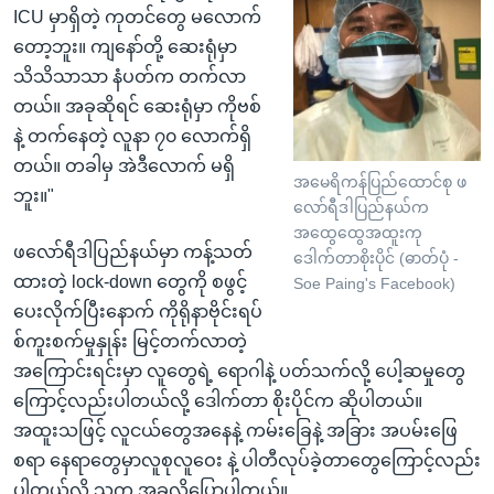
ICU မှာရှိတဲ့ ကုတင်တွေ မလောက်
တော့ဘူး။ ကျနော်တို့ ဆေးရုံမှာ
သိသိသာသာ နံပတ်က တက်လာ
တယ်။ အခုဆိုရင် ဆေးရုံမှာ ကိုဗစ်
နဲ့ တက်နေတဲ့ လူနာ ၇၀ လောက်ရှိ
တယ်။ တခါမှ အဲဒီလောက် မရှိ
အမေရိကန်ပြည်ထောင်စု ဖ
ဘူး။"
လော်ရီဒါပြည်နယ်က
အထွေထွေအထူးကု
ဖလော်ရီဒါပြည်နယ်မှာ ကန့်သတ်
ဒေါက်တာစိုးပိုင် (ဓာတ်ပုံ -
ထားတဲ့ lock-down တွေကို စဖွင့်
Soe Paing's Facebook)
ပေးလိုက်ပြီးနောက် ကိုရိုနာဗိုင်းရပ်
စ်ကူးစက်မှုနှုန်း မြင့်တက်လာတဲ့
အကြောင်းရင်းမှာ လူတွေရဲ့ ရောဂါနဲ့ ပတ်သက်လို့ ပေါ့ဆမှုတွေ
ကြောင့်လည်းပါတယ်လို့ ဒေါက်တာ စိုးပိုင်က ဆိုပါတယ်။
အထူးသဖြင့် လူငယ်တွေအနေနဲ့ ကမ်းခြေနဲ့ အခြား အပမ်းဖြေ
စရာ နေရာတွေမှာလူစုလူဝေး နဲ့ ပါတီလုပ်ခဲ့တာတွေကြောင့်လည်း
ပါတယ်လို့ သူက အခုလိုပြောပါတယ်။