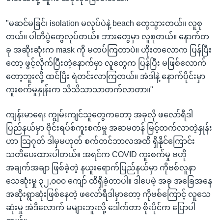
"မဆင်မခြင်၊ isolation မလုပ်ပဲနဲ့ beach တွေသွားတယ်။ လူစု
တယ်။ ပါတီပွဲတွေလုပ်တယ်။ ဘားတွေမှာ လူစုတယ်။ နောက်တ
ခု အဆိုးဆုံးက mask ကို မတပ်ကြတာပဲ။ ဟိုးတလောက ပြန်ပြီး
တော့ ဖွင့်လိုက်ပြီးတဲ့နောက်မှာ လူတွေက ပြန်ပြီး မဖြစ်လောက်
တော့ဘူးလို့ ထင်ပြီး ရဲတင်းလာကြတယ်။ အဲဒါနဲ့ နောက်ပိုင်းမှာ
ကူးစက်မှုနှုန်းက သိသိသာသာတက်လာတာ။"
ကျန်းမာရေး ကျွမ်းကျင်သူတွေကတော့ အခုလို ဖလော်ရီဒါ
ပြည်နယ်မှာ ဗိုင်းရပ်စ်ကူးစက်မှု အဆမတန် မြင့်တက်လာတဲ့နှုန်း
ဟာ သြဂုတ် ဒါမှမဟုတ် စက်တင်ဘာလအထိ ရှိနိုင်ကြောင်း
သတိပေးထားပါတယ်။ အရင်က COVID ကူးစက်မှု ဗဟို
အချက်အချာ ဖြစ်ခဲ့တဲ့ နယူးရောက်ပြည်နယ်မှာ ကိုဗစ်လူနာ
သေဆုံးမှု ၃၂,၀၀၀ ကျော် ထိရှိခဲ့တာပါ။ ဒါပေမဲ့ အခု အခြေအနေ
အဆိုးရွာဆုံးဖြစ်နေတဲ့ ဖလော်ရီဒါမှာတော့ ကိုဗစ်ကြောင့် လူသေ
ဆုံးမှု အဲဒီလောက် မများဘူးလို့ ဒေါက်တာ စိုးပိုင်က ပြောပါ