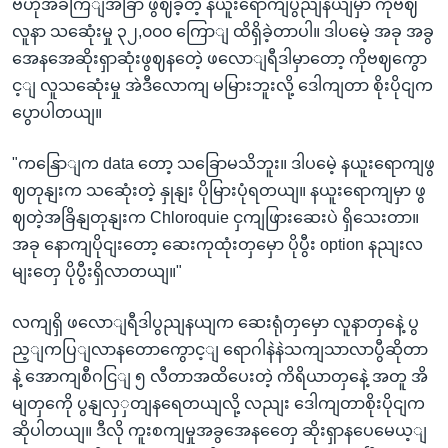
ဗဟိုအခကြျအခြာ ဖွဈခဲ့တဲ့ နယူးရောကျပွညျနယျမှာ ကိုဗဈ
လူနာ သဆေုံးမှု ၃၂,၀၀၀ ကြောျ ထိရှိခဲ့တာပါ။ ဒါပမေဲ့ အခု အခွ
အေနအေဆိုးရှာဆုံးဖွဈနတေဲ့ ဖလောျရီဒါမှာတော့ ကိုဗဈကွော
င့ျ လူသဆေုံးမှု အဲဒီလောကျ မမြားဘူးလို့ ဒေါကျတာ စိုးပိုငျက
ပွောပါတယျ။
"ကနြောျက data တော့ သခြောမသိဘူး။ ဒါပမေဲ့ နယူးရောကျဖွ
ဈတုနျးက သဆေုံးတဲ့ နှုနျး ပိုမြားပုံရတယျ။ နယူးရောကျမှာ ဖွ
ဈတဲ့အခြိနျတုနျးက Chloroquie ငှကျဖြားဆေးပဲ ရှိသေးတာ။
အခု နောကျပိုငျးတော့ ဆေးကုထုံးတှမှော ပိုပွီး option နညျးလ
မျးတှေ ပိုပွီးရှိလာတယျ။"
လကျရှိ ဖလောျရီဒါပွညျနယျက ဆေးရုံတှမှော လူနာတှနေဲ့ ပွ
ည့ျကပြျလာနတောကွောင့ျ ရောဂါနဲနဲသကျသာလာပွီဆိုတာ
နဲ့ အောကျစီဂငြျ ၅ လီတာအထိပေးတဲ့ ကိရိယာတှနေဲ့ အတူ အိ
မျတှကေို ပွနျလှှတျနရေတယျလို့ လညျး ဒေါကျတာစိုးပိုငျက
ဆိုပါတယျ။ ဒီလို ကူးစကျမှုအခွအေနတှေေ ဆိုးရှာနပေမေယ့ျ