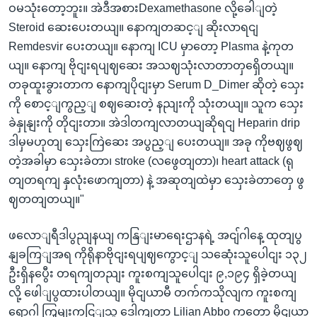
ဝမသုံးတော့ဘူး။ အဲဒီအစားDexamethasone လို့ခေါျတဲ့
Steroid ဆေးပေးတယျ။ နောကျတဆင့ျ ဆိုးလာရငျ
Remdesvir ပေးတယျ။ နောကျ ICU မှာတော့ Plasma နဲ့ကုတ
ယျ။ နောကျ ဗိုငျးရပျဈဆေး အသဈသုံးလာတာတှရှေိတယျ။
တခုထူးခွားတာက နောကျပိုငျးမှာ Serum D_Dimer ဆိုတဲ့ သှေး
ကို စောင့ျကွည့ျ စဈဆေးတဲ့ နညျးကို သုံးတယျ။ သူက သှေး
ခဲနှုနျးကို တိုငျးတာ။ အဲဒါတကျလာတယျဆိုရငျ Heparin drip
ဒါမှမဟုတျ သှေးကြဲဆေး အပွည့ျ ပေးတယျ။ အခု ကိုဗဈဖွဈ
တဲ့အခါမှာ သှေးခဲတာ၊ stroke (လဖွေတျတာ)၊ heart attack (ရု
တျတရကျ နှလုံးဖောကျတာ) နဲ့ အဆုတျထဲမှာ သှေးခဲတာတှေ ဖွ
ဈတတျတယျ။"
ဖလောျရီဒါပွညျနယျ ကနြျးမာရေးဌာနရဲ့ အငျ်ဂါနေ့ ထုတျပွ
နျခကြျအရ ကိုရိုနာဗိုငျးရပျဈကွောင့ျ သဆေုံးသူပေါငျး ၁၃၂
ဦးရှိနပွေီး တရကျတညျး ကူးစကျသူပေါငျး ၉,၁၉၄ ရှိခဲ့တယျ
လို့ ဖေါျပွထားပါတယျ။ မိုငျယာမီ တက်ကသိုလျက ကူးစကျ
ရောဂါ ကြှမျးကငြျသူ ဒေါကျတာ Lilian Abbo ကတော့ မိုငျယာ