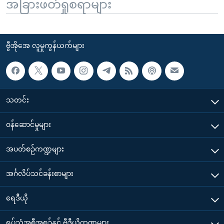
အခြားဖတ်ရှုစရာများ
ဗွီအိုအေ လူမှုကွန်ယက်များ
သတင်း
၀န်ဆောင်မှုများ
အပတ်စဉ်ကဏ္ဍများ
အင်္ဂလိပ်သင်ခန်းစာများ
ရေဒီယို
ရုပ်သံအစီအစဉ်နှင့် ဗွီဒီယိုကဏ္ဍများ