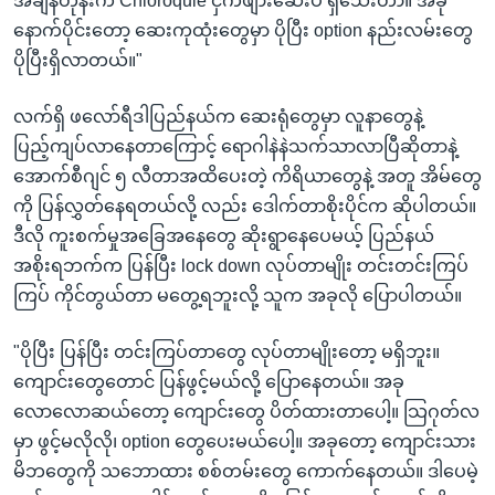
အချိန်တုန်းက Chloroquie ငှက်ဖျားဆေးပဲ ရှိသေးတာ။ အခု
နောက်ပိုင်းတော့ ဆေးကုထုံးတွေမှာ ပိုပြီး option နည်းလမ်းတွေ
ပိုပြီးရှိလာတယ်။"
လက်ရှိ ဖလော်ရီဒါပြည်နယ်က ဆေးရုံတွေမှာ လူနာတွေနဲ့
ပြည့်ကျပ်လာနေတာကြောင့် ရောဂါနဲနဲသက်သာလာပြီဆိုတာနဲ့
အောက်စီဂျင် ၅ လီတာအထိပေးတဲ့ ကိရိယာတွေနဲ့ အတူ အိမ်တွေ
ကို ပြန်လွှတ်နေရတယ်လို့ လည်း ဒေါက်တာစိုးပိုင်က ဆိုပါတယ်။
ဒီလို ကူးစက်မှုအခြေအနေတွေ ဆိုးရွာနေပေမယ့် ပြည်နယ်
အစိုးရဘက်က ပြန်ပြီး lock down လုပ်တာမျိုး တင်းတင်းကြပ်
ကြပ် ကိုင်တွယ်တာ မတွေ့ရဘူးလို့ သူက အခုလို ပြောပါတယ်။
"ပိုပြီး ပြန်ပြီး တင်းကြပ်တာတွေ လုပ်တာမျိုးတော့ မရှိဘူး။
ကျောင်းတွေတောင် ပြန်ဖွင့်မယ်လို့ ပြောနေတယ်။ အခု
လောလောဆယ်တော့ ကျောင်းတွေ ပိတ်ထားတာပေါ့။ သြဂုတ်လ
မှာ ဖွင့်မလိုလို၊ option တွေပေးမယ်ပေါ့။ အခုတော့ ကျောင်းသား
မိဘတွေကို သဘောထား စစ်တမ်းတွေ ကောက်နေတယ်။ ဒါပေမဲ့