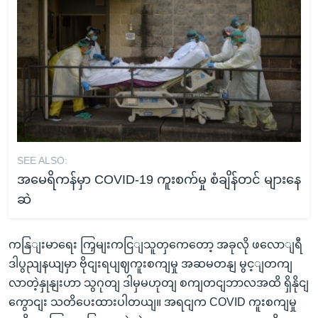
SEE ALSO:
အမေရိကန်မှာ COVID-19 ကူးစက်မှု စံချိန်တင် များနေ
ဆဲ
ကနြျးမာရေး ကြှမျးကငြျသူတှကေတော့ အခုလို ဖလောျရီ
ဒါပွညျနယျမှာ ဗိုငျးရပျဈကူးစကျမှု အဆမတနျ မွင့ျတကျ
လာတဲ့နှုနျးဟာ သွဂုတျ ဒါမှမဟုတျ စကျတငျဘာလအထိ ရှိနိုငျ
ကွောငျး သတိပေးထားပါတယျ။ အရငျက COVID ကူးစကျမှု