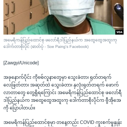
အ
သုတပဒေသာ အင်္ဂလိပ်စာ
ညွန်း
Learning English
စာမျက်နှာ
သို့
ဗွီအိုအေ လူမှုကွန်ယက်များ
ကျော်
ကြည့်
အမေရိကန်ပြည်ထောင်စု ဖလော်ရီဒါပြည်နယ်က အထွေထွေအထူးကု
ဒေါက်တာစိုးပိုင် (ဓာတ်ပုံ - Soe Paing's Facebook)
ရန်
ဘာသာစကားများ
ရှာဖွေ
[Zawgyi/Unicode]
ရန်
နေရာ
အခုနောက်ပိုင်း ကိုဗစ်လူနာတွေမှာ သွေးခဲတာ၊ ရုတ်တရက်
သို့
လေဖြတ်တာ၊ အဆုတ်ထဲ သွေးခဲတာ၊ နှလုံးရုတ်တရက် ဖောက်
ကျော်
လာတာတွေ တွေ့ရှိရကြောင်း အမေရိကန်ပြည်ထောင်စု ဖလော်ရီ
ရန်
ဒါပြည်နယ်က အထွေထွေအထူးကု ဒေါက်တာစိုးပိုင်က ဗွီအိုအေ
ကို ပြောပါတယ်။
အမေရိကန်ပြည်ထောင်စုမှာ တနေ့တည်း COVID ကူးစက်မှုနှုန်း