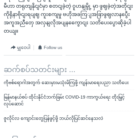
မီဟာ တရုတျနိုငျငံမှာ စတငျခဲ့တဲ့ ဝူဟနျမွို့ မှာ ဖွဈခဲ့တဲ့အတိုငျး
ကိုရိုနာဗိုငျးရပျဈ ကူးစကျမှု ဗဟိုအခကြျအခြာဖွဈလာနပွေီး
အကူအညီတှေ အလှနျလိုအပျနကွေောငျး သတိပေးပွောဆိုခဲ့ပါ
တယျ။
မျှဝေပါ
Follow us
ဆက်စပ်သတင်းများ ...
ကိုဗစ်ရောဂါအတွက် ဆေးမှားမသုံးမိကြဖို့ ကျန်းမာရေးပညာ သတိပေး
မြန်မာနယ်စပ် ထိုင်းနိုင်ငံဘက်ခြမ်း COVID-19 ကာကွယ်ရေး တိုးမြှင့်
လုပ်ဆောင်
ဇူလိုင်လ ကျောင်းတွေပြန်ဖွင့်ဖို့ ဘယ်လိုပြင်ဆင်နေသလဲ