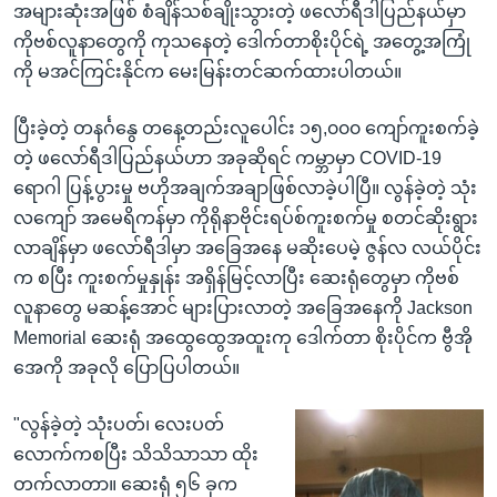
အများဆုံးအဖြစ် စံချိန်သစ်ချိုးသွားတဲ့ ဖလော်ရီဒါပြည်နယ်မှာ
ကိုဗစ်လူနာတွေကို ကုသနေတဲ့ ဒေါက်တာစိုးပိုင်ရဲ့ အတွေ့အကြုံ
ကို မအင်ကြင်းနိုင်က မေးမြန်းတင်ဆက်ထားပါတယ်။
ပြီးခဲ့တဲ့ တနင်္ဂနွေ တနေ့တည်းလူပေါင်း ၁၅,၀၀၀ ကျော်ကူးစက်ခဲ့
တဲ့ ဖလော်ရီဒါပြည်နယ်ဟာ အခုဆိုရင် ကမ္ဘာမှာ COVID-19
ရောဂါ ပြန့်ပွားမှု ဗဟိုအချက်အချာဖြစ်လာခဲ့ပါပြီ။ လွန်ခဲ့တဲ့ သုံး
လကျော် အမေရိကန်မှာ ကိုရိုနာဗိုင်းရပ်စ်ကူးစက်မှု စတင်ဆိုးရွား
လာချိန်မှာ ဖလော်ရီဒါမှာ အခြေအနေ မဆိုးပေမဲ့ ဇွန်လ လယ်ပိုင်း
က စပြီး ကူးစက်မှုနှုန်း အရှိန်မြင့်လာပြီး ဆေးရုံတွေမှာ ကိုဗစ်
လူနာတွေ မဆန့်အောင် များပြားလာတဲ့ အခြေအနေကို Jackson
Memorial ဆေးရုံ အထွေထွေအထူးကု ဒေါက်တာ စိုးပိုင်က ဗွီအို
အေကို အခုလို ပြောပြပါတယ်။
"လွန်ခဲ့တဲ့ သုံးပတ်၊ လေးပတ်
လောက်ကစပြီး သိသိသာသာ ထိုး
တက်လာတာ။ ဆေးရုံ ၅၆ ခုက