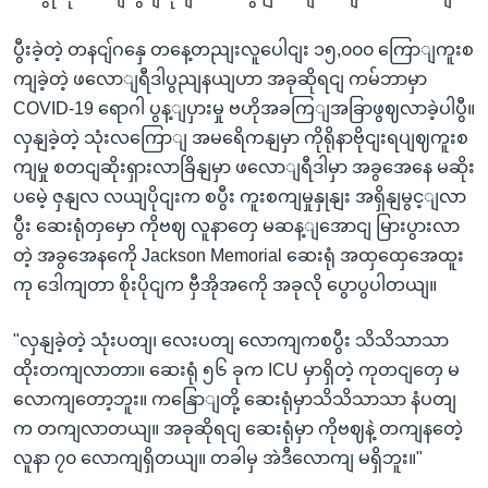
ပွီးခဲ့တဲ့ တနငျ်ဂနှေ တနေ့တညျးလူပေါငျး ၁၅,၀၀၀ ကြောျကူးစ
ကျခဲ့တဲ့ ဖလောျရီဒါပွညျနယျဟာ အခုဆိုရငျ ကမ်ဘာမှာ
COVID-19 ရောဂါ ပွန့ျပှားမှု ဗဟိုအခကြျအခြာဖွဈလာခဲ့ပါပွီ။
လှနျခဲ့တဲ့ သုံးလကြောျ အမရေိကနျမှာ ကိုရိုနာဗိုငျးရပျဈကူးစ
ကျမှု စတငျဆိုးရှားလာခြိနျမှာ ဖလောျရီဒါမှာ အခွအေနေ မဆိုး
ပမေဲ့ ဇှနျလ လယျပိုငျးက စပွီး ကူးစကျမှုနှုနျး အရှိနျမွင့ျလာ
ပွီး ဆေးရုံတှမှော ကိုဗဈ လူနာတှေ မဆန့ျအောငျ မြားပွားလာ
တဲ့ အခွအေနကေို Jackson Memorial ဆေးရုံ အထှထှေအေထူး
ကု ဒေါကျတာ စိုးပိုငျက ဗှီအိုအကေို အခုလို ပွောပွပါတယျ။
"လှနျခဲ့တဲ့ သုံးပတျ၊ လေးပတျ လောကျကစပွီး သိသိသာသာ
ထိုးတကျလာတာ။ ဆေးရုံ ၅၆ ခုက ICU မှာရှိတဲ့ ကုတငျတှေ မ
လောကျတော့ဘူး။ ကနြောျတို့ ဆေးရုံမှာသိသိသာသာ နံပတျ
က တကျလာတယျ။ အခုဆိုရငျ ဆေးရုံမှာ ကိုဗဈနဲ့ တကျနတေဲ့
လူနာ ၇၀ လောကျရှိတယျ။ တခါမှ အဲဒီလောကျ မရှိဘူး။"