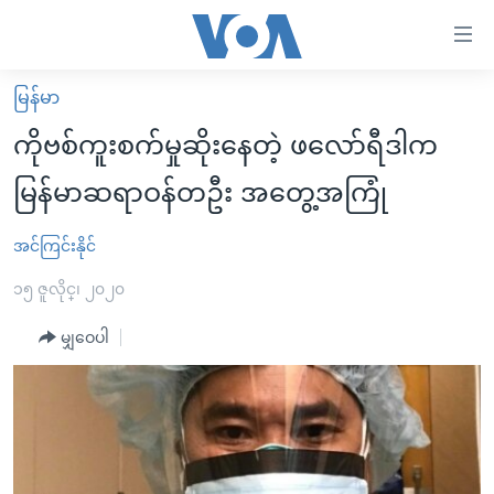
သုံး
ရ
လွယ်ကူ
မြန်မာ
မူလစာမျက်နှာ
စေ
ကိုဗစ်ကူးစက်မှုဆိုးနေတဲ့ ဖလော်ရီဒါက
မြန်မာ
သည့်
မြန်မာဆရာဝန်တဦး အတွေ့အကြုံ
ကမ္ဘာ့သတင်းများ
Link
ဗွီဒီယို
နိုင်ငံတကာ
အင်ကြင်းနိုင်
များ
သတင်းလွတ်လပ်ခွင့်
အမေရိကန်
၁၅ ဇူလိုင္၊ ၂၀၂၀
ပင်မ
ရပ်ဝန်းတခု လမ်းတခု အလွန်
တရုတ်
အကြောင်းအရာ
မျှဝေပါ
သို့
အင်္ဂလိပ်စာလေ့လာမယ်
အစ္စရေး-ပါလက်စတိုင်း
ကျော်
အပတ်စဉ်ကဏ္ဍများ
အမေရိကန်သုံးအီဒီယံ
ကြည့်
ရေဒီယိုနှင့်ရုပ်သံ အချက်အလက်များ
မကြေးမုံရဲ့ အင်္ဂလိပ်စာ
ရေဒီယို
ရန်
ပင်မ
ရေဒီယို/တီဗွီအစီအစဉ်
ရုပ်ရှင်ထဲက အင်္ဂလိပ်စာ
တီဗွီ