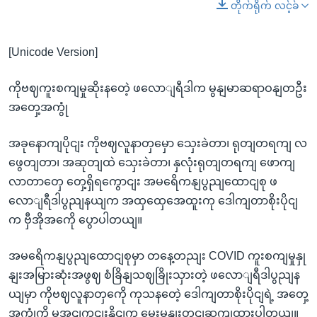
တိုက်ရိုက် လင့်ခ်
[Unicode Version]
ကိုဗဈကူးစကျမှုဆိုးနတေဲ့ ဖလောျရီဒါက မွနျမာဆရာဝနျတဦး
အတှေ့အကွုံ
အခုနောကျပိုငျး ကိုဗဈလူနာတှမှော သှေးခဲတာ၊ ရုတျတရကျ လ
ဖွေတျတာ၊ အဆုတျထဲ သှေးခဲတာ၊ နှလုံးရုတျတရကျ ဖောကျ
လာတာတှေ တှေ့ရှိရကွောငျး အမရေိကနျပွညျထောငျစု ဖ
လောျရီဒါပွညျနယျက အထှထှေအေထူးကု ဒေါကျတာစိုးပိုငျ
က ဗှီအိုအကေို ပွောပါတယျ။
အမရေိကနျပွညျထောငျစုမှာ တနေ့တညျး COVID ကူးစကျမှုနှု
နျးအမြားဆုံးအဖွဈ စံခြိနျသဈခြိုးသှားတဲ့ ဖလောျရီဒါပွညျန
ယျမှာ ကိုဗဈလူနာတှကေို ကုသနတေဲ့ ဒေါကျတာစိုးပိုငျရဲ့ အတှေ့
အကွုံကို မအငျကွငျးနိုငျက မေးမွနျးတငျဆကျထားပါတယျ။