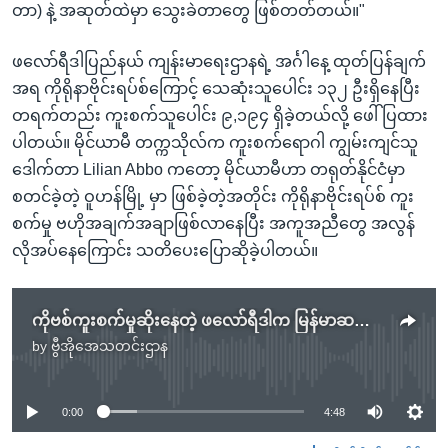
တာ) နဲ့ အဆုတ်ထဲမှာ သွေးခဲတာတွေ ဖြစ်တတ်တယ်။"
ဖလော်ရီဒါပြည်နယ် ကျန်းမာရေးဌာနရဲ့ အင်္ဂါနေ့ ထုတ်ပြန်ချက်
အရ ကိုရိုနာဗိုင်းရပ်စ်ကြောင့် သေဆုံးသူပေါင်း ၁၃၂ ဦးရှိနေပြီး
တရက်တည်း ကူးစက်သူပေါင်း ၉,၁၉၄ ရှိခဲ့တယ်လို့ ဖေါ်ပြထား
ပါတယ်။ မိုင်ယာမီ တက္ကသိုလ်က ကူးစက်ရောဂါ ကျွမ်းကျင်သူ
ဒေါက်တာ Lilian Abbo ကတော့ မိုင်ယာမီဟာ တရုတ်နိုင်ငံမှာ
စတင်ခဲ့တဲ့ ဝူဟန်မြို့ မှာ ဖြစ်ခဲ့တဲ့အတိုင်း ကိုရိုနာဗိုင်းရပ်စ် ကူး
စက်မှု ဗဟိုအချက်အချာဖြစ်လာနေပြီး အကူအညီတွေ အလွန်
လိုအပ်နေကြောင်း သတိပေးပြောဆိုခဲ့ပါတယ်။
ကိုဗစ်ကူးစက်မှုဆိုးနေတဲ့ ဖလော်ရီဒါက မြန်မာဆရာဝန်တဦး အတွေ့အကြုံ
by
ဗွီအိုအေသတင်းဌာန
No media source currently available
0:00
4:48