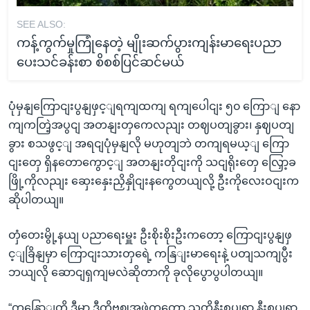
SEE ALSO:
ကန့်ကွက်မှုကြုံနေတဲ့ မျိုးဆက်ပွားကျန်းမာရေးပညာ
ပေးသင်ခန်းစာ စိစစ်ပြင်ဆင်မယ်
ပုံမှနျကြောငျးပွနျဖှင့ျရကျထကျ ရကျပေါငျး ၅၀ ကြောျ နော
ကျကတြဲ့အပွငျ အတနျးတှကေလညျး တဈပတျခွား၊ နှဈပတျ
ခွား စသဖွင့ျ အရငျပုံမှနျလို မဟုတျဘဲ တကျရမယ့ျ ကြော
ငျးတှေ ရှိနတောကွောင့ျ အတနျးတိုငျးကို သငျရိုးတှေ လြှော့ခ
ဖြို့ကိုလညျး ဆှေးနှေးညှိနှိုငျးနကွေတယျလို့ ဦးကိုလေးဝငျးက
ဆိုပါတယျ။
တှံတေးမွို့နယျ ပညာရေးမှူး ဦးစိုးစိုးဦးကတော့ ကြောငျးပွနျဖှ
င့ျခြိနျမှာ ကြောငျးသားတှရေဲ့ ကနြျးမာရေးနဲ့ ပတျသကျပွီး
ဘယျလို ဆောငျရှကျမလဲဆိုတာကို ခုလိုပွောပွပါတယျ။
“ကနြောျတို့ ဒီမှာ ဒီကိုဗဈအဖှဲ့ကတော့ သူတို့နီးစပျရာ နီးစပျရာ