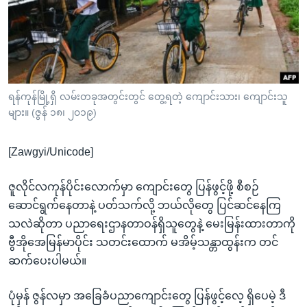
အ
သုတပဒေသာ အင်္ဂလိပ်စာ
ညွန်း
Learning English
စာမျက်နှာ
သို့
ဗွီအိုအေ လူမှုကွန်ယက်များ
ကျော်
ကြည့်
ရန်ကုန်မြို့ရှိ လမ်းတခုအတွင်းတွင် တွေ့ရတဲ့ ကျောင်းသား၊ ကျောင်းသူ
များ။ (ဇွန် ၁၈၊ ၂၀၁၉)
ရန်
ဘာသာစကားများ
ရှာဖွေ
[Zawgyi/Unicode]
ရန်
နေရာ
ဇူလိုင်လကုန်ပိုင်းလောက်မှာ ကျောင်းတွေ ပြန်ဖွင့်ဖို့ စီစဉ်
သို့
ဆောင်ရွက်နေတာနဲ့ ပတ်သက်လို့ ဘယ်လိုတွေ ပြင်ဆင်နေကြ
ကျော်
သလဲဆိုတာ ပညာရေးဌာနတာဝန်ရှိသူတွေနဲ့ မေးမြန်းထားတာကို
ရန်
ဗွီအိုအေမြန်မာပိုင်း သတင်းထောက် မအိမ့်သန္တာထွန်းက တင်
ဆက်ပေးပါမယ်။
ပုံမှန် ဇွန်လမှာ အခြေခံပညာကျောင်းတွေ ပြန်ဖွင့်လေ့ ရှိပေမဲ့ ဒီ