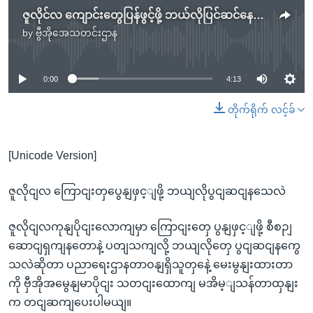
ဇူလိုင်လ ကျောင်းတွေပြန်ဖွင့်ဖို့ ဘယ်လိုပြင်ဆင်နေသလဲ
by
ဗွီအိုအေသတင်းဌာန
No media source currently available
0:00
4:13
တိုက်ရိုက် လင့်ခ်
[Unicode Version]
ဇူလိုငျလ ကြောငျးတှပွေနျဖှင့ျဖို့ ဘယျလိုပွငျဆငျနသေလဲ
ဇူလိုငျလကုနျပိုငျးလောကျမှာ ကြောငျးတှေ ပွနျဖှင့ျဖို့ စီစဉျ
ဆောငျရှကျနတောနဲ့ ပတျသကျလို့ ဘယျလိုတှေ ပွငျဆငျနကွေ
သလဲဆိုတာ ပညာရေးဌာနတာဝနျရှိသူတှနေဲ့ မေးမွနျးထားတာ
ကို ဗှီအိုအမွေနျမာပိုငျး သတငျးထောကျ မအိမ့ျသန်တာထှနျး
က တငျဆကျပေးပါမယျ။