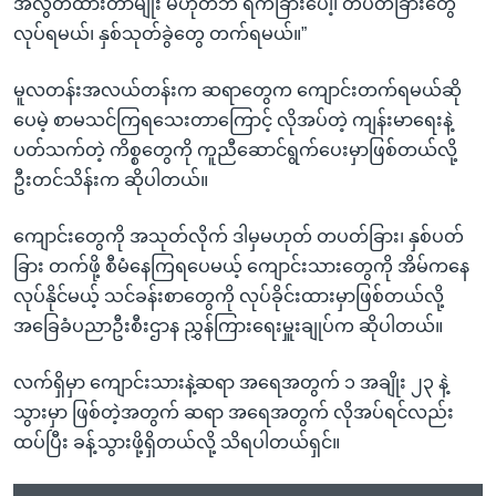
အလွတ်ထားတာမျိုး မဟုတ်ဘဲ ရက်ခြားပေါ့၊ တပတ်ခြားတွေ
လုပ်ရမယ်၊ နှစ်သုတ်ခွဲတွေ တက်ရမယ်။”
မူလတန်းအလယ်တန်းက ဆရာတွေက ကျောင်းတက်ရမယ်ဆို
ပေမဲ့ စာမသင်ကြရသေးတာကြောင့် လိုအပ်တဲ့ ကျန်းမာရေးနဲ့
ပတ်သက်တဲ့ ကိစ္စတွေကို ကူညီဆောင်ရွက်ပေးမှာဖြစ်တယ်လို့
ဦးတင်သိန်းက ဆိုပါတယ်။
ကျောင်းတွေကို အသုတ်လိုက် ဒါမှမဟုတ် တပတ်ခြား၊ နှစ်ပတ်
ခြား တက်ဖို့ စီမံနေကြရပေမယ့် ကျောင်းသားတွေကို အိမ်ကနေ
လုပ်နိုင်မယ့် သင်ခန်းစာတွေကို လုပ်ခိုင်းထားမှာဖြစ်တယ်လို့
အခြေခံပညာဦးစီးဌာန ညွှန်ကြားရေးမှူးချုပ်က ဆိုပါတယ်။
လက်ရှိမှာ ကျောင်းသားနဲ့ဆရာ အရေအတွက် ၁ အချိုး ၂၃ နဲ့
သွားမှာ ဖြစ်တဲ့အတွက် ဆရာ အရေအတွက် လိုအပ်ရင်လည်း
ထပ်ပြီး ခန့်သွားဖို့ရှိတယ်လို့ သိရပါတယ်ရှင်။