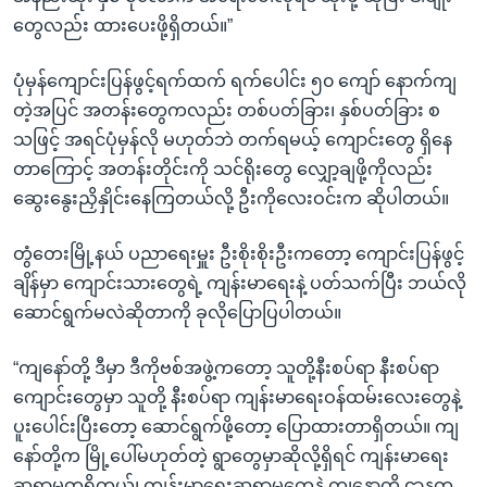
တွေလည်း ထားပေးဖို့ရှိတယ်။”
ပုံမှန်ကျောင်းပြန်ဖွင့်ရက်ထက် ရက်ပေါင်း ၅၀ ကျော် နောက်ကျ
တဲ့အပြင် အတန်းတွေကလည်း တစ်ပတ်ခြား၊ နှစ်ပတ်ခြား စ
သဖြင့် အရင်ပုံမှန်လို မဟုတ်ဘဲ တက်ရမယ့် ကျောင်းတွေ ရှိနေ
တာကြောင့် အတန်းတိုင်းကို သင်ရိုးတွေ လျှော့ချဖို့ကိုလည်း
ဆွေးနွေးညှိနှိုင်းနေကြတယ်လို့ ဦးကိုလေးဝင်းက ဆိုပါတယ်။
တွံတေးမြို့နယ် ပညာရေးမှူး ဦးစိုးစိုးဦးကတော့ ကျောင်းပြန်ဖွင့်
ချိန်မှာ ကျောင်းသားတွေရဲ့ ကျန်းမာရေးနဲ့ ပတ်သက်ပြီး ဘယ်လို
ဆောင်ရွက်မလဲဆိုတာကို ခုလိုပြောပြပါတယ်။
“ကျနော်တို့ ဒီမှာ ဒီကိုဗစ်အဖွဲ့ကတော့ သူတို့နီးစပ်ရာ နီးစပ်ရာ
ကျောင်းတွေမှာ သူတို့ နီးစပ်ရာ ကျန်းမာရေးဝန်ထမ်းလေးတွေနဲ့
ပူးပေါင်းပြီးတော့ ဆောင်ရွက်ဖို့တော့ ပြောထားတာရှိတယ်။ ကျ
နော်တို့က မြို့ပေါ်မဟုတ်တဲ့ ရွာတွေမှာဆိုလို့ရှိရင် ကျန်းမာရေး
ဆရာမတွရှိတယ်၊ ကျန်းမာရေးဆရာမတွေနဲ့ ကျနောတို့ ဌာနက