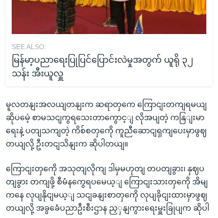
SEE ALSO:
မြန်မာ့ပညာရေးပြုပြင်ပြောင်းလဲမှုအတွက် ယူရို ၃၂
သန်း အီးယူလှူ
မူလတနျးအလယျတနျးက ဆရာတှကေ ကြောငျးတကျရမယျ
ဆိုပမေဲ့ စာမသငျကွရသေးတာကွောင့ျ လိုအပျတဲ့ ကနြျးမာ
ရေးနဲ့ ပတျသကျတဲ့ ကိစ်စတှကေို ကူညီဆောငျရှကျပေးမှာဖွဈ
တယျလို့ ဦးတငျသိနျးက ဆိုပါတယျ။
ကြောငျးတှကေို အသုတျလိုကျ ဒါမှမဟုတျ တပတျခွား၊ နှဈပ
တျခွား တကျဖို့ စီမံနကွေရပမေယ့ျ ကြောငျးသားတှကေို အိမျ
ကနေ လုပျနိုငျမယ့ျ သငျခနျးစာတှကေို လုပျခိုငျးထားမှာဖွဈ
တယျလို့ အခွခေံပညာဦးစီးဌာန ညှှနျကွားရေးမှူးခြုပျက ဆိုပါ