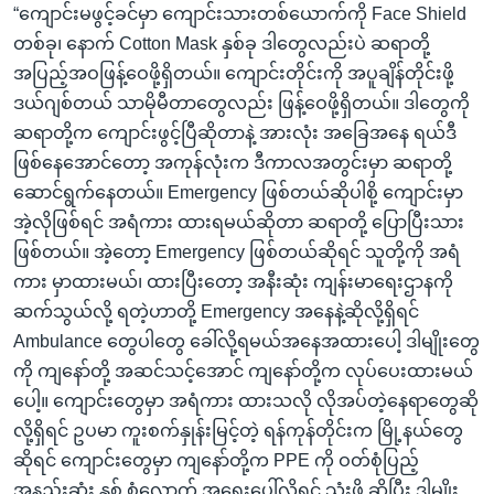
“ကျောင်းမဖွင့်ခင်မှာ ကျောင်းသားတစ်ယောက်ကို Face Shield
တစ်ခု၊ နောက် Cotton Mask နှစ်ခု ဒါတွေလည်းပဲ ဆရာတို့
အပြည့်အဝဖြန့်ဝေဖို့ရှိတယ်။ ကျောင်းတိုင်းကို အပူချိန်တိုင်းဖို့
ဒယ်ဂျစ်တယ် သာမိုမီတာတွေလည်း ဖြန့်ဝေဖို့ရှိတယ်။ ဒါတွေကို
ဆရာတို့က ကျောင်းဖွင့်ပြီဆိုတာနဲ့ အားလုံး အခြေအနေ ရယ်ဒီ
ဖြစ်နေအောင်တော့ အကုန်လုံးက ဒီကာလအတွင်းမှာ ဆရာတို့
ဆောင်ရွက်နေတယ်။ Emergency ဖြစ်တယ်ဆိုပါစို့ ကျောင်းမှာ
အဲ့လိုဖြစ်ရင် အရံကား ထားရမယ်ဆိုတာ ဆရာတို့ ပြောပြီးသား
ဖြစ်တယ်။ အဲ့တော့ Emergency ဖြစ်တယ်ဆိုရင် သူတို့ကို အရံ
ကား မှာထားမယ်၊ ထားပြီးတော့ အနီးဆုံး ကျန်းမာရေးဌာနကို
ဆက်သွယ်လို့ ရတဲ့ဟာတို့ Emergency အနေနဲ့ဆိုလို့ရှိရင်
Ambulance တွေပါတွေ ခေါ်လို့ရမယ်အနေအထားပေါ့ ဒါမျိုးတွေ
ကို ကျနော်တို့ အဆင်သင့်အောင် ကျနော်တို့က လုပ်ပေးထားမယ်
ပေါ့။ ကျောင်းတွေမှာ အရံကား ထားသလို လိုအပ်တဲ့နေရာတွေဆို
လို့ရှိရင် ဥပမာ ကူးစက်နှုန်းမြင့်တဲ့ ရန်ကုန်တိုင်းက မြို့နယ်တွေ
ဆိုရင် ကျောင်းတွေမှာ ကျနော်တို့က PPE ကို ဝတ်စုံပြည့်
အနည်းဆုံး နှစ် စုံလောက် အရေးပေါ်လိုရင် သုံးဖို့ ဆိုပြီး ဒါမျိုး