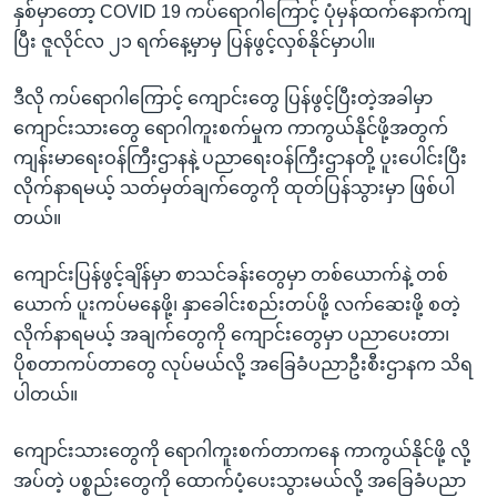
နှစ်မှာတော့ COVID 19 ကပ်ရောဂါကြောင့် ပုံမှန်ထက်နောက်ကျ
ပြီး ဇူလိုင်လ ၂၁ ရက်နေ့မှာမှ ပြန်ဖွင့်လှစ်နိုင်မှာပါ။
ဒီလို ကပ်ရောဂါကြောင့် ကျောင်းတွေ ပြန်ဖွင့်ပြီးတဲ့အခါမှာ
ကျောင်းသားတွေ ရောဂါကူးစက်မှုက ကာကွယ်နိုင်ဖို့အတွက်
ကျန်းမာရေးဝန်ကြီးဌာနနဲ့ ပညာရေးဝန်ကြီးဌာနတို့ ပူးပေါင်းပြီး
လိုက်နာရမယ့် သတ်မှတ်ချက်တွေကို ထုတ်ပြန်သွားမှာ ဖြစ်ပါ
တယ်။
ကျောင်းပြန်ဖွင့်ချိန်မှာ စာသင်ခန်းတွေမှာ တစ်ယောက်နဲ့ တစ်
ယောက် ပူးကပ်မနေဖို့၊ နှာခေါင်းစည်းတပ်ဖို့ လက်ဆေးဖို့ စတဲ့
လိုက်နာရမယ့် အချက်တွေကို ကျောင်းတွေမှာ ပညာပေးတာ၊
ပိုစတာကပ်တာတွေ လုပ်မယ်လို့ အခြေခံပညာဦးစီးဌာနက သိရ
ပါတယ်။
ကျောင်းသားတွေကို ရောဂါကူးစက်တာကနေ ကာကွယ်နိုင်ဖို့ လို့
အပ်တဲ့ ပစ္စည်းတွေကို ထောက်ပံ့ပေးသွားမယ်လို့ အခြေခံပညာ