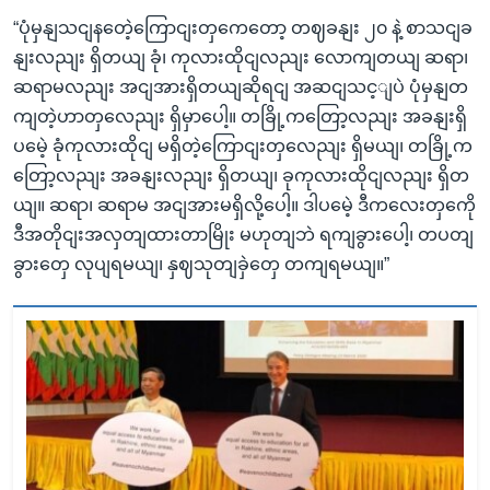
“ပုံမှနျသငျနတေဲ့ကြောငျးတှကေတော့ တဈခနျး ၂၀ နဲ့ စာသငျခ
နျးလညျး ရှိတယျ ခုံ၊ ကုလားထိုငျလညျး လောကျတယျ ဆရာ၊
ဆရာမလညျး အငျအားရှိတယျဆိုရငျ အဆငျသင့ျပဲ ပုံမှနျတ
ကျတဲ့ဟာတှလေညျး ရှိမှာပေါ့။ တခြို့ကတြော့လညျး အခနျးရှိ
ပမေဲ့ ခုံကုလားထိုငျ မရှိတဲ့ကြောငျးတှလေညျး ရှိမယျ၊ တခြို့က
တြော့လညျး အခနျးလညျး ရှိတယျ၊ ခုကုလားထိုငျလညျး ရှိတ
ယျ။ ဆရာ၊ ဆရာမ အငျအားမရှိလို့ပေါ့။ ဒါပမေဲ့ ဒီကလေးတှကေို
ဒီအတိုငျးအလှတျထားတာမြိုး မဟုတျဘဲ ရကျခွားပေါ့၊ တပတျ
ခွားတှေ လုပျရမယျ၊ နှဈသုတျခှဲတှေ တကျရမယျ။”