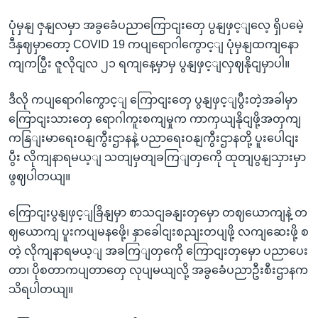
ပုံမှနျ ဇှနျလမှာ အခွခေံပညာကြောငျးတှေ ပွနျဖှင့ျလေ့ ရှိပမေဲ့
ဒီနှဈမှာတော့ COVID 19 ကပျရောဂါကွောင့ျ ပုံမှနျထကျနော
ကျကပြွီး ဇူလိုငျလ ၂၁ ရကျနေ့မှာမှ ပွနျဖှင့ျလှဈနိုငျမှာပါ။
ဒီလို ကပျရောဂါကွောင့ျ ကြောငျးတှေ ပွနျဖှင့ျပွီးတဲ့အခါမှာ
ကြောငျးသားတှေ ရောဂါကူးစကျမှုက ကာကှယျနိုငျဖို့အတှကျ
ကနြျးမာရေးဝနျကွီးဌာနနဲ့ ပညာရေးဝနျကွီးဌာနတို့ ပူးပေါငျး
ပွီး လိုကျနာရမယ့ျ သတျမှတျခကြျတှကေို ထုတျပွနျသှားမှာ
ဖွဈပါတယျ။
ကြောငျးပွနျဖှင့ျခြိနျမှာ စာသငျခနျးတှမှော တဈယောကျနဲ့ တ
ဈယောကျ ပူးကပျမနဖေို့၊ နှာခေါငျးစညျးတပျဖို့ လကျဆေးဖို့ စ
တဲ့ လိုကျနာရမယ့ျ အခကြျတှကေို ကြောငျးတှမှော ပညာပေး
တာ၊ ပိုစတာကပျတာတှေ လုပျမယျလို့ အခွခေံပညာဦးစီးဌာနက
သိရပါတယျ။