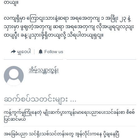
တယျ။
လကျရှိမှာ ကြောငျးသားနဲ့ဆရာ အရအေတှကျ ၁ အခြိုး ၂၃ နဲ့
သှားမှာ ဖွဈတဲ့အတှကျ ဆရာ အရအေတှကျ လိုအပျရငျလညျး
ထပျပွီး ခန့ျသှားဖို့ရှိတယျလို့ သိရပါတယျရှငျ။
မျှဝေပါ
Follow us
အိမ့်သန္တာထွန်း
ဆက်စပ်သတင်းများ ...
ကန့်ကွက်မှုကြုံနေတဲ့ မျိုးဆက်ပွားကျန်းမာရေးပညာပေးသင်ခန်းစာ စိစစ်
ပြင်ဆင်မယ်
အခြေခံပညာ သင်ရိုးသစ်သင်တန်းတွေ အွန်လိုင်းကနေ ပို့ချနေပြီ