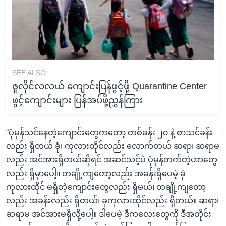
SEE ALSO:
ဇူလိုင်လလယ် ကျောင်းပြန်ဖွင့်ဖို့ Quarantine Center
ဖွင့်ကျောင်းများ ပြန်အပ်ဖို့ညွှန်ကြား
“ပုံမှန်သင်နေတဲ့ကျောင်းတွေကတော့ တစ်ခန်း ၂၀ နဲ့ စာသင်ခန်း
လည်း ရှိတယ် ခုံ၊ ကုလားထိုင်လည်း လောက်တယ် ဆရာ၊ ဆရာမ
လည်း အင်အားရှိတယ်ဆိုရင် အဆင်သင့်ပဲ ပုံမှန်တက်တဲ့ဟာတွေ
လည်း ရှိမှာပေါ့။ တချို့ကျတော့လည်း အခန်းရှိပေမဲ့ ခုံ
ကုလားထိုင် မရှိတဲ့ကျောင်းတွေလည်း ရှိမယ်၊ တချို့ကျတော့
လည်း အခန်းလည်း ရှိတယ်၊ ခုကုလားထိုင်လည်း ရှိတယ်။ ဆရာ၊
ဆရာမ အင်အားမရှိလို့ပေါ့။ ဒါပေမဲ့ ဒီကလေးတွေကို ဒီအတိုင်း