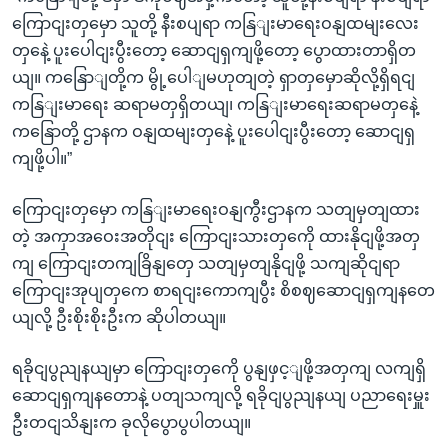
ကြောငျးတှမှော သူတို့ နီးစပျရာ ကနြျးမာရေးဝနျထမျးလေး
တှနေဲ့ ပူးပေါငျးပွီးတော့ ဆောငျရှကျဖို့တော့ ပွောထားတာရှိတ
ယျ။ ကနြောျတို့က မွို့ပေါျမဟုတျတဲ့ ရှာတှမှောဆိုလို့ရှိရငျ
ကနြျးမာရေး ဆရာမတှရှိတယျ၊ ကနြျးမာရေးဆရာမတှနေဲ့
ကနြောတို့ ဌာနက ဝနျထမျးတှနေဲ့ ပူးပေါငျးပွီးတော့ ဆောငျရှ
ကျဖို့ပါ။”
ကြောငျးတှမှော ကနြျးမာရေးဝနျကွီးဌာနက သတျမှတျထား
တဲ့ အကှာအဝေးအတိုငျး ကြောငျးသားတှကေို ထားနိုငျဖို့အတှ
ကျ ကြောငျးတကျခြိနျတှေ သတျမှတျနိုငျဖို့ သကျဆိုငျရာ
ကြောငျးအုပျတှကေ စာရငျးကောကျပွီး စိစဈဆောငျရှကျနတေ
ယျလို့ ဦးစိုးစိုးဦးက ဆိုပါတယျ။
ရခိုငျပွညျနယျမှာ ကြောငျးတှကေို ပွနျဖှင့ျဖို့အတှကျ လကျရှိ
ဆောငျရှကျနတောနဲ့ ပတျသကျလို့ ရခိုငျပွညျနယျ ပညာရေးမှူး
ဦးတငျသိနျးက ခုလိုပွောပွပါတယျ။