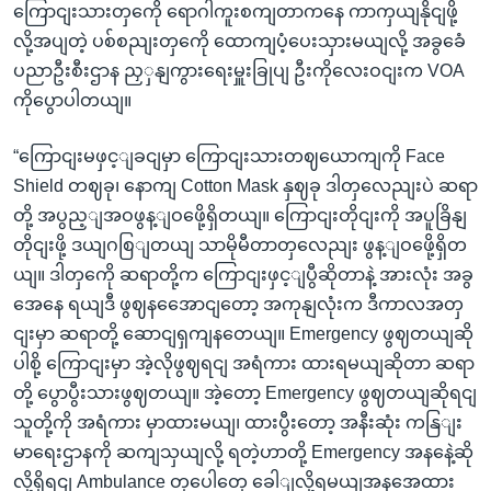
ကြောငျးသားတှကေို ရောဂါကူးစကျတာကနေ ကာကှယျနိုငျဖို့
လို့အပျတဲ့ ပစ်စညျးတှကေို ထောကျပံ့ပေးသှားမယျလို့ အခွခေံ
ပညာဦးစီးဌာန ညှှနျကွားရေးမှူးခြုပျ ဦးကိုလေးဝငျးက VOA
ကိုပွောပါတယျ။
“ကြောငျးမဖှင့ျခငျမှာ ကြောငျးသားတဈယောကျကို Face
Shield တဈခု၊ နောကျ Cotton Mask နှဈခု ဒါတှလေညျးပဲ ဆရာ
တို့ အပွည့ျအဝဖွန့ျဝဖေို့ရှိတယျ။ ကြောငျးတိုငျးကို အပူခြိနျ
တိုငျးဖို့ ဒယျဂစြျတယျ သာမိုမီတာတှလေညျး ဖွန့ျဝဖေို့ရှိတ
ယျ။ ဒါတှကေို ဆရာတို့က ကြောငျးဖှင့ျပွီဆိုတာနဲ့ အားလုံး အခွ
အေနေ ရယျဒီ ဖွဈနအေောငျတော့ အကုနျလုံးက ဒီကာလအတှ
ငျးမှာ ဆရာတို့ ဆောငျရှကျနတေယျ။ Emergency ဖွဈတယျဆို
ပါစို့ ကြောငျးမှာ အဲ့လိုဖွဈရငျ အရံကား ထားရမယျဆိုတာ ဆရာ
တို့ ပွောပွီးသားဖွဈတယျ။ အဲ့တော့ Emergency ဖွဈတယျဆိုရငျ
သူတို့ကို အရံကား မှာထားမယျ၊ ထားပွီးတော့ အနီးဆုံး ကနြျး
မာရေးဌာနကို ဆကျသှယျလို့ ရတဲ့ဟာတို့ Emergency အနနေဲ့ဆို
လို့ရှိရငျ Ambulance တှပေါတှေ ခေါျလို့ရမယျအနအေထား