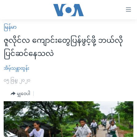
သုံး
ရ
လွယ်ကူ
မြန်မာ
မူလစာမျက်နှာ
စေ
ဇူလိုင်လ ကျောင်းတွေပြန်ဖွင့်ဖို့ ဘယ်လို
မြန်မာ
သည့်
ပြင်ဆင်နေသလဲ
ကမ္ဘာ့သတင်းများ
Link
ဗွီဒီယို
နိုင်ငံတကာ
အိမ့်သန္တာထွန်း
များ
သတင်းလွတ်လပ်ခွင့်
အမေရိကန်
၀၅ ဇြန္၊ ၂၀၂၀
ပင်မ
ရပ်ဝန်းတခု လမ်းတခု အလွန်
တရုတ်
အကြောင်းအရာ
မျှဝေပါ
သို့
အင်္ဂလိပ်စာလေ့လာမယ်
အစ္စရေး-ပါလက်စတိုင်း
ကျော်
အပတ်စဉ်ကဏ္ဍများ
အမေရိကန်သုံးအီဒီယံ
ကြည့်
ရေဒီယိုနှင့်ရုပ်သံ အချက်အလက်များ
မကြေးမုံရဲ့ အင်္ဂလိပ်စာ
ရေဒီယို
ရန်
ပင်မ
ရေဒီယို/တီဗွီအစီအစဉ်
ရုပ်ရှင်ထဲက အင်္ဂလိပ်စာ
တီဗွီ