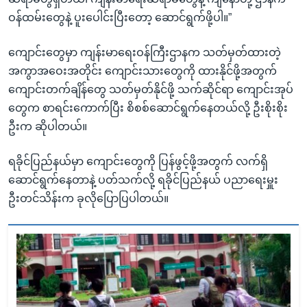
ဝန်ထမ်းတွေနဲ့ ပူးပေါင်းပြီးတော့ ဆောင်ရွက်ဖို့ပါ။”
ကျောင်းတွေမှာ ကျန်းမာရေးဝန်ကြီးဌာနက သတ်မှတ်ထားတဲ့
အကွာအဝေးအတိုင်း ကျောင်းသားတွေကို ထားနိုင်ဖို့အတွက်
ကျောင်းတက်ချိန်တွေ သတ်မှတ်နိုင်ဖို့ သက်ဆိုင်ရာ ကျောင်းအုပ်
တွေက စာရင်းကောက်ပြီး စိစစ်ဆောင်ရွက်နေတယ်လို့ ဦးစိုးစိုး
ဦးက ဆိုပါတယ်။
ရခိုင်ပြည်နယ်မှာ ကျောင်းတွေကို ပြန်ဖွင့်ဖို့အတွက် လက်ရှိ
ဆောင်ရွက်နေတာနဲ့ ပတ်သက်လို့ ရခိုင်ပြည်နယ် ပညာရေးမှူး
ဦးတင်သိန်းက ခုလိုပြောပြပါတယ်။