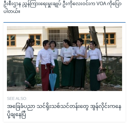
ဦးစီးဌာန ညွှန်ကြားရေးမှူးချုပ် ဦးကိုလေးဝင်းက VOA ကိုပြော
ပါတယ်။
SEE ALSO:
အခြေခံပညာ သင်ရိုးသစ်သင်တန်းတွေ အွန်လိုင်းကနေ
ပို့ချနေပြီ