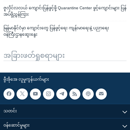
ဇူလိုင်လလယ် ကျောင်းပြန်ဖွင့်ဖို့ Quarantine Center ဖွင့်ကျောင်းများ ပြန်
အပ်ဖို့ညွှန်ကြား
မြန်မာနိုင်ငံမှာ ကျောင်းတွေ ပြန်ဖွင့်ရေး ကျန်းမာရေးနဲ့ ပညာရေး
ဝန်ကြီးဌာနဆွေးနွေး
အခြားဖတ်ရှုစရာများ
ဗွီအိုအေ လူမှုကွန်ယက်များ
သတင်း
၀န်ဆောင်မှုများ