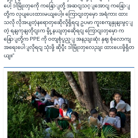
ပေါ့ ဒါမြိုးတှကေို ကနြောျတို့ အဆငျသင့ျအောငျ ကနြောျ
တို့က လုပျပေးထားမယျပေါ့။ ကြောငျးတှမှော အရံကား ထား
သလို လိုအပျတဲ့နရောတှဆေိုလို့ရှိရငျ ဥပမာ ကူးစကျနှုနျးမွင့ျ
တဲ့ ရနျကုနျတိုငျးက မွို့နယျတှဆေိုရငျ ကြောငျးတှမှော က
နြောျတို့က PPE ကို ဝတျစုံပွည့ျ အနညျးဆုံး နှဈ စုံလောကျ
အရေးပေါျလိုရငျ သုံးဖို့ ဆိုပွီး ဒါမြိုးတှလေညျး ထားပေးဖို့ရှိတ
ယျ။”