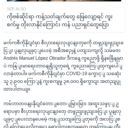
SEE ALSO:
ကိုဗစ်ဆိုင်ရာ ကန့်သတ်ချက်တွေ ဖြေလျော့ရင် ကူး
စက်မှု တိုးလာနိုင်ကြောင်း ကန် ပညာရှင်တွေပြော
မက်ကစီကိုနိုငျငံမှာ စီးပှားရေးလုပျငနျးတှကေို တဖွညျးဖွညျးခ
ငြျး ပွနျလုပျခှင့ျပေးမဲ့ အစီအစဉျနဲ့ ပတျသကျလို့ သမ်မတ
Andrés Manuel López Obrador ဒီကနေ့ ကွညောဖို့ ရှိနခြေိနျမှာ
ပဲ ကနြျးမာရေးတာဝနျရှိသူတှရေဲ့ ကွညောခကြျထှကျပေါျ
လာခဲ့တာပါ။ မက်ကစီကိုနိုငျငံမှာ COVID-19 ကွောင့ျ သဆေုံး
သူ ၃,၉၀၀ ကြောျနဲ့ ကူးစကျမှု ၃၈,၀၀၀ ရှိကွောငျး အတညျပွု
ထားပါတယျ။
ကမ်ဘာတဝနျးနိုငျငံတောျတောျမြားမြား အထူးသဖွင့ျ ဥ
ရောပမှာ စီးပှားရေးလုပျငနျးတှေ တဖွညျးဖွညျးခငြျး ပွနျလု
ပျခှင့ျပေးလာနပေမေဲ့ ကန့ျသတျခကြျတှကေို အလငြျစ
လို လြှော့ပေးလိုကျရငျ ရောဂါကူးစကျမှုတှေ တကြော့ပွနျ ကွီး