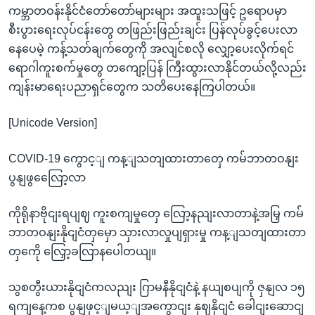
ကမ္ဘာတဝန်းနိုင်ငံတော်တော်များများ အထူးသဖြင့် ဥရောပမှာ
စီးပွားရေးလုပ်ငန်းတွေ တဖြည်းဖြည်းချင်း ပြန်လုပ်ခွင့်ပေးလာ
နေပေမဲ့ ကန့်သတ်ချက်တွေကို အလျင်စလို လျှော့ပေးလိုက်ရင်
ရောဂါကူးစက်မှုတွေ တကျော့ပြန် ကြီးထွားလာနိုင်တယ်လို့လည်း
ကျန်းမာရေးပညာရှင်တွေက သတိပေးနေကြပါတယ်။
[Unicode Version]
COVID-19 ကွောင့ျ ကန့ျသတျထားတာတှေ ကမ်ဘာတဝနျး
ပွနျဖွလြေော့လာ
ကိုရိုနာဗိုငျးရပျဈ ကူးစကျမှုတှေ လြော့နညျးလာတာနဲ့အမြှ ကမ်
ဘာတဝနျးနိုငျငံတှမှော သှားလာလှုပျရှားမှု ကန့ျသတျထားတာ
တှကေို လြှော့ခလြာနပေါတယျ။
သွစတွီးယားနိုငျငံကလညျး ဂြာမနီနိုငျငံနဲ့ နယျစပျကို ဇှနျလ ၁၅
ရကျနေ့ကစ ပွနျဖှင့ျမယ့ျအကွောငျး နှဈနိုငျငံ ခေါငျးဆောငျ