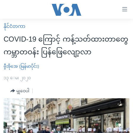
သုံး
ရ
လွယ်ကူ
နိုင်ငံတကာ
မူလစာမျက်နှာ
စေ
COVID-19 ကြောင့် ကန့်သတ်ထားတာတွေ
မြန်မာ
သည့်
ကမ္ဘာတဝန်း ပြန်ဖြေလျော့လာ
ကမ္ဘာ့သတင်းများ
Link
ဗွီဒီယို
နိုင်ငံတကာ
ဗွီအိုအေ (မြန်မာပိုင်း)
များ
သတင်းလွတ်လပ်ခွင့်
အမေရိကန်
၁၃ ေမ၊ ၂၀၂၀
ပင်မ
ရပ်ဝန်းတခု လမ်းတခု အလွန်
တရုတ်
အကြောင်းအရာ
မျှဝေပါ
သို့
အင်္ဂလိပ်စာလေ့လာမယ်
အစ္စရေး-ပါလက်စတိုင်း
ကျော်
အပတ်စဉ်ကဏ္ဍများ
အမေရိကန်သုံးအီဒီယံ
ကြည့်
ရေဒီယိုနှင့်ရုပ်သံ အချက်အလက်များ
မကြေးမုံရဲ့ အင်္ဂလိပ်စာ
ရေဒီယို
ရန်
ပင်မ
ရေဒီယို/တီဗွီအစီအစဉ်
ရုပ်ရှင်ထဲက အင်္ဂလိပ်စာ
တီဗွီ