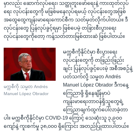
မှာလည်း ဆောက်လုပ်ရေး၊ သတ္ထုတူးဖော်ရေးနဲ့ ကားထုတ်လုပ်
ရေး လုပ်ငန်းတွေကို မဖြစ်မနေလုပ်ရမယ့် လုပ်ငန်းတွေအဖြစ်
အထွေထွေကျန်းမာရေးကောင်စီက သတ်မှတ်လိုက်ပါတယ်။ ဒီ
လုပ်ငန်းတွေ ပြန်လုပ်ခွင့်ရမှာ ဖြစ်ပေမဲ့ တခြားစီးပွားရေး
လုပ်ငန်းတွေကိုတော့ ကန့်သတ်တားမြစ်ထားဆဲ ဖြစ်ပါတယ်။
မက္ကစီကိုနိုင်ငံမှာ စီးပွားရေး
လုပ်ငန်းတွေကို တဖြည်းဖြည်း
ချင်း ပြန်လုပ်ခွင့်ပေးမဲ့ အစီအစဉ်နဲ့
ပတ်သက်လို့ သမ္မတ Andrés
Manuel López Obrador ဒီကနေ့
မက္ကစီကို သမ္မတ Andrés
ကြေညာဖို့ ရှိနေချိန်မှာပဲ
Manuel López Obrador
ကျန်းမာရေးတာဝန်ရှိသူတွေရဲ့
ကြေညာချက်ထွက်ပေါ်လာခဲ့တာ
ပါ။ မက္ကစီကိုနိုင်ငံမှာ COVID-19 ကြောင့် သေဆုံးသူ ၃,၉၀၀
ကျော်နဲ့ ကူးစက်မှု ၃၈,၀၀၀ ရှိကြောင်း အတည်ပြုထားပါတယ်။