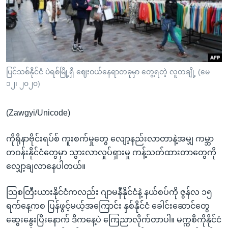
အ
သုတပဒေသာ အင်္ဂလိပ်စာ
ညွန်း
Learning English
စာမျက်နှာ
သို့
ဗွီအိုအေ လူမှုကွန်ယက်များ
ကျော်
ကြည့်
ပြင်သစ်နိုင်ငံ ပဲရစ်မြို့ရှိ ဈေးဝယ်နေရာတခုမှာ တွေ့ရတဲ့ လူတချို့ (မေ
၁၂၊ ၂၀၂၀)
ရန်
ဘာသာစကားများ
ရှာဖွေ
(Zawgyi/Unicode)
ရန်
နေရာ
ကိုရိုနာဗိုင်းရပ်စ် ကူးစက်မှုတွေ လျော့နည်းလာတာနဲ့အမျှ ကမ္ဘာ
သို့
တဝန်းနိုင်ငံတွေမှာ သွားလာလှုပ်ရှားမှု ကန့်သတ်ထားတာတွေကို
ကျော်
လျှော့ချလာနေပါတယ်။
ရန်
သြစတြီးယားနိုင်ငံကလည်း ဂျာမနီနိုင်ငံနဲ့ နယ်စပ်ကို ဇွန်လ ၁၅
ရက်နေ့ကစ ပြန်ဖွင့်မယ့်အကြောင်း နှစ်နိုင်ငံ ခေါင်းဆောင်တွေ
ဆွေးနွေးပြီးနောက် ဒီကနေ့ပဲ ကြေညာလိုက်တာပါ။ မက္ကစီကိုနိုင်ငံ