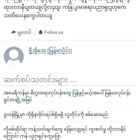
ထှားလာနိုငျတယျလို့လညျး ကနြျးမာရေးပညာရှငျတှကေ
သတိပေးနကွေပါတယျ
မျှဝေပါ
Follow us
ဗွီအိုအေ (မြန်မာပိုင်း)
ဆက်စပ်သတင်းများ ...
အမေရိကန်မှာ စီးပွားရေးလုပ်ငန်းတွေ ပြန်ဖွင့်မယ့်အပေါ် မြန်မာလုပ်ငန်း
ရှင်တချို့အမြင်
ဝူဟန်မြို့မှာ ကိုရိုနာဗိုင်းရပ်စ်ရှိမရှိ လူတိုင်းကို စစ်ဆေးမည်
ကိုဗစ်ဆိုင်ရာ ကန့်သတ်ချက်တွေ ဖြေလျော့ရင် ကူးစက်မှု တိုးလာနိုင်
ကြောင်း ကန် ပညာရှင်တွေပြော