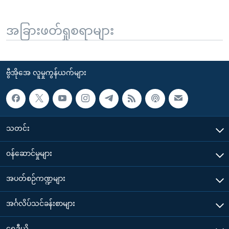
အခြားဖတ်ရှုစရာများ
ဗွီအိုအေ လူမှုကွန်ယက်များ
သတင်း
၀န်ဆောင်မှုများ
အပတ်စဉ်ကဏ္ဍများ
အင်္ဂလိပ်သင်ခန်းစာများ
ရေဒီယို