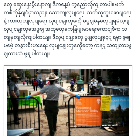
တှေ ဆှေးနှေးပွီးနောကျ ဒီကနေ့ပဲ ကွညောလိုကျတာပါ။ မက်
ကစီကိုနိုငျငံမှာလညျး ဆောကျလုပျရေး၊ သတ်ထုတူးဖောျရေး
နဲ့ ကားထုတျလုပျရေး လုပျငနျးတှကေို မဖွဈမနလေုပျရမယ့ျ
လုပျငနျးတှအေဖွဈ အထှထှေကေနြျးမာရေးကောငျစီက သ
တျမှတျလိုကျပါတယျ။ ဒီလုပျငနျးတှေ ပွနျလုပျခှင့ျရမှာ ဖွဈ
ပမေဲ့ တခွားစီးပှားရေး လုပျငနျးတှကေိုတော့ ကန့ျသတျတားမွ
ဈထားဆဲ ဖွဈပါတယျ။