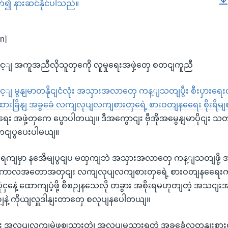
တ်၍ နားဆင်နိုင်ပါသည်။
EMBED
n]
င့ျ အကူအညီလိုသူတှကေို လူမှုရေးအဖှဲ့တှေ စတငျကူညီ
့ျ မွနျမာတနိုငျငံလုံး အသှားအလာတှေ ကန့ျသတျပွီး စီးပှားရေး
ထားခြိနျ အခွခေံ လကျလုပျလကျစားတှရေဲ့ စားဝတျနရေေး စိုးရ
ီရေး အဖှဲ့တှကေ ပွောပါတယျ။ ဒီအကွောငျး ဗှီအိုအမွေနျမာပိုငျး 
ျပွပေးပါမယျ။
တျရကျမှာ နအေိမျပွငျပ မထှကျဘဲ အသှားအလာတှေ ကန့ျသတျဖို့ အစိ
ဒီကာလအတောအတှငျး လကျလုပျလကျစားတှရေဲ့ စားဝတျနရေေးကို
ငှနေဲ့ ထောကျပံ့ဖို့ စီစဉျနသေလို တခွား အစိုးရမဟုတျတဲ့ အသငျ
နဲ့ ကိုယျလှူဒါနျးတာတှေ စလုပျနပေါတယျ။
 အလုပျလကျမဲ့ဖွဈသှားတဲ့၊ အလုပျမသှားရတဲ့ အခွခေံလူတနျးစ