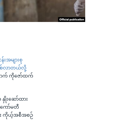
ငန်းအများစု
ြစ်လာတယ်လို့
ောက် ကိုဇော်ထက်
 နှိုးဆော်ထား
ုကော်မတီ
်း ကိုယ့်အစီအစဉ်