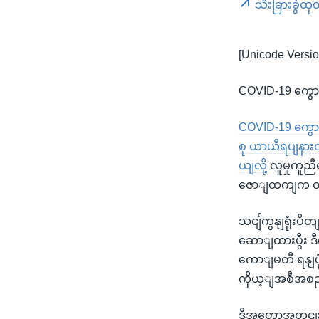
သီးခြားခွဲထု
[Unicode Versio
COVID-19 ကွော
COVID-19 ကွောင
စု ယာယီရပျနား
ယျလို့
လူမှုကူည
ဇောျထကျက တင
သငျ်ကွနျရုံးပိ
ဆောျထားပွီး 
ကောျမတီ ရနျပုံ
ကိုယ့ျအစီအစဉျ
ဒီအတောအတှငျး