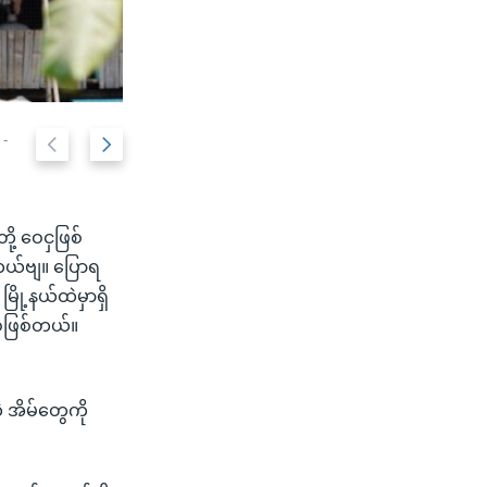
 -
COVID-19 ကြောင့် အကူအညီလိုသူတွေကို လူမှုရေးအ
P
N
2/9
Clean Yangon)
r
e
e
x
v
t
ု့ ဝေငှဖြစ်
i
s
တယ်ဗျ။ ပြောရ
o
l
ို့နယ်ထဲမှာရှိ
u
i
ေဖြစ်တယ်။
s
d
s
e
l
အိမ်တွေကို
i
d