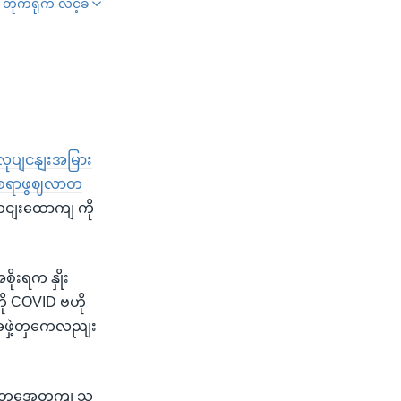
တိုက်ရိုက် လင့်ခ်
SHARE
လုပျငနျးအမြား
ိမျစရာဖွဈလာတ
သတငျးထောကျ ကို
ုးရက နှိုး
 COVID ဗဟို
းအဖှဲ့တှကေလညျး
ားတှအေတှကျ သ