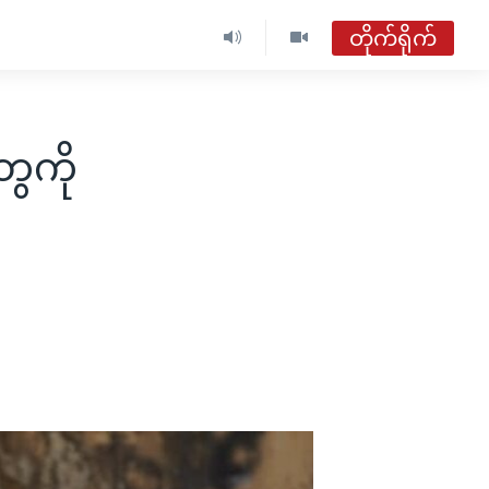
တိုက်ရိုက်
ဗွီအိုအေ မြန်မာညချမ်း
တိုက်ရိုက်ထုတ်လွှင့်မှု
ေကို
အစီအစဉ်များ
ဗွီအိုအေ မြန်မာညချမ်း
ရေဒီယိုတိုက်ရိုက်နားဆင်ရန်