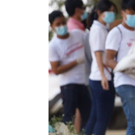
သုတပဒေသာ အင်္ဂလိပ်စာ
အ
ညွန်း
စာမျက်နှာ
သို့
ကျော်
ကြည့်
ရန်
ရှာဖွေ
ရန်
နေရာ
သို့
ကျော်
ရန်