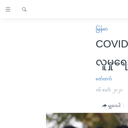
သုံး
ရ
ရှာဖွေ
လွယ်ကူ
မူလစာမျက်နှာ
မြန်မာ
ရ
စေ
မြန်မာ
လာ
COVID-
သည့်
ဒ်
ကမ္ဘာ့သတင်းများ
Link
ဗွီဒီယို
နိုင်ငံတကာ
လူမှုရ
များ
သတင်းလွတ်လပ်ခွင့်
အမေရိကန်
ပင်မ
ရပ်ဝန်းတခု လမ်းတခု အလွန်
တရုတ်
ဇော်ထက်
အကြောင်းအရာ
အင်္ဂလိပ်စာလေ့လာမယ်
အစ္စရေး-ပါလက်စတိုင်း
၀၆ ဧၿပီ၊ ၂၀၂၀
သို့
အပတ်စဉ်ကဏ္ဍများ
အမေရိကန်သုံးအီဒီယံ
ကျော်
မျှဝေပါ
ကြည့်
ရေဒီယိုနှင့်ရုပ်သံ အချက်အလက်များ
မကြေးမုံရဲ့ အင်္ဂလိပ်စာ
ရေဒီယို
ရန်
ရေဒီယို/တီဗွီအစီအစဉ်
ရုပ်ရှင်ထဲက အင်္ဂလိပ်စာ
တီဗွီ
ပင်မ