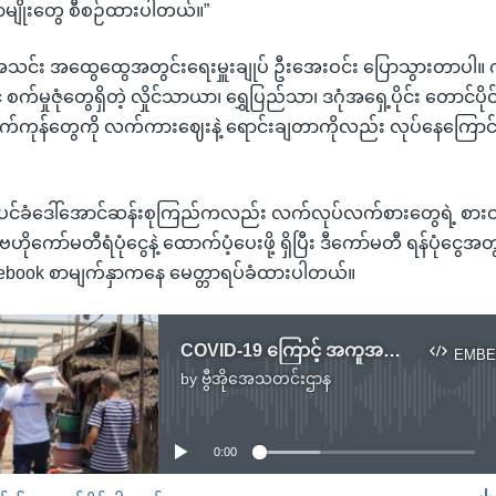
ဟာမျိုးတွေ စီစဉ်ထားပါတယ်။”
သင်း အထွေထွေအတွင်းရေးမှူးချုပ် ဦးအေးဝင်း ပြောသွားတာပါ။ ကု
် စက်မှုဇုံတွေရှိတဲ့ လှိုင်သာယာ၊ ရွှေပြည်သာ၊ ဒဂုံအရှေ့ပိုင်း တောင်ပို
်ကုန်တွေကို လက်ကားဈေးနဲ့ ရောင်းချတာကိုလည်း လုပ်နေကြောင်
ုင်ပင်ခံဒေါ်အောင်ဆန်းစုကြည်ကလည်း လက်လုပ်လက်စားတွေရဲ့ စာ
ကော်မတီရံပုံငွေနဲ့ ထောက်ပံ့ပေးဖို့ ရှိပြီး ဒီကော်မတီ ရန်ပုံငွေအတွက
cebook စာမျက်နှာကနေ မေတ္တာရပ်ခံထားပါတယ်။
COVID-19 ကြောင့် အကူအညီလိုသူတွေကို လူမှုရေးအဖွဲ့တွေ စတင်ကူညီ
EMBE
by
ဗွီအိုအေသတင်းဌာန
No media source currently available
0:00