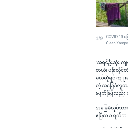
COVID-19 ကြေ
1/9
Clean Yango
“အရင်ဦးဆုံး ကျန
တယ်၊ ပန်းလှိုင
မယ်ဆိုရင် ကျူးက
တဲ့ အခြေခံလူတန
မနက်ဖြန်လည်း က
အခြေခံလုပ်သား
ဧပြီလ ၁ ရက်က စ