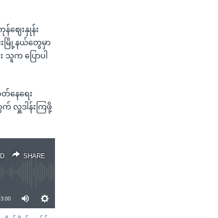
န်ဈေးနှုန်း
င်းမြို့နယ်တွေမှာ
း သူက ပြောပါ
းဝတ်နေရေး
် လှူဒါန်းကြဖို့
D
SHARE
3:00