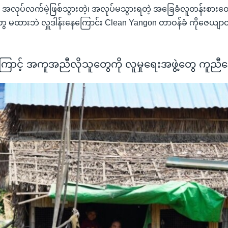
အလုပ်လက်မဲ့ဖြစ်သွားတဲ့၊ အလုပ်မသွားရတဲ့ အခြေခံလူတန်းစား
 မထားဘဲ လှူဒါန်းနေကြောင်း Clean Yangon တာဝန်ခံ ကိုဇေယျာထ
ောင့် အကူအညီလိုသူတွေကို လူမှုရေးအဖွဲ့တွေ ကူညီနေ