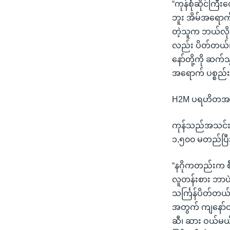
“ကုန်စုံဆိုင်က
ဘူး အိမ်အရောက်ဝ
တဲ့သူက ဘယ်လို
လည်း ပိတ်တယ်၊
နော်တို့ကို ဆက
အရောက် ပစ္စည်း 
H2M ပရဟိတအဖွဲ
ကုန်သည်အသင်းခ
၁,၅၀၀ မတည်ပြီး
“နဂိုကတည်းက စီ
လူတန်းစား ဘာပဲ
သင်္ကြန်ပိတ်တယ
အတွက် ကျနော်တို
ဆီ၊ ဆား ဝယ်မယ်။