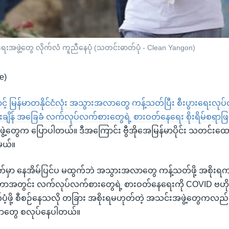
းအဖွဲ့တွေ လိုက်လံ ကူညီနေပုံ (သတင်းဓာတ်ပုံ - Clean Yangon)
e)
် မြန်မာတနိုင်ငံလုံး အသွားအလာတွေ ကန့်သတ်ပြီး စီးပွားရေးလုပ်
ျိန် အခြေခံ လက်လုပ်လက်စားတွေရဲ့ စားဝတ်နေရေး စိုးရိမ်စရာဖ
ဖွဲ့တွေက ပြောပါတယ်။ ဒီအကြောင်း ဗွီအိုအေမြန်မာပိုင်း သတင်းထ
မယ်။
တ်ရက်မှာ နေအိမ်ပြင်ပ မထွက်ဘဲ အသွားအလာတွေ ကန့်သတ်ဖို့ အစိုးရက
ာအတွင်း လက်လုပ်လက်စားတွေရဲ့ စားဝတ်နေရေးကို COVID ဗဟိ
ာက်ပံ့ဖို့ စီစဉ်နေသလို တခြား အစိုးရမဟုတ်တဲ့ အသင်းအဖွဲ့တွေကလည
်းတာတွေ စလုပ်နေပါတယ်။