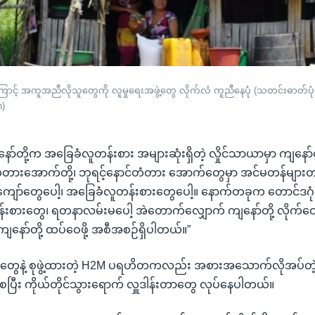
ာင့် အကူအညီလိုသူတွေကို လူမှုရေးအဖွဲ့တွေ လိုက်လံ ကူညီနေပုံ (သတင်းဓာတ်ပုံ
n)
ော်တို့က အခြေခံလူတန်းစား အများဆုံးရှိတဲ့ လှိုင်သာယာမှာ ကျနော်တိ
်တံတားအောက်တို့၊ ဘုရင့်နောင်တံတား အောက်တွေမှာ အင်မတန်များ
ျော်တွေပေါ့၊ အခြေခံလူတန်းစားတွေပေါ့။ နောက်တခုက တောင်ဒဂုံ မြ
်းစားတွေ၊ ရတနာလမ်းမပေါ့ အဲတောက်လျှောက် ကျနော်တို့ လိုက်ဝ
ျနော်တို့ ထပ်ဝေဖို့ အစီအစဉ်ရှိပါတယ်။”
တွေနဲ့ စုဖွဲ့ထားတဲ့ H2M ပရဟိတကလည်း အစားအသောက်လိုအပ်တဲ့ 
ပြီး ကိုယ်တိုင်သွားရောက် လှူဒါန်းတာတွေ လုပ်နေပါတယ်။