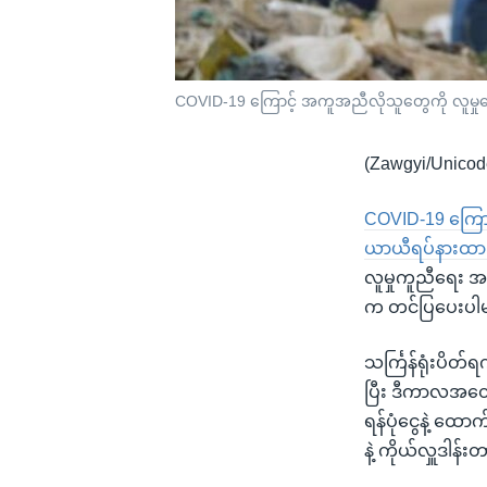
COVID-19 ကြောင့် အကူအညီလိုသူတွေကို လူမှုရေ
(Zawgyi/Unicod
COVID-19 ကြောင့
ယာယီရပ်နားထားခ
လူမှုကူညီရေး အ
က တင်ပြပေးပါ
သင်္ကြန်ရုံးပိ
ပြီး ဒီကာလအတေ
ရန်ပုံငွေနဲ့ ထေ
နဲ့ ကိုယ်လှူဒါန