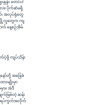
e
နှုန်း မတင်ပါ
။ ပိုက်ဆံမရှိ
 အလုပ်ရုံတွေ
ျို့လူတွေက ကျ
က် နေ့စဉ်အိမ်
ို့ ကျပ်သိန်း
ော်တို့ အခြေခံ
ားမျိုးမှာ
ှာ။ အဲဒီ
ျက်ဖြစ်တဲ့ ဆန်၊
ီး ရပ်ကွက်အလိုက်