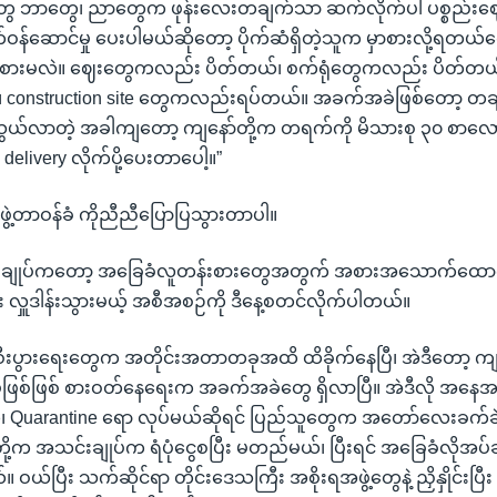
ြီးတွေ ဘာတွေ၊ ညာတွေက ဖုန်းလေးတချက်သာ ဆက်လိုက်ပါ ပစ္စည်းဈေး
န်ဆောင်မှု ပေးပါမယ်ဆိုတော့ ပိုက်ဆံရှိတဲ့သူက မှာစားလို့ရတယ်လေ
စားမလဲ။ ဈေးတွေကလည်း ပိတ်တယ်၊ စက်ရုံတွေကလည်း ပိတ်တယ်၊
 construction site တွေကလည်းရပ်တယ်။ အခက်အခဲဖြစ်တော့ တခ
်သွယ်လာတဲ့ အခါကျတော့ ကျနော်တို့က တရက်ကို မိသားစု ၃၀ စာလော
delivery လိုက်ပို့ပေးတာပေါ့။”
့တာဝန်ခံ ကိုညီညီပြောပြသွားတာပါ။
ျုပ်ကတော့ အခြေခံလူတန်းစားတွေအတွက် အစားအသောက်ထောက်ပံ့ဖ
 လှူဒါန်းသွားမယ့် အစီအစဉ်ကို ဒီနေ့စတင်လိုက်ပါတယ်။
းပွားရေးတွေက အတိုင်းအတာတခုအထိ ထိခိုက်နေပြီ၊ အဲဒီတော့ ကျန
ဖြစ်ဖြစ် စားဝတ်နေရေးက အခက်အခဲတွေ ရှိလာပြီ။ အဲဒီလို အနေအထ
်၊ Quarantine ရော လုပ်မယ်ဆိုရင် ပြည်သူတွေက အတော်လေးခက်ခဲမ
့က အသင်းချုပ်က ရံပုံငွေစပြီး မတည်မယ်၊ ပြီးရင် အခြေခံလိုအပ်ခ
 ဝယ်ပြီး သက်ဆိုင်ရာ တိုင်းဒေသကြီး အစိုးရအဖွဲ့တွေနဲ့ ညှိနှိုင်းပြ