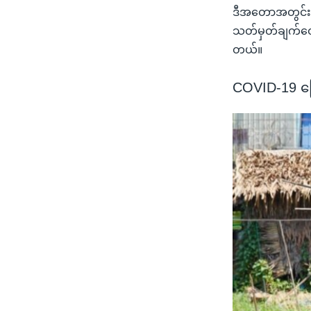
ဒီအတောအတွင်း 
သတ်မှတ်ချက်တွေ
တယ်။
COVID-19 ကြ