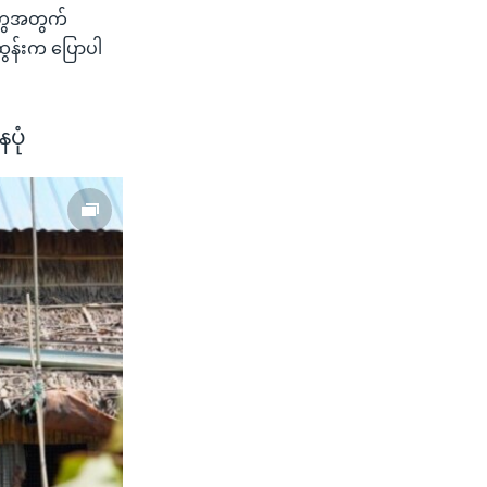
တွေအတွက်
ွန်းက ပြောပါ
ပုံ