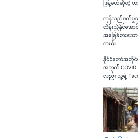
ဖြန့်မယ်ဆိုတဲ့ 
ကုန်သည်စက်မှုအ
ထိန်းညှိနိုင်အောင
အခြေခံစားသောက
တယ်။
နိုင်ငံတော်အတိ
အတွက် COVID ဗဟို
လည်း သူ့ရဲ့ Fa