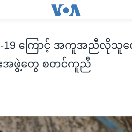
19 ကြောင့် အကူအညီလိုသူတွ
ေးအဖွဲ့တွေ စတင်ကူညီ