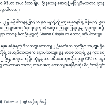
တျမီဒီယာ အယျဒီတာခြုပျ ဦးနသေနျမောငျနဲ့ မစြျဇီမသတငျးဌာန
က ပွောပါတယျ။
ဦးကို ဒါဇငျနဲ့ခြီတဲ့ တခွား သူတို့လို စဈကောငျစီရဲ့ ဖိနှိပျတဲ့ 
 စှဲခကြျအတငျခံနရေသူတှနေဲ့ အတူ ခကြျခငြျးပွနျလှှတျပေးဖို့ C
ျရာ တာဝနျခံတဦးဖွဈတဲ့ Shawn Crispin က တောငျးဆိုပါတယျ။
ေးခံခဲ့ရတဲ့ ဒီသတငျးထောကျ ၂ ဦးစလုံးက သူတို့မှာ အပွဈမရှိကွ
ူတို့ရဲ့ အယျဒီတာတှကေ ပွောပါတယျ။ မွနျမာစဈတပျရဲ့ ပွနျကွားရေ
ဦးနဲ့ ပတျသကျပွီး တုံပွနျတာ မရှိသေးဘူးလို့လညျး CPJ က ပွေ
ငျ ကမ်ဘာမှာ သတငျးသမားတှေ ထောကျအခခြံရဆုံး နိုငျငံတနိုငျငံ
Follow us
ပရင့်ထုတ်ရန်