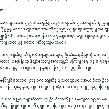
de}}
သတငျးထောကျ ဦးဟံသာညိနျး နဲ့ ဦးသနျးထိုကျအောငျ တို့ကို ခြှင
ဖို့နဲ့ မွနျမာ သတငျးသမားတှကေို သူတို့ရဲ့ လုပျငနျးကွောင့ျ အပ
ငျးဖို့ CPJ သတငျးသမားမြား ကာကှယျစောင့ျရှောကျရေးအဖှဲ့
ကြျ ထုတျပွနျတောငျးဆိုလိုကျပါတယျ။
 ဝကျဘျဆိုဒျ ကို ပူးတှဲတညျထောငျသူ ဦးဟံသာညိနျးကို မတျလ
ထောငျ စဈခုံရုံးက့ နိုငျငံတောျအကွညျညိုပကြျစမှေု ပုဒျမ ၅၀၅ (
တှနေဲ့ အလုပျနဲ့ထောငျဒဏျ ၂ နှဈ ခမြှတျခဲ့တာ ဖွဈပါတယျ။
 မစြျဇီမသတငျးဌာန ဝကျဘျဆိုဒျနဲ့ သတငျးပိုငျး အယျဒီတာ ဦး
စှဲခကြျတှနေဲ့ နပွေညျတောျတရားရုံးက ထောငျဒဏျ ၂ နှဈခမြှတျ
 ရကျနေ့မှာ ဖမျးဆီးထားတဲ့ ဦးဟံသာညိနျး နဲ့ မတျလ ၁၉ မှာ ဖမျး
 တို့ရဲ့ ခြုပျရကျတှကေို ပွဈဒဏျခမြှတျကာလမှာ ထည့ျသှငျးတှက