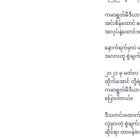
ကမာရွတ်မီဒီယာ 
အင်းစိန်ထောင် စစ်
အလုပ်နဲ့ထောင်ဒဏ
နောက်ရက်မှာပဲ 
အလားတူ စွဲချက်
၂၀၂၁ ခု မတ်လ ၉ 
ထိုက်အောင် တို့
ကမာရွတ်မီဒီယာ 
ပြောပါတယ်။
ဒီသတင်းထောက် ၂ 
လွဲမှားတဲ့ စွဲခ
ဆိုင်ရာ တာဝန်ခ