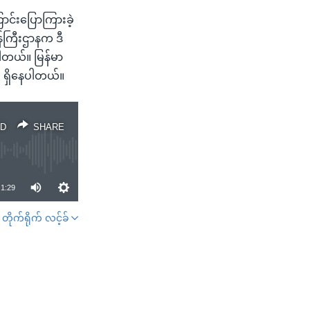
ာင်းပြောကြားခဲ့
်ကြီးဌာနက ဒီ
ါတယ်။ မြန်မာ
် ရှိနေပါတယ်။
D
SHARE
1:29
တိုက်ရိုက် လင့်ခ်
SHARE