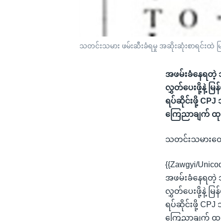
သတင်းသမား ဖမ်းဆီးခံရမှု အဆိုးဆုံးစာရင်းထဲ မ
အဖမ်းခံနေရတဲ့ သ
လွှတ်ပေးဖို့နဲ့
ရပ်ဆိုင်းဖို့ 
ကြေညာချက် ထုတ
သတင်းသမားတွေအပ
{{Zawgyi/Unico
အဖမ်းခံနေရတဲ့ သ
လွှတ်ပေးဖို့နဲ့
ရပ်ဆိုင်းဖို့ 
ကြေညာချက် ထုတ