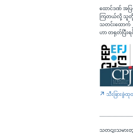
ထောင်ဒဏ် အပြစ်
ကြတယ်လို့ သူတိ
သတင်းထောက် ၂ ဦ
ဟာ တရုတ်ပြီးရင
သီးခြားခွဲထု
............................
သတငျးသမားတှအေ