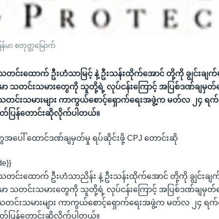
ြန်မာ စတုတ္ထမြောက်
တင်းထောက် ဦးဟံသာမြင့် နဲ့ ဦးသန်းထိုက်အောင် တို့ကို ချွင်းချက်မ
 မြန်မာ သတင်းသမားတွေကို သူတို့ရဲ့ လုပ်ငန်းကြောင့် အပြစ်ဒဏ်ချမ
CPJ သတင်းသမားများ ကာကွယ်စောင့်ရှောက်ရေးအဖွဲ့က မတ်လ ၂၄ ရက်န
်ပြန်တောင်းဆိုလိုက်ပါတယ်။
ေါ် ထောင်ဒဏ်ချမှတ်မှု ရပ်ဆိုင်းဖို့ CPJ တောင်းဆို
de}}
တင်းထောက် ဦးဟံသာညိန်း နဲ့ ဦးသန်းထိုက်အောင် တို့ကို ချွင်းချက်
 မြန်မာ သတင်းသမားတွေကို သူတို့ရဲ့ လုပ်ငန်းကြောင့် အပြစ်ဒဏ်ချမ
CPJ သတင်းသမားများ ကာကွယ်စောင့်ရှောက်ရေးအဖွဲ့က မတ်လ ၂၄ ရက်န
်ပြန်တောင်းဆိုလိုက်ပါတယ်။