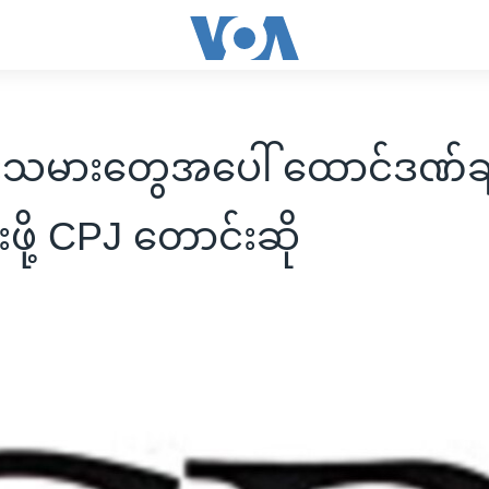
သမားတွေအပေါ် ထောင်ဒဏ်ချမ
်းဖို့ CPJ တောင်းဆို