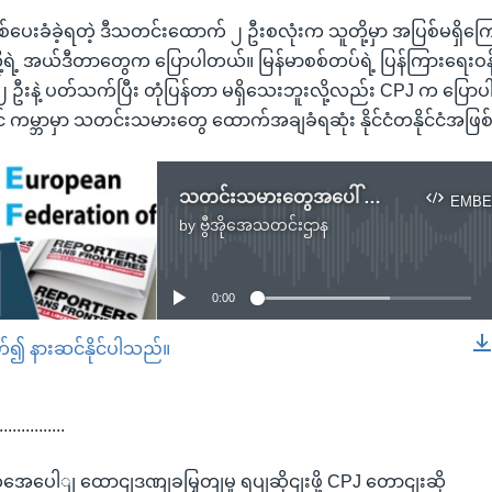
ပေးခံခဲ့ရတဲ့ ဒီသတင်းထောက် ၂ ဦးစလုံးက သူတို့မှာ အပြစ်မရှိကြေ
ု့ရဲ့ အယ်ဒီတာတွေက ပြောပါတယ်။ မြန်မာစစ်တပ်ရဲ့ ပြန်ကြားရေးဝန
းနဲ့ ပတ်သက်ပြီး တုံပြန်တာ မရှိသေးဘူးလို့လည်း CPJ က ပြောပ
် ကမ္ဘာမှာ သတင်းသမားတွေ ထောက်အချခံရဆုံး နိုင်ငံတနိုင်ငံအဖြစ
သတင်းသမားတွေအပေါ် ထောင်ဒဏ်ချမှတ်မှု ရပ်ဆိုင်းဖို့ CPJ တောင်းဆို
EMBE
by
ဗွီအိုအေသတင်းဌာန
No media source currently available
0:00
တ်၍ နားဆင်နိုင်ပါသည်။
EMBED
...............
ပေါျ ထောငျဒဏျခမြှတျမှု ရပျဆိုငျးဖို့ CPJ တောငျးဆို