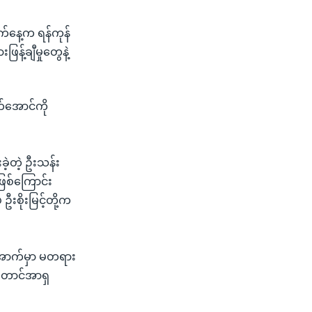
်နေ့က ရန်ကုန်
ြန့်ချီမှုတွေနဲ့
က်အောင်ကို
ဲ့တဲ့ ဦးသန်း
ဖြစ်ကြောင်း
စိုးမြင့်တို့က
ဒေအောက်မှာ မတရား
့တောင်အာရှ