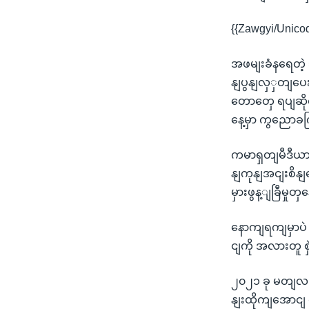
{{Zawgyi/Unico
အဖမျးခံနရေတဲ့ 
နျပွနျလှှတျပေး
တောတှေ ရပျဆို
နေ့မှာ ကွညောခ
ကမာရှတျမီဒီယာ
နျကုနျအငျးစိနျ
မှားဖွန့ျခြီမှု
နောကျရကျမှာပဲ
ငျကို အလားတူ 
၂၀၂၁ ခု မတျလ ၉
နျးထိုကျအောငျ