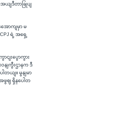
 အယျဒီတာခြုပျ
ဥဒအေောကျမှာ မ
PJ ရဲ့ အရှေ့
ောငျးပွောကွား
းဝနျကွီးဌာနက ဒီ
ာပါတယျ။ မွနျမာ
အဖွဈ ရှိနပေါတ