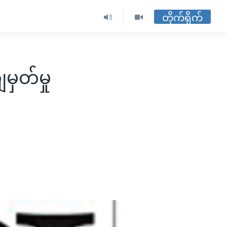
တိုက်ရိုက်
ှတ်မှု