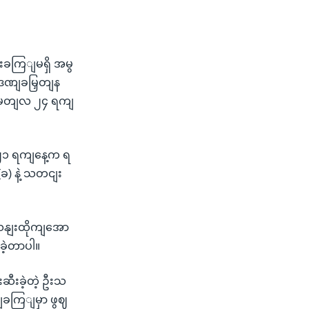
ျးခကြျမရှိ အမွ
ွဈဒဏျခမြှတျန
က မတျလ ၂၄ ရကျ
 ၂၁ ရကျနေ့က ရ
ခ) နဲ့ သတငျး
သနျးထိုကျအော
ခဲ့တာပါ။
ဆီးခဲ့တဲ့ ဦးသ
ျခကြျမှာ ဖွဈ