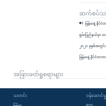
ဆက်စပ်သတင
မြန်မာနဲ့ နို
ရှမ်းပြည်နယ်မှာ 
၂၀၂၁ ခုနှစ်အတွင်း
မြန်မာနဲ့ နိုင်င
အခြားဖတ်ရှုစရာများ
သတင်း
၀န်ဆောင်မှ
မြန်မာ
RSS