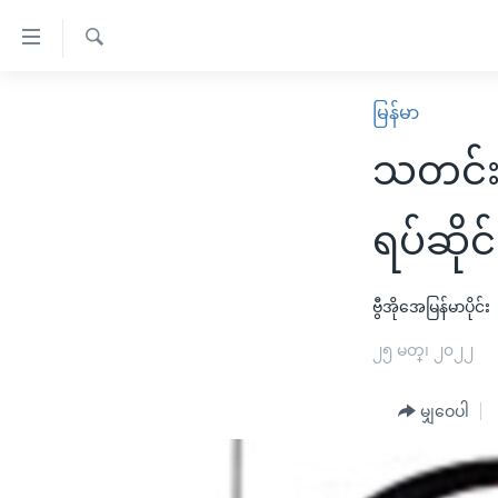
သုံး
ရ
ရှာဖွေ
လွယ်ကူ
မူလစာမျက်နှာ
မြန်မာ
ရ
စေ
မြန်မာ
လာ
သတင်း
သည့်
ဒ်
ကမ္ဘာ့သတင်းများ
Link
ဗွီဒီယို
နိုင်ငံတကာ
ရပ်ဆိုင
များ
သတင်းလွတ်လပ်ခွင့်
အမေရိကန်
ပင်မ
ရပ်ဝန်းတခု လမ်းတခု အလွန်
တရုတ်
ဗွီအိုအေမြန်မာပိုင်း
အကြောင်းအရာ
အင်္ဂလိပ်စာလေ့လာမယ်
အစ္စရေး-ပါလက်စတိုင်း
၂၅ မတ္၊ ၂၀၂၂
သို့
အပတ်စဉ်ကဏ္ဍများ
အမေရိကန်သုံးအီဒီယံ
ကျော်
မျှဝေပါ
ကြည့်
ရေဒီယိုနှင့်ရုပ်သံ အချက်အလက်များ
မကြေးမုံရဲ့ အင်္ဂလိပ်စာ
ရေဒီယို
ရန်
ရေဒီယို/တီဗွီအစီအစဉ်
ရုပ်ရှင်ထဲက အင်္ဂလိပ်စာ
တီဗွီ
ပင်မ