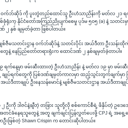
ဝက်ဘ်ဆိုဒ် ကို ပူးတွဲတည်ထောင်သူ ဦးဟံသာညိန်းကို မတ်လ ၂၁ ရက
ခုံရုံးက့ နိုင်ငံတော်အကြည်ညိုပျက်စေမှု ပုဒ်မ ၅၀၅ (ခ) နဲ့ သတင်းမှားဖ
် ၂ နှစ် ချမှတ်ခဲ့တာ ဖြစ်ပါတယ်။
မျစ်ဇီမသတင်းဌာန ဝက်ဘ်ဆိုဒ်နဲ့ သတင်းပိုင်း အယ်ဒီတာ ဦးသန်းထို
တွေနဲ့ နေပြည်တော်တရားရုံးက ထောင်ဒဏ် ၂ နှစ်ချမှတ်ခဲ့တာပါ။
ရက်နေ့မှာ ဖမ်းဆီးထားတဲ့ ဦးဟံသာညိန်း နဲ့ မတ်လ ၁၉ မှာ ဖမ်းဆီးခ
ရဲ့ ချုပ်ရက်တွေကို ပြစ်ဒဏ်ချမှတ်ကာလမှာ ထည့်သွင်းတွက်ချက်မှာ 
အယ်ဒီတာချုပ် ဦးနေသန်မောင်နဲ့ မျစ်ဇီမသတင်းဌာန အယ်ဒီတာချုပ် ဦး
ဦးကို ဒါဇင်နဲ့ချီတဲ့ တခြား သူတို့လို စစ်ကောင်စီရဲ့ ဖိနှိပ်တဲ့ ဥ
ျက်အတင်ခံနေရသူတွေနဲ့ အတူ ချက်ချင်းပြန်လွှတ်ပေးဖို့ CPJ ရဲ့ အရှေ
ံတဦးဖြစ်တဲ့ Shawn Crispin က တောင်းဆိုပါတယ်။