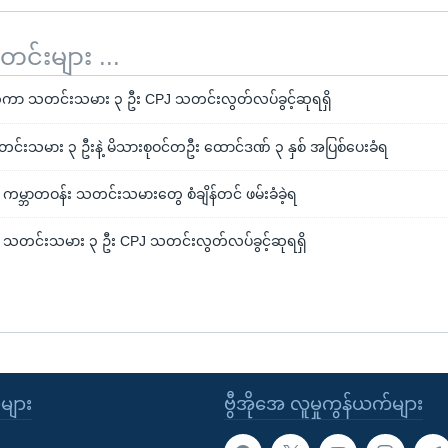
်းများ ...
င်ငံတကာ သတင်းသမား ၃ ဦး CPJ သတင်းလွတ်လပ်ခွင့်ဆုရရှိ
သတင်းသမား ၃ ဦးနဲ့ မိသားစုဝင်တဦး ထောင်ဒဏ် ၃ နှစ် အပြစ်ပေးခံရ
 ကမ္ဘာတဝန်း သတင်းသမားတွေ စံချိန်တင် ဖမ်းခံခဲ့ရ
ံတကာ သတင်းသမား ၃ ဦး CPJ သတင်းလွတ်လပ်ခွင့်ဆုရရှိ
ုများ
ဗွီအိုအေ လူမှုကွန်ယက်များ