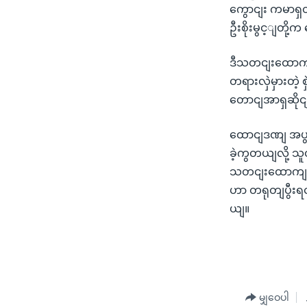
ကွောငျး ကမာရှ
ဦးစိုးမွင့ျတို့
ဒီသတငျးထောကျ ၂ 
တရားလှဲမှားတဲ့
တောငျအာရှဆိုင
ထောငျဒဏျ အပွဈပ
ခဲ့ကွတယျလို့ သ
သတငျးထောကျ ၂ 
ဟာ တရုတျပွီးရ
ယျ။
မျှဝေပါ