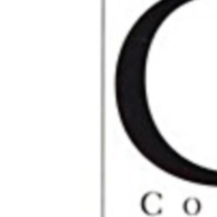
သုတပဒေသာ အင်္ဂလိပ်စာ
အ
ညွန်း
စာမျက်နှာ
သို့
ကျော်
ကြည့်
ရန်
ရှာဖွေ
ရန်
နေရာ
သို့
ကျော်
ရန်