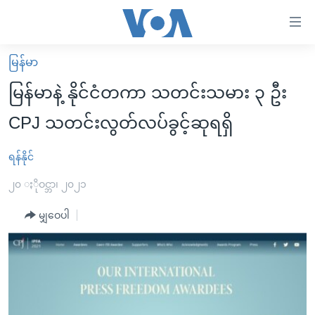
သုံး
ရ
လွယ်ကူ
မြန်မာ
မူလစာမျက်နှာ
စေ
မြန်မာနဲ့ နိုင်ငံတကာ သတင်းသမား ၃ ဦး
မြန်မာ
သည့်
CPJ သတင်းလွတ်လပ်ခွင့်ဆုရရှိ
ကမ္ဘာ့သတင်းများ
Link
ဗွီဒီယို
နိုင်ငံတကာ
ရန်နိုင်
များ
သတင်းလွတ်လပ်ခွင့်
အမေရိကန်
၂၀ ႏိုဝင္ဘာ၊ ၂၀၂၁
ပင်မ
ရပ်ဝန်းတခု လမ်းတခု အလွန်
တရုတ်
အကြောင်းအရာ
မျှဝေပါ
သို့
အင်္ဂလိပ်စာလေ့လာမယ်
အစ္စရေး-ပါလက်စတိုင်း
ကျော်
အပတ်စဉ်ကဏ္ဍများ
အမေရိကန်သုံးအီဒီယံ
ကြည့်
ရေဒီယိုနှင့်ရုပ်သံ အချက်အလက်များ
မကြေးမုံရဲ့ အင်္ဂလိပ်စာ
ရေဒီယို
ရန်
ပင်မ
ရေဒီယို/တီဗွီအစီအစဉ်
ရုပ်ရှင်ထဲက အင်္ဂလိပ်စာ
တီဗွီ