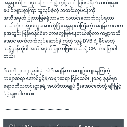
အန္တရာယ်ကြားမှာ ကြောက်ရွံ့ တွန့်ဆုတ် ခြင်းမရှိဘဲ ဆယ်စုနှစ်
ပေါင်းများစွာကြာ သူလုပ်ခဲ့တဲ့ သတင်းလုပ်ငန်းကို
အသိအမှတ်ပြုတာဖြစ်ရုံသာမက သတင်းထောက်လုပ်ရတာ
ဘယ်တုံးကနဲ့မှမတူအောင် ပိုပြီးအန္တရာယ်ကြီးတဲ့ အချိန်ကာလတ
ခုအတွင်း မြန်မာနိုင်ငံမှာ ဘာတွေဖြစ်နေတယ်ဆိုတာ ကမ္ဘာကသိ
အောင် ဆက်လက်လုပ်ဆောင်ခဲ့ကြတဲ့ သူနဲ့ DVB ရဲ့ ခိုင်မာတဲ့
သန္နိဋ္ဌာန်ကိုပါ အသိအမှတ်ပြုတာဖြစ်တယ်လို့ CPJ ကပြောပါ
တယ်။
ဒီဆုကို ၂၀၀၄ ခုနှစ်မှာ အဲဒီအချိန်က အကျဉ်းကျနေကြတဲ့
ကဗျာဆရာ အောင်ပွင့်နဲ့ ကဗျာဆရာ ငြိမ်းသစ်၊ ၂၀၁၄ ခုနှစ်မှာ
ဧရာဝတီသတင်းဌာနရဲ့ အယ်ဒီတာချုပ် ဦးအောင်ဇော်တို့ ချီးမြှင့်
ခံခဲ့ရဖူးပါတယ်။
..........................................................