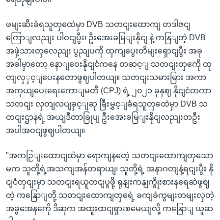
ဖမျးဆီးခံရသူတှထေဲမှာ DVB သတငျးထောကျ တဒါဇငျ
ကြောျလညျး ပါဝငျပွီး၊ ဦးအေးခမြျးနိုငျ နဲ့ ကနြျတဲ့ DVB
အဖှဲ့သားတှလေညျး ပွညျပကို ထှကျပွေးတိမျးရှောငျပွီး အခု
အခါမှာတော့ နောျဝေးနိုငျငံကနေ တဆင့ျ သတငျးတှကေို ထု
တျလှှင့ျပေးနတောဖွဈပါတယျ။ သတငျးသမားမြား အကာ
အကှယျပေးရေးကောျမတီ (CPJ) ရဲ့ ၂၀၂၁ ခုနှဈ နိုငျငံတကာ
သတငျး လှတျလပျခှင့ျဆု ခြီးမွှင့ျခံရသူတှထေဲမှာ DVB သ
တငျးဌာနရဲ့ အယျဒီတာခြုပျ ဦးအေးခမြျးနိုငျလညျးတဦး
အပါအဝငျဖွဈပါတယျ။
"အကဉြျးထောငျထဲမှာ ရောကျနတေဲ့ သတငျးထောကျတှသော
မက သူတို့ရဲ့အသကျအန်တရာယျ၊ သူတို့ရဲ့ အနာဂတျနဲ့ရငျးပွီး နို
ငျငံတှငျးမှာ သတငျးရယူတငျပွဖို့ ရုနျးကနျကွိုးစားနရေဆဲဖွဈ
တဲ့ ကနြောျတို့ သတငျးထောကျတှရေဲ့ ခကျခဲကွမျးတမျးလှတဲ့
အခွအေနကေို ဒီဆုက အထူးထငျရှားစမေယျလို့ ကနြောျ ယူဆ