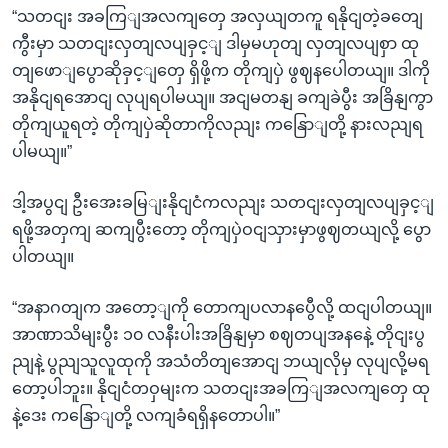
“သတငျး အခကြျအလကျတှေ အလှယျတကူ ရနိုငျတဲ့ခတျေ
ကွီးမှာ သတငျးလှတျလပျခှင့ျ ဒါမှမဟုတျ လှတျလပျစှာ ထု
တျဖောျပွောဆိုခှင့ျတှေ ရှိဖို့က တိုကျပှဲ ဖွဈနပေါတယျ။ ဒါကို
အနိုငျရအောငျ လုပျရပါမယျ။ အငျမတနျ ခကျခဲပွီး အခြိနျကွာ
တိုကျယူရတဲ့ တိုကျပှဲဆိုတာကိုလညျး ကနြောျတို့ နားလညျရ
ပါမယျ။”
ဒါ့အပွငျ ဦးအေးခမြျးနိုငျငံကလညျး သတငျးလှတျလပျခှင့ျ
ရဖို့အတှကျ ဆကျပွီးတော့ တိုကျပှဲဝငျသှားမှာဖွဈတယျလို့ ပွော
ပါတယျ။
“အနာဂတျက အတော့ျကို တောကျပလာနပွေီလို့ ထငျပါတယျ။
အာဏာသိမျးပွီး ၁၀ လနီးပါးအခြိနျမှာ စဈတပျအနနေဲ့ တိုငျးပွ
ညျနဲ့ ပွညျသူလူထုကို အသံတိတျအောငျ ဘယျလိုမှ လုပျလို့မရ
တော့ပါဘူး။ နိုငျငံတဝှမျးက သတငျးအခကြျအလကျတှေ ထု
နဲ့ဒေး ကနြောျတို့ လကျခံရရှိနတောပါ။”