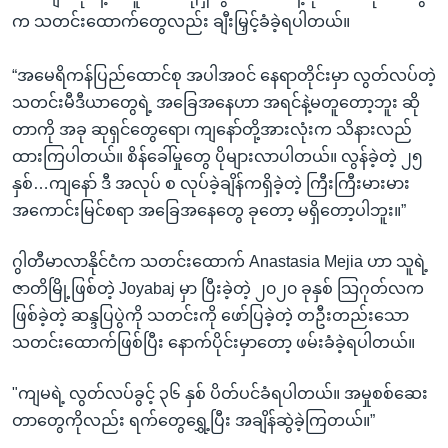
က သတင်းထောက်တွေလည်း ချီးမြှင့်ခံခဲ့ရပါတယ်။
“အမေရိကန်ပြည်ထောင်စု အပါအဝင် နေရာတိုင်းမှာ လွတ်လပ်တဲ့
သတင်းမီဒီယာတွေရဲ့ အခြေအနေဟာ အရင်နဲ့မတူတော့ဘူး ဆို
တာကို အခု ဆုရှင်တွေရော၊ ကျနော်တို့အားလုံးက သိနားလည်
ထားကြပါတယ်။ စိန်ခေါ်မှုတွေ ပိုများလာပါတယ်။ လွန်ခဲ့တဲ့ ၂၅
နှစ်…ကျနော် ဒီ အလုပ် စ လုပ်ခဲ့ချိန်ကရှိခဲ့တဲ့ ကြီးကြီးမားမား
အကောင်းမြင်စရာ အခြေအနေတွေ ခုတော့ မရှိတော့ပါဘူး။”
ဂွါတီမာလာနိုင်ငံက သတင်းထောက် Anastasia Mejia ဟာ သူရဲ့
ဇာတိမြို့ဖြစ်တဲ့ Joyabaj မှာ ပြီးခဲ့တဲ့ ၂၀၂၀ ခုနှစ် သြဂုတ်လက
ဖြစ်ခဲ့တဲ့ ဆန္ဒပြပွဲကို သတင်းကို ဖော်ပြခဲ့တဲ့ တဦးတည်းသော
သတင်းထောက်ဖြစ်ပြီး နောက်ပိုင်းမှာတော့ ဖမ်းခံခဲ့ရပါတယ်။
"ကျမရဲ့ လွတ်လပ်ခွင့် ၃၆ နှစ် ပိတ်ပင်ခံရပါတယ်။ အမှုစစ်ဆေး
တာတွေကိုလည်း ရက်တွေရွှေ့ပြီး အချိန်ဆွဲခဲ့ကြတယ်။”