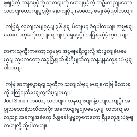
ဖွဈခဲ့တဲ့ ဆန်ဒပွပှဲကို သတငျးကို ဖောျပွခဲ့တဲ့ တဦးတညျးသော
သတငျးထောကျဖွဈပွီး နောကျပိုငျးမှာတော့ ဖမျးခံခဲ့ရပါတယျ။
"ကမြရဲ့ လှတျလပျခှင့ျ ၃၆ နှဈ ပိတျပငျခံရပါတယျ။ အမှုစဈ
ဆေးတာတှကေိုလညျး ရကျတှရှေှေ့ပွီး အခြိနျဆှဲခဲ့ကွတယျ။”
တရားသူကွီးကတော့ သူမမှာ အပွဈမရှိဘူးလို့ ဆုံးဖွတျခဲ့ပမေ
ယ့ျ သူမကတော့ အခုခြိနျထိ စိုးရိမျထိတျလန့ျနတေုနျးပဲ ဖွဈ
ပါတယျ။
"ကမြ ဆကျပွောရငျ သူတို့က သတျလိမ့ျမယျ။ ကမြ မိသားစု
ကို ဖကြျဆီးပဈကွလိမ့ျမယျ။”
Joel Simon ကတော့ သတငျး ၊ စာနယျဇငျး နဲ့ပတျသကျပွီး အ
ပွုသဘောနဲ့သတိထားပွီး အကောငျးမွငျပမေယ့ျ၊ တဘကျမှာ
လညျး အခကျအခဲတှေ စိနျခေါျမှုတှကေတော့ ရှိနတေုနျးပဲဖွဈ
တယျလို့ ဆိုပါတယျ။