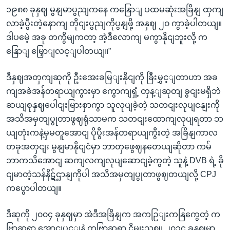
၁၉၈၈ ခုနှဈ မွနျမာပွညျကနေ ကနြောျ ပထမဆုံးအခြိနျ ထှကျ
လာခဲ့ပွီးတဲ့နောကျ တိုငျးပွညျကိုပွနျဖို့ အနှဈ ၂၀ ကွာခဲ့ပါတယျ။
ဒါပမေဲ့ အခု တကွိမျကတာ့ အဲ့ဒီလောကျ မကွာနိုငျဘူးလို့ က
နြောျ မြှောျလင့ျပါတယျ။”
ဒီနှဈအတှကျဆုကို ဦးအေးခမြျးနိုငျကို ခြီးမွှင့ျတာဟာ အခ
ကျအခဲအန်တရာယျကွားမှာ ကွောကျရှံ့ တှန့ျဆုတျ ခွငျးမရှိဘဲ
ဆယျစုနှဈပေါငျးမြားစှာကွာ သူလုပျခဲ့တဲ့ သတငျးလုပျငနျးကို
အသိအမှတျပွုတာဖွဈရုံသာမက သတငျးထောကျလုပျရတာ ဘ
ယျတုံးကနဲ့မှမတူအောငျ ပိုပွီးအန်တရာယျကွီးတဲ့ အခြိနျကာလ
တခုအတှငျး မွနျမာနိုငျငံမှာ ဘာတှဖွေဈနတေယျဆိုတာ ကမ်
ဘာကသိအောငျ ဆကျလကျလုပျဆောငျခဲ့ကွတဲ့ သူနဲ့ DVB ရဲ့ ခို
ငျမာတဲ့သန်နိဋ်ဌာနျကိုပါ အသိအမှတျပွုတာဖွဈတယျလို့ CPJ
ကပွောပါတယျ။
ဒီဆုကို ၂၀၀၄ ခုနှဈမှာ အဲဒီအခြိနျက အကဉြျးကနြကွေတဲ့ က
ဗြာဆရာ အောငျပှင့ျနဲ့ ကဗြာဆရာ ငွိမျးသဈ၊ ၂၀၁၄ ခုနှဈမှာ