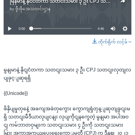
မြန်မာနဲ့ နိုင်ငံတကာ သတင်းသမား ၃ ဦး CPJ သတင်းလွတ်လပ်ခွင့်ဆုရရှိ
by
ဗွီအိုအေသတင်းဌာန
No media source currently available
0:00
4:46
တိုက်ရိုက် လင့်ခ်
မွနျမာနဲ့ နိုငျငံတကာ သတငျးသမား ၃ ဦး CPJ သတငျးလှတျလ
ပျခှင့ျဆုရရှိ
{{Unicode}}
ဖိနှိပျမှုတှနေဲ့ အခကျအခဲတှကွေား ကွောကျရှံတှန့ျဆုတျခွငျးမ
ရှိ သတငျးမီဒီယာလုပျငနျး လုပျကိုငျနကွေတဲ့ မွနျမာ အပါအဝ
ငျ ကမ်ဘာတဝှမျးက သတငျးသမား ၄ ဦးကို သတငျးသမား
မြား အကာအကှယျပေးရေးကောျမတီ (CPJ) က ဒီနှဈ ၂၀၂၁