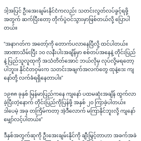
ဒါ့အပြင် ဦးအေးချမ်းနိုင်ငံကလည်း သတင်းလွတ်လပ်ခွင့်ရဖို့
အတွက် ဆက်ပြီးတော့ တိုက်ပွဲဝင်သွားမှာဖြစ်တယ်လို့ ပြောပါ
တယ်။
“အနာဂတ်က အတော့်ကို တောက်ပလာနေပြီလို့ ထင်ပါတယ်။
အာဏာသိမ်းပြီး ၁၀ လနီးပါးအချိန်မှာ စစ်တပ်အနေနဲ့ တိုင်းပြည်
နဲ့ ပြည်သူလူထုကို အသံတိတ်အောင် ဘယ်လိုမှ လုပ်လို့မရတော့
ပါဘူး။ နိုင်ငံတဝှမ်းက သတင်းအချက်အလက်တွေ ထုနဲ့ဒေး ကျ
နော်တို့ လက်ခံရရှိနေတာပါ။”
၁၉၈၈ ခုနှစ် မြန်မာပြည်ကနေ ကျနော် ပထမဆုံးအချိန် ထွက်လာ
ခဲ့ပြီးတဲ့နောက် တိုင်းပြည်ကိုပြန်ဖို့ အနှစ် ၂၀ ကြာခဲ့ပါတယ်။
ဒါပေမဲ့ အခု တကြိမ်ကတာ့ အဲ့ဒီလောက် မကြာနိုင်ဘူးလို့ ကျနော်
မျှော်လင့်ပါတယ်။”
ဒီနှစ်အတွက်ဆုကို ဦးအေးချမ်းနိုင်ကို ချီးမြှင့်တာဟာ အခက်အခဲ