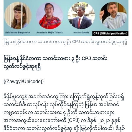
အ
သုတပဒေသာ အင်္ဂလိပ်စာ
ညွန်း
Learning English
စာမျက်နှာ
သို့
ဗွီအိုအေ လူမှုကွန်ယက်များ
ကျော်
ကြည့်
မြန်မာနဲ့ နိုင်ငံတကာ သတင်းသမား ၃ ဦး CPJ သတင်းလွတ်လပ်ခွင့်ဆုရရှိ
ရန်
ဘာသာစကားများ
ရှာဖွေ
မြန်မာနဲ့ နိုင်ငံတကာ သတင်းသမား ၃ ဦး CPJ သတင်း
ရန်
လွတ်လပ်ခွင့်ဆုရရှိ
နေရာ
သို့
{{Zawgyi/Unicode}}
ကျော်
ဖိနှိပ်မှုတွေနဲ့ အခက်အခဲတွေကြား ကြောက်ရွံတွန့်ဆုတ်ခြင်းမရှိ
ရန်
သတင်းမီဒီယာလုပ်ငန်း လုပ်ကိုင်နေကြတဲ့ မြန်မာ အပါအဝင်
ကမ္ဘာတဝှမ်းက သတင်းသမား ၄ ဦးကို သတင်းသမားများ
အကာအကွယ်ပေးရေးကော်မတီ (CPJ) က ဒီနှစ် ၂၀၂၁ ခုနှစ်
နိုင်ငံတကာ သတင်းလွတ်လပ်ခွင့်ဆု ချီးမြှင့်လိုက်ပါတယ်။ ဒီနှစ်