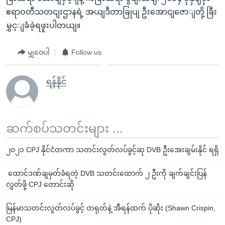
ဧရာဝတီသတငျးဌာနရဲ့ အယျဒီတာခြုပျ ဦးအောငျဇောျတို့ ခြီး
မွှင့ျခံခဲ့ရဖူးပါတယျ။
မျှဝေပါ
Follow us
ရန်နိုင်
ဆက်စပ်သတင်းများ ...
၂၀၂၁ CPJ နိုင်ငံတကာ သတင်းလွတ်လပ်ခွင့်ဆု DVB ဦးအေးချမ်းနိုင် ရရှိ
ထောင်ဒဏ်ချမှတ်ခံရတဲ့ DVB သတင်းထောက် ၂ ဦးကို ချက်ချင်းပြန်
လွှတ်ဖို့ CPJ တောင်းဆို
မြန်မာသတင်းလွတ်လပ်ခွင့် တရုတ်နဲ့ အီရန်ထက် ပိုဆိုး (Shawn Crispin,
CPJ)