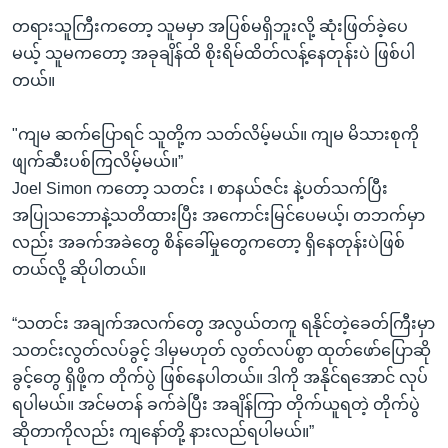
တရားသူကြီးကတော့ သူမမှာ အပြစ်မရှိဘူးလို့ ဆုံးဖြတ်ခဲ့ပေ
မယ့် သူမကတော့ အခုချိန်ထိ စိုးရိမ်ထိတ်လန့်နေတုန်းပဲ ဖြစ်ပါ
တယ်။
"ကျမ ဆက်ပြောရင် သူတို့က သတ်လိမ့်မယ်။ ကျမ မိသားစုကို
ဖျက်ဆီးပစ်ကြလိမ့်မယ်။”
Joel Simon ကတော့ သတင်း ၊ စာနယ်ဇင်း နဲ့ပတ်သက်ပြီး
အပြုသဘောနဲ့သတိထားပြီး အကောင်းမြင်ပေမယ့်၊ တဘက်မှာ
လည်း အခက်အခဲတွေ စိန်ခေါ်မှုတွေကတော့ ရှိနေတုန်းပဲဖြစ်
တယ်လို့ ဆိုပါတယ်။
“သတင်း အချက်အလက်တွေ အလွယ်တကူ ရနိုင်တဲ့ခေတ်ကြီးမှာ
သတင်းလွတ်လပ်ခွင့် ဒါမှမဟုတ် လွတ်လပ်စွာ ထုတ်ဖော်ပြောဆို
ခွင့်တွေ ရှိဖို့က တိုက်ပွဲ ဖြစ်နေပါတယ်။ ဒါကို အနိုင်ရအောင် လုပ်
ရပါမယ်။ အင်မတန် ခက်ခဲပြီး အချိန်ကြာ တိုက်ယူရတဲ့ တိုက်ပွဲ
ဆိုတာကိုလည်း ကျနော်တို့ နားလည်ရပါမယ်။”