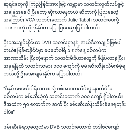
ဆုရှင်တွေကို ကြည့်ခြင်းအားဖြင့် ကမ္ဘာမှာ သတင်းလွတ်လပ်ခွင့်
အခြေအနေ ပိုပြီးတော့ ဆိုးလာနေတယ် ဆိုတာကို ပြသနေတဲ့
အကြောင်း VOA သတင်းထောက် Julie Taboh သတင်းပေးပို့
ထားတာကို ကိုရန်နိုင်က ပြောပြပေးမှာဖြစ်ပါတယ်။
ဦးအေးချမ်းနိုင်ဟာ DVB သတင်းဌာနရဲ့ အယ်ဒီတာချုပ်ဖြစ်ပါ
တယ်။ မြန်မာနိုင်ငံမှာ ဖေဖော်ဝါရီ ၁ ရက်နေ့ စစ်တပ်က
အာဏာသိမ်း ပြီးတဲ့နောက် သတင်းမီဒီယာတွေကို ဖိနှိပ်လာခဲ့ပြီး၊
အခုချိန်ထိ သတင်းသမား ၁၀၀ ကျော်ကို ဖမ်းဆီးထိန်းသိမ်းခံခဲ့ရ
တယ်လို့ ဦးအေးချမ်းနိုင်က ပြောပါတယ်။
“ဒီနှစ် ဖေဖော်ဝါရီလကစလို့ စစ်အာဏာသိမ်းမှုနောက်ပိုင်း
စစ်တပ်က ဖမ်းဆီးခဲ့တဲ့ သတင်းထောက် ၁၀၀ ကျော် ရှိပါတယ်။
ဒီအထဲက ၅၀ လောက်က ဆက်ပြီး ဖမ်းဆီးထိန်းသိမ်းခံနေရတုန်း
ပါပဲ။”
ဖမ်းဆီးခံရသူတွေထဲမှာ DVB သတင်းထောက် တဒါဇင်ကျော်