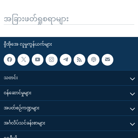
အခြားဖတ်ရှုစရာများ
ဗွီအိုအေ လူမှုကွန်ယက်များ
သတင်း
၀န်ဆောင်မှုများ
အပတ်စဉ်ကဏ္ဍများ
အင်္ဂလိပ်သင်ခန်းစာများ
ရေဒီယို