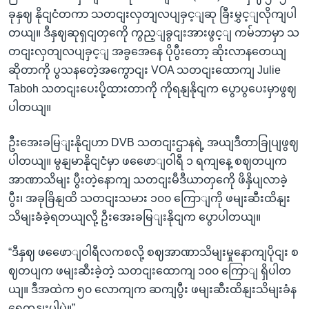
ခုနှဈ နိုငျငံတကာ သတငျးလှတျလပျခှင့ျဆု ခြီးမွှင့ျလိုကျပါ
တယျ။ ဒီနှဈဆုရှငျတှကေို ကွည့ျခွငျးအားဖွင့ျ ကမ်ဘာမှာ သ
တငျးလှတျလပျခှင့ျ အခွအေနေ ပိုပွီးတော့ ဆိုးလာနတေယျ
ဆိုတာကို ပွသနတေဲ့အကွောငျး VOA သတငျးထောကျ Julie
Taboh သတငျးပေးပို့ထားတာကို ကိုရနျနိုငျက ပွောပွပေးမှာဖွဈ
ပါတယျ။
ဦးအေးခမြျးနိုငျဟာ DVB သတငျးဌာနရဲ့ အယျဒီတာခြုပျဖွဈ
ပါတယျ။ မွနျမာနိုငျငံမှာ ဖဖေောျဝါရီ ၁ ရကျနေ့ စဈတပျက
အာဏာသိမျး ပွီးတဲ့နောကျ သတငျးမီဒီယာတှကေို ဖိနှိပျလာခဲ့
ပွီး၊ အခုခြိနျထိ သတငျးသမား ၁၀၀ ကြောျကို ဖမျးဆီးထိနျး
သိမျးခံခဲ့ရတယျလို့ ဦးအေးခမြျးနိုငျက ပွောပါတယျ။
“ဒီနှဈ ဖဖေောျဝါရီလကစလို့ စဈအာဏာသိမျးမှုနောကျပိုငျး စ
ဈတပျက ဖမျးဆီးခဲ့တဲ့ သတငျးထောကျ ၁၀၀ ကြောျ ရှိပါတ
ယျ။ ဒီအထဲက ၅၀ လောကျက ဆကျပွီး ဖမျးဆီးထိနျးသိမျးခံန
ရေတုနျးပါပဲ။”