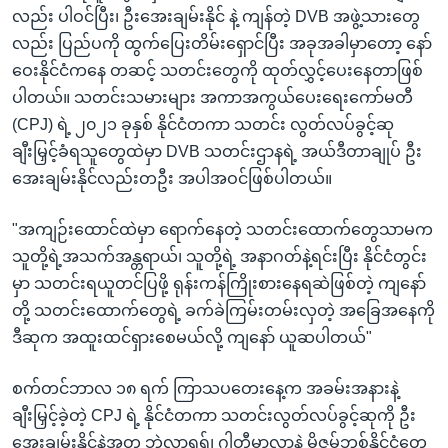
လည်း ပါဝင်ပြီး၊ ဦးအေးချမ်းနိုင် နဲ့ ကျန်တဲ့ DVB အဖွဲ့သားတွေ
လည်း ပြည်ပကို ထွက်ပြေးတိမ်းရှောင်ပြီး အခုအခါမှာတော့ နော်
ဝေးနိုင်ငံကနေ တဆင့် သတင်းတွေကို ထုတ်လွှင့်ပေးနေတာဖြစ်
ပါတယ်။ သတင်းသမားများ အကာအကွယ်ပေးရေးကော်မတီ
(CPJ) ရဲ့ ၂၀၂၁ ခုနှစ် နိုင်ငံတကာ သတင်း လွတ်လပ်ခွင့်ဆု
ချီးမြှင့်ခံရသူတွေထဲမှာ DVB သတင်းဌာနရဲ့ အယ်ဒီတာချုပ် ဦး
အေးချမ်းနိုင်လည်းတဦး အပါအဝင်ဖြစ်ပါတယ်။
"အကျဉ်းထောင်ထဲမှာ ရောက်နေတဲ့ သတင်းထောက်တွေသာမက
သူတို့ရဲ့အသက်အန္တရာယ်၊ သူတို့ရဲ့ အနာဂတ်နဲ့ရင်းပြီး နိုင်ငံတွင်း
မှာ သတင်းရယူတင်ပြဖို့ ရုန်းကန်ကြိုးစားနေရဆဲဖြစ်တဲ့ ကျနော်
တို့ သတင်းထောက်တွေရဲ့ ခက်ခဲကြမ်းတမ်းလှတဲ့ အခြေအနေကို
ဒီဆုက အထူးထင်ရှားစေမယ်လို့ ကျနော် ယူဆပါတယ်"
စက်တင်ဘာလ ၁၈ ရက် ကြာသပတေးနေ့က အခမ်းအနားနဲ့
ချီးမြှင့်ခဲ့တဲ့ CPJ ရဲ့ နိုင်ငံတကာ သတင်းလွတ်လပ်ခွင့်ဆုကို ဦး
အေးချမ်းနိုင်နဲ့အတူ ဘဲလာရုရှ်၊ ဂွါတီမာလာနဲ့ မိုဇမ်ဘစ်နိုင်ငံတွေ