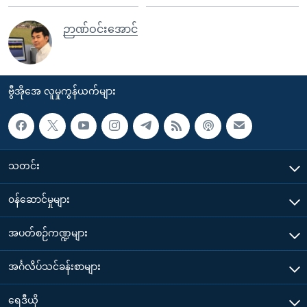
ဉာဏ်ဝင်းအောင်
ဗွီအိုအေ လူမှုကွန်ယက်များ
သတင်း
၀န်ဆောင်မှုများ
အပတ်စဉ်ကဏ္ဍများ
အင်္ဂလိပ်သင်ခန်းစာများ
ရေဒီယို