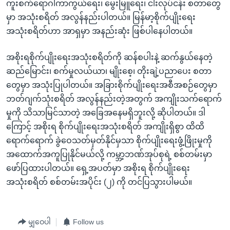
ကူးစက်ရောဂါကာကွယ်ရေး၊ မွေးမြူရေး၊ ငါးလုပ်ငန်း စတာတွေ
မှာ အသုံးစရိတ် အလွန်နည်းပါတယ်။ မြန်မာ့စိုက်ပျိုးရေး
အသုံးစရိတ်ဟာ အာရှမှာ အနည်းဆုံး ဖြစ်ပါနေပါတယ်။
အစိုးရစိုက်ပျိုးရေးအသုံးစရိတ်ကို ဆန်စပါးနဲ့ ဆက်နွယ်နေတဲ့
ဆည်မြောင်း၊ စက်မှုလယ်ယာ၊ မျိုးစေ့၊ တိုးချဲ့ပညာပေး စတာ
တွေမှာ အသုံးပြုပါတယ်။ အခြားစိုက်ပျိုးရေးအစီအစဉ်တွေမှာ
ဘတ်ဂျက်သုံးစရိတ် အလွန်နည်းတဲ့အတွက် အကျိုးသက်ရောက်
မှုကို သိသာမြင်သာတဲ့ အခြေအနေမရှိဘူးလို့ ဆိုပါတယ်။ ဒါ
ကြောင့် အစိုးရ စိုက်ပျိုးရေးအသုံးစရိတ် အကျိုးရှိစွာ ထိထိ
ရောက်ရောက် ခွဲဝေသတ်မှတ်နိုင်မှသာ စိုက်ပျိုးရေးဖွံ့ဖြိုးမှုကို
အထောက်အကူပြုနိုင်မယ်လို့ ကမ္ဘာ့ဘဏ်အုပ်စုရဲ့ စစ်တမ်းမှာ
ဖော်ပြထားပါတယ်။ ရှေ့အပတ်မှာ အစိုးရ စိုက်ပျိုးရေး
အသုံးစရိတ် စစ်တမ်းအပိုင်း (၂) ကို တင်ပြသွားပါမယ်။
မျှဝေပါ
Follow us