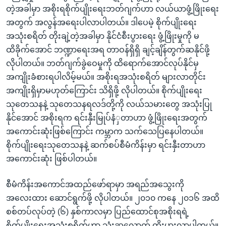
တဲ့အခါမှာ အစိုးရစိုက်ပျိုးရေးဘတ်ဂျက်ဟာ လယ်ယာဖွံ့ဖြိုးရေး
အတွက် အလွန်အရေးပါလာပါတယ်။ ဒါပေမဲ့ စိုက်ပျိုးရေး
အသုံးစရိတ် တိုးချဲ့တဲ့အခါမှာ နိုင်ငံစီးပွားရေး ဖွံ့ဖြိုးမှုကို မ
ထိခိုက်အောင် ဘဏ္ဍာရေးအရ တာဝန်ရှိရှိ ချင့်ချိန်တွက်ဆနိုင်ဖို့
လိုပါတယ်။ ဘတ်ဂျက်ခွဲဝေမှုကို ထိရောက်အောင်လုပ်နိုင်မှ
အကျိုးခံစားရပါလိမ့်မယ်။ အစိုးရအသုံးစရိတ် များလာတိုင်း
အကျိုးရှိမှာမဟုတ်ကြောင်း သိရှိဖို့ လိုပါတယ်။ စိုက်ပျိုးရေး
သုတေသနနဲ့ သုတေသနရလဒ်တို့ကို လယ်သမားတွေ အသုံးပြု
နိုင်အောင် အစိုးရက ရင်းနှီးမြုပ်နံှတာဟာ ဖွံ့ဖြိုးရေးအတွက်
အကောင်းဆုံးဖြစ်ကြောင်း ကမ္ဘာက သက်သေပြနေပါတယ်။
စိုက်ပျိုးရေးသုတေသနနဲ့ ဆက်စပ်စီမံကိန်းမှာ ရင်းနှီးတာဟာ
အကောင်းဆုံး ဖြစ်ပါတယ်။
စီမံကိန်းအကောင်အထည်ဖော်ရာမှာ အရည်အသွေးကို
အလေးထား ဆောင်ရွက်ဖို့ လိုပါတယ်။ ၂၀၁၀ ကနေ ၂၀၁၆ အထိ
စစ်တပ်လုပ်တဲ့ (၆) နှစ်ကာလမှာ ပြည်ထောင်စုအစိုးရရဲ့
စိုက်ပျိုးရေးအသုံးစရိတ်ဟာ သုံးဆလောက် တိုးပွားလာပါတယ်။