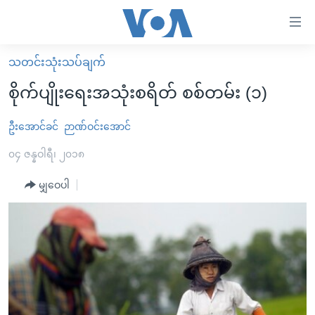
သုံး
ရ
လွယ်ကူ
သတင်းသုံးသပ်ချက်
မူလစာမျက်နှာ
စေ
စိုက်ပျိုးရေးအသုံးစရိတ် စစ်တမ်း (၁)
မြန်မာ
သည့်
ကမ္ဘာ့သတင်းများ
ဦးအောင်ခင်
ဉာဏ်ဝင်းအောင်
Link
ဗွီဒီယို
နိုင်ငံတကာ
၀၄ ဇန္နဝါရီ၊ ၂၀၁၈
များ
သတင်းလွတ်လပ်ခွင့်
အမေရိကန်
မျှဝေပါ
ပင်မ
ရပ်ဝန်းတခု လမ်းတခု အလွန်
တရုတ်
အကြောင်းအရာ
သို့
အင်္ဂလိပ်စာလေ့လာမယ်
အစ္စရေး-ပါလက်စတိုင်း
ကျော်
အပတ်စဉ်ကဏ္ဍများ
အမေရိကန်သုံးအီဒီယံ
ကြည့်
ရေဒီယိုနှင့်ရုပ်သံ အချက်အလက်များ
မကြေးမုံရဲ့ အင်္ဂလိပ်စာ
ရေဒီယို
ရန်
ပင်မ
ရေဒီယို/တီဗွီအစီအစဉ်
ရုပ်ရှင်ထဲက အင်္ဂလိပ်စာ
တီဗွီ