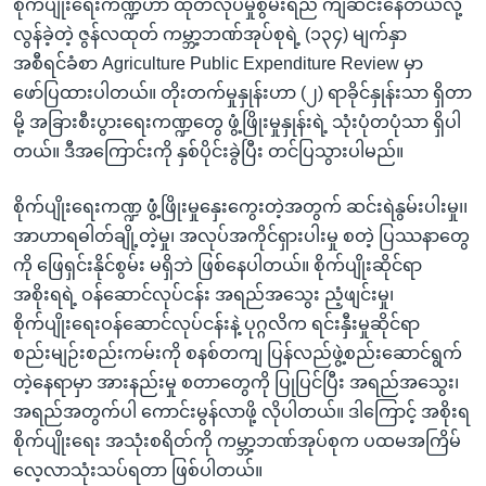
စိုက်ပျိုးရေးကဏ္ဍဟာ ထုတ်လုပ်မှုစွမ်းရည် ကျဆင်းနေတယ်လို့
လွန်ခဲ့တဲ့ ဇွန်လထုတ် ကမ္ဘာ့ဘဏ်အုပ်စုရဲ့ (၁၃၄) မျက်နှာ
အစီရင်ခံစာ Agriculture Public Expenditure Review မှာ
ဖော်ပြထားပါတယ်။ တိုးတက်မှုနှုန်းဟာ (၂) ရာခိုင်နှုန်းသာ ရှိတာ
မို့ အခြားစီးပွားရေးကဏ္ဍတွေ ဖွံ့ဖြိုးမှုနှုန်းရဲ့ သုံးပုံတပုံသာ ရှိပါ
တယ်။ ဒီအကြောင်းကို နှစ်ပိုင်းခွဲပြီး တင်ပြသွားပါမည်။
စိုက်ပျိုးရေးကဏ္ဍ ဖွံံ့ဖြိုးမှုနှေးကွေးတဲ့အတွက် ဆင်းရဲနွမ်းပါးမှု၊၊
အာဟာရဓါတ်ချို့တဲ့မှု၊ အလုပ်အကိုင်ရှားပါးမှု စတဲ့ ပြဿနာတွေ
ကို ဖြေရှင်းနိုင်စွမ်း မရှိဘဲ ဖြစ်နေပါတယ်။ စိုက်ပျိုးဆိုင်ရာ
အစိုးရရဲ့ ဝန်ဆောင်လုပ်ငန်း အရည်အသွေး ညံ့ဖျင်းမှု၊
စိုက်ပျိုးရေးဝန်ဆောင်လုပ်ငန်းနဲ့ ပုဂ္ဂလိက ရင်းနှီးမှုဆိုင်ရာ
စည်းမျဉ်းစည်းကမ်းကို စနစ်တကျ ပြန်လည်ဖွဲ့စည်းဆောင်ရွက်
တဲ့နေရာမှာ အားနည်းမှု စတာတွေကို ပြုပြင်ပြီး အရည်အသွေး၊
အရည်အတွက်ပါ ကောင်းမွန်လာဖို့ လိုပါတယ်။ ဒါကြောင့် အစိုးရ
စိုက်ပျိုးရေး အသုံးစရိတ်ကို ကမ္ဘာ့ဘဏ်အုပ်စုက ပထမအကြိမ်
လေ့လာသုံးသပ်ရတာ ဖြစ်ပါတယ်။