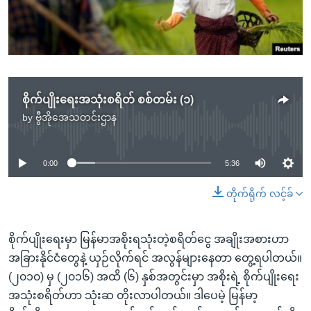
အ
သုတပဒေသာ အင်္ဂလိပ်စာ
ညွန်း
Learning English
စာမျက်နှာ
သို့
ဗွီအိုအေ လူမှုကွန်ယက်များ
ကျော်
ကြည့်
စိုက်ပျိုးရေးအသုံးစရိတ် စစ်တမ်း (၁)
ရန်
by
ဗွီအိုအေသတင်းဌာန
No media source currently available
ဘာသာစကားများ
ရှာဖွေ
ရန်
0:00
5:36
နေရာ
သို့
တိုက်ရိုက် လင့်ခ်
ကျော်
ရန်
စိုက်ပျိုးရေးမှာ မြန်မာအစိုးရသုံးတဲ့စရိတ်ငွေ အချိုးအစားဟာ
အခြားနိုင်ငံတွေနဲ့ ယှဉ်လိုက်ရင် အလွန်များနေတာ တွေ့ရပါတယ်။
(၂၀၁၀) မှ (၂၀၁၆) အထိ (၆) နှစ်အတွင်းမှာ အစိုးရဲ့ စိုက်ပျိုးရေး
အသုံးစရိတ်ဟာ သုံးဆ တိုးလာပါတယ်။ ဒါပေမဲ့ မြန်မာ့