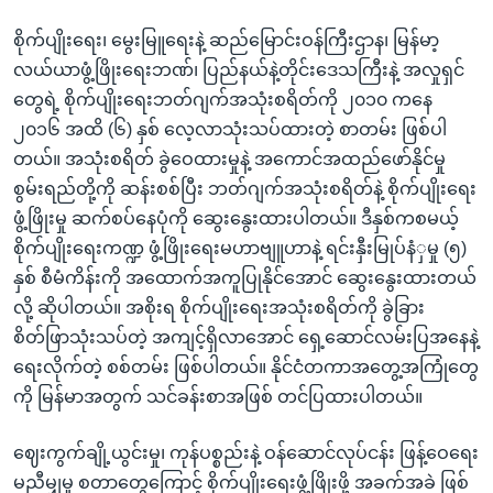
စိုက်ပျိုးရေး၊ မွေးမြူရေးနဲ့ ဆည်မြောင်းဝန်ကြီးဌာန၊ မြန်မာ့
လယ်ယာဖွံ့ဖြိုးရေးဘဏ်၊ ပြည်နယ်နဲ့တိုင်းဒေသကြီးနဲ့ အလှုရှင်
တွေရဲ့ စိုက်ပျိုးရေးဘတ်ဂျက်အသုံးစရိတ်ကို ၂၀၁၀ ကနေ
၂၀၁၆ အထိ (၆) နှစ် လေ့လာသုံးသပ်ထားတဲ့ စာတမ်း ဖြစ်ပါ
တယ်။ အသုံးစရိတ် ခွဲဝေထားမှုနဲ့ အကောင်အထည်ဖော်နိုင်မှု
စွမ်းရည်တို့ကို ဆန်းစစ်ပြီး ဘတ်ဂျက်အသုံးစရိတ်နဲ့ စိုက်ပျိုးရေး
ဖွံ့ဖြိုးမှု ဆက်စပ်နေပုံကို ဆွေးနွေးထားပါတယ်။ ဒီနှစ်ကစမယ့်
စိုက်ပျိုးရေးကဏ္ဍ ဖွံ့ဖြိုးရေးမဟာဗျူဟာနဲ့ ရင်းနှီးမြုပ်နံှမှု (၅)
နှစ် စီမံကိန်းကို အထောက်အကူပြုနိုင်အောင် ဆွေးနွေးထားတယ်
လို့ ဆိုပါတယ်။ အစိုးရ စိုက်ပျိုးရေးအသုံးစရိတ်ကို ခွဲခြား
စိတ်ဖြာသုံးသပ်တဲ့ အကျင့်ရှိလာအောင် ရှေ့ဆောင်လမ်းပြအနေနဲ့
ရေးလိုက်တဲ့ စစ်တမ်း ဖြစ်ပါတယ်။ နိုင်ငံတကာအတွေ့အကြုံတွေ
ကို မြန်မာအတွက် သင်ခန်းစာအဖြစ် တင်ပြထားပါတယ်။
ဈေးကွက်ချို့ယွင်းမှု၊ ကုန်ပစ္စည်းနဲ့ ဝန်ဆောင်လုပ်ငန်း ဖြန့်ဝေရေး
မညီမျှမှု စတာတွေကြောင့် စိုက်ပျိုးရေးဖွံ့ဖြိုးဖို့ အခက်အခဲ ဖြစ်