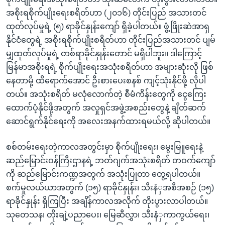
အစိုးရစိုက်ပျိုးရေးစရိတ်ဟာ (၂၀၁၆) တိုင်းပြည် အသားတင်
ထုတ်လုပ်မှုရဲ့ (၅) ရာခိုင်နှုန်းကျော် ရှိခဲ့ပါတယ်။ ဖွံ့ဖြိုးဆဲအာရှ
နိုင်ငံတွေရဲ့ အစိုးရစိုက်ပျိုးစရိတ်ဟာ တိုင်းပြည်အသားတင် ပျမ်
မျှထုတ်လုပ်မှုရဲ့ တစ်ရာခိုင်နှုန်းတောင် မရှိပါဘူး။ ဒါကြောင့်
မြန်မာအစိုးရရဲ့ စိုက်ပျိုးရေးအသုံးစရိတ်ဟာ အများဆုံးလို ဖြစ်
နေတာမို့ ထိရောက်အောင် ဦးစားပေးစနစ် ကျင့်သုံးနိုင်ဖို့ လိုပါ
တယ်။ အသုံးစရိတ် မလုံလောက်တဲ့ စီမံကိန်းတွေကို ငွေကြေး
ထောက်ပံ့နိုင်ဖို့အတွက် အလှုရှင်အဖွဲ့အစည်းတွေနဲ့ ချိတ်ဆက်
ဆောင်ရွက်နိုင်ရေးကို အလေးအနက်ထားရမယ်လို့ ဆိုပါတယ်။
စစ်တမ်းရေးတဲ့ကာလအတွင်းမှာ စိုက်ပျိုးရေး၊ မွေးမြူရေးနဲ့
ဆည်မြောင်းဝန်ကြီးဌာနရဲ့ ဘတ်ဂျက်အသုံးစရိတ် တဝက်ကျော်
ကို ဆည်မြောင်းကဏ္ဍအတွက် အသုံးပြုတာ တွေ့ရပါတယ်။
စက်မှုလယ်ယာအတွက် (၁၅) ရာခိုင်နှုန်း၊ သီးနံှအစီအစဉ် (၁၅)
ရာခိုင်နှုန်း ရှိကြပြီး အချိန်ကာလအလိုက် တိုးပွားလာပါတယ်။
သုတေသန၊ တိုးချဲ့ပညာပေး၊ မြေဆီလွှာ၊ သီးနံှကာကွယ်ရေး၊