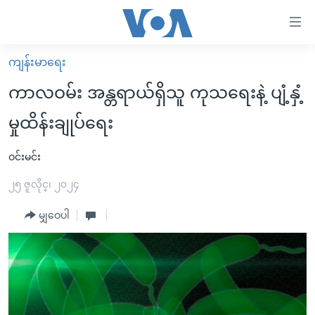
သုံး
ရ
လွယ်ကူ
ကျန်းမာရေး
မူလစာမျက်နှာ
စေ
ကာလဝမ်း အန္တရာယ်ရှိသူ ကုသရေးနဲ့ ပျံ့နှံ့
မြန်မာ
သည့်
မှုထိန်းချုပ်ရေး
ကမ္ဘာ့သတင်းများ
Link
ဗွီဒီယို
နိုင်ငံတကာ
ဝင်းမင်း
များ
သတင်းလွတ်လပ်ခွင့်
အမေရိကန်
၂၅ ဇူလိုင္၊ ၂၀၂၄
ပင်မ
ရပ်ဝန်းတခု လမ်းတခု အလွန်
တရုတ်
အကြောင်းအရာ
မျှဝေပါ
သို့
အင်္ဂလိပ်စာလေ့လာမယ်
အစ္စရေး-ပါလက်စတိုင်း
ကျော်
အပတ်စဉ်ကဏ္ဍများ
အမေရိကန်သုံးအီဒီယံ
ကြည့်
ရေဒီယိုနှင့်ရုပ်သံ အချက်အလက်များ
မကြေးမုံရဲ့ အင်္ဂလိပ်စာ
ရေဒီယို
ရန်
ပင်မ
ရေဒီယို/တီဗွီအစီအစဉ်
ရုပ်ရှင်ထဲက အင်္ဂလိပ်စာ
တီဗွီ