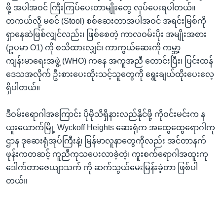
ဖို့ အပါအဝင် ကြီးကြပ်ပေးတာမျိုးတွေ လုပ်ပေးရပါတယ်။
တကယ်လို့ မစင် (Stool) စစ်ဆေးတာအပါအဝင် အရင်းမြစ်ကို
ရှာနေဆဲဖြစ်လျှင်လည်း၊ ဖြစ်စေတဲ့ ကာလဝမ်းပိုး အမျိုးအစား
(ဥပမာ O1) ကို စသိထားလျှင်၊ ကာကွယ်ဆေးကို ကမ္ဘာ့
ကျန်းမာရေးအဖွဲ့ (WHO) ကနေ အကူအညီ တောင်းပြီး၊ ပြင်းထန်
ဒေသအလိုက် ဦးစားပေးထိုးသင့်သူတွေကို ရွေးချယ်ထိုးပေးလေ့
ရှိပါတယ်။
ဒီဝမ်းရောဂါအကြောင်း ပိုမိုသိရှိနားလည်နိုင်ဖို့ ကိုဝင်းမင်းက န
ယူးယောက်မြို့ Wyckoff Heights ဆေးရုံက အထွေထွေရောဂါကု
ဌာန ဒုဆေးရုံအုပ်ကြီးနဲ့၊ မြန်မာလူနာတွေကိုလည်း အင်တာနက်
ဖုန်းကတဆင့် ကူညီကုသပေးလာခဲ့တဲ့၊ ကူးစက်ရောဂါအထူးကု
ဒေါက်တာဇေယျာသက် ကို ဆက်သွယ်မေးမြန်းခဲ့တာ ဖြစ်ပါ
တယ်။