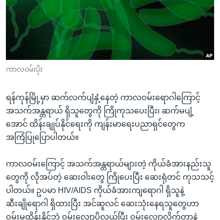
အ
သုတပဒေသာ အင်္ဂလိပ်စာ
ညွန်း
Learning English
စာမျက်နှာ
သို့
ဗွီအိုအေ လူမှုကွန်ယက်များ
ကျော်
ကြည့်
ကာလဝမ်းပိုး
ရန်
ဘာသာစကားများ
ရှာဖွေ
ရန်ကုန်မြို့မှာ ဆက်လက်ပျံနှံ့နေတဲ့ ကာလဝမ်းရောဂါကြောင့်
ရန်
အသက်အန္တရာယ် ရှိသူတွေကို ကြိုကုသပေးပြီး၊ ဆက်မပျံ့
နေရာ
အောင် ထိန်းချုပ်နိုင်ရေးကို ကျန်းမာရေးပညာရှင်တွေက
သို့
အကြံပြုပြောပါတယ်။
ကျော်
ရန်
ကာလဝမ်းကြောင့် အသက်အန္တရာယ်များတဲ့ ကိုယ်ခံအားနည်းသူ
တွေကို လိုအပ်တဲ့ ဆေးဝါးတွေ ကြိုပေးပြီး ဆေးရုံတင် ကုသသင့်
ပါတယ်။ ဥပမာ HIV/AIDS ကိုယ်ခံအားကျရောဂါ ရှိသူနဲ့
ဆီးချိုရောဂါ ရှိထားပြီး အင်ဆူလင် ဆေးသုံးနေရသူတွေဟာ
ဝမ်းမထိန်းနိုင်ဘဲ ဝမ်းလျှောပိုလွယ်ပြီး ဝမ်းလျှောလိုက်တာနဲ့