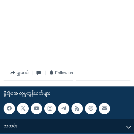
မျှဝေပါ
Follow us
ဗွီအိုအေ လူမှုကွန်ယက်များ
သတင်း