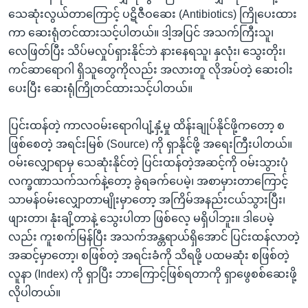
သေဆုံးလွယ်တာကြောင့် ပဋိဇီဝဆေး (Antibiotics) ကြိုပေးထား
ကာ ဆေးရုံတင်ထားသင့်ပါတယ်။ ဒါ့အပြင် အသက်ကြီးသူ၊
လေဖြတ်ပြီး သိပ်မလှုပ်ရှားနိုင်ဘဲ နားနေရသူ၊ နှလုံး၊ သွေးတိုး၊
ကင်ဆာရောဂါ ရှိသူတွေကိုလည်း အလားတူ လိုအပ်တဲ့ ဆေးဝါး
ပေးပြီး ဆေးရုံကြိုတင်ထားသင့်ပါတယ်။
ပြင်းထန်တဲ့ ကာလဝမ်းရောဂါပျံ့နှံ့မှု ထိန်းချုပ်နိုင်ဖို့ကတော့ စ
ဖြစ်စေတဲ့ အရင်းမြစ် (Source) ကို ရှာနိုင်ဖို့ အရေးကြီးပါတယ်။
ဝမ်းလျှောရာမှ သေဆုံးနိုင်တဲ့ ပြင်းထန်တဲ့အဆင့်ကို ဝမ်းသွားပုံ
လက္ခဏာသက်သက်နဲ့တော့ ခွဲရခက်ပေမဲ့၊ အစာမှားတာကြောင့်
သာမန်ဝမ်းလျှောတာမျိုးမှာတော့ အကြိမ်အနည်းငယ်သွားပြီး၊
ဖျားတာ၊ နုံးချိ့တာနဲ့ သွေးပါတာ ဖြစ်လေ့ မရှိပါဘူး။ ဒါပေမဲ့
လည်း ကူးစက်မြန်ပြီး အသက်အန္တရာယ်ရှိအောင် ပြင်းထန်လာတဲ့
အဆင့်မှာတော့၊ စဖြစ်တဲ့ အရင်းခံကို သိရဖို့ ပထမဆုံး စဖြစ်တဲ့
လူနာ (Index) ကို ရှာပြီး ဘာကြောင့်ဖြစ်ရတာကို ရှာဖွေစစ်ဆေးဖို့
လိုပါတယ်။