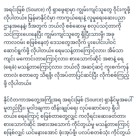
အရင်းမြစ် (Source) ကို ရှာဖွေရာမှာ ကျွမ်းကျင်သူတွေ ဝိုင်းကူဖို့
လိုပါတယ်။ မြန်မာနိုင်ငံမှာ ကာကွယ်ရေးနဲ့ လူမှုရေးဆေးပညာ
ဌာနအနေနဲ့၊ ဒီအတွက် ဘယ်လို စစ်ဆေးမှု စလုပ်သင့်တာကို
သင်ကြားပေးနေပြီး ကျွမ်းကျင်သူတွေ ရှိပြီးသားမို့၊ အခု
ကာလဝမ်း စဖြစ်နေတဲ့ ဒေသတွေအလိုက် ပူးပေါင်းပါဝင်
ဆောင်ရွက်ဖို့ လိုပါတယ်။ ရေမသန့်တာကြောင့်လား၊ အိမ်သာ
ကျင်း မကောင်းတာကြောင့်လား၊ စားသောက်ဆိုင် အစာနဲ့ ရေ
(ရေခဲ) မသန့်တာကြောင့်လား၊ ဘယ်လို အဆင့်ဆင့် ကူးစက်ကုန်
တာလဲ၊ စတာတွေ သိရဖို့၊ လိုအပ်တာပြင်ဆင်ပြီး လိုက်စစ်ကြည့်
ဖို့ လိုပါတယ်။
နိုင်ငံတကာအတွေ့အကြုံအရ အရင်းမြစ် (Source) ရှာနိုင်မှုအပေါ်
မူတည်ပြီး၊ မူဝါဒချကာ ထိန်းချုပ်ရေး လုပ်ဆောင်လေ့ ရှိပါ
တယ်။ ရေကြောင့် စဖြစ်တာတွေ့လျှင် ကလိုရင်းဆေးခတ်တာ၊
စားသောက်ဆိုင် အစားအသောက် ကိုင်တွယ်မှု မသန့်တာကြောင့်
စဖြစ်လျှင် ယင်မနားအောင် ဖုံးအုပ်ဖို့၊ ပလပ်စတစ်သုံး ကိုင်တွယ်