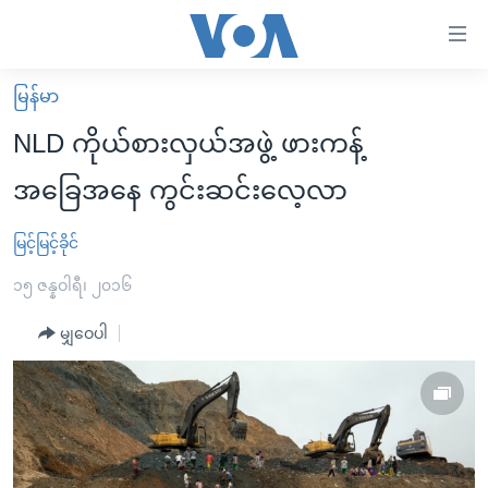
သုံး
ရ
လွယ်ကူ
မြန်မာ
မူလစာမျက်နှာ
စေ
NLD ကိုယ်စားလှယ်အဖွဲ့ ဖားကန့်
မြန်မာ
သည့်
အခြေအနေ ကွင်းဆင်းလေ့လာ
ကမ္ဘာ့သတင်းများ
Link
ဗွီဒီယို
နိုင်ငံတကာ
မြင့်မြင့်ခိုင်
များ
သတင်းလွတ်လပ်ခွင့်
အမေရိကန်
၁၅ ဇန္နဝါရီ၊ ၂၀၁၆
ပင်မ
ရပ်ဝန်းတခု လမ်းတခု အလွန်
တရုတ်
အကြောင်းအရာ
မျှဝေပါ
သို့
အင်္ဂလိပ်စာလေ့လာမယ်
အစ္စရေး-ပါလက်စတိုင်း
ကျော်
အပတ်စဉ်ကဏ္ဍများ
အမေရိကန်သုံးအီဒီယံ
ကြည့်
ရေဒီယိုနှင့်ရုပ်သံ အချက်အလက်များ
မကြေးမုံရဲ့ အင်္ဂလိပ်စာ
ရေဒီယို
ရန်
ပင်မ
ရေဒီယို/တီဗွီအစီအစဉ်
ရုပ်ရှင်ထဲက အင်္ဂလိပ်စာ
တီဗွီ