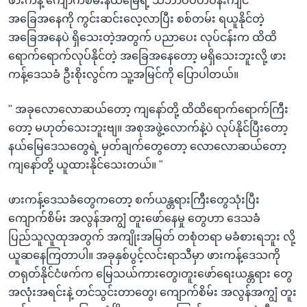
ဖားကန့် ကျောက်စိမ်းနယ်မြေရဲ့ သဘာဝပတ်ဝန်းကျင်
အခြေအနေကို ကွင်းဆင်းလေ့လာပြီး စစ်တမ်း ရယူနိုင်တဲ့
အခြေအနေပဲ ရှိသေးတဲ့အတွက် ပညာပေး လုပ်ငန်းက ထိထိ
ရောက်ရောက်လုပ်နိုင်တဲ့ အခြေအနေတော့ မရှိသေးဘူးလို့ ဖား
ကန့်ဒေသခံ ဦးစိုးလွင်က သူ့အမြင်ကို ပြောပါတယ်။
" အခုလောလောဆယ်တော့ ကျနော်တို့ ထိထိရောက်ရောက်ကြီး
တော့ မဟုတ်သေးဘူးဗျ။ အစုအဖွဲ့လောက်နဲ့ပဲ လုပ်နိုင်ပြီးတော့
နယ်မြေဒေသတွေရဲ့ မှတ်ချက်တွေတော့ လောလောဆယ်တော့
ကျနော်တို့ ယူထားနိုင်သေးတယ်။ "
ဖားကန့်ဒေသခံတွေကတော့ စက်ယန္တရားကြီးတွေသုံးပြီး
ကျောက်စိမ်း အလွန်အကျွံ တူးဖော်နေမှု တွေဟာ ဒေသခံ
ပြည်သူလူထုအတွက် အကျိုးအမြတ် တစုံတရာ မခံစားရဘူး လို့
ယူဆနေကြတာပါ။ အခုနှစ်ပွင့်လင်းရာသီမှာ ဖားကန့်ဒေသကို
တရုတ်နိုင်ငံဖက်က မြေသယ်ကားတွေ၊တူးဖော်ရေးယန္တရား တွေ
အလုံးအရင်းနဲ့ တင်သွင်းတာတွေ၊ ကျောက်စိမ်း အလွန်အကျွံ တူး