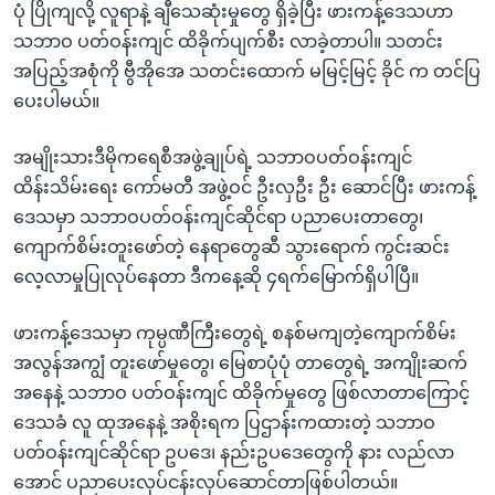
ပုံ ပြိုကျလို့ လူရာနဲ့ ချီသေဆုံးမှုတွေ ရှိခဲ့ပြီး ဖားကန့်ဒေသဟာ
သဘာဝ ပတ်ဝန်းကျင် ထိခိုက်ပျက်စီး လာခဲ့တာပါ။ သတင်း
အပြည့်အစုံကို ဗွီအိုအေ သတင်းထောက် မမြင့်မြင့် ခိုင် က တင်ပြ
ပေးပါမယ်။
အမျိုးသားဒီမိုကရေစီအဖွဲ့ချုပ်ရဲ့ သဘာဝပတ်ဝန်းကျင်
ထိန်းသိမ်းရေး ကော်မတီ အဖွဲ့ဝင် ဦးလှဦး ဦး ဆောင်ပြီး ဖားကန့်
ဒေသမှာ သဘာဝပတ်ဝန်းကျင်ဆိုင်ရာ ပညာပေးတာတွေ၊
ကျောက်စိမ်းတူးဖော်တဲ့ နေရာတွေဆီ သွားရောက် ကွင်းဆင်း
လေ့လာမှုပြုလုပ်နေတာ ဒီကနေ့ဆို ၄ရက်မြောက်ရှိပါပြီ။
ဖားကန့်ဒေသမှာ ကုမ္ပဏီကြီးတွေရဲ့ စနစ်မကျတဲ့ကျောက်စိမ်း
အလွန်အကျွံ တူးဖော်မှုတွေ၊ မြေစာပုံပုံ တာတွေရဲ့ အကျိုးဆက်
အနေနဲ့ သဘာဝ ပတ်ဝန်းကျင် ထိခိုက်မှုတွေ ဖြစ်လာတာကြောင့်
ဒေသခံ လူ ထုအနေနဲ့ အစိုးရက ပြဌာန်းကထားတဲ့ သဘာဝ
ပတ်ဝန်းကျင်ဆိုင်ရာ ဥပဒေ၊ နည်းဥပဒေတွေကို နား လည်လာ
အောင် ပညာပေးလုပ်ငန်းလုပ်ဆောင်တာဖြစ်ပါတယ်။