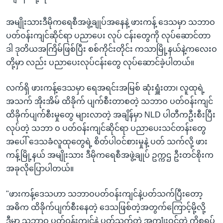
အမျိုးသားဒီမိုကရေစီအဖွဲ့ချုပ်အနေနဲ့ ဖားကန့် ဒေသမှာ သဘာဝ
ပတ်ဝန်းကျင်ဆိုင်ရာ ပညာပေး လုပ် ငန်းတွေကို လုပ်ဆောင်တာ
ဒါ ဒုတိယအကြိမ်ဖြစ်ပြီး စစ်ကိုင်းတိုင်း ကသာမြို့နယ်နဲ့ကလေးဝ
တို့မှာ လည်း ပညာပေးလုပ်ငန်းတွေ လုပ်ဆောင်ခဲ့ပါတယ်။
လက်ရှိ ဖားကန့်ဒေသမှာ ရေအရင်းအမြစ် ဆုံးရှူံးတာ၊ လူထုရဲ့
အသက် အိုးအိမ် ထိခိုက် ပျက်စီးတာစတဲ့ သဘာဝ ပတ်ဝန်းကျင်
ထိခိုက်ပျက်စီးမှုတွေ များလာတဲ့ အချိန်မှာ NLD ပါတီကဦးစီးပြီး
လုပ်တဲ့ သဘာ ဝ ပတ်ဝန်းကျင်ဆိုင်ရာ ပညာပေးသင်တန်းတွေ
အပေါ် ဒေသခံလူထုတွေရဲ့ စိတ်ပါဝင်စားမှုနဲ့ ပတ် သက်လို့ ဖား
ကန့်မြို့နယ် အမျိုးသား ဒီမိုကရေစီအဖွဲ့ချုပ် ဥက္ကဌ ဦးတင်စိုးက
အခုလိုပြောပါတယ်။
"ဖားကန့်ဒေသဟာ သဘာဝပတ်ဝန်းကျင်နဲ့ပတ်သက်ပြီးတော့
အဓိက ထိခိုက်ပျက်စီးနေတဲ့ ဒေသဖြစ်တဲ့အတွက်ကြောင့်မို့လို့
ဒီမှာ သဘာဝ ပတ်ဝန်းကျင်နဲ့ ပတ်သက်တဲ့ အကျုံးဝင်တဲ့ ကိစ္စရပ်