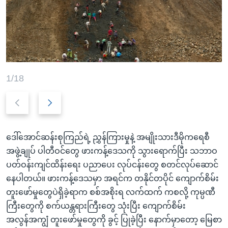
အ
သုတပဒေသာ အင်္ဂလိပ်စာ
ညွန်း
Learning English
စာမျက်နှာ
သို့
ဗွီအိုအေ လူမှုကွန်ယက်များ
ကျော်
ကြည့်
1/18
ရန်
ဘာသာစကားများ
Previous
Next
ရှာဖွေ
slide
slide
ရန်
နေရာ
ဒေါ်အောင်ဆန်းစုကြည်ရဲ့ ညွှန်ကြားမှုနဲ့ အမျိုးသားဒီမိုကရေစီ
သို့
အဖွဲ့ချုပ် ပါတီဝင်တွေ ဖားကန့်ဒေသကို သွားရောက်ပြီး သဘာဝ
ကျော်
ပတ်ဝန်းကျင်ထိန်းရေး ပညာပေး လုပ်ငန်းတွေ စတင်လုပ်ဆောင်
ရန်
နေပါတယ်။ ဖားကန့်ဒေသမှာ အရင်က တနိုင်တပိုင် ကျောက်စိမ်း
တူးဖော်မှုတွေပဲရှိခဲ့ရာက စစ်အစိုးရ လက်ထက် ကစလို့ ကုမ္ပဏီ
ကြီးတွေကို စက်ယန္တရားကြီးတွေ သုံးပြီး ကျောက်စိမ်း
အလွန်အကျွံ တူးဖော်မှုတွေကို ခွင့် ပြုခဲ့ပြီး နောက်မှာတော့ မြေစာ