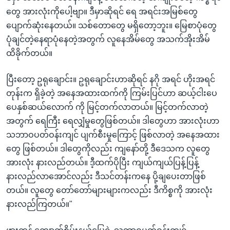
တွေ အားလုံးကိုပေါ့ဗျာ။ ဒီမှာဆိုရင် ရေ အရင်းအမြစ်တွေ
ပျောက်ဆုံးနေတယ်။ သစ်တောတွေ မရှိတော့ဘူး။ မြေစာပုံတွေ
ပုံချင်တဲ့နေရာပုံနေတဲ့အတွက် လူနေအိမ်တွေ အသက်အိုးအိမ်
ထိခိုက်တယ်။
ပြီးတော့ ဥရုချောင်း။ ဥရုချောင်းဟာဆိုရင် နဂို အရင် ဟိုးအရင်
တုန်းက ရှိခဲ့တဲ့ အနေအထားထက်ကို ကြမ်းပြင်ဟာ ဆယ့်ငါးပေ
ပေနှစ်ဆယ်လောက် ကို မြင့်တက်လာတယ်။ မြင့်တက်လာတဲ့
အတွက် ရေကြီး ရေလျှံမှုတွေဖြစ်တယ်။ ဒါတွေဟာ အားလုံးဟာ
သဘာဝပတ်ဝန်းကျင် ပျက်စီးမှုကြောင့် ဖြစ်လာတဲ့ အနေအထား
တွေ ဖြစ်တယ်။ ဒါတွေကိုလည်း ကျနော်တို့ ဒီဒေသက လူတွေ
အားလုံး နားလည်တယ်။ ဒီ့ထက်ပိုပြီး ကျယ်ကျယ်ပြန့်ပြန့်
နားလည်လာအောင်လည်း ဒီသင်တန်းကနေ ပို့ချပေးတာဖြစ်
တယ်။ လူတွေ တော်တော်များများကလည်း ဒီကိစ္စကို အားလုံး
နားလည်ကြတယ်။"