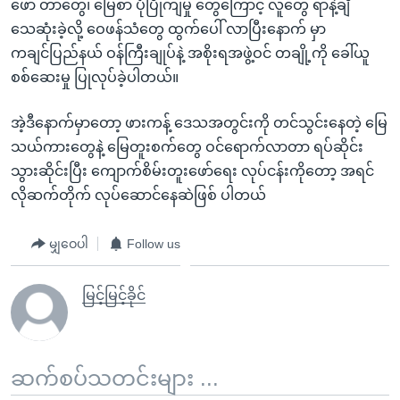
ဖော် တာတွေ၊ မြေစာ ပုံပြိုကျမှု တွေကြောင့် လူတွေ ရာနဲ့ချီ
သေဆုံးခဲ့လို့ ဝေဖန်သံတွေ ထွက်ပေါ် လာပြီးနောက် မှာ
ကချင်ပြည်နယ် ဝန်ကြီးချုပ်နဲ့ အစိုးရအဖွဲ့ဝင် တချို့ကို ခေါ်ယူ
စစ်ဆေးမှု ပြုလုပ်ခဲ့ပါတယ်။
အဲ့ဒီနောက်မှာတော့ ဖားကန့် ဒေသအတွင်းကို တင်သွင်းနေတဲ့ မြေ
သယ်ကားတွေနဲ့ မြေတူးစက်တွေ ဝင်ရောက်လာတာ ရပ်ဆိုင်း
သွားဆိုင်းပြီး ကျောက်စိမ်းတူးဖော်ရေး လုပ်ငန်းကိုတော့ အရင်
လိုဆက်တိုက် လုပ်ဆောင်နေဆဲဖြစ် ပါတယ်
မျှဝေပါ
Follow us
မြင့်မြင့်ခိုင်
ဆက်စပ်သတင်းများ ...