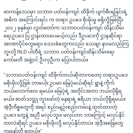
ဖားကန့်ဒေသမှာ သဘာဝ ပတ်ဝန်းကျင် ထိခိုက် ပျက်စီးရခြင်းရဲ့
အဓိက အကြောင်းရင်း က တရား ဥပဒေ စိုးမိုးမှု မရှိလို့ဖြစ်ပြီး
၂၀၁၂ ခုနှစ်မှာ လွှတ်တော်က သဘာဝပတ်ဝန်းကျင် ထိန်းသိမ်း
ရေးဥပဒေ ပြ ဌာန်းထားပေမယ့်လည်း ဒီဥပဒေကို ဌာနဆိုင်ရာ
အာဏာပိုင်တွေရော၊ ဒေသခံတွေကလည်း သေချာ နားမလည်ကြ
ဘူးလို့ NLD ပါတီရဲ့ သဘာဝ ပတ်ဝန်းကျင်ထိန်းသိမ်းရေး
ကော်မတီ အဖွဲ့ဝင် ဦးလှဦးက ပြောပါတယ်။
"သဘာဝပတ်ဝန်းကျင် ထိခိုက်တယ်ဆိုတာကတော့ တရားဥပဒေ
မစိုးမိုးလို့ဖြစ် တာပေါ့။ ဥပမာ မြေပုံမယ်ဆိုရင် ရွာနဲ့ ကိုက်
ဘယ်လောက်ဝေး ရမယ်။ မြေပုံရဲ့ အတိုင်းအတာ ဘယ်လိုရှိရ
မယ်။ ဓာတ်သတ္တု တူးဖော်တဲ့ နေရာရဲ့ ဧရိယာ ဘယ်လိုရှိရမယ်။
အဲ့ဒီ့ကိစ္စတွေကို အရင် စည်းမျဉ်းစည်းကမ်းနဲ့ ထုတ်ထားတဲ့
ဥပဒေ တွေနဲ့ အညီ မလုပ်ဘူး။ မလုပ်တာ ဘာကြောင့် မလုပ်နိုင်
တာလဲဆိုရင် ဥပဒေ မစိုးမိုးလို့ မလုပ်နိုင်တာပဲ။ အဲ့ဒီ့အဖြေတွေ
ကျနော်တို့ ရတယ်။"