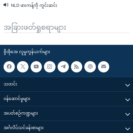
NLD ဖားကန့်ကို ကွင်းဆင်း
အခြားဖတ်ရှုစရာများ
ဗွီအိုအေ လူမှုကွန်ယက်များ
သတင်း
၀န်ဆောင်မှုများ
အပတ်စဉ်ကဏ္ဍများ
အင်္ဂလိပ်သင်ခန်းစာများ