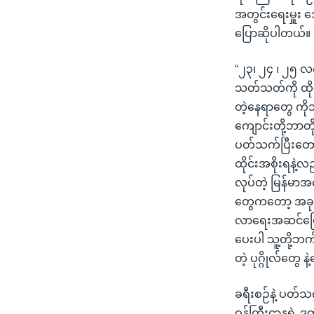
အတွင်းရေးမှူး 
ပြောဆိုပါတယ်။
“၂၃၊ ၂၄ ၊ ၂၅ လ
သတ်သတ်ကို ထို
တဲ့နေရာတွေ ကို
ကျောင်းတို့ဘာတ
ပတ်သက်ပြီးတော
ထိုင်းအစိုးရနဲ
လုပ်တဲ့ မြန်မာ
တွေကတော့ အခုထိ
လာရေးအဆင်ပြေလာ
ပေးပါ သူ့တို့ဘ
တဲ့ ပုဂ္ဂိုလ်တွေ
ခရီးစဉ်နဲ့ ပတ်သက
ဝန်ကြီးဌာနရဲ့ ဒ