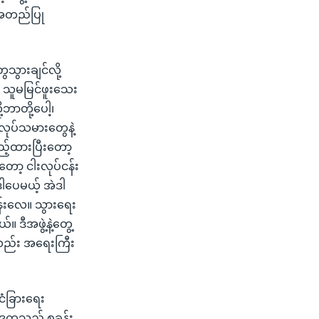
း အတည်ပြု
သွားချင်လို့
သူမမြင်ဖူးသေး
ာတို့ပေါ့၊
လုပ်သမားတွေနဲ့
်ထားပြီးတော့
ော့ ငါးလုပ်ငန်း
ါပေမယ့် အဲဒါ
န်းလေ။ သွားရေး
ီအဖွဲ့နဲ့တွေ့
ကလည်း အရေးကြီး
်ငံခြားရေး
ဒုက္ခသည် စခန်း