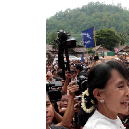
သုတပဒေသာ အင်္ဂလိပ်စာ
အ
ညွန်း
စာမျက်နှာ
သို့
ကျော်
ကြည့်
ရန်
ရှာဖွေ
ရန်
နေရာ
သို့
ကျော်
ရန်