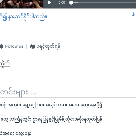
0:00
တ်၍ နားဆင်နိုင်ပါသည်။
EMBED
Follow us
ပရင့်ထုတ်ရန်
ီထိုက်
်းများ ...
ံခရီးစဉ် အတွင်း ရွှေ့ေ့ပြာင်းအလုပ်သမားအရေး ဆွေးနွေးဖို့ရှိ
တွေ သင်္ကြန်တွင်း ဌာနေပြန်ခွင့်ပြုမိန့် ထိုင်းအစိုးရထုတ်ပြန်
ိုင်ငံအရေး ဆွေးနွေး