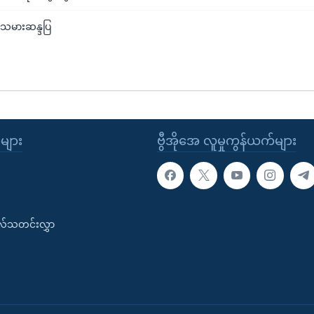
်သမားဆန္ဒပြ
ုများ
ဗွီအိုအေ လူမှုကွန်ယက်များ
းလ်သတင်းလွှာ