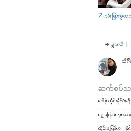
သီးခြားခွဲထု
မျှဝေပါ
သိင်္ဂ
ဆက်စပ်သတင
ဒေါ်စု ထိုင်းနိုင်င
ရွှေ့ပြောင်းလုပ်သား
ထိုင်းနဲ့ မြန်မာ ၂ န