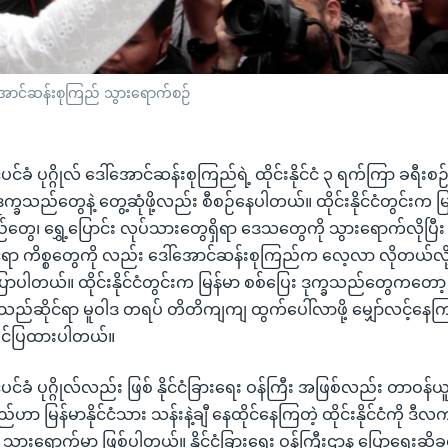
အောင်ဆန်းစုကြည် သွားရောက်စဉ်
်ပင်ခံ ပုဂ္ဂိုလ် ဒေါ်အောင်ဆန်းစုကြည်ရဲ့ ထိုင်းနိုင်ငံ ၃ ရက်ကြာ ခရီးစ
 ဒုက္ခသည်တွေနဲ့ တွေ့ဆုံဖို့လည်း စီစဉ်နေပါတယ်။ ထိုင်းနိုင်ငံတွင်းက မြ
်တွေ၊ ရွှေ့ပြောင်း လုပ်သားတွေရှိရာ ဒေသတွေကို သွားရောက်လိုပြ
်ရာ ကိစ္စတွေကို လည်း ဒေါ်အောင်ဆန်းစုကြည်က လေ့လာ လိုတယ်လို့ န
ာပါတယ်။ ထိုင်းနိုင်ငံတွင်းက မြန်မာ စစ်ပြေး ဒုက္ခသည်တွေကတော့ 
ခသည်ဆိုင်ရာ မူဝါဒ တရပ် တိတိကျကျ ထွက်ပေါ်လာဖို့ မျှော်လင့်နေက
တင်ပြထားပါတယ်။
င်ပင်ခံ ပုဂ္ဂိုလ်လည်း ဖြစ် နိုင်ငံခြားရေး ဝန်ကြီး အဖြစ်လည်း တာဝန်
 မြန်မာနိုင်ငံသား သန်းနဲ့ချီ နေထိုင်နေကြတဲ့ ထိုင်းနိုင်ငံကို ဒီလကုန်
ွားရောက်မှာ ဖြစ်ပါတယ်။ နိုင်ငံခြားရေး ဝန်ကြီးဌာန ပြောရေးဆိုခွင့