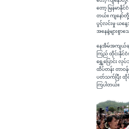
တော့ ကျနော်တို
တော့ မြန်မာနိုင
တယ်။ ကျနော်တို့
ပွင့်လင်းမှု ယ
အနေနဲ့များစွာသ
နေအိမ်အကျယ်ချု
ကြည် ထိုင်းနိုင
ရွှေ့ပြောင်း လုပ
ထိပ်တန်း တာဝန်ရ
ပတ်သက်ပြီး ထိုင
ကြပါတယ်။