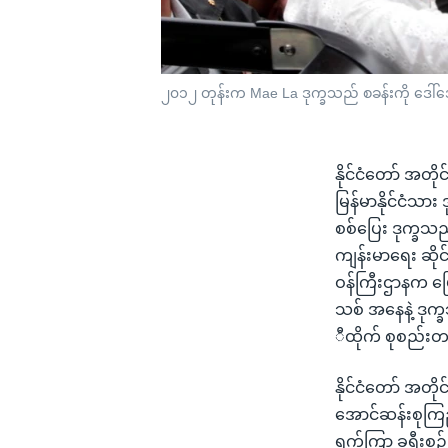
၂၀၁၂ တုန်းက Mae La ဒုက္ခသည် စခန်းကို ဒေါ်
နိုင်ငံတော် အတိုင
မြန်မာနိုင်ငံသား
စစ်ပြေး ဒုက္ခသည
ကျန်းမာရေး ဆိုင
ဝန်ကြီးဌာနက ပြေ
သစ် အနေနဲ့ ဒုက္
ီထိုက် စုစည်း
နိုင်ငံတော် အတို
အောင်ဆန်းစုကြည်ဟာ
ရက်ကြာ ခရီးစဉ် သ