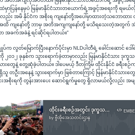
့က အတိအကျလိုအပ်တယ်။ မြန်မာနိုင်ငံသားတယောက်ရဲ့ အခွင့်အရေးကိ
်ငံထဲမှာပြန်နေမှပဲ မြန်မာနိုင်ငံသားတယောက်ရဲ့အခွင့်အရေးကို ရမယ်လ
လည်း အမိ နိုင်ငံက အစိုးရ ကျနော်တို့အပေါ်မှာထားတဲ့သဘောထား တိ
နေ့အထိ ကျနော်တို့ ဘာမှ အတိအကျကျနော်တို့ မသိရသေးတဲ့အတွက် အဲဒ
ော အခက်အခဲနဲ့ ရင်ဆိုင်ရပါတယ်။”
ပ်က လွတ်မြောက်ပြီးနောက်ပိုင်းမှာ NLDပါတီရဲ့ ခေါင်းဆောင် ဒေါ်
်ငံကို ၂၀၁၂ ခုနှစ်က သွားရောက်ခဲ့တာမှာလည်း မြန်မာနိုင်ငံသား ဒုက္ခ
်သားတွေနဲ့ တွေ့ဆုံခဲ့ပါတယ်။ ဒါပေမယ့် ဒီတကြိမ် ထိုင်းနိုင်ငံ ခရီးစဉ
ှိသူ တဦးအနေနဲ့ သွားရောက်မှာ ဖြစ်တာကြောင့် မြန်မာနိုင်ငံသားတွေရ
်းအစိုးရကို တွန်းအားပေး ဆောင်ရွက်မှုတွေ ရှိလာမယ်လို့လည်း အမျာ
ထိုင်းခရီးစဉ်အတွင်း ဒုက္ခသည်တွေနဲ့ တွေ့ဆုံဖို့ ဒေါ်စု စီစဉ်
EMBE
by
ဗွီအိုအေသတင်းဌာန
No media source currently available