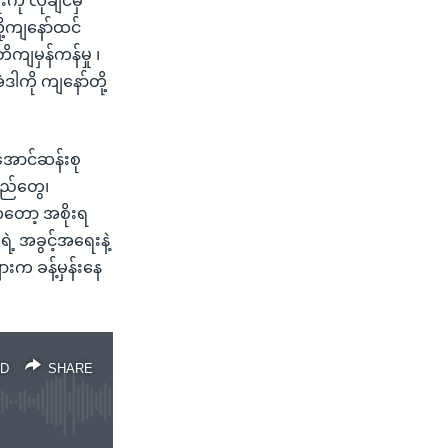
ု လိုချင်မှ
ို့ကျနော်ထင်
ကျမှန်ကန်မှု ၊
ါကို ကျနော်တို့
အောင်ဆန်းစု
သည်တွေ၊
်ကတော့ အစိုးရ
ဲ့ အခွင့်အရေးနဲ့
းက ခန့်မှန်းနေ
D
SHARE