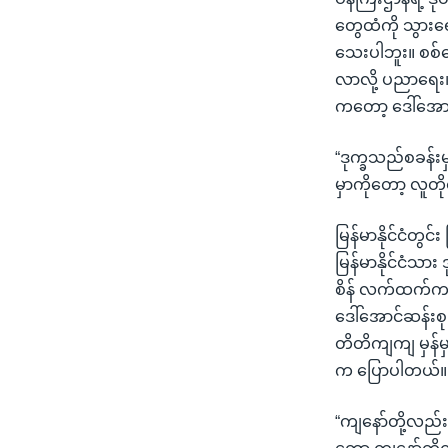
တွေထံကို သွားရ
သေးပါဘူး။ စစ်ပြေ
လာလို့ ပညာရေး၊ 
ကတော့ ဒေါ်အောင
“ဒုက္ခသည်စခန်း
မှာကိုတော့ လူတိ
မြန်မာနိုင်ငံတွင
မြန်မာနိုင်ငံသ
စိန် လက်ထက်ကရေ
ဒေါ်အောင်ဆန်းစ
တိတိကျကျ မှန်မှ
က ပြောပါတယ်။
“ကျနော်တို့လည်း