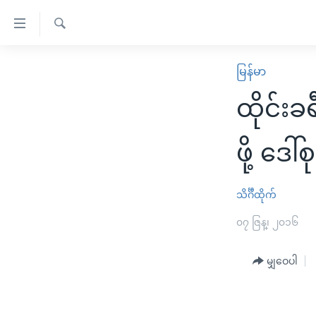
သုံး
ရ
ရှာဖွေ
လွယ်ကူ
မူလစာမျက်နှာ
မြန်မာ
ရ
စေ
မြန်မာ
လာ
ထိုင်းခ
သည့်
ဒ်
ကမ္ဘာ့သတင်းများ
Link
ဗွီဒီယို
နိုင်ငံတကာ
ဖို့ ဒေါ်
များ
သတင်းလွတ်လပ်ခွင့်
အမေရိကန်
ပင်မ
ရပ်ဝန်းတခု လမ်းတခု အလွန်
တရုတ်
သိင်္ဂီထိုက်
အကြောင်းအရာ
အင်္ဂလိပ်စာလေ့လာမယ်
အစ္စရေး-ပါလက်စတိုင်း
၀၇ ဇြန္၊ ၂၀၁၆
သို့
အပတ်စဉ်ကဏ္ဍများ
အမေရိကန်သုံးအီဒီယံ
ကျော်
မျှဝေပါ
ကြည့်
ရေဒီယိုနှင့်ရုပ်သံ အချက်အလက်များ
မကြေးမုံရဲ့ အင်္ဂလိပ်စာ
ရေဒီယို
ရန်
ရေဒီယို/တီဗွီအစီအစဉ်
ရုပ်ရှင်ထဲက အင်္ဂလိပ်စာ
တီဗွီ
ပင်မ