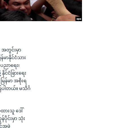
ဉ် အတွင်းမှာ
န်မာနိုင်ငံသား
ီး ပညာရေး၊
ိုင်ငံခြားရေး
မြန်မာ အစိုးရ
ြပါတယ်။ မသိင်္ဂ
ယူထားသူ ဒေါ်
ပိုင်းမှာ သုံး
်အဖွဲ့