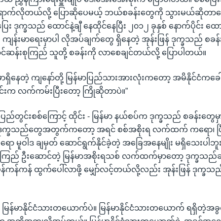
ောက်လိုတယ်လို့ ပြောဆိုပေမယ့် ဘယ်စခန်းတွေကို သွားမယ်ဆိုတာ
း ဒုက္ခသည် ထောင်နဲ့ချီ နေထိုင်နေပြီး ၂၀၁၂ ခုနှစ် နောက်ပိုင်း ထော
ကျန်းမာရေးမှာပါ လိုအပ်ချက်တွေ ရှိနေတဲ့ အုန်းဖြန် ဒုက္ခသည် စခန
်ဆန်းစုကြည် သူတို့ စခန်းကို လာစေချင်တယ်လို့ ပြောပါတယ်။
မှာရှိနေတဲ့ ကျနော်တို့ မြန်မာပြည်သားအားလုံးကတော့ အမိနိုင်ငံက
ုင်းက လက်ကမ်းပြီးတော့ ကြိုဆိုတာပဲ။”
်း ပြည်တွင်းစစ်ကြောင့် ထိုင်း - မြန်မာ နယ်စပ်က ဒုက္ခသည် စခန်းတွေမှ
ား ဒုက္ခသည်တွေအတွက်ကတော့ အရင် စစ်အစိုးရ လက်ထက် ကရော၊ ပြီးခ
ာ မူဝါဒ ချမှတ် ဆောင်ရွက်နိုင်ခဲ့တဲ့ အခြေအနေမျိုး မရှိသေးပါဘူ
ုကြည် ဦးဆောင်တဲ့ မြန်မာအစိုးရသစ် လက်ထက်မှာတော့ ဒုက္ခသည်ဆိ
န်ကန်ကန် ထွက်ပေါ်လာဖို့ မျှော်လင့်တယ်လို့လည်း အုန်းဖြန် ဒုက္ခသည
 မြန်မာနိုင်ငံသားတယောက်ပဲ။ မြန်မာနိုင်ငံသားတယောက် ရရှိတဲ့အခွင