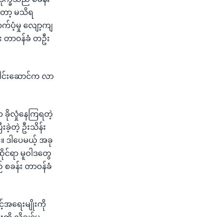
တော့ မသိရ
က်ပံ့မှု လျော့ကျ
်း တာဝန်ခံ တဦး
ခေါင်းဆောင်က လာ
ာ ခိုလှုံနေကြရတဲ့
ဲ့တဲ့ ဦးသိန်း
း။ ဒါပေမယ့် အခု
ုင်ရာ မူဝါဒတွေ
် စခန်း တာဝန်ခံ
့်အရေးမျိုးကို