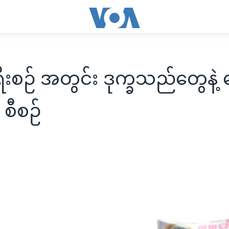
ရီးစဉ် အတွင်း ဒုက္ခသည်တွေနဲ့ တ
စု စီစဉ်