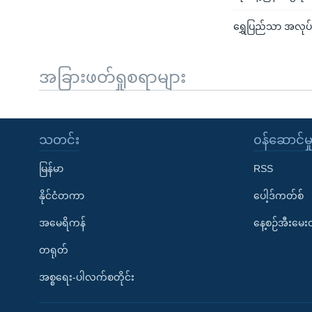
ရွှေပြည်သာ အလုပ
အခြားဖတ်ရှုစရာများ
သတင်း
၀န်ဆောင်မှ
မြန်မာ
RSS
နိုင်ငံတကာ
ပေါ့ဒ်ကတ်စ်
အမေရိကန်
နေ့စဉ်အီးမေ
တရုတ်
အစ္စရေး-ပါလက်စတိုင်း