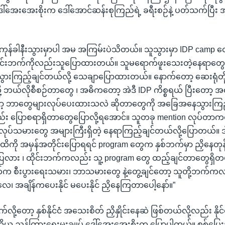
ဒေါ်အေးအေးစိုးက ဒေါ်အောင်ဆန်းစုကြည်ရဲ့ ခရီးစဉ်နဲ့ ပတ်သက်ပြီ
ကုန်ခါနီးသွားမှာပါ အမ အကြမ်းပဲသိတယ်။ သူသွားမှာ IDP camp တွေ
င်းဘက်ကိုလည်းသူပြောထားတယ်။ သူမရောက်ဖူးသေးတဲ့နေရာတွေ 
သွားကြည့်ချင်တယ်လို့ သေချာပြောထားတယ်။ နောက်တော့ ဆေးရုံတို့ဘ
ို့ ဘယ်လိုစီစဉ်တာတွေ ၊ အဓိကတော့ အဲဒီ IDP ကိစ္စရယ် ပြီးတော့ အ
့ ဘာတွေများလုပ်ပေးထားသလဲ ဆိုတာတွေကို အခြေအနေသွားကြည့
့လည်း ပြောစရာရှိတာတွေပြောလို့ရအောင်။ သူတခု mention လုပ်တာကတ
အလုပ်သမားတွေ အများကြီးရှိတဲ့ နေရာကြည့်ချင်တယ်လို့ပြောတယ်။ ဒ
ကို အမှန်အတိုင်းပြောရရင် program တွေက နှစ်ဘက်မှာ ညှိနေတု
း ၊ ထိုင်းဘက်ကလည်း သူ့ program တွေ ထည့်ချင်တာတွေရှိတယ်။ ဒ
က်က စီးပွားရေးသမား၊ ဘာသမားတွေ နဲ့တွေ့ချင်တော့ သူတို့ဘက်
 နဲ့လေ၊ အချိန်ကပေးနိုင် မပေးနိုင် ညှိနေကြတာပေါ့နော်။”
်လို့တော့ နှစ်နိုင်ငံ အသေးစိတ် ညှိနှိုင်းနေဆဲ ဖြစ်တယ်လို့လည်း နိုင
ုတိယ ညွှန်ကြားရေးမှူးချုပ် ဒေါ်အေးအေးစိုးက ပြောပါတယ်။ စစ်ပြေး