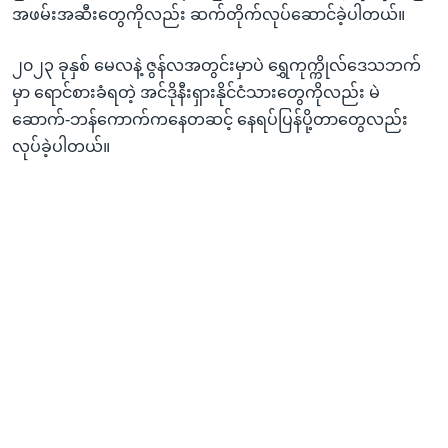
အဖမ်းအဆီးတွေကိုလည်း ဆက်တိုက်လုပ်ဆောင်ခဲ့ပါတယ်။
၂၀၂၃ ခုနှစ် မေလနဲ့ ဇွန်လအတွင်းမှာပဲ ရွှေကုက္ကိုလ်ဒေသဘက်
မှာ ရောင်စားခံရတဲ့ အင်ဒိုနီးရှားနိုင်ငံသားတွေကိုလည်း မဲ
ဆောက်-ဘန်ကောက်ကနေတဆင့် နေရပ်ပြန်ပို့တာတွေလည်း
လုပ်ခဲ့ပါတယ်။