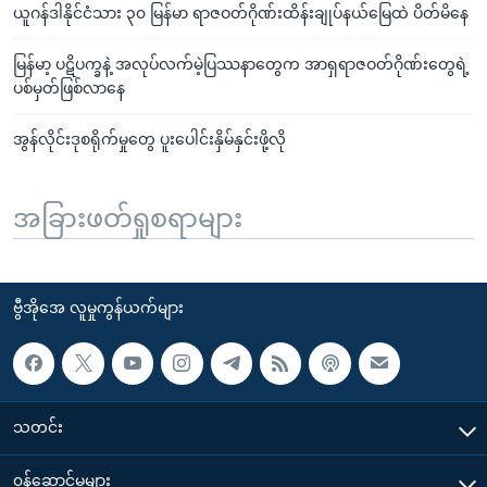
ယူဂန်ဒါနိုင်ငံသား ၃၀ မြန်မာ ရာဇဝတ်ဂိုဏ်းထိန်းချုပ်နယ်မြေထဲ ပိတ်မိနေ
မြန်မာ့ ပဋိပက္ခနဲ့ အလုပ်လက်မဲ့ပြဿနာတွေက အာရှရာဇဝတ်ဂိုဏ်းတွေရဲ့
ပစ်မှတ်ဖြစ်လာနေ
အွန်လိုင်းဒုစရိုက်မှုတွေ ပူးပေါင်းနှိမ်နှင်းဖို့လို
အခြားဖတ်ရှုစရာများ
ဗွီအိုအေ လူမှုကွန်ယက်များ
သတင်း
၀န်ဆောင်မှုများ