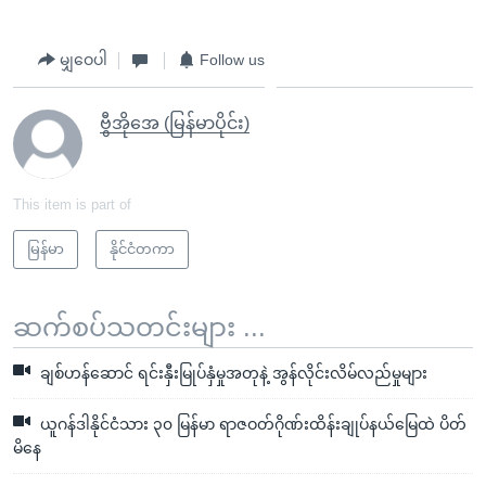
မျှဝေပါ
Follow us
ဗွီအိုအေ (မြန်မာပိုင်း)
This item is part of
မြန်မာ
နိုင်ငံတကာ
ဆက်စပ်သတင်းများ ...
ချစ်ဟန်ဆောင် ရင်းနှီးမြုပ်နှံမှုအတုနဲ့ အွန်လိုင်းလိမ်လည်မှုများ
ယူဂန်ဒါနိုင်ငံသား ၃၀ မြန်မာ ရာဇဝတ်ဂိုဏ်းထိန်းချုပ်နယ်မြေထဲ ပိတ်
မိနေ