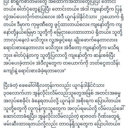
ပြီး စာရွက်စာတမ်းတွေ အထောက်အထားတွေပြပြီး တောင်း
တယ်။ ဓါတ်ပုံတွေနဲ့ပြပြီး တောင်းတယ်။ အဲဒါ ကျနော်တို့က ပြန်
လွှဲအပ်ပေးလိုက်တယ်လေ။ အဲဒီ ယူဂန်ဒါနိုင်ငံသား ၂၃ယောက် ရှိ
တယ်။ ဒီမှာက ကုမ္ပဏီတွေ ဖွင့်ထားတယ်လေ။ ကျနော်တို့က ကျ
နော်တို့နယ်မြေမှာ သူတို့ကို မြေငှားပေးထားတာပဲ ရှိတယ်။ သူတို့
ဘာလုပ်နေလဲ မသိဘူး။ လူ့အခွင့်ရေး ချိုးဖောက်နေတာလား။
ရောင်းစားနေတာလား မသိဘူး။ အဲဒီတော့ ကျနော်တို့က မသိရ
ဘူး။ ဓါတ်ပုံနဲ့တကွ သူတို့ပြလာလို့ ကျနော်တို့က ဆန်းစစ်ပြီး
အပ်ပေးခဲ့တာပဲ။ အဲဒီလူတွေက တယောက်ကို ဘတ်ငွေတသိန်း
ကျော်နဲ့ ရောင်းစားခံခဲ့ရတာလေ။”
ပြီးခဲတဲ့ ဖေဖေါ်ဝါရီလတုန်းကလည်း ယူဂန်ဒါနိုင်ငံသား
၃၀လောက်ဟာ အွန်လိုင်းလိမ်လည်သူတွေအဖြစ် အတင်းအဓမ္မ
အလုပ်စေခိုင်း ခံနေရတယ်လို့ ယူဂန်ဒါ အစိုးရက ပြောပါတယ်။
သူတို့တွေကို လူကုန်ကူးသူတွေက အလုပ်ရမယ်လို့ လိမ်လည်ခေါ်
ဆောင်တာခံရပြီး၊ အွန်လိုင်းလိမ်လည်တဲ့ ရာဇဝတ် ဂိုဏ်းတွေရဲ့
ဖမ်းဆီးထားရတယ်လို့လည်း တာဝန်ရှိသူတွေက ပြောပါတယ်။