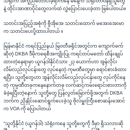
သံရုံးက အကူညီတောင်းခဲ့ရာကနေ မနေ့က သံရုံးတာ၀န်ရှိသူတွေ
နဲ့ ထိုင်းအာဏာပိုင်တွေလက်ထဲ လွှဲပြောင်းပေးခဲ့တာ ဖြစ်ပါတယ်။
သတင်းအပြည့်အစုံကို ဗွီအိုအေ သတင်းထောက် မအေးအေးမာ
က သတင်းပေးပို့ထားပါတယ် ။
မြန်မာနိုင်ငံ ကရင်ပြည်နယ် မြ၀တီခရိုင်အတွင်းက ကျောက်ခက်
ဆိုတဲ့ DKBA ဒီမိုကရေစီအကျိုးပြု ကရင်တပ်မတော် ထိန်းချုပ်
ထားတဲ့နေရာမှာ ယူဂန်ဒါနိုင်ငံသား ၂၃ ယောက်ဟာ အွန်လိုင်း
လိမ်လည်လုပ်ငန်းတွေ လုပ်နေတဲ့ ကုမဏီတွေမှာ ရောင်စားခံထား
ရပြီး၊ သူတို့တွေဟာ အွန်လိုင်းလိမ်လည်လုပ်ငန်းတွေ လုပ်ကိုင်နေ
တဲ့ ကုမ္ပဏီတခုကနေနောက်တခု လက်ဆင့်ကမ်းရောင်းစားတာကို
ခံခဲ့ရပြီးတဲ့နောက် သူတို့တွေ ပြန်လွတ်မြောက်ဖို့အတွက် DKBA
ဘက်က ညှိနှိုင်းဆောင်ရွက်ပေးခဲ့သူ ဗိုလ်မှူးကြီးစောဆန်းအောင်
က VOA ကို ပြောပါတယ်
“သူတို့နိုင်ငံ (ယူဂန်ဒါ) သံရုံးကနေ သူတို့တွေကို ဒီမှာ ရှိသလားဆို