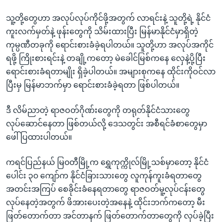
သူ့တို့တွေဟာ အလုပ်လုပ်ကိုင်ဖို့အတွက် လာရင်းနဲ့ သူတို့ရဲ့ နိုင်ငံ
ကူးလက်မှတ်နဲ့ ဖုန်းတွေကို သိမ်းထားပြီး မြန်မာနိုင်ငံမှာရှိတဲ့
ကုမ္ပဏီတခုကို ရောင်းစားခံခဲ့ရပါတယ်။ သူတို့ဟာ အလုပ်အကိုင်
ရဖို့ ကြိုးစားရင်းနဲ့ တချို့ကတော့ မဲခေါင်မြစ်ကနေ လှေနဲ့ပို့ပြီး
ရောင်းစားခံရတာမျိုး ရှိခဲ့ပါတယ်။ အများစုကနေ ထိုင်းကိုဝင်လာ
ပြီးမှ မြန်မာဘက်မှာ ရောင်းစားခံခဲ့ရတာ ဖြစ်ပါတယ်။
ဒီ လိမ်ညာတဲ့ ရာဇဝတ်ဂိုဏ်းတွေကို တရုတ်နိုင်ငံသားတွေ
လုပ်ဆောင်နေတာ ဖြစ်တယ်လို့ ဒေသတွင်း အစီရင်ခံစာတွေမှာ
ဖေါ်ပြထားပါတယ်။
ကရင်ပြည်နယ် မြ၀တီမြို့က ရွှေကုက္ကိုလ်မြို့သစ်မှာတော့ နိုင်ငံ
ပေါင်း ၃၀ ကျော်က နိုင်ငံခြားသားတွေ လူကုန်ကူးခံရတာတွေ
အတင်းအကြပ် စေခိုင်းခံနေရတာတွေ ရာဇဝတ်မူ့လုပ်ငန်းတွေ
လုပ်နေတဲ့အတွက် ဖိအားပေးတဲ့အနေနဲ့ ထိုင်းဘက်ကတော့ မီး
ဖြတ်တောက်တာ အင်တာနက် ဖြတ်တောက်တာတွေကို လုပ်ခဲ့ပြီး