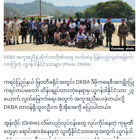
အ
သုတပဒေသာ အင်္ဂလိပ်စာ
ညွန်း
Learning English
စာမျက်နှာ
သို့
ဗွီအိုအေ လူမှုကွန်ယက်များ
ကျော်
ကြည့်
ရန်
ဘာသာစကားများ
DKBA အကူအညီနဲ့ ဆိုက်ဘာဂိုဏ်းတွေ လက်ထဲမှ ပြန်လည်လွတ်မြောက်
ရှာဖွေ
လာကြတဲ့ ယူဂန်ဒါနိုင်ငံသားများ (Photo: DKBA)
ရန်
နေရာ
ကရင်ပြည်နယ် မြ၀တီခရိုင်အတွင်း DKBA ဒီမိုကရေစီအကျိုးပြု
သို့
ကရင်တပ်မတော် ထိန်းချုပ်ထားတဲ့နေရာမှ ယူဂန်ဒါနိုင်ငံသား ၂၃
ကျော်
ယောက် လွတ်မြောက်ရေးအတွက် အကူအညီပေးခဲ့တယ်လို့
ရန်
DKBA တာ၀န်ရှိသူတဦးက ဗွီအိုအေကို ပြောပါတယ်။
အွန်လိုင် (Online) လိမ်လည်လုပ်ငန်းတွေ လုပ်ကိုင်နေတဲ့ ကုမ္ပဏီ
တွေမှာ ရောင်းစားခံနေရတဲ့ သူတို့နိုင်ငံသားတွေအတွက် ယူဂန်ဒါ