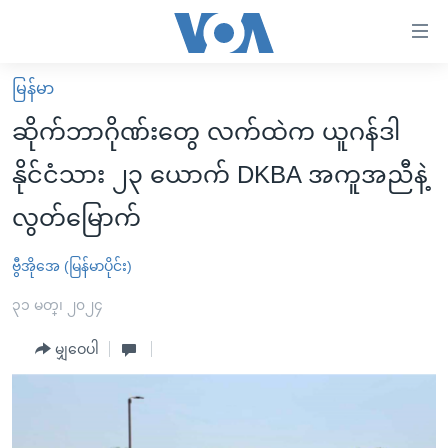
သုံး
ရ
လွယ်ကူ
မြန်မာ
မူလစာမျက်နှာ
စေ
ဆိုက်ဘာဂိုဏ်းတွေ လက်ထဲက ယူဂန်ဒါ
မြန်မာ
သည့်
နိုင်ငံသား ၂၃ ယောက် DKBA အကူအညီနဲ့
ကမ္ဘာ့သတင်းများ
Link
လွတ်မြောက်
ဗွီဒီယို
နိုင်ငံတကာ
များ
သတင်းလွတ်လပ်ခွင့်
အမေရိကန်
ပင်မ
ဗွီအိုအေ (မြန်မာပိုင်း)
ရပ်ဝန်းတခု လမ်းတခု အလွန်
တရုတ်
အကြောင်းအရာ
၃၁ မတ္၊ ၂၀၂၄
သို့
အင်္ဂလိပ်စာလေ့လာမယ်
အစ္စရေး-ပါလက်စတိုင်း
ကျော်
မျှဝေပါ
အပတ်စဉ်ကဏ္ဍများ
အမေရိကန်သုံးအီဒီယံ
ကြည့်
ရေဒီယိုနှင့်ရုပ်သံ အချက်အလက်များ
မကြေးမုံရဲ့ အင်္ဂလိပ်စာ
ရေဒီယို
ရန်
ပင်မ
ရေဒီယို/တီဗွီအစီအစဉ်
ရုပ်ရှင်ထဲက အင်္ဂလိပ်စာ
တီဗွီ