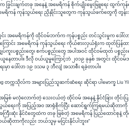
ြွင်းချက်တခု အနေနဲ့ အမေရိကန် စိုက်ပျိုးမွေးမြူရေး ထွက်ကုန်
ေရိကန် ကုန်သွယ်ရေး ညှိနှိုင်းသူတွေက ကုန်သွယ်ဖက်တွေကို တွန်း
ွင်း အမေရိကန်ကို ထိုင်ဝမ်ဘက်က ကုန်ပစ္စည်း တင်သွင်းမှုက ဒေါ
ခဲ့ကြောင်း အမေရိကန် ကုန်သွယ်ရေး ကိုယ်စားလှယ်ရုံးက ထုတ်ပြန်ထ
ျှပ်ကူးပစ္စည်းတွေ၊ စက်ပစ္စည်းတွေ အပါအဝင် ထိုင်ဝမ်ထုတ် ပစ္စည်
ေတာပါ။ ဒီလို ဝယ်ယူမှုကြောင့်ဘဲ ၂၀၁၉ ခုနှစ် အတွင်း ထိုင်
်ရေးမှာ ဒေါ်လာ ၁၉ ဒသမ ၃ ဘီလျံ အသာစီး ရခဲ့တာပါ။
ang တက္ကသိုလ်က အများပြည်သူဆက်ဆံရေး ဆိုင်ရာ ပါမောက္ခ Liu Yi
စ် မလုံလောက်တဲ့ သေးငယ်တဲ့ ထိုင်ဝမ် အနေနဲ့ နိုင်ငံခြား တိုင်းပြ
်သွယ်ရေးကို အပြည့်အ၀ အာရုံစိုက်ပြီး ဆောင်ရွက်ကြရမယ်ဆိုတာကို
ာ့အကြီးဆုံး နိုင်ငံတွေထဲက တခု ဖြစ်တဲ့ အမေရိကန် ပြည်ထောင်စုနဲ့ တို
ု့ လိုတယ်ဆိုတာကိုလည်း ဘယ်သူမှ မငြင်းနိုင်ပါဘူး။”