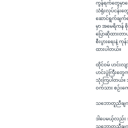
ကွန်ရက်တွေမှာရ
သံရုံးလုပ်ငန်းတ
ဆောင်ရွက်ချက်
မှာ အမေရိကန် စို
ပြောဆိုထားတာပါ။
စီးပွားရေးနဲ့ ကု
ထားပါတယ်။
ထိုင်ဝမ် ဟင်းလျ
ဟင်းပွဲကြီးတွေ
သုံးကြပါတယ်။ သ
ဝက်သား စဉ်းက
သဘောတူညီချက်
ဒါပေမယ့်လည်း 
သဘောတူညီချက် တ