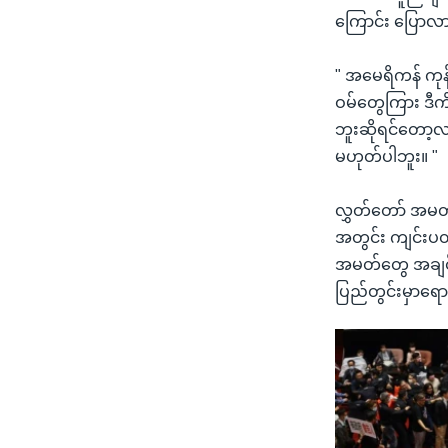
ကြောင်း ပြောလ
" အမေရိကန် ကုန်
ဝမ်တွေကြား ဒီ
ဘူးဆိုရင်တော့လ
မဟုတ်ပါဘူး။ "
လွှတ်တော် အမတ် C
အတွင်း ကျင်းပ
အမတ်တွေ အချင်းခ
ပြည်တွင်းမှာရေ