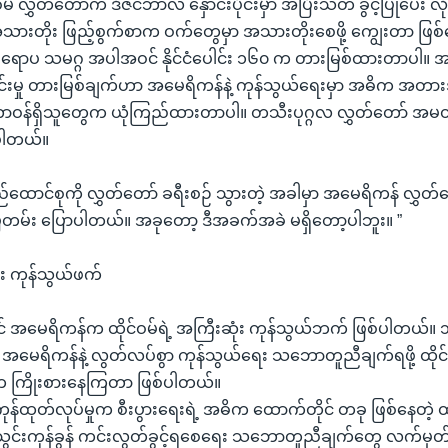
ုင်ဝမ် လွှတ်တော်က ဒီဇင်ဘာလ နှောင်းပိုင်းမှာ အပြီးသတ် ခွင့်ပြုပေး 
ားတိုး ဖြည့်စွက်စာက ဝက်တွေမှာ အသားတိုးစေဖို့ ကျွေးတာ ဖြစ
ဲ့ ဥရောပ သမဂ္ဂ အပါအဝင် နိုင်ငံပေါင်း ၁၆၀ က တားမြစ်ထားတာပါ
းမှု တားမြစ်ချက်ဟာ အမေရိကန်နဲ့ ကုန်သွယ်ရေးမှာ အဓိက အတား
 တာဝန်ရှိသူတွေက ယုံကြည်ထားတာပါ။ တသီးပုဂ္ဂလ လွှတ်တော် အမတ
ပါတယ်။
်ထောင်စုကို လွှတ်တော် ခရီးစဉ် သွားတဲ့ အခါမှာ အမေရိကန် လွှ
မြဲတမ်း ပြောပါတယ်။ အခုတော့ ဒီအခက်အခဲ မရှိတော့ပါဘူး။ ”
း ကုန်သွယ်ဖက်
းရင် အမေရိကန်က ထိုင်ဝမ်ရဲ့ အကြီးဆုံး ကုန်သွယ်ဘက် ဖြစ်ပါတယ်။ ၁
မေရိကန်နဲ့ လွတ်လပ်စွာ ကုန်သွယ်ရေး သဘောတူညီချက်ရဖို့ ထိုင်
က ကြိုးစားနေကြတာ ဖြစ်ပါတယ်။
ကုန်ထုတ်လုပ်မှုက စီးပွားရေးရဲ့ အဓိက ထောက်တိုင် တခု ဖြစ်နေတဲ့ ထိုင်
့ သွင်းကုန်ခွန် ကင်းလွတ်ခွင့်ရစေရေး သဘောတူညီချက်တွေ လက်မှတ်ထ