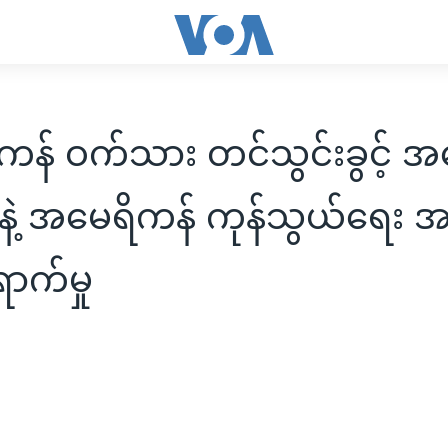
န် ဝက်သား တင်သွင်းခွင့် အ
မ်နဲ့ အမေရိကန် ကုန်သွယ်ရေး အ
က်မှု