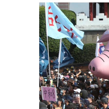
သုတပဒေသာ အင်္ဂလိပ်စာ
အ
ညွန်း
စာမျက်နှာ
သို့
ကျော်
ကြည့်
ရန်
ရှာဖွေ
ရန်
နေရာ
သို့
ကျော်
ရန်