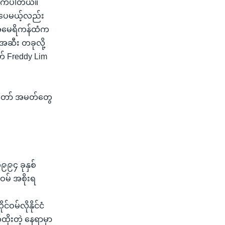
လိုက်ပါတယ်။
်ပေမယ့်လည်း
။ အမေရိကန်ထံက
အဆီး တခုလို့
် Freddy Lim
တ်တော် အမတ်တွေ
၉၉၄ ခုနှစ်
ဝမ် အစိုးရ
ဝမ်လိုနိုင်ငံ
ိုးတဲ့ နေရာမှာ