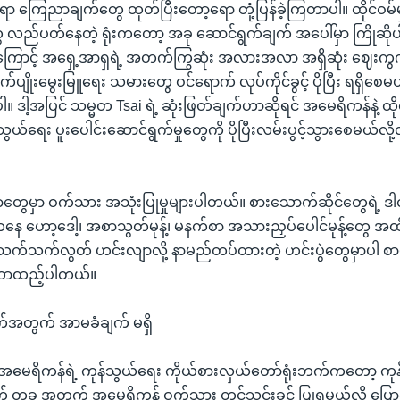
ော ကြေညာချက်တွေ ထုတ်ပြီးတော့ရော တုံ့ပြန်ခဲ့ကြတာပါ။ ထိုင်ဝမ
ွေ လည်ပတ်နေတဲ့ ရုံးကတော့ အခု ဆောင်ရွက်ချက် အပေါ်မှာ ကြိုဆို
ကြောင့် အရှေ့အာရှရဲ့ အတက်ကြွဆုံး အလားအလာ အရှိဆုံး ဈေး
က်ပျိုးမွေးမြူရေး သမားတွေ ဝင်ရောက် လုပ်ကိုင်ခွင့် ပိုပြီး ရရှိစေ
 ဒါ့အပြင် သမ္မတ Tsai ရဲ့ ဆုံးဖြတ်ချက်ဟာဆိုရင် အမေရိကန်နဲ့ ထို
န်သွယ်ရေး ပူးပေါင်းဆောင်ရွက်မှုတွေကို ပိုပြီးလမ်းပွင့်သွားစေမယ်လိ
ာတွေမှာ ဝက်သား အသုံးပြုမှုများပါတယ်။ စားသောက်ဆိုင်တွေရဲ့ ဒါဇင
ကနေ ဟော့ဒေါ့၊ အစာသွတ်မုန့်၊ မနက်စာ အသားညှပ်ပေါင်မုန့်တွေ အ
က်သက်လွတ် ဟင်းလျာလို့ နာမည်တပ်ထားတဲ့ ဟင်းပွဲတွေမှာပါ စာဖို
ောထည့်ပါတယ်။
အတွက် အာမခံချက် မရှိ
အမေရိကန်ရဲ့ ကုန်သွယ်ရေး ကိုယ်စားလှယ်တော်ရုံးဘက်ကတော့ ကု
ခု အတွက် အမေရိကန် ဝက်သား တင်သွင်းခွင့် ပြုရမယ်လို့ ပြော