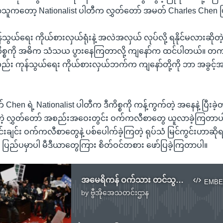
ာသူကတော့ Nationalist ပါတီက လွှတ်တော် အမတ် Charles Chen 
သွယ်ရေး ကိုယ်စားလှယ်ရုံးနဲ့ အလဲအလှယ် လုပ်လို့ ရနိုင်မလားဆိုတဲ့ 
ကိစ္စကို အဓိက သံသယ ပွားနေကြတာလို့ ကျနော်က ထင်ပါတယ်။ တက
ည်း ကုန်သွယ်ရေး ကိုယ်စားလှယ်ဘက်က ကျနော်တို့ကို ဘာ အခွင့်အ
hen ရဲ့ Nationalist ပါတီက ဒီကိစ္စကို ကန့်ကွက်တဲ့ အနေနဲ့ ပြီးခဲ့
တဲ့ လွှတ်တော် အစည်းအဝေးတွင်း ဝက်ကလီစာတွေ ယူလာခဲ့ကြတာပါ
ျင်း ဝက်ကလီစာတွေနဲ့ ပစ်ပေါက်ခဲ့ကြတဲ့ ရုပ်သံ မြင်ကွင်းဟာဆိုရ
ာ ပြည်ပမှာပါ မီဒီယာတွေကြား စိတ်ဝင်တစား ဖော်ပြခဲ့ကြတာပါ။
အမေရိကန် ဝက်သား တင်သွင်းခွင့် အရေး ထိုင်ဝမ်နဲ့ အမေရိကန် ကုန်သွယ်ရေး အပေါ် သက်ရောက်မှု
EMBE
by
ဗွီအိုအေသတင်းဌာန
No media source currently available