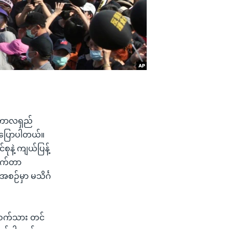
ု ကာလရှည်
ေက ပြောပါတယ်။
စုနဲ့ ကျယ်ပြန့်
ရွက်တာ
စဉ်မှာ မသိင်္ဂ
့ ဝက်သား တင်