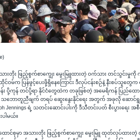
e)
ားတိုး ဖြည့်စွက်စာကျွေး မွေးမြူထားတဲ့ ဝက်သား တင်သွင်းမှုကိ
ုင်ဝမ်က ပြန်ဖွင့်ပေးဖို့ရှိနေကြောင်း ဒီလုပ်ငန်းစဉ်နဲ့ နီးစပ်သူတွ
တန်း ပို့ကုန် တင်ပို့ရာ နိုင်ငံတွေထဲက တခုဖြစ်တဲ့ အမေရိကန် ပြည်ထောင်
း သဘောတူညီချက် တရပ် ဆွေးနွေးနိုင်ရေး အတွက် အခုလို ဆောင်
ph Jennings ရဲ့ သတင်းဆောင်းပါးကို ဒီသီတင်းပတ် စီးပွားရေး အစီအ
ေးပါမယ်။
ာင်စုမှာ အသားတိုး ဖြည့်စွက်စာကျွေး မွေးမြူ ထုတ်လုပ်ထားတဲ