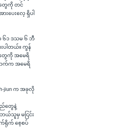
တွေကို တင်
အားပေးလေ့ ရှိပါ
်လာ ၆၁ ဒသမ ၆ ဘီ
ားပါတယ်။ ကွန်
းတွေကို အမေရိ
ဝမ်ဘက်က အမေရိ
h-jiun က အခုလို
ည်တွေနဲ့
 ဘယ်သူမှ မငြင်း
က်ရိုက် စေ့စပ်