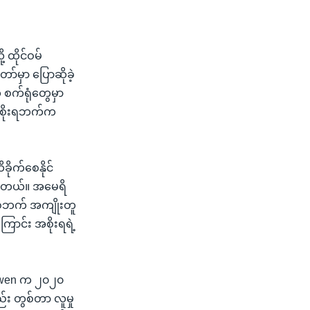
ထိုင်ဝမ်
ာ်မှာ ပြောဆိုခဲ့
စက်ရုံတွေမှာ
့ အစိုးရဘက်က
ိုက်စေနိုင်
်ပါတယ်။ အမေရိ
ှစ်ဘက် အကျိုးတူ
ောင်း အစိုးရရဲ့
ng-wen က ၂၀၂၀
း တွစ်တာ လူမှု