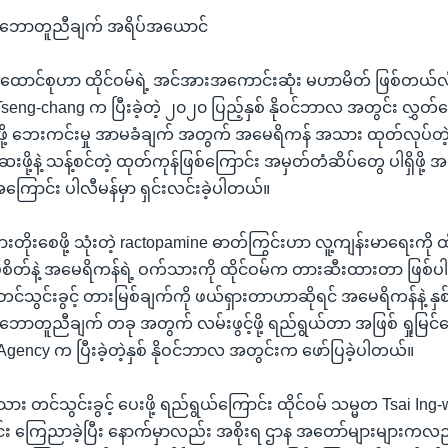
သဘောတူညီချက် အရိပ်အယောင်
ောင်စုဟာ ထိုင်ဝမ်ရဲ့ အင်အားအကောင်းဆုံး မဟာမိတ် ဖြစ်တယ်လို့ 
Tseng-chang က ပြီးခဲ့တဲ့ ၂၀၂၀ ပြည့်နှစ် နိုဝင်ဘာလ အတွင်း လွှတ်တေ
ဖို့ ဘေးကင်းမှု အာမခံချက် အတွက် အမေရိကန် အသား ထုတ်လုပ်တဲ့ 
ို့နဲ့ သန့်စင်တဲ့ ထုတ်ကုန်ဖြစ်ကြောင်း အမှတ်တံဆိပ်တွေ ပါရှိဖို
ကြောင်း ပါလီမန်မှာ ရှင်းလင်းခဲ့ပါတယ်။
ိုးစေဖို့ သုံးတဲ့ ractopamine ဓာတ်ကြွင်းဟာ လူ့ကျန်းမာရေးကို ထိခ
ရိမ်စိတ်နဲ့ အမေရိကန်ရဲ့ ဝက်သားကို ထိုင်ဝမ်က တားဆီးထားတာ ဖြစ
တင်သွင်းခွင့် တားမြစ်ချက်ကို ဖယ်ရှားတာဟာဆိုရင် အမေရိကန်နဲ့ န
ောတူညီချက် တခု အတွက် လမ်းဖွင့်ဖို့ ရည်ရွယ်တာ အဖြစ် ရှုမြင်ကြ
gency က ပြီးခဲ့တဲ့နှစ် နိုဝင်ဘာလ အတွင်းက ဖော်ပြခဲ့ပါတယ်။
 တင်သွင်းခွင့် ပေးဖို့ ရည်ရွယ်ကြောင်း ထိုင်ဝမ် သမ္မတ Tsai I
 ကြေညာခဲ့ပြီး နောက်မှာလည်း အစိုးရ ဌာန အတော်များများကလည်