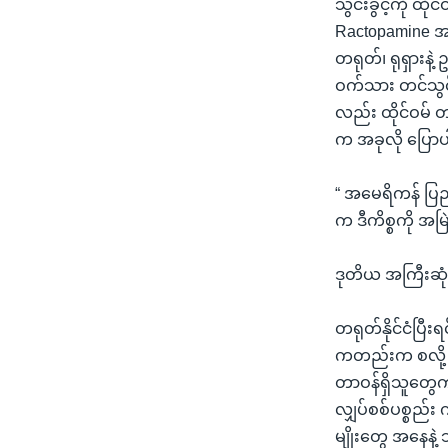
သွင်းခွင့်ကို ထိ
Ractopamine အသ
တရုတ်၊ ရုရှားန
ဝက်သား တင်သွင်
လည်း ထိုင်ဝမ်
က အခုလို ပြော
“ အမေရိကန် ပြည
က ဒီကိစ္စကို အ
ဒုတိယ အကြီးဆုံ
တရုတ်နိုင်ငံပြီ
ကတည်းက စလို့ အ
တာဝန်ရှိသူတွေ
လျှပ်စစ်ပစ္စည်း 
မျိုးတွေ အနေနဲ