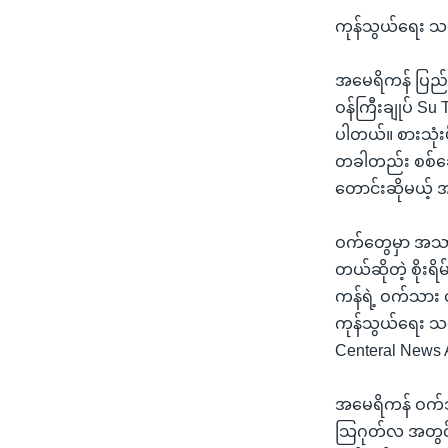
ကုန်သွယ်ရေး 
အမေရိကန် ပြည်ထ
ဝန်ကြီးချုပ် Su 
ပါတယ်။ စားသုံး
တခါတည်း စစ်ဆေးဖ
တောင်းဆိုမယ့် အ
ဝက်တွေမှာ အသားတ
တယ်ဆိုတဲ့ စိုး
ကန်ရဲ့ ဝက်သား 
ကုန်သွယ်ရေး သဘ
Centeral News A
အမေရိကန် ဝက်သား
သြဂုတ်လ အတွင်း