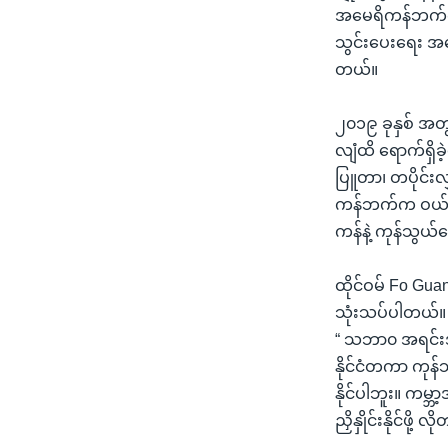
အမေရိကန်ဘက်က ခ
သွင်းပေးရေး အမ
တယ်။
၂၀၁၉ ခုနှစ် အတ
လျံထိ ရောက်ရှိ
ပြူတာ၊ တပိုင်းလ
ကန်ဘက်က ဝယ်ယူန
ကန်နဲ့ ကုန်သွယ
ထိုင်ဝမ် Fo Gu
သုံးသပ်ပါတယ်။
“ သဘာ၀ အရင်းအမြ
နိုင်ငံတကာ ကုန
နိုင်ပါဘူး။ ကမ္ဘ
ညှိနှိုင်းနိုင်ဖိ