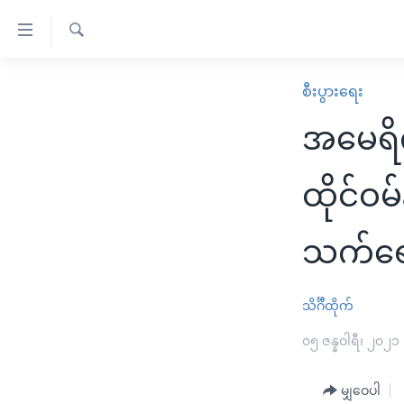
သုံး
ရ
ရှာဖွေ
လွယ်ကူ
မူလစာမျက်နှာ
စီးပွားရေး
ရ
စေ
မြန်မာ
လာ
အမေရိက
သည့်
ဒ်
ကမ္ဘာ့သတင်းများ
Link
ဗွီဒီယို
နိုင်ငံတကာ
ထိုင်ဝ
များ
သတင်းလွတ်လပ်ခွင့်
အမေရိကန်
ပင်မ
သက်ရော
ရပ်ဝန်းတခု လမ်းတခု အလွန်
တရုတ်
အကြောင်းအရာ
အင်္ဂလိပ်စာလေ့လာမယ်
အစ္စရေး-ပါလက်စတိုင်း
သို့
သိင်္ဂီထိုက်
အပတ်စဉ်ကဏ္ဍများ
အမေရိကန်သုံးအီဒီယံ
ကျော်
ကြည့်
ရေဒီယိုနှင့်ရုပ်သံ အချက်အလက်များ
၀၅ ဇန္နဝါရီ၊ ၂၀၂၁
မကြေးမုံရဲ့ အင်္ဂလိပ်စာ
ရေဒီယို
ရန်
ရေဒီယို/တီဗွီအစီအစဉ်
ရုပ်ရှင်ထဲက အင်္ဂလိပ်စာ
တီဗွီ
ပင်မ
မျှဝေပါ