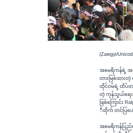
(Zawgyi/Unicod
အမေရိကန်ရဲ့ အသ
တားမြစ်ထားတဲ့ ထိ
ထိုင်ဝမ်ရဲ့ ထိပ်
တဲ့ ကုန်သွယ်ရေ
ဖြစ်ကြောင်း Ral
ီထိုက် တင်ပြပ
အမေရိကန်ပြည်ထေ