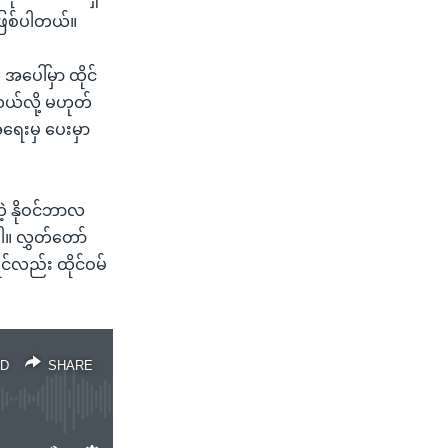
ဖြစ်ပါတယ်။
အပေါ်မှာ ထိုင်
ယ်လို့ မဟုတ်
ရေးမှ ပေးမှာ
တဲ့ နိုဝင်ဘာလ
။ လွှတ်တော်
င်လည်း ထိုင်ဝမ်
D
SHARE