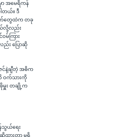
်မှာ အမေရိကန်
ပါတယ်။ ဒီ
ကွက်တွေထဲက တခု
မယ်လို့လည်း
င်ဝမ်ကြား
ု့လည်း ပြောဆို
်နဲ့ချီတဲ့ အဓိက
ထိ ဝက်သားကို
မှူး တချို့က
န်သွယ်ရေး
ဆိုထားတာ မရှိ