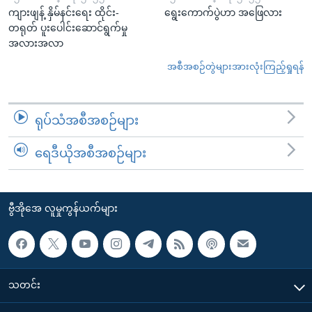
ကျားဖျန့် နှိမ်နင်းရေး ထိုင်း-
ရွေးကောက်ပွဲဟာ အဖြေလား
တရုတ် ပူးပေါင်းဆောင်ရွက်မှု
အလားအလာ
အစီအစဉ်တွဲများအားလုံးကြည့်ရှုရန်
ရုပ်သံအစီအစဉ်များ
ရေဒီယိုအစီအစဉ်များ
ဗွီအိုအေ လူမှုကွန်ယက်များ
သတင်း