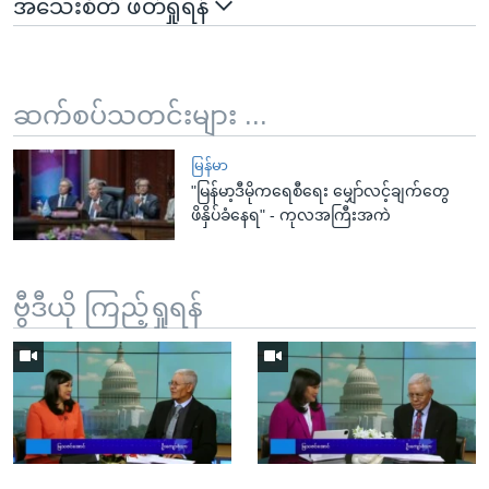
အသေးစိတ် ဖတ်ရှုရန်
ဆက်စပ်သတင်းများ ...
မြန်မာ
"မြန်မာ့ဒီမိုကရေစီရေး မျှော်လင့်ချက်တွေ
ဖိနှိပ်ခံနေရ" - ကုလအကြီးအကဲ
ဗွီဒီယို ကြည့်ရှုရန်