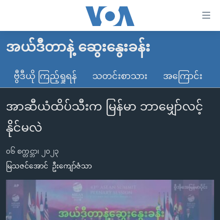
သုံး
ရ
လွယ်ကူ
အယ်ဒီတာနဲ့ ဆွေးနွေးခန်း
မူလစာမျက်နှာ
စေ
မြန်မာ
ဗွီဒီယို ကြည့်ရှုရန်
သတင်းစာသား
အကြောင်း
သည့်
ကမ္ဘာ့သတင်းများ
Link
အာဆီယံထိပ်သီးက မြန်မာ ဘာမျှော်လင့်
ဗွီဒီယို
နိုင်ငံတကာ
များ
သတင်းလွတ်လပ်ခွင့်
အမေရိကန်
နိုင်မလဲ
ပင်မ
ရပ်ဝန်းတခု လမ်းတခု အလွန်
တရုတ်
အကြောင်းအရာ
၀၆ စက္တင္ဘာ၊ ၂၀၂၃
သို့
အင်္ဂလိပ်စာလေ့လာမယ်
အစ္စရေး-ပါလက်စတိုင်း
မြသဇင်အောင်
ဦးကျော်ဇံသာ
ကျော်
အပတ်စဉ်ကဏ္ဍများ
အမေရိကန်သုံးအီဒီယံ
ကြည့်
ရေဒီယိုနှင့်ရုပ်သံ အချက်အလက်များ
မကြေးမုံရဲ့ အင်္ဂလိပ်စာ
ရေဒီယို
ရန်
ပင်မ
ရေဒီယို/တီဗွီအစီအစဉ်
ရုပ်ရှင်ထဲက အင်္ဂလိပ်စာ
တီဗွီ