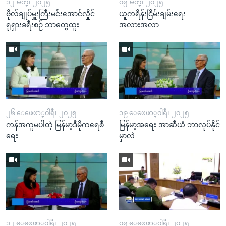
၁၂ မတ္၊ ၂၀၂၅
၀၅ မတ္၊ ၂၀၂၅
ဗိုလ်ချုပ်မှူးကြီးမင်းအောင်လှိုင်
ယူကရိန်းငြိမ်းချမ်းရေး
ရုရှားခရီးစဉ် ဘာတွေထူး
အလားအလာ
၂၆ ေဖေဖာ္၀ါရီ၊ ၂၀၂၅
၁၉ ေဖေဖာ္၀ါရီ၊ ၂၀၂၅
ကန်အကူမပါတဲ့ မြန်မာ့ဒီမိုကရေစီ
မြန်မာ့အရေး အာဆီယံ ဘာလုပ်နိုင်
ရေး
မှာလဲ
၁၂ ေဖေဖာ္၀ါရီ၊ ၂၀၂၅
၀၅ ေဖေဖာ္၀ါရီ၊ ၂၀၂၅