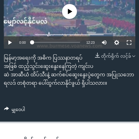
အ
သုတပဒေသာ အင်္ဂလိပ်စာ
ညွန်း
Learning English
No media source currently available
စာမျက်နှာ
သို့
ဗွီအိုအေ လူမှုကွန်ယက်များ
ကျော်
0:00
12:23
ကြည့်
ရန်
တိုက်ရိုက် လင့်ခ်
ဘာသာစကားများ
မြန်မာ့အရေးကို အဓိက ပြဿနာတရပ်
ရှာဖွေ
အဖြစ် ထည့်သွင်းဆွေးနွေးနေကြတဲ့ ကျင်းပ
ရန်
ဆဲ အာဆီယံ ထိပ်သီးနဲ့ ဆက်စပ်ဆွေးနွေးပွဲတွေက အပြုသဘော
နေရာ
ရလဒ် တစုံတရာ ပေါ်ထွက်လာနိုင်ဖွယ် ရှိပါသလား။
သို့
ကျော်
ရန်
မျှဝေပါ