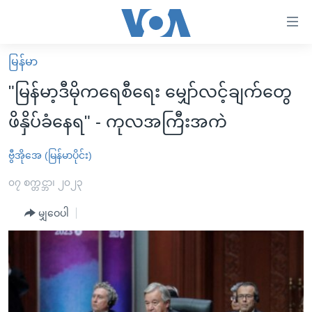
သုံး
ရ
လွယ်ကူ
မြန်မာ
မူလစာမျက်နှာ
စေ
"မြန်မာ့ဒီမိုကရေစီရေး မျှော်လင့်ချက်တွေ
မြန်မာ
သည့်
ဖိနှိပ်ခံနေရ" - ကုလအကြီးအကဲ
ကမ္ဘာ့သတင်းများ
Link
ဗွီဒီယို
နိုင်ငံတကာ
ဗွီအိုအေ (မြန်မာပိုင်း)
များ
သတင်းလွတ်လပ်ခွင့်
အမေရိကန်
၀၇ စက္တင္ဘာ၊ ၂၀၂၃
ပင်မ
ရပ်ဝန်းတခု လမ်းတခု အလွန်
တရုတ်
အကြောင်းအရာ
မျှဝေပါ
သို့
အင်္ဂလိပ်စာလေ့လာမယ်
အစ္စရေး-ပါလက်စတိုင်း
ကျော်
အပတ်စဉ်ကဏ္ဍများ
အမေရိကန်သုံးအီဒီယံ
ကြည့်
ရေဒီယိုနှင့်ရုပ်သံ အချက်အလက်များ
မကြေးမုံရဲ့ အင်္ဂလိပ်စာ
ရေဒီယို
ရန်
ပင်မ
ရေဒီယို/တီဗွီအစီအစဉ်
ရုပ်ရှင်ထဲက အင်္ဂလိပ်စာ
တီဗွီ