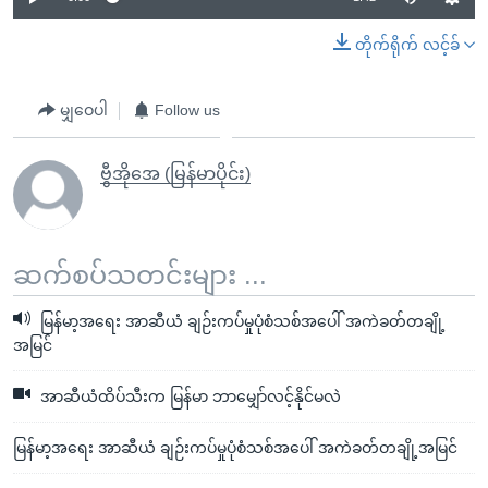
တိုက်ရိုက် လင့်ခ်
မျှဝေပါ
Follow us
ဗွီအိုအေ (မြန်မာပိုင်း)
ဆက်စပ်သတင်းများ ...
မြန်မာ့အရေး အာဆီယံ ချဉ်းကပ်မှုပုံစံသစ်အပေါ် အကဲခတ်တချို့
အမြင်
အာဆီယံထိပ်သီးက မြန်မာ ဘာမျှော်လင့်နိုင်မလဲ
မြန်မာ့အရေး အာဆီယံ ချဉ်းကပ်မှုပုံစံသစ်အပေါ် အကဲခတ်တချို့အမြင်