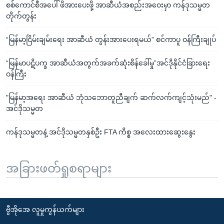
စစ်ကောင်စီအပေါ် ဖိအားပေးဖို့ အာဆီယံအစည်းအဝေးမှာ ကန်ဒုသမ္မတ
တိုက်တွန်း
“မြန်မာ့ငြိမ်းချမ်းရေး အာဆီယံ တွန်းအားပေးရမယ်” စင်ကာပူ ဝန်ကြီးချုပ်
“မြန်မာပဋိပက္ခ အာဆီယံအတွက်အခက်ဆုံးစိန်ခေါ်မှု”အင်ဒိုနိုင်ငံခြားရေး
ဝန်ကြီး
"မြန်မာ့အရေး အာဆီယံ ဘုံသဘောတူညီချက် ဆက်လက်ကျင့်သုံးမည်" -
အင်ဒိုသမ္မတ
ကန်ဒုသမ္မတနဲ့ အင်ဒိုသမ္မတနှစ်ဦး FTA ကိစ္စ အလေးထားဆွေးနွေး
အခြားဖတ်ရှုစရာများ
ဗွီအိုအေ လူမှုကွန်ယက်များ