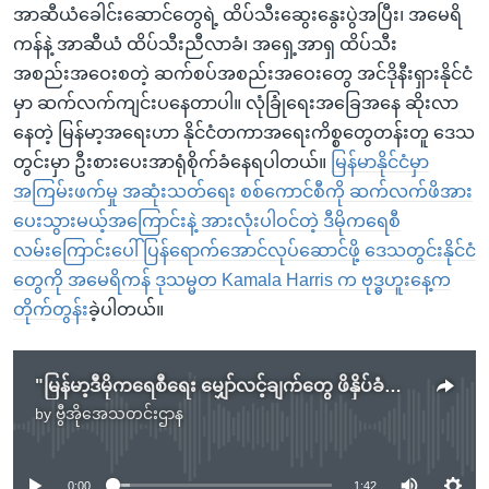
အာဆီယံခေါင်းဆောင်တွေရဲ့ ထိပ်သီးဆွေးနွေးပွဲအပြီး၊ အမေရိ
ကန်နဲ့ အာဆီယံ ထိပ်သီးညီလာခံ၊ အရှေ့အာရှ ထိပ်သီး
အစည်းအဝေးစတဲ့ ဆက်စပ်အစည်းအဝေးတွေ အင်ဒိုနီးရှားနိုင်ငံ
မှာ ဆက်လက်ကျင်းပနေတာပါ။ လုံခြုံရေးအခြေအနေ ဆိုးလာ
နေတဲ့ မြန်မာ့အရေးဟာ နိုင်ငံတကာအရေးကိစ္စတွေတန်းတူ ဒေသ
တွင်းမှာ ဦးစားပေးအာရုံစိုက်ခံနေရပါတယ်။
မြန်မာနိုင်ငံမှာ
အကြမ်းဖက်မှု အဆုံးသတ်ရေး စစ်ကောင်စီကို ဆက်လက်ဖိအား
ပေးသွားမယ့်အကြောင်းနဲ့ အားလုံးပါဝင်တဲ့ ဒီမိုကရေစီ
လမ်းကြောင်းပေါ် ပြန်ရောက်အောင်လုပ်ဆောင်ဖို့ ဒေသတွင်းနိုင်ငံ
တွေကို အမေရိကန် ဒုသမ္မတ Kamala Harris က ဗုဒ္ဓဟူးနေ့က
တိုက်တွန်
းခဲ့ပါတယ်။
"မြန်မာ့ဒီမိုကရေစီရေး မျှော်လင့်ချက်တွေ ဖိနှိပ်ခံနေရ" - ကုလအကြီးအကဲ
by
ဗွီအိုအေသတင်းဌာန
No media source currently available
0:00
1:42