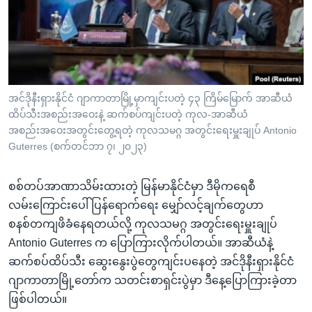
အ
သုတပဒေသာ အင်္ဂလိပ်စာ
ညွန်း
Learning English
စာမျက်နှာ
သို့
ဗွီအိုအေ လူမှုကွန်ယက်များ
ကျော်
ကြည့်
အင်ဒိုနီးရှားနိုင်ငံ ဂျာကာတာမြို့မှာကျင်းပတဲ့ ၄၃ ကြိမ်မြောက် အာဆီယံ
ထိပ်သီးအစည်းအဝေးနဲ့ ဆက်စပ်ကျင်းပတဲ့ ကုလ-အာဆီယံ
ရန်
ဘာသာစကားများ
အစည်းအဝေးအတွင်းတွေ့ရတဲ့ ကုလသမဂ္ဂ အတွင်းရေးမှူးချုပ် Antonio
ရှာဖွေ
Guterres (စက်တင်ဘာ ၇၊ ၂၀၂၃)
ရန်
နေရာ
စစ်တပ်အာဏာသိမ်းထားတဲ့ မြန်မာနိုင်ငံမှာ ဒီမိုကရေစီ
သို့
လမ်းကြောင်းပေါ်ပြန်ရောက်ရေး မျှော်လင့်ချက်တွေဟာ
ကျော်
စနစ်တကျဖိခံနေရတယ်လို့ ကုလသမဂ္ဂ အတွင်းရေးမှူးချုပ်
ရန်
Antonio Guterres က ပြောကြားလိုက်ပါတယ်။ အာဆီယံနဲ့
ဆက်စပ်ထိပ်သီး ဆွေးနွေးပွဲတွေကျင်းပနေတဲ့ အင်ဒိုနီးရှားနိုင်ငံ
ဂျာကာတာမြို့တော်က သတင်းစာရှင်းပွဲမှာ ဒီနေ့ပြောကြားခဲ့တာ
ဖြစ်ပါတယ်။