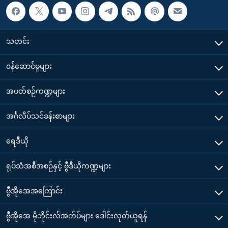
သတင်း
၀န်ဆောင်မှုများ
အပတ်စဉ်ကဏ္ဍများ
အင်္ဂလိပ်သင်ခန်းစာများ
ရေဒီယို
ရုပ်သံအစီအစဉ်နှင့် ဗွီဒီယိုကဏ္ဍများ
ဗွီအိုအေအကြောင်း
ဗွီအိုအေ မိုဘိုင်းလ်အက်ပ်များ ဒေါင်းလုတ်ယူရန်