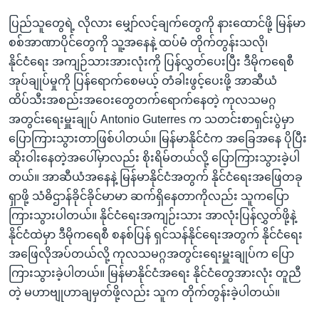
ပြည်သူတွေရဲ့ လိုလား မျှော်လင့်ချက်တွေကို နားထောင်ဖို့ မြန်မာ
စစ်အာဏာပိုင်တွေကို သူ့အနေနဲ့ ထပ်မံ တိုက်တွန်းသလို၊
နိုင်ငံရေး အကျဉ်သားအားလုံးကို ပြန်လွှတ်ပေးပြီး ဒီမိုကရေစီ
အုပ်ချုပ်မှုကို ပြန်ရောက်စေမယ့် တံခါးဖွင့်ပေးဖို့ အာဆီယံ
ထိပ်သီးအစည်းအဝေးတွေတက်ရောက်နေတဲ့ ကုလသမဂ္ဂ
အတွင်းရေးမှူးချုပ် Antonio Guterres က သတင်းစာရှင်းပွဲမှာ
ပြောကြားသွားတာဖြစ်ပါတယ်။ မြန်မာနိုင်ငံက အခြေအနေ ပိုပြီး
ဆိုးဝါးနေတဲ့အပေါ်မှာလည်း စိုးရိမ်တယ်လို့ ပြောကြားသွားခဲ့ပါ
တယ်။ အာဆီယံအနေနဲ့ မြန်မာနိုင်ငံအတွက် နိုင်ငံရေးအဖြေတခု
ရှာဖို့ သံဓိဌာန်ခိုင်ခိုင်မာမာ ဆက်ရှိနေတာကိုလည်း သူကပြော
ကြားသွားပါတယ်။ နိုင်ငံရေးအကျဉ်းသား အာလုံးပြန်လွှတ်ဖို့နဲ့
နိုင်ငံထဲမှာ ဒီမိုကရေစီ စနစ်ပြန် ရှင်သန်နိုင်ရေးအတွက် နိုင်ငံရေး
အဖြေလိုအပ်တယ်လို့ ကုလသမဂ္ဂအတွင်းရေးမှူးချုပ်က ပြော
ကြားသွားခဲ့ပါတယ်။ မြန်မာနိုင်ငံအရေး နိုင်ငံတွေအားလုံး တူညီ
တဲ့ မဟာဗျုဟာချမှတ်ဖို့လည်း သူက တိုက်တွန်းခဲ့ပါတယ်။