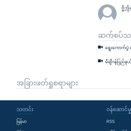
ဗွီအိ
ဆက်စပ်သတင
ရွေးကောက်ပွဲ 
မီချီဂန်ပြည်နယ
အခြားဖတ်ရှုစရာများ
သတင်း
၀န်ဆောင်မှ
မြန်မာ
RSS