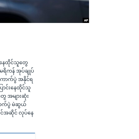
 နေထိုင်သူတွေ
ိကန် အုပ်ချုပ်
ောက်ပွဲ အနိုင်ရ
ောင်းနေထိုင်သူ
တွေ အများဆုံး
ာက်ပွဲ မဲဆွယ်
င်အဆိုင် လုပ်နေ