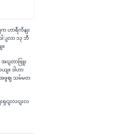
့ျက ဟာရီကိနျး
ဒေါျလာ ၁၃ ဘီ
ျ။
ျ အငျတာဗြူး
ါတယျ။ ဒါဟာ
မျအဖွဈ သမ်မတ
းရှငျးလငျးလ