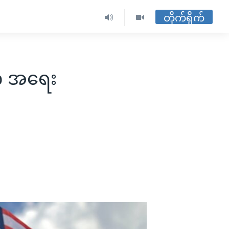
တိုက်ရိုက်
co အရေး