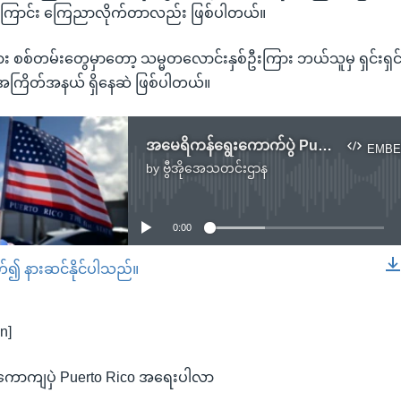
ကြောင်း ကြေညာလိုက်တာလည်း ဖြစ်ပါတယ်။
စ်တမ်းတွေမှာတော့ သမ္မတလောင်းနှစ်ဦးကြား ဘယ်သူမှ ရှင်းရှင
ကြိတ်အနယ် ရှိနေဆဲ ဖြစ်ပါတယ်။
အမေရိကန်ရွေးကောက်ပွဲ Puerto Rico အရေးပါလာ
EMBE
by
ဗွီအိုအေသတင်းဌာန
No media source currently available
0:00
တ်၍ နားဆင်နိုင်ပါသည်။
EMBED
n]
ောကျပှဲ Puerto Rico အရေးပါလာ