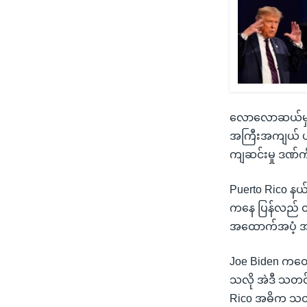
လောလောဆယ်မှာ Pu
အကြီးအကျယ် ပျက်
ကျဆင်းမှု ဒဏ်က
Puerto Rico နယ်
ကနေ ပြန်လည် တ
အထောက်အပံ့ အ
Joe Biden ကတော
သလို အဲဒီ သတင
Rico အဓိက သတင