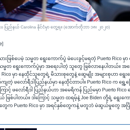
 ပြည်နယ် Carolina နိုင်ငံမှာ တွေ့ရ။ (အောက်တိုဘာ ၁၈၊ ၂၀၂၀)
e]
သားဖြစ်ပေမဲ့ သမ္မတ ရွေးကောက်ပွဲ မဲပေးခွင့်မရတဲ့ Puerto Rico မှာ
သမ္မတ ရွေးကောက်ပွဲမှာ အရေးပါတဲ့ သူတွေ ဖြစ်လာနေပါတယ်။ အမေရ
 Rico မှာ နေထိုင်သူတွေရဲ့ မိသားစုတွေနဲ့ ဆွေမျိုး အများစုဟာ ရွေးက
ကျတဲ့ ဖလော်ရီဒါပြည်နယ်မှာ နေထိုင်တာပါ။ Puerto Rico က ရွှေ့ပြ
ကြောင့် ဖလော်ရီဒါ ပြည်နယ်ဟာ အမေရိကန် ပြည်မမှာ Puerto Rico 
ယ် ဖြစ်ပါတယ်။ ဒါကြောင့် သမ္မတ ထရမ့်နဲ့ Joe Biden တို့ရဲ့ ရွေးကေ
ဲ့တွေက Puerto Rico မှာ အရင်နှစ်တွေကနဲ့ မတူဘဲ မဲဆွယ်မှုတွေ အပြိ