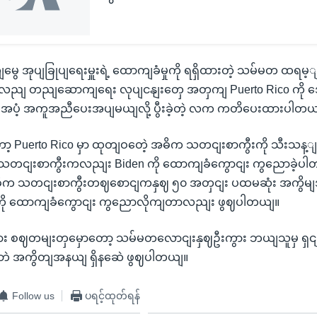
ျမွေ အုပျခြုပျရေးမှူးရဲ့ ထောကျခံမှုကို ရရှိထားတဲ့ သမ်မတ ထရမ
ျလညျ တညျဆောကျရေး လုပျငနျးတှေ အတှကျ Puerto Rico ကို 
ပံ့ အကူအညီပေးအပျမယျလို့ ပွီးခဲ့တဲ့ လက ကတိပေးထားပါတယ
ာ့ Puerto Rico မှာ ထုတျဝတေဲ့ အဓိက သတငျးစာကွီးကို သီးသန့
ဒီ သတငျးစာကွီးကလညျး Biden ကို ထောကျခံကွောငျး ကွညောခဲ့ပ
အဓိက သတငျးစာကွီးတဈစောငျကနှဈ ၅၀ အတှငျး ပထမဆုံး အကွိ
ု ထောကျခံကွောငျး ကွညောလိုကျတာလညျး ဖွဈပါတယျ။
 စဈတမျးတှမှောတော့ သမ်မတလောငျးနှဈဦးကွား ဘယျသူမှ ရှငျ
ဘဲ အကွိတျအနယျ ရှိနဆေဲ ဖွဈပါတယျ။
Follow us
ပရင့်ထုတ်ရန်