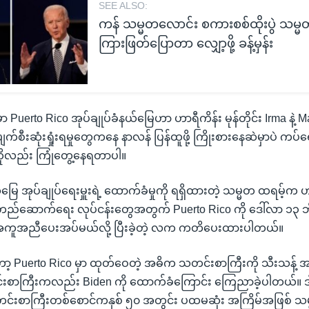
SEE ALSO:
ကန် သမ္မတလောင်း စကားစစ်ထိုးပွဲ သမ္
ကြားဖြတ်ပြောတာ လျှော့ဖို့ ခန့်မှန်း
erto Rico အုပ်ချုပ်ခံနယ်မြေဟာ ဟာရီကိန်း မုန်တိုင်း Irma နဲ့ Ma
စီးဆုံးရှုံးရမှုတွေကနေ နာလန် ပြန်ထူဖို့ ကြိုးစားနေဆဲမှာပဲ ကပ်ရော
ိုလည်း ကြုံတွေ့နေရတာပါ။
မြေ အုပ်ချုပ်ရေးမှူးရဲ့ ထောက်ခံမှုကို ရရှိထားတဲ့ သမ္မတ ထရမ့်က 
ည်ဆောက်ရေး လုပ်ငန်းတွေအတွက် Puerto Rico ကို ဒေါ်လာ ၁၃ 
ကူအညီပေးအပ်မယ်လို့ ပြီးခဲ့တဲ့ လက ကတိပေးထားပါတယ်။
့ Puerto Rico မှာ ထုတ်ဝေတဲ့ အဓိက သတင်းစာကြီးကို သီးသန့် အင
်းစာကြီးကလည်း Biden ကို ထောက်ခံကြောင်း ကြေညာခဲ့ပါတယ်။ 
်းစာကြီးတစ်စောင်ကနှစ် ၅၀ အတွင်း ပထမဆုံး အကြိမ်အဖြစ် သ