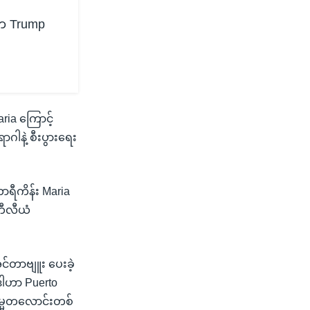
မတ Trump
ria ကြောင့်
ဂါနဲ့ စီးပွားရေး
ဟာရီကိန်း Maria
ဘီလီယံ
်တာဗျူး ပေးခဲ့
ဒါဟာ Puerto
မ္မတလောင်းတစ်