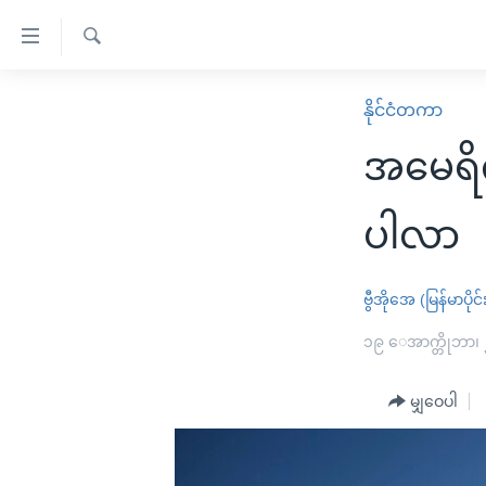
သုံး
ရ
ရှာဖွေ
လွယ်ကူ
မူလစာမျက်နှာ
နိုင်ငံတကာ
ရ
စေ
မြန်မာ
လာ
အမေရိက
သည့်
ဒ်
ကမ္ဘာ့သတင်းများ
Link
ဗွီဒီယို
နိုင်ငံတကာ
ပါလာ
များ
သတင်းလွတ်လပ်ခွင့်
အမေရိကန်
ပင်မ
ရပ်ဝန်းတခု လမ်းတခု အလွန်
တရုတ်
ဗွီအိုအေ (မြန်မာပိုင်
အကြောင်းအရာ
အင်္ဂလိပ်စာလေ့လာမယ်
အစ္စရေး-ပါလက်စတိုင်း
၁၉ ေအာက္တိုဘာ၊
သို့
အပတ်စဉ်ကဏ္ဍများ
အမေရိကန်သုံးအီဒီယံ
ကျော်
မျှဝေပါ
ကြည့်
ရေဒီယိုနှင့်ရုပ်သံ အချက်အလက်များ
မကြေးမုံရဲ့ အင်္ဂလိပ်စာ
ရေဒီယို
ရန်
ရေဒီယို/တီဗွီအစီအစဉ်
ရုပ်ရှင်ထဲက အင်္ဂလိပ်စာ
တီဗွီ
ပင်မ