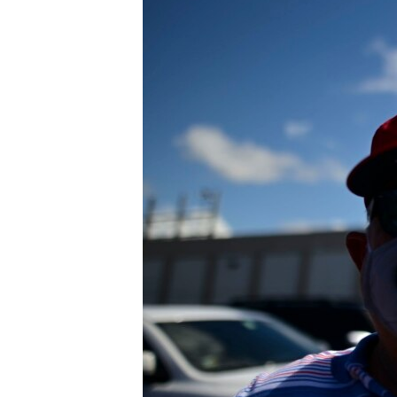
သုတပဒေသာ အင်္ဂလိပ်စာ
အ
ညွန်း
စာမျက်နှာ
သို့
ကျော်
ကြည့်
ရန်
ရှာဖွေ
ရန်
နေရာ
သို့
ကျော်
ရန်