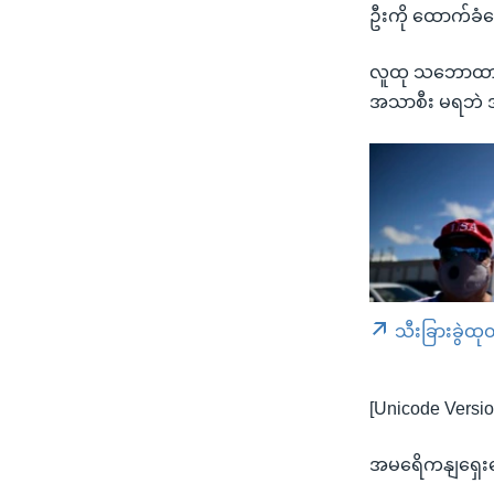
ဦးကို ထောက်ခံ
လူထု သဘောထား စ
အသာစီး မရဘဲ အ
သီးခြားခွဲထု
[Unicode Versio
အမရေိကနျရှေးက