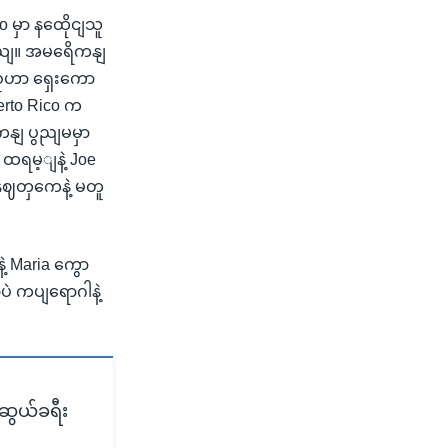
 မှာ နထေိုငျသူ
တယျ။ အမရေိကနျ
ားစုဟာ ရှေးကော
erto Rico က
ကနျ ပွညျမမှာ
 ထရမ့ျနဲ့ Joe
ျနှဈတှကေနဲ့ မတူ
့ Maria ကွော
ပဲ ကပျရောဂါနဲ့
ဲဆွယ်ခရီး