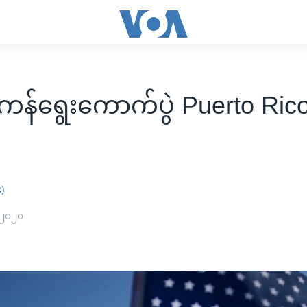
န်ရွေးကောက်ပွဲ Puerto Ri
း)
 ၂၀၂၀