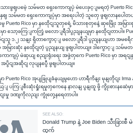
ံသားဖွဈပမေဲ့ သမ်မတ ရှေးကောကျပှဲ မဲပေးခှင့ျမရတဲ့ Puerto Rico
နှဈ သမ်မတ ရှေးကောကျပှဲမှာ အရေးပါတဲ့ သူတှေ ဖွဈလာနပေါ
ွေ Puerto Rico မှာ နထေိုငျသူတှရေဲ့ မိသားစုတှနေဲ့ ဆှမြေိုး အမြ
ေးမှာ သော့ခကြျကတြဲ့ ဖလောျရီဒါပွညျနယျမှာ နထေိုငျတာပါ။ Pu
ေိုငျသူ ၁.၂ သနျး ရှိတာကွောင့ျ ဖလောျရီဒါ ပွညျနယျဟာ အမရေိ
ေ အမြားဆုံး နထေိုငျတဲ့ ပွညျနယျ ဖွဈပါတယျ။ ဒါကွောင့ျ သမ်မတ
ှေးကောကျပှဲ မဲဆှယျ စညျးရုံးရေး အဖှဲ့တှကေ Puerto Rico မှာ အရင
ေ အပွိငျအဆိုငျ လုပျနပွေီ ဖွဈပါတယျ။
uerto Rico အုပျခြုပျခံနယျမွဟော ဟာရီကိနျး မုနျတိုငျး Irma နဲ
ပကြျစီးဆုံးရှုံးရမှုတှကေနေ နာလနျ ပွနျထူ ဖို့ ကွိုးစားနဆေဲမှာ
ငျးမှု ဒဏျကိုလညျး ကွုံတှေ့နရေတာပါ။
SEE ALSO:
Donald Trump နဲ့ Joe Biden သီးခြားစီ မ
ထွက်