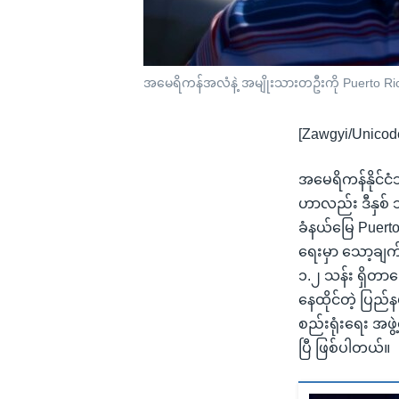
အမေရိကန်အလံနဲ့ အမျိုးသားတဦးကို Puerto Rico
[Zawgyi/Unicod
အမေရိကန်နိုင်ငံ
ဟာလည်း ဒီနှစ် 
ခံနယ်မြေ Puerto
ရေးမှာ သော့ချက်
၁.၂ သန်း ရှိတာ
နေထိုင်တဲ့ ပြည်န
စည်းရုံးရေး အဖွ
ပြီ ဖြစ်ပါတယ်။