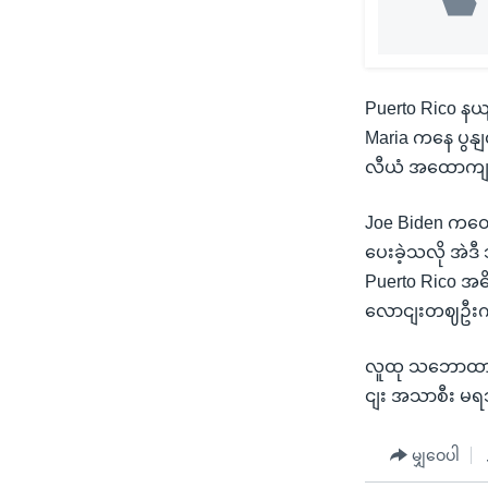
Puerto Rico နယ
Maria ကနေ ပွန
လီယံ အထောကျအ
Joe Biden ကတေ
ပေးခဲ့သလို အဲ
Puerto Rico 
လောငျးတဈဦးကိ
လူထု သဘောထား
ငျး အသာစီး မရ
မျှဝေပါ