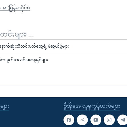
ုအေ (မြန်မာပိုင်း)
်းများ ...
နောက်ဆုံးသီတင်းပတ်တွေရဲ့ မဲဆွယ်ပွဲများ
်က မွတ်ဆလင် မဲဆန္ဒရှင်များ
ုများ
ဗွီအိုအေ လူမှုကွန်ယက်များ