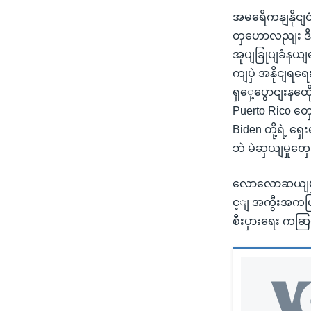
အမရေိကနျနိုငျင
တှဟောလညျး ဒီ
အုပျခြုပျခံနယျမ
ကျပှဲ အနိုငျရရ
ရှှေ့ပွောငျးနထ
Puerto Rico တှ
Biden တို့ရဲ့ ရ
ဘဲ မဲဆှယျမှုတှ
လောလောဆယျမှာ P
င့ျ အကွီးအကယြျ 
စီးပှားရေး ကဆြ