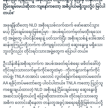
ငြိမ်းချမ်းမယ်ဆိုတာ ကျနော်ကတော့ အဓိပ္ပါယ်မရှိဘူးလို့ပဲ မြင်ပါ
တယ်။
”
အခုချိန်ထိတော့ NLD အစိုးရသစ်လက်ထက် ဖော်ဆောင်သွား
မယ့် ငြိမ်းချမ်းရေးဖြစ်စဉ်မှာ - အပစ်ရပ်လက်မှတ်မထိုးရသေး
တဲ့ အဖွဲ့တွေ ပါဝင်နိုင်ရေးနဲ့ ပတ်သက်ပြီး အစိုးရသစ်နဲ့ ဒေါ်အောင်
ဆန်းစုကြည်တို့ဘက်က တိကျရှင်းလင်းတဲ့ ဆွေးနွေးမှု မရှိသေး
ဘူးလို့လည်း တိုင်းရင်းသားအဖွဲ့တွေက ပြောပါ တယ်။
ဦးသိန်းစိန်အစိုးရဘက်က အပစ်အခတ်ရပ်စဲရေး မဖိတ်ခေါ်တဲ့
တိုင်းရင်းသားလက်နက်ကိုင်တွေထဲမှာ - ကိုးကန့်လက်နက်ကိုင်
တပ်ဖွဲ့၊ TNLA တအာင်း ပလောင် လွတ်မြောက်ရေးတပ်မတော်၊
AA ရခိုင့်တပ်မတော်တွေ ပါဝင်ပါတယ်။ TNLA ကတော့ ပြည်သူ
ကရွေးချယ်ထားတဲ့ NLD အစိုးရနဲ့ ငြိမ်းချမ်းရေး ဆွေးနွေးဖို့
အဆင်သင့်ရှိတယ်လို့ ပြောဆိုထားတာပါ။ တိုင်းရင်းသားတွေ
အဓိက တောင်းဆိုနေတာ တန်းတူအခွင့်အရေးရရှိဖို့ဖြစ်တယ်လို့