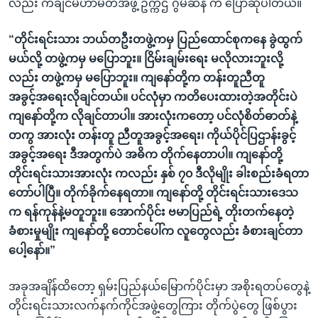
လည်း ကချင်မဟာမိတ်အဖွဲ့ ဥက္ကဌ ဂွမ်ဆန် က ပြောဆိုပါတယ်။
“တိုင်းရင်းသား ဘယ်တဦးတဖွဲ့ကမှ ပြည်ထောင်စုကနေ ခွဲထွက်
မယ်လို့ တဖွဲ့ကမှ မပြောဘူး။ ငြိမ်းချမ်းရေး မလိုလားဘူးလို့
လည်း တဖွဲ့ကမှ မပြောဘူး။ ကျနော်တို့က တန်းတူညီတူ
အခွင့်အရေးလိုချင်တယ်။ ပင်လုံမှာ ကတိပေးထားတဲ့အတိုင်းပဲ
ကျနော်တို့က လိုချင်တာပါ။ အားလုံးကတော့ ပင်လုံစိတ်ဓာတ်နဲ့
တကွ အားလုံး တန်းတူ ညီတူအခွင့်အရေး၊ ကိုယ်ပိုင်ပြဌာန်းခွင့်
အခွင့်အရေး ဒီအတွက်ပဲ အဓိက တိုက်နေတာပါ။ ကျနော်တို့
တိုင်းရင်းသားအားလုံး ကလည်း နှစ် ၇၀ ဒီလိုမျိုး ခါးစည်းခံရတာ
တော်ပါပြီ။ တိုက်ခိုက်နေရတာ။ ကျနော်တို့ တိုင်းရင်းသားဒေသ
က ရန်ကုန်နဲ့မတူဘူး။ အောက်ပိုင်း ဗမာပြည်ရဲ့ တိုးတက်နေတဲ့
ခံစားမှုမျိုး ကျနော်တို့ တောင်ပေါ်က လူတွေလည်း ခံစားချင်တာ
ပေါ့နော်။”
အခုအချိန်ထိတော့ ရှမ်းပြည်နယ်မြောက်ပိုင်းမှာ အစိုးရတပ်တွေနဲ့
တိုင်းရင်းသားလက်နက်ကိုင်အဖွဲ့တွေကြား တိုက်ပွဲတွေ ဖြစ်ပွား