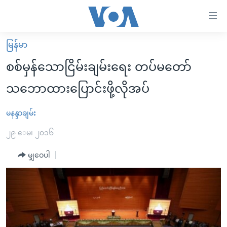
သုံး
ရ
လွယ်ကူ
မြန်မာ
မူလစာမျက်နှာ
စေ
စစ်မှန်သောငြိမ်းချမ်းရေး တပ်မတော်
မြန်မာ
သည့်
သဘောထားပြောင်းဖို့လိုအပ်
ကမ္ဘာ့သတင်းများ
Link
ဗွီဒီယို
နိုင်ငံတကာ
မနန္ဒာချမ်း
များ
သတင်းလွတ်လပ်ခွင့်
အမေရိကန်
၂၉ ေမ၊ ၂၀၁၆
ပင်မ
ရပ်ဝန်းတခု လမ်းတခု အလွန်
တရုတ်
အကြောင်းအရာ
မျှဝေပါ
သို့
အင်္ဂလိပ်စာလေ့လာမယ်
အစ္စရေး-ပါလက်စတိုင်း
ကျော်
အပတ်စဉ်ကဏ္ဍများ
အမေရိကန်သုံးအီဒီယံ
ကြည့်
ရေဒီယိုနှင့်ရုပ်သံ အချက်အလက်များ
မကြေးမုံရဲ့ အင်္ဂလိပ်စာ
ရေဒီယို
ရန်
ပင်မ
ရေဒီယို/တီဗွီအစီအစဉ်
ရုပ်ရှင်ထဲက အင်္ဂလိပ်စာ
တီဗွီ