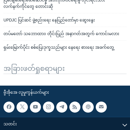
လက်နက်ကိုင်တွေ တောင်းဆို
UPDJC ပြင်ဆင် ဖွဲ့စည်းရေး နေပြည်တော်မှာ ဆွေးနွေး
တပ်မတော် သဘောထား၊ တိုင်းပြည် အနာဂတ်အတွက် ကောင်းမလား
ရှမ်းမြောက်ပိုင်း စစ်ပြေးဒုက္ခသည်များ နေရေး စားရေး အခက်တွေ့
အခြားဖတ်ရှုစရာများ
ဗွီအိုအေ လူမှုကွန်ယက်များ
သတင်း