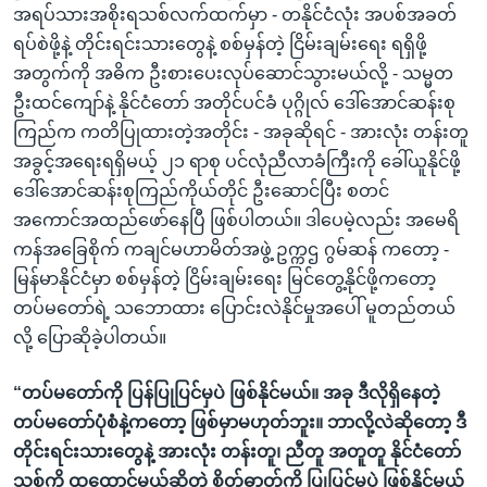
အရပ်သားအစိုးရသစ်လက်ထက်မှာ - တနိုင်ငံလုံး အပစ်အခတ်
ရပ်စဲဖို့နဲ့ တိုင်းရင်းသားတွေနဲ့ စစ်မှန်တဲ့ ငြိမ်းချမ်းရေး ရရှိဖို့
အတွက်ကို အဓိက ဦးစားပေးလုပ်ဆောင်သွားမယ်လို့ - သမ္မတ
ဦးထင်ကျော်နဲ့ နိုင်ငံတော် အတိုင်ပင်ခံ ပုဂ္ဂိုလ် ဒေါ်အောင်ဆန်းစု
ကြည်က ကတိပြုထားတဲ့အတိုင်း - အခုဆိုရင် - အားလုံး တန်းတူ
အခွင့်အရေးရရှိမယ့် ၂၁ ရာစု ပင်လုံညီလာခံကြီးကို ခေါ်ယူနိုင်ဖို့
ဒေါ်အောင်ဆန်းစုကြည်ကိုယ်တိုင် ဦးဆောင်ပြီး စတင်
အကောင်အထည်ဖော်နေပြီ ဖြစ်ပါတယ်။ ဒါပေမဲ့လည်း အမေရိ
ကန်အခြေစိုက် ကချင်မဟာမိတ်အဖွဲ့ ဥက္ကဌ ဂွမ်ဆန် ကတော့ -
မြန်မာနိုင်ငံမှာ စစ်မှန်တဲ့ ငြိမ်းချမ်းရေး မြင်တွေ့နိုင်ဖို့ကတော့
တပ်မတော်ရဲ့ သဘောထား ပြောင်းလဲနိုင်မှုအပေါ် မူတည်တယ်
လို့ ပြောဆိုခဲ့ပါတယ်။
“တပ်မတော်ကို ပြန်ပြုပြင်မှပဲ ဖြစ်နိုင်မယ်။ အခု ဒီလိုရှိနေတဲ့
တပ်မတော်ပုံစံနဲ့ကတော့ ဖြစ်မှာမဟုတ်ဘူး။ ဘာလို့လဲဆိုတော့ ဒီ
တိုင်းရင်းသားတွေနဲ့ အားလုံး တန်းတူ၊ ညီတူ အတူတူ နိုင်ငံတော်
သစ်ကို ထူထောင်မယ်ဆိုတဲ့ စိတ်ဓာတ်ကို ပြုပြင်မှပဲ ဖြစ်နိုင်မယ်