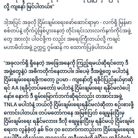
လို့ ကျနော် မြင်ပါတယ်။”
ဒါ့အပြင် အခုလို ငြိမ်းချမ်းရေးဖော်ဆောင်ရာမှာ - လက်ရှိ မြန်မာ
စစ်တပ်နဲ့ တိုက်ပွဲဖြစ်ပွားနေတဲ့ တိုင်းရင်းသားလက်နက်ကိုင်အဖွဲ့
တွေ အားလုံး ပါဝင်ဖို့က လည်း အရေးကြီးတယ်လို့ ကချင်
မဟာမိတ်အဖွဲ့ ဥက္ကဌ ဂွမ်ဆန် က ထောက်ပြခဲ့ပါတယ်။
“
အခုလက်ရှိ ရှိနေတဲ့ အခြေအနေကို ကြည့်ရမယ်ဆိုရင်တော့ ဒီ
အဖွဲ့တွေနဲ့ပဲ အဓိကတိုက်နေတာပါ။ ဒါပေမဲ့ ဒီအဖွဲ့တွေ မပါဘဲနဲ့
ငြိမ်းချမ်းရေးရဖို့ကတော့ ဥပမာ - ကျနော်တို့ ရခိုင်ပြည်နယ်မှာဆို
ရင် AA (ရခိုင့်တပ်မတော်) မပါဘဲနဲ့ ငြိမ်းချမ်းရေး ရနိုင်မလဲပေါ့
နော်။ နောက် ဒီ ရှမ်းမြောက်ဘက်ဆိုရင်လည်း တအာင်းအဖွဲ့
TNLA မပါဘဲနဲ့ ဘယ်လို ငြိမ်းချမ်းရေးရနိုင်မလဲဆိုတာ စဉ်းစားဖို့
ကောင်းပါတယ်။ တပ်မတော်ကနေ အမြစ်ပြတ် ချေမှုန်းပြီးမှ
ငြိမ်းချမ်းရေး ရနိုင်မလား။ ဒီလို ချေမှုန်းပြီးမှ ရနိုင်မယ့် ငြိမ်းချမ်း
ရေးက လွန်ခဲ့တဲ့ နှစ် ၆၀၊ ၇၀ လောက်ကတည်းက ငြိမ်းချမ်းရေးရ
နေပါပြီ။ ထိုနည်းတူ အခုလည်း တဦးတဖွဲ့ကို ဖဲ့ပြီးမှ တနိုင်ငံလုံး