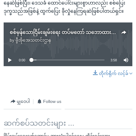
နေဆဲဖြစ်ပြီး၊ ဒေသခံ ထောင်ပေါင်းများစွာဟာလည်း စစ်ပြေး
ဒုက္ခသည်အဖြစ်နဲ့ ထွက်ပြေး ခိုလှုံနေကြရဆဲဖြစ်ပါတယ်ရှင်။
စစ်မှန်သောငြိမ်းချမ်းရေး တပ်မတော် သဘောထားပြောင်းဖို့လိုအပ်
by
ဗွီအိုအေသတင်းဌာန
No media source currently available
0:00
3:58
တိုက်ရိုက် လင့်ခ်
မျှဝေပါ
Follow us
ဆက်စပ်သတင်းများ ...
ငြိမ်းချမ်းရေးဖော်ဆောင်မှု အားလုံးပါဝင်ရေးမူ တိုင်းရင်းသား