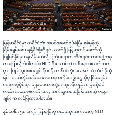
အ
သုတပဒေသာ အင်္ဂလိပ်စာ
ညွန်း
Learning English
စာမျက်နှာ
သို့
ဗွီအိုအေ လူမှုကွန်ယက်များ
ကျော်
ကြည့်
မြန်မာနိုင်ငံမှာ တနိုင်ငံလုံး အပစ်အခတ်ရပ်စဲပြီး စစ်မှန်တဲ့
ရန်
ဘာသာစကားများ
ငြိမ်းချမ်းရေး ရရှိနိုင်ဖို့ဆိုရင် - လက်ရှိ မြန်မာ့တပ်မတော်ကို
ရှာဖွေ
ပြုပြင်နိုင်မှပဲ ရလိမ့်မယ်လို့ ပြည်ပရောက် တိုင်းရင်းသားအဖွဲ့တခု
ရန်
က ပြောလိုက်ပါတယ်။ NLD ဦးဆောင်တဲ့ အစိုးရသစ်လက်ထက်
နေရာ
မှာ - ပြည်တွင်းစစ်ချုပ်ငြိမ်းပြီး တနိုင်ငံလုံး သေနတ်သံ တိတ်ဖို့ဆို
သို့
ရင် - ဘယ်တိုင်းရင်းသားလက်နက်ကိုင်အဖွဲ့တွေကိုမှ ငြိမ်းချမ်း
ကျော်
ရေးစားပွဲဝိုင်းမှာ ချန်လှပ်ထားလို့မရဘူးလို့လည်း ပြောဆိုခဲ့ပါ
ရန်
တယ်။ အသေးစိတ်ကို တော့ ဆက်သွယ်မေးမြန်းထားတဲ့ မနန္ဒာ
ချမ်း က တင်ပြထားပါတယ်။
နှစ်ပေါင်း ၅၀ ကျော် ကြာခဲ့ပြီးမှ ပထမဆုံးတက်လာတဲ့ NLD