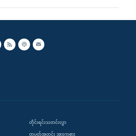
တိုင်းရင်းသတင်းလွှာ
တပတ်အတွင်း အားကစား