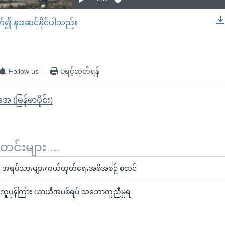
တ်၍ နားဆင်နိုင်ပါသည်။
EMBED
Follow us
ပရင့်ထုတ်ရန်
ုအေ (မြန်မာပိုင်း)
်းများ ...
်းက အရပ်သားများကယ်ထုတ်ရေးအစီအစဉ် စတင်
ဲ့ သူပုန်ကြား ယာယီအပစ်ရပ် သဘောတူညီမှုရ