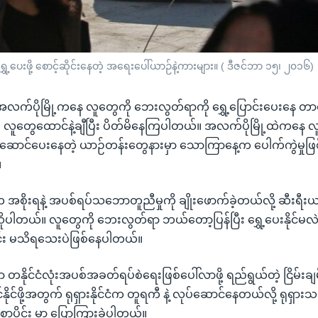
့ပေးဖို့ စောင့်ဆိုင်းနေတဲ့ အရေးပေါ်ယာဉ်နဲ့ကားများ။ ( ဒီဇင်ဘာ ၁၅၊ ၂၀၁၆)
ံ အလက်ပိုမြို့ကနေ လူတွေကို ဘေးလွတ်ရာကို ရွှေ့ပြောင်းပေးနေ တာတ
၊ လူတွေထောင်နဲ့ချီပြီး ပိတ်မိနေကြပါတယ်။ အလက်ပိုမြို့ထဲကနေ 
ဆောင်ပေးနေတဲ့ ယာဉ်တန်းတွေနားမှာ သောကြာနေ့က ပေါက်ကွဲမှုဖြ
။
စိုးရနဲ့ အပစ်ရပ်သဘောတူညီမှုကို ချိုးဖောက်ခဲ့တယ်လို့ ဆီးရီးယာ
ါတယ်။ လူတွေကို ဘေးလွတ်ရာ ဘယ်တော့ပြန်ပြီး ရွှေ့ပေးနိုင်မလ
လင်း မသိရသေးပဲဖြစ်နေပါတယ်။
မှာ တနိုင်ငံလုံးအပစ်အခတ်ရပ်စဲရေးဖြစ်ပေါ်လာဖို့ ရည်ရွယ်တဲ့ ငြိမ်းချ
င်ဖို့အတွက် ရုရှားနိုင်ငံက တူရကီ နဲ့ လုပ်ဆောင်နေတယ်လို့ ရုရှား
ိုင်း မှာ ပြောကြားခဲ့ပါတယ်။