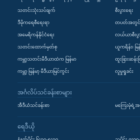
သတင်းသုံးသပ်ချက်
စီးပွားရေး
ဒီမိုကရေစီရေးရာ
တပတ်အတွင်
အမေရိကန်နိုင်ငံရေး
လယ်ယာစီးပွ
သတင်းထောက်မှတ်စု
ယူကရိန်း၊ မြန
ကမ္ဘာ့သတင်းမီဒီယာထဲက မြန်မာ
ထူးခြားဆန်း
ကမ္ဘာ့ မြန်မာ့ မီဒီယာမြင်ကွင်း
လူမှုရှုခင်း
အင်္ဂလိပ်သင်ခန်းစာများ
အီဒီယံသင်ခန်းစာ
မကြေးမုံရဲ့အင
ရေဒီယို
နံနက်ပိုင်း ၆း၀၀-ရး၀၀
ညပိုင်း ၉း၀