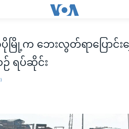
ုမြို့က ဘေးလွတ်ရာပြောင်းရွ
် ရပ်ဆိုင်း
း)