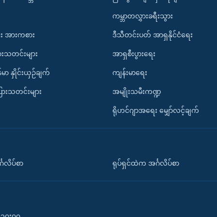
ကမ္ဘာတလွှားခရီးသွား
း အားကစား
ဒီသီတင်းပတ် အာရှနိုင်ငံရေး
ားသတင်းများ
အာရှစီးပွားရေး
်မာ နှိုင်းယှဉ်ချက်
ကျန်းမာရေး
ပြားသတင်းများ
အမျိုးသမီးကဏ္ဍ
ရိုဟင်ဂျာအရေး မျှော်လင့်ချက်
်္ဂလိပ်စာ
ရုပ်ရှင်ထဲက အင်္ဂလိပ်စာ
၀-၁၀း၀၀