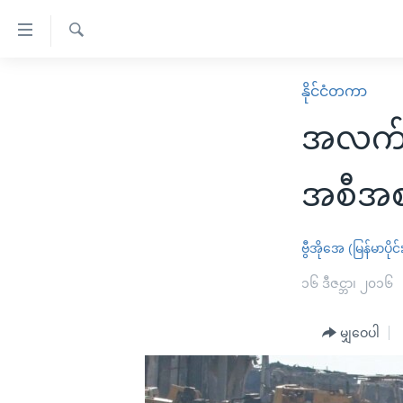
သုံး
ရ
ရှာဖွေ
လွယ်ကူ
မူလစာမျက်နှာ
နိုင်ငံတကာ
ရ
စေ
မြန်မာ
လာ
အလက်ပိ
သည့်
ဒ်
ကမ္ဘာ့သတင်းများ
Link
ဗွီဒီယို
နိုင်ငံတကာ
အစီအစဉ
များ
သတင်းလွတ်လပ်ခွင့်
အမေရိကန်
ပင်မ
ရပ်ဝန်းတခု လမ်းတခု အလွန်
တရုတ်
ဗွီအိုအေ (မြန်မာပိုင်
အကြောင်းအရာ
အင်္ဂလိပ်စာလေ့လာမယ်
အစ္စရေး-ပါလက်စတိုင်း
၁၆ ဒီဇင္ဘာ၊ ၂၀၁၆
သို့
အပတ်စဉ်ကဏ္ဍများ
အမေရိကန်သုံးအီဒီယံ
ကျော်
မျှဝေပါ
ကြည့်
ရေဒီယိုနှင့်ရုပ်သံ အချက်အလက်များ
မကြေးမုံရဲ့ အင်္ဂလိပ်စာ
ရေဒီယို
ရန်
ရေဒီယို/တီဗွီအစီအစဉ်
ရုပ်ရှင်ထဲက အင်္ဂလိပ်စာ
တီဗွီ
ပင်မ