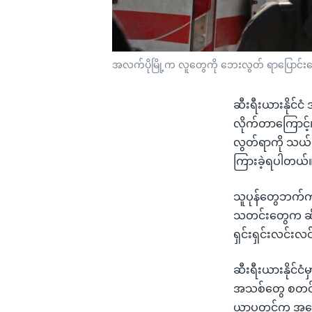
အလက်ပိုမြို့က လူတွေကို ဘေးလွတ် ရာပြောင်းရွှေ
ဆီးရီးယားနိုင်င
လိုက်တာကြောင့်
လွတ်ရာကို သယ်
ကြားခဲ့ရပါတယ်
သူပုန်တွေဘက်က အ
သတင်းတွေက ဆိုပ
ရှင်းရှင်းလင်း
ဆီးရီးယားနိုင်ငံ
အသစ်တွေ စတင်နို
ယာပူတင်က အစောပ