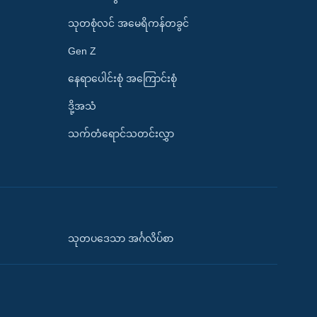
သုတစုံလင် အမေရိကန်တခွင်
Gen Z
နေရာပေါင်းစုံ အကြောင်းစုံ
ဒို့အသံ
သက်တံရောင်သတင်းလွှာ
သုတပဒေသာ အင်္ဂလိပ်စာ