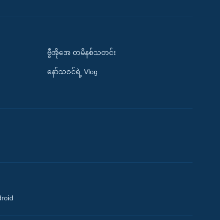
ဗွီအိုအေ တမိနစ်သတင်း
နော်သဇင်ရဲ့ Vlog
droid