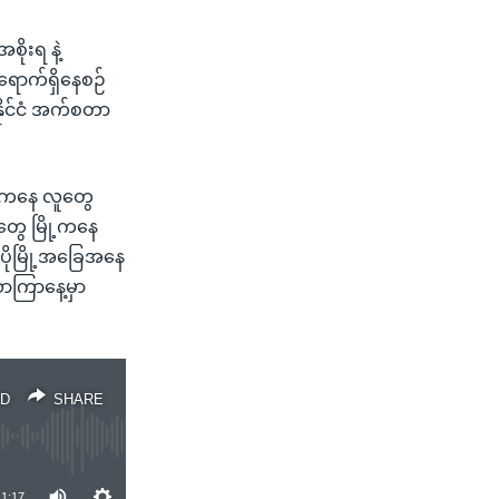
ိုးရ နဲ့
ုရောက်ရှိနေစဉ်
ိုင်ငံ အက်စတာ
ု့ကနေ လူတွေ
တွေ မြို့ကနေ
ပိုမြို့အခြေအနေ
ာကြာနေ့မှာ
D
SHARE
1:17