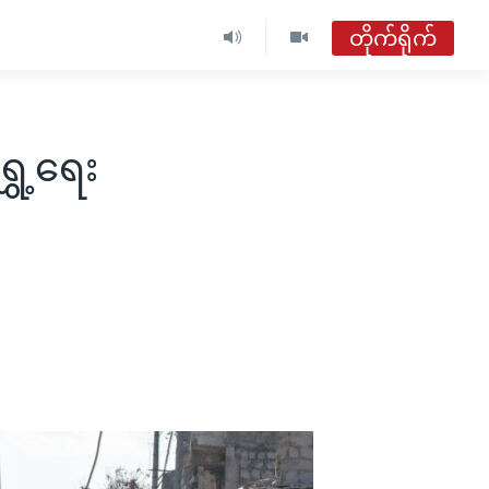
တိုက်ရိုက်
ဗွီအိုအေ မြန်မာနံနက်ခင်း
တိုက်ရိုက်ထုတ်လွှင့်မှု
ှေ့ရေး
အစီအစဉ်များ
ဗွီအိုအေ မြန်မာနံနက်ခင်း
ရေဒီယိုတိုက်ရိုက်နားဆင်ရန်