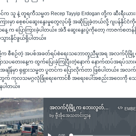
င်က သူ နဲ့ တူရကီသမ္မတ Recep Tayyip Erdogan တို့က ဆီးရီးယားအစ
မှာ စေ့စပ်ဆွေးနွေးမှုတွေလုပ်ဖို့ အဆိုပြုခဲ့တယ်လို့ ဂျပန်နိုင်ငံကိ
ေ့ က ပြောကြားခဲ့ပါတယ်။ အဲဒီ ဆွေးနွေးပွဲကိုတော့ ကာဇက်စတန်န
ပသွားနိုင်ဖွယ်ရှိပါတယ်။
ကီတို့က စီစဉ်တဲ့ အပစ်အခတ်ရပ်စဲရေးသဘောတူညီမှုအရ အလက်ပိုမြိ
း ကြာသပတေးနေ့က ထွက်ပြေးခဲ့ကြပြီးတဲ့နောက် နောက်ထပ်အရပ်သား
ေတဲ့အချိန်မှာ ရုရှားသမ္မတ ပူတင်က ပြောလိုက်တာ ဖြစ်ပါတယ်။ အလက်
ု့အတွက် ကုလသမဂ္ဂလုံခြုံရေးကောင်စီ အရေးပေါ်အစည်းအဝေးကို သေ
ှိနေပါတယ်။
အလက်ပိုမြို့က ဘေးလွတ်ရာပြောင်းရွှေ့ရေး အစီအစဉ် ရပ်ဆိုင်း
EMBE
by
ဗွီအိုအေသတင်းဌာန
No media source currently available
0:00