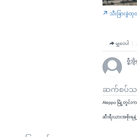
သီးခြားခွဲထု
မျှဝေပါ
ဗွီအိ
ဆက်စပ်သတင
Aleppo မြို့တွင
ဆီးရီးယားအစိုးရန