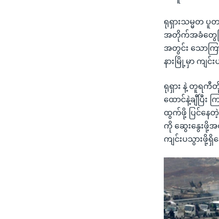
ရုရှားသမ္မတ ပူတ
အတိုက်အခံတွေကြား
အတွင်း သောကြာန
နားမြို့မှာ ကျင်း
ရုရှား နဲ့ တူရ
ထောင်နဲ့ချီပြီ
ထွက်ဖို့ ပြင်န
ကို ဆွေးနွေးဖိ
ကျင်းပသွားဖို့ရ