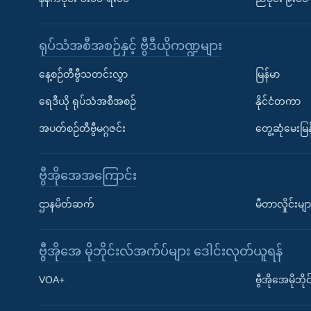
ရုပ်သံအစီအစဉ်နှင့် ဗွီဒီယိုကဏ္ဍများ
နေ့စဉ်တီဗွီသတင်းလွှာ
မြန်မာ
ရေဒီယို ရုပ်သံအစီအစဉ်
နိုင်ငံတကာ
အပတ်စဉ်တီဗွီမဂ္ဂဇင်း
တွေ့ဆုံမေးမြန
ဗွီအိုအေအကြောင်း
ဌာနမိတ်ဆက်
မီတာလှိုင်းမျာ
ဗွီအိုအေ မိုဘိုင်းလ်အက်ပ်များ ဒေါင်းလုတ်ယူရန်
Learning English
VOA+
ဗွီအိုအေမိုဘ
ဗွီအိုအေ လူမှုကွန်ယက်များ