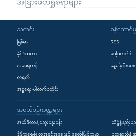
အခြားဖတ်ရှုစရာများ
သတင်း
၀န်ဆောင်မှ
မြန်မာ
RSS
နိုင်ငံတကာ
ပေါ့ဒ်ကတ်စ်
အမေရိကန်
နေ့စဉ်အီးမေ
တရုတ်
အစ္စရေး-ပါလက်စတိုင်း
အပတ်စဉ်ကဏ္ဍများ
အယ်ဒီတာနဲ့ ဆွေးနွေးခန်း
သိပ္ပံနဲ့နည်း
ဒီမိုကရေစီ၊ လူ့အခွင့်အရေးနှင့် ခေတ်ပြိုင်ကမ္ဘာ
ဥတုရာသီနဲ့ 