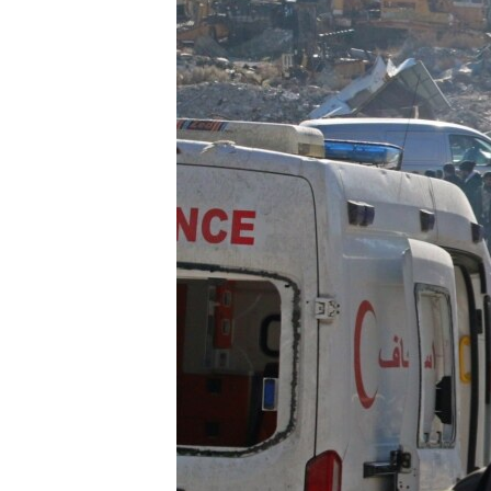
သုတပဒေသာ အင်္ဂလိပ်စာ
အ
ညွန်း
စာမျက်နှာ
သို့
ကျော်
ကြည့်
ရန်
ရှာဖွေ
ရန်
နေရာ
သို့
ကျော်
ရန်