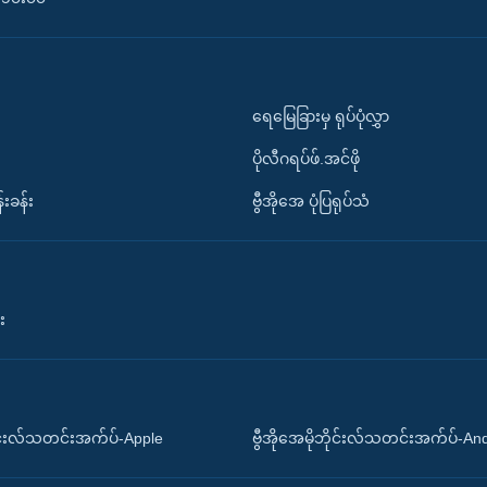
ရေမြေခြားမှ ရုပ်ပုံလွှာ
ပိုလီဂရပ်ဖ်.အင်ဖို
်းခန်း
ဗွီအိုအေ ပုံပြရုပ်သံ
း
ိုင်းလ်သတင်းအက်ပ်-Apple
ဗွီအိုအေမိုဘိုင်းလ်သတင်းအက်ပ်-An