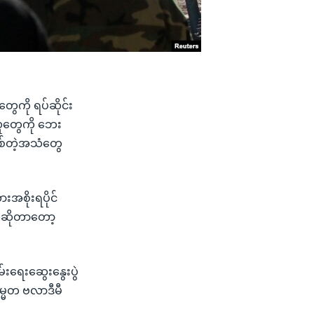
ွေကို ရပ်ဆိုင်း
လူတွေကို ဘေး
စ်တဲ့အသံတွေ
းအစိုးရပိုင်
ဲဆိုတာတော့
မ်းရေးဆွေးနွေးပွဲ
သမ္မတ ဗလာဒီမီ