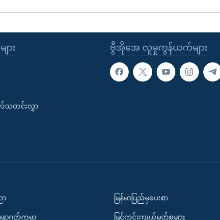
ုများ
ဗွီအိုအေ လူမှုကွန်ယက်များ
းလ်သတင်းလွှာ
ပညာ
မြန်မာပြည်မှပေးစာ
အနာဂတ်ကမ္ဘာ
မြင်ကွင်းကျယ်မှတ်စုများ