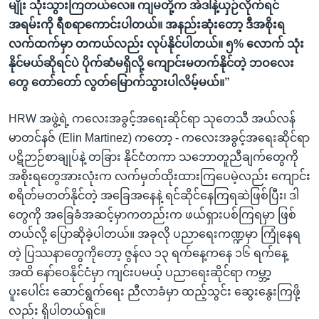
မျိုး သုံးသွားကြတယ်လေ။ ကျမတို့က အဲဒါနဲ့ယှဉ်လိုက်ရင်
အရမ်းကို ရီစရာကောင်းပါတယ်။ အနည်းဆုံးတော့ ဒီအစိုးရ
လက်ထက်မှာ တကယ်လည်း လုပ်နိုင်ပါတယ်။ ၅% လောက် သုံး
နိုင်မယ်ဆိုရင်ပဲ ပိုက်ဆံမရှိလို့ ကျောင်းမတက်နိုင်တဲ့ ဘဝလေး
တွေ တော်တော် လွတ်မြောက်သွားပါလိမ့်မယ်။”
HRW အဖွဲ့ရဲ့ ကလေးအခွင့်အရေးဆိုင်ရာ သုတေသီ အယ်လန်
မာတင်နဇ် (Elin Martinez) ကတော့ - ကလေးအခွင့်အရေးဆိုင်ရာ
ပဋိဉာဉ်စာချုပ်နဲ့ တခြား နိုင်ငံတကာ သဘောတူညီချက်တွေကို
အစိုးရတွေအားလုံးက လက်မှတ်ထိုးထားကြပေမဲ့လည်း ကျောင်း
စရိတ်မတတ်နိုင်တဲ့ အခြေအနေနဲ့ ရင်ဆိုင်နေကြရဆဲဖြစ်ပြီး၊ ဒါ
တွေကို အခြေခံအဆင့်မှာကတည်းက ဖယ်ရှားပစ်ကြရမှာ ဖြစ်
တယ်လို့ ပြောဆိုခဲ့ပါတယ်။ အခုလို ပညာရေးကဏ္ဍမှာ ကြုံနေရ
တဲ့ ပြဿနာတွေကိုတော့ ဇွန်လ ၁၃ ရက်နေ့ကနေ ၁၆ ရက်နေ့
အထိ နော်ဝေနိုင်ငံမှာ ကျင်းပမယ့် ပညာရေးဆိုင်ရာ ကမ္ဘာ့
ပူးပေါင်း ဆောင်ရွက်ရေး ညီလာခံမှာ ထည့်သွင်း ဆွေးနွေးကြဖို့
လည်း ရှိပါတယ်ရှင်။