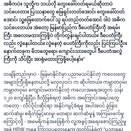
အဓိကပဲ။ သူတို့က ဘယ်လို တွေးခေါ်တတ်ရမယ်ဆိုတာပဲ
သင်ပေးတာ။ ပြဿနာတွေ ဖြေရှင်းတတ်အောင်၊ တွေးခေါ်တတ်
အောင်၊ သူ့ခြေထောက်ပေါ် သူ ရပ်တည်တတ်အောင် ဒါပဲ အဓိက
သင်ပေးတယ်။ အဲတော့ မြန်မာပြည်က ဒီပေတံကြီးကို အရမ်း
ကြီး အလေးမထားကြဖို့ပဲ တိုက်တွန်းချင်ပါတယ်။ ဒီပေတံကြီး
လည်း လွဲနေပါတယ်။ လွဲနေတဲ့ ပေတံကြီးကိုလည်း ပြင်ကြပါဦး။
နောက်တခုက မိဘတွေရော၊ ကျောင်းသားတွေပါ ဒီပေတံအလွဲ
ကြီးကို သိပ်ပြီး အာရုံမထားကြဖို့ပေါ့နော်။”
တချိန်တည်းမှာပဲ - မြန်မာနိုင်ငံမှာ ပညာမသင်နိုင်တဲ့ ကလေးတွေ
အများကြီးရှိနေတယ်လို့ မလှလှဝင်း က ဆိုပါတယ်။ ကမ္ဘာတဝှမ်း
ကမ္ဘာတဝှမ်း ကျောင်းမတက်နိုင်တဲ့ ကလေးအရေအတွက် သန်း
၁၂၀ ကျော်ရှိပြီး၊ ဒီလိုဖြစ်ရတဲ့ အဓိက အကြောင်းအရင်းတွေ
ကတော့ - လိင်ပိုင်းဆိုင်ရာ အနိုင်ကျင့်ခံရမှု အပါအဝင် ခွဲခြား
ဆက်ဆံမှု၊ စရိတ်မြင့်မားမှု၊ မတရား ဆက်ဆံမှုနဲ့ အကြမ်းဖက်မှု
ကြောင့်လို့ - အမေရိကန်အခြေစိုက် လူ့အခွင့်အရေးစောင့်ကြည့်မှု
အဖွဲ့ HRW ကနေ ကြာသပတေးနေ့က ထုတ်ပြန်ခဲ့တဲ့ “ပညာရေး