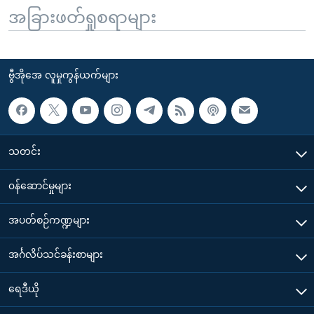
အခြားဖတ်ရှုစရာများ
ဗွီအိုအေ လူမှုကွန်ယက်များ
သတင်း
၀န်ဆောင်မှုများ
အပတ်စဉ်ကဏ္ဍများ
အင်္ဂလိပ်သင်ခန်းစာများ
ရေဒီယို