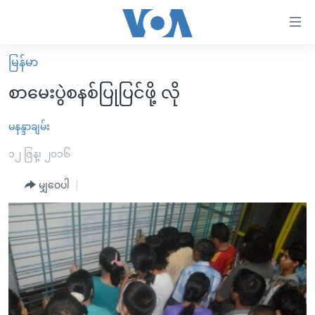
သုံး
ရ
လွယ်ကူ
မြန်မာ
မူလစာမျက်နှာ
စေ
စာမေးပွဲစနစ်ပြုပြင်ဖို့ လို
မြန်မာ
သည့်
ကမ္ဘာ့သတင်းများ
မနန္ဒာချမ်း
Link
ဗွီဒီယို
နိုင်ငံတကာ
၁၂ ဇြန္၊ ၂၀၁၆
များ
သတင်းလွတ်လပ်ခွင့်
အမေရိကန်
မျှဝေပါ
ပင်မ
ရပ်ဝန်းတခု လမ်းတခု အလွန်
တရုတ်
အကြောင်းအရာ
သို့
အင်္ဂလိပ်စာလေ့လာမယ်
အစ္စရေး-ပါလက်စတိုင်း
ကျော်
အပတ်စဉ်ကဏ္ဍများ
အမေရိကန်သုံးအီဒီယံ
ကြည့်
ရေဒီယိုနှင့်ရုပ်သံ အချက်အလက်များ
မကြေးမုံရဲ့ အင်္ဂလိပ်စာ
ရေဒီယို
ရန်
ပင်မ
ရေဒီယို/တီဗွီအစီအစဉ်
ရုပ်ရှင်ထဲက အင်္ဂလိပ်စာ
တီဗွီ