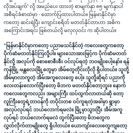
လိုအပ်ချက်” လို့ အမည်ပေး ထားတဲ့ စာမျက်နှာ ၈၅ မျက်နှာပါ
အစီရင်ခံစာထဲမှာ - ထောက်ပြထားပါတယ်။ မြန်မာနိုင်ငံမှာ
ကတော့ ဆင်းရဲပြီး ကျောင်းစရိတ် မတတ်နိုင်တာဟာ အဓိက
အကြောင်းအရင်း ဖြစ်တယ်လို့ မလှလှဝင်း က ဆိုပါတယ်။
“မြန်မာနိုင်ငံမှာကတော့ ပညာမသင်နိုင်တဲ့ ကလေးတွေကတော့
ပိုက်ဆံမတတ်နိုင်ကြလို့ပါ။ များသောအားဖြင့်က ပိုက်ဆံမတတ်
နိုင်လို့ အလုပ်ကို စောစောစီးစီး ဝင်လုပ်ရတဲ့ ဘဝမျိုးပေါ့နော်။ ရန်
ကုန်မြို့-မန္တလေးမြို့တွေမှာ အိမ်တွေတိုင်းလိုလို ရှိပါတယ်။ သူတို့
အိမ်မှာလာကူတဲ့ အိမ်အကူလေးတွေ ပေါ့။ သူတို့ဆိုရင် ပညာကို
လေးတန်းလောက်ပြီးတော့ မိဘက မတတ်နိုင်တော့ဘူး။ နောက်
ကလေးတွေကလည်း အများကြီး ထပ်ထွက်လာတယ်ဆို တော့
လူကြီးတွေရဲ့တာဝန်ကို တပိုင်းတစ ဝင်ကူရတဲ့အခါမှာ ရွာမှာ
အလုပ်လုပ်ရင် ဘယ်လောက်ရမလဲ။ မြို့မှာသွားပြီး အိမ်အကူ
လုပ်ရင် ဘယ်လောက်ရမလဲ တွက်ပြီးတော့ မိဘတွေက
လွှတ်လိုက်တာမျိုးတွေ ရှိပါတယ်။ ယောကျာ်းလေးတွေကျတော့