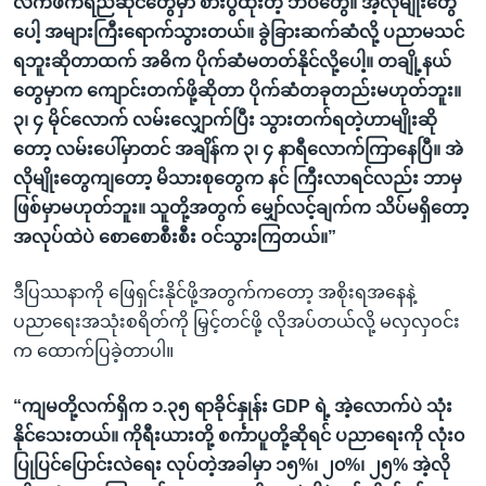
လက်ဖက်ရည်ဆိုင်တွေမှာ စားပွဲထိုးတဲ့ ဘဝတွေ။ အဲ့လိုမျိုးတွေ
ပေါ့ အများကြီးရောက်သွားတယ်။ ခွဲခြားဆက်ဆံလို့ ပညာမသင်
ရဘူးဆိုတာထက် အဓိက ပိုက်ဆံမတတ်နိုင်လို့ပေါ့။ တချို့နယ်
တွေမှာက ကျောင်းတက်ဖို့ဆိုတာ ပိုက်ဆံတခုတည်းမဟုတ်ဘူး။
၃၊ ၄ မိုင်လောက် လမ်းလျှောက်ပြီး သွားတက်ရတဲ့ဟာမျိုးဆို
တော့ လမ်းပေါ်မှာတင် အချိန်က ၃၊ ၄ နာရီလောက်ကြာနေပြီ။ အဲ
လိုမျိုးတွေကျတော့ မိသားစုတွေက နင် ကြီးလာရင်လည်း ဘာမှ
ဖြစ်မှာမဟုတ်ဘူး။ သူတို့အတွက် မျှော်လင့်ချက်က သိပ်မရှိတော့
အလုပ်ထဲပဲ စောစောစီးစီး ဝင်သွားကြတယ်။”
ဒီပြဿနာကို ဖြေရှင်းနိုင်ဖို့အတွက်ကတော့ အစိုးရအနေနဲ့
ပညာရေးအသုံးစရိတ်ကို မြှင့်တင်ဖို့ လိုအပ်တယ်လို့ မလှလှဝင်း
က ထောက်ပြခဲ့တာပါ။
“ကျမတို့လက်ရှိက ၁.၃၅ ရာခိုင်နှုန်း GDP ရဲ့ အဲ့လောက်ပဲ သုံး
နိုင်သေးတယ်။ ကိုရီးယားတို့ စင်္ကာပူတို့ဆိုရင် ပညာရေးကို လုံး၀
ပြုပြင်ပြောင်းလဲရေး လုပ်တဲ့အခါမှာ ၁၅%၊ ၂၀%၊ ၂၅% အဲ့လို