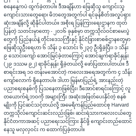
စနေနေ့ကပဲ ထွက်ခဲ့တာပါ။ ဒီအချိန်ဟာ ဖြေဆိုသူ ကျောင်းသူ
ကျောင်းသားတွေရော၊ မိဘတွေအတွက်ပါ ရင်ခုန်စိတ်အလှုပ်ရှား
ဆုံးအချိန်လို့ ဆိုနိုင်ပါတယ်။ အစိုးရ ပြန်ကြားရေးဌာနက ထုတ်
ပြန်တဲ့ သတင်းမှာတော့ - ၂၀၁၆ ခုနှစ်မှာ တက္ကသိုလ်ဝင်စာမေးပွဲ
တွေကို ပြည်နယ်နဲ့ တိုင်းဒေသကြီးနှင့် နိုင်ငံခြားစာစစ်ဌာနတွေမှာ
ဖြေဆိုသူဦးရေဟာ ၆ သိန်း ၃ သောင်း ၆၂၃၇ ဦးရှိခဲ့ပြီး၊ ၁ သိန်း
၉ သောင်းကျော် အောင်မြင်ခဲ့တာကြောင့် အောင်ချက်ရာခိုင်နှုန်း
(၂၉ ဒဿမ ၉၂) ရာခိုင်နှုန်း ရှိခဲ့တယ်လို့ ဖော်ပြထားပါတယ်။ ဒီ
စာရင်းအရ ၁၀ တန်းမအောင်တဲ့ ကလေးအရေအတွက်က ၄ သိန်း
ကျော်လောက် ရှိနေတာပါ။ ဒါဟာ မြန်မာပြည်ရဲ့ အားနည်းတဲ့
ပညာရေးစနစ်ကို ပြသနေတာဖြစ်ပြီး၊ ဒီအောင်စာရင်းကြောင့် လူ
တယောက်ရဲ့ဘဝကို အများကြီး အဆုံးအဖြတ်ပေးနိုင်တဲ့ စနစ်
မျိုးကို ပြင်ဆင်သင့်တယ်လို့ အမေရိကန်ပြည်ထောင်စု Harvard
တက္ကသိုလ်ကျောင်းဆင်းလည်းဖြစ်၊ ဆင်းရဲသားကလေးငယ်တွေ
နိုင်ငံတကာအဆင့် ပညာရေးသင်ကြား နိုင်ဖို့ ကျောင်းတည်ထောင်
နေသူ မလှလှဝင်း က ထောက်ပြခဲ့တာပါ။