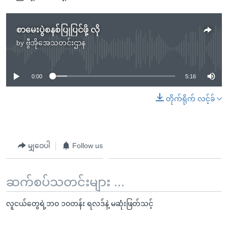
စာမေးပွဲစနစ်ပြုပြင်ဖို့ လို
by
ဗွီအိုအေသတင်းဌာန
No media source currently available
0:00
5:16
တိုက်ရိုက် လင့်ခ်
မျှဝေပါ
Follow us
ဆက်စပ်သတင်းများ ...
လူငယ်တွေရဲ့ဘ၀ ၁၀တန်း ရလဒ်နဲ့ မဆုံးဖြတ်သင့်