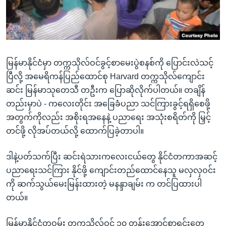
အ
သုတပဒေသာ အင်္ဂလိပ်စာ
ညွန်း
Learning English
စာမျက်နှာ
သို့
ဗွီအိုအေ လူမှုကွန်ယက်များ
ကျော်
မြန်မာနိုင်ငံမှာ တက္ကသိုလ်ဝင်ခွင့်စာမေးပွဲစနစ်ကို ပြောင်းလဲသင့်
ကြည့်
ပြီလို့ အမေရိကန်ပြည်ထောင်စု Harvard တက္ကသိုလ်ကျောင်း
ရန်
ဆင်း မြန်မာသုတေသီ တဦးက ပြောဆိုလိုက်ပါတယ်။ တချိန်
ဘာသာစကားများ
ရှာဖွေ
တည်းမှာပဲ - ကလေးတိုင်း အခြေခံပညာ သင်ကြားခွင့်ရရှိစေဖို့
ရန်
အတွက်ကိုလည်း အစိုးရအနေနဲ့ ပညာရေး အသုံးစရိတ်ကို မြှင့်
နေရာ
တင်ဖို့ လိုအပ်တယ်လို့ ထောက်ပြခဲ့တာပါ။
သို့
ကျော်
ဒါနဲ့ပတ်သက်ပြီး ဆင်းရဲသားကလေးငယ်တွေ နိုင်ငံတကာအဆင့်
ရန်
ပညာရေးသင်ကြား နိုင်ဖို့ ကျောင်းတည်ထောင်နေသူ မလှလှဝင်း
ကို ဆက်သွယ်မေးမြန်းထားတဲ့ မနန္ဒာချမ်း က တင်ပြထားပါ
တယ်။
မြန်မာနိုင်ငံတဝှမ်း တက္ကသိုလ်ဝင် ၁၀ တန်းအောင်စာရင်းတွေ