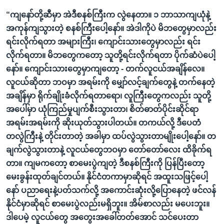
“ကျနော်တို့ဆီမှာ အဲဒီစနစ်ကြီးက လွဲနေတာ။ ၁ ဘာသာကျယုံနဲ့
အကုန်ကျသွားတဲ့ စနစ်ကြီးပေါ့နော်။ အဲဒါကိုပဲ မိဘတွေမှာလည်း
ရင်းလိုက်ရတာ အများကြီး၊ ကျောင်းသားတွေမှာလည်း ရင်း
လိုက်ရတာ။ မိဘတွေကတော့ သူတို့ရင်းလိုက်ရတာ ပိုက်ဆံပဲပေါ့
နော်။ ကျောင်းသားတွေမှာကျတော့ - တက်လူငယ်အချိန်လေ။
လူငယ်ဆိုတာ ဘဝမှာ အရမ်းကို မျှော်လင့်ချက်တွေနဲ့ တက်နေတဲ့
အချိန်မှာ ရိုက်ချိုးခံလိုက်ရတာရော၊ လူကြီးတွေကလည်း သူတို့
အပေါ်မှာ ယုံကြည်မှုပျက်စီးသွားတာ၊ စိတ်ဓာတ်ပိုင်းဆိုင်ရာ
အရမ်းအရမ်းကို ဆိုးယုတ်သွားပါတယ်။ တကယ်လို့ ဒီပေတံ
တလွဲကြီးနဲ့ တိုင်းတာတဲ့ အခါမှာ ထပ်လွဲသွားတာမျိုးပေါ့နော်။ တ
ချက်လွဲသွားတာနဲ့ လူငယ်တွေဘဝမှာ တော်တော်လေး ထိခိုက်ရ
တာ။ ကျမကတော့ စာမေးပွဲကျတဲ့ ဒီစနစ်ကြီးကို ပြန်ပြီးတော့
မေးခွန်းထုတ်ချင်တယ်။ နိုင်ငံတကာမှာဆိုရင် အထူးသဖြင့်ပေါ့
နော် ပညာရေးနဲ့ပတ်သက်လို့ အကောင်းဆုံးလို့ပြောနေတဲ့ ဖင်လန်
နိုင်ငံမှာဆိုရင် စာမေးပွဲလည်းမရှိဘူး။ အိမ်စာလည်း မပေးဘူး။
ဒါပေမဲ့ လူငယ်တွေ အတွေးအခေါ်တတ်အောင် သင်ပေးတာ