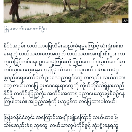
အ
သုတပဒေသာ အင်္ဂလိပ်စာ
ညွန်း
Learning English
စာမျက်နှာ
သို့
ဗွီအိုအေ လူမှုကွန်ယက်များ
မြန်မာလယ်သမားတစ်ဦး။
ကျော်
ကြည့်
နိုင်ငံအဝှမ်း လယ်ယာမြေသိမ်းဆည်းခံရမှုကြောင့် ဆုံးရှုံးနစ်နာ
ရန်
နေရတဲ့ လယ်သမားတွေအတွက် လယ်သမားအကျိုးစီးပွား ကာ
ဘာသာစကားများ
ရှာဖွေ
ကွယ်မြှင့်တင်ရေး ဥပဒေမူကြမ်းကို ပြည်ထောင်စုလွှတ်တော်မှာ
ရန်
တင်သွင်း ဆွေးနွေးနေချိန်မှာ ပဲ တောင်သူလယ်သမား သမဂ္ဂ
နေရာ
ဖွဲ့စည်းရေးကော်မတီ ဥပဒေပညာရှင်တွေ ကလည်း လယ်သမား
သို့
တွေ လယ်ယာမြေ ဥပဒေရေးရာတွေကို ကိုယ်တိုင်သိရှိနားလည်
ကျော်
နိုင်ဖို့ တတိုင်းပြည်လုံး အတိုင်းအတာနဲ့ ပညာပေးသွားဖို့စီစဉ်နေ
ရန်
ကြပါတယ်။ အပြည့်အစုံကို မဆုမွန်က တင်ပြထားပါတယ်။
မြန်မာနိုင်ငံတွင်း အကြောင်းအမျိုးမျိုးကြောင့် လယ်ယာမြေ
သိမ်းဆည်းခံရ သူတွေ၊ လယ်ယာလုပ်ကိုင်ခွင့် ဆုံးရှုံးနေရသူ