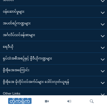
၀န်ဆောင်မှုများ
အပတ်စဉ်ကဏ္ဍများ
အင်္ဂလိပ်သင်ခန်းစာများ
ရေဒီယို
ရုပ်သံအစီအစဉ်နှင့် ဗွီဒီယိုကဏ္ဍများ
ဗွီအိုအေအကြောင်း
ဗွီအိုအေ မိုဘိုင်းလ်အက်ပ်များ ဒေါင်းလုတ်ယူရန်
Other Links
တိုက်ရိုက်