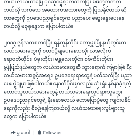
တယ်၊ လယ်ယာမြေ ပိုင်ဆိုင်မှုနဲ့ပတ်သက်ပြီး မိမိတို့ဘက်က
ဘယ်လို သက်သေ အထောက်အထားတွေကို ပြသနိုင်တယ် ဆို
တာတွေကို ဥပဒေပညာရှင်တွေက ပညာပေး ဆွေးနွေးပေးနေ
တယ်လို့ မစုစုနွေးက ပြောပါတယ်။
၂၀၁၃ ဇွန်လကစတင်ပြီး ရန်ကုန်တိုင်း ကော့မှူးမြို့နယ်တွင်းက
လယ်သမားတွေကို စတင်ပို့ချပေးနေသလို၊ လအလိုက်
ဧရာဝတီတိုင်း၊ ပဲခူးတိုင်း၊ မန္တလေးတိုင်း၊ စစ်ကိုင်းတိုင်း၊
မွန်ပြည်နယ်တွေက လယ်သမားတွေဆီ သွားရောက်ကြမှာဖြစ်ပြီး
လယ်သမားအခွင့်အရေး၊ ဥပဒေရေးရာတွေနဲ့ ပတ်သက်ပြီး ပညာ
ပေး ပို့ချမှာဖြစ်ပါတယ်။ နောက်ပိုင်းမှာလည်း ဆုံးရှုံး နစ်နာခဲ့ရတဲ့
တောင်သူလယ်သမားတွေနဲ့ လယ်သမားရေးလှုပ်ရှားသူတွေ၊
ဥပဒေပညာရှင်တွေရဲ့ နှီးနှောဖလှယ် ဟောပြောပွဲတွေ ကျင်းပနိုင်
ရေးကိုလည်း စီစဉ်နေကြတယ်လို့ လယ်သမားရေးလှုပ်ရှားသူ
တွေက ပြောပါတယ်။
မျှဝေပါ
Follow us