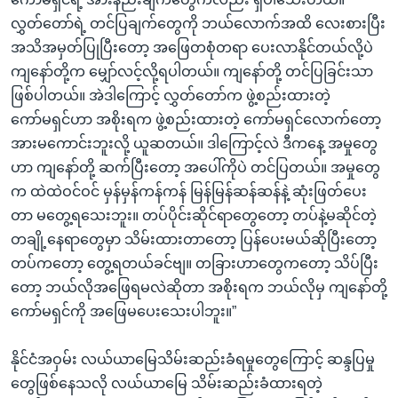
လွှတ်တော်ရဲ့ တင်ပြချက်တွေကို ဘယ်လောက်အထိ လေးစားပြီး
အသိအမှတ်ပြုပြီးတော့ အဖြေတစုံတရာ ပေးလာနိုင်တယ်လို့ပဲ
ကျနော်တို့က မျှော်လင့်လို့ရပါတယ်။ ကျနော်တို့ တင်ပြခြင်းသာ
ဖြစ်ပါတယ်။ အဲဒါကြောင့် လွှတ်တော်က ဖွဲ့စည်းထားတဲ့
ကော်မရှင်ဟာ အစိုးရက ဖွဲ့စည်းထားတဲ့ ကော်မရှင်လောက်တော့
အားမကောင်းဘူးလို့ ယူဆတယ်။ ဒါကြောင့်လဲ ဒီကနေ့ အမှုတွေ
ဟာ ကျနော်တို့ ဆက်ပြီးတော့ အပေါ်ကိုပဲ တင်ပြတယ်။ အမှုတွေ
က ထဲထဲဝင်ဝင် မှန်မှန်ကန်ကန် မြန်မြန်ဆန်ဆန်နဲ့ ဆုံးဖြတ်ပေး
တာ မတွေ့ရသေးဘူး။ တပ်ပိုင်းဆိုင်ရာတွေတော့ တပ်နဲ့မဆိုင်တဲ့
တချို့နေရာတွေမှာ သိမ်းထားတာတော့ ပြန်ပေးမယ်ဆိုပြီးတော့
တပ်ကတော့ တွေ့ရတယ်ခင်ဗျ။ တခြားဟာတွေကတော့ သိပ်ပြီး
တော့ ဘယ်လိုအဖြေရမလဲဆိုတာ အစိုးရက ဘယ်လိုမှ ကျနော်တို့
ကော်မရှင်ကို အဖြေမပေးသေးပါဘူး။”
နိုင်ငံအဝှမ်း လယ်ယာမြေသိမ်းဆည်းခံရမှုတွေကြောင့် ဆန္ဒပြမှု
တွေဖြစ်နေသလို လယ်ယာမြေ သိမ်းဆည်းခံထားရတဲ့