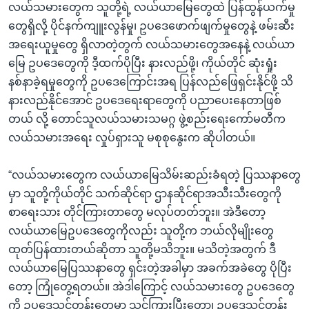
လယ်သမားတွေက သူတို့ရဲ့ လယ်ယာမြေတွေထဲ ပြန်ထွန်ယက်မှု
တွေရှိလို့ ပိုင်နက်ကျူးလွန်မှု၊ ဥပဒေဖောက်ဖျက်မှုတွေနဲ့ ဖမ်းဆီး
အရေးယူမှုတွေ ရှိလာတဲ့တွက် လယ်သမားတွေအနေနဲ့ လယ်ယာ
မြေ ဥပဒေတွေကို ဒီ့ထက်ပိုပြီး နားလည်ဖို့၊ ကိုယ်တိုင် ဆုံးရှုံး
နစ်နာခဲ့ရမှုတွေကို ဥပဒေကြောင်းအရ ပြန်လည်ဖြေရှင်းနိုင်ဖို့ သိ
နားလည်နိုင်အောင် ဥပဒေရေးရာတွေကို ပညာပေးနေတာဖြစ်
တယ် လို့ တောင်သူလယ်သမားသမဂ္ဂ ဖွဲ့စည်းရေးကော်မတီက
လယ်သမားအရေး လှုပ်ရှားသူ မစုစုနွေးက ဆိုပါတယ်။
“လယ်သမားတွေက လယ်ယာမြေသိမ်းဆည်းခံရတဲ့ ပြဿနာတွေ
မှာ သူတို့ကိုယ်တိုင် သက်ဆိုင်ရာ ဌာနဆိုင်ရာအသီးသီးတွေကို
စာရေးသား တိုင်ကြားတာတွေ မလုပ်တတ်ဘူး။ အဲဒီတော့
လယ်ယာမြေဥပဒေတွေကိုလည်း သူတို့က ဘယ်လိုမျိုးတွေ
ထုတ်ပြန်ထားတယ်ဆိုတာ သူတို့မသိဘူး။ မသိတဲ့အတွက် ဒီ
လယ်ယာမြေပြဿနာတွေ ရှင်းတဲ့အခါမှာ အခက်အခဲတွေ ပိုပြီး
တော့ ကြုံတွေ့ရတယ်။ အဲဒါကြောင့် လယ်သမားတွေ ဥပဒေတွေ
ကို ဥပဒေသင်တန်းတွေမှာ သင်ကြားပြီးတော့၊ ဥပဒေသင်တန်း