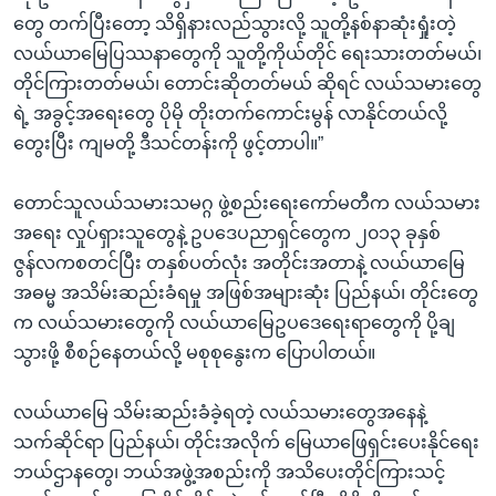
တွေ တက်ပြီးတော့ သိရှိနားလည်သွားလို့ သူတို့နစ်နာဆုံးရှုံးတဲ့
လယ်ယာမြေပြဿနာတွေကို သူတို့ကိုယ်တိုင် ရေးသားတတ်မယ်၊
တိုင်ကြားတတ်မယ်၊ တောင်းဆိုတတ်မယ် ဆိုရင် လယ်သမားတွေ
ရဲ့ အခွင့်အရေးတွေ ပိုမို တိုးတက်ကောင်းမွန် လာနိုင်တယ်လို့
တွေးပြီး ကျမတို့ ဒီသင်တန်းကို ဖွင့်တာပါ။”
တောင်သူလယ်သမားသမဂ္ဂ ဖွဲ့စည်းရေးကော်မတီက လယ်သမား
အရေး လှုပ်ရှားသူတွေနဲ့ ဥပဒေပညာရှင်တွေက ၂၀၁၃ ခုနှစ်
ဇွန်လကစတင်ပြီး တနှစ်ပတ်လုံး အတိုင်းအတာနဲ့ လယ်ယာမြေ
အဓမ္မ အသိမ်းဆည်းခံရမှု အဖြစ်အများဆုံး ပြည်နယ်၊ တိုင်းတွေ
က လယ်သမားတွေကို လယ်ယာမြေဥပဒေရေးရာတွေကို ပို့ချ
သွားဖို့ စီစဉ်နေတယ်လို့ မစုစုနွေးက ပြောပါတယ်။
လယ်ယာမြေ သိမ်းဆည်းခံခဲ့ရတဲ့ လယ်သမားတွေအနေနဲ့
သက်ဆိုင်ရာ ပြည်နယ်၊ တိုင်းအလိုက် မြေယာဖြေရှင်းပေးနိုင်ရေး
ဘယ်ဌာနတွေ၊ ဘယ်အဖွဲ့အစည်းကို အသိပေးတိုင်ကြားသင့်