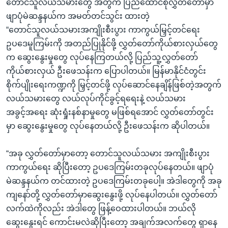
တောင်သူလယ်သမားတွေ အတွက် ပြည်ထောင်စုလွှတ်တော်မှာ
ဖျာပုံမဲဆန္ဒနယ်က အမတ်တင်သွင်း ထားတဲ့
“တောင်သူလယ်သမားအကျိုးစီးပွား ကာကွယ်မြှင့်တင်ရေး
ဥပဒေမူကြမ်းကို အတည်ပြုနိုင်ဖို့ လွှတ်တော်ကိုယ်စားလှယ်တွေ
က ဆွေးနွေးမှုတွေ လုပ်နေကြတယ်လို့ ပြည်သူ့လွှတ်တော်
ကိုယ်စားလှယ် ဦးဖေသန်းက ပြောပါတယ်။ မြန်မာနိုင်ငံတွင်း
စိုက်ပျိုးရေးကဏ္ဍကို မြှင့်တင်ဖို့ လုပ်ဆောင်နေချိန်ဖြစ်တဲ့အတွက်
လယ်သမားတွေ လယ်လုပ်ကိုင်ခွင့်ရရေးနဲ့ လယ်သမား
အခွင့်အရေး ဆုံးရှုံးနစ်နာမှုတွေ မဖြစ်ရအောင် လွှတ်တော်တွင်း
မှာ ဆွေးနွေးမှုတွေ လုပ်နေတယ်လို့ ဦးဖေသန်းက ဆိုပါတယ်။
“အခု လွှတ်တော်မှာတော့ တောင်သူလယ်သမား အကျိုးစီးပွား
ကာကွယ်ရေး ဆိုပြီးတော့ ဥပဒေကြမ်းတခုလုပ်နေတယ်။ ဖျာပုံ
မဲဆန္ဒနယ်က တင်ထားတဲ့ ဥပဒေကြမ်းတခုပေါ့။ အဲဒါတွေကို အခု
ကျနော်တို့ လွှတ်တော်မှာဆွေးနွေးဖို့ လုပ်နေပါတယ်။ လွှတ်တော်
လက်ထဲကိုလည်း အဲဒါတွေ ဖြန့်ဝေထားပါတယ်။ ဘယ်လို
ဆွေးနွေးရင် ကောင်းမလဲဆိုပြီးတော့ အချက်အလက်တွေ ရှာနေ