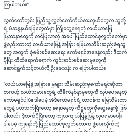
ကြပါတယ်။”
လွှတ်တော်တွင်း ပြည်သူ့လွှတ်တော်ကိုယ်စားလှယ်တွေက သူတို့
ရဲ့ မဲဆန္ဒနယ်မြေတွေထဲမှာ ကြုံတွေ့နေရတဲ့ လယ်ယာမြေ
ပြဿနာတွေကို တင်ပြလာတဲ့ အပေါ် ပြည်ထောင်စုလွှတ်တော်မှာ
ဖွဲ့စည်းထားတဲ့ လယ်ယာမြေနဲ့ အခြား မြေယာသိမ်းဆည်းခံရသူ
တွေ အတွက် စုံစမ်းစစ်ဆေးရေး ကော်မရှင်အနေနဲ့လည်း ဒီထက်
ပိုပြီး ထိထိရောက်ရောက် ကွင်းဆင်းစစ်ဆေးမှုတွေကို
ဆောင်ရွက်သင့်တယ်လို့ ဦးဖေသန်း က ပြောပါတယ်။
“လယ်ယာမြေနဲ့ အခြားမြေများ သိမ်းဆည်းမှုကော်မရှင်ဆိုတာ
တကယ့် လယ်သမားတွေရဲ့ ထိခိုက်နစ်နာမှုတွေကို လုပ်ပေးနေတဲ့
ကော်မရှင်ပါပဲ။ ဒါပေမဲ့ အဲဒီကော်မရှင်ရဲ့ တာဝန်က မြေသိမ်းတာ
တွေနဲ့ ပတ်သက်ပြီးတော့ နစ်နာနေတဲ့ ကိစ္စတွေကိုဆွေးနွေးဖို့ ဖြစ်
ပါတယ်။ ဒီ့ထက်ပိုပြီးတော့ ကျယ်ကျယ်ပြန့်ပြန့် လုပ်ရမှာပေါ့။
ဒါပေမဲ့ ကျနော်တို့ ပြည်ထောင်စုလွှတ်တော်က ဖွဲ့ပေးလိုက်တဲ့
ကော်မရှင်ရဲ့ အားနည်းချက်တွေကလည်း ရှိပါသေးတယ်။