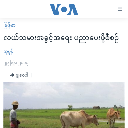
သုံး
ရ
လွယ်ကူ
မြန်မာ
မူလစာမျက်နှာ
စေ
လယ်သမားအခွင့်အရေး ပညာပေးဖို့စီစဉ်
မြန်မာ
သည့်
ကမ္ဘာ့သတင်းများ
ဆုမွန်
Link
ဗွီဒီယို
နိုင်ငံတကာ
၂၉ ဇြန္၊ ၂၀၁၃
များ
သတင်းလွတ်လပ်ခွင့်
အမေရိကန်
မျှဝေပါ
ပင်မ
ရပ်ဝန်းတခု လမ်းတခု အလွန်
တရုတ်
အကြောင်းအရာ
သို့
အင်္ဂလိပ်စာလေ့လာမယ်
အစ္စရေး-ပါလက်စတိုင်း
ကျော်
အပတ်စဉ်ကဏ္ဍများ
အမေရိကန်သုံးအီဒီယံ
ကြည့်
ရေဒီယိုနှင့်ရုပ်သံ အချက်အလက်များ
မကြေးမုံရဲ့ အင်္ဂလိပ်စာ
ရေဒီယို
ရန်
ပင်မ
ရေဒီယို/တီဗွီအစီအစဉ်
ရုပ်ရှင်ထဲက အင်္ဂလိပ်စာ
တီဗွီ