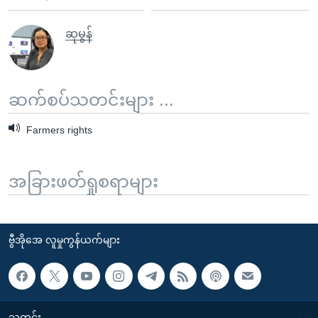
ဆုမွန်
ဆက်စပ်သတင်းများ ...
Farmers rights
အခြားဖတ်ရှုစရာများ
ဗွီအိုအေ လူမှုကွန်ယက်များ
သတင်း